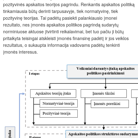
pozityvinės apskaitos teorijos pagrindu. Renkantis apskaitos politiką
tinkamiausia būtų derinti tarpusavyje, tiek normatyvinę, tiek
pozityvinę teorijas. Tai padėtų pasiekti palankiausio įmonei
rezultato, nes įmonės apskaitos politikos pagrindą sudarytų
norminiuose aktuose įtvirtinti reikalavimai, bet tuo pačiu ji būtų
pritaikyta teisingai atskleisti įmonės finansinę padėtį ir jos veiklos
rezultatus, o sukaupta informacija vadovams padėtų tenkinti
įmonės interesus.