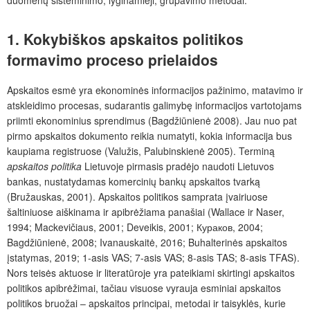
duomenų sisteminimo, lyginamieji, grupavimo metodai.
1. Kokybiškos apskaitos politikos
formavimo proceso prielaidos
Apskaitos esmė yra ekonominės informacijos pažinimo, matavimo ir
atskleidimo procesas, sudarantis galimybę informacijos vartotojams
priimti ekonominius sprendimus (Bagdžiūnienė 2008). Jau nuo pat
pirmo apskaitos dokumento reikia numatyti, kokia informacija bus
kaupiama registruose (Valužis, Palubinskienė 2005). Terminą
apskaitos politika
Lietuvoje pirmasis pradėjo naudoti Lietuvos
bankas, nustatydamas komercinių bankų apskaitos tvarką
(Bružauskas, 2001). Apskaitos politikos samprata įvairiuose
šaltiniuose aiškinama ir apibrėžiama panašiai (Wallace ir Naser,
1994; Mackevičiaus, 2001; Deveikis, 2001; Кураков, 2004;
Bagdžiūnienė, 2008; Ivanauskaitė, 2016; Buhalterinės apskaitos
įstatymas, 2019; 1-asis VAS; 7-asis VAS; 8-asis TAS; 8-asis TFAS).
Nors teisės aktuose ir literatūroje yra pateikiami skirtingi apskaitos
politikos apibrėžimai, tačiau visuose vyrauja esminiai apskaitos
politikos bruožai – apskaitos principai, metodai ir taisyklės, kurie