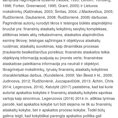
1998; Forker, Greenwood, 1995; Grant, 2005) ir Lietuvos
mokslininkų (Kalčinskas, 2003; Šmitas, 2004; J.Mackevičius, 2005;
Rudžionienė, Daubarienė, 2008; Rudžionienė, 2008) darbuose.
Pagrindiniai autorių nurodyti tikros ir teisingos būklės atspindėjimo
bruožai yra: finansinių ataskaitų kokybinių savybių kompleksas,
atitikimas teisės aktų reikalavimams, ataskaitos atspindinčios
esminę tikrovę; teisingas sąžiningas ir objektyvus ataskaitų
ruošimas; ataskaitų suvokimas, kaip dinamiškas procesas
įtraukiantis besikeičiančius poreikius; finansinės ataskaitos teikia
objektyvią informaciją susijusią su įmonės verte; finansinėse
ataskaitose pateikiama informacija yra neutrali ir objektyvi.
Išnagrinėjusi mokslininkų, tyrusių finansinių ataskaitų kokybines
charakteristikas darbus, (Kundelienė, 2009; Van Beest ir kt., 2009;
Judinceva, 2012; Rudžionienė, Juozapavičiūtė, 2013; Achim, Chris
2014; Legenzova, 2016), Katutytė (2017) pastebima, kad kai kurie
autoriai apskaitos kokybės ir finansinių ataskaitų kokybės sąvokas
vartoja kaip sinonimus. Legenzovos (2016) 2014 m. atliktas tyrimas
parodė, kad apskaitos kokybė turi būti siejama ne tik su finansinių
ataskaitų kokybe, bet ir apskaitos proceso kokybe. Todėl būtų
galima teigti, kad kokybiškai parengta apskaitos politika gali