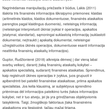
Nagrinėdamas manipuliacijų priežastis ir būdus, Lakis (2011)
išskiria tris finansinės informacijos iškraipymo priemones: klaidas
(aritmetinės klaidos, klaidos dokumentuose, finansinės ataskaitos
parengtos pagal klaidingus duomenis), neteisingą informaciją
(neteisingai interpretuoti ūkiniai įvykiai ir operacijos, apskaitos
įstatymai, standartai), sąmoningai suklastotą informaciją (suklastoti
dokumentai, neįtraukti į apskaitą dokumentai, neteisingai
užregistruotos ūkinės operacijos, dokumentuose esanti informacija
neatitinka finansinių ataskaitų informacijos).
Guptor, Rudžionienė (2018) atkreipia dėmesį į dar vieną labai
svarbų veiksnį, darantį įtaką finansinių ataskaitų kokybei –
apskaitos specialistą, sudarantį finansines ataskaitas. Sprendimus,
kaip registruoti ūkines operacijas ir įvykius, juos grupuoti ir
apibendrinti bei pateikti finansinėse ataskaitose, priima apskaitos
specialistas. Jos kelia klausimą, ar subjektyvus sprendimo
priėmimas dėl informacijos pateikimo turės įtakos informacijos
kokybei, net ir tuo atveju, jei jis yra grindžiamas objektyviomis
taisyklėmis. Taigi, žmogiškojo faktoriaus įtaka finansinėms
ataskaitoms yra tiesioginė, tačiau mažai tiriama.