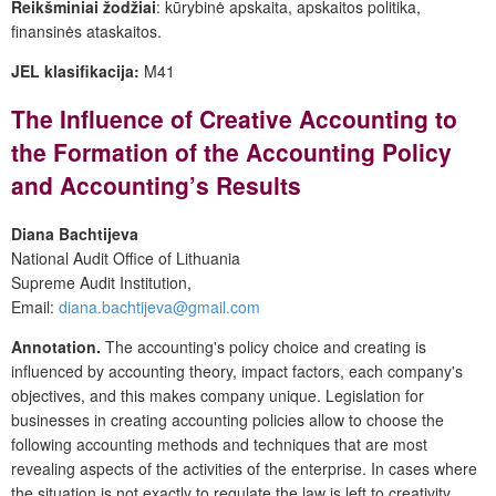
Reikšminiai žodžiai
: kūrybinė apskaita, apskaitos politika,
finansinės ataskaitos.
JEL klasifikacija:
M41
The Influence of Creative Accounting to
the Formation of the Accounting Policy
and Accounting’s Results
Diana Bachtijeva
National Audit Office of Lithuania
Supreme Audit Institution,
Email:
diana.bachtijeva@gmail.com
Annotation.
The accounting's policy choice and creating is
influenced by accounting theory, impact factors, each company's
objectives, and this makes company unique. Legislation for
businesses in creating accounting policies allow to choose the
following accounting methods and techniques that are most
revealing aspects of the activities of the enterprise. In cases where
the situation is not exactly to regulate the law is left to creativity.