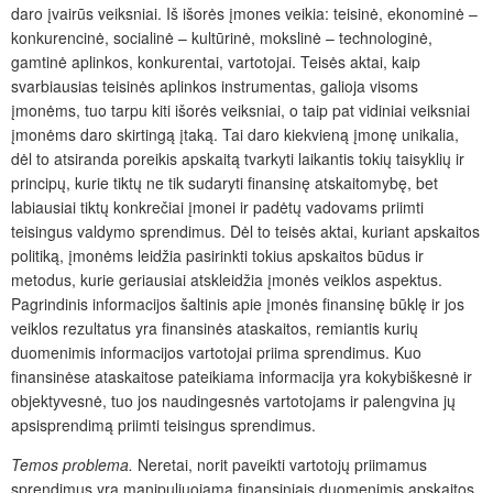
daro įvairūs veiksniai. Iš išorės įmones veikia: teisinė, ekonominė –
konkurencinė, socialinė – kultūrinė, mokslinė – technologinė,
gamtinė aplinkos, konkurentai, vartotojai. Teisės aktai, kaip
svarbiausias teisinės aplinkos instrumentas, galioja visoms
įmonėms, tuo tarpu kiti išorės veiksniai, o taip pat vidiniai veiksniai
įmonėms daro skirtingą įtaką. Tai daro kiekvieną įmonę unikalia,
dėl to atsiranda poreikis apskaitą tvarkyti laikantis tokių taisyklių ir
principų, kurie tiktų ne tik sudaryti finansinę atskaitomybę, bet
labiausiai tiktų konkrečiai įmonei ir padėtų vadovams priimti
teisingus valdymo sprendimus. Dėl to teisės aktai, kuriant apskaitos
politiką, įmonėms leidžia pasirinkti tokius apskaitos būdus ir
metodus, kurie geriausiai atskleidžia įmonės veiklos aspektus.
Pagrindinis informacijos šaltinis apie įmonės finansinę būklę ir jos
veiklos rezultatus yra finansinės ataskaitos, remiantis kurių
duomenimis informacijos vartotojai priima sprendimus. Kuo
finansinėse ataskaitose pateikiama informacija yra kokybiškesnė ir
objektyvesnė, tuo jos naudingesnės vartotojams ir palengvina jų
apsisprendimą priimti teisingus sprendimus.
Temos problema.
Neretai, norit paveikti vartotojų priimamus
sprendimus yra manipuliuojama finansiniais duomenimis apskaitos