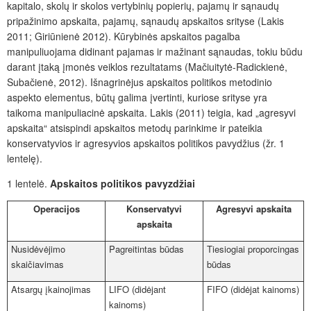
kapitalo, skolų ir skolos vertybinių popierių, pajamų ir sąnaudų
pripažinimo apskaita, pajamų, sąnaudų apskaitos srityse (Lakis
2011; Giriūnienė 2012). Kūrybinės apskaitos pagalba
manipuliuojama didinant pajamas ir mažinant sąnaudas, tokiu būdu
darant įtaką įmonės veiklos rezultatams (Mačiuitytė-Radickienė,
Subačienė, 2012). Išnagrinėjus apskaitos politikos metodinio
aspekto elementus, būtų galima įvertinti, kuriose srityse yra
taikoma manipuliacinė apskaita. Lakis (2011) teigia, kad „agresyvi
apskaita“ atsispindi apskaitos metodų parinkime ir pateikia
konservatyvios ir agresyvios apskaitos politikos pavydžius (žr. 1
lentelę).
1 lentelė.
Apskaitos politikos pavyzdžiai
Operacijos
Konservatyvi
Agresyvi apskaita
apskaita
Nusidėvėjimo
Pagreitintas būdas
Tiesiogiai proporcingas
skaičiavimas
būdas
Atsargų įkainojimas
LIFO (didėjant
FIFO (didėjat kainoms)
kainoms)