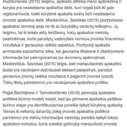
Rudžionienės (2010) teigimu, apskaita atitinka meno apibrėžimą ir
kūryba yra neatsiejama apskaitos dalis, kuri negali būti iki galo
reglamentuota, todėl kūrybinė apskaita turėtų būti neatsiejama
įmonės apskaitos dalis. Mackevičius, Savickas (2015) pozityviosios
apskaitos terminą sieja ne tik su kūrybiškų variantų ieškojimu. Jų
teigimu, tai iš teisės aktų leidžiamų, tokių apskaitos metodų
pasirinkimas, kurie parodytų vadovybės norimus įmonės finansinius
rezultatus ir geriausius veiklos aspektus. Pozityvioji apskaita
pirmiausia suprantama tokia, kai gaunama tikslesnė ir objektyvesnė
informacija bei palengvinamas jos duomenų apdorojimas.
Mackevičius, Savickas (2015) teigia, kad manipuliacinės apskaitos
būdai yra naudojami dažniausiai siekiant pasipelnyti, parodyti
geresnius įmonių veiklos rezultatus ir pagerinti įmonės įvaizdį.
Tokių tikslų pateisinimui yra naudojamasi apskaitos politika.
Pagal Bachtijevos ir Tamulevičienės (2019) parengtą apskaitos
politikos kūrimo modelį matyti, kad jau pirmame apskaitos politikos
kūrimo etape yra identifikuojamas poreikis taikyti kūrybinę apskaitą.
Vienas iš veiksnių darančių įtaką įmonės apskaitos politikos
parinkimui yra vidinių informacijos vartotojų poreikis taikyti tokius
apskaitos metodus, kurie suteikia galimybę manipuliuoti įmonės