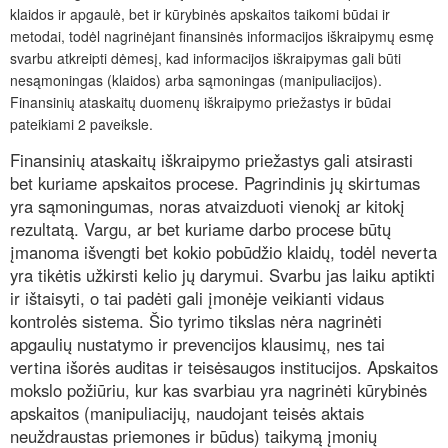
klaidos ir apgaulė, bet ir kūrybinės apskaitos taikomi būdai ir
metodai, todėl nagrinėjant finansinės informacijos iškraipymų esmę
svarbu atkreipti dėmesį, kad informacijos iškraipymas gali būti
nesąmoningas (klaidos) arba sąmoningas (manipuliacijos).
Finansinių ataskaitų duomenų iškraipymo priežastys ir būdai
pateikiami 2 paveiksle.
Finansinių ataskaitų iškraipymo priežastys gali atsirasti
bet kuriame apskaitos procese. Pagrindinis jų skirtumas
yra sąmoningumas, noras atvaizduoti vienokį ar kitokį
rezultatą. Vargu, ar bet kuriame darbo procese būtų
įmanoma išvengti bet kokio pobūdžio klaidų, todėl neverta
yra tikėtis užkirsti kelio jų darymui. Svarbu jas laiku aptikti
ir ištaisyti, o tai padėti gali įmonėje veikianti vidaus
kontrolės sistema. Šio tyrimo tikslas nėra nagrinėti
apgaulių nustatymo ir prevencijos klausimų, nes tai
vertina išorės auditas ir teisėsaugos institucijos. Apskaitos
mokslo požiūriu, kur kas svarbiau yra nagrinėti kūrybinės
apskaitos (manipuliacijų, naudojant teisės aktais
neuždraustas priemones ir būdus) taikymą įmonių