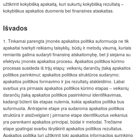
užtikrinti kokybišką apskaitą, kuri sukurtų kokybišką rezultatą –
kokybiškus apskaitos duomenis bei finansines ataskaitas.
Išvados
1. Tinkamai parengta įmonės apskaitos politika suformuoja ne tik
apskaitai tvarkyti reikiamų taisyklių, būdų ir metodų visumą, kuriais
remiantis galima sudaryti finansinę atskaitomybę, bet ji siejama su
efektyviu įmonės apskaitos procesu. Apskaitos politikos kūrimo
procesas susideda iš trijų etapų: veiksnių darančių įtaką apskaitos
politikos parinkimui; apskaitos politikos struktūros sudarymo;
apskaitos politikos formavimo ir jos rezultatų atskleidimo. Labai
svarbus yra pirmasis apskaitos politikos kūrimo etapas – veiksnių
darančių įtaką apskaitos politikos pasirinkimui identifikavimas,
kadangi būtent šis etapas nulemia, kokia apskaitos politika bus
suformuota. Antrajame etape yra sudaroma apskaitos politikos
struktūra ir atsižvelgiant į pirmame etape identifikuotus veiksnius
yra parenkami apskaitos principai, būdai ir metodai. Trečiame
etape ypatingai svarbu išryškinti apskaitos politikos rezultatus.
Apskaitos politika turi užtikrinti tokį apskaitos informacijos surinkimo