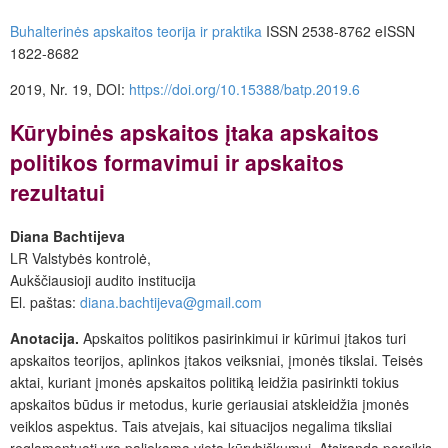
Buhalterinės apskaitos teorija ir praktika
ISSN 2538-8762 eISSN
1822-8682
2019, Nr. 19, DOI:
https://doi.org/10.15388/batp.2019.6
Kūrybinės apskaitos įtaka apskaitos
politikos formavimui ir apskaitos
rezultatui
Diana Bachtijeva
LR Valstybės kontrolė,
Aukščiausioji audito institucija
El. paštas:
diana.bachtijeva@gmail.com
Anotacija.
Apskaitos politikos pasirinkimui ir kūrimui įtakos turi
apskaitos teorijos, aplinkos įtakos veiksniai, įmonės tikslai. Teisės
aktai, kuriant įmonės apskaitos politiką leidžia pasirinkti tokius
apskaitos būdus ir metodus, kurie geriausiai atskleidžia įmonės
veiklos aspektus. Tais atvejais, kai situacijos negalima tiksliai
reglamentuoti yra paliekama vieta kūrybiškumui. Atsiranda poreikis