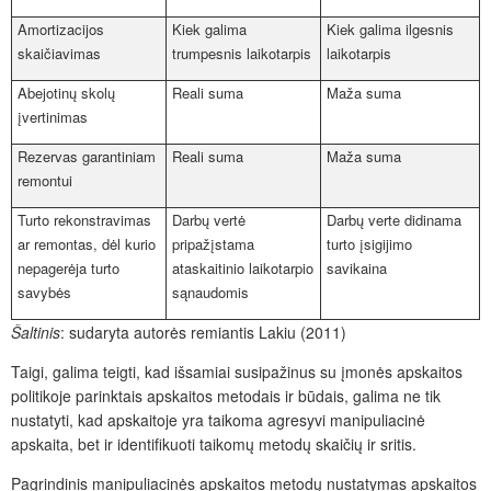
Amortizacijos
Kiek galima
Kiek galima ilgesnis
skaičiavimas
trumpesnis laikotarpis
laikotarpis
Abejotinų skolų
Reali suma
Maža suma
įvertinimas
Rezervas garantiniam
Reali suma
Maža suma
remontui
Turto rekonstravimas
Darbų vertė
Darbų verte didinama
ar remontas, dėl kurio
pripažįstama
turto įsigijimo
nepagerėja turto
ataskaitinio laikotarpio
savikaina
savybės
sąnaudomis
Šaltinis
: sudaryta autorės remiantis Lakiu (2011)
Taigi, galima teigti, kad išsamiai susipažinus su įmonės apskaitos
politikoje parinktais apskaitos metodais ir būdais, galima ne tik
nustatyti, kad apskaitoje yra taikoma agresyvi manipuliacinė
apskaita, bet ir identifikuoti taikomų metodų skaičių ir sritis.
Pagrindinis manipuliacinės apskaitos metodų nustatymas apskaitos