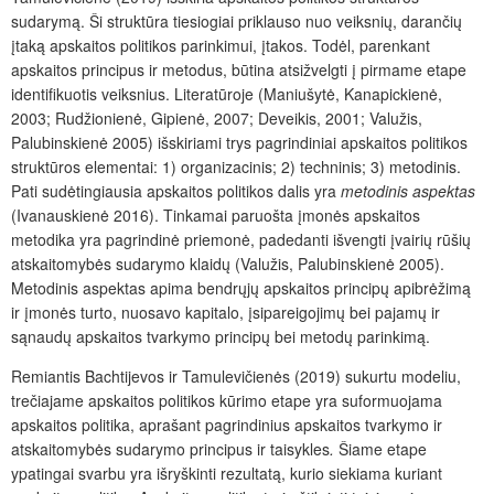
sudarymą. Ši struktūra tiesiogiai priklauso nuo veiksnių, darančių
įtaką apskaitos politikos parinkimui, įtakos. Todėl, parenkant
apskaitos principus ir metodus, būtina atsižvelgti į pirmame etape
identifikuotis veiksnius. Literatūroje (Maniušytė, Kanapickienė,
2003; Rudžionienė, Gipienė, 2007; Deveikis, 2001; Valužis,
Palubinskienė 2005) išskiriami trys pagrindiniai apskaitos politikos
struktūros elementai: 1) organizacinis; 2) techninis; 3) metodinis.
Pati sudėtingiausia apskaitos politikos dalis yra
metodinis aspektas
(Ivanauskienė 2016). Tinkamai paruošta įmonės apskaitos
metodika yra pagrindinė priemonė, padedanti išvengti įvairių rūšių
atskaitomybės sudarymo klaidų (Valužis, Palubinskienė 2005).
Metodinis aspektas apima bendrųjų apskaitos principų apibrėžimą
ir įmonės turto, nuosavo kapitalo, įsipareigojimų bei pajamų ir
sąnaudų apskaitos tvarkymo principų bei metodų parinkimą.
Remiantis Bachtijevos ir Tamulevičienės (2019) sukurtu modeliu,
trečiajame apskaitos politikos kūrimo etape yra suformuojama
apskaitos politika, aprašant pagrindinius apskaitos tvarkymo ir
atskaitomybės sudarymo principus ir taisykles
.
Šiame etape
ypatingai svarbu yra išryškinti rezultatą, kurio siekiama kuriant