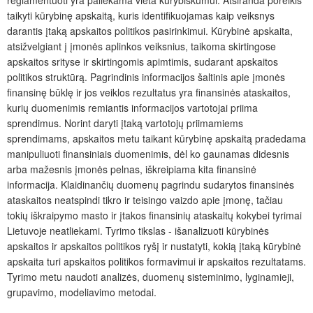
taikyti kūrybinę apskaitą, kuris identifikuojamas kaip veiksnys
darantis įtaką apskaitos politikos pasirinkimui. Kūrybinė apskaita,
atsižvelgiant į įmonės aplinkos veiksnius, taikoma skirtingose
apskaitos srityse ir skirtingomis apimtimis, sudarant apskaitos
politikos struktūrą. Pagrindinis informacijos šaltinis apie įmonės
finansinę būklę ir jos veiklos rezultatus yra finansinės ataskaitos,
kurių duomenimis remiantis informacijos vartotojai priima
sprendimus. Norint daryti įtaką vartotojų priimamiems
sprendimams, apskaitos metu taikant kūrybinę apskaitą pradedama
manipuliuoti finansiniais duomenimis, dėl ko gaunamas didesnis
arba mažesnis įmonės pelnas, iškreipiama kita finansinė
informacija. Klaidinančių duomenų pagrindu sudarytos finansinės
ataskaitos neatspindi tikro ir teisingo vaizdo apie įmonę, tačiau
tokių iškraipymo masto ir įtakos finansinių ataskaitų kokybei tyrimai
Lietuvoje neatliekami. Tyrimo tikslas - išanalizuoti kūrybinės
apskaitos ir apskaitos politikos ryšį ir nustatyti, kokią įtaką kūrybinė
apskaita turi apskaitos politikos formavimui ir apskaitos rezultatams.
Tyrimo metu naudoti analizės, duomenų sisteminimo, lyginamieji,
grupavimo, modeliavimo metodai.