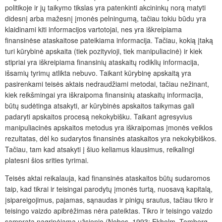
politikoje ir jų taikymo tikslas yra patenkinti akcininkų norą matyti
didesnį arba mažesnį įmonės pelningumą, tačiau tokiu būdu yra
klaidinami kiti informacijos vartotojai, nes yra iškreipiama
finansinėse ataskaitose pateikiama informacija. Tačiau, kokią įtaką
turi kūrybinė apskaita (tiek pozityvioji, tiek manipuliacinė) ir kiek
stipriai yra iškreipiama finansinių ataskaitų rodiklių informacija,
išsamių tyrimų atlikta nebuvo. Taikant kūrybinę apskaitą yra
pasirenkami teisės aktais nedraudžiami metodai, tačiau nežinant,
kiek reikšmingai yra iškraipoma finansinių ataskaitų informacija,
būtų sudėtinga atsakyti, ar kūrybinės apskaitos taikymas gali
padaryti apskaitos procesą nekokybišku. Taikant agresyvius
manipuliacinės apskaitos metodus yra iškraipomas įmonės veiklos
rezultatas, dėl ko sudarytos finansinės ataskaitos yra nekokybiškos.
Tačiau, tam kad atsakyti į šiuo keliamus klausimus, reikalingi
platesni šios srities tyrimai.
Teisės aktai reikalauja, kad finansinės ataskaitos būtų sudaromos
taip, kad tikrai ir teisingai parodytų įmonės turtą, nuosavą kapitalą,
įsipareigojimus, pajamas, sąnaudas ir pinigų srautus, tačiau tikro ir
teisingo vaizdo apibrėžimas nėra pateiktas. Tikro ir teisingo vaizdo
samprata nagrinėjama užsienio (Nobes, 1993; Ekholm, Tomberg,