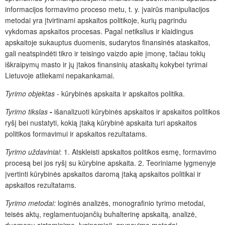
informacijos formavimo proceso metu, t. y. įvairūs manipuliacijos
metodai yra įtvirtinami apskaitos politikoje, kurių pagrindu
vykdomas apskaitos procesas. Pagal netikslius ir klaidingus
apskaitoje sukauptus duomenis, sudarytos finansinės ataskaitos,
gali neatspindėti tikro ir teisingo vaizdo apie įmonę, tačiau tokių
iškraipymų masto ir jų įtakos finansinių ataskaitų kokybei tyrimai
Lietuvoje atliekami nepakankamai.
Tyrimo objektas
- kūrybinės apskaita ir apskaitos politika.
Tyrimo tikslas
-
išanalizuoti kūrybinės apskaitos ir apskaitos politikos
ryšį bei nustatyti, kokią įtaką kūrybinė apskaita turi apskaitos
politikos formavimui ir apskaitos rezultatams.
Tyrimo uždaviniai
: 1. Atskleisti apskaitos politikos esmę, formavimo
procesą bei jos ryšį su kūrybine apskaita. 2. Teoriniame lygmenyje
įvertinti kūrybinės apskaitos daromą įtaką apskaitos politikai ir
apskaitos rezultatams.
Tyrimo metodai:
loginės analizės, monografinio tyrimo metodai,
teisės aktų, reglamentuojančių buhalterinę apskaitą, analizė,