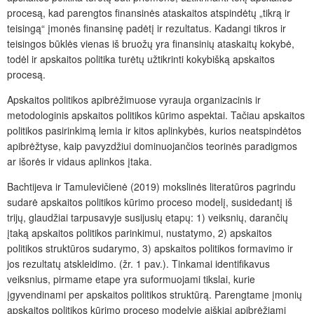
procesą, kad parengtos finansinės ataskaitos atspindėtų „tikrą ir
teisingą“ įmonės finansinę padėtį ir rezultatus. Kadangi tikros ir
teisingos būklės vienas iš bruožų yra finansinių ataskaitų kokybė,
todėl ir apskaitos politika turėtų užtikrinti kokybišką apskaitos
procesą.
Apskaitos politikos apibrėžimuose vyrauja organizacinis ir
metodologinis apskaitos politikos kūrimo aspektai. Tačiau apskaitos
politikos pasirinkimą lemia ir kitos aplinkybės, kurios neatspindėtos
apibrėžtyse, kaip pavyzdžiui dominuojančios teorinės paradigmos
ar išorės ir vidaus aplinkos įtaka.
Bachtijeva ir Tamulevičienė (2019) mokslinės literatūros pagrindu
sudarė apskaitos politikos kūrimo proceso modelį, susidedantį iš
trijų, glaudžiai tarpusavyje susijusių etapų: 1) veiksnių, darančių
įtaką apskaitos politikos parinkimui, nustatymo, 2) apskaitos
politikos struktūros sudarymo, 3) apskaitos politikos formavimo ir
jos rezultatų atskleidimo. (žr. 1 pav.). Tinkamai identifikavus
veiksnius, pirmame etape yra suformuojami tikslai, kurie
įgyvendinami per apskaitos politikos struktūrą. Parengtame įmonių
apskaitos politikos kūrimo proceso modelyje aiškiai apibrėžiami