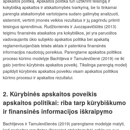
apskaitos politiką. Apskaitos politika turi užtikrinti teisingą ir
kokybišką apskaitos ir atskaitomybės tvarkymą, be to tinkamai
parengta atskaitomybė vartotojams sudaro galimybę analizuoti,
sisteminti, vertinti įmonės veiklos rezultatus ir jų pagrindu priimti
teisingus sprendimus. Rudžionienės ir Juozapavičiūtės (2013)
teigimu finansinės ataskaitos yra kokybiškos, jei yra paruoštos
vadovaujantis ūkio subjekto apskaitos politika bei apskaitą
reglamentuojančiais teisės aktais ir patenkina finansinės
informacijos naudotojų poreikius. Parengtame apskaitos politikos
proceso kūrimo modelyje Bachtijeva ir Tamulevičienė (2019) ne iki
galo įvertino kūrybinės apskaitos poveikį. Tikslinga parengtą modelį
papildyti kūrybinės apskaitos poveikiu visam apskaitos politikos
kūrimo procesui ir apskaitos rezultatui.
2. Kūrybinės apskaitos poveikis
apskaitos politikai: riba tarp kūrybiškumo
ir finansinės informacijos iškraipymo
Bachtijevos ir Tamulevičienės (2019) parengtame modelyje matyti,
kad apskaitos rezultatas (finansinė atskaitomybė) priklauso nuo