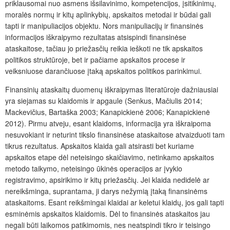
priklausomai nuo asmens išsilavinimo, kompetencijos, įsitikinimų,
moralės normų ir kitų aplinkybių, apskaitos metodai ir būdai gali
tapti ir manipuliacijos objektu. Nors manipuliacijų ir finansinės
informacijos iškraipymo rezultatas atsispindi finansinėse
ataskaitose, tačiau jo priežasčių reikia ieškoti ne tik apskaitos
politikos struktūroje, bet ir pačiame apskaitos procese ir
veiksniuose darančiuose įtaką apskaitos politikos parinkimui.
Finansinių ataskaitų duomenų iškraipymas literatūroje dažniausiai
yra siejamas su klaidomis ir apgaule (Senkus, Mačiulis 2014;
Mackevičius, Bartaška 2003; Kanapickienė 2006; Kanapickienė
2012). Pirmu atveju, esant klaidoms, informacija yra iškraipoma
nesuvokiant ir neturint tikslo finansinėse ataskaitose atvaizduoti tam
tikrus rezultatus. Apskaitos klaida gali atsirasti bet kuriame
apskaitos etape dėl neteisingo skaičiavimo, netinkamo apskaitos
metodo taikymo, neteisingo ūkinės operacijos ar įvykio
registravimo, apsirikimo ir kitų priežasčių. Jei klaida nedidelė ar
nereikšminga, suprantama, ji darys nežymią įtaką finansinėms
ataskaitoms. Esant reikšmingai klaidai ar keletui klaidų, jos gali tapti
esminėmis apskaitos klaidomis. Dėl to finansinės ataskaitos jau
negali būti laikomos patikimomis, nes neatspindi tikro ir teisingo