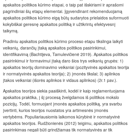
apskaitos politikos kūrimo etapai, o taip pat išskiriami ir aprašomi
pagrindiniai šių etapų elementai. Įgyvendinant rekomenduojamą
apskaitos politikos kūrimo eigą būtų sudarytos prielaidos suformuoti
kokybiškai geresnę apskaitos politiką ir užtikrintų efektyvesnį
taikymą.
Pradiniu apskaitos politikos kūrimo proceso etapu tikslinga laikyti
veiksnių, darančių įtaką apskaitos politikos pasirinkimui,
identifikavimą (Bachtijeva, Tamulevičienė 2019). Apskaitos politikos
pasirinkimui ir formavimui įtaką daro šios trys veiksnių grupės: 1)
apskaitos teorijų dominavimo veiksniai (pozityvinės apskaitos teorija
ir normatyvinės apskaitos teorija); 2) įmonės tikslai; 3) aplinkos
įtakos veiksniai (išorės aplinkos ir vidaus aplinkos) (žr.1 pav.).
Apskaitos teorijos siekia paaiškinti, kodėl ir kaip reglamentuojama
apskaitos praktika, į šį procesą žvelgdamos iš politikos mokslo
pozicijų. Todėl, formuojant įmonės apskaitos politiką, yra svarbu
įvertinti, kurios teorijos nuostatos yra artimesnės įmonės
vertybėms. Populiariausiomis laikomos kūrybinė ir normatyvinė
apskaitos teorijos. Rudžionienės (2012) teigimu, apskaitos politikos
pasirinkimas negali būti grindžiamas tik normatyvinės ar tik