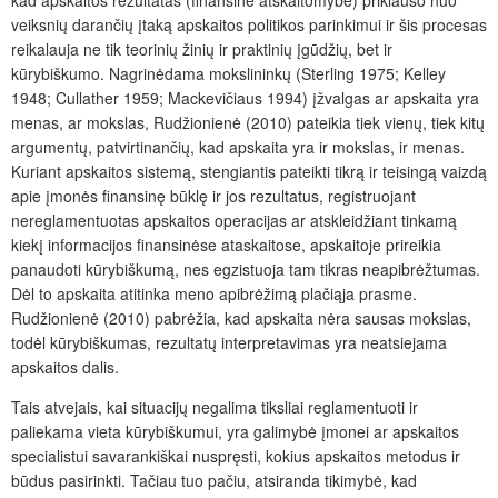
veiksnių darančių įtaką apskaitos politikos parinkimui ir šis procesas
reikalauja ne tik teorinių žinių ir praktinių įgūdžių, bet ir
kūrybiškumo. Nagrinėdama mokslininkų (Sterling 1975; Kelley
1948; Cullather 1959; Mackevičiaus 1994) įžvalgas ar apskaita yra
menas, ar mokslas, Rudžionienė (2010) pateikia tiek vienų, tiek kitų
argumentų, patvirtinančių, kad apskaita yra ir mokslas, ir menas.
Kuriant apskaitos sistemą, stengiantis pateikti tikrą ir teisingą vaizdą
apie įmonės finansinę būklę ir jos rezultatus, registruojant
nereglamentuotas apskaitos operacijas ar atskleidžiant tinkamą
kiekį informacijos finansinėse ataskaitose, apskaitoje prireikia
panaudoti kūrybiškumą, nes egzistuoja tam tikras neapibrėžtumas.
Dėl to apskaita atitinka meno apibrėžimą plačiąja prasme.
Rudžionienė (2010) pabrėžia, kad apskaita nėra sausas mokslas,
todėl kūrybiškumas, rezultatų interpretavimas yra neatsiejama
apskaitos dalis.
Tais atvejais, kai situacijų negalima tiksliai reglamentuoti ir
paliekama vieta kūrybiškumui, yra galimybė įmonei ar apskaitos
specialistui savarankiškai nuspręsti, kokius apskaitos metodus ir
būdus pasirinkti. Tačiau tuo pačiu, atsiranda tikimybė, kad