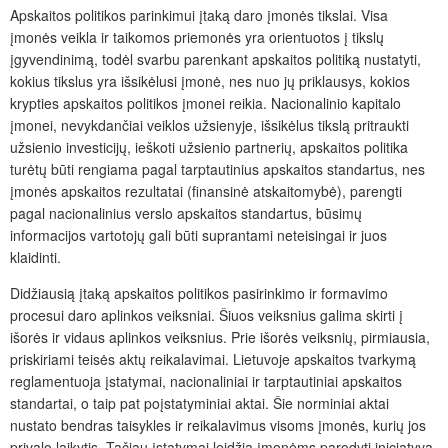
Apskaitos politikos parinkimui įtaką daro įmonės tikslai. Visa
įmonės veikla ir taikomos priemonės yra orientuotos į tikslų
įgyvendinimą, todėl svarbu parenkant apskaitos politiką nustatyti,
kokius tikslus yra išsikėlusi įmonė, nes nuo jų priklausys, kokios
krypties apskaitos politikos įmonei reikia. Nacionalinio kapitalo
įmonei, nevykdančiai veiklos užsienyje, išsikėlus tikslą pritraukti
užsienio investicijų, ieškoti užsienio partnerių, apskaitos politika
turėtų būti rengiama pagal tarptautinius apskaitos standartus, nes
įmonės apskaitos rezultatai (finansinė atskaitomybė), parengti
pagal nacionalinius verslo apskaitos standartus, būsimų
informacijos vartotojų gali būti suprantami neteisingai ir juos
klaidinti.
Didžiausią įtaką apskaitos politikos pasirinkimo ir formavimo
procesui daro aplinkos veiksniai. Šiuos veiksnius galima skirti į
išorės ir vidaus aplinkos veiksnius. Prie išorės veiksnių, pirmiausia,
priskiriami teisės aktų reikalavimai. Lietuvoje apskaitos tvarkymą
reglamentuoja įstatymai, nacionaliniai ir tarptautiniai apskaitos
standartai, o taip pat poįstatyminiai aktai. Šie norminiai aktai
nustato bendras taisykles ir reikalavimus visoms įmonės, kurių jos
privalo laikytis. Tačiau įstatymai leidžia įmonėms parodyti iniciatyvą,