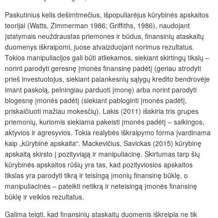
Paskutinius kelis dešimtmečius, išpopuliarėjus kūrybinės apskaitos
teorijai (Watts, Zimmerman 1986; Griffiths, 1986), naudojant
įstatymais neuždraustas priemones ir būdus, finansinių ataskaitų
duomenys iškraipomi, juose atvaizduojant norimus rezultatus.
Tokios manipuliacijos gali būti atliekamos, siekiant skirtingų tikslų –
norint parodyti geresnę įmonės finansinę padėtį (geriau atrodyti
prieš investuotojus, siekiant palankesnių sąlygų kredito bendrovėje
imant paskolą, pelningiau parduoti įmonę) arba norint parodyti
blogesnę įmonės padėtį (siekiant pabloginti įmonės padėtį,
priskaičiuoti mažiau mokesčių). Lakis (2011) išskiria tris grupes
priemonių, kuriomis siekiama pakeisti įmonės padėtį – saikingos,
aktyvios ir agresyvios. Tokia realybės iškraipymo forma įvardinama
kaip „kūrybinė apskaita“. Mackevičius, Savickas (2015) kūrybinę
apskaitą skirsto į pozityviąją ir manipuliacinę. Skirtumas tarp šių
kūrybinės apskaitos rūšių yra tas, kad pozityviosios apskaitos
tikslas yra parodyti tikrą ir teisingą įmonių finansinę būklę, o
manipuliacinės – pateikti netikrą ir neteisingą įmonės finansinę
būklę ir veiklos rezultatus.
Galima teigti, kad finansinių ataskaitų duomenis iškreipia ne tik