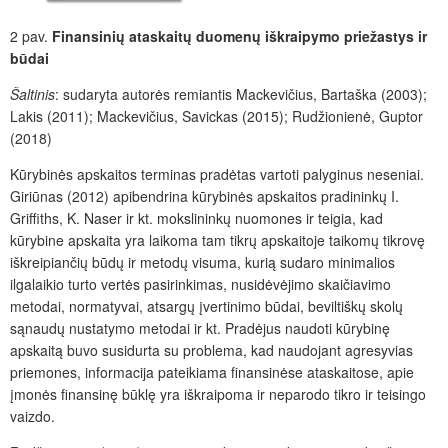
2 pav.
Finansinių ataskaitų duomenų iškraipymo priežastys ir
būdai
Šaltinis
: sudaryta autorės remiantis Mackevičius, Bartaška (2003);
Lakis (2011); Mackevičius, Savickas (2015); Rudžionienė, Guptor
(2018)
Kūrybinės apskaitos terminas pradėtas vartoti palyginus neseniai.
Giriūnas (2012) apibendrina kūrybinės apskaitos pradininkų I.
Griffiths, K. Naser ir kt. mokslininkų nuomones ir teigia, kad
kūrybine apskaita yra laikoma tam tikrų apskaitoje taikomų tikrovę
iškreipiančių būdų ir metodų visuma, kurią sudaro minimalios
ilgalaikio turto vertės pasirinkimas, nusidėvėjimo skaičiavimo
metodai, normatyvai, atsargų įvertinimo būdai, beviltiškų skolų
sąnaudų nustatymo metodai ir kt. Pradėjus naudoti kūrybinę
apskaitą buvo susidurta su problema, kad naudojant agresyvias
priemones, informacija pateikiama finansinėse ataskaitose, apie
įmonės finansinę būklę yra iškraipoma ir neparodo tikro ir teisingo
vaizdo.