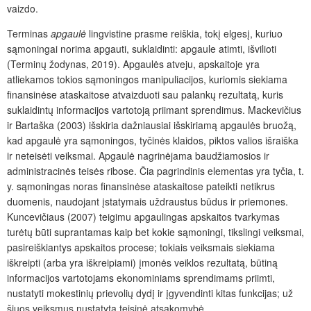
vaizdo.
Terminas
apgaulė
lingvistine prasme reiškia, tokį elgesį, kuriuo
sąmoningai norima apgauti, suklaidinti: apgaule atimti, išvilioti
(Terminų žodynas, 2019). Apgaulės atveju, apskaitoje yra
atliekamos tokios sąmoningos manipuliacijos, kuriomis siekiama
finansinėse ataskaitose atvaizduoti sau palankų rezultatą, kuris
suklaidintų informacijos vartotoją priimant sprendimus. Mackevičius
ir Bartaška (2003) išskiria dažniausiai išskiriamą apgaulės bruožą,
kad apgaulė yra sąmoningos, tyčinės klaidos, piktos valios išraiška
ir neteisėti veiksmai. Apgaulė nagrinėjama baudžiamosios ir
administracinės teisės ribose. Čia pagrindinis elementas yra tyčia, t.
y. sąmoningas noras finansinėse ataskaitose pateikti netikrus
duomenis, naudojant įstatymais uždraustus būdus ir priemones.
Kuncevičiaus (2007) teigimu apgaulingas apskaitos tvarkymas
turėtų būti suprantamas kaip bet kokie sąmoningi, tikslingi veiksmai,
pasireiškiantys apskaitos procese; tokiais veiksmais siekiama
iškreipti (arba yra iškreipiami) įmonės veiklos rezultatą, būtiną
informacijos vartotojams ekonominiams sprendimams priimti,
nustatyti mokestinių prievolių dydį ir įgyvendinti kitas funkcijas; už
šiuos veiksmus nustatyta teisinė atsakomybė.