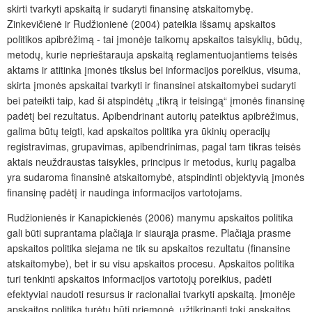
skirti tvarkyti apskaitą ir sudaryti finansinę atskaitomybę.
Zinkevičienė ir Rudžionienė (2004) pateikia išsamų apskaitos
politikos apibrėžimą - tai įmonėje taikomų apskaitos taisyklių, būdų,
metodų, kurie neprieštarauja apskaitą reglamentuojantiems teisės
aktams ir atitinka įmonės tikslus bei informacijos poreikius, visuma,
skirta įmonės apskaitai tvarkyti ir finansinei atskaitomybei sudaryti
bei pateikti taip, kad ši atspindėtų „tikrą ir teisingą“ įmonės finansinę
padėtį bei rezultatus. Apibendrinant autorių pateiktus apibrėžimus,
galima būtų teigti, kad apskaitos politika yra ūkinių operacijų
registravimas, grupavimas, apibendrinimas, pagal tam tikras teisės
aktais neuždraustas taisykles, principus ir metodus, kurių pagalba
yra sudaroma finansinė atskaitomybė, atspindinti objektyvią įmonės
finansinę padėtį ir naudinga informacijos vartotojams.
Rudžionienės ir Kanapickienės (2006) manymu apskaitos politika
gali būti suprantama plačiąja ir siaurąja prasme. Plačiąja prasme
apskaitos politika siejama ne tik su apskaitos rezultatu (finansine
atskaitomybe), bet ir su visu apskaitos procesu. Apskaitos politika
turi tenkinti apskaitos informacijos vartotojų poreikius, padėti
efektyviai naudoti resursus ir racionaliai tvarkyti apskaitą. Įmonėje
apskaitos politika turėtų būti priemonė, užtikrinanti tokį apskaitos