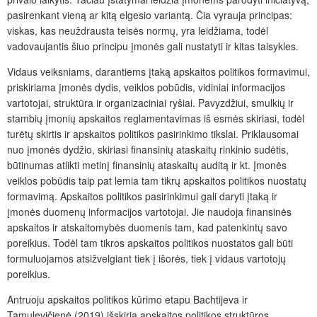
pasirenkant vieną ar kitą elgesio variantą. Čia vyrauja principas:
viskas, kas neuždrausta teisės normų, yra leidžiama, todėl
vadovaujantis šiuo principu įmonės gali nustatyti ir kitas taisykles.
Vidaus veiksniams, darantiems įtaką apskaitos politikos formavimui,
priskiriama įmonės dydis, veiklos pobūdis, vidiniai informacijos
vartotojai, struktūra ir organizaciniai ryšiai. Pavyzdžiui, smulkių ir
stambių įmonių apskaitos reglamentavimas iš esmės skiriasi, todėl
turėtų skirtis ir apskaitos politikos pasirinkimo tikslai. Priklausomai
nuo įmonės dydžio, skiriasi finansinių ataskaitų rinkinio sudėtis,
būtinumas atlikti metinį finansinių ataskaitų auditą ir kt. Įmonės
veiklos pobūdis taip pat lemia tam tikrų apskaitos politikos nuostatų
formavimą. Apskaitos politikos pasirinkimui gali daryti įtaką ir
įmonės duomenų informacijos vartotojai. Jie naudoja finansinės
apskaitos ir atskaitomybės duomenis tam, kad patenkintų savo
poreikius. Todėl tam tikros apskaitos politikos nuostatos gali būti
formuluojamos atsižvelgiant tiek į išorės, tiek į vidaus vartotojų
poreikius.
Antruoju apskaitos politikos kūrimo etapu Bachtijeva ir
Tamulevičienė (2019) išskiria apskaitos politikos struktūros