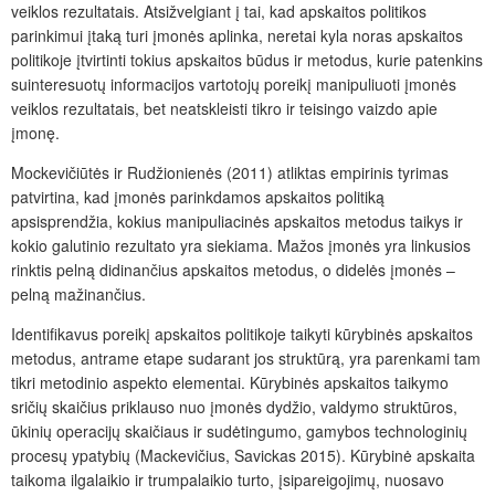
veiklos rezultatais. Atsižvelgiant į tai, kad apskaitos politikos
parinkimui įtaką turi įmonės aplinka, neretai kyla noras apskaitos
politikoje įtvirtinti tokius apskaitos būdus ir metodus, kurie patenkins
suinteresuotų informacijos vartotojų poreikį manipuliuoti įmonės
veiklos rezultatais, bet neatskleisti tikro ir teisingo vaizdo apie
įmonę.
Mockevičiūtės ir Rudžionienės (2011) atliktas empirinis tyrimas
patvirtina, kad įmonės parinkdamos apskaitos politiką
apsisprendžia, kokius manipuliacinės apskaitos metodus taikys ir
kokio galutinio rezultato yra siekiama. Mažos įmonės yra linkusios
rinktis pelną didinančius apskaitos metodus, o didelės įmonės –
pelną mažinančius.
Identifikavus poreikį apskaitos politikoje taikyti kūrybinės apskaitos
metodus, antrame etape sudarant jos struktūrą, yra parenkami tam
tikri metodinio aspekto elementai. Kūrybinės apskaitos taikymo
sričių skaičius priklauso nuo įmonės dydžio, valdymo struktūros,
ūkinių operacijų skaičiaus ir sudėtingumo, gamybos technologinių
procesų ypatybių (Mackevičius, Savickas 2015). Kūrybinė apskaita
taikoma ilgalaikio ir trumpalaikio turto, įsipareigojimų, nuosavo