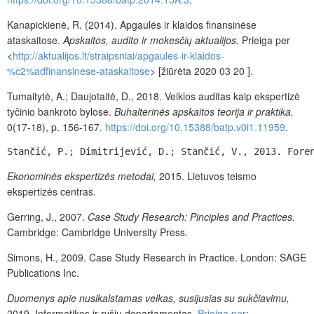
Kanapickienė, R. (2014). Apgaulės ir klaidos ­finansinėse
ataskaitose.
Apskaitos, audito ir mokesčių aktualijos.
Prieiga per
<
http://aktualijos.lt/straipsniai/apgaules-ir-klaidos-
%c2%adfinansinese-ataskaitose
> [žiūrėta 2020 03 20 ].
Tumaitytė, A.; Daujotaitė, D., 2018. Veiklos auditas kaip ekspertizė
tyčinio bankroto bylose.
Buhalterinės apskaitos teorija ir praktika.
0(17-18), p. 156-167.
https://doi.org/10.15388/batp.v0i1.11959
.
Stančić, P.; Dimitrijević, D.; Stančić, V., 2013. Fore
Ekonominės ekspertizės metodai,
2015. Lietuvos teismo
ekspertizės centras.
Gerring, J., 2007.
Case Study Research: Pinciples and Practices.
Cambridge: Cambridge University Press.
Simons, H., 2009. Case Study Research in Practice. London: SAGE
Publications Inc.
Duomenys apie nusikalstamas veikas, susijusias su sukčiavimu,
2019. Informatikos ir ryšių departamentas.
Prieiga per
: