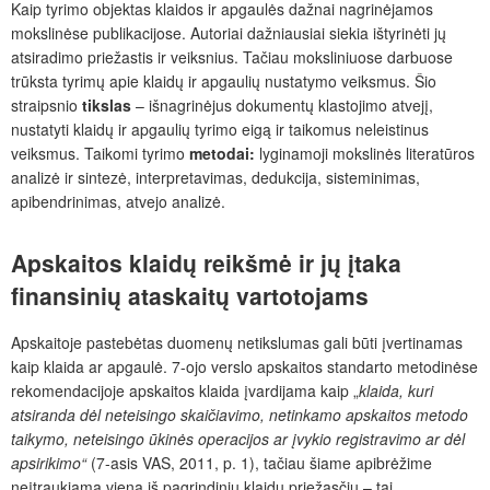
Kaip tyrimo objektas klaidos ir apgaulės dažnai nagrinėjamos
mokslinėse publikacijose. Autoriai dažniausiai siekia ištyrinėti jų
atsiradimo priežastis ir veiksnius. Tačiau moksliniuose darbuose
trūksta tyrimų apie klaidų ir apgaulių nustatymo veiksmus. Šio
straipsnio
tikslas
– išnagrinėjus dokumentų klastojimo atvejį,
nustatyti klaidų ir apgaulių tyrimo eigą ir taikomus neleistinus
veiksmus. Taikomi tyrimo
metodai:
lyginamoji mokslinės literatūros
analizė ir sintezė, interpretavimas, dedukcija, sisteminimas,
apibendrinimas, atvejo analizė.
Apskaitos klaidų reikšmė ir jų įtaka
finansinių ataskaitų vartotojams
Apskaitoje pastebėtas duomenų netikslumas gali būti įvertinamas
kaip klaida ar apgaulė. 7-ojo verslo apskaitos standarto metodinėse
rekomendacijoje apskaitos klaida įvardijama kaip „
klaida, kuri
atsiranda dėl neteisingo skaičiavimo, netinkamo apskaitos metodo
taikymo, neteisingo ūkinės operacijos ar įvykio registravimo ar dėl
apsirikimo“
(7-asis VAS, 2011, p. 1), tačiau šiame apibrėžime
neįtraukiama viena iš pagrindinių klaidų priežasčių – tai