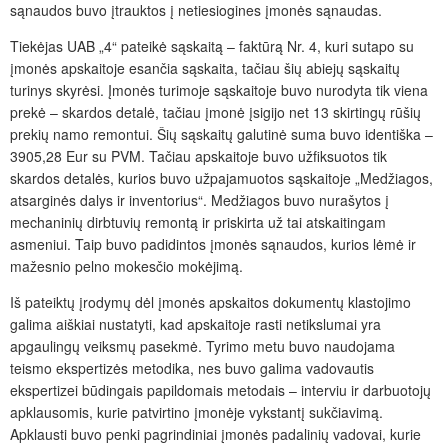
sąnaudos buvo įtrauktos į netiesiogines įmonės sąnaudas.
Tiekėjas UAB „4“ pateikė sąskaitą – faktūrą Nr. 4, kuri sutapo su
įmonės apskaitoje esančia sąskaita, tačiau šių abiejų sąskaitų
turinys skyrėsi. Įmonės turimoje sąskaitoje buvo nurodyta tik viena
prekė – skardos detalė, tačiau įmonė įsigijo net 13 skirtingų rūšių
prekių namo remontui. Šių sąskaitų galutinė suma buvo identiška –
3905,28 Eur su PVM. Tačiau apskaitoje buvo užfiksuotos tik
skardos detalės, kurios buvo užpajamuotos sąskaitoje „Medžiagos,
atsarginės dalys ir inventorius“. Medžiagos buvo nurašytos į
mechaninių dirbtuvių remontą ir priskirta už tai atskaitingam
asmeniui. Taip buvo padidintos įmonės sąnaudos, kurios lėmė ir
mažesnio pelno mokesčio mokėjimą.
Iš pateiktų įrodymų dėl įmonės apskaitos dokumentų klastojimo
galima aiškiai nustatyti, kad apskaitoje rasti netikslumai yra
apgaulingų veiksmų pasekmė. Tyrimo metu buvo naudojama
teismo ekspertizės metodika, nes buvo galima vadovautis
ekspertizei būdingais papildomais metodais – interviu ir darbuotojų
apklausomis, kurie patvirtino įmonėje vykstantį sukčiavimą.
Apklausti buvo penki pagrindiniai įmonės padalinių vadovai, kurie