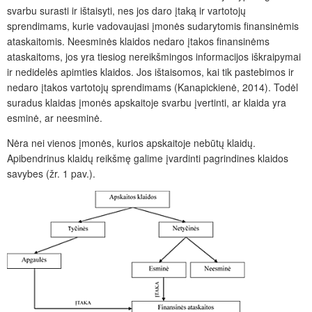
svarbu surasti ir ištaisyti, nes jos daro įtaką ir vartotojų
sprendimams, kurie vadovaujasi įmonės sudarytomis finansinėmis
ataskaitomis. Neesminės klaidos nedaro įtakos finansinėms
ataskaitoms, jos yra tiesiog nereikšmingos informacijos iškraipymai
ir nedidelės apimties klaidos. Jos ištaisomos, kai tik pastebimos ir
nedaro įtakos vartotojų sprendimams (Kanapickienė, 2014). Todėl
suradus klaidas įmonės apskaitoje svarbu įvertinti, ar klaida yra
esminė, ar neesminė.
Nėra nei vienos įmonės, kurios apskaitoje nebūtų klaidų.
Apibendrinus klaidų reikšmę galime įvardinti pagrindines klaidos
savybes (žr. 1 pav.).