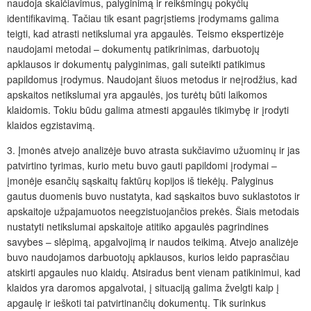
naudoja skaičiavimus, palyginimą ir reikšmingų pokyčių
identifikavimą. Tačiau tik esant pagrįstiems įrodymams galima
teigti, kad atrasti netikslumai yra apgaulės. Teismo ekspertizėje
naudojami metodai – dokumentų patikrinimas, darbuotojų
apklausos ir dokumentų palyginimas, gali suteikti patikimus
papildomus įrodymus. Naudojant šiuos metodus ir neįrodžius, kad
apskaitos netikslumai yra apgaulės, jos turėtų būti laikomos
klaidomis. Tokiu būdu galima atmesti apgaulės tikimybę ir įrodyti
klaidos egzistavimą.
3. Įmonės atvejo analizėje buvo atrasta sukčiavimo užuominų ir jas
patvirtino tyrimas, kurio metu buvo gauti papildomi įrodymai –
įmonėje esančių sąskaitų faktūrų kopijos iš tiekėjų. Palyginus
gautus duomenis buvo nustatyta, kad sąskaitos buvo suklastotos ir
apskaitoje užpajamuotos neegzistuojančios prekės. Šiais metodais
nustatyti netikslumai apskaitoje atitiko apgaulės pagrindines
savybes – slėpimą, apgalvojimą ir naudos teikimą. Atvejo analizėje
buvo naudojamos darbuotojų apklausos, kurios leido paprasčiau
atskirti apgaules nuo klaidų. Atsiradus bent vienam patikinimui, kad
klaidos yra daromos apgalvotai, į situaciją galima žvelgti kaip į
apgaulę ir ieškoti tai patvirtinančių dokumentų. Tik surinkus