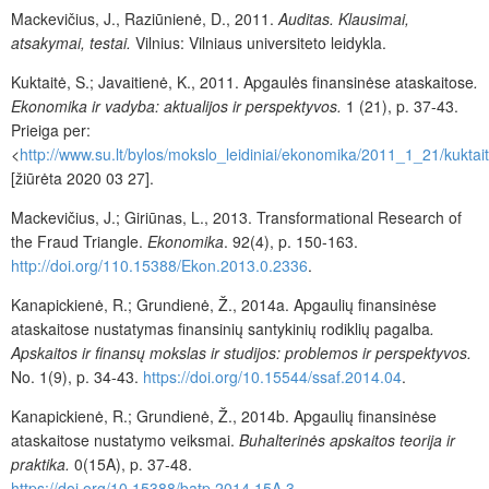
Mackevičius, J., Raziūnienė, D., 2011.
Auditas. Klausimai,
atsakymai, testai.
Vilnius: Vilniaus universiteto leidykla.
Kuktaitė, S.; Javaitienė, K., 2011. Apgaulės finansinėse ataskaitose
.
Ekonomika ir vadyba: aktualijos ir perspektyvos.
1 (21), p. 37-43.
Prieiga per:
<
http://www.su.lt/bylos/mokslo_leidiniai/ekonomika/2011_1_21/kuktait
[žiūrėta 2020 03 27].
Mackevičius, J.; Giriūnas, L., 2013. Transformational Research of
the Fraud Triangle.
Ekonomika
. 92(4), p. 150-163.
http://doi.org/110.15388/Ekon.2013.0.2336
.
Kanapickienė, R.; Grundienė, Ž., 2014a. Apgaulių finansinėse
ataskaitose nustatymas finansinių santykinių rodiklių pagalba
.
Apskaitos ir finansų mokslas ir studijos: problemos ir perspektyvos.
No.
1(9), p. 34-43.
https://doi.org/10.15544/ssaf.2014.04
.
Kanapickienė, R.; Grundienė, Ž., 2014b. Apgaulių finansinėse
ataskaitose nustatymo veiksmai.
Buhalterinės apskaitos teorija ir
praktika.
0(15A), p. 37-48.
https://doi.org/10.15388/batp.2014.15A.3
.