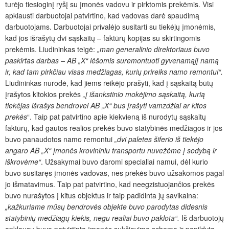
turėjo tiesioginį ryšį su įmonės vadovu ir pirktomis prekėmis. Visi
apklausti darbuotojai patvirtino, kad vadovas darė spaudimą
darbuotojams. Darbuotojai privalėjo susitarti su tiekėjų įmonėmis,
kad jos išrašytų dvi sąskaitų – faktūrų kopijas su skirtingomis
prekėmis. Liudininkas teigė:
„man generalinio direktoriaus buvo
paskirtas darbas – AB „X“ lėšomis suremontuoti gyvenamąjį namą
ir, kad tam pirkčiau visas medžiagas, kurių prireiks namo remontui“.
Liudininkas nurodė, kad jiems reikėjo prašyti, kad į sąskaitą būtų
įrašytos kitokios prekės
„į išankstinio mokėjimo sąskaitą, kurią
tiekėjas išrašys bendrovei AB „X“ bus įrašyti vamzdžiai ar kitos
prekės
“. Taip pat patvirtino apie kiekvieną iš nurodytų sąskaitų
faktūrų, kad gautos realios prekės buvo statybinės medžiagos ir jos
buvo panaudotos namo remontui
„dvi paletes šiferio iš tiekėjo
angaro AB „X“ įmonės krovininiu transportu nuvežėme į sodybą ir
iškrovėme“
. Užsakymai buvo daromi specialiai namui, dėl kurio
buvo susitaręs įmonės vadovas, nes prekės buvo užsakomos pagal
jo išmatavimus. Taip pat patvirtino, kad neegzistuojančios prekės
buvo nurašytos į kitus objektus ir taip padidinta jų savikaina:
„kažkuriame mūsų bendrovės objekte buvo parodytas didesnis
statybinių medžiagų kiekis, negu realiai buvo paklota“.
Iš darbuotojų