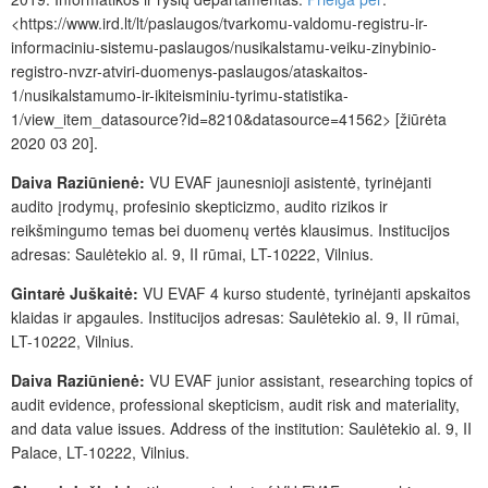
<https://www.ird.lt/lt/paslaugos/tvarkomu-valdomu-registru-ir-
informaciniu-sistemu-paslaugos/nusikalstamu-veiku-zinybinio-
registro-nvzr-atviri-duomenys-paslaugos/ataskaitos-
1/nusikalstamumo-ir-ikiteisminiu-tyrimu-statistika-
1/view_item_datasource?id=8210&datasource=41562> [žiūrėta
2020 03 20].
Daiva Raziūnienė:
VU EVAF
jaunesnioji asistentė, tyrinėjanti
audito įrodymų, profesinio skepticizmo, audito rizikos ir
reikšmingumo temas bei duomenų vertės klausimus. Institucijos
adresas: Saulėtekio al. 9, II rūmai, LT-10222, Vilnius.
Gintarė Juškaitė:
VU EVAF 4 kurso studentė, tyrinėjanti apskaitos
klaidas ir apgaules.
Institucijos adresas: Saulėtekio al. 9, II rūmai,
LT-10222, Vilnius.
Daiva Raziūnienė:
VU EVAF junior assistant, researching topics of
audit evidence, professional skepticism, audit risk and materiality,
and data value issues. Address of the institution: Saulėtekio al. 9, II
Palace, LT-10222, Vilnius.