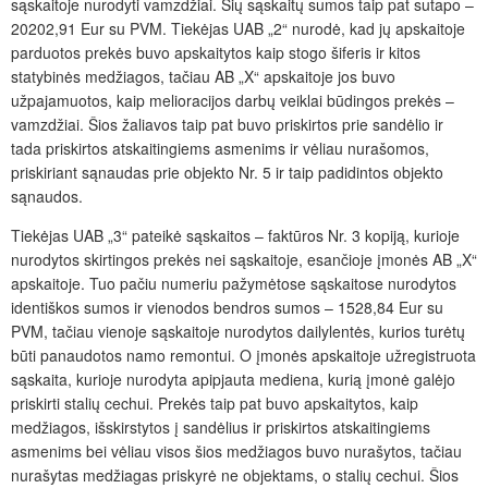
sąskaitoje nurodyti vamzdžiai. Šių sąskaitų sumos taip pat sutapo –
20202,91 Eur su PVM. Tiekėjas UAB „2“ nurodė, kad jų apskaitoje
parduotos prekės buvo apskaitytos kaip stogo šiferis ir kitos
statybinės medžiagos, tačiau AB „X“ apskaitoje jos buvo
užpajamuotos, kaip melioracijos darbų veiklai būdingos prekės –
vamzdžiai. Šios žaliavos taip pat buvo priskirtos prie sandėlio ir
tada priskirtos atskaitingiems asmenims ir vėliau nurašomos,
priskiriant sąnaudas prie objekto Nr. 5 ir taip padidintos objekto
sąnaudos.
Tiekėjas UAB „3“ pateikė sąskaitos – faktūros Nr. 3 kopiją, kurioje
nurodytos skirtingos prekės nei sąskaitoje, esančioje įmonės AB „X“
apskaitoje. Tuo pačiu numeriu pažymėtose sąskaitose nurodytos
identiškos sumos ir vienodos bendros sumos – 1528,84 Eur su
PVM, tačiau vienoje sąskaitoje nurodytos dailylentės, kurios turėtų
būti panaudotos namo remontui. O įmonės apskaitoje užregistruota
sąskaita, kurioje nurodyta apipjauta mediena, kurią įmonė galėjo
priskirti stalių cechui. Prekės taip pat buvo apskaitytos, kaip
medžiagos, išskirstytos į sandėlius ir priskirtos atskaitingiems
asmenims bei vėliau visos šios medžiagos buvo nurašytos, tačiau
nurašytas medžiagas priskyrė ne objektams, o stalių cechui. Šios