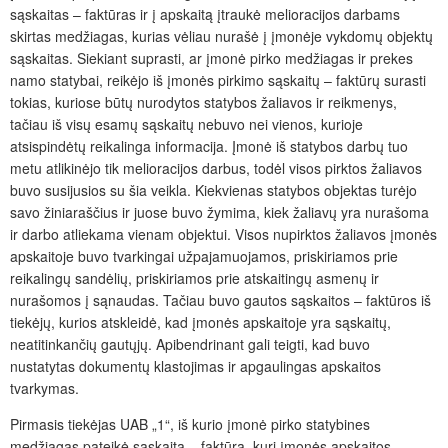
sąskaitas – faktūras ir į apskaitą įtraukė melioracijos darbams
skirtas medžiagas, kurias vėliau nurašė į įmonėje vykdomų objektų
sąskaitas. Siekiant suprasti, ar įmonė pirko medžiagas ir prekes
namo statybai, reikėjo iš įmonės pirkimo sąskaitų – faktūrų surasti
tokias, kuriose būtų nurodytos statybos žaliavos ir reikmenys,
tačiau iš visų esamų sąskaitų nebuvo nei vienos, kurioje
atsispindėtų reikalinga informacija. Įmonė iš statybos darbų tuo
metu atlikinėjo tik melioracijos darbus, todėl visos pirktos žaliavos
buvo susijusios su šia veikla. Kiekvienas statybos objektas turėjo
savo žiniaraščius ir juose buvo žymima, kiek žaliavų yra nurašoma
ir darbo atliekama vienam objektui. Visos nupirktos žaliavos įmonės
apskaitoje buvo tvarkingai užpajamuojamos, priskiriamos prie
reikalingų sandėlių, priskiriamos prie atskaitingų asmenų ir
nurašomos į sąnaudas. Tačiau buvo gautos sąskaitos – faktūros iš
tiekėjų, kurios atskleidė, kad įmonės apskaitoje yra sąskaitų,
neatitinkančių gautųjų. Apibendrinant gali teigti, kad buvo
nustatytas dokumentų klastojimas ir apgaulingas apskaitos
tvarkymas.
Pirmasis tiekėjas UAB „1“, iš kurio įmonė pirko statybines
medžiagas pateikė sąskaitą – faktūrą, kuri įmonės apskaitos