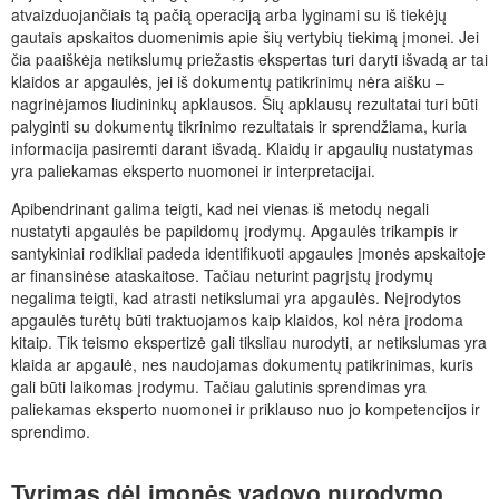
atvaizduojančiais tą pačią operaciją arba lyginami su iš tiekėjų
gautais apskaitos duomenimis apie šių vertybių tiekimą įmonei. Jei
čia paaiškėja netikslumų priežastis ekspertas turi daryti išvadą ar tai
klaidos ar apgaulės, jei iš dokumentų patikrinimų nėra aišku –
nagrinėjamos liudininkų apklausos. Šių apklausų rezultatai turi būti
palyginti su dokumentų tikrinimo rezultatais ir sprendžiama, kuria
informacija pasiremti darant išvadą. Klaidų ir apgaulių nustatymas
yra paliekamas eksperto nuomonei ir interpretacijai.
Apibendrinant galima teigti, kad nei vienas iš metodų negali
nustatyti apgaulės be papildomų įrodymų. Apgaulės trikampis ir
santykiniai rodikliai padeda identifikuoti apgaules įmonės apskaitoje
ar finansinėse ataskaitose. Tačiau neturint pagrįstų įrodymų
negalima teigti, kad atrasti netikslumai yra apgaulės. Neįrodytos
apgaulės turėtų būti traktuojamos kaip klaidos, kol nėra įrodoma
kitaip. Tik teismo ekspertizė gali tiksliau nurodyti, ar netikslumas yra
klaida ar apgaulė, nes naudojamas dokumentų patikrinimas, kuris
gali būti laikomas įrodymu. Tačiau galutinis sprendimas yra
paliekamas eksperto nuomonei ir priklauso nuo jo kompetencijos ir
sprendimo.
Tyrimas dėl įmonės vadovo nurodymo