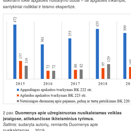
išskiriami tokie apgaulės nustatymo būdai – tai apgaulės trikampis,
santykiniai rodikliai ir teismo ekspertizė.
2 pav.
Duomenys apie užregistruotas nusikalstamas veiklas
įstaigose, atliekančiose ikiteisminius tyrimus.
Šaltinis:
sudaryta autorių, remiantis Duomenys apie
nusikalstamas..., 2019