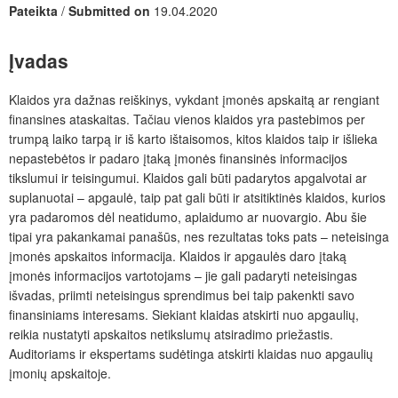
Pateikta
/
Submitted on
19.04.2020
Įvadas
Klaidos yra dažnas reiškinys, vykdant įmonės apskaitą ar rengiant
finansines ataskaitas. Tačiau vienos klaidos yra pastebimos per
trumpą laiko tarpą ir iš karto ištaisomos, kitos klaidos taip ir išlieka
nepastebėtos ir padaro įtaką įmonės finansinės informacijos
tikslumui ir teisingumui. Klaidos gali būti padarytos apgalvotai ar
suplanuotai – apgaulė, taip pat gali būti ir atsitiktinės klaidos, kurios
yra padaromos dėl neatidumo, aplaidumo ar nuovargio. Abu šie
tipai yra pakankamai panašūs, nes rezultatas toks pats – neteisinga
įmonės apskaitos informacija. Klaidos ir apgaulės daro įtaką
įmonės informacijos vartotojams – jie gali padaryti neteisingas
išvadas, priimti neteisingus sprendimus bei taip pakenkti savo
finansiniams interesams. Siekiant klaidas atskirti nuo apgaulių,
reikia nustatyti apskaitos netikslumų atsiradimo priežastis.
Auditoriams ir ekspertams sudėtinga atskirti klaidas nuo apgaulių
įmonių apskaitoje.