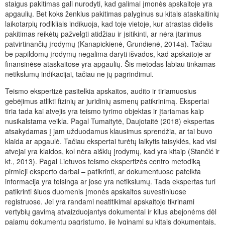
staigus pakitimas gali nurodyti, kad galimai įmonės apskaitoje yra
apgaulių. Bet koks ženklus pakitimas palyginus su kitais ataskaitinių
laikotarpių rodikliais indikuoja, kad toje vietoje, kur atrastas didelis
pakitimas reikėtų pažvelgti atidžiau ir įsitikinti, ar nėra įtarimus
patvirtinančių įrodymų (Kanapickienė, Grundienė, 2014a). Tačiau
be papildomų įrodymų negalima daryti išvados, kad apskaitoje ar
finansinėse ataskaitose yra apgaulių. Šis metodas labiau tinkamas
netikslumų indikacijai, tačiau ne jų pagrindimui.
Teismo ekspertizė pasitelkia apskaitos, audito ir tiriamuosius
gebėjimus atlikti fizinių ar juridinių asmenų patikrinimą. Ekspertai
tiria tada kai atvejis yra teismo tyrimo objektas ir įtariamas kaip
nusikalstama veikla. Pagal Tumaitytė, Daujotaitė (2018) ekspertas
atsakydamas į jam užduodamus klausimus sprendžia, ar tai buvo
klaida ar apgaulė. Tačiau ekspertai turėtų laikytis taisyklės, kad visi
atvejai yra klaidos, kol nėra aiškių įrodymų, kad yra kitaip (Stančić ir
kt., 2013). Pagal Lietuvos teismo ekspertizės centro metodiką
pirmieji eksperto darbai – patikrinti, ar dokumentuose pateikta
informacija yra teisinga ar jose yra netikslumų. Tada ekspertas turi
patikrinti šiuos duomenis įmonės apskaitos suvestiniuose
registruose. Jei yra randami neatitikimai apskaitoje tikrinami
vertybių gavimą atvaizduojantys dokumentai ir kilus abejonėms dėl
pajamų dokumentų pagrįstumo, jie lyginami su kitais dokumentais,