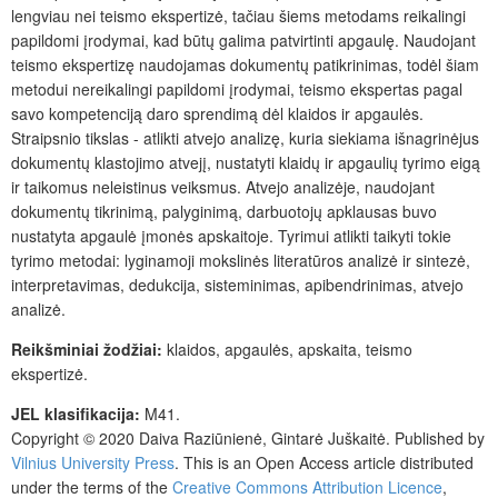
lengviau nei teismo ekspertizė, tačiau šiems metodams reikalingi
papildomi įrodymai, kad būtų galima patvirtinti apgaulę. Naudojant
teismo ekspertizę naudojamas dokumentų patikrinimas, todėl šiam
metodui nereikalingi papildomi įrodymai, teismo ekspertas pagal
savo kompetenciją daro sprendimą dėl klaidos ir apgaulės.
Straipsnio tikslas - atlikti atvejo analizę, kuria siekiama išnagrinėjus
dokumentų klastojimo atvejį, nustatyti klaidų ir apgaulių tyrimo eigą
ir taikomus neleistinus veiksmus. Atvejo analizėje, naudojant
dokumentų tikrinimą, palyginimą, darbuotojų apklausas buvo
nustatyta apgaulė įmonės apskaitoje. Tyrimui atlikti taikyti tokie
tyrimo metodai: lyginamoji mokslinės literatūros analizė ir sintezė,
interpretavimas, dedukcija, sisteminimas, apibendrinimas, atvejo
analizė.
Reikšminiai žodžiai:
klaidos, apgaulės, apskaita, teismo
ekspertizė.
JEL klasifikacija:
M41.
Copyright © 2020 Daiva Raziūnienė, Gintarė Juškaitė. Published by
Vilnius University Press
. This is an Open Access article distributed
under the terms of the
Creative Commons Attribution Licence
,