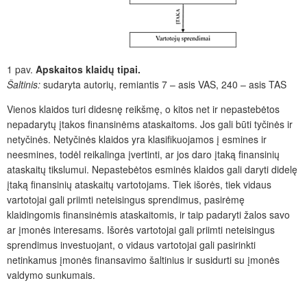
1 pav.
Apskaitos klaidų tipai.
Šaltinis:
sudaryta autorių, remiantis 7 – asis VAS, 240 – asis TAS
Vienos klaidos turi didesnę reikšmę, o kitos net ir nepastebėtos
nepadarytų įtakos finansinėms ataskaitoms. Jos gali būti tyčinės ir
netyčinės. Netyčinės klaidos yra klasifikuojamos į esmines ir
neesmines, todėl reikalinga įvertinti, ar jos daro įtaką finansinių
ataskaitų tikslumui. Nepastebėtos esminės klaidos gali daryti didelę
įtaką finansinių ataskaitų vartotojams. Tiek išorės, tiek vidaus
vartotojai gali priimti neteisingus sprendimus, pasirėmę
klaidingomis finansinėmis ataskaitomis, ir taip padaryti žalos savo
ar įmonės interesams. Išorės vartotojai gali priimti neteisingus
sprendimus investuojant, o vidaus vartotojai gali pasirinkti
netinkamus įmonės finansavimo šaltinius ir susidurti su įmonės
valdymo sunkumais.