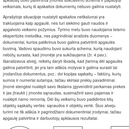
apklausų buvo patvirtinta įmonės sukčiavimo schema ir papildyta
veiksmais, kurių iš apskaitos dokumentų nebuvo galima nustatyti.
Aprašytoje situacijoje nustatyti apskaitos netikslumai yra
traktuojama kaip apgaulė, nes turi siekimo gauti naudos ir
apgalvoto veiksmo požymius. Tyrimo metu buvo naudojama teismo
ekspertizės metodika, nes pagrindiniai analizės duomenys –
dokumentai, kurios patikrinus buvo galima patvirtinti apgaulės
buvimą. Vadovo spaudimu buvo sukurta schema, kurią naudojant
nebūtų surasta, kad įmonėje yra sukčiaujama (žr. 4 pav.).
Išanalizavus atvejį, reikėtų daryti išvadą, kad įtarimą dėl apgaulės
galima patvirtinti, jei yra tam aiškūs motyvai ir galima surasti tai
įrodančius dokumentus, pvz.: dvi kopijas sąskaitų – faktūrų, kurių
sumos ir numeriai sutampa, tačiau skiriasi prekių pavadinimai.
Įmonė stengėsi nuslėpti savo tikslams įgyvendinti perkamas prekes
ir jas įtraukti į įmonės sąnaudas, susimažinti savo pajamas ir
nuslėpti namo remontą. Dėl šių veiksmų buvo padidintos kitų
objektų sąskaitų vertės: sąnaudos ir objektų vertė. Šiuo atveju
turimi ne tik aiškūs ir pagrindžiami dokumentiniai įrodymai, tačiau
apgaulę patvirtina ir darbuotojų apklausos rezultatai.