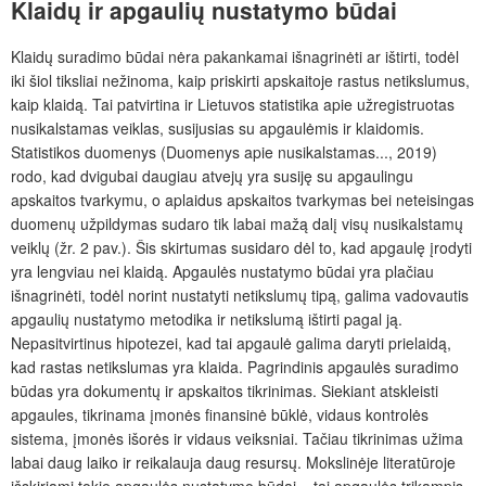
Klaidų ir apgaulių nustatymo būdai
Klaidų suradimo būdai nėra pakankamai išnagrinėti ar ištirti, todėl
iki šiol tiksliai nežinoma, kaip priskirti apskaitoje rastus netikslumus,
kaip klaidą. Tai patvirtina ir Lietuvos statistika apie užregistruotas
nusikalstamas veiklas, susijusias su apgaulėmis ir klaidomis.
Statistikos duomenys (Duomenys apie nusikalstamas..., 2019)
rodo, kad dvigubai daugiau atvejų yra susiję su apgaulingu
apskaitos tvarkymu, o aplaidus apskaitos tvarkymas bei neteisingas
duomenų užpildymas sudaro tik labai mažą dalį visų nusikalstamų
veiklų (žr. 2 pav.). Šis skirtumas susidaro dėl to, kad apgaulę įrodyti
yra lengviau nei klaidą. Apgaulės nustatymo būdai yra plačiau
išnagrinėti, todėl norint nustatyti netikslumų tipą, galima vadovautis
apgaulių nustatymo metodika ir netikslumą ištirti pagal ją.
Nepasitvirtinus hipotezei, kad tai apgaulė galima daryti prielaidą,
kad rastas netikslumas yra klaida. Pagrindinis apgaulės suradimo
būdas yra dokumentų ir apskaitos tikrinimas. Siekiant atskleisti
apgaules, tikrinama įmonės finansinė būklė, vidaus kontrolės
sistema, įmonės išorės ir vidaus veiksniai. Tačiau tikrinimas užima
labai daug laiko ir reikalauja daug resursų. Mokslinėje literatūroje