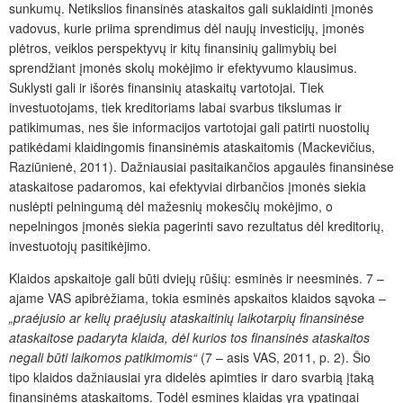
sunkumų. Netikslios finansinės ataskaitos gali suklaidinti įmonės
vadovus, kurie priima sprendimus dėl naujų investicijų, įmonės
plėtros, veiklos perspektyvų ir kitų finansinių galimybių bei
sprendžiant įmonės skolų mokėjimo ir efektyvumo klausimus.
Suklysti gali ir išorės finansinių ataskaitų vartotojai. Tiek
investuotojams, tiek kreditoriams labai svarbus tikslumas ir
patikimumas, nes šie informacijos vartotojai gali patirti nuostolių
patikėdami klaidingomis finansinėmis ataskaitomis (Mackevičius,
Raziūnienė, 2011). Dažniausiai pasitaikančios apgaulės finansinėse
ataskaitose padaromos, kai efektyviai dirbančios įmonės siekia
nuslėpti pelningumą dėl mažesnių mokesčių mokėjimo, o
nepelningos įmonės siekia pagerinti savo rezultatus dėl kreditorių,
investuotojų pasitikėjimo.
Klaidos apskaitoje gali būti dviejų rūšių: esminės ir neesminės. 7 –
ajame VAS apibrėžiama, tokia esminės apskaitos klaidos sąvoka –
„praėjusio ar kelių praėjusių ataskaitinių laikotarpių finansinėse
ataskaitose padaryta klaida, dėl kurios tos finansinės ataskaitos
negali būti laikomos patikimomis“
(7 – asis VAS, 2011, p. 2). Šio
tipo klaidos dažniausiai yra didelės apimties ir daro svarbią įtaką
finansinėms ataskaitoms. Todėl esmines klaidas yra ypatingai