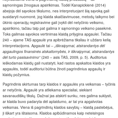
sąmoningas žmogaus apsirikimas. Todėl Kanapickienė (2014)
abejoja dėl sąvokos tikslumo, nes interpretuojant šią sąvoką gali
susidaryti nuomonė, jog klaida skaičiavimuose, metodų taikymo bei
ūkinio operacijų registravime gali įvykti dėl netyčinio veiksmo,
apsirikimo, tačiau taip pat galima ir sąmoningo veiksmo pasekmė.
Toks galimas sąvokos vertinimas klaidą prilygina apgaulei. Tačiau
240 – ajame TAS apgaulė yra apibrėžiama tiksliau ir uždaro kelią
interpretacijoms. Apgaulė tai –
„iškraipymai, atsirandantys dėl
apgaulingos finansinės atskaitomybės, ir iškraipymai, atsirandantys
dėl turto pasisavinimo“
(240 – asis TAS, 2009, p. 5). Auditorius
ieškodamas klaidų gali nustatyti, kad rastos apskaitos klaidos yra
apgaulės, todėl auditoriui būtina žinoti pagrindinius apgaulių ir
klaidų požymius.
Pagrindinis skirtumas tarp klaidos ir apgaulės yra veiksmas – tyčinis
ar netyčinis. Apgaulė yra atliekama specialiai, siekiant
savanaudiškų tikslų. Dažnai jas atskirti sunku, nes galima suklysti,
ar klaida buvo padaryta dėl aplaidumo, ar tai yra apgalvotas
veiksmas. Viena iš pagrindinių klaidos savybių – klaidą pastebėjus,
ji iškart yra ištaisoma. Klaidos apibūdinamos kaip neteisingos