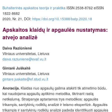
Buhalterinės apskaitos teorija ir praktika
ISSN 2538-8762 eISSN
1822-8682
2020, Nr. 21, DOI
:
https://doi.org/10.15388/batp.2020.18
Apskaitos klaidų ir apgaulės nustatymas:
atvejo analizė
Daiva Raziūnienė
Vilniaus universitetas, Lietuva
daiva.raziuniene@evaf.vu.lt
Gintarė Juškaitė
Vilniaus universitetas, Lietuva
gintare.juskaite@ef.stud.vu.lt
Anotacija.
Klaidas nuo apgaulių galima atskirti tik atmetimo būdu,
kai naudojama apgaulių aptikimo metodika, tikrinant rastą
netikslumą. Straipsnyje aptariamos trys metodikos: apgaulės
trikampis, santykinių rodiklių analizė ir teismo ekspertizė. Apgaulės
trikampis ir santykinių rodiklių analizė padeda identifikuoti apgaules