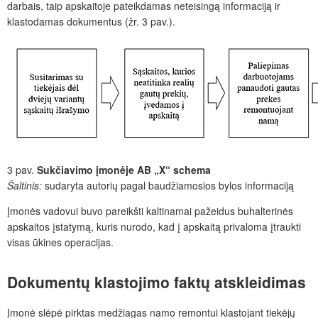
darbais, taip apskaitoje pateikdamas neteisingą informaciją ir
klastodamas dokumentus (žr. 3 pav.).
3 pav.
Sukčiavimo įmonėje AB „X“ schema
Šaltinis:
sudaryta autorių pagal baudžiamosios bylos informaciją
Įmonės vadovui buvo pareikšti kaltinamai pažeidus buhalterinės
apskaitos įstatymą, kuris nurodo, kad į apskaitą privaloma įtraukti
visas ūkines operacijas.
Dokumentų klastojimo faktų atskleidimas
Įmonė slėpė pirktas medžiagas namo remontui klastojant tiekėjų