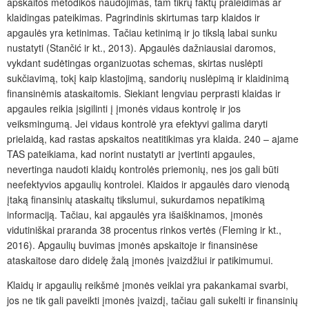
apskaitos metodikos naudojimas, tam tikrų faktų praleidimas ar
klaidingas pateikimas. Pagrindinis skirtumas tarp klaidos ir
apgaulės yra ketinimas. Tačiau ketinimą ir jo tikslą labai sunku
nustatyti (Stančić ir kt., 2013). Apgaulės dažniausiai daromos,
vykdant sudėtingas organizuotas schemas, skirtas nuslėpti
sukčiavimą, tokį kaip klastojimą, sandorių nuslėpimą ir klaidinimą
finansinėmis ataskaitomis. Siekiant lengviau perprasti klaidas ir
apgaules reikia įsigilinti į įmonės vidaus kontrolę ir jos
veiksmingumą. Jei vidaus kontrolė yra efektyvi galima daryti
prielaidą, kad rastas apskaitos neatitikimas yra klaida. 240 – ajame
TAS pateikiama, kad norint nustatyti ar įvertinti apgaules,
nevertinga naudoti klaidų kontrolės priemonių, nes jos gali būti
neefektyvios apgaulių kontrolei. Klaidos ir apgaulės daro vienodą
įtaką finansinių ataskaitų tikslumui, sukurdamos nepatikimą
informaciją. Tačiau, kai apgaulės yra išaiškinamos, įmonės
vidutiniškai praranda 38 procentus rinkos vertės (Fleming ir kt.,
2016). Apgaulių buvimas įmonės apskaitoje ir finansinėse
ataskaitose daro didelę žalą įmonės įvaizdžiui ir patikimumui.
Klaidų ir apgaulių reikšmė įmonės veiklai yra pakankamai svarbi,
jos ne tik gali paveikti įmonės įvaizdį, tačiau gali sukelti ir finansinių