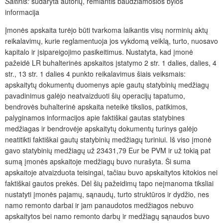
Šaltinis:
sudaryta autorių, remiantis baudžiamosios bylos
informacija
Įmonės apskaita turėjo būti tvarkoma laikantis visų norminių aktų
reikalavimų, kurie reglamentuoja jos vykdomą veiklą, turto, nuosavo
kapitalo ir įsipareigojimo pasikeitimus. Nustatyta, kad įmonė
pažeidė LR buhalterinės apskaitos įstatymo 2 str. 1 dalies, dalies, 4
str., 13 str. 1 dalies 4 punkto reikalavimus šiais veiksmais:
apskaitytų dokumentų duomenys apie gautų statybinių medžiagų
pavadinimus galėjo neatvaizduoti šių operacijų tapatumo,
bendrovės buhalterinė apskaita neteikė tikslios, patikimos,
palyginamos informacijos apie faktiškai gautas statybines
medžiagas ir bendrovėje apskaitytų dokumentų turinys galėjo
neatitikti faktiškai gautų statybinių medžiagų turiniui. Iš viso įmonė
gavo statybinių medžiagų už 23431,79 Eur be PVM ir už tokią pat
sumą įmonės apskaitoje medžiagų buvo nurašyta. Ši suma
apskaitoje atvaizduota teisingai, tačiau buvo apskaitytos kitokios nei
faktiškai gautos prekės. Dėl šių pažeidimų tapo neįmanoma tiksliai
nustatyti įmonės pajamų, sąnaudų, turto struktūros ir dydžio, nes
namo remonto darbai ir jam panaudotos medžiagos nebuvo
apskaitytos bei namo remonto darbų ir medžiagų sąnaudos buvo