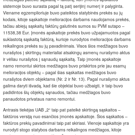
sistemoje buvo surasta pagal tą patį serijinį numerį ir palyginta.
Viename egzemplioriuje buvo pateiktos statybinės prekės su jų
kodais, kitoje sąskaitoje melioracijos darbams naudojamos prekės,
tačiau abiejų sąskaitų faktūrų galutinės sumos su PVM sutapo –
11538,38 Eur. Įmonės apskaitoje prekės buvo užpajamuotos pagal
suklastotą sąskaitą faktūrą, kurioje nurodytos melioracijos darbams
reikalingos prekės su jų pavadinimais. Visos šios medžiagos buvo
nurašytos į skirtingų materialiai atsakingų asmenų nurašymo aktus
ir vėliau nurašytos į sąnaudų sąskaitą. Taip įmonės apskaitoje
namo remontui skirtos medžiagos buvo priskirtos prie jau esamų
melioracijos objektų – pagal šias sąskaitas medžiagos buvo
nurašytos dviem objektams (Nr. 2 ir Nr. 13). Pagal nurašymo aktus
galima daryti išvadą, kad šie objektai buvo užbaigti, ir taip buvo
padidintos šių objektų sąnaudos, tačiau medžiagos buvo
panaudotos privataus namo remontui.
Antrasis tiekėjas UAB „2“ taip pat pateikė skirtingą sąskaitos –
faktūros versiją nuo esančios įmonės apskaitoje. Šios sąskaitos –
faktūros prekių pavadinimai taip pat skiriasi. Vienoje sąskaitoje yra
nurodyti stogo statybos darbams reikalingos medžiagos, kitoje