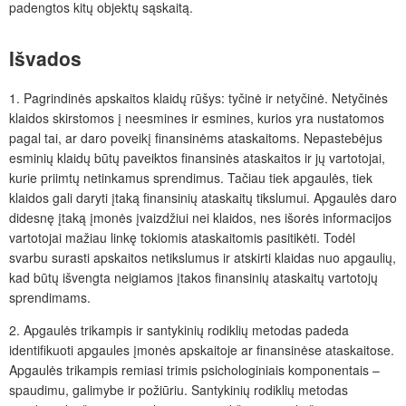
padengtos kitų objektų sąskaitą.
Išvados
1. Pagrindinės apskaitos klaidų rūšys: tyčinė ir netyčinė. Netyčinės
klaidos skirstomos į neesmines ir esmines, kurios yra nustatomos
pagal tai, ar daro poveikį finansinėms ataskaitoms. Nepastebėjus
esminių klaidų būtų paveiktos finansinės ataskaitos ir jų vartotojai,
kurie priimtų netinkamus sprendimus. Tačiau tiek apgaulės, tiek
klaidos gali daryti įtaką finansinių ataskaitų tikslumui. Apgaulės daro
didesnę įtaką įmonės įvaizdžiui nei klaidos, nes išorės informacijos
vartotojai mažiau linkę tokiomis ataskaitomis pasitikėti. Todėl
svarbu surasti apskaitos netikslumus ir atskirti klaidas nuo apgaulių,
kad būtų išvengta neigiamos įtakos finansinių ataskaitų vartotojų
sprendimams.
2. Apgaulės trikampis ir santykinių rodiklių metodas padeda
identifikuoti apgaules įmonės apskaitoje ar finansinėse ataskaitose.
Apgaulės trikampis remiasi trimis psichologiniais komponentais –
spaudimu, galimybe ir požiūriu. Santykinių rodiklių metodas