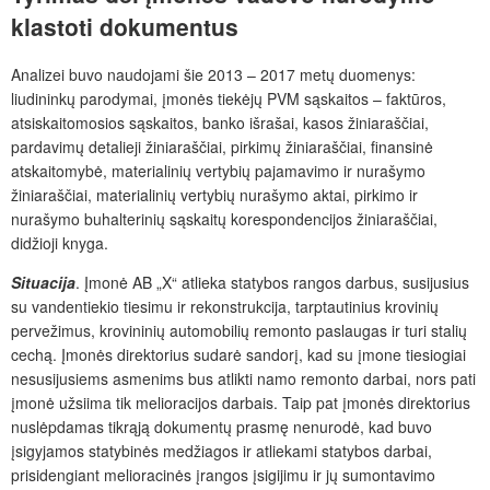
klastoti dokumentus
Analizei buvo naudojami šie 2013 – 2017 metų duomenys:
liudininkų parodymai, įmonės tiekėjų PVM sąskaitos – faktūros,
atsiskaitomosios sąskaitos, banko išrašai, kasos žiniaraščiai,
pardavimų detalieji žiniaraščiai, pirkimų žiniaraščiai, finansinė
atskaitomybė, materialinių vertybių pajamavimo ir nurašymo
žiniaraščiai, materialinių vertybių nurašymo aktai, pirkimo ir
nurašymo buhalterinių sąskaitų korespondencijos žiniaraščiai,
didžioji knyga.
Situacija
. Įmonė AB „X“ atlieka statybos rangos darbus, susijusius
su vandentiekio tiesimu ir rekonstrukcija, tarptautinius krovinių
pervežimus, krovininių automobilių remonto paslaugas ir turi stalių
cechą. Įmonės direktorius sudarė sandorį, kad su įmone tiesiogiai
nesusijusiems asmenims bus atlikti namo remonto darbai, nors pati
įmonė užsiima tik melioracijos darbais. Taip pat įmonės direktorius
nuslėpdamas tikrąją dokumentų prasmę nenurodė, kad buvo
įsigyjamos statybinės medžiagos ir atliekami statybos darbai,
prisidengiant melioracinės įrangos įsigijimu ir jų sumontavimo