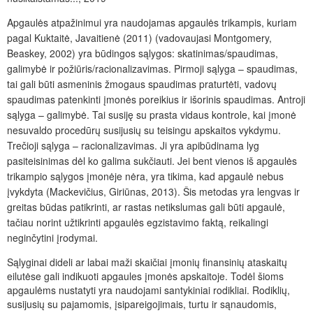
Apgaulės atpažinimui yra naudojamas apgaulės trikampis, kuriam
pagal Kuktaitė, Javaitienė (2011) (vadovaujasi Montgomery,
Beaskey, 2002) yra būdingos sąlygos: skatinimas/spaudimas,
galimybė ir požiūris/racionalizavimas. Pirmoji sąlyga – spaudimas,
tai gali būti asmeninis žmogaus spaudimas praturtėti, vadovų
spaudimas patenkinti įmonės poreikius ir išorinis spaudimas. Antroji
sąlyga – galimybė. Tai susiję su prasta vidaus kontrole, kai įmonė
nesuvaldo procedūrų susijusių su teisingu apskaitos vykdymu.
Trečioji sąlyga – racionalizavimas. Ji yra apibūdinama lyg
pasiteisinimas dėl ko galima sukčiauti. Jei bent vienos iš apgaulės
trikampio sąlygos įmonėje nėra, yra tikima, kad apgaulė nebus
įvykdyta (Mackevičius, Giriūnas, 2013). Šis metodas yra lengvas ir
greitas būdas patikrinti, ar rastas netikslumas gali būti apgaulė,
tačiau norint užtikrinti apgaulės egzistavimo faktą, reikalingi
neginčytini įrodymai.
Sąlyginai dideli ar labai maži skaičiai įmonių finansinių ataskaitų
eilutėse gali indikuoti apgaules įmonės apskaitoje. Todėl šioms
apgaulėms nustatyti yra naudojami santykiniai rodikliai. Rodiklių,
susijusių su pajamomis, įsipareigojimais, turtu ir sąnaudomis,