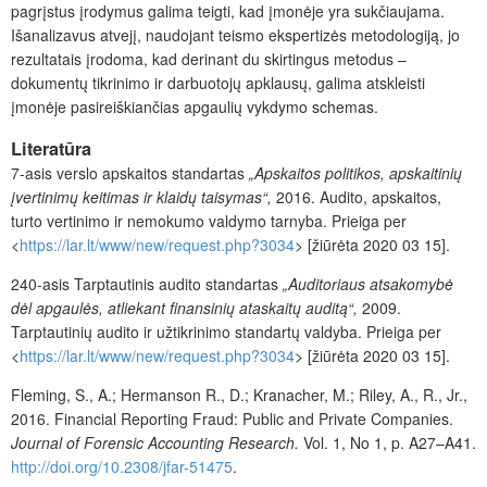
pagrįstus įrodymus galima teigti, kad įmonėje yra sukčiaujama.
Išanalizavus atvejį, naudojant teismo ekspertizės metodologiją, jo
rezultatais įrodoma, kad derinant du skirtingus metodus –
dokumentų tikrinimo ir darbuotojų apklausų, galima atskleisti
įmonėje pasireiškiančias apgaulių vykdymo schemas.
Literatūra
7-asis verslo apskaitos standartas
„Apskaitos politikos, apskaitinių
įvertinimų keitimas ir klaidų taisymas“,
2016. Audito, apskaitos,
turto vertinimo ir nemokumo valdymo tarnyba. Prieiga per
<
https://lar.lt/www/new/request.php?3034
> [žiūrėta 2020 03 15].
240-asis Tarptautinis audito standartas
„Auditoriaus atsakomybė
dėl apgaulės, atliekant finansinių ataskaitų auditą“,
2009.
Tarptautinių audito ir užtikrinimo standartų valdyba. Prieiga per
<
https://lar.lt/www/new/request.php?3034
> [žiūrėta 2020 03 15].
Fleming, S., A.; Hermanson R., D.; Kranacher, M.; Riley, A., R., Jr.,
2016. Financial Reporting Fraud: Public and Private Companies.
Journal of Forensic Accounting Research.
Vol. 1, No 1, p. A27–A41.
http://doi.org/10.2308/jfar-51475
.