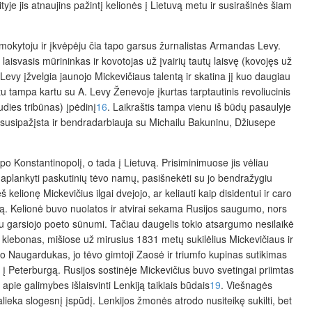
yje jis atnaujins pažintį kelionės į Lietuvą metu ir susirašinės šiam
lavo mokytoju ir įkvėpėju čia tapo garsus žurnalistas Armandas Levy.
aisvasis mūrininkas ir kovotojas už įvairių tautų laisvę (kovojęs už
 Levy įžvelgia jaunojo Mickevičiaus talentą ir skatina jį kuo daugiau
tu tampa kartu su A. Levy Ženevoje įkurtas tarptautinis revoliucinis
udies tribūnas) įpėdinį
16
. Laikraštis tampa vienu iš būdų pasaulyje
us susipažįsta ir bendradarbiauja su Michailu Bakuninu, Džiusepe
 po Konstantinopolį, o tada į Lietuvą. Prisiminimuose jis vėliau
 aplankyti paskutinių tėvo namų, pasišnekėti su jo bendražygiu
lionę Mickevičius ilgai dvejojo, ar keliauti kaip disidentui ir caro
antą. Kelionė buvo nuolatos ir atvirai sekama Rusijos saugumo, nors
iu garsiojo poeto sūnumi. Tačiau daugelis tokio atsargumo nesilaikė
 klebonas, mišiose už mirusius 1831 metų sukilėlius Mickevičiaus ir
liko Naugardukas, jo tėvo gimtoji Zaosė ir triumfo kupinas sutikimas
ė į Peterburgą. Rusijos sostinėje Mickevičius buvo svetingai priimtas
apie galimybes išlaisvinti Lenkiją taikiais būdais
19
. Viešnagės
palieka slogesnį įspūdį. Lenkijos žmonės atrodo nusiteikę sukilti, bet