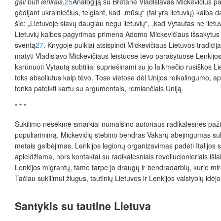
gali būti lenkais
.
25
Analogi
ją su Bretane Vladislavas Mickevičius pa
gėdijant ukrainiečius, teigiant, kad „mūsų“ (tai yra lietuvių) ka
šie: „Lietuvoje slavų daugiau negu lietuvių“, „kad Vytautas ne liet
Lietuvių kalbos pagyrimas primena Adomo Mickevičiaus išsakytus žod
šventą
27
. Knygoje puikiai atsispindi
Mickevičiaus Lietuvos tradicija
matyti Vladislavo Mickevičiaus leistuose tėvo parašytuose Lenkijos 
karūnuoti Vytautą subtiliai supriešinami su jo laikmečio rusiškos L
toks absoliutus kaip tėvo. Tose vietose dėl Unijos reikalingumo, a
tenka pateikti kartu su argumentais, remiančiais Uniją.
* * *
Sukilimo nesėkmė smarkiai numalšino autoriaus radikalesnes pažiūr
populiarinimą. Mickevičių stebino bendras Vakarų abejingumas suki
metais gelbėjimas, Lenkijos legionų organizavimas
padėti Italijos 
apleidžiama, nors kontaktai su radikalesniais revoliucionieriais išl
Lenkijos migrantų, tame tarpe jo draugų ir bendradarbių, kurie mirė d
Tačiau sukilimui žlugus, tautinių Lietuvos ir Lenkijos valstybių idėj
Santykis su tautine Lietuva