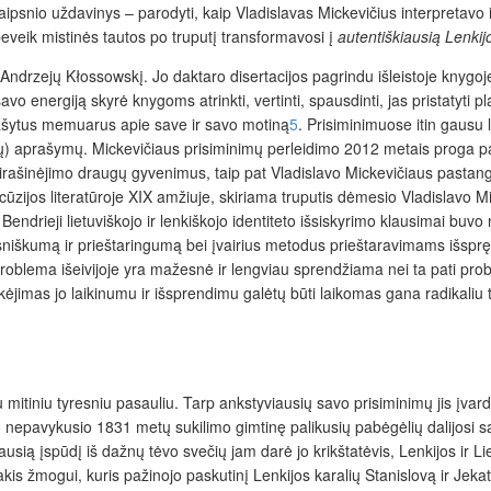
straipsnio uždavinys – parodyti, kaip Vladislavas Mickevičius interpretavo
 beveik mistinės tautos po truputį transformavosi į
autentiškiausią Lenkijo
i Andrzejų Kłossowskį. Jo daktaro disertacijos pagrindu išleistoje knygoj
vo energiją skyrė knygoms atrinkti, vertinti, spausdinti, jas pristatyti p
rašytus memuarus apie save ir savo motiną
5
. Prisiminimuose itin gausu
ų) aprašymų. Mickevičiaus prisiminimų perleidimo 2012 metais proga pas
irašinėjimo draugų gyvenimus, taip pat Vladislavo Mickevičiaus pastangas 
ijos literatūroje XIX amžiuje, skiriama truputis dėmesio Vladislavo Micke
 Bendrieji lietuviškojo ir lenkiškojo identiteto išsiskyrimo klausimai buvo
sniškumą ir prieštaringumą bei įvairius metodus prieštaravimams išsprę
 problema išeivijoje yra mažesnė ir lengviau sprendžiama nei ta pati pr
tikėjimas jo laikinumu ir išsprendimu galėtų būti laikomas gana radikaliu t
 su mitiniu tyresniu pasauliu. Tarp ankstyviausių savo prisiminimų jis įv
nepavykusio 1831 metų sukilimo gimtinę palikusių pabėgėlių dalijosi savo 
iausią įspūdį iš dažnų tėvo svečių jam darė jo krikštatėvis, Lenkijos ir 
kis žmogui, kuris pažinojo paskutinį Lenkijos karalių Stanislovą ir Jekater