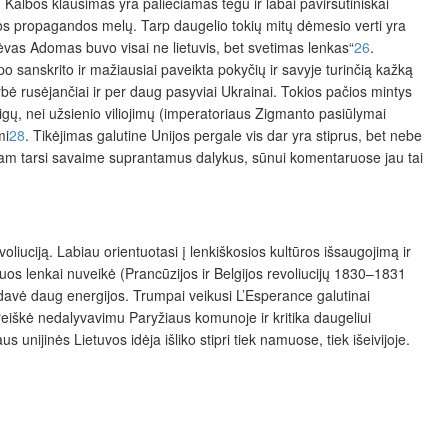
 Kalbos klausimas yra paliečiamas tegu ir labai paviršutinišk
ai
jos propagandos melų. Tarp daugelio tokių mitų dėmesio verti yra
 tėvas Adomas buvo visai ne lietuvis, bet svetimas lenkas“
26
.
 sanskrito ir mažiausiai paveikta pokyčių ir savyje turinčią kažką
mybė rusėjančiai ir per daug pasyviai Ukrainai. Tokios pačios mintys
rigų, nei užsienio viliojimų (imperatoriaus Zigmanto pasiūlymai
mi
28
. Tikėjimas galutine Unijos pergale vis dar yra stiprus, bet nebe
i, jam tarsi savaime suprantamus dalykus, sūnui komentaruose jau tai
oliuciją.
Labiau orientuotasi
į lenkiškosios kultūros išsaugojimą ir
uos lenkai nuveikė (Prancūzijos ir Belgijos revoliucijų
1830–1831
atidavė daug energijos. Trumpai veikusi L’Esperance galutinai
reiškė nedalyvavimu Paryžiaus komunoje ir kritika daugeliui
 unijinės Lietuvos idėja išliko stipri tiek namuose, tiek išeivijoje.