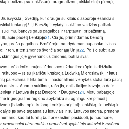
išką idealizmą su lenkiškuoju prag­matizmu, aiškiai stoja pirmųjų
 Jis išvyksta į Švediją, kur drauge su kitais diasporoje esančiais
iui tenka grįžti į Paryžių ir vykdyti sukilimo valdžios patikėtą
sukilimu, bandyti gauti pagalbos ir tarptautinį pripažinimą.
II, apie padėtį Lenkijoje
21
. Čia jis, primindamas bendrą
 būtinybę, prašo pagalbos. Brošiūroje, bandydamas nupasakoti visos
e: ir ten, ir ten žmonės švenčia senąją Uniją
22
. Po šio subtilaus
 skirtingus joje gyvenančius žmones, būti laisvai.
vas turėjo imtis naujos liūdnesnės užduoties: rūpintis didžiuliu
raštuose – jis su įkarščiu kritikuoja Ludwiką Mieroslawskį ir kitus
ų paliečiama ir kita tema
–
nacionalinės vienybės stoka tarp
pačių
eš austrus. Aname sukilime, rašo jis, dalis Italijos kovojo, o dalis
Lenkija ir Lietuva iki pat Dniepro ir Dauguvos
24
. M
etų pabaigoje
rinė ir
geografinė regiono apybraiža su ugningu kreipimusi į
vade jis kalba apie trejopą Lenkijos prigimtį: lenkišką, lietuvišką ir
yje jis save tapatina su lietuviais ir su Lietuvos istorija, primena
 nemano, kad tai turėtų būti priežastimi pasiduoti, jo nuomone,
ar provansalai nėra mažiau prancūzai, lygiai taip lietuviai ir rusėnai