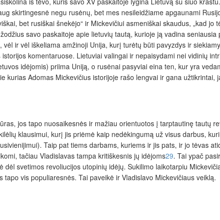
siskolina iš
tėvo, kuris savo XV paskaitoje lygina Lietuvą su šiuo kraštu.
lba daug skirtingesnė negu rusėnų, bet mes nesileidžiame apgaunami Rusi
uviškai, bet rusiškai šnekėjo“ ir Mickevičiui asmeniškai skaudus, „kad jo
žius savo paskaitoje apie lietuvių tautą, kurioje ją vadina seniausia po
, vėl ir vėl iškeliama amžinoji Unija, kurį turėtų būti pavyzdys ir siekia
istorijos komentaruose. Lietuviai valingai ir nepaisydami nei vidinių int
ietuvos idėjomis) priima Uniją, o rusėnai pasyviai eina ten, kur yra veda
pie kurias Adomas Mickevičius istorijoje rašo lengvai ir gana užtikrinta
as, jos tapo nuosaikesnės ir mažiau orientuotos į tarptautinę tautų rev
lėlių klausimui
,
kurį jis priėmė kaip nedėkingumą už visus darbus,
kuri
susivienijimui). Taip pat tiems darbams, kuriems ir jis pats, ir jo tėvas 
aikomi, tačiau Vladislavas tampa kritiškesnis jų idėjoms
29
. Tai ypač pasi
ėl svetimos revoliucijos utopinių idėjų. Sukilimo laikotarpiu Mickevičiaus
os tapo vis populiaresnės. Tai paveikė ir Vladislavo Mickevičiaus veiklą.