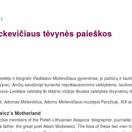
.2
ickevičiaus tėvynės paieškos
dėjo ir biografo Vladislavo Mickevičiaus gyvenimas, jo pažiūrų ir tautini
tėvyne). Amžių sandūroje kuriantis nepriklausomoms valstybėms, tautinio i
os–Lenkijos valstybę iki idėjinio vizijoje likusios valstybės tėvynainių 
ybė, Adomas Mickevičius, Adomo Mickevičiaus muziejus Paryžiuje, XIX am
wicz’s Motherland
embers of the Polish-Lithuanian diaspora: biographer, journalist, librari
his father, the great poet Adam Mickiewicz. The lives of these two men 