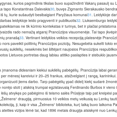
ynas, kurios pagrindinis tikslas buvo supažindinti Vakarų pasaulį su 
anka tapo Konstantinas Dalevskis
30
, buvęs Zigmanto Sierakausko bendraž
s iš tų, kurie sušaudyti besibaigiant Paryžiaus komunai
31
. Leidykloje dar
darbas leidykloje leido pragyventi ir publikuotis
32
. Liuksemburgo leidykl
teikiamas ne tik kūrinio kontekstas ir turinys, bet ir plačiai pristatoma 
es, įvaizdis rado nemažą atgarsį Prancūzijos visuomenėje. Tai tapo įkvėpi
inių pranašą
33
. Vertinant leidyklos veiklos recepciją platesnėje Prancū
ors paveikti politinių Prancūzijos pozicijų. Nesugebėta sukelti tokio em
vusių sukilėlių, nesekmės bei šiltėjant naujosios Prancūzijos respubliko
kuotos Lietuvos portretas daug labiau atitiko paslapties ir stebuklo jaus
ek įmanoma didesniam kiekiui sukilėlių pabėgėlių. Prancūzija labai gera
er mėnesį kareiviui ir 20–25 frankus, atsižvelgiant į rangą, karininkui
organizuoti jiems darbo. Tarp pabėgėlių ypač didelį kiekį sudarė žmonės
ie norėjo stoti į atskirą trumpai egzistavusią Ferdinando Burbos ir vieno 
ų lėšų atvykęs po pabėgimo iš teismo salės Prūsijoje taip pat kreipėsi pa
 „Želmens“ draugiją, pirmuosius 10 veiklos metų veikusią su Lenkų tauti
ekciją, ji, kaip ir visa „Želmens“ biblioteka, kurį laiką buvo laikoma Pa
os ateities vizijos lėmė tai, kad 1896 metais draugija atsiskyrė nuo Le