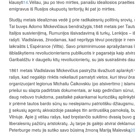
klausyti
14
.Vėliau, jau po tėvo mirties, panašiu idealiosios praeitie
emigravus iš Rusijos okupuotų teritorijų iki pat jo mirties.
Studijų metais idealizmas vedė jį prie radikalesnių politinių srovių,
Tai buvęs Adomo Mickevičiaus bendražygis,1848 metais per Tautų pava
Italijos susivienijimą, Rumunijos išsivadavimą iš turkų, Lenkijos – 
rašyti. Vladislavas, žinodamas, kad neprilygs tėvui poezijoje ir nen
laikraštis L‘Espérance (Viltis). Savo prisiminimuose aprašydamas la
išblaškytiems revoliucionieriams publikuotis ir pagarsėja kaip atv
Garibaldžiu ir daugeliu kitų revoliucionierių, su jais susirašinės d
1861 metais Vladislavas Mickevičius pasiryžta išvažiuoti aplankyti vi
rašys, kad negalėjo rinktis nekeliauti pamatyti
vietos, kuri tėvui b
organizuojant legionus Michailu Čaikovskiu (po atsivertimo į islamą
priešui su slapta padirbtais dokumentais, ar kaip gedinčiam sūnui, 
daug nebuvo trukdoma, pasitaikė pakankamai kurioziškų aplinkybių,
ir priėmė tautos bardo sūnų su neslepiamu patriotišku džiaugsmu, 
jį sekusių agentų akivaizdoje pasakęs itin antirusišką pamokslą, bu
Vilniuje. Apie jį vėliau rašys, kad bręstančio sukilimo dvasią buvo 
liberalesnių pažiūrų aristokratų. Jų tarpe jis galėjo atvirai deklamu
Peterburge metu jis sutiko savo būsimą žmoną Mariją Malevską
2