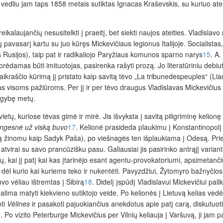
s vedliu jam taps 1858 metais sutiktas Ignacas Kraševskis, su kuriuo ateit
 reikalaujančių nesusitelkti į praeitį, bet siekti naujos ateities. Vladis
sarį kartu su juo kūręs Mickevičiaus legionus Italijoje. Socialistas, l
iš Rusijos), taip pat ir radikaliojo Paryžiaus komunos sparno narys
15
. A.
orėdamas būti imituotojas, pasirenka rašyti prozą. Jo literatūriniu debiu
ikraščio kūrimą jį pristato kaip savitą tėvo „La tribunedespeuples“ (Lia
iras visoms pažiūroms. Per jį ir per tėvo draugus Vladislavas Mickeviči
augybę metų.
etų, kuriose tėvas gimė ir mirė. Jis išvyksta į savitą piligriminę kelionę
rangesnė už viską buvo
17
. Kelionė prasideda plaukimu į Konstantinopolį
 žinomu kaip Sadyk Paša), po viešnagės ten išplaukiama į Odesą. Prieš ke
atvirai su savo prancūzišku pasu. Galiausiai jis pasirinko antrąjį vari
 kai jį patį kai kas įtarinėjo esant agentu-provokatoriumi, apsimetanč
dėl kurio kai kuriems teko ir nukentėti. Pavyzdžiui, Žytomyro bažnyčios
vo vėliau ištremtas į Sibirą
18
. Didelį įspūdį Vladislavui Mickevičiui pa
galima matyti kiekvieno sutiktojo veide. Po kelionės į Lietuvą kelias ved
oti
Vėlines
ir pasakoti pajuokiančius anekdotus apie patį carą, diskutuoti 
0
. Po vizito Peterburge Mickevičius per Vilnių keliauja į Varšuvą, ji jam 