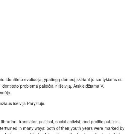
o identiteto evoliucija, ypatingą dėmesį skiriant jo santykiams su
dentiteto problema paliečia ir išeiviją. Atskleidžiama V.
rėmėjo.
žiaus išeivija Paryžiuje.
an, translator, political, social activist, and prolific publicist.
intertwined in many ways: both of their youth years were marked by