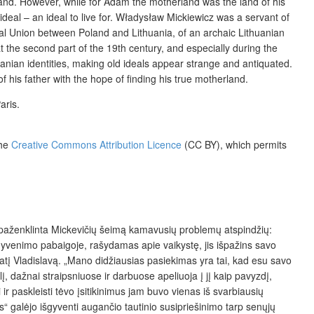
rland. However, while for Adam the motherland was the land of his
ideal – an ideal to live for. Władysław Mickiewicz was a servant of
ternal Union between Poland and Lithuania, of an archaic Lithuanian
t the second part of the 19
th
century, and especially during the
anian identities, making old ideals appear strange and antiquated.
f his father with the hope of finding his true motherland.
aris.
the
Creative Commons Attribution Licence
(CC BY)
, which permits
o paženklinta Mickevičių šeimą kamavusių problemų atspindžių:
. Gyvenimo pabaigoje, rašydamas apie vaikystę, jis išpažins savo
atį Vladislavą. „Mano didžiausias pasiekimas yra tai, kad esu savo
, dažnai straipsniuose ir darbuose apeliuoja į jį kaip pavyzdį,
i ir paskleisti tėvo įsitikinimus jam buvo vienas iš svarbiausių
s“ galėjo išgyventi augančio tautinio susipriešinimo tarp senųjų