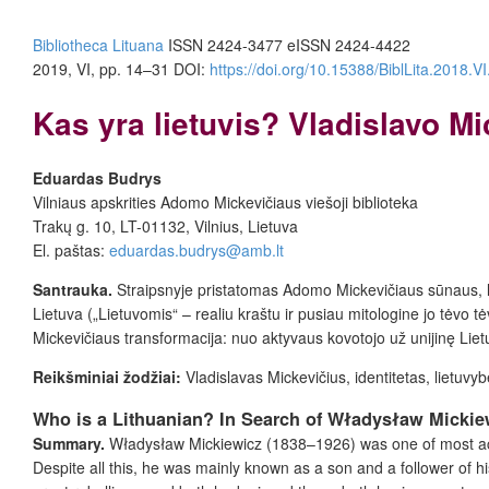
Bibliotheca Lituana
ISSN 2424-3477
eISSN 2424-4422
2019, VI, pp. 14–31
DOI:
https://doi.org/10.15388/BiblLita.2018.VI
Kas yra lietuvis? Vladislavo M
Eduardas Budrys
Vilniaus apskrities Adomo Mickevičiaus viešoji biblioteka
Trakų g. 10, LT-01132, Vilnius, Lietuva
El. paštas:
eduardas.budrys@amb.lt
Santrauka.
Straipsnyje pristatomas Adomo Mickevičiaus sūnaus, lei
Lietuva („Lietuvomis“ – realiu kraštu ir pusiau mitologine jo tėvo 
Mickevičiaus transformacija: nuo aktyvaus kovotojo už unijinę Lietuv
Reikšminiai žodžiai:
Vladislavas Mickevičius, identitetas, lietuv
Who is a Lithuanian? In Search of Władysław Mickie
Sum
mary.
Władysław Mickiewicz (1838–1926) was one of most active m
Despite all this, he was mainly known as a son and a follower of 