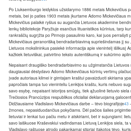
Po Liuksemburgo leidyklos užsidarymo 1886 metais Mickevičius pasi
metais, bei jo paties 1903 metais įkurtame Adomo Mickevičiaus m
Mickevičius palaikė ryšius su augančia Lietuvos akademine bendruo
lenkų bibliotekoje Paryžiuje esančius lituanistikos kūrinius, tarp 
rankraščių sugrįžta po Pirmojo pasaulinio karo, kai juos perrašyti
Mickevičiaus geranorišką bendradarbiavimą supriešindamas jį su „ger
Lietuvos mokslininkus pasiekė informacija apie vienintelį išlikusį 
kažkiek lietuviškai, patvirtino teksto autentiškumą ir sukūrimo apli
Nepaisant draugiško bendradarbiavimo su užgimstančia Lietuvos švie
daugiausiai dėstydavo Adomo Mickevičiaus kūrinių vertimų plačiu
įvade autoriaus kilmei ir gimtajam kraštui pavaizduoti skiriama ypač
papročiais tampa tuo vieninteliu Lenkijos
kraštu, kuris nebuvo suga
savo esybę, nepaisant istorijos smūgių, tiek ąžuolinė lietuvio siel
Trečiosios Prancūzijos respublikos oficialiai deklaruojamą galocent
Didžiausiame Vladislavo Mickevičiaus darbe – tėvo biografijoje
43
–
žmones, nepasiduodančius pokyčiams. Dėl pačios šalies prigimties li
lietuviai ir lenkai tuo pačiu metu ir atskiriami, bet ir sujungiami: li
savo laiškuose Kraševskiui vadindamas Lietuvą Lenkijos siela, ta v
Vladislavo raštuose atrodo pakankamai stipriai įtakotos tėvo, kuri