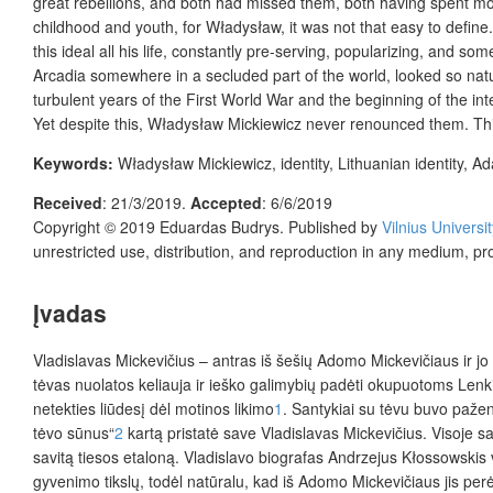
great rebellions, and both had missed them, both having spent most
childhood and youth, for Władysław, it was not that easy to define
this ideal all his life, constantly pre-serving, popularizing, and s
Arcadia somewhere in a secluded part of the world, looked so natur
turbulent years of the First World War and the beginning of the in
Yet despite this, Władysław Mickiewicz never renounced them. This ar
Keywords:
Władysław Mickiewicz, identity, Lithuanian identity,
Received
:
21/3/2019.
Accepted
:
6/6/2019
Copyright © 2019 Eduardas Budrys. Published by
Vilnius Universi
unrestricted use, distribution, and reproduction in any medium, pr
Įvadas
Vladislavas Mickevičius – antras iš šešių Adomo Mickevičiaus ir 
tėvas nuolatos keliauja ir ieško galimybių padėti okupuotoms Lenkij
netekties liūdesį dėl motinos likimo
1
. Santykiai su tėvu buvo pažen
tėvo sūnus“
2
kartą pristatė save Vladislavas Mickevičius. Visoje sa
savitą tiesos etaloną. Vladislavo biografas Andrzejus Kłossowskis va
gyvenimo tikslų, todėl natūralu, kad iš Adomo Mickevičiaus jis perė