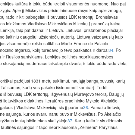
Lenkijos kultūra ir tokiu būdu kreipti visuomenės nuomonę. Nuo pat
ygis. Apie jį Mickevičius prisiminimuose rašys kaip apie žmogų,
bų rado ir kiti pabėgėliai iš buvusios LDK teritorijų: Bronislavas
os leidžiamos Vladislavo Mickevičiaus iš lenkų į prancūzų kalbą
Lenkija, taip pat dažnai ir Lietuva. Lietuvos, pristatomos plačiajai
mo šaltiniu daugeliui užsieniečių autorių, Lietuvą vaizdavusių kaip
zijos visuomenėje reikia sutikti su Marie-France de Palacio
ocinio atgarsio, kokį turėdavo jo tėvo paskaitos ir darbai
34
. Po
s ir Rusijos santykiams, Lenkijos politinės nepriklausomybės
mo stokojančią modernaus laikotarpio dvasią ir tokiu būdu rado vietą
noriškai padėjusi 1831 metų sukilimui, naująją bangą buvusių karių
. Tai sumos, kurių vos pakako išsinuomoti kambarį. Todėl
 iš buvusių LDK teritorijų, išgyvenusių Muravjovo terorą. Daug jų
iš lietuviškos didaktinės literatūros pradininko Mykolo Akelaičio
galbos į Vladislavą Mickevičių, šis jį parėmė
36
. Pamažu lietuvių
ne sąjunga, kurios svariu nariu buvo ir Mickevičius. Po Akelaičio
ryžiaus lenkų bibliotekos skaitykloje
37
. Kartų kaita ir vis didesnis
nkų tautinės sąjungos ir tapo nepriklausoma „Želmens“ Paryžiaus