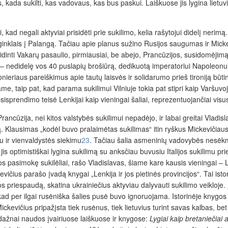
, kada sukilti, kas vadovaus, kas bus paskui. Laiškuose jis lygina lietuv
ad negali aktyviai prisidėti prie sukilimo, kelia rašytojui didelį nerimą.
nklais į Palangą. Tačiau apie planus sužino Rusijos saugumas ir Mickevič
idinti Vakarų pasaulio, pirmiausiai, be abejo, Prancūzijos, susidomėjimą 
 nedidelę vos 40 puslapių brošiūrą, dedikuotą imperatoriui Napoleonui I
iucionieriaus pareiškimus apie tautų laisvės ir solidarumo prieš tironiją
, taip pat, kad parama sukilimui Vilniuje tokia pat stipri kaip Varšuvoj
sprendimo teisė Lenkijai kaip vieningai šaliai, reprezentuojančiai visus
cūzija, nei kitos valstybės sukilimui nepadėjo, ir labai greitai Vladisla
ą. Klausimas „kodėl buvo pralaimėtas sukilimas“ itin ryškus Mickevičiaus 
u ir vienvaldystės siekimu
23
.
Tačiau šalia asmeninių vadovybės nesėkmi
 jis optimistiškai lygina sukilimą su anksčiau buvusiu Italijos sukilimu pri
dos pasimokę sukilėliai, rašo Vladislavas, šiame kare kausis vieningai – 
vičius parašo įvadą knygai „Lenkija ir jos pietinės provincijos“. T
ai isto
os priespaudą, skatina ukrainiečius aktyviau dalyvauti sukilimo veikloje. Į
ad per ilgai rusėniška šalies pusė buvo ignoruojama. Istorinėje knygos dal
evičius pripažįsta tiek rusėnus, tiek lietuvius turint savas kalbas, bet
u dažnai naudos įvairiuose laiškuose ir knygose:
Lygiai kaip bretaniečiai 