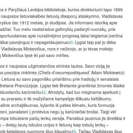
s ir Pary
žiaus Lenkijos bibliotekoje, kurios direktoriumi tapo 1899
naujosios lietuviakalbės lietuvių diasporų atsiskyrimo, Vladislavas
ius dar 1912 metais, jo studijose. Jis informavo istoriką apie
nkraščiai. Tuo metu neatsiradus galimybių padaryti nuorašų, prie
 raportuodamas apie nurašinėjimo progresą labai teigiamai įvertina
litiškai pavojingus ir nepageidaujamus
40
. Lygiai taip pat jo dėka
 Vladislavas Mickevičius, nors ir nežinojo, ar jo tėvas mokėjo
ų Mickevičius tęsė iki pat savo mirties.
 ir naujosios užgimstančios etninės tautos. Savo viziją jis
us poezijos rinktinės (Chefs-d’oeuvrepoétiquesd’ Adam Mickiewicz)
Lietuva su savo pagonišku prisirišimu prie tradicijų ir senaisiais
etane Prancūzijoje. Lygiai tiek Bretanės granitiniai žmonės išlaikė
asiduodančiu karūniečiu
42
. Atrodytų, kad tuo mėginama apeliuoti į
 su prarastu ir tik mažyčiame kampelyje išlikusiu keltiškumu.
inis archajiškumas, kylantis iš paties klimato, kuris formuoja
ni, panašesni į protėvius negu jų karūniečiai broliai. Taigi vėl
i tampa tobulesne pačių lenkų versija. Panašius jausmus jis išreiškia ir
s – dviejų tautų tobulos unijos ir lietuvių kaip tobulų lenkų –
aitoje keisdavęs nuomonę šiuo klausimu
45
. Tačiau Vladislavas šiuo