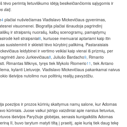
 iš tėvo perimtą lietuviškumo idėją besikeičiančiomis sąlygomis ir
s dalį.
e
4
plačiai nušviečiamas Vladislavo Mickevičiaus gyvenimas,
latesnei visuomenei. Biografija plačiai išnaudoja pagrindinį
 laiškų ir straipsnių nuorašų, kalbų scenogramų, pamąstymų
irodė keli straipsniai
6
, kuriuose memuarai aptariami kaip itin
susisteminti ir skleisti tėvo kūrybinį palikimą. Pastaraisiais
vičiaus leidybinei ir vertimo veiklai kaip vienai iš prizmių, per
 nagrinėti Jano Jurkievičiaus
8
, Juliušo Bardacho
9
, Rimanto
sti
.
Rimantas Miknys, tyręs tiek Mykolo Riomerio
11
, tiek Antano
oblema, kylanti Lietuvoje. Vladislavo Mickevičiaus pakankamai naivus
okio išeivijos nutolimo nuo politinių realijų pavyzdžiu.
ardija poezijos ir prozos kūrinių skaitymus namų salone, kur Adomas
kūriniais. Juose vaikui įstrigo vaizdiniai apie narsius lietuvius,
Lietuvos išeivijos Paryžiuje globėjas, senasis kunigaikštis Adomas
iną II, buvo tarytum matyti tiltą į praeitį, apie kurią tiek daug tekę