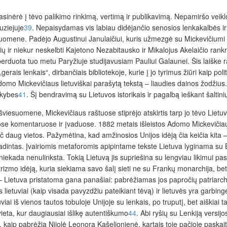
nėrė į tėvo palikimo rinkimą, vertimą ir publikavimą. Nepamiršo veiklo
uziejuje
39
. Nepaisydamas vis labiau didėjančio senosios lenkakalbės ir 
mene. Padėjo Augustinui Janulaičiui, kuris užmezgė su Mickevičiumi ryš
kurių ir niekur neskelbti Kajetono Nezabitausko ir Mikalojus Akelaičio ra
 perduota tuo metu Paryžiuje studijavusiam Pauliui Galaunei. Šis laiške
ais lenkais“, dirbančiais bibliotekoje, kurie į jo tyrimus žiūri kaip po
Adomo Mickevičiaus lietuviškai parašytą tekstą – liaudies dainos žodžius.
nkybes
41
. Šį bendravimą su Lietuvos istorikais ir pagalbą ieškant šaltini
suomene, Mickevičiaus raštuose stiprėjo atskirtis tarp jo tėvo Lietuvos
ose komentaruose ir įvaduose. 1882 metais išleistos Adomo Mickevičia
 daug vietos. Pažymėtina, kad amžinosios Unijos idėją čia keičia kita – 
dintas. Įvairiomis metaforomis apipintame tekste Lietuva lyginama su Br
a niekada nenulinksta. Tokią Lietuvą jis supriešina su lengviau likimui p
rizmo idėją, kuria siekiama savo šalį sieti ne su Frankų monarchija, bet
 Lietuva pristatoma gana panašiai: pabrėžiamas jos papročių patriarchal
etuviai (kaip visada pavyzdžiu pateikiant tėvą) ir lietuvės yra garbinges
etuviai iš vienos tautos tobuloje Unijoje su lenkais, po truputį, bet aiškia
ieta, kur daugiausiai išlikę autentiškumo
44
. Abi ryšių su Lenkiją versijo
s, kaip pabrėžia Nijolė Leonora Kašelionienė, kartais toje pačioje pask