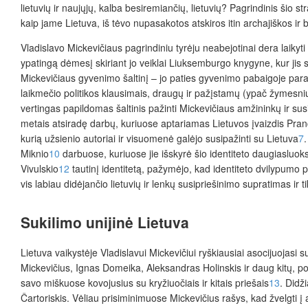
lietuvių ir naujųjų, kalba besiremiančių, lietuvių? Pagrindinis šio 
kaip jame Lietuva, iš tėvo nupasakotos atskiros itin archajiškos ir
Vladislavo Mickevičiaus pagrindiniu tyrėju neabejotinai dera laikyt
ypatingą dėmesį skiriant jo veiklai Liuksemburgo knygyne, kur jis sa
Mickevičiaus gyvenimo šaltinį – jo paties gyvenimo pabaigoje pa
laikmečio politikos klausimais, draugų ir pažįstamų (ypač žymesni
vertingas papildomas šaltinis pažinti Mickevičiaus amžininkų ir sus
metais atsiradę darbų, kuriuose aptariamas Lietuvos įvaizdis Prancūz
kurią užsienio autoriai ir visuomenė galėjo susipažinti su Lietuva
7
.
Miknio
10
darbuose, kuriuose jie išskyrė šio identiteto daugiasluok
Vivulskio
12
tautinį identitetą, pažymėjo, kad identiteto dvilypumo
vis labiau didėjančio lietuvių ir lenkų susipriešinimo supratimas ir 
Sukilimo unijinė Lietuva
Lietuva vaikystėje Vladislavui Mickevičiui ryškiausiai asocijuojasi
Mickevičius, Ignas Domeika, Aleksandras Holinskis ir daug kitų, po 
savo miškuose kovojusius su kryžiuočiais ir kitais priešais
13
. Didž
Čartoriskis. Vėliau prisiminimuose Mickevičius rašys, kad žvelgti į a