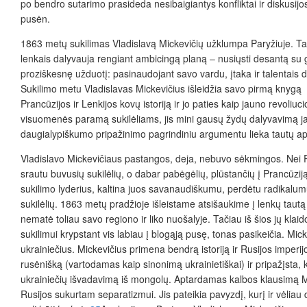
po bendro sutarimo prasideda nesibaigiantys konfliktai ir diskusijos
pusėn.
1863 metų sukilimas Vladislavą Mickevičių užklumpa Paryžiuje. Tai, k
lenkais dalyvauja rengiant ambicingą planą – nusiųsti desantą su gi
proziškesnę užduotį: pasinaudojant savo vardu, įtaka ir talentais d
Sukilimo metu Vladislavas Mickevičius išleidžia savo pirmą knygą –
Prancūzijos ir Lenkijos kovų istoriją ir jo paties kaip jauno revol
visuomenės paramą sukilėliams, jis mini gausų žydų dalyvavimą jame
daugialypiškumo pripažinimo pagrindiniu argumentu lieka tautų apsi
Vladislavo Mickevičiaus pastangos, deja, nebuvo sėkmingos. Nei Pran
srautu buvusių sukilėlių, o dabar pabėgėlių, plūstančių į Prancūzij
sukilimo lyderius, kaltina juos savanaudiškumu, perdėtu radikalum
sukilėlių.
1863 metų pradžioje išleistame atsišaukime į lenk
ų tautą
nematė toliau savo regiono ir liko nuošalyje. Tačiau iš šios jų klai
sukilimui krypstant vis labiau į blogąją pusę
,
tonas pasikeičia.
Micke
ukrainiečius. Mickevičius primen
a bendrą istoriją ir Rusijos imperij
rusėnišką (vartodamas kaip sinonimą ukrainietiškai) ir pripažįsta, k
ukrainiečių išvadavimą iš mongolų. Aptardamas kalbos klausimą Mick
Rusijos sukurtam separatizmui. Jis pateikia pavyzdį, kurį ir vėlia