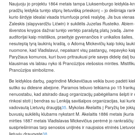
Naujuoju jo projektu 1864 metais tampa Liuksemburgo leidykla-knyg
pradžių leidykla turėjo stiprų lietuvišką prieskonį – jo dešiniąja r
kurio širdyje idealai visada triumfuoja prieš realybę. Jis bus viena
Zaleskis (slapyvardžiu Lićwin) ir sukilėlis Juzefas Rusteiko. Abiem 
išverstos knygos dažnai turėjo vertėjo parašytą platų įvadą. Jame pa
auditorijai kaip mistiškos, praeityje gyvenančios ir unikalios šali
nesuteptą tyrą laukinių kraštą, o Adomą Mickevičių kaip tokių lauk
nuomone, kad Vladislavui, nepaisant visų pastangų, nepavyko kaip n
Paryžiaus komunos, kuri buvo pritraukusi prie savęs didelę dalį bu
klausimas vis labiau nyko iš Prancūzijos viešosios minties. Mistifi
Prancūzijos simbolizme.
Be leidyklos darbų, pagrindinė Mickevičiaus veikla buvo padėti ki
sutiko su didesne abejone. Paramos tebuvo teikiama po 15 frankų p
nenuostabu, kad atsirado daug organizacijų pabėgėliams šelpti ir 
rinkosi stoti į bendras su Lenkiją savišalpos organizacijas, kai kur
vadovautą Lietuvių draugiją
35
. Mykolas Akelaitis į Paryžių be joki
buvusių sukilėlių klubams nykstant M. Akelaitis 1886 metais įkuria
mirties 1887 metais Vladislavas Mickevičius perėmė jo rankraščių kol
susipriešinimas tarp senosios unijinės ir naujosios etninės Lietuv
lietuvių draugyste
38
.