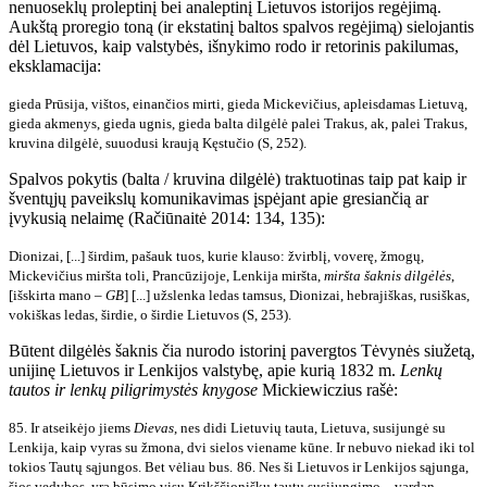
nenuoseklų proleptinį bei analeptinį Lietuvos istorijos regėjimą.
Aukštą proregio toną (ir ekstatinį baltos spalvos regėjimą) sielojantis
dėl Lietuvos, kaip valstybės, išnykimo rodo ir retorinis pakilumas,
eksklamacija:
gieda Prūsija, vištos, einančios mirti,
gieda Mickevičius, apleisdamas Lietuvą,
gieda akmenys, gieda ugnis,
gieda balta dilgėlė
palei Trakus, ak, palei Trakus,
kruvina dilgėlė,
suuodusi kraują Kęstučio (S, 252).
Spalvos pokytis (balta / kruvina dilgėlė) traktuotinas taip pat kaip ir
šventųjų paveikslų komunikavimas įspėjant apie gresiančią ar
įvykusią nelaimę (Račiūnaitė 2014: 134, 135):
Dionizai, [...]
širdim, pašauk tuos, kurie klauso:
žvirblį, voverę, žmogų,
Mickevičius
miršta toli, Prancūzijoje,
Lenkija miršta,
miršta šaknis dilgėlės
,
[išskirta mano –
GB
]
[...] užslenka
ledas tamsus, Dionizai,
hebrajiškas, rusiškas,
vokiškas ledas, širdie,
o širdie Lietuvos (S, 253).
Būtent dilgėlės šaknis čia nurodo istorinį pavergtos Tėvynės siužetą,
unijinę Lietuvos ir Lenkijos valstybę, apie kurią 1832 m.
Lenkų
tautos ir lenkų piligrimystės knygose
Mickiewiczius rašė:
85. Ir atseikėjo jiems
Dievas
, nes didi Lietuvių tauta, Lietuva, susijungė su
Lenkija, kaip vyras su žmona, dvi sielos viename kūne. Ir nebuvo niekad iki tol
tokios Tautų sąjungos. Bet vėliau bus.
86. Nes ši Lietuvos ir Lenkijos sąjunga,
šios vedybos, yra būsimo visų Krikščioniškų tautų susijungimo – vardan