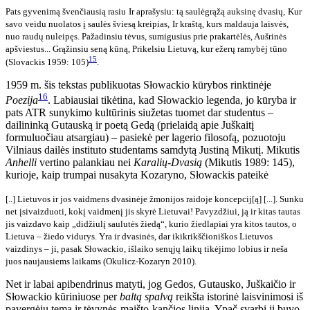
Pats gyvenimą švenčiausią rasiu
Ir aprašysiu: tą saulėgrąžą auksinę dvasių,
Kur
savo veidu nuolatos į saulės šviesą kreipias,
Ir kraštą, kurs maldauja laisvės,
nuo raudų nuleipęs.
Pažadinsiu tėvus, sumigusius prie prakartėlės, Aušrinės
apšviestus...
Grąžinsiu seną kūną,
Prikelsiu Lietuvą, kur ežerų ramybėj tūno
15
(Slovackis 1959: 105)
.
1959 m. šis tekstas publikuotas Słowackio kūrybos rinktinėje
16
Poezija
. Labiausiai tikėtina, kad Słowackio legenda, jo kūryba ir
pats ATR sunykimo kultūrinis siužetas tuomet dar studentus –
dailininką Gutauską ir poetą Gedą (prielaidą apie Juškaitį
formuluočiau atsargiau) – pasiekė per lagerio
filosofą, pozuotoju
Vilniaus dailės instituto studentams samdytą Justiną Mikutį. Mikutis
Anhelli
vertino palankiau nei
Karalių-Dvasią
(Mikutis 1989: 145),
kurioje, kaip trumpai nusakyta Kozaryno, Słowackis pateikė
[..] Lietuvos ir jos va
idmens dvasinėje žmonijos raidoje koncepcij[ą] [...]. Sunku
net įsivaizduoti, kokį vaidmenį jis skyrė Lietuvai! Pavyzdžiui, ją ir kitas tautas
jis vaizdavo kaip „didžiulį saulutės žiedą“, kurio žiedlapiai yra kitos tautos, o
Lietuva – žiedo vidurys. Yra ir dvasinės, dar ikikrikščioniškos Lietuvos
vaizdinys – ji, pasak Słowackio, išlaiko senųjų laikų tikėjimo lobius ir neša
juos naujausiems laikams (Okulicz-Kozaryn 2010).
Net ir labai apibendrinus matyti, jog Gedos, Gutausko, Juškaičio ir
Słowackio kūriniuose per
baltą spalvą
reikšta istorinė laisvinimosi iš
pavergėjų tema ir tėvynės-maišto-kančios linija. Ypač svarbi ji buvo