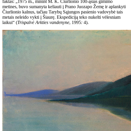
faktas: „1975 m., minint M. K. Čiurlionio 100-ąsias gimimo
metines, buvo sumanyta keliauti į Prano Juozapo Žemę ir aplankyti
Čiurlionio kalnus, tačiau Tarybų Sąjungos pasienio vadovybė tais
metais neleido vykti į Šiaurę. Ekspediciją teko nukelti vėlesniam
laikui“ (
Trispalvė Arkties vandenyne
, 1995
:
4).