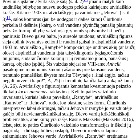
Povilui siųstame atvirlaiškyje salą (s. il. 2)
įmanu matyti kaip
undinišką būtybę su rausvu uodegos peleku kairiajame atvirlaiškio
krašte. Kitame 1903 m. atvirlaiškyje, pavadintame „Jehova“ ( s. il.
11
3)
, salos kontūrus (jau be uodegos ir dalies kūno) Čiurlionis
perkelia iš dešinės į kairę, o virš vandens plytinčią panašių plastinių
peizažo formų būtybę vaizduoja grynomis spalvomis: iki pečių
panirusio Dievo galva balta, jo aureolė raudona; atvirlaiškių figūras
sieja aplink tvyrantys geltoni ir raudoni gaisai ir atspindžiai vandeny.
1903 m. atvirlaiškio „Ramybė“ kompozicijoje undinės akių (ar laužų
olose) atspindžiai vandeniu tįsta taisyklingomis lygiagrečiomis
linijomis, sudarančiomis kolonų ir jų rėminamo juodo, panašaus į
karstą, objekto įspūdį. Šis vaizdas siejasi su VIII-ame
Anhelli
pasakojime minimomis žmonių ašaromis prie tamsaus vandens,
tremtinio pranašiškai išvystu maištu Tėvynėje („šitai atgijo, tačiau
negali nuversti kapo!“, A, 25) ir tremtinių kančia kaip auką už tautą
(A, 26). Atvirlaiškyje figūruojantis kenotafas kvestionuoja peizažo
tik kaip
locus amoenus
traktavimą. Keli to paties vaizdinio
invariantai, kuriais laikau paveikslą „Ramybė“, atvirlaiškius
„Ramybė“ ir „Jehova“, rodo, jog plastinę salos formą Čiurlionis
interpretavo labai skirtingai, tačiau Jehova ir ramybė jo vaizduotėje
galėjo būti nevienareikšmiškai susiję. Dievo vardų krikščioniškoji
problematika, apie kurią yra rašęs Rasius Makselis (Makselis 2016),
leistų sieti to paties Čiurlionio vaizdinio transformacijas ir iškelti jų
pagrindą – didžiąją būties paslaptį, Dievo ir meilės sutapimą
enigminiame Jehovos varde. Atvirlaiškyje „Ramybė“ gretinamas