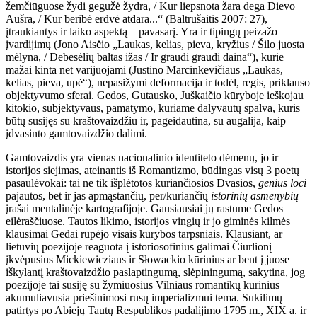
žemčiūguose žydi gegužė žydra, / Kur liepsnota žara dega Dievo
Aušra, / Kur beribė erdvė atdara...“ (Baltrušaitis 2007: 27),
įtraukiantys ir laiko aspektą – pavasarį. Yra ir tipingų peizažo
įvardijimų (Jono Aisčio „Laukas, kelias, pieva, kryžius / Šilo juosta
mėlyna, / Debesėlių baltas ižas / Ir graudi graudi daina“), kurie
mažai kinta net varijuojami (Justino Marcinkevičiaus „Laukas,
kelias, pieva, upė“), nepasižymi deformacija ir todėl, regis, priklauso
objektyvumo sferai. Gedos, Gutausko, Juškaičio kūryboje ieškojau
kitokio, subjektyvaus, pamatymo, kuriame dalyvautų spalva, kuris
būtų susijęs su kraštovaizdžiu ir, pageidautina, su augalija, kaip
įdvasinto gamtovaizdžio dalimi.
Gamtovaizdis yra vienas nacionalinio identiteto dėmenų, jo ir
istorijos siejimas, ateinantis iš Romantizmo, būdingas visų 3 poetų
pasaulėvokai: tai ne tik išplėtotos kuriančiosios Dvasios,
genius loci
pajautos, bet ir jas apmąstančių, per/kuriančių
istorinių asmenybių
įrašai mentalinėje kartografijoje. Gausiausiai jų rastume Gedos
eilėraščiuose. Tautos likimo, istorijos vingių ir jo giminės kilmės
klausimai Gedai rūpėjo visais kūrybos tarpsniais. Klausiant, ar
lietuvių poezijoje reaguota į istoriosofinius galimai Čiurlionį
įkvėpusius Mickiewicziaus ir Słowackio kūrinius ar bent į juose
iškylantį kraštovaizdžio paslaptingumą, slėpiningumą, sakytina, jog
poezijoje tai susiję su žymiuosius Vilniaus romantikų kūrinius
akumuliavusia priešinimosi rusų imperializmui tema. Sukilimų
patirtys po Abiejų Tautų Respublikos padalijimo 1795 m., XIX a. ir