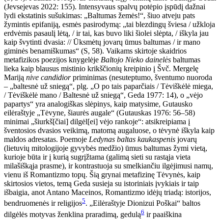
(Jevsejevas 2022: 155). Intensyvaus spalvų potėpio įspūdį dažnai
lydi ekstatinis sušukimas: „Baltumas žemės!“, šiuo atveju pats
žymintis epifaniją, esmės pasirodymą: „tai blezdingų šviesa / užkloja
erdvėmis pasaulį lėtą, / ir tai, kas buvo liki šiolei slėpta, / iškyla jau
kaip švytinti dvasia: // Ū
ksmėtų jovarų ūmus baltumas / ir mano
giminės benamiškumas“ (S, 58). Vaikams skirtoje skaidrios
metafizikos poezijos knygelėje
Baltojo Nieko dainelės
baltumas
lieka kaip blausus mistinio krikščionių kreipinio į Švč. Mergelę
Mariją
nive candidior
priminimas (nesuteptumo, šventumo nuoroda
– „baltesnė už sniegą“, plg. „O po tais paparčiais / Tėviškėlė miega,
/ Tėviškėlė mano / Baltesnė už sniegą“, Geda 1977: 14), o „vėjo
papartys“ yra analogiškas slėpinys, kaip matysime, Gutausko
eilėraštyje „Tėvyne, šiaurės augale“ (Gutauskas 1976: 56–58)
minimai „šiurkš[čiai] dilgėl[ei] vėjo rankoje“: atsikreipiama į
šventosios dvasios veikimą, matomą augaluose, o tėvynė iškyla kaip
maldos adresatas. Poemoje
Ledynas baltas kaukaspenis
jovarų
(lietuvių mitologijoje gyvybės medžio) ūmus baltumas žymi vietą,
kurioje būta ir į kurią sugrįžtama (galimą sieti su rastąja vieta
milašiškąja prasme), ir kontrastuoja su smelkiančiu ilgėjimusi namų,
vienu iš Romantizmo topų. Šią grynai metafizinę Tėvynės, kaip
skirtosios vietos, temą Geda susieja su istoriniais įvykiais ir taip
išbaigia, anot Antano Maceinos, Romantizmo idėjų triadą: istorijos,
5
bendruomenės ir religijos
. „Eilėraštyje Dionizui Poškai“ baltos
6
dilgėlės motyvas ženklina praradimą, gedulą
ir paaiškina