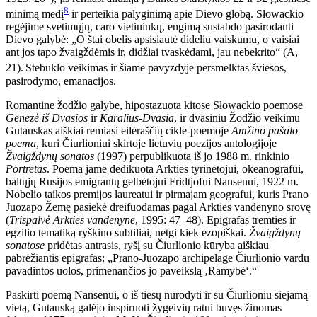
8
minimą medį
ir perteikia palyginimą apie Dievo globą. Słowackio
regėjime svetimųjų, caro vietininkų, engimą sustabdo pasirodanti
Dievo galybė: „O štai obelis apsisiautė dideliu vaiskumu, o vaisiai
ant jos tapo žvaigždėmis ir, didžiai tvaskėdami, jau nebekrito“ (A,
21).
Stebuklo veikimas ir šiame pavyzdyje persmelktas šviesos,
pasirodymo, emanacijos.
Romantine žodžio galybe, hipostazuota kitose Słowackio poemose
Genezė iš Dvasios
ir
Karalius-Dvasia
, ir dvasiniu Žodžio veikimu
Gutauskas aiškiai remiasi eilėraščių cikle-poemoje
Amžino pašalo
poema
, kuri Čiurlioniui skirtoje lietuvių poezijos antologijoje
Žvaigždynų sonatos
(1997) perpublikuota iš jo 1988 m. rinkinio
Portretas
. Poema jame dedikuota Arkties tyrinėtojui, okeanografui,
baltųjų Rusijos emigrantų gelbėtojui Fridtjofui Nansenui, 1922 m.
Nobelio taikos premijos laureatui ir pirmajam geografui, kuris Prano
Juozapo Žemę pasiekė dreifuodamas pagal Arkties vandenyno srovę
(
Trispalvė Arkties vandenyne
, 1995:
47–48). Epigrafas tremties ir
egzilio tematiką ryškino subtiliai, netgi kiek ezopiškai.
Žvaigždynų
sonatose
pridėtas antrasis, ryšį su Čiurlionio kūryba aiškiau
pabrėžiantis epigrafas: „Prano-Juozapo archipelage Čiurlionio vardu
pavadintos uolos, primenančios jo paveikslą ‚Ramybė‘.“
Paskirti poemą Nansenui, o iš tiesų nurodyti ir su Čiurlioniu siejamą
vietą, Gutauską galėjo inspiruoti žygeivių ratui buvęs žinomas