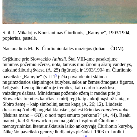
S. il. 1. Mikalojus Konstantinas Čiurlionis, „Ramybė“, 1903/1904,
popierius, pastelė.
Nacionalinis M.. K. Čiurlionio dailės muziejus (toliau – ČDM).
Grįžkime prie Słowackio
Anhelli
. Štai VIII-ame pasakojime
minimas požemio ežeras, uola, tamsūs nuo žmonių ašarų vandenys,
auksinė žiburių šviesa (A, 25) figūruoja ir 1903/1904 m. Čiurlionio
9
paveiksle „Ramybė“ (s. il.1
): čia pavandeniui sklinda
nugrimzdusios slėpiningos būtybės, salos ar žemės-žmogaus figūros,
žvilgsnis. Lenkų literatūroje tremties, kaip darbo kasyklose,
vaizdinys dažnas. Minėdamas požemio ežerą ir raudas prie jo
Słowackis tremties kančias ir mirtį regi kaip aukojimąsi už tautą, o
Sibiro žemę – kaip simbolinį tautos kapą (A, 26; 12). Liūdesio
draskomą Anhellį angelai klausia: „gal esi išrinktas
ramybės auka
[išskirta mano –
GB
], o nori tapti smurto perkūnu?“ (A, 44). Realu
manyti, kad ši Słowackio poema galėjo inspiruoti Čiurlionį:
menotyrininkai literatūriškiausia laiko ankstyvąją Čiurlionio kūrybą,
išlikę šio paveikslo genezę liudijantys piešiniai. 1903 m. broliui
10