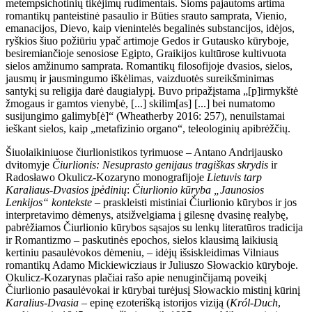
metempsichotinių tikėjimų rudimentais. Šioms pajautoms artima
romantikų panteistinė pasaulio ir Būties srauto samprata, Vienio,
emanacijos, Dievo, kaip vienintelės begalinės substancijos, idėjos,
ryškios šiuo požiūriu ypač artimoje Gedos ir Gutausko kūryboje,
besiremiančioje senosiose Egipto, Graikijos kultūrose kultivuota
sielos amžinumo samprata. Romantikų filosofijoje dvasios, sielos,
jausmų ir jausmingumo iškėlimas, vaizduotės sureikšminimas
santykį su religija darė daugialypį. Buvo pripažįstama „[p]irmykštė
žmogaus ir gamtos vienybė, [...] skilim[as] [...] bei numatomo
susij
ungimo galimyb[ė]“ (Wheatherby 2016: 257), nenuilstamai
ieškant sielos, kaip „metafizinio organo“, teleologinių apibrėžčių.
Šiuolaikiniuose čiurlionistikos tyrimuose – Antano Andrijausko
dvitomyje
Čiurlionis: Nesuprasto genijaus tragiškas skrydis
ir
Radosławo Okulicz-Kozaryno monografijoje
Lietuvis tarp
Karaliaus-Dvasios įpėdinių
:
Čiurlionio kūryba „Jaunosios
Lenkijos“ kontekste
– praskleisti mistiniai Čiurlionio kūrybos ir jos
interpretavimo dėmenys, atsižvelgiama
į
gilesnę dvasinę realybę,
pabrėžiamos Čiurlionio kūrybos sąsajos su lenkų literatūros tradicija
ir Romantizmo – paskutinės epochos, sielos klausimą laikiusią
kertiniu pasaulėvokos dėmeniu, – idėjų išsiskleidimas Vilniaus
romantikų Adamo Mickiewicziaus ir Juliuszo Słowackio kūryboje.
Okulicz-Kozarynas plačiai rašo apie nenuginčijamą poveikį
Čiurlionio pasaulėvokai ir kūrybai turėjusį Słowackio mistinį kūrinį
Karalius-Dvasia
– epinę ezoterišką istorijos viziją (
Król-Duch
,