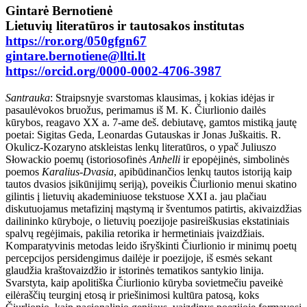
Gintarė Bernotienė
Lietuvių literatūros ir tautosakos institutas
https://ror.org/050gfgn67
gintare.bernotiene@llti.lt
https://orcid.org/0000-0002-4706-3987
Santrauka
: Straipsnyje svarstomas klausimas, į kokias idėjas ir
pasaulėvokos bruožus, perimamus iš M. K. Čiurlionio dailės
kūrybos, reagavo XX a. 7-ame deš. debiutavę, gamtos mistiką jautę
poetai: Sigitas Geda, Leonardas Gutauskas ir Jonas Juškaitis. R.
Okulicz-Kozaryno atskleistas lenkų literatūros, o ypač Juliuszo
Słowackio poemų (istoriosofinės
Anhelli
ir epopėjinės, simbolinės
poemos
Karalius-Dvasia
, apibūdinančios lenkų tautos istoriją kaip
tautos dvasios įsikūnijimų seriją), poveikis Čiurlionio menui skatino
gilintis į lietuvių akademiniuose tekstuose XXI a. jau plačiau
diskutuojamus metafizinį mąstymą ir šventumos patirtis, akivaizdžias
dailininko kūryboje, o lietuvių poezijoje pasireiškusias ekstatiniais
spalvų regėjimais, pakilia retorika ir hermetiniais įvaizdžiais.
Komparatyvinis metodas leido išryškinti Čiurlionio ir minimų poetų
percepcijos persidengimus dailėje ir poezijoje, iš esmės sekant
glaudžia kraštovaizdžio ir istorinės tematikos santykio linija.
Svarstyta, kaip apolitiška Čiurlionio kūryba sovietmečiu paveikė
eilėraščių teurginį etosą ir priešinimosi kultūra patosą, koks