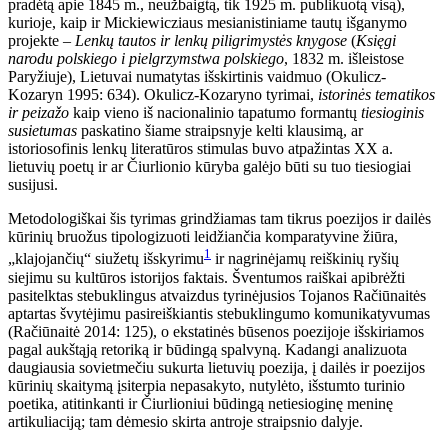
pradėtą apie 1845 m., neužbaigtą, tik 1925 m. publikuotą visą),
kurioje, kaip ir Mickiewicziaus mesianistiniame tautų išganymo
projekte
–
Lenkų tautos ir lenkų piligrimystės knygose
(
Księgi
narodu polskiego i pielgrzymstwa polskiego
, 1832 m. išleistose
Paryžiuje), Lietuvai numatytas išskirtinis vaidmuo (Okulicz-
Kozaryn 1995: 634). Okulicz-Kozaryno tyrimai,
istorinės tematikos
ir peizažo
kaip vieno iš nacionalinio tapatumo formantų
tiesioginis
susietumas
paskatino šiame straipsnyje kelti klausimą, ar
istoriosofinis lenkų literatūros stimulas buvo atpažintas XX a.
lietuvių poetų ir ar Čiurlionio kūryba galėjo būti su tuo tiesiogiai
susijusi.
Metodologiškai šis tyrimas grindžiamas tam tikrus poezijos ir dailės
kūrinių bruožus tipologizuoti leidžiančia komparatyvine žiūra,
1
„klajojančių“ siužetų išskyrimu
ir nagrinėjamų reiškinių ryšių
siejimu su kultūros istorijos faktais. Šventumos raiškai apibrėžti
pasitelktas stebuklingus atvaizdus tyrinėjusios Tojanos Račiūnaitės
aptartas švytėjimu pasireiškiantis stebuklingumo komunikatyvumas
(Račiūnaitė 2014: 125), o ekstatinės būsenos poezijoje išskiriamos
pagal aukštąją retoriką ir būdingą spalvyną. Kadangi analizuota
daugiausia sovietmečiu sukurta lietuvių poezija, į dailės ir poezijos
kūrinių skaitymą įsiterpia nepasakyto, nutylėto, išstumto turinio
poetika, atitinkanti ir Čiurlioniui būdingą netiesioginę meninę
artikuliaciją; tam dėmesio skirta antroje straipsnio dalyje.