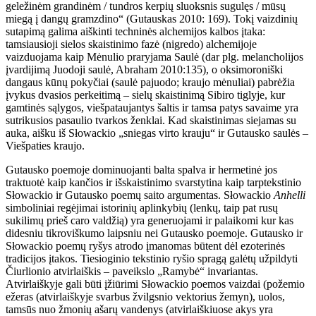
geležinėm grandinėm / tundros kerpių sluoksnis sugulęs / mūsų
miegą į dangų gramzdino“ (Gutauskas 2010: 169). Tokį vaizdinių
sutapimą galima aiškinti techninės alchemijos kalbos įtaka:
tamsiausioji sielos skaistinimo fazė (nigredo) alchemijoje
vaizduojama kaip Mėnulio praryjama Saulė (dar plg. melancholijos
įvardijimą Juodoji saulė, Abraham 2010:135), o oksimoroniški
dangaus kūnų pokyčiai (saulė pajuodo; kraujo mėnuliai) pabrėžia
įvykus dvasios perkeitimą – sielų skaistinimą Sibiro tiglyje, kur
gamtinės sąlygos, viešpataujantys šaltis ir tamsa patys savaime yra
sutrikusios pasaulio tvarkos ženklai. Kad skaistinimas siejamas su
auka, aišku iš Słowackio „sniegas virto krauju“ ir Gutausko saulės –
Viešpaties kraujo.
Gutausko poemoje dominuojanti balta spalva ir hermetinė jos
traktuotė kaip kančios ir išskaistinimo svarstytina kaip tarptekstinio
Słowackio ir Gutausko poemų saito argumentas. Słowackio
Anhelli
simboliniai regėjimai istorinių aplinkybių (lenkų, taip pat rusų
sukilimų prieš caro valdžią) yra generuojami ir palaikomi kur kas
didesniu tikroviškumo laipsniu nei Gutausko poemoje. Gutausko ir
Słowackio poemų ryšys atrodo
įmanomas būtent dėl ezoterinės
tradicijos įtakos. Tiesioginio tekstinio ryšio spragą galėtų užpildyti
Čiurlionio atvirlaiškis – paveikslo „Ramybė“ invariantas.
Atvirlaiškyje gali būti įžiūrimi Słowackio poemos vaizdai (požemio
ežeras (atvirlaiškyje svarbus žvilgsnio vektorius žemyn), uolos,
tamsūs nuo žmonių ašarų vandenys (atvirlaiškiuose akys yra