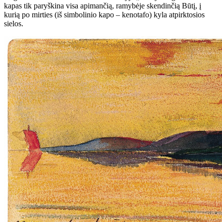
kapas tik paryškina visa apimančią, ramybėje
skendinčią Būtį, į
kurią po mirties (iš simbolinio kapo – kenotafo) kyla atpirktosios
sielos.