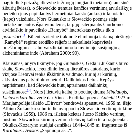
pagrindinė peizažą, dievybę ir žmogų jungianti metafora), auksinė
žiburių šviesa), o Słowackio tremties kančios vertinimą atvirlaiškyje
perteikia juos papildantys hermetiniai karsto (aukos) ir kenotafo
(kapo) vaizdiniai. Nors Gutausko ir Słowackio poemas sieja
metafizinė tautos išganymo tema, tarp jų įsiterpiantis Čiurlionio
atvirlaiškio ir paveikslo „Ramybė“ intertekstas ryškus tik
a
13
posteriori
. Būtent ezoterinė traktuotė eliminuoja tariamą piešinyje
„Ramybė“ regimo erotiško reljefo ir sakralinės kapavietės
prieštaringumą – abu vaizdiniai nurodo mylimųjų susijungimą
alcheminiame inde (Abraham 2000: 90).
Klausimas, ar yra tikimybė, jog Gutauskas, Geda ir Juškaitis buvo
skaitę Słowackio, legendinio lenkų literatūros autoriaus, kurio
vizijose Lietuvai tenka išskirtinis vaidmuo, kūrinį ar kūrinių,
akivaizdaus patvirtinimo neturi. Dailininkas Petras Repšys
neprisimena, kad Słowackis būtų aptarinėtas dailininkų
14
susiėjimuose
. Nors į lietuvių kalbą jo poetinę dramą
Mindaugis,
Lietuvos karalius
vertė dar Vincas Kudirka, poemą
Anhelli
1923 m.
Marijampolėje išleido „Dirvos“ bendrovės spaustuvė, 1959 m. išėjo
Albino Žukausko suburtų lietuvių poetų Słowackio vertimų rinktinė
(Slovackis 1959), 1986 m. išleista keletas Juozo Kėkšto vertimų,
mistinių Słowackio kūrinių vertimų lietuvių kalba tėra fragmentai.
Okulicz-Kozaryno studijai esmiškas 1844–1845 m. fragmentas iš
Karaliaus-Dvasios
„Sapnuoju aš...“: