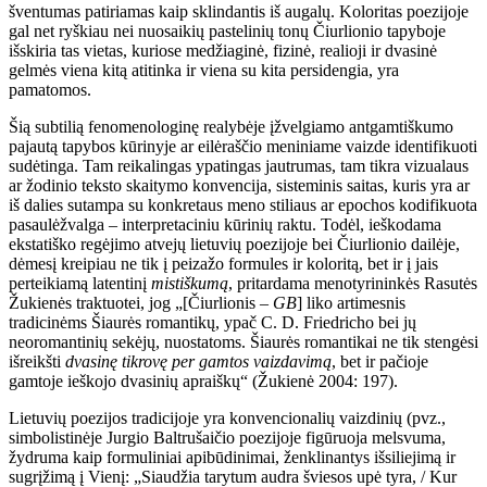
šventumas patiriamas kaip sklindantis iš augalų. Koloritas poezijoje
gal net ryškiau nei nuosaikių pastelinių tonų Čiurlionio tapyboje
išskiria tas vietas, kuriose medžiaginė, fizinė, realioji ir dvasinė
gelmės viena kitą atitinka ir viena su kita persidengia, yra
pamatomos.
Šią subtilią fenomenologinę realybėje įžvelgiamo antgamtiškumo
pajautą tapybos kūrinyje ar eilėraščio meniniame vaizde identifikuoti
sudėtinga. Tam reikalingas ypatingas jautrumas, tam tikra vizualaus
ar žodinio teksto skaitymo konvencija, sisteminis saitas, kuris yra ar
iš dalies sutampa su konkretaus meno stiliaus ar epochos kodifikuota
pasaulėžvalga – interpretaciniu kūrinių raktu. Todėl, ieškodama
ekstatiško regėjimo atvejų lietuvių poezijoje bei Čiurlionio dailėje,
dėmesį kreipiau ne tik į peizažo formules ir koloritą, bet ir į jais
perteikiamą latentinį
mistiškumą
, pritardama menotyrininkės Rasutės
Žukienės traktuotei, jog „[Čiurlionis –
GB
] liko artimesnis
tradicinėms Šiaurės romantikų, ypač C. D. Friedricho bei jų
neoromantinių sekėjų, nuostatoms. Šiaurės romantikai ne tik stengėsi
išreikšti
dvasinę tikrovę per gamtos vaizdavimą
, bet ir pačioje
gamtoje ieškojo dvasinių apraiškų“ (Žukienė 2004: 197).
Lietuvių poezijos tradicijoje yra konvencionalių vaizdinių (pvz.,
simbolistinėje Jurgio Baltrušaičio poezijoje figūruoja melsvuma,
žydruma kaip formuliniai apibūdinimai, ženklinantys išsiliejimą ir
sugrįžimą į Vienį: „Siaudžia tarytum audra šviesos upė tyra, / Kur