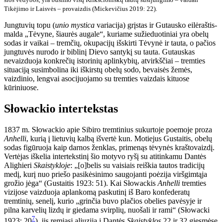
Tikėjimo ir Laisvės – provaizdis (Mickevičius 2019: 22).
Jungtuvių topu (
unio mystica
variacija) grįstas ir Gutausko eilėraštis-
malda „Tėvyne, šiaurės augale“, kuriame sužieduotiniai yra obelų
sodas ir vaikai – tremčių, okupacijų išskirti Tėvynė ir tauta, o pačios
jungtuvės nurodo ir biblinį Dievo santykį su tauta. Gutauskas
nevaizduoja konkrečių istorinių aplinkybių, atvirkščiai – tremties
situaciją susimbolina iki iškirstų obelų sodo, bevaisės žemės,
vaizdinio, lengvai asocijuojamo su tremties vaizdais kituose
kūriniuose.
Słowackio intertekstas
1837 m. Słowackio apie Sibiro tremtinius sukurtoje poemoje proza
Anhelli
, kurią į lietuvių kalbą išvertė kun. Motiejus Gustaitis, obelų
sodas figūruoja kaip darnos ženklas, primenąs tėvynės kraštovaizdį.
Vertėjas iškelia intertekstinį šio motyvo ryšį su atitinkamu Dantės
Alighieri
Skaistykloje
: „[o]belis su vaisiais reiškia tautos tradicijų
medį, kurį nuo priešo pasikėsinimo saugojanti poėzija viršgimtąja
grožio jėga“ (Gustaitis 1923: 51). Kai Słowackis
Anhelli
tremties
vizijose vaizduoja aplankomą paskutinį iš Baro konfederatų
tremtinių, senelį, kurio „grinčia buvo plačios obelies pavėsyje ir
pilna karvelių lizdų ir giedama svirplių, nuošali ir rami“ (Słowacki
7
1923: 20
), jis remiasi aliuzija į Dantės
Skaistyklos
22 ir 32 giesmėse