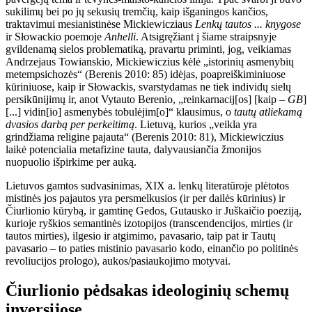
sukilimų bei po jų sekusių tremčių, kaip išganingos kančios,
traktavimui mesianistinėse Mickiewicziaus
Lenkų tautos ... knygose
ir Słowackio poemoje
Anhelli
. Atsigręžiant į šiame straipsnyje
gvildenamą sielos problematiką, pravartu priminti, jog, veikiamas
Andrzejaus Towianskio, Mickiewiczius kėlė „istorinių asmenybių
metempsichozės“ (Berenis 2010: 85) idėjas, poapreiškiminiuose
kūriniuose, kaip ir Słowackis, svarstydamas ne tiek individų sielų
persikūnijimų ir, anot Vytauto Berenio, „reinkarnacij[os] [kaip –
GB
]
[...] vidin[io] asmenybės tobulėjim[o]“ klausimus, o
tautų atliekamą
dvasios darbą per perkeitimą
. Lietuvą, kurios „veikla yra
grindžiama religine pajauta“ (Berenis 2010: 81), Mickiewiczius
laikė potencialia metafizine tauta, dalyvausiančia žmonijos
nuopuolio išpirkime per auką.
Lietuvos gamtos sudvasinimas, XIX a. lenkų literatūroje plėtotos
mistinės jos pajautos yra persmelkusios (ir per dailės kūrinius) ir
Čiurlionio kūrybą, ir gamtinę Gedos, Gutausko ir Juškaičio poeziją,
kurioje ryškios semantinės izotopijos (transcendencijos, mirties (ir
tautos mirties), ilgesio ir atgimimo, pavasario, taip pat ir Tautų
pavasario – to paties mistinio pavasario kodo, einančio po politinės
revoliucijos prologo), aukos/pasiaukojimo motyvai.
Čiurlionio pėdsakas ideologinių schemų
inversijose