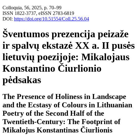
Colloquia, 56, 2025, p. 70–99
ISSN 1822-3737, eISSN 2783-6819
DOI:
https://doi.org/10.51554/Coll.25.56.04
Šventumos prezencija peizaže
ir spalvų ekstazė XX a. II pusės
lietuvių poezijoje: Mikalojaus
Konstantino Čiurlionio
pėdsakas
The Presence of Holiness in Landscape
and the Ecstasy of Colours in Lithuanian
Poetry of the Second Half of the
Twentieth-Century: The Footprint of
Mikalojus Konstantinas Čiurlionis