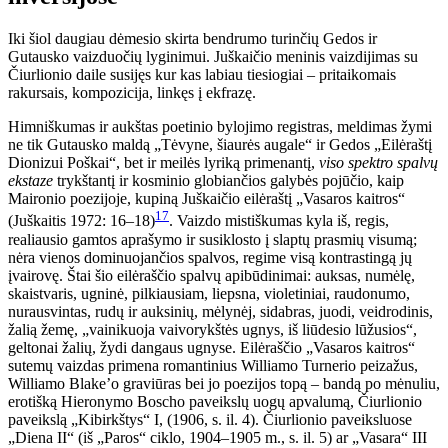
Iki šiol daugiau dėmesio skirta bendrumo turinčių Gedos ir
Gutausko vaizduočių lyginimui. Juškaičio meninis vaizdijimas su
Čiurlionio daile susijęs kur kas labiau tiesiogiai – pritaikomais
rakursais, kompozicija, linkęs į ekfrazę.
Himniškumas ir aukštas poetinio bylojimo registras, meldimas žymi
ne tik Gutausko maldą „Tėvyne, šiaurės augale“ ir Gedos „Eilėraštį
Dionizui Poškai“, bet ir meilės lyriką primenantį,
viso spektro spalvų
ekstaze
trykštantį ir kosminio globiančios galybės pojūčio, kaip
Maironio poezijoje, kupiną Juškaičio eilėraštį „Vasaros kaitros“
17
(Juškaitis 1972: 16–18)
. Vaizdo mistiškumas kyla iš, regis,
realiausio gamtos aprašymo ir susiklosto į slaptų prasmių visumą;
nėra vienos dominuojančios spalvos, regime visą kontrastingą jų
įvairovę. Štai šio eilėraščio spalvų apibūdinimai: auksas, numėlę,
skaistvaris, ugninė, pilkiausiam, liepsna, violetiniai, raudonumo,
nurausvintas, rudų ir auksinių, mėlynėj, sidabras, juodi, veidrodinis,
žalią žemę, „vainikuoja vaivorykštės ugnys, iš liūdesio lūžusios“,
geltonai žalių, žydi dangaus ugnyse. Eilėraščio „Vasaros kaitros“
sutemų vaizdas primena romantinius Williamo Turnerio peizažus,
Williamo Blake’o graviūras bei jo poezijos topą – bandą po mėnuliu,
erotišką Hieronymo Boscho paveikslų uogų apvalumą, Čiurlionio
paveikslą „Kibirkštys“ I, (1906, s. il. 4). Čiurlionio paveiksluose
„Diena II“ (iš „Paros“ ciklo, 1904–1905 m., s. il. 5) ar „Vasara“ III