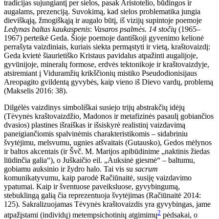
tradicijas sujungiantį per sielos, pasak Aristotelio, būdingos ir
augalams, prezenciją. Suvokimą, kad sielos problematika jungia
dieviškąją, žmogiškąją ir augalo būtį, iš vizijų supintoje poemoje
Ledynas baltas kaukaspenis
:
Vasaros psalmės. 14 stočių
(1965–
1967) perteikė Geda. Šioje poemoje dantiškoji gyvenimo kelionė
perrašyta vaizdiniais, kuriais siekta permąstyti ir vietą, kraštovaizdį:
Geda kvietė šiaurietiško Kristaus pavidalus atpažinti augalijoje,
gyvūnijoje, mineralų formose, erdvės tektonikoje ir kraštovaizdyje,
atsiremiant į Viduramžių krikščionių mistiko Pseudodionisijaus
Areopagito gvildentą gyvybės, kaip vieno iš Dievo vardų, problemą
(Makselis 2016: 38).
Dilgėlės vaizdinys simboliškai susiejo trijų abstrakčių idėjų
(Tėvynės kraštovaizdžio, Madonos ir metafizinės pasaulį gobiančios
dvasios) plastines išraiškas ir išsiskyrė realistinį vaizdavimą
paneigiančiomis spalvinėmis charakteristikomis – sidabriniu
švytėjimu, melsvumu, ugnies atšvaitais (Gutausko), Gedos mėlynos
ir baltos akcentais (ir Švč. M. Marijos apibūdinime „naktinis žiedas
liūdinčia galia“), o Juškaičio eil. „Auksinė giesmė“ – baltumu,
gobiamu auksinio ir žydro halo. Tai vis su
sacrum
komunikatyvumu, kaip parodė Račiūnaitė, susiję vaizdavimo
ypatumai. Kaip ir šventuose paveiksluose, gyvybingumą,
stebuklingą galią čia reprezentuoja švytėjimas (Račiūnaitė 2014:
125). Sakralizuojamas Tėvynės kraštovaizdis yra gyvybingas, jame
2
atpažįstami (individų) metempsichotinių atgimimų
pėdsakai, o