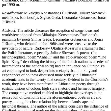
Čiurlionio, kaip nacionalinio genijaus, vaizdinys poezijoje formavosi
po 1990 m.
Raktažodžiai
: Mikalojus Konstantinas Čiurlionis, Juliusz Słowacki,
metafizika, istoriosofija, Sigitas Geda, Leonardas Gutauskas, Jonas
Juškaitis.
Abstract
: The article discusses the reception of some ideas and
worldview adopted from Mikalojus Konstantinas Čiurlionis’s
paintings by poets Sigitas Geda, Leonardas Gutauskas and Jonas
Juškaitis, who debuted in the 1960s and were sensitive to the
mysticism of nature. Radosław Okulicz-Kozaryn’s arguments that
the Polish literature, especially Juliusz Słowacki’s poems (the
historiosophical poem “Anhelli” and the epic-symbolic poem “The
Spirit King,” describing the history of the Polish nation as a series of
incarnations of the national spirit) had an influence on Čiurlionis’s
art encouraged to look deeper into metaphysical thinking and
experiences of holiness discussed more widely in Lithuanian
academic texts in the twenty-first century. Evident in the Čiurlionis’s
work, they have been manifested in Lithuanian poetry through
ecstatic visions of colour, high style rhetoric and hermetic imagery.
The comparative method enabled to highlight the overlaps in the
perception of Čiurlionis and the aforementioned poets in art and
poetry, noting the close relationship between landscape and
historical themes. The author of the article considers the influence of
Čiurlionis’s apolitical work on the theurgic ethos of poetry and the