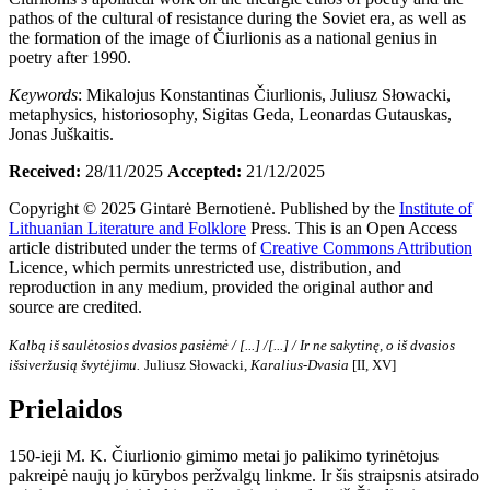
pathos of the cultural of resistance during the Soviet era, as well as
the formation of the image of Čiurlionis as a national genius in
poetry after 1990.
Keywords
: Mikalojus Konstantinas Čiurlionis, Juliusz Słowacki,
metaphysics, historiosophy, Sigitas Geda, Leonardas Gutauskas,
Jonas Juškaitis.
Received:
28/11/2025
Accepted:
21/12/2025
Copyright © 2025 Gintarė Bernotienė. Published by the
Institute of
Lithuanian Literature and Folklore
Press. This is an Open Access
article distributed under the terms of
Creative Commons Attribution
Licence, which permits unrestricted use, distribution, and
reproduction in any medium, provided the original author and
source are credited.
Kalbą iš saulėtosios dvasios pasiėmė / [...] /[...] / Ir ne sakytinę, o iš dvasios
išsiveržusią švytėjimu.
Juliusz Słowacki,
Karalius-Dvasia
[II, XV]
Prielaidos
150-ieji M. K. Čiurlionio gimimo metai jo palikimo tyrinėtojus
pakreipė naujų jo kūrybos peržvalgų linkme. Ir šis straipsnis atsirado