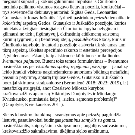
mėginant suprasti, į kokius giluminius impulsus iš Čiurlionio
meninio palikimo visumos reagavo lietuvių poezija, konkrečiai –
trys sovietmečiu debiutavę autoriai: Sigitas Geda, Leonardas
Gutauskas ir Jonas Juškaitis. Tyrinėti pasirinkau
peizažo
tematiką ir
koloristinį
aspektą Gedos, Gutausko ir Juškaičio poezijoje, kurios
minėtais atžvilgiais tiesiogi
ai su Čiurlionio tapyba nelyginau ir
gilinausi ne tiek į figūratyvųjį, ekfrastinių atitikmenų saistomą
kūrinių lygmenį, o į bendresnį idėjų,
pasaulėvokos
klodą, kuris ir
Čiurlionio tapyboje, ir autorių poezijoje atsiveria tik siejamas tam
tikrų aspektų, iškeltas specifinio rakurso ir estetinės percepcijos
išgvildenamas ieškant, kaip atskiruose kūriniuose artikuliuotos
šventumos pajautos
. Būtent toks temos formulavimas – šventumos
pasireiškimas per
ekstatinius spalvų regėjimus poezijoje
– į analizę
leido įtraukti visiems nagrinėjamiems autoriams būdingą metafizinį
pasaulio patyrimą, aptartą trijuose Gedos, Gutausko ir Juškaičio
poezijai skirtuose straipsniuose (Bernotienė 2018; 2023; 2019), ir į
metafiziką atsigręžti, anot Czesławo Miłoszo kūrybos
kraštovaizdžius aptarusių Viktorijos Daujotytės ir Mindaugo
Kvietkausko, pirmiausia kaip į „sielos, sąmonės problem[ą]“
(Daujotytė, Kvietkauskas 2011).
Sielos klausimo įtraukimą į svarstymus apie peizažą pagrindžia
lietuvių pasaulėvokai būdingas
jausminis santykis su gamta
,
pasireiškiantis, kaip ryškinta straipsniuose, augalijos sudvasinimu,
kraštovaizdžio sakralizavimu, tikėjimu sielos amžinumu,