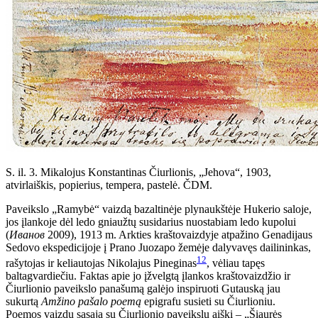
S. il. 3. Mikalojus Konstantinas Čiurlionis, „Jehova“, 1903,
atvirlaiškis, popierius, tempera, pastelė. ČDM.
Paveikslo „Ramybė“ vaizdą bazaltinėje plynaukštėje Hukerio saloje,
jos įlankoje dėl ledo gniaužtų susidarius nuostabiam ledo kupolui
(
Иванов
2009), 1913 m. Arkties kraštovaizdyje atpažino Genadijaus
Sedovo ekspedicijoje į Prano Juozapo žemėje dalyvavęs dailininkas,
12
rašytojas ir keliautojas Nikolajus Pineginas
, vėliau tapęs
baltagvardiečiu. Faktas apie jo įžvelgtą įlankos kraštovaizdžio ir
Čiurlionio paveikslo panašumą galėjo inspiruoti Gutauską jau
sukurtą
Amžino pašalo poemą
epigrafu susieti su Čiurlioniu.
Poemos vaizdų sąsaja su Čiurlionio paveikslu aiški – „Šiaurės