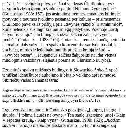
pašvaistės – stebuklų pilys, / dažnai vaidenas Čiurlionio akys /
tarytum kviestų tarytum šauktų / panirt į Nemuno žydrą gelmę“
(Gutauskas 1988: 167), jos atsiradimą tremties tematikos kūrinyje
motyvuoja traumos įveikimo pastanga per kultūrą – prisimenamas
Čiurlionio paveikslas prišlyja prie „tėvynės vaizd[o] ir atminim[o]“,
kurie neleidžia sustingti kraujui sniegų platybėse. Poemoje „širdį
ledynuos saugo“ „du brangūs žodžiai žalčiai žalieji ‚tėvynė‘,
‚meilė‘“ (Gutauskas 1988: 166). Gutauskas tremties kančią perteikia
ne realistiniais vaizdais, o spalvų koncentrais: vardydamas tai, kas
yra balta, mirties ir ledo baltumui jis priešina kraują ir širdį –
„gyvybės būstą“, jį saugančius žalčius žaliuosius (tai dar vienas
mitologinis vaizdinys, siejantis poemą su Čiurlionio kūryba).
Ezoterinės spalvų reikšmės būdingos ir Słowackio
Anhelli
, ypač
temiškai
identiškuose aukojimo ir blogio veikimo aprašymuose.
Sibiriečių vadas Šamanas taria:
Argi neišėjo iš šiaurinės aušros angelas, kad jį ištraukiau iš liepsnų? paklauskite
mano tautos.
Per mano žodį šitas
sniegas virto krauju, o šita saulė pajuodo kaip
anglis
[išskirta mano –
GB
]; nes daug manyje yra Dievo (A, 12).
Lygiavertiškai traktuota ir Gutausko poezijoje („Į kuprą, į vargą, į
skurdą, / Į tolimą šiaurės nakvynę, / Ten saulę išgersime jurtoj / Kaip
Viešpaties kraują, / Kaip vyną“ (Gutauskas, 1988: 162); „
Juodom
saulėm ir kraujo mėnuliais
[išskirta mano – GB] / ir žvaigždžių