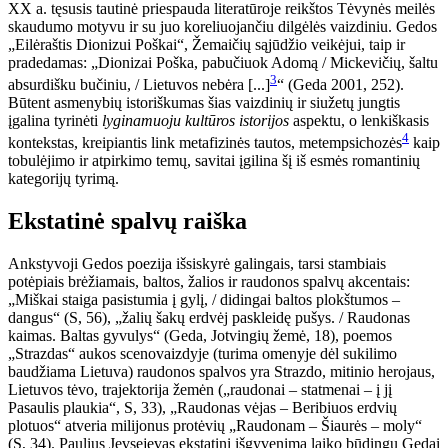
XX a. tęsusis tautinė priespauda literatūroje reikštos Tėvynės meilės
skaudumo motyvu ir su juo koreliuojančiu dilgėlės vaizdiniu. Gedos
„Eilėraštis Dionizui Poškai“, Žemaičių sąjūdžio veikėjui, taip ir
pradedamas: „Dionizai Poška, pabučiuok Adomą / Mickevičių, šaltu
3
absurdišku bučiniu, / Lietuvos nebėra [...]
“ (Geda 2001, 252).
Būtent asmenybių istoriškumas šias vaizdinių ir siužetų jungtis
įgalina tyrinėti
lyginamuoju kultūros istorijos
aspektu, o lenkiškasis
4
kontekstas, kreipiantis link metafizinės tautos, metempsichozės
kaip
tobulėjimo ir atpirkimo temų, savitai įgilina šį iš esmės romantinių
kategorijų tyrimą.
Ekstatinė spalvų raiška
Ankstyvoji Gedos poezija išsiskyrė galingais, tarsi stambiais
potėpiais brėžiamais, baltos, žalios ir raudonos spalvų akcentais:
„Miškai staiga pasistumia į gylį, / didingai baltos plokštumos –
dangus“ (S, 56), „žalių šakų erdvėj paskleidę pušys. / Raudonas
kaimas. Baltas gyvulys“ (Geda, Jotvingių žemė, 18), poemos
„Strazdas“ aukos scenovaizdyje (turima omenyje dėl sukilimo
baudžiama Lietuva) raudonos spalvos yra Strazdo, mitinio herojaus,
Lietuvos tėvo, trajektorija žemėn („raudonai – statmenai – į jį
Pasaulis plaukia“, S, 33), „Raudonas vėjas – Beribiuos erdvių
plotuos“ atveria milijonus protėvių „Raudonam – Šiaurės – moly“
(S, 34). Paulius Jevsejevas ekstatinį išgyvenimą laiko būdingu Gedai