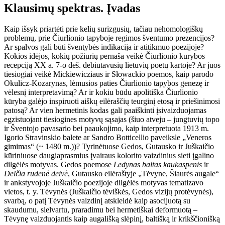
Klausimų spektras. Įvadas
Kaip išsyk priartėti prie kelių surizgusių, tačiau nehomologiškų
problemų, prie Čiurlionio tapyboje regimos šventumo prezencijos?
Ar spalvos gali būti šventybės indikacija ir atitikmuo poezijoje?
Kokios idėjos, kokių požiūrių pernaša veikė Čiurlionio kūrybos
recepciją XX a. 7-o deš. debiutavusių lietuvių poetų kartoje? Ar juos
tiesiogiai veikė Mickiewicziaus ir Słowackio poemos, kaip parodo
Okulicz-Kozarynas, lėmusios paties Čiurlionio tapybos genezę ir
vėlesnį interpretavimą? Ar ir kokiu būdu apolitiška Čiurlionio
kūryba galėjo inspiruoti aiškų eilėraščių teurginį etosą ir priešinimosi
patosą? Ar vien hermetinis kodas gali paaiškinti įsivaizduojamas
egzistuojant tiesiogines motyvų sąsajas (šiuo atveju – jungtuvių topo
ir Šventojo pavasario bei paaukojimo, kaip interpretuota 1913 m.
Igorio Stravinskio balete ar Sandro Botticellio paveiksle „Veneros
gimimas“ (~ 1480 m.))? Tyrinėtuose Gedos, Gutausko ir Juškaičio
kūriniuose daugiaprasmius įvairaus kolorito vaizdinius sieti įgalino
dilgėlės motyvas. Gedos poemose
Ledynas baltas kaukaspenis
ir
Delčia rudenė deivė
, Gutausko eilėraštyje „Tėvyne, Šiaurės augale“
ir ankstyvojoje Juškaičio poezijoje dilgėlės motyvas tematizavo
vietos, t. y. Tėvynės (Juškaičio tėviškės, Gedos vizijų protėvynės),
svarbą, o patį Tėvynės vaizdinį atskleidė kaip asocijuotą su
skaudumu, sielvartu, praradimu bei hermetiškai deformuotą –
Tėvynę vaizduojantis kaip augališką slėpinį, baltišką ir krikščionišką