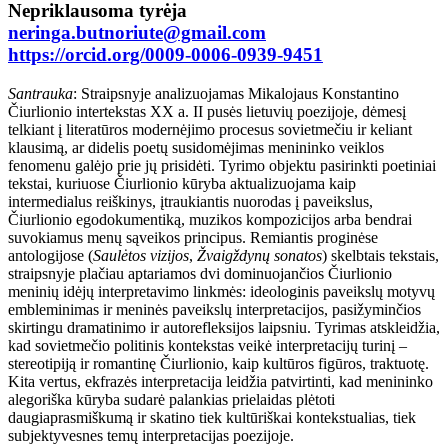
Nepriklausoma tyrėja
neringa.butnoriute@gmail.com
https://orcid.org/0009-0006-0939-9451
Santrauka
: Straipsnyje analizuojamas Mikalojaus Konstantino
Čiurlionio intertekstas XX a. II pusės lietuvių poezijoje, dėmesį
telkiant į literatūros modernėjimo procesus sovietmečiu ir keliant
klausimą, ar didelis poetų susidomėjimas menininko veiklos
fenomenu galėjo prie jų prisidėti. Tyrimo objektu pasirinkti poetiniai
tekstai, kuriuose Čiurlionio kūryba aktualizuojama kaip
intermedialus reiškinys, įtraukiantis nuorodas į paveikslus,
Čiurlionio egodokumentiką, muzikos kompozicijos arba bendrai
suvokiamus menų sąveikos principus. Remiantis proginėse
antologijose (
Saulėtos vizijos
,
Žvaigždynų sonatos
) skelbtais tekstais,
straipsnyje plačiau aptariamos dvi dominuojančios Čiurlionio
meninių idėjų interpretavimo linkmės: ideologinis paveikslų motyvų
embleminimas ir meninės paveikslų interpretacijos, pasižyminčios
skirtingu dramatinimo ir autorefleksijos laipsniu. Tyrimas atskleidžia,
kad sovietmečio politinis kontekstas veikė interpretacijų turinį –
stereotipiją ir romantinę Čiurlionio, kaip kultūros figūros, traktuotę.
Kita vertus, ekfrazės interpretacija leidžia patvirtinti, kad menininko
alegoriška kūryba sudarė palankias prielaidas plėtoti
daugiaprasmiškumą ir skatino tiek kultūriškai kontekstualias, tiek
subjektyvesnes temų interpretacijas poezijoje.