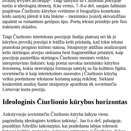
dvasinį tėvynės archetipą
. Taigi santykis su Čiurlioniu poezijoje
turėjo ir ideologinį dėmenį. Kita vertus, 7–8-u deš. naujais šaltiniais
praplėstas Čiurlionio kūrybos vertinimo ir biografijos kontekstas
leido santykį plėtoti ir kita linkme – menininko įvaizdį akivaizdžiau
tapatinti su romantiniu genijaus tipu. Poetų tekstai prisidėjo prie šios
traktuotės sklaidos.
Taigi Čiurlionio intertekstas poezijoje liudija platesnį nei tik jo
kūrybos poveikį poezijai ir leidžia kelti prielaidą, kad tokie tekstai
pranoksta proginio kūrinio statusą. Straipsnyje atidžiau analizuojant
kelis skirtingus atvejus siekiama bent fragmentiškai pristatyti, kaip
poezijoje pasireiškia skirtingos Čiurlionio meninės veiklos
interpretavimo linkmės: kaip poetai suvokia menininko kūrybos
fenomeną, kokia stereotipija formuoja santykį su šia kultūros figūra
sovietmečiu ir kaip intertekstinės nuorodos į Čiurlionio kūrybą
veikia poetiniuose tekstuose kuriamą naują reikšmę. Siekiant
konkretinti analizę šiame straipsnyje apsiribota tik sovietmečiu
Lietuvoje kurta poezija.
Ideologinis Čiurlionio kūrybos horizontas
Ankstyvuoju sovietmečiu Čiurlionio kūryba laikyta vienu
7
pagrindinių ideologinės kritikos taikinių
. Jau 6-o deš. pabaigoje,
prasidėjus Atlydžio laikotarpiui, kai pradedama labiau toleruoti