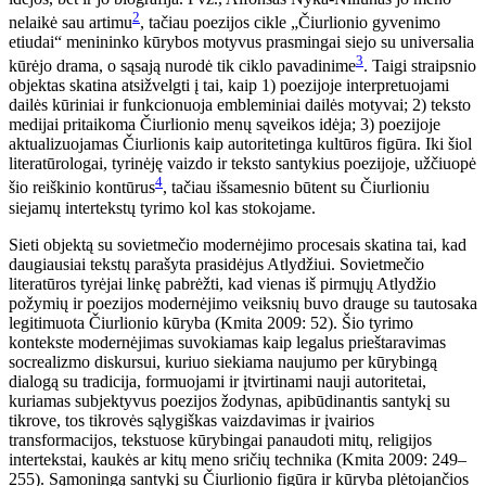
2
nelaikė sau artimu
, tačiau poezijos cikle „Čiurlionio gyvenimo
etiudai“ menininko kūrybos motyvus prasmingai siejo su universalia
3
kūrėjo drama, o sąsają nurodė tik ciklo pavadinime
. Taigi straipsnio
objektas skatina atsižvelgti į tai, kaip 1) poezijoje interpretuojami
dailės kūriniai ir funkcionuoja embleminiai dailės motyvai; 2) teksto
medijai pritaikoma Čiurlionio menų sąveikos idėja; 3) poezijoje
aktualizuojamas Čiurlionis kaip autoritetinga kultūros figūra. Iki šiol
literatūrologai, tyrinėję vaizdo ir teksto santykius poezijoje, užčiuopė
4
šio reiškinio kontūrus
, tačiau išsamesnio būtent su Čiurlioniu
siejamų intertekstų tyrimo kol kas stokojame.
Sieti objektą su sovietmečio modernėjimo procesais skatina tai, kad
daugiausiai tekstų parašyta prasidėjus Atlydžiui. Sovietmečio
literatūros tyrėjai linkę pabrėžti, kad vienas iš pirmųjų Atlydžio
požymių ir poezijos modernėjimo veiksnių buvo drauge su tautosaka
legitimuota Čiurlionio kūryba (Kmita 2009: 52). Šio tyrimo
kontekste modernėjimas suvokiamas kaip legalus prieštaravimas
socrealizmo diskursui, kuriuo siekiama naujumo per kūrybingą
dialogą su tradicija, formuojami ir įtvirtinami nauji autoritetai,
kuriamas subjektyvus poezijos žodynas, apibūdinantis santykį su
tikrove, tos tikrovės sąlygiškas vaizdavimas ir įvairios
transformacijos, tekstuose kūrybingai panaudoti mitų, religijos
intertekstai, kaukės ar kitų meno sričių technika (Kmita 2009: 249–
255). Sąmoningą santykį su Čiurlionio figūra ir kūryba plėtojančios