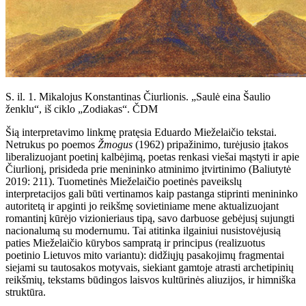
S. il. 1. Mikalojus Konstantinas Čiurlionis. „Saulė eina Šaulio
ženklu“, iš ciklo „Zodiakas“. ČDM
Šią interpretavimo linkmę pratęsia Eduardo Mieželaičio tekstai.
Netrukus po poemos
Žmogus
(1962) pripažinimo, turėjusio įtakos
liberalizuojant poetinį kalbėjimą, poetas renkasi viešai mąstyti ir apie
Čiurlionį, prisideda prie menininko atminimo įtvirtinimo (Baliutytė
2019: 211). Tuometinės Mieželaičio poetinės paveikslų
interpretacijos gali būti vertinamos kaip pastanga stiprinti menininko
autoritetą ir apginti jo reikšmę sovietiniame mene aktualizuojant
romantinį kūrėjo vizionieriaus tipą, savo darbuose gebėjusį sujungti
nacionalumą su modernumu. Tai atitinka ilgainiui nusistovėjusią
paties Mieželaičio kūrybos sampratą ir principus (realizuotus
poetinio Lietuvos mito variantu): didžiųjų pasakojimų fragmentai
siejami su tautosakos motyvais, siekiant gamtoje atrasti archetipinių
reikšmių, tekstams būdingos laisvos kultūrinės aliuzijos, ir himniška
struktūra.