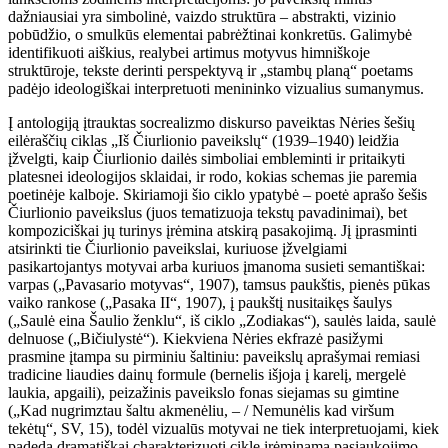
dažniausiai yra simbolinė, vaizdo struktūra – abstrakti, vizinio
pobūdžio, o smulkūs elementai pabrėžtinai konkretūs. Galimybė
identifikuoti aiškius, realybei artimus motyvus himniškoje
struktūroje, tekste derinti perspektyvą ir „stambų planą“ poetams
padėjo ideologiškai interpretuoti menininko vizualius sumanymus.
Į antologiją įtrauktas socrealizmo diskurso paveiktas Nėries šešių
eilėraščių ciklas „Iš Čiurlionio paveikslų“ (1939–1940) leidžia
įžvelgti, kaip Čiurlionio dailės simboliai embleminti ir pritaikyti
platesnei ideologijos sklaidai, ir rodo, kokias schemas jie paremia
poetinėje kalboje. Skiriamoji šio ciklo ypatybė – poetė aprašo šešis
Čiurlionio paveikslus (juos tematizuoja tekstų pavadinimai), bet
kompoziciškai jų turinys įrėmina atskirą pasakojimą. Jį įprasminti
atsirinkti tie Čiurlionio paveikslai, kuriuose įžvelgiami
pasikartojantys motyvai arba kuriuos įmanoma susieti semantiškai:
varpas („Pavasario motyvas“, 1907), tamsus paukštis, pienės pūkas
vaiko rankose („Pasaka II“, 1907), į paukštį nusitaikęs šaulys
(„Saulė eina Šaulio ženklu“, iš ciklo „Zodiakas“), saulės laida, saulė
delnuose („Bičiulystė“). Kiekviena Nėries ekfrazė pasižymi
prasmine įtampa su pirminiu šaltiniu: paveikslų aprašymai remiasi
tradicine liaudies dainų formule (bernelis išjoja į karelį, mergelė
laukia, apgaili), peizažinis paveikslo fonas siejamas su gimtine
(„Kad nugrimztau šaltu akmenėliu, – / Nemunėlis kad viršum
tekėtų“, SV, 15), todėl vizualūs motyvai ne tiek interpretuojami, kiek
padeda dramatiškai charakterizuoti cikle įrėminamą pasiaukojimo