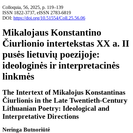
Colloquia, 56, 2025, p. 119–139
ISSN 1822-3737, eISSN 2783-6819
DOI:
https://doi.org/10.51554/Coll.25.56.06
Mikalojaus Konstantino
Čiurlionio intertekstas XX a. II
pusės lietuvių poezijoje:
ideologinės ir interpretacinės
linkmės
The Intertext of Mikalojus Konstantinas
Čiurlionis in the Late Twentieth-Century
Lithuanian Poetry: Ideological and
Interpretative Directions
Neringa Butnoriūtė