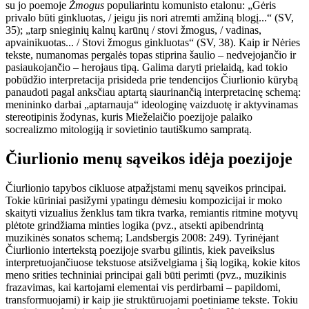
su jo poemoje
Žmogus
populiarintu komunisto etalonu: „Gėris
privalo būti ginkluotas, / jeigu jis nori atremti amžiną blogį...“ (SV,
35); „tarp snieginių kalnų karūnų / stovi žmogus, / vadinas,
apvainikuotas... / Stovi žmogus ginkluotas“ (SV, 38). Kaip ir Nėries
tekste, numanomas pergalės topas stiprina šaulio – nedvejojančio ir
pasiaukojančio – herojaus tipą. Galima daryti prielaidą, kad tokio
pobūdžio interpretacija prisideda prie tendencijos Čiurlionio kūrybą
panaudoti pagal anksčiau aptartą siaurinančią interpretacinę schemą:
menininko darbai „aptarnauja“ ideologinę vaizduotę ir aktyvinamas
stereotipinis žodynas, kuris Mieželaičio poezijoje palaiko
socrealizmo mitologiją ir sovietinio tautiškumo sampratą.
Čiurlionio menų sąveikos idėja poezijoje
Čiurlionio tapybos cikluose atpažįstami menų sąveikos principai.
Tokie kūriniai pasižymi ypatingu dėmesiu kompozicijai ir moko
skaityti vizualius ženklus tam tikra tvarka, remiantis ritmine motyvų
plėtote grindžiama minties logika (pvz., atsekti apibendrintą
muzikinės sonatos schemą; Landsbergis 2008: 249). Tyrinėjant
Čiurlionio intertekstą poezijoje svarbu gilintis, kiek paveikslus
interpretuojančiuose tekstuose atsižvelgiama į šią logiką, kokie kitos
meno srities techniniai principai gali būti perimti (pvz., muzikinis
frazavimas, kai kartojami elementai vis perdirbami – papildomi,
transformuojami) ir kaip jie struktūruojami poetiniame tekste. Tokiu