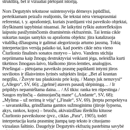
struktūrą, bet ir vizualiai plėtojant istoriją.
Nors Degutytės tekstuose suintensyvėja dėmesys įspūdžiui,
perteikiamam peizažo realijomis, šie tekstai nėra vienaprasmiai
referentai, t. y. aprašomieji, kuriais įvardijami visi paveikslo objektai,
išryškinami tapybiniai niuansai. Jie laikytini ryškiu autorefleksijos
laipsniu pasižyminčiomis draminėmis ekfrazėmis. Tai lemia cikle
sukurtas naujas santykis su aprašomu objektu: jūra katalizuoja
vitališką džiaugsmą ir galimai alegorizuoja artumo jausmą. Tokią
interpretacijos versiją palaiko tai, kad poetės cikle nėra vieno
Čiurlionio finalinės sonatos motyvo – laivo. Vandens stichija
nepriimama kaip žmogų destruktyviai veikianti jėga, neleidžia kurti
tikėtinos žmogaus-laivo, blaškomo jūros-lemties, analogijos.
Priešingai – plėtojama paveikslo prasmę papildanti intymi jūros
suviliotos ir išlaisvintos lyrinės subjektės linija: „Bet aš krantan
negrįšiu, / Žuvyte tau plaukiosiu prie kojų. / Manęs juk nenuvysi“
(„Allegro“, SV, 66); „[gelmė] atavers pasaulį slėpiningą… / Ir
pripildys nepamirštama daina… / Aš tikiu: ranka ten rūpestinga /
Saugos mylinčią – dainuojančią mane“ („Andante“, SV, 68);
„Mylima – už nerimą ir vėją“ („Finale“, SV, 69). Įterpta perspektyva
– savarankiška, grindžiama gamtos sužmoginimu (jūroje šypsena,
akys, rankos, kojos) – bruožu, akivaizdžiau išreikštu kituose
Čiurlionio paveiksluose (pvz., ciklas „Para“, 1905), todėl
interpretacija kuria prasminę įtampą tarp teksto ir cituojamo
vizualaus šaltinio. Daugelyje Degutytės ekfrazių pastebima savybė