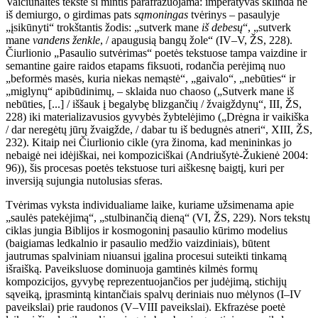
Vaičiūnaitės tekste ši mintis parafrazuojama: imperatyvas
sklinda ne
iš demiurgo, o girdimas pats
sąmoningas
tvėrinys – pasaulyje
„įsikūnyti“ trokštantis žodis: „sutverk mane
iš
debesų
“, „sutverk
mane
vandens
ženkle
, / apaugusią bangų žole“ (IV–V, ŽS, 228).
Čiurlionio „Pasaulio sutvėrimas“ poetės tekstuose tampa vaizdine ir
semantine gaire raidos etapams fiksuoti, rodančia perėjimą nuo
„beformės masės, kuria niekas nemąstė“, „gaivalo“, „nebūties“ ir
„miglynų“
apibūdinimų, – sklaida nuo chaoso („Sutverk mane iš
nebūties, [...] / iššauk į begalybę blizgančių / žvaigždynų“, III, ŽS,
228) iki materializavusios gyvybės žybtelėjimo („Drėgna ir vaikiška
/ dar neregėtų jūrų žvaigžde, / dabar tu iš bedugnės atneri“, XIII, ŽS,
232). Kitaip nei Čiurlionio cikle (yra žinoma, kad menininkas jo
nebaigė nei idėjiškai, nei kompoziciškai (Andriušytė-Žukienė 2004:
96)), šis procesas poetės tekstuose turi aiškesnę baigtį, kuri per
inversiją sujungia nutolusias sferas.
Tvėrimas vyksta individualiame laike, kuriame užsimenama apie
„saulės patekėjimą“, „stulbinančią dieną“ (VI, ŽS, 229). Nors tekstų
ciklas jungia Biblijos ir kosmogoninį pasaulio kūrimo modelius
(baigiamas ledkalnio ir pasaulio medžio vaizdiniais), būtent
jautrumas spalviniam niuansui įgalina procesui suteikti tinkamą
išraišką. Paveiksluose dominuoja gamtinės kilmės formų
kompozicijos, gyvybę reprezentuojančios per judėjimą, stichijų
sąveiką, įprasmintą kintančiais spalvų deriniais nuo mėlynos (I–IV
paveikslai) prie raudonos (V–VIII paveikslai). Ekfrazėse poetė