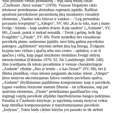
Šiuo požiūriu vienas įdomiausių – trijų dalių tekstų ciklas
„Čiurlionio ‚Jūros sonata‘“ (1959). Visuose Degutytės ciklo
tekstuose perteikiamas abstraktus regimasis įspūdis. Raiškiai
aprašomi paveiksluose pavaizduotą jūrą nusakantys vizualieji
elementai: „Vanduo toks žalsvas ir vaiskus – / Lyg persunktas
pavasario kvepėjimu“ („Allegro“, SV, 66) „Kas tu toks, kurs į mane
žvelgi / Akimis – kaip saulėm dviem. Kaip saulėm“ („Andante“, SV,
68) „Gausk, putok ir niekad nenutilk. / Trenk į gelmę, kelk ligi
žvaigždės“ („Finale“, SV, 69). Poetė susitelkia ties vizualiuoju
paveikslų planu: sudaromas įspūdis, tarsi būtų galima paveikslus
palengva „apžiūrinėti“ intymiai stebint jūrą lyg žmogų. Žvilgsnis
krypsta nuo viršaus į apačią arba nuo centro – aplinkui, o ne iš
apačios į viršų, kaip pagal muzikines struktūras žvelgti siūlytų
menotyrininkai (Etkindas 1976: 92, 94; Landsbergis 2008: 248).
Jūra įvardijama tik teksto pavadinime ir vienoje charakteringoje
„Andante“ eilutėje „Jūra ar lemtis – o kas čionai?“ (SV, 68), bet ji
išlieka plastiškas, visus tekstus jungiantis akcentas: tekste „Allegro“
jūros motyvas akcentuojamas žalsva vandens paviršiaus spalva,
„Andante“ išryškinamas papildomas komponentas: kaip ir paveiksle,
lygaus vandens horizonte matomi žiburiai – tai ryškiausias, taip pat
spalvinis elementas, „Finale“ perteikiamas gaudžiančios visą
regimąjį vaizdą paveiksle užpildęs hiperbolizuotas bangos judėjimas.
Panašiai ir Čiurlionio kūryboje: jo tapybinių sonatų motyvai veikia
kaip ritmiškai komponuojamas ir transformuojamas paveikslo
„žodynas“. Tokiu būdu ciklinė kūryba yra paranki ne tik stebint