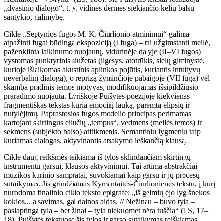
„dvasinio dialogo“, t. y. vidinės dermės siekiančio kelių balsų
santykio, galimybę.
Cikle „Septynios fugos M. K. Čiurlionio atminimui“ galima
atpažinti fugai būdinga ekspoziciją (I fuga) – tai užgimstanti meilė,
paženklinta laikinumo nuojautų, vidurinėje dalyje (II–VI fugos)
vystomas punktyrinis siužetas (ilgesys, atotrūkis, sielų giminystė,
kurioje išlaikomas akustinis aplinkos pojūtis, kuriantis intuityvų
neverbalinį dialogą), o reprizą žyminčioje pabaigoje (VII fuga) vėl
skamba pradinis temos motyvas, modifikuojamas išsipildžiusio
praradimo nuojauta. Lyriškoje Puišytės poezijoje kiekvienas
fragmentiškas tekstas kuria emocinį lauką, paremtą elipsių ir
nutylėjimų. Paprastosios fugos modelio principas perimamas
kartojant skirtingus eilučių „tempus“, vedmens (meilės temos) ir
sekmens (subjekto balso) atitikmenis. Semantiniu lygmeniu taip
kuriamas dialogas, aktyvinantis atsakymo ieškančią klausą.
Cikle daug reikšmės teikiama iš tylos sklindančiam skirtingų
instrumentų garsui, klausos aktyvinimui. Tai artima abstrakčiai
muzikos kūrinio sampratai, suvokiamai kaip garsų ir jų procesų
sutaikymas. Jis grindžiamas Kymantaitės-Čiurlionienės tekstu, į kurį
nurodoma finalinio ciklo teksto epigrafe: „iš gelmių ėjo lyg šnekos
kokios... alsavimas, gal dainos aidas. // Nežinau – buvo tyla –
paslaptinga tyla – bet žinai – tyla niekuomet nėra tuščia“ (LS, 17–
18). Puišytės tekstuose šis tylos ir garso sutaikymas reiškiamas