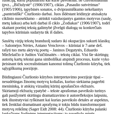
funkciją, kartu populiarinti kai kurie paveikslai: ne chrestomatiniai
(pvz., „Bičiulystė“ (1906/1907), ciklas „Pasaulio sutvėrimas“
(1905/1906), tapybinės sonatos, o dviprasmiškumo nekeliantys
„panteistiški“ Čiurlionio darbai. Juos išdėstant leidinyje atsisakyta
ciklinio nuoseklumo – atrinkti vaizduojantys gamtos motyvus (saulę,
metų laikus) arba keli darbai iš ciklo „Zodiakas“ (1906/1907), todėl
skaitant poetinį tekstą galimybė įžvelgti dialogą su konkrečiais
tapybos kūriniais sudaryta tik iš dalies.
Saulėtų vizijų
tekstų branduolį sudaro iki okupacijos sukurti klasikų
– Salomėjos Nėries, Antano Venclovos – kūriniai ir 7-ame deš.
rašyti tuo metu aktyvių poetų – Janinos Degutytės, Eduardo
Mieželaičio ir Juditos Vaičiūnaitės – tekstų ciklai. Visi šie skirtingų
autorių kartų tekstai gana simboliškai atspindi procesus, kurie vyko
įteisinant tiek socrealistiniam kanonui tolimą Čiurlionio kūrybą, tiek
sąlygiškumą poezijoje.
Būdingiausi Čiurlionio kūrybos interpretavimo poezijoje tipai –
nesudėtingas žinomų motyvų koliažas, kuriuo siekiama pagerbti
menininką, ir atskirą vizualinį kūrinį aprašančios ekfrazės.
Skiriamoji ekfrazių ypatybė – tekste aprašomas paveikslo turinys
gali pasižymėti skirtingu dramatizavimo ir autorefleksijos laipsniu,
tiek iliustratyviai ryškinant kai kurias paveikslo detales ar aspektus,
tiek ženkliai dramatinant aprašymą ir tokiu būdu transformuojant
motyvų reikšmę (Sager Eidt 2008: 44). Čiurlionio kūryba palanki
lanksčioms žodinėms interpretacijoms: jo paveikslų mintis