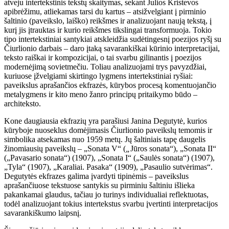
atveju intertekstinis tekstų skaitymas, sekant Julios Kristevos
apibrėžimu, atliekamas tarsi du kartus – atsižvelgiant į pirminio
šaltinio (paveikslo, laiško) reikšmes ir analizuojant naują tekstą, į
kurį jis įtrauktas ir kurio reikšmes tikslingai transformuoja. Tokio
tipo intertekstiniai santykiai atskleidžia sudėtingesnį poezijos ryšį su
Čiurlionio darbais – daro įtaką savarankiškai kūrinio interpretacijai,
teksto raiškai ir kompozicijai, o tai svarbu gilinantis į poezijos
modernėjimą sovietmečiu. Toliau analizuojami trys pavyzdžiai,
kuriuose įžvelgiami skirtingo lygmens intertekstiniai ryšiai:
paveikslus aprašančios ekfrazės, kūrybos procesą komentuojančio
metalygmens ir kito meno žanro principų pritaikymo būdo –
architeksto.
Kone daugiausia ekfrazių yra parašiusi Janina Degutytė, kurios
kūryboje nuoseklus domėjimasis Čiurlionio paveikslų temomis ir
simbolika atsekamas nuo 1959 metų. Jų šaltiniais tapę daugelis
žinomiausių paveikslų – „Sonata V“
(
„
Jūros sonata“), „Sonata II“
(„Pavasario sonata“) (1907), „Sonata I“
(„Saulės sonata“) (1907),
„Tyla“ (1907), „Karaliai. Pasaka“ (1909), „Pasaulio sutvėrimas“.
Degutytės ekfrazes galima įvardyti tipinėmis – paveikslus
aprašančiuose tekstuose santykis su pirminiu šaltiniu išlieka
pakankamai glaudus, tačiau jo turinys individualiai reflektuotas,
todėl analizuojant tokius intertekstus svarbu įvertinti interpretacijos
savarankiškumo laipsnį.