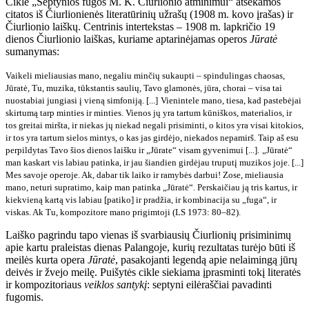
Cikle „Septynios fugos M. K. Čiurlionio atminimui“ atsekamos
citatos iš Čiurlionienės literatūrinių užrašų (1908 m. kovo įrašas) ir
Čiurlionio laiškų. Centrinis intertekstas – 1908 m. lapkričio 19
dienos Čiurlionio laiškas, kuriame aptarinėjamas operos
Jūratė
sumanymas:
Vaikeli mieliausias mano, negaliu minčių sukaupti – spindulingas chaosas,
Jūratė, Tu, muzika, tūkstantis saulių, Tavo glamonės, jūra, chorai – visa tai
nuostabiai jungiasi į vieną simfoniją. [...]
Vienintele mano, tiesa, kad pastebėjai
skirtumą tarp minties ir minties. Vienos jų yra tartum kūniškos, materialios, ir
tos greitai miršta, ir niekas jų niekad negali prisiminti, o kitos yra visai kitokios,
ir tos yra tartum sielos mintys, o kas jas girdėjo, niekados nepamirš. Taip aš esu
perpildytas Tavo šios dienos laišku ir „Jūrate“ visam gyvenimui [...].
„Jūratė“
man kaskart vis labiau patinka, ir jau šiandien girdėjau truputį muzikos joje. [...]
Mes savoje operoje. Ak, dabar tik laiko ir ramybės darbui! Zose, mieliausia
mano, neturi supratimo, kaip man patinka „Jūratė“. Perskaičiau ją tris kartus, ir
kiekvieną kartą vis labiau [patiko] ir pradžia, ir kombinacija su „fuga“, ir
viskas. Ak Tu, kompozitore mano prigimtoji (LS 1973: 80–82).
Laiško pagrindu tapo vienas iš svarbiausių Čiurlionių prisiminimų
apie kartu praleistas dienas Palangoje, kurių rezultatas turėjo būti iš
meilės kurta opera
Jūratė
, pasakojanti legendą apie nelaimingą jūrų
deivės ir žvejo meilę. Puišytės cikle siekiama įprasminti tokį literatės
ir kompozitoriaus
veiklos santykį
:
septyni eilėraščiai pavadinti
fugomis.