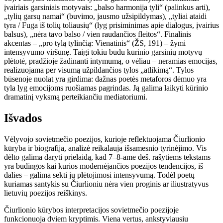
įvairiais garsiniais motyvais: „balso harmonija tyli“ (palinkus arti),
„tylių garsų namai“ (buvimo, jausmo užsipildymas), „tyliai ataidi
tyra / Fuga iš tolių toliausių“ (lyg prisiminimas apie dialogus, įvairius
balsus), „nėra tavo balso / vien raudančios fleitos“. Finalinis
akcentas – „pro tylą tylinčią: Vienatinis“ (ŽS, 191) – žymi
intensyvumo viršūnę. Taigi tokiu būdu kūrinio garsinių motyvų
plėtotė, pradžioje žadinanti intymumą, o vėliau – neramias emocijas,
realizuojama per visumą užpildančios tylos „atlikimą“. Tylos
būsenoje nuolat yra girdima: dažnas poetės metaforos dėmuo yra
tyla lyg emocijoms ruošiamas pagrindas. Ją galima laikyti kūrinio
dramatinį vyksmą perteikiančiu mediatoriumi.
Išvados
Vėlyvojo sovietmečio poezijos, kurioje reflektuojama Čiurlionio
kūryba ir biografija, analizė reikalauja išsamesnio tyrinėjimo. Vis
dėlto galima daryti prielaidą, kad 7–8-ame deš. rašytiems tekstams
yra būdingos kai kurios modernėjančios poezijos tendencijos, iš
dalies – galima sekti jų plėtojimosi intensyvumą. Todėl poetų
kuriamas santykis su Čiurlioniu nėra vien proginis ar iliustratyvus
lietuvių poezijos reiškinys.
Čiurlionio kūrybos interpretacijos sovietmečio poezijoje
funkcionuoja dviem kryptimis. Viena vertus, ankstyviausiu