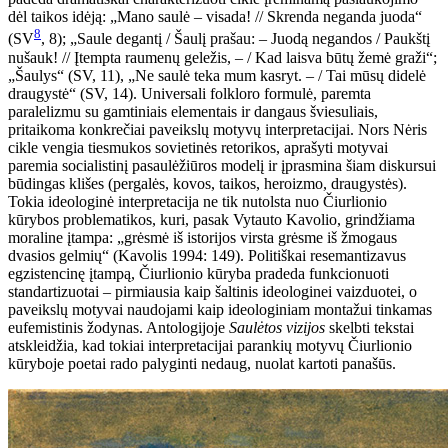
dėl taikos idėją: „Mano saulė – visada! // Skrenda neganda juoda“
8
(SV
, 8); „Saule degantį / Šaulį prašau: – Juodą negandos / Paukštį
nušauk! // Įtempta raumenų geležis, – / Kad laisva būtų žemė graži“;
„Šaulys“ (SV, 11), „Ne saulė teka mum kasryt. – / Tai mūsų didelė
draugystė“ (SV, 14). Universali folkloro formulė, paremta
paralelizmu su gamtiniais elementais ir dangaus šviesuliais,
pritaikoma konkrečiai paveikslų motyvų interpretacijai. Nors Nėris
cikle vengia tiesmukos sovietinės retorikos, aprašyti motyvai
paremia socialistinį pasaulėžiūros modelį ir įprasmina šiam diskursui
būdingas klišes (pergalės, kovos, taikos, heroizmo, draugystės).
Tokia ideologinė interpretacija ne tik nutolsta nuo Čiurlionio
kūrybos problematikos, kuri, pasak Vytauto Kavolio, grindžiama
moraline įtampa: „grėsmė iš istorijos virsta grėsme iš žmogaus
dvasios gelmių“ (Kavolis 1994: 149). Politiškai resemantizavus
egzistencinę įtampą, Čiurlionio kūryba pradeda funkcionuoti
standartizuotai – pirmiausia kaip šaltinis ideologinei vaizduotei, o
paveikslų motyvai naudojami kaip ideologiniam montažui tinkamas
eufemistinis žodynas. Antologijoje
Saulėtos vizijos
skelbti tekstai
atskleidžia, kad tokiai interpretacijai parankių motyvų Čiurlionio
kūryboje poetai rado palyginti nedaug, nuolat kartoti panašūs.