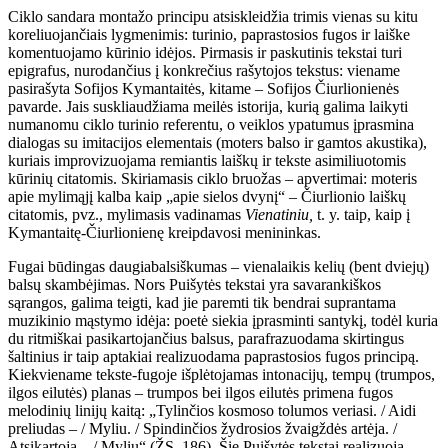
Ciklo sandara montažo principu atsiskleidžia trimis vienas su kitu
koreliuojančiais lygmenimis: turinio, paprastosios fugos ir laiške
komentuojamo kūrinio idėjos. Pirmasis ir paskutinis tekstai turi
epigrafus, nurodančius į konkrečius rašytojos tekstus: viename
pasirašyta Sofijos Kymantaitės, kitame – Sofijos Čiurlionienės
pavarde. Jais suskliaudžiama meilės istorija, kurią galima laikyti
numanomu ciklo turinio referentu, o veiklos ypatumus įprasmina
dialogas su imitacijos elementais (moters balso ir gamtos akustika),
kuriais improvizuojama remiantis laiškų ir tekste asimiliuotomis
kūrinių citatomis. Skiriamasis ciklo bruožas – apvertimai: moteris
apie mylimąjį kalba kaip „apie sielos dvynį“ – Čiurlionio laiškų
citatomis, pvz., mylimasis vadinamas
Vienatiniu,
t. y.
taip, kaip į
Kymantaitę-Čiurlionienę kreipdavosi menininkas.
Fugai būdingas daugiabalsiškumas – vienalaikis kelių (bent dviejų)
balsų skambėjimas. Nors Puišytės tekstai yra savarankiškos
sąrangos, galima teigti, kad jie paremti tik bendrai suprantama
muzikinio mąstymo idėja: poetė siekia įprasminti santykį, todėl kuria
du ritmiškai pasikartojančius balsus, parafrazuodama skirtingus
šaltinius ir taip aptakiai realizuodama paprastosios fugos principą.
Kiekviename tekste-fugoje išplėtojamas intonacijų, tempų (trumpos,
ilgos eilutės) planas – trumpos bei ilgos eilutės primena fugos
melodinių linijų kaitą: „Tylinčios kosmoso tolumos veriasi. / Aidi
preliudas – / Myliu. / Spindinčios žydrosios žvaigždės artėja. /
Atsikartoja – / Myliu“ (ŽS, 186). Šie Puišytės tekstai realizuoja