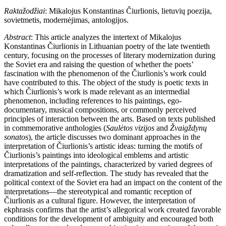
Raktažodžiai
: Mikalojus Konstantinas Čiurlionis, lietuvių poezija,
sovietmetis, modernėjimas, antologijos.
Abstract
: This article analyzes the intertext of Mikalojus
Konstantinas Čiurlionis in Lithuanian poetry of the late twentieth
century, focusing on the processes of literary modernization during
the Soviet era and raising the question of whether the poets’
fascination with the phenomenon of the Čiurlionis’s work could
have contributed to this. The object of the study is poetic texts in
which Čiurlionis’s work is made relevant as an intermedial
phenomenon, including references to his paintings, ego-
documentary, musical compositions, or commonly perceived
principles of interaction between the arts. Based on texts published
in commemorative anthologies (
Saulėtos vizijos
and
Žvaigždynų
sonatos
), the article discusses two dominant approaches in the
interpretation of Čiurlionis’s artistic ideas: turning the motifs of
Čiurlionis’s paintings into ideological emblems and artistic
interpretations of the paintings, characterized by varied degrees of
dramatization and self-reflection. The study has revealed that the
political context of the Soviet era had an impact on the content of the
interpretations—the stereotypical and romantic reception of
Čiurlionis as a cultural figure. However, the interpretation of
ekphrasis confirms that the artist’s allegorical work created favorable
conditions for the development of ambiguity and encouraged both