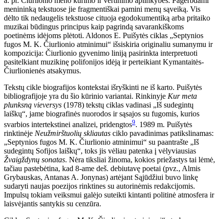
a. pr. Čiurlionio meno kūrimo ir vertinimo aplinkybes. Pagerbdami
menininką tekstuose jie fragmentiškai pamini menų sąveiką. Vis
dėlto tik nedaugelis tekstuose cituoja egodokumentiką arba pritaiko
muzikai būdingus principus kaip pagrindą savarankiškoms
poetinėms idėjoms plėtoti. Aldonos E. Puišytės ciklas „Septynios
fugos M. K. Čiurlionio atminimui“ išsiskiria originaliu sumanymu ir
kompozicija: Čiurlionio gyvenimo liniją pasirinkta interpretuoti
pasitelkiant muzikinę polifonijos idėją ir perteikiant Kymantaitės-
Čiurlionienės atsakymus.
Tekstų cikle biografijos kontekstai išryškinti ne iš karto. Puišytės
bibliografijoje yra du šio kūrinio variantai. Rinkinyje
Kur meta
plunksną vieversys
(1978) tekstų ciklas vadinasi „Iš sudegintų
laiškų“, jame biografinės nuorodos ir sąsajos su fugomis, kurios
9
svarbios intertekstinei analizei, pridengtos
. 1989 m. Puišytės
rinktinėje
Neužmirštuolių skliautas
ciklo pavadinimas patikslinamas:
„Septynios fugos M. K. Čiurlionio atminimui“ su paantrašte „Iš
sudegintų Sofijos laiškų“, toks jis vėliau patenka į vėlyviausias
Žvaigždynų sonatas
. Nėra tiksliai žinoma, kokios priežastys tai lėmė,
tačiau pastebėtina, kad 8-ame deš. debiutavę poetai (pvz., Almis
Grybauskas, Antanas A. Jonynas) artėjant Sąjūdžiui buvo linkę
sudaryti naujas poezijos rinktines su autorinėmis redakcijomis.
Impulsų tokiam veiksmui galėjo suteikti kintanti politinė atmosfera ir
laisvėjantis santykis su cenzūra.