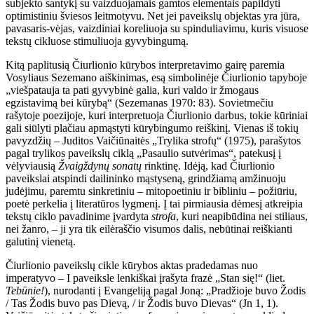
subjekto santykį su vaizduojamais gamtos elementais papildyti
optimistiniu šviesos leitmotyvu. Net jei paveikslų objektas yra jūra,
pavasaris-vėjas, vaizdiniai koreliuoja su spinduliavimu, kuris visuose
tekstų cikluose stimuliuoja gyvybingumą.
Kitą paplitusią Čiurlionio kūrybos interpretavimo gairę paremia
Vosyliaus Sezemano aiškinimas, esą simbolinėje Čiurlionio tapyboje
„viešpatauja ta pati gyvybinė galia, kuri valdo ir žmogaus
egzistavimą bei kūrybą“ (Sezemanas 1970: 83). Sovietmečiu
rašytoje poezijoje, kuri interpretuoja Čiurlionio darbus, tokie kūriniai
gali siūlyti plačiau apmąstyti kūrybingumo reiškinį. Vienas iš tokių
pavyzdžių – Juditos Vaičiūnaitės „Trylika strofų“ (1975), parašytos
pagal trylikos paveikslų ciklą „Pasaulio sutvėrimas“, patekusį į
vėlyviausią
Žvaigždynų sonatų
rinktinę. Idėją, kad Čiurlionio
paveikslai atspindi dailininko mąstyseną, grindžiamą amžinuoju
judėjimu, paremtu sinkretiniu – mitopoetiniu ir bibliniu – požiūriu,
poetė perkelia į literatūros lygmenį. Į tai pirmiausia dėmesį atkreipia
tekstų ciklo pavadinime įvardyta
strofa
, kuri neapibūdina nei stiliaus,
nei žanro, – ji yra tik eilėraščio visumos dalis, nebūtinai reiškianti
galutinį vienetą.
Čiurlionio paveikslų cikle kūrybos aktas pradedamas nuo
imperatyvo – I paveiksle lenkiškai įrašyta frazė „Stan się!“ (liet.
Tebūnie!
), nurodanti į Evangeliją pagal Joną: „Pradžioje buvo Žodis
/ Tas Žodis buvo pas Dievą, / ir Žodis buvo Dievas“ (Jn 1, 1).