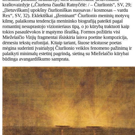
kraštovaizdyje („Čiurlena čiauški Ratnyčėlė: / – Čiurlionis“, SV, 29;
„[lietuviškam] upokšny čiurlioniškas nuosavas / kosmosas – vardu
Rex“, SV, 32). Eklektiškai „įžeminant“ Čiurlionio meninių motyvų
kilmę, palaikoma tendencija menininko biografiją pateikti pagal
romantinį nesuprastojo vizionieriaus tipą, o jo kūrybą traktuoti kaip
tokios pasaulėvokos ir mąstymo išraišką. Formos požiūriu visi
Mieželaičio
Vizijų
fragmentai išsiskiria laisva poetine kompozicija,
dėmesiu tekstų eufonijai. Kitaip tariant, šiuose tekstuose poetas
mėgina suderinti įvairialypį Čiurlionio veiklos fenomeno pažinimą ir
palaikyti minimalų estetinį pagrindą, sietiną su Mieželaičio kūrybai
būdinga avangardiškumo samprata.