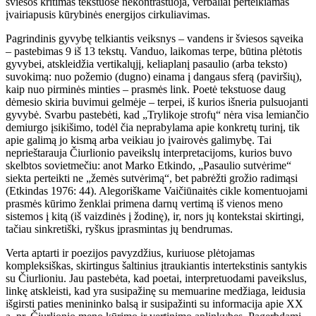
šviesos kritimas tekstuose nekontrastuoja, verbaliai perteikiamas
įvairiapusis kūrybinės energijos cirkuliavimas.
Pagrindinis gyvybę telkiantis veiksnys – vandens ir šviesos sąveika
– pastebimas 9 iš 13 tekstų. Vanduo, laikomas terpe, būtina plėtotis
gyvybei, atskleidžia vertikalųjį, keliaplanį pasaulio (arba teksto)
suvokimą: nuo požemio (dugno) einama į dangaus sferą (paviršių),
kaip nuo pirminės minties – prasmės link. Poetė tekstuose daug
dėmesio skiria buvimui gelmėje – terpei, iš kurios išneria pulsuojanti
gyvybė. Svarbu pastebėti, kad „Trylikoje strofų“ nėra visa lemiančio
demiurgo įsikišimo, todėl čia neprabylama apie konkretų turinį, tik
apie galimą jo kismą arba veikiau jo įvairovės galimybę. Tai
neprieštarauja Čiurlionio paveikslų interpretacijoms, kurios buvo
skelbtos sovietmečiu: anot Marko Etkindo, „Pasaulio sutvėrime“
siekta perteikti ne „žemės sutvėrimą“, bet pabrėžti grožio radimąsi
(Etkindas 1976: 44). Alegoriškame Vaičiūnaitės cikle komentuojami
prasmės kūrimo ženklai primena darnų vertimą iš vienos meno
sistemos į kitą (iš vaizdinės į žodinę), ir, nors jų kontekstai skirtingi,
tačiau sinkretiški, ryškus įprasmintas jų bendrumas.
Verta aptarti ir poezijos pavyzdžius, kuriuose plėtojamas
kompleksiškas, skirtingus šaltinius įtraukiantis intertekstinis santykis
su Čiurlioniu. Jau pastebėta, kad poetai, interpretuodami paveikslus,
linkę atskleisti, kad yra susipažinę su memuarine medžiaga, leidusia
išgirsti paties menininko balsą ir susipažinti su informacija apie XX