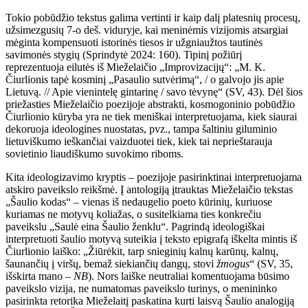
Tokio pobūdžio tekstus galima vertinti ir kaip dalį platesnių procesų,
užsimezgusių 7-o deš. viduryje, kai meninėmis vizijomis atsargiai
mėginta kompensuoti istorinės tiesos ir užgniaužtos tautinės
savimonės stygių (Sprindytė 2024: 160). Tipinį požiūrį
reprezentuoja eilutės iš Mieželaičio „Improvizacijų“: „M. K.
Čiurlionis tapė kosminį „Pasaulio sutvėrimą“, / o galvojo jis apie
Lietuvą. // Apie vienintelę gintarinę / savo tėvynę“ (SV, 43). Dėl šios
priežasties Mieželaičio poezijoje abstrakti, kosmogoninio pobūdžio
Čiurlionio kūryba yra ne tiek meniškai interpretuojama, kiek siaurai
dekoruoja ideologines nuostatas, pvz., tampa šaltiniu giluminio
lietuviškumo ieškančiai vaizduotei tiek, kiek tai neprieštarauja
sovietinio liaudiškumo suvokimo riboms.
Kita ideologizavimo kryptis – poezijoje pasirinktinai interpretuojama
atskiro paveikslo reikšmė. Į antologiją įtrauktas Mieželaičio tekstas
„Šaulio kodas“ – vienas iš nedaugelio poeto kūrinių, kuriuose
kuriamas ne motyvų koliažas, o susitelkiama ties konkrečiu
paveikslu „Saulė eina Šaulio ženklu“. Pagrindą ideologiškai
interpretuoti šaulio motyvą suteikia į teksto epigrafą iškelta mintis iš
Čiurlionio laiško: „Žiūrėkit, tarp snieginių kalnų karūnų, kalnų,
šaunančių į viršų, bemaž siekiančių dangų, stovi
žmogus
“ (SV, 35,
išskirta mano –
NB
). Nors laiške neutraliai komentuojama būsimo
paveikslo vizija, ne numatomas paveikslo turinys, o menininko
pasirinkta retorika Mieželaitį paskatina kurti laisvą Šaulio analogiją