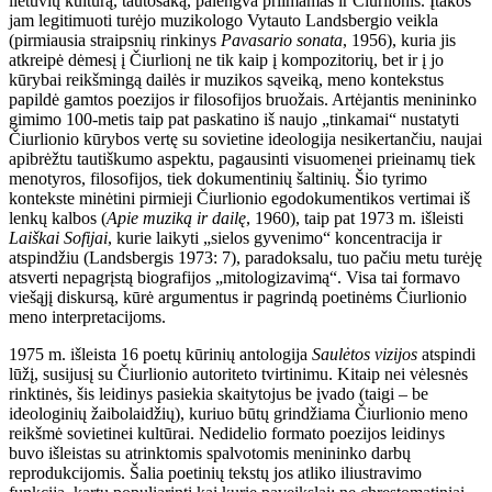
lietuvių kultūrą, tautosaką, palengva priimamas ir Čiurlionis. Įtakos
jam legitimuoti turėjo muzikologo Vytauto Landsbergio veikla
(pirmiausia straipsnių rinkinys
Pavasario sonata
, 1956), kuria jis
atkreipė dėmesį į Čiurlionį ne tik kaip į kompozitorių, bet ir į jo
kūrybai reikšmingą dailės ir muzikos sąveiką, meno kontekstus
papildė gamtos poezijos ir filosofijos bruožais. Artėjantis menininko
gimimo 100-metis taip pat paskatino iš naujo „tinkamai“ nustatyti
Čiurlionio kūrybos vertę su sovietine ideologija nesikertančiu, naujai
apibrėžtu tautiškumo aspektu, pagausinti visuomenei prieinamų tiek
menotyros, filosofijos, tiek dokumentinių šaltinių. Šio tyrimo
kontekste minėtini pirmieji Čiurlionio egodokumentikos vertimai iš
lenkų kalbos (
Apie muziką ir dailę
, 1960), taip pat 1973 m. išleisti
Laiškai Sofijai
, kurie laikyti „sielos gyvenimo“ koncentracija ir
atspindžiu (Landsbergis 1973: 7), paradoksalu, tuo pačiu metu turėję
atsverti nepagrįstą biografijos „mitologizavimą“. Visa tai formavo
viešąjį diskursą, kūrė argumentus ir pagrindą poetinėms Čiurlionio
meno interpretacijoms.
1975 m. išleista 16 poetų kūrinių antologija
Saulėtos vizijos
atspindi
lūžį, susijusį su Čiurlionio autoriteto tvirtinimu. Kitaip nei vėlesnės
rinktinės, šis leidinys pasiekia skaitytojus be įvado (taigi – be
ideologinių žaibolaidžių), kuriuo būtų grindžiama Čiurlionio meno
reikšmė sovietinei kultūrai. Nedidelio formato poezijos leidinys
buvo išleistas su atrinktomis spalvotomis menininko darbų
reprodukcijomis. Šalia poetinių tekstų jos atliko iliustravimo