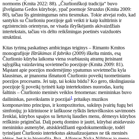
normoms (Kmita 2022: 88). „Čiurlioniškoji tradicija“ buvo
įžvelgiama Gedos kūryboje, ypač poemoje
Strazdas
(Kmita 2009:
80), tačiau šis giminingumas nėra tiesmukas. Tokie atvejai rodo, kad
santykis su Čiurlioniu poezijoje gali veikti ir kaip kultūrinis ir
egzistencinis orientyras, ne visada išryškėjantis akivaizdžiais
intertekstais, tačiau vis dėlto reikšmingas poetinės vaizduotės
struktūrai.
Kitas tyrimą paskatinęs ambicingas teiginys – Rimanto Kmitos
monografijoje
Ištrūkimas iš fabriko
(2009) iškelta mintis, esą
Čiurlionio kūryba laikoma viena svarbiausių atramų įteisinant
sąlygišką vaizdavimą sovietmečio poezijoje (Kmita 2009: 81).
Mąstant apie poezijos modernėjimo ypatumus sovietmečiu kyla
klausimas, ar įmanoma išmatuoti Čiurlionio poveikį tuometiniams
poezijos procesams. Jei taip, tai kokiu būdu? Ko gero, tikslingiausia
poezijoje šį poveikį tyrinėti kaip intertekstines nuorodas, kurių
šaltinis – Čiurlionio meninės veiklos fenomenas: menininkas buvo
1
dailininkas, paveikslams ir poezijai
pritaikęs muzikos
komponavimo principus, ir kompozitorius, sukūręs įvairių fugų bei
simfonijų; jo kūriniuose ir laiškuose ryškūs lietuviškosios savimonės
ženklai, kūrybos sąsajos su lietuvių liaudies menu, dėmesys kūrybos
reiškinio prigimčiai. Dalį poetų domino ir jautri, kūrybai atsidavusio
menininko asmenybė, atsiskleidžianti egodokumentikoje, todėl
tyrinėjant Čiurlionio intertekstus aktualizuojamos ne tik meninės
idėjos, bet ir jo biografija. Pvz., Alfonsas Nyka-Niliūnas jo meno