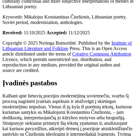
culturally contextual and more subjective interpretations of themes in
Lithuanian poetry.
Keywords
: Mikalojus Konstantinas Čiurlionis, Lithuanian poetry,
Soviet period, modernization, anthologies.
Received:
11/10/2025
Accepted:
11/12/2025
Copyright © 2025 Neringa Butnoriūtė. Published by the
Institute of
Lithuanian Literature and Folklore
Press. This is an Open Access
article distributed under the terms of
Creative Commons Attribution
Licence, which permits unrestricted use, distribution, and
reproduction in any medium, provided the original author and
source are credited.
Įvadinės pastabos
Kalbant apie lietuvių poezijos modernėjimą sovietmečiu, svarbu šį
procesą nagrinėti įvairiais aspektais ir atsižvelgti į skirtingus
modernėjimo impulsus. Vienas iš jų kyla iš poetinių tekstų, kuriuose
kuriamas santykis su Mikalojumi Konstantinu Čiurlioniu, – jam
dedikuotų, interpretuojančių jo kūrybos motyvus arba biografiją.
Straipsnyje siekiama pristatyti šių tekstų ypatumus ir, analizuojant
kai kuriuos pavyzdžius, atkreipti dėmesį į poezijoje atsiskleidžiančio
santykio su Čiurlioniu ideologinį ir intermedialųjį lygmenis. Tyrimą