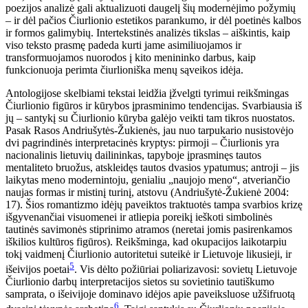
poezijos analizė gali aktualizuoti daugelį šių modernėjimo požymių
– ir dėl pačios Čiurlionio estetikos parankumo, ir dėl poetinės kalbos
ir formos galimybių. Intertekstinės analizės tikslas – aiškintis, kaip
viso teksto prasmę padeda kurti jame asimiliuojamos ir
transformuojamos nuorodos į kito menininko darbus, kaip
funkcionuoja perimta čiurlioniška menų sąveikos idėja.
Antologijose skelbiami tekstai leidžia įžvelgti tyrimui reikšmingas
Čiurlionio figūros ir kūrybos įprasminimo tendencijas. Svarbiausia iš
jų – santykį su Čiurlionio kūryba galėjo veikti tam tikros nuostatos.
Pasak Rasos Andriušytės-Žukienės, jau nuo tarpukario nusistovėjo
dvi pagrindinės interpretacinės kryptys: pirmoji – Čiurlionis yra
nacionalinis lietuvių dailininkas, tapyboje įprasminęs tautos
mentaliteto bruožus, atskleidęs tautos dvasios ypatumus; antroji – jis
laikytas meno modernintoju, genialiu „naujojo meno“, atveriančio
naujas formas ir mistinį turinį, atstovu (Andriušytė-Žukienė 2004:
17). Šios romantizmo idėjų paveiktos traktuotės tampa svarbios krizę
išgyvenančiai visuomenei ir atliepia poreikį ieškoti simbolinės
tautinės savimonės stiprinimo atramos (neretai jomis pasirenkamos
iškilios kultūros figūros). Reikšminga, kad okupacijos laikotarpiu
tokį vaidmenį Čiurlionio autoritetui suteikė ir Lietuvoje likusieji, ir
5
išeivijos poetai
. Vis dėlto požiūriai poliarizavosi: sovietų Lietuvoje
Čiurlionio darbų interpretacijos sietos su sovietinio tautiškumo
samprata, o išeivijoje dominavo idėjos apie paveiksluose užšifruotą
6