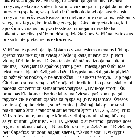
laikosi šios logikos: dėmesingai absorbuoja gamtinius paveikslų
motyvus, siekdama suderinti kūrinio virsmo patirtį pagal dailininko
nurodomą spalvinę seką. Kaip ir Čiurlionio tapyboje, svarbiausiu
motyvu tampa šviesos kismas nuo mėlynos prie raudonos, reiškiantis
sąlygą rastis gyvybei ir vidinę energiją. Toks interpretavimas, kai
aprašomi vizualūs motyvai tekste asimiliuojami neradikaliai,
laikantis paveikslų siūlomų dėsnių, leidžia šiuos Vaičiūnaitės tekstus
priskirti interpretacinėms ekfrazėms.
Vaičiūnaitės poezijoje atpažįstamas vizualiesiems menams būdingas
sprendimas fiksuojant šviesą ar šešėlių kaitą niuansuotai plėtoti
vidinę kūrinio dramą. Dažno teksto plėtotė realizuojama kaitant
rakursą – žvelgiant iš apačios į viršų, pvz., miestą aprašančiuose
tekstuose subjektės žvilgsnis dažnai krypsta nuo šaligatvio plytelės
iki bažnyčios bokšto, o ne atvirkščiai – iš aukštai žemyn. Taip pagal
Čiurlionio sumanymą „apžiūrinėjami“ ir cikliniai jo paveikslai, o tai
padeda koncentruoti semantines ypatybes. „Trylikoje strofų“ šis
principas išlaikomas: išorine laikytina šviesa atpažįstama pagal
tapybos cikle dominuojančią baltą spalvą (buvusį tamsos–šviesos
kontrastą), apibendrintą, su užuomina į būsimąjį laiką: „priversi
plakti mano širdį / raudonai saulei tekant šįryt“ (VI, ŽS, 229). Nuo
VII strofos prabylama apie kūrinio vidinį spinduliavimą, būsimą
sąlytį kūriniui „išnirus“. VII–IX „Pasaulio sutvėrimo“ paveiksluose
regima raudona spalva, ji iš pradžių yra ne „apšviečianti“ iš viršaus,
bet iš apačios: raudonų augalų stiebai, ryškūs žiedai. Dvikryptis