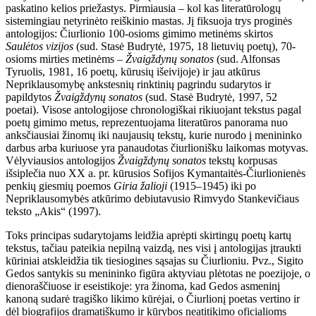
paskatino kelios priežastys. Pirmiausia – kol kas literatūrologų
sistemingiau netyrinėto reiškinio mastas. Jį fiksuoja trys proginės
antologijos: Čiurlionio 100-osioms gimimo metinėms skirtos
Saulėtos vizijos
(sud. Stasė Budrytė, 1975, 18 lietuvių poetų), 70-
osioms mirties metinėms –
Žvaigždynų sonatos
(sud. Alfonsas
Tyruolis, 1981, 16 poetų, kūrusių išeivijoje) ir jau atkūrus
Nepriklausomybę ankstesnių rinktinių pagrindu sudarytos ir
papildytos
Žvaigždynų sonatos
(sud. Stasė Budrytė, 1997, 52
poetai). Visose antologijose chronologiškai rikiuojant tekstus pagal
poetų gimimo metus, reprezentuojama literatūros panorama nuo
anksčiausiai žinomų iki naujausių tekstų, kurie nurodo į menininko
darbus arba kuriuose yra panaudotas čiurlionišku laikomas motyvas.
Vėlyviausios antologijos
Žvaigždynų sonatos
tekstų korpusas
išsiplečia nuo XX a. pr. kūrusios Sofijos Kymantaitės-Čiurlionienės
penkių giesmių poemos
Giria žalioji
(1915–1945) iki po
Nepriklausomybės atkūrimo debiutavusio Rimvydo Stankevičiaus
teksto „Akis“ (1997).
Toks principas sudarytojams leidžia aprėpti skirtingų poetų kartų
tekstus, tačiau pateikia nepilną vaizdą, nes visi į antologijas įtraukti
kūriniai atskleidžia tik tiesiogines sąsajas su Čiurlioniu. Pvz., Sigito
Gedos santykis su menininko figūra aktyviau plėtotas ne poezijoje, o
dienoraščiuose ir eseistikoje: yra žinoma, kad Gedos asmeninį
kanoną sudarė tragiško likimo kūrėjai, o Čiurlionį poetas vertino ir
dėl biografijos dramatiškumo ir kūrybos neatitikimo oficialioms