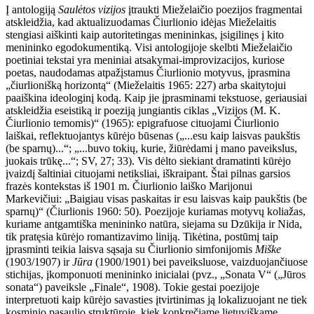
Į antologiją
Saulėtos vizijos
įtraukti Mieželaičio poezijos fragmentai
atskleidžia, kad aktualizuodamas Čiurlionio idėjas Mieželaitis
stengiasi aiškinti kaip autoritetingas menininkas, įsigilinęs į kito
menininko egodokumentiką. Visi antologijoje skelbti Mieželaičio
poetiniai tekstai yra meniniai atsakymai-improvizacijos, kuriose
poetas, naudodamas atpažįstamus Čiurlionio motyvus, įprasmina
„čiurlionišką horizontą“ (Mieželaitis 1965: 227) arba skaitytojui
paaiškina ideologinį kodą. Kaip jie įprasminami tekstuose, geriausiai
atskleidžia eseistiką ir poeziją jungiantis ciklas „Vizijos (M. K.
Čiurlionio temomis)“ (1965): epigrafuose cituojami Čiurlionio
laiškai, reflektuojantys kūrėjo būsenas („...esu kaip laisvas paukštis
(be sparnų)...“; „...buvo tokių, kurie, žiūrėdami į mano paveikslus,
juokais trūkę...“; SV, 27; 33). Vis dėlto siekiant dramatinti kūrėjo
įvaizdį šaltiniai cituojami netiksliai, iškraipant. Štai pilnas garsios
frazės kontekstas iš 1901 m. Čiurlionio laiško Marijonui
Markevičiui: „Baigiau visas paskaitas ir esu laisvas kaip paukštis (be
sparnų)“ (Čiurlionis 1960: 50). Poezijoje kuriamas motyvų koliažas,
kuriame antgamtiška menininko natūra, siejama su Dzūkija ir Nida,
tik pratęsia kūrėjo romantizavimo liniją. Tikėtina, postūmį taip
įprasminti teikia laisva sąsaja su Čiurlionio simfonijomis
Miške
(1903/1907) ir
Jūra
(1900/1901) bei paveiksluose, vaizduojančiuose
stichijas, įkomponuoti menininko inicialai (pvz., „Sonata V“ („Jūros
sonata“) paveiksle „Finale“, 1908). Tokie gestai poezijoje
interpretuoti kaip kūrėjo savasties įtvirtinimas ją lokalizuojant ne tiek
kosminio pasaulio struktūroje, kiek konkrečiame lietuviškame