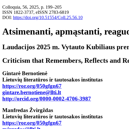
Colloquia, 56, 2025, p. 199–205
ISSN 1822-3737, eISSN 2783-6819
DOI:
https://doi.org/10.51554/Coll.25.56.10
Atsimenanti, apmąstanti, reaguo
Laudacijos 2025 m. Vytauto Kubiliaus prem
Criticism that Remembers, Reflects and Re
Gintarė Bernotienė
Lietuvių literatūros ir tautosakos institutas
https://ror.org/050gfgn67
gintare.bernotiene@llti.lt
http://orcid.org/0000-0002-4706-3987
Manfredas Žvirgždas
Lietuvių literatūros ir tautosakos institutas
https://ror.org/050gfgn67