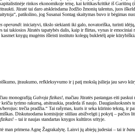
o kapitalistinėje rinkos ekonomikoje teisę, kai kritikas/kritikė iš Gariūnų
traukti. Jūratė tai daro atskleisdama žodžio žmonių talentus, juos išk
kaitytoja“, patikslino, jog Susanai Sontag skaitymas buvo ir bėgimas nuo
s operandi
: iniciatyvi, tikslo siekianti iki galo, novatoriška, turinti idė
s tai takiosios Jūratės tapatybės dalis, kaip ir flirtas, vynas ir emociniai
 kasmet knygų mugėms išleisti instituto kolegų bukletėlį apie kūrybiški
menybiškumo, įtraukumo, refkleksyvumo ir į patį mokslą įsilieja jau savo
aičiau monografiją
Galvoja fizikas!
, mačiau Jūratės pastangas eiti paskui m
r keičia tyrimo rakursą, atsitraukia, pradeda iš naujo. Daugiasluoksnės 
erojus: trečia pradžia.“ Tai rašymas, kuris ir seka kūrinio tekstą, ir pa
iškas. Diskutuodama komisijoje siūliau atsižvelgti į pokytį – pačios lite
fizikas!
– tai ir naujas standartas knygos kultūros srityje.
ūratė man primena Agnę Žagrakalytę. Laisvi jų abiejų judesiai – tai ir
band