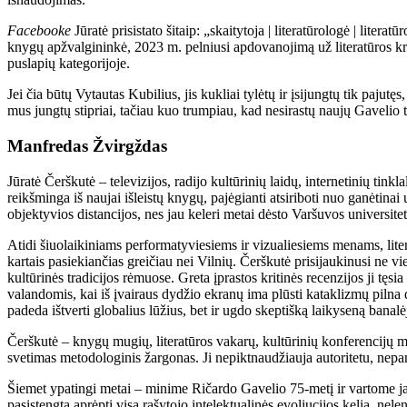
Facebooke
Jūratė prisistato šitaip: „skaitytoja | literatūrologė | litera
knygų apžvalgininkė, 2023 m. pelniusi apdovanojimą už literatūros krit
puslapių kategorijoje.
Jei čia būtų Vytautas Kubilius, jis kukliai tylėtų ir įsijungtų tik pajut
mus jungtų stipriai, tačiau kuo trumpiau, kad nesirastų naujų Gavelio 
Manfredas Žvirgždas
Jūratė Čerškutė – televizijos, radijo kultūrinių laidų, internetinių tinkl
reikšminga iš naujai išleistų knygų, pajėgianti atsiriboti nuo ganėtinai
objektyvios distancijos, nes jau keleri metai dėsto Varšuvos universitet
Atidi šiuolaikiniams performatyviesiems ir vizualiesiems menams, liter
kartais pasiekiančias greičiau nei Vilnių. Čerškutė prisijaukinusi ne vi
kultūrinės tradicijos rėmuose. Greta įprastos kritinės recenzijos ji tęs
valandomis, kai iš įvairaus dydžio ekranų ima plūsti kataklizmų pilna 
padeda ištverti globalius lūžius, bet ir ugdo skeptišką laikyseną banalė
Čerškutė – knygų mugių, literatūros vakarų, kultūrinių konferencijų mod
svetimas metodologinis žargonas. Ji nepiktnaudžiauja autoritetu, nepa
Šiemet ypatingi metai – minime Ričardo Gavelio 75-metį ir vartome ja
pasistengta aprėpti visą rašytojo intelektualinės evoliucijos kelią, nele