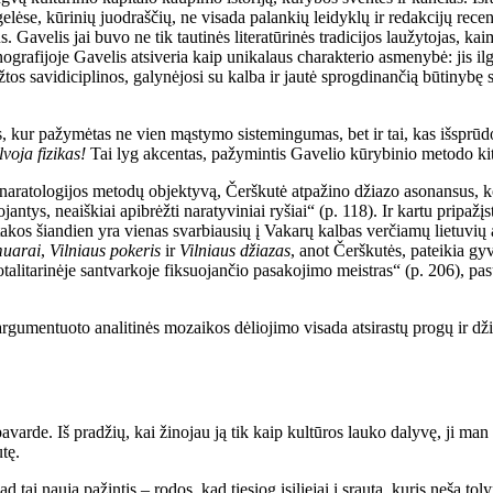
knygelėse, kūrinių juodraščių, ne visada palankių leidyklų ir redakcijų r
. Gavelis jai buvo ne tik tautinės literatūrinės tradicijos laužytojas, ka
grafijoje Gavelis atsiveria kaip unikalaus charakterio asmenybė: jis ilg
ežtos savidiciplinos, galynėjosi su kalba ir jautė sprogdinančią būtinybę 
s, kur pažymėtas ne vien mąstymo sistemingumas, bet ir tai, kas išsprūdo
voja fizikas!
Tai lyg akcentas, pažymintis Gavelio kūrybinio metodo k
naratologijos metodų objektyvą, Čerškutė atpažino džiazo asonansus, k
uojantys, neaiškiai apibrėžti naratyviniai ryšiai“ (p. 118). Ir kartu pripa
akos šiandien yra vienas svarbiausių į Vakarų kalbas verčiamų lietuvių a
uarai
,
Vilniaus pokeris
ir
Vilniaus džiazas
, anot Čerškutės, pateikia gy
talitarinėje santvarkoje fiksuojančio pasakojimo meistras“ (p. 206), pa
argumentuoto analitinės mozaikos dėliojimo visada atsirastų progų ir dži
r pavarde. Iš pradžių, kai žinojau ją tik kaip kultūros lauko dalyvę, ji ma
tę.
 tai nauja pažintis – rodos, kad tiesiog įsiliejai į srautą, kuris neša toly