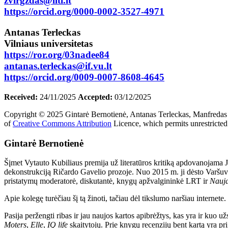
zvirgzdas@llti.lt
https://orcid.org/0000-0002-3527-4971
Antanas Terleckas
Vilniaus universitetas
https://ror.org/03nadee84
antanas.terleckas@if.vu.lt
https://orcid.org/0009-0007-8608-4645
Received:
24/11/2025
Accepted:
03/12/2025
Copyright © 2025 Gintarė Bernotienė, Antanas Terleckas, Manfredas
of
Creative Commons Attribution
Licence, which permits unrestricted 
Gintarė Bernotienė
Šįmet Vytauto Kubiliaus premija už literatūros kritiką apdovanojama Jūr
dekonstrukciją Ričardo Gavelio prozoje. Nuo 2015 m. ji dėsto Varšuvos
pristatymų moderatorė, diskutantė, knygų apžvalgininkė LRT ir
Nauja
Apie kolegę turėčiau šį tą žinoti, tačiau dėl tikslumo naršiau internet
Pasija peržengti ribas ir jau naujos kartos apibrėžtys, kas yra ir kuo u
Moters
,
Elle
,
IQ life
skaitytojų. Prie knygų recenzijų bent kartą yra pr