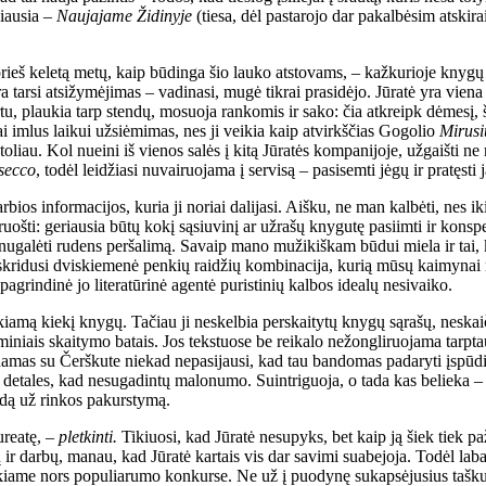
biausia –
Naujajame Židinyje
(tiesa, dėl pastarojo dar pakalbėsim atskirai
 prieš keletą metų, kaip būdinga šio lauko atstovams, – kažkurioje kn
 tarsi atsižymėjimas – vadinasi, mugė tikrai prasidėjo. Jūratė yra vien
tu, plaukia tarp stendų, mosuoja rankomis ir sako: čia atkreipk dėmesį, ši
ai imlus laikui užsiėmimas, nes ji veikia kaip atvirkščias Gogolio
Mirusi
a toliau. Kol nueini iš vienos salės į kitą Jūratės kompanijoje, užgaišti
secco
, todėl leidžiasi nuvairuojama į servisą – pasisemti jėgų ir pratęst
varbios informacijos, kuria ji noriai dalijasi. Aišku, ne man kalbėti, nes 
uošti: geriausia būtų kokį sąsiuvinį ar užrašų knygutę pasiimti ir konsp
ip nugalėti rudens peršalimą. Savaip mano mužikiškam būdui miela ir tai
šskridusi dviskiemenė penkių raidžių kombinacija, kurią mūsų kaimynai 
agrindinė jo literatūrinė agentė puristinių kalbos idealų nesivaiko.
amą kiekį knygų. Tačiau ji neskelbia perskaitytų knygų sąrašų, neskaičiu
niais skaitymo batais. Jos tekstuose be reikalo nežongliruojama tarptau
damas su Čerškute niekad nepasijausi, kad tau bandomas padaryti įspūdis,
detales, kad nesugadintų malonumo. Suintriguoja, o tada kas belieka – e
ndą už rinkos pakurstymą.
ureatę, –
pletkinti.
Tikiuosi, kad Jūratė nesupyks, bet kaip ją šiek tiek p
r darbų, manau, kad Jūratė kartais vis dar savimi suabejoja. Todėl laba
 kokiame nors populiarumo konkurse. Ne už į puodynę sukapsėjusius tašk