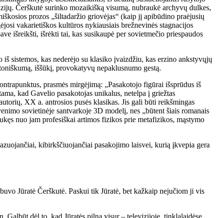
ecenzijų. Čerškutė surinko mozaikišką visumą, nubraukė archyvų dulkes,
imiškosios prozos „šiltadaržio griovėjas“ (kaip jį apibūdino praėjusių
ėjosi vakarietiškos kultūros nykiausiais brežnevinės stagnacijos
save išreikšti, išrėkti tai, kas susikaupė per sovietmečio priespaudos
 iš sistemos, kas nederėjo su klasiko įvaizdžiu, kas erzino ankstyvųjų
itoniškumą, iššūkį, provokatyvų nepaklusnumo gestą.
ontrapunktus, prasmės mirgėjimą: „Pasakotojo figūrai išsprūdus iš
žįstama, kad Gavelio pasakotojas unikalus, netelpa į griežtas
utorių, XX a. antrosios pusės klasikas. Jis gali būti reikšmingas
venimo sovietinėje santvarkoje 3D modelį, nes „būtent šiais romanais
sukęs nuo jam profesiškai artimos fizikos prie metafizikos, mąstymo
azuojančiai, kibirkščiuojančiai pasakojimo laisvei, kurią įkvepia gera
n buvo Jūratė Čerškutė. Paskui tik Jūratė, bet kažkaip nejučiom ji vis
n. Galbūt dėl to, kad Jūratės pilna visur – televizijoje, tinklalaidėse,