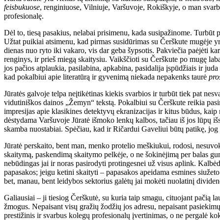
feisbukuose
, renginiuose, Vilniuje, Varšuvoje, Rokiškyje, o man svar
profesionalę.
Dėl to, tiesą pasakius, nelabai prisimenu, kada susipažinome. Turbūt
Užtat puikiai atsimenu, kad pirmas susidūrimas su Čerškute mugėje yra
dienas nuo ryto iki vakaro, vis dar geba šypsotis. Pakviečia paėjėti kar
renginys, ir prieš miegą skaitysiu. Vaikščioti su Čerškute po mugę lab
jos pačios atplaukia, pasilabina, apkabina, pasidalija įspūdžiais ir jud
kad pokalbiui apie literatūrą ir gyvenimą niekada nepakenks taurė
pro
Jūratės galvoje telpa neįtikėtinas kiekis svarbios ir turbūt tiek pat nes
vidutiniškos dainos „Žemyn“ tekstą. Pokalbiui su Čerškute reikia pasir
impresijas apie klasikines detektyvų ekranizacijas ir kitus būdus, ka
dėstydama Varšuvoje Jūratė išmoko lenkų kalbos, tačiau iš jos lūpų i
skamba nuostabiai. Spėčiau, kad ir Ričardui Gaveliui būtų patikę, jog p
Jūratė perskaito, bent man, menko protelio meškiukui, rodosi, nesuvoki
skaitymą, paskendimą skaitymo pelkėje, o ne šokinėjimą per balas gumi
nebūdingas jai ir noras pasirodyti protingesnei už visus aplink. Kalbė
papasakos; jeigu ketini skaityti – papasakos apeidama esmines siužeto 
bet, manau, bent leidybos sektorius galėtų jai mokėti nuolatinį divide
Galiausiai – ji tiesiog Čerškutė, su kuria taip smagu, cituojant pačią la
žmogus. Nepaisant visų gražių žodžių jos adresu, nepaisant pasiekimų i
prestižinis ir svarbus kolegų profesionalų įvertinimas, o ne pergalė