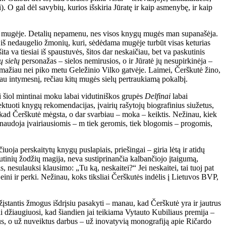
). O gal dėl savybių, kurios išskiria Jūratę ir kaip asmenybę, ir kaip
ygų mugėje. Detalių nepamenu, nes visos knygų mugės man supanašėja.
a iš nedaugelio žmonių, kuri, sėdėdama mugėje turbūt visas keturias
ta va tiesiai iš spaustuvės, šitos dar neskaičiau, bet va paskutinis
ų sielų
personažas – sielos nemirusios, o ir Jūratė jų nesupirkinėja –
 ne mažiau nei piko metu Geležinio Vilko gatvėje. Laimei, Čerškutė žino,
i jau intymesnį, rečiau kitų mugės sielų pertraukiamą pokalbį.
iki šiol mintinai moku labai vidutiniškos grupės
Delfinai
labai
ektuoti knygų rekomendacijas, įvairių rašytojų biografinius siužetus,
, kad Čerškutė mėgsta, o dar svarbiau – moka – keiktis. Nežinau, kiek
naudoja įvairiausiomis – m tiek geromis, tiek blogomis – progomis,
oja perskaitytų knygų puslapiais, priešingai – giria lėtą ir atidų
tinių žodžių magija, neva sustiprinančia kalbančiojo įtaigumą,
 nesulauksi klausimo: „Tu ką, neskaitei?“ Jei neskaitei, tai tuoj pat
ini ir perki. Nežinau, koks tiksliai Čerškutės indėlis į Lietuvos BVP,
ažįstantis žmogus išdrįsiu pasakyti – manau, kad Čerškutė yra ir jautrus
i džiaugiuosi, kad šiandien jai teikiama Vytauto Kubiliaus premija –
us, o už nuveiktus darbus – už inovatyvią monografiją apie Ričardo