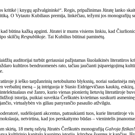
tūros kritikė | knygų apžvalgininkė“. Regis, pripažinimas Jūratę lanko skait
iką. O Vytauto Kubiliaus premija, linkėčiau, težymi jos monografijų ser
ęs, kad būtina kažką apginti. Jūratei ir mums visiems linkiu, kad Čiurlioni
tipo skilčių
Respublikoje
. Tai Kubilius būtinai paminėtų.
alaidžių auditorijai turbūt geriausiai pažįstamas šiuolaikinės literatūros kr
 uždaro kultūros bendruomenės rato, tačiau jaučianti įsipareigojimą kultū
e.
atūroje ji ieško tarpžanrinių netobulumo blyksnių, noriai sudarinėja mė
en verbalinį meną – ją intriguoja ir Stasio Eidrigevičiaus kaukių, eskizų
ia intelektualaus esė žanro, kurio vienas pionierių lietuvių literatūroje
didžioji istorija, puikiai suveikia Čerškutės kvietimas susikurti asmeni
jančio, virtualybėn vis giliau panyrančio pasaulio atžvilgiu.
eratorė, sudėliojanti akcentus, patraukianti tuos, kurie literatūroje vis
mokslauja, netvirtina, kad jos perskaitymo būdas – vienintelis įmanoma
m skirtą, 18 metų rašytą Jūratės Čerškutės monografiją
Galvoja fizikas
ngvą kultūrinio kapitalo kaupimo istoriją, kūrybos šventes ir kančias. Išra