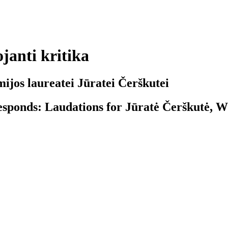
janti kritika
ijos laureatei Jūratei Čerškutei
sponds: Laudations for Jūratė Čerškutė, Wi