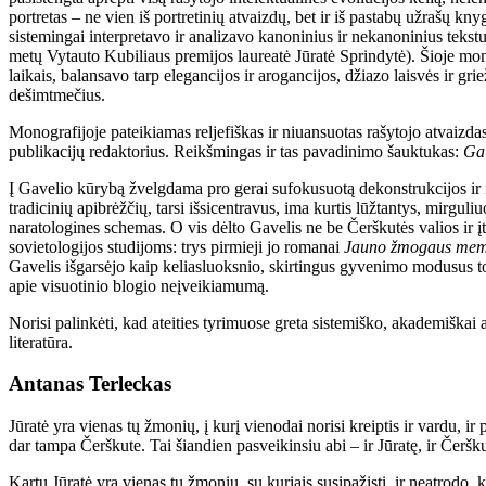
portretas – ne vien iš portretinių atvaizdų, bet ir iš pastabų užrašų 
sistemingai interpretavo ir analizavo kanoninius ir nekanoninius tekstus
metų Vytauto Kubiliaus premijos laureatė Jūratė Sprindytė). Šioje mono
laikais, balansavo tarp elegancijos ir arogancijos, džiazo laisvės ir gri
dešimtmečius.
Monografijoje pateikiamas reljefiškas ir niuansuotas rašytojo atvaizda
publikacijų redaktorius. Reikšmingas ir tas pavadinimo šauktukas:
Gal
Į Gavelio kūrybą žvelgdama pro gerai sufokusuotą dekonstrukcijos ir 
tradicinių apibrėžčių, tarsi išsicentravus, ima kurtis lūžtantys, mirguli
naratologines schemas. O vis dėlto Gavelis ne be Čerškutės valios ir įt
sovietologijos studijoms: trys pirmieji jo romanai
Jauno žmogaus mem
Gavelis išgarsėjo kaip keliasluoksnio, skirtingus gyvenimo modusus to
apie visuotinio blogio neįveikiamumą.
Norisi palinkėti, kad ateities tyrimuose greta sistemiško, akademiškai 
literatūra.
Antanas Terleckas
Jūratė yra vienas tų žmonių, į kurį vienodai norisi kreiptis ir vardu, i
dar tampa Čerškute. Tai šiandien pasveikinsiu abi – ir Jūratę, ir Čeršku
Kartu Jūratė yra vienas tų žmonių, su kuriais susipažįsti, ir neatrodo, kad