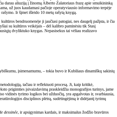
 (čia darau aliuziją į žinomą Alberto Zalatoriaus frazę apie smuikininką
eldama, už juos kaudamasi pačioje operatyviausio informavimo terpėje
 rašymo. Ir šįmet išleido 10 metų rašytą knygą.
jų, kultūros bendruomenėje ji jaučiasi patogiai, nes daugelį pažįsta, ir čia
 ryšiai su kultūros veikėjais – dėl kalibro paminėsiu tik Stasį
ausiųjų dvyliktuko knygas. Nepasisekus tai vėliau realizavo
 kūrybiškumu, įsimenamumu, – tokia buvo ir Kubiliaus dinamiškų sakinių
etodologiją, tačiau ir reflektuoti procesą. Ji, kaip kritikė,
teksto prigimties įsivaizdavimą praskleidžia monografijos turinys, jame
iso vidinės tyrimo logikos bei užduočių, yra apgalvotas ir, svarbiausia,
ratūrologijos disciplinos plėtrą, sudėtingėjimą ir didėjantį tyrimų
e dessinée
, ir apsigynimas kardais, ir maksimalus žodžio bravūros