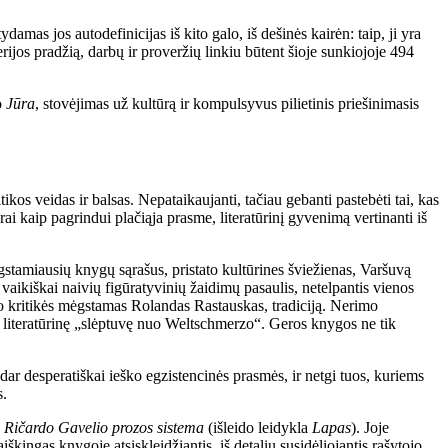
ydamas jos autodefinicijas iš kito galo, iš dešinės kairėn: taip, ji yra
ijos pradžią, darbų ir proveržių linkiu būtent šioje sunkiojoje 494
o
Jūra
, stovėjimas už kultūrą ir kompulsyvus pilietinis priešinimasis
itikos veidas ir balsas. Nepataikaujanti, tačiau gebanti pastebėti tai, kas
rai kaip pagrindui plačiąja prasme, literatūrinį gyvenimą vertinanti iš
gstamiausių knygų sąrašus, pristato kultūrines šviežienas, Varšuvą
, vaikiškai naivių figūratyvinių žaidimų pasaulis, netelpantis vienos
 buvo kritikės mėgstamas Rolandas Rastauskas, tradiciją. Nerimo
nę literatūrinę „slėptuvę nuo Weltschmerzo“. Geros knygos ne tik
 dar desperatiškai ieško egzistencinės prasmės, ir netgi tuos, kuriems
s.
! Ričardo Gavelio prozos sistema
(išleido leidykla
Lapas
). Joje
iškingas knygoje atsiskleidžiantis, iš detalių susidėliojantis rašytojo