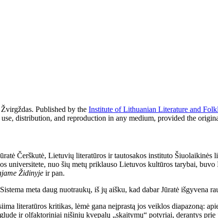
 Žvirgždas. Published by the
Institute of Lithuanian Literature and Folk
use, distribution, and reproduction in any medium, provided the origina
atė Čerškutė, Lietuvių literatūros ir tautosakos instituto Šiuolaikinės l
 universitete, nuo šių metų priklauso Lietuvos kultūros tarybai, buvo 
jame Židinyje
ir pan.
e. Sistema meta daug nuotraukų, iš jų aišku, kad dabar Jūratė išgyvena r
žsiima literatūros kritikas, lėmė gana neįprastą jos veiklos diapazoną: ap
igludę ir olfaktoriniai nišinių kvepalų „skaitymų“ potyriai, derantys pr