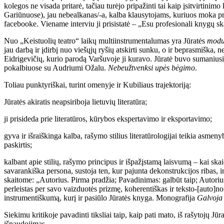
kolegos ne visada pritarė, tačiau turėjo pripažinti tai kaip įsitvirtinim
Gariūnuose), jau nebealkanas/-a, kalba klausytojams, kuriuos moka pri
facebooke. Viename interviu ji prisistatė – „Esu profesionali knygų s
Nuo „Keistuolių teatro“ laikų multiinstrumentalumas yra Jūratės
modu
jau darbą ir įdirbį nuo viešųjų ryšių atskirti sunku, o ir beprasmiška, ne
Eidrigevičių, kurio parodą Varšuvoje ji kuravo. Jūratė buvo sumaniusi
pokalbiuose su Audriumi Ožalu.
Nebeužtvenksi upės bėgimo
.
Toliau punktyriškai, turint omenyje ir Kubiliaus trajektoriją:
Jūratės akiratis neapsiriboja lietuvių literatūra;
ji prisideda prie literatūros, kūrybos ekspertavimo ir eksportavimo;
gyva ir išraiškinga kalba, rašymo stilius literatūrologijai teikia as
paskirtis;
kalbant apie stilių, rašymo principus ir išpažįstamą laisvumą – kai sk
savarankiška persona, sustoja ten, kur pajunta dekonstrukcijos ribas, i
skaitome: „Autorius. Pirma pradžia; Pavadinimas: galbūt taip; Autorius/h
perleistas per savo vaizduotės prizmę, koherentiškas ir teksto-[auto]nom
instrumentiškumą, kurį ir pasiūlo Jūratės knyga. Monografija
Galvoja 
Siekimu kritikoje pavadinti tiksliai taip, kaip pati mato, iš rašytojų J
išnaudojimas.