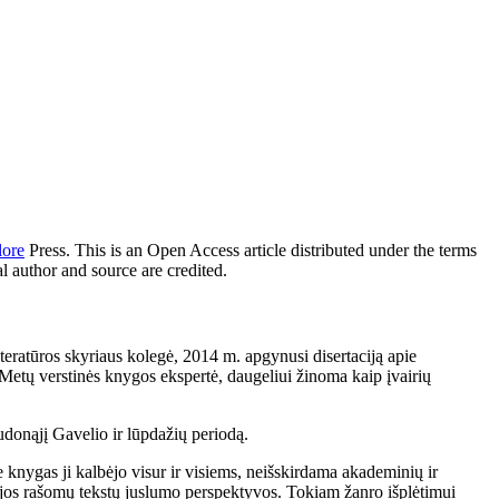
lore
Press. This is an Open Access article distributed under the terms
l author and source are credited.
iteratūros skyriaus kolegė, 2014 m. apgynusi disertaciją apie
Metų verstinės knygos ekspertė, daugeliui žinoma kaip įvairių
audonąjį Gavelio ir lūpdažių periodą.
ie knygas ji kalbėjo visur ir visiems, neišskirdama akademinių ir
ie jos rašomų tekstų juslumo perspektyvos. Tokiam žanro išplėtimui