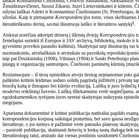
laiškas Konstantinui Čiurlioniui, Česlovui Sasnauskui, Aleksandrui 
Žmuidzinavičienei, Juozui Zikarui, Juzei Lietuvninkaitei ir kitiems. Či
rašytas laiškas Adelei ir Konstantinui Čiurlioniams (St. Peterburgas, i
užrašai. Kaip ir pirmajame
Korespondencijos
tome, visus skelbiamus l
4
literatūriškumo derinį, savitai iliustruoja laiško ir literatūros santykį
.
Atskirai norėčiau atkreipti dėmesį į išleistų dviejų
Korespondencijos
to
žemėlapiai surinkti iš Europos ir JAV archyvų, bibliotekų, mokslo ir k
gyvenimo poveikis pasaulio kultūrai). Skaitytojai tarp iliustracijų r
nuotraukomis, atvirlaiškiais ir atvirukais su paveikslų reprodukcijomis
taip pat Druskininkų (1908), Vilniaus (1904) ir Sankt Peterburgo planais
įstaigų ir organizacijų santrumpos, Čiurlionio paminėtų kūrinių (muzik
Reziumuojant – iš tiesų epistolikos atveju tiesiog neįmanomas joks galu
palikimo kritinis leidimas sudaro solidų pagrindą įsižiūrėti į privatų t
bruožų kaitą ir žmogaus bei kūrėjo evoliuciją. Laiškų ir juos lydinč
moderno
reikšmių) žavesio. Laiškų išliekamumo vertė neginčijama, at
egodokumentikos tyrėjams (nors neretai skaitytojas nukrypsta epistolin
mėgėjams.
Aptariama dokumentinė ir kritinė publikacija natūraliai papildo esamą 
korespondencijos korpusą saikingai praturtina, bet savo gausa neužg
literatūroje, o jos turinys ir pažintinė vertė patrauks platesnę skaity
– pasirodė publikacija, skatinanti lietuvių ir lenkų tautų dialogą tiek 
literatūrologų ratui, atsirado dar vienas postūmis susidomėti Čiurlion