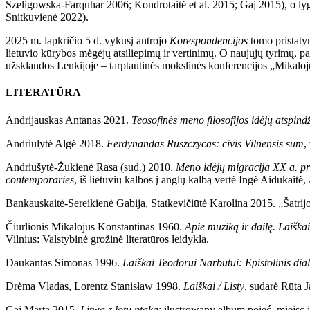
Szeligowska-Farquhar 2006; Kondrotaitė et al. 2015; Gaj 2015), o l
Snitkuvienė 2022).
2025 m. lapkričio 5 d. vykusį antrojo
Korespondencijos
tomo pristaty
lietuvio kūrybos mėgėjų atsiliepimų ir vertinimų. O naujųjų tyrimų, pa
užsklandos Lenkijoje – tarptautinės mokslinės konferencijos „Mikaloj
LITERATŪRA
Andrijauskas Antanas 2021.
Teosofinės meno filosofijos idėjų atspind
Andriulytė Algė 2018.
Ferdynandas Ruszczycas: civis Vilnensis sum
,
Andriušytė-Žukienė Rasa (sud.) 2010.
Meno idėjų migracija XX a. prad
contemporaries
, iš lietuvių kalbos į anglų kalbą vertė Ingė Aidukaitė,
Bankauskaitė-Sereikienė Gabija, Statkevičiūtė Karolina 2015. „Šatrij
Čiurlionis Mikalojus Konstantinas 1960.
Apie muziką ir dailę. Laiškai,
Vilnius: Valstybinė grožinė literatūros leidykla.
Daukantas Simonas 1996.
Laiškai Teodorui Narbutui: Epistolinis dia
Drėma Vladas, Lorentz Stanisław 1998.
Laiškai / Listy
, sudarė Rūta 
Gaj Marta 2015.
Litwa z lotu ptaka
: ilustrowany album pojęć, miejsc