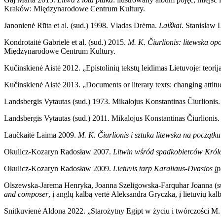
Kraków: Międzynarodowe Centrum Kultury.
Janonienė Rūta et al. (sud.) 1998. Vladas Drėma.
Laiškai
. Stanislaw 
Kondrotaitė Gabrielė et al. (sud.) 2015.
M. K. Čiurlionis: litewska op
Międzynarodowe Centrum Kultury.
Kučinskienė Aistė 2012. „Epistolinių tekstų leidimas Lietuvoje: teori
Kučinskienė Aistė 2013. „Documents or literary texts: changing attitud
Landsbergis Vytautas (sud.) 1973. Mikalojus Konstantinas Čiurlionis
Landsbergis Vytautas (sud.) 2011. Mikalojus Konstantinas Čiurlionis
Laučkaitė Laima 2009.
M. K. Čiurlionis i sztuka litewska na początk
Okulicz-Kozaryn Radosław 2007.
Litwin wśród spadkobierców Króla
Okulicz-Kozaryn Radosław 2009.
Lietuvis tarp Karaliaus-Dvasios įp
Olszewska-Jarema Henryka, Joanna Szeligowska-Farquhar Joanna (s
and composer
, į anglų kalbą vertė Aleksandra Gryczka, į lietuvių 
Snitkuvienė Aldona 2022. „Starożytny Egipt w życiu i twórczości M. K