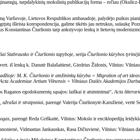
yginamųjų, tarpdalykinių mokslinių publikacijų forma – rečiau (Okulic
mą Varšuvoje, Lietuvos Respublikos ambasadoje, palydėjo puikus pianis
grįstų išleista korespondencija, galime tikėtis jau netrukus, sulaukę P
us Konstantinas Čiurlionis tarp ankstyvojo lenkų ir lietuvių modernizm
žiai Stabrausko ir Čiurlionio tapyboje
, serija
Čiurlionio kūrybos tyrinėj
 vert. iš lenkų k. Danutė Balašaitienė, Giedrius Židonis, Vilnius: Vilnia
žioje: M. K. Čiurlionio ir amžininkų kūryba = Migration of art ideas a
Acta Academiae Artium Vilnensis = Vilniaus Dailės Akademijos Darba
os Raganos egodokumentų sąsajos: laiškai ir atsiminimai“,
Acta litterar
 užrašai ir straipsniai
, parengė Valerija Čiurlionytė-Karužienė, vertė 
logas
, parengė Reda Griškaitė, Vilnius: Mokslo ir enciklopedijų leidykl
Janonienė, Vidmantas Jankauskas, Rasa Dičiuvienė, Vilnius: Vilniaus da
 i faktów z życia Mikalojusa Konstantinasa Čiurlionisa towarzyszący w