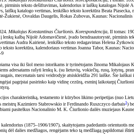
 pirminis teksto dešifravimas, kalendorius ir laiškų katalogas Nijolė
s, laiškų katalogo vertimas, lenkiško teks
to korektūra Beata Piasecka, 
ušytė-Žukienė, Osvaldas Daugelis, Rokas Zubovas, Kaunas: Nacionalinis
2024.
Mikalojus Konstantinas Čiurlionis.
Korespondencija
, II tomas: 1
 lenkų kalbą Nijolė Adomavičienė, įvado bendraautorystė, pirminis teks
tų vertimas Audra Kairienė, lenkiško teksto redagavimas Helena Żytkowi
o teksto korektūra, kalendoriaus vertimas Joanna Tabor, Kaunas: Nacion
-9
elbiama visa iki šiol meno istorikams ir tyrinėtojams žinoma Mikalojaus
iems adresatams rašyti lenkų k. (su lietuvių, vokiečių, rusų, lotynų, pranc
raugais, mecenatais tarsi veidrodyje atsiskleidžia 291 laiške. Šie laiškai
ngėjai pagrįstai pasirinko kaip vidinę cezūrą, esminį laikotarpį Čiurlion
ntyrą.
ijos charakteristiką, testamento ir kūrybos likimo peripetijas (nuo Liet
3
os meistrų Kazimiero Stabrowskio ir Ferdinando Ruszczyco darbais
) b
skelbiami pasitelkus Nacionalinio M. K. Čiurlionio dailės muziejaus Kaun
kalendorius (1875–1906/1907), skaitytojams padedantis orientuotis me
jonių dėl dalies medžiagos, rengėjams teko tą medžiagą papildomai ištirti