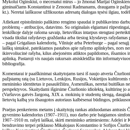
Mykolui Oginskiui, o mecenatui mirus – jo žmonai Marijai Oginskienei (
giminaičiams Konstantinui ir Zenonui Radmanams, draugams ir pažįs
kt.). Neretai laiškuose užfiksuotas adresatų dialogas tęsėsi ilgiau, tod
Atliekant epistolininio palikimo rengimo spaudai ir publikavimo dar
problemų – atribucijos, datavimo. Su originalais elgiamasi rūpestingai,
lenkiškoje dalyje rašoma savaip, lietuviškus intarpus stengtasi perteik
visada tiksliai rašydavęs graždanka arba tiesiog klysdavęs rašydamas
– pagal Grigaliaus kalendorių, Vilniuje arba Peterburge – pagal senąjį
laiškų sintaksė, pateikiamos pastabos apie rašymo aplinkybes, nors ner
ikirevoliucinė rašyba, kilus abejonėms atliktos papildomos, išsamios ir r
aplinką. Pastaroji vis naujais rakursais atsiskleidžia itin informatyv
bibliografija.
Komentarai ir paaiškinimai skaitytojams tarsi iš naujo atveria Čiurlioni
pažįstamų ratą (su Lietuvos, Lenkijos, Rusijos, Vokietijos kultūromis s
menininko identitetas ir pasaulėžiūra. Asmeniškas, neretai buitiškas nep
perspektyvos. Skaitydami išgirsime Čiurlionio idiolektą, kultūrinę jo at
(Varšuvos gatvės žargoną, XIX a. mokinių ir studentų slengą, daugiaka
lietuvių kalbą yra išsaugotos autoriaus kalbėsenai būdingos, priklauso
Praėjus penkeriems metams į skaitytojų rankas atiduodamas antrasis Č
gyvenimo kalendorius (1907–1911), nuo darbo prie baigiamos simfo
1907–1910 m. rašyti laiškai, skirti menininko artimiesiems: Adelei ir 
bendravimo terpei priklauso Mikalojaus Konstantino ir Sofijos Čiurl