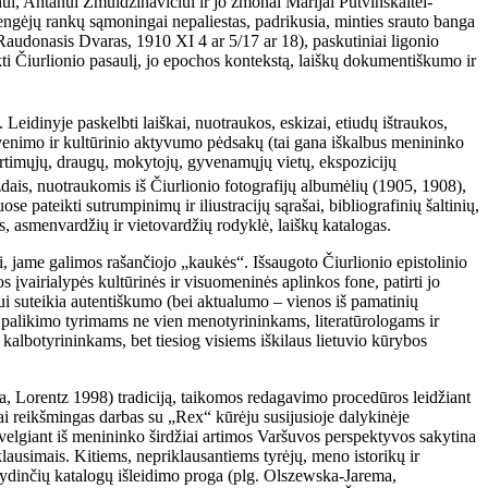
i, Antanui Žmuidzinavičiui ir jo žmonai Marijai Putvinskaitei-
 rengėjų rankų sąmoningai nepaliestas, padrikusia, minties srauto banga
 (Raudonasis Dvaras, 1910 XI 4 ar 5/17 ar 18), paskutiniai ligonio
kti Čiurlionio pasaulį, jo epochos kontekstą, laiškų dokumentiškumo ir
Leidinyje paskelbti laiškai, nuotraukos, eskizai, etiudų ištraukos,
 gyvenimo ir kultūrinio aktyvumo pėdsakų (tai gana iškalbus menininko
 artimųjų, draugų, mokytojų, gyvenamųjų vietų, ekspozicijų
zdais, nuotraukomis iš Čiurlionio fotografijų albumėlių (1905, 1908),
e pateikti sutrumpinimų ir iliustracijų sąrašai, bibliografinių šaltinių,
s, asmenvardžių ir vietovardžių rodyklė, laiškų katalogas.
ui, jame galimos rašančiojo „kaukės“. Išsaugoto Čiurlionio epistolinio
s įvairialypės kultūrinės ir visuomeninės aplinkos fone, patirti jo
ui suteikia autentiškumo (bei aktualumo – vienos iš pamatinių
o palikimo tyrimams ne vien menotyrininkams, literatūrologams ir
kalbotyrininkams, bet tiesiog visiems iškilaus lietuvio kūrybos
ma, Lorentz 1998) tradiciją, taikomos redagavimo procedūros leidžiant
ai reikšmingas darbas su „Rex“
kūrėju susijusioje dalykinėje
 Žvelgiant iš menininko širdžiai artimos Varšuvos perspektyvos sakytina
 klausimais. Kitiems, nepriklausantiems tyrėjų, meno istorikų ir
s lydinčių katalogų išleidimo proga (plg. Olszewska-Jarema,