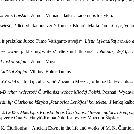
Lorentz
Laiškai
, Vilnius: Vilniaus dailės akademijos leidykla.
owieść
, iš lietuvių kalbos vertė Tomasz Bieroń, Marta Duda-Gryc, Vero
ja ir praktika: Juozo Tumo-Vaižganto atvejis“,
Lietuvių katalikų mokslo 
es toward publishing writers‘ letters in Lithuania“,
Lituanus
, 59(4), 35
.
Laiškai Sofijai
, Vilnius: Vaga.
.
Laiškai Sofijai
, Vilnius: Baltos lankos.
u XX wieku
, į lenkų kalbą vertė Zuzanna Mrozik, Vilnius: Baltos lankos.
-Ducha: twórczość Čiurlionisa wobec Młodej Polski
, Poznań: Wydaw
ėdinių: Čiurlionio kūryba ,Jaunosios Lenkijos‘ kontekste
, iš lenkų kal
ud.) 2006.
Mikalojus Konstantinas Čiurlionis: litewski malarz i kompozy
kalbą vertė Ona Vaičiulytė-Romančuk, Katowice: Muzeum Śląskie.
. Čiurlionisa = Ancient Egypt in the life and works of M. K. Čiurlion