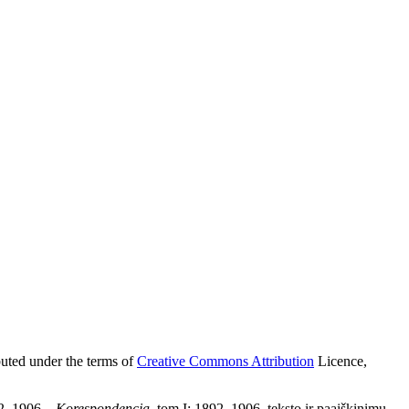
buted under the terms of
Creative Commons Attribution
Licence,
92–1906
– Korespondencja
,
tom I: 1892–1906, teksto ir paaiškinimų