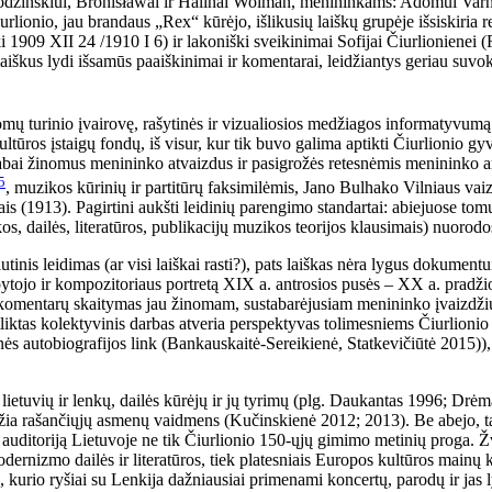
Vodzinskiui, Bronisławai ir Halinai Wolman, menininkams
: Adomui Varnu
urlionio, jau brandaus „Rex“ kūrėjo, išlikusių laiškų grupėje išsiskiria
ki 1909 XII 24 /1910 I 6) ir lakoniški sveikinimai Sofijai Čiurlionienei
aiškus lydi išsamūs paaiškinimai ir komentarai, leidžiantys geriau suvo
mų turinio įvairovę, rašytinės ir vizualiosios medžiagos informatyvumą. 
ultūros įstaigų fondų, iš visur, kur tik buvo galima aptikti Čiurlionio
as labai žinomus menininko atvaizdus ir pasigrožės retesnėmis menininko
5
, muzikos kūrinių ir partitūrų faksimilėmis, Jano Bulhako Vilniaus vai
 (1913). Pagirtini aukšti leidinių parengimo standartai: abiejuose tomuos
os, dailės, literatūros, publikacijų muzikos teorijos klausimais) nuorodo
tinis leidimas (ar visi laiškai rasti?), pats laiškas nėra lygus dokument
apytojo ir kompozitoriaus portretą XIX a. antrosios pusės – XX a. pradžio
ių komentarų skaitymas jau žinomam, sustabarėjusiam menininko įvaizdži
liktas kolektyvinis darbas atveria perspektyvas tolimesniems Čiurlioni
ės autobiografijos link (Bankauskaitė-Sereikienė, Statkevičiūtė 2015)), 
lietuvių ir lenkų, dailės kūrėjų ir jų tyrimų (plg. Daukantas 1996; Drė
ožia rašančiųjų asmenų vaidmens (Kučinskienė 2012; 2013). Be abejo, t
tojų auditoriją Lietuvoje ne tik Čiurlionio 150-ųjų gimimo metinių proga.
modernizmo dailės ir literatūros, tiek platesniais Europos kultūros mainų
iu, kurio ryšiai su Lenkija dažniausiai primenami koncertų, parodų ir ja