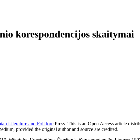
nio korespondencijos skaitymai
nian Literature and Folklore
Press. This is an Open Access article distri
medium, provided the original author and source are credited.
2019.
Mikalojus
Konstantinas Čiurlionis. Korespondencija
,
I tomas: 18