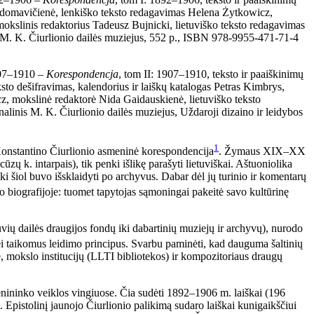
 Adomavičienė, lenkiško teksto redagavimas Helena Żytkowicz,
mokslinis redaktorius Tadeusz Bujnicki, lietuviško teksto redagavimas
 M. K. Čiurlionio dailės muziejus, 552 p., ISBN 978-9955-471-71-4
907–1910
– Korespondencja
, tom II: 1907–1910, teksto ir paaiškinimų
to dešifravimas, kalendorius ir laiškų katalogas Petras Kimbrys,
cz, mokslinė redaktorė Nida Gaidauskienė, lietuviško teksto
alinis M. K. Čiurlionio dailės muziejus, Uždaroji dizaino ir leidybos
1
 Konstantino Čiurlionio asmeninė korespondencija
. Žymaus XIX–XX
ūzų k. intarpais), tik penki išlikę parašyti lietuviškai. Aštuoniolika
 iki šiol buvo išsklaidyti po archyvus. Dabar dėl jų turinio ir komentarų
io biografijoje: tuomet tapytojas sąmoningai pakeitė savo kultūrinę
uvių dailės draugijos fondų iki dabartinių muziejų ir archyvų), nurodo
ei taikomus leidimo principus. Svarbu paminėti, kad dauguma šaltinių
e, mokslo institucijų (LLTI bibliotekos) ir kompozitoriaus draugų
nininko veiklos vingiuose. Čia sudėti 1892–1906 m. laiškai (196
. Epistolinį jaunojo Čiurlionio palikimą sudaro laiškai kunigaikščiui