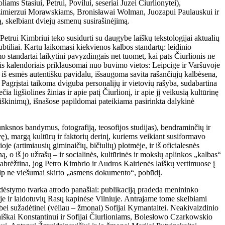
ms Stasiui, Petrui, Povilui, seseriai Juzei Čiurlionytei),
zimierzui Morawskiams, Bronisławai Wolman, Juozapui Paulauskui ir
tą, skelbiant dviejų asmenų susirašinėjimą.
Petrui Kimbriui teko susidurti su daugyb
e laiškų tekstologijai aktualių
btiliai. Kartu laikomasi kiekvienos kalbos standartų: leidinio
o standartai laikytini pavyzdingais net tuomet, kai pats Čiurlionis ne
is kalendoriais priklausomai nuo buvimo vietos: Leipcige ir Varšuvoje
i iš esmės autentišku pavidalu, išsaugoma savita rašančiųjų kalbėsena,
 Pagrįstai taikoma dviguba personalijų ir vietovių rašyba, sudabartina
 ligšiolines žinias ir apie patį Čiurlionį, ir apie jį veikusią kultūrinę
aaiškinimų), išnašose papildomai pateikiama pasirinkta dalykinė
lunksnos bandymus, fotografiją, teosofijos studijas), bendraminčių ir
vę), margą kultūrų ir faktorių derinį, kuriems veikiant susiformavo
je (artimiausių giminaičių, bičiulių) plotmėje, ir iš oficialesnės
ą, o iš jo užrašų – ir socialinės, kultūrinės ir mokslų aplinkos „kalbas“
abrėžtina, jog Petro Kimbrio ir Audros Kairienės laiškų vertimuose į
 kaip ne viešumai skirto „asmens dokumento“, pobūdį.
šdėstymo tvarka atrodo panašiai: publikaciją pradeda menininko
e ir laidotuvių Rasų kapinėse Vilniuje. Antrajame tome skelbiami
i bei sužadėtinei (vėliau – žmonai) Sofijai Kymantaitei. Neakivaizdinio
iškai Konstantinui ir Sofijai Čiurlioniams, Bolesłowo Czarkowskio