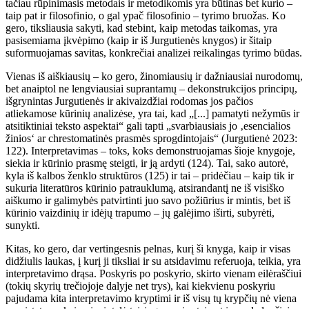
tačiau rūpinimasis metodais ir metodikomis yra būtinas bet kurio –
taip pat ir filosofinio, o gal ypač filosofinio – tyrimo bruožas. Ko
gero, tiksliausia sakyti, kad stebint, kaip metodas taikomas, yra
pasisemiama įkvėpimo (kaip ir iš Jurgutienės knygos) ir šitaip
suformuojamas savitas, konkrečiai analizei reikalingas tyrimo būdas.
Vienas iš aiškiausių – ko gero, žinomiausių ir dažniausiai nurodomų,
bet anaiptol ne lengviausiai suprantamų – dekonstrukcijos principų,
išgrynintas Jurgutienės ir akivaizdžiai rodomas jos pačios
atliekamose kūrinių analizėse, yra tai, kad „[...] pamatyti nežymūs ir
atsitiktiniai teksto aspektai“ gali tapti „svarbiausiais jo ‚esencialios
žinios‘ ar chrestomatinės prasmės sprogdintojais“ (Jurgutienė 2023:
122). Interpretavimas – toks, koks demonstruojamas šioje knygoje,
siekia ir kūrinio prasmę steigti, ir ją ardyti (124). Tai, sako autorė,
kyla iš kalbos ženklo struktūros (125) ir tai – pridėčiau – kaip tik ir
sukuria literatūros kūrinio patrauklumą, atsirandantį ne iš visiško
aiškumo ir galimybės patvirtinti juo savo požiūrius ir mintis, bet iš
kūrinio vaizdinių ir idėjų trapumo – jų galėjimo iširti, subyrėti,
sunykti.
Kitas, ko gero, dar vertingesnis pelnas, kurį ši knyga, kaip ir visas
didžiulis laukas, į kurį ji tiksliai ir su atsidavimu referuoja, teikia, yra
interpretavimo drąsa. Poskyris po poskyrio, skirto vienam eilėraščiui
(tokių skyrių trečiojoje dalyje net trys), kai kiekvienu poskyriu
pajudama kita interpretavimo kryptimi ir iš visų tų krypčių nė viena