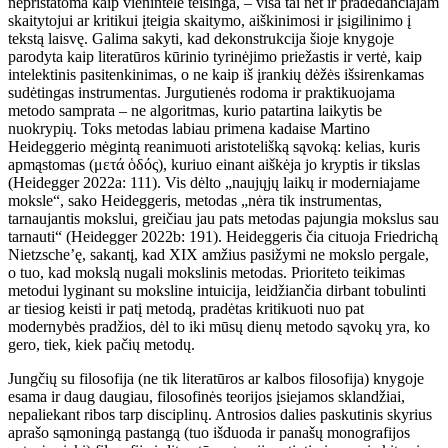
nepristatoma kaip vienintelė teisinga, – visa tai net ir pradedančiajam
skaitytojui ar kritikui įteigia skaitymo, aiškinimosi ir įsigilinimo į
tekstą laisvę. Galima sakyti, kad dekonstrukcija šioje knygoje
parodyta kaip literatūros kūrinio tyrinėjimo priežastis ir vertė, kaip
intelektinis pasitenkinimas, o ne kaip iš įrankių dėžės išsirenkamas
sudėtingas instrumentas. Jurgutienės rodoma ir praktikuojama
metodo samprata – ne algoritmas, kurio patartina laikytis be
nuokrypių. Toks metodas labiau primena kadaise Martino
Heideggerio mėgintą reanimuoti aristotelišką sąvoką: kelias, kuris
apmąstomas (μετά ὁδός), kuriuo einant aiškėja jo kryptis ir tikslas
(Heidegger 2022a: 111). Vis dėlto „naujųjų laikų ir moderniajame
moksle“, sako Heideggeris, metodas „nėra tik instrumentas,
tarnaujantis mokslui, greičiau jau pats metodas pajungia mokslus sau
tarnauti“ (Heidegger 2022b: 191). Heideggeris čia cituoja Friedrichą
Nietzsche’ę, sakantį, kad XIX amžius pasižymi ne mokslo pergale,
o tuo, kad mokslą nugali mokslinis metodas. Prioriteto teikimas
metodui lyginant su moksline intuicija, leidžiančia dirbant tobulinti
ar tiesiog keisti ir patį metodą, pradėtas kritikuoti nuo pat
modernybės pradžios, dėl to iki mūsų dienų metodo sąvokų yra, ko
gero, tiek, kiek pačių metodų.
Jungčių su filosofija (ne tik literatūros ar kalbos filosofija) knygoje
esama ir daug daugiau, filosofinės teorijos įsiejamos sklandžiai,
nepaliekant ribos tarp disciplinų. Antrosios dalies paskutinis skyrius
aprašo sąmoningą pastangą (tuo išduoda ir panašų monografijos