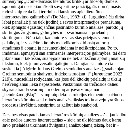
sumanymą: „Domėdamasis literatūros kritikų ar filosofų darbais
sąmoningai nesiekiau iškelti savą kritinę poziciją, šis domėjimasis
radosi kaip reakcija į teorinius klausimus apie literatūros
interpretavimo galimybes“ (De Man, 1983: xi). Jurgutienė čia dirba
labai panašiai: ji ne tiek įrodinėja savos interpretacijos pranašumą,
kiek apmąsto egzistuojančias pasirinkto kūrinio analizes, parodo jų
skirtingus žingsnius, galimybes ir – svarbiausia – prielaidų
skirtingumą. Nėra taip, kad autorė visas šias prieigas vienodai
palaikytų, ir vis dėlto kitomis metodikomis dirbusių autorių
atradimus ji aptaria jų nesumenkindama ir neiškreipdama. Po to,
imdamasi apmąstyti sau artimesnės interpretacjos galimybes, tai daro
įtikinamai ir taktiškai, suabejodama ne tiek anksčiau aptartų analizių
tikslumu, kiek jų universaliu galiojimu. Daugiausia autorė čia
susitelkia į Algirdo Juliaus Greimo semiotines analizes („suabejojant
Greimo semiotiniu skaitymu ir dekonstruojant jį“ (Jurgutienė 2023:
219)), nuosekliai rodydama, kas jose dėl kitokių prielaidų ir tikslų
neišvengiamai lieka nepastebėta. Paskutiniai du trečiosios dalies
skyriai atranda svarbių – modernių ar įsivaizduojamai
„bendražmogiškų“ – sampratų dekonstrukcijos elementus pačiuose
literatūros kūriniuose: kritinės analizės tikslas tokiu atveju yra šiuos
procesus išryškinti, sustiprinti ar galbūt jais suabejoti.
Iš esmės visas pateikiamas literatūros kūrinių analizes – čia jau kalbu
apie pačios autorės interpretacijas – sieja ne tik įdėmus daug kartų
savo prielaidas tikrinantis žvilgsnis į analizuojamą tekstą, bet ir –