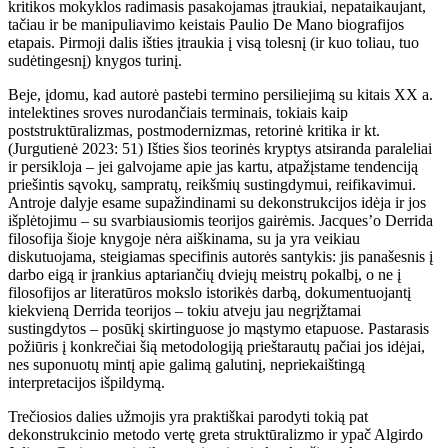
kritikos mokyklos radimasis pasakojamas įtraukiai, nepataikaujant,
tačiau ir be manipuliavimo keistais Paulio De Mano biografijos
etapais. Pirmoji dalis išties įtraukia į visą tolesnį (ir kuo toliau, tuo
sudėtingesnį) knygos turinį.
Beje, įdomu, kad autorė pastebi termino persiliejimą su kitais XX a.
intelektines sroves nurodančiais terminais, tokiais kaip
poststruktūralizmas, postmodernizmas, retorinė kritika ir kt.
(Jurgutienė 2023: 51) Išties šios teorinės kryptys atsiranda paraleliai
ir persikloja – jei galvojame apie jas kartu, atpažįstame tendenciją
priešintis sąvokų, sampratų, reikšmių sustingdymui, reifikavimui.
Antroje dalyje esame supažindinami su dekonstrukcijos idėja ir jos
išplėtojimu – su svarbiausiomis teorijos gairėmis. Jacques’o Derrida
filosofija šioje knygoje nėra aiškinama, su ja yra veikiau
diskutuojama, steigiamas specifinis autorės santykis: jis panašesnis į
darbo eigą ir įrankius aptariančių dviejų meistrų pokalbį, o ne į
filosofijos ar literatūros mokslo istorikės darbą, dokumentuojantį
kiekvieną Derrida teorijos – tokiu atveju jau negrįžtamai
sustingdytos – posūkį skirtinguose jo mąstymo etapuose. Pastarasis
požiūris į konkrečiai šią metodologiją prieštarautų pačiai jos idėjai,
nes suponuotų mintį apie galimą galutinį, nepriekaištingą
interpretacijos išpildymą.
Trečiosios dalies užmojis yra praktiškai parodyti tokią pat
dekonstrukcinio metodo vertę greta struktūralizmo ir ypač Algirdo