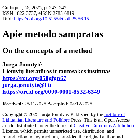
Colloquia, 56, 2025, p. 243–247
ISSN 1822-3737, eISSN 2783-6819
DOI:
https://doi.org/10.51554/Coll.25.56.15
Apie metodo sampratas
On the concepts of a method
Jurga Jonutytė
Lietuvių literatūros ir tautosakos institutas
https://ror.org/050gfgn67
jurga.jonutyte@llti
https://orcid.org/0000-0001-8532-6349
Received:
25/11/2025
Accepted:
04/12/2025
Copyright © 2025 Jurga Jonutytė. Published by the
Institute of
Lithuanian Literature and Folklore
Press. This is an Open Access
article distributed under the terms of
Creative Commons Attribution
Licence, which permits unrestricted use, distribution, and
reproduction in any medium, provided the original author and