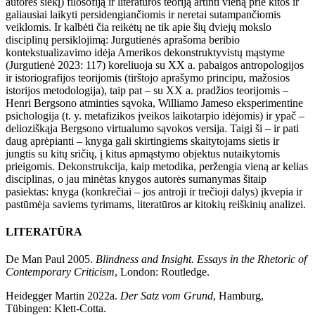
autorės siekį) filosofiją ir literatūros teoriją artinti vieną prie kitos ir
galiausiai laikyti persidengiančiomis ir neretai sutampančiomis
veiklomis. Ir kalbėti čia reikėtų ne tik apie šių dviejų mokslo
disciplinų persiklojimą: Jurgutienės aprašoma beribio
kontekstualizavimo idėja Amerikos dekonstruktyvistų mąstyme
(Jurgutienė 2023: 117) koreliuoja su XX a. pabaigos antropologijos
ir istoriografijos teorijomis (tirštojo aprašymo principu, mažosios
istorijos metodologija), taip pat – su XX a. pradžios teorijomis –
Henri Bergsono atminties sąvoka, Williamo Jameso eksperimentine
psichologija (t. y. metafizikos įveikos laikotarpio idėjomis) ir ypač –
delioziškąja Bergsono virtualumo sąvokos versija. Taigi ši – ir pati
daug aprėpianti – knyga gali skirtingiems skaitytojams sietis ir
jungtis su kitų sričių, į kitus apmąstymo objektus nutaikytomis
prieigomis. Dekonstrukcija, kaip metodika, peržengia vieną ar kelias
disciplinas, o jau minėtas knygos autorės sumanymas šitaip
pasiektas: knyga (konkrečiai – jos antroji ir trečioji dalys) įkvepia ir
pastūmėja saviems tyrimams, literatūros ar kitokių reiškinių analizei.
LITERATŪRA
De Man Paul 2005.
Blindness and Insight. Essays in the Rhetoric of
Contemporary Criticism
, London: Routledge.
Heidegger Martin 2022a.
Der Satz vom Grund
, Hamburg,
Tübingen: Klett-Cotta.