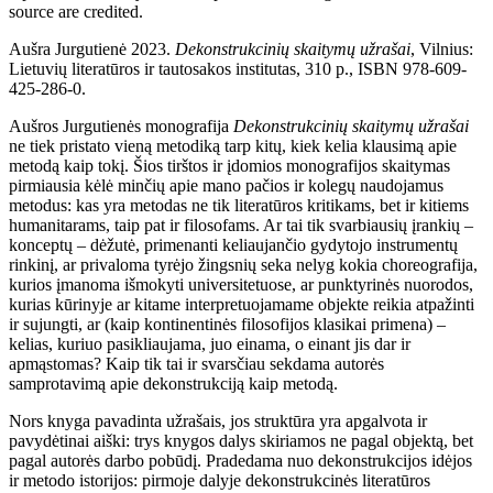
source are credited.
Aušra Jurgutienė 2023.
Dekonstrukcinių skaitymų užrašai
,
Vilnius:
Lietuvių literatūros ir tautosakos institutas, 310 p., ISBN 978-609-
425-286-0.
Aušros Jurgutienės monografija
Dekonstrukcinių skaitymų užrašai
ne tiek pristato vieną metodiką tarp kitų, kiek kelia klausimą apie
metodą kaip tokį. Šios tirštos ir įdomios monografijos skaitymas
pirmiausia kėlė minčių apie mano pačios ir kolegų naudojamus
metodus: kas yra metodas ne tik literatūros kritikams, bet ir kitiems
humanitarams, taip pat ir filosofams. Ar tai tik svarbiausių įrankių –
konceptų – dėžutė, primenanti keliaujančio gydytojo instrumentų
rinkinį, ar privaloma tyrėjo žingsnių seka nelyg kokia choreografija,
kurios įmanoma išmokyti universitetuose, ar punktyrinės nuorodos,
kurias kūrinyje ar kitame interpretuojamame objekte reikia atpažinti
ir sujungti, ar (kaip kontinentinės filosofijos klasikai primena) –
kelias, kuriuo pasikliaujama, juo einama, o einant jis dar ir
apmąstomas? Kaip tik tai ir svarsčiau sekdama autorės
samprotavimą apie dekonstrukciją kaip metodą.
Nors knyga pavadinta užrašais, jos struktūra yra apgalvota ir
pavydėtinai aiški: trys knygos dalys skiriamos ne pagal objektą, bet
pagal autorės darbo pobūdį. Pradedama nuo dekonstrukcijos idėjos
ir metodo istorijos: pirmoje dalyje dekonstrukcinės literatūros