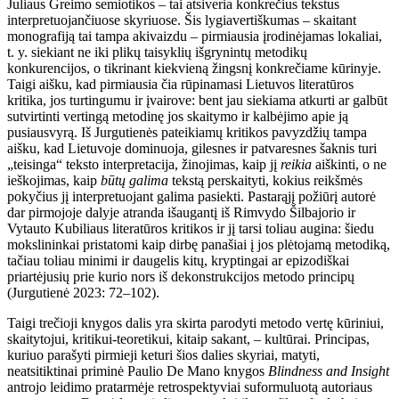
Juliaus Greimo semiotikos – tai atsiveria konkrečius tekstus
interpretuojančiuose skyriuose. Šis lygiavertiškumas – skaitant
monografiją tai tampa akivaizdu – pirmiausia įrodinėjamas lokaliai,
t. y. siekiant ne iki plikų taisyklių išgrynintų metodikų
konkurencijos, o tikrinant kiekvieną žingsnį konkrečiame kūrinyje.
Taigi aišku, kad pirmiausia čia rūpinamasi Lietuvos literatūros
kritika, jos turtingumu ir įvairove: bent jau siekiama atkurti ar galbūt
sutvirtinti vertingą metodinę jos skaitymo ir kalbėjimo apie ją
pusiausvyrą. Iš Jurgutienės pateikiamų kritikos pavyzdžių tampa
aišku, kad Lietuvoje dominuoja, gilesnes ir patvaresnes šaknis turi
„teisinga“ teksto interpretacija, žinojimas, kaip jį
reikia
aiškinti, o ne
ieškojimas, kaip
būtų galima
tekstą perskaityti, kokius reikšmės
pokyčius jį interpretuojant galima pasiekti. Pastarąjį požiūrį autorė
dar pirmojoje dalyje atranda išaugantį iš Rimvydo Šilbajorio ir
Vytauto Kubiliaus literatūros kritikos ir jį tarsi toliau augina: šiedu
mokslininkai pristatomi kaip dirbę panašiai į jos plėtojamą metodiką,
tačiau toliau minimi ir daugelis kitų, kryptingai ar epizodiškai
priartėjusių prie kurio nors iš dekonstrukcijos metodo principų
(Jurgutienė 2023: 72–102).
Taigi trečioji knygos dalis yra skirta parodyti metodo vertę kūriniui,
skaitytojui, kritikui-teoretikui, kitaip sakant, – kultūrai. Principas,
kuriuo parašyti pirmieji keturi šios dalies skyriai, matyti,
neatsitiktinai priminė Paulio De Mano knygos
Blindness and Insight
antrojo leidimo pratarmėje retrospektyviai suformuluotą autoriaus