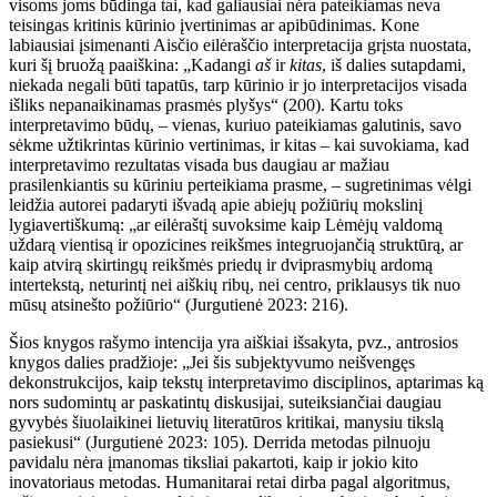
visoms joms būdinga tai, kad galiausiai nėra pateikiamas neva
teisingas kritinis kūrinio įvertinimas ar apibūdinimas. Kone
labiausiai įsimenanti Aisčio eilėraščio interpretacija grįsta nuostata,
kuri šį bruožą paaiškina: „Kadangi
aš
ir
kitas
, iš dalies sutapdami,
niekada negali būti tapatūs, tarp kūrinio ir jo interpretacijos visada
išliks nepanaikinamas prasmės plyšys“ (200). Kartu toks
interpretavimo būdų, – vienas, kuriuo pateikiamas galutinis, savo
sėkme užtikrintas kūrinio vertinimas, ir kitas – kai suvokiama, kad
interpretavimo rezultatas visada bus daugiau ar mažiau
prasilenkiantis su kūriniu perteikiama prasme, – sugretinimas vėlgi
leidžia autorei padaryti išvadą apie abiejų požiūrių mokslinį
lygiavertiškumą: „ar eilėraštį suvoksime kaip Lėmėjų valdomą
uždarą vientisą ir opozicines reikšmes integruojančią struktūrą, ar
kaip atvirą skirtingų reikšmės priedų ir dviprasmybių ardomą
intertekstą, neturintį nei aiškių ribų, nei centro, priklausys tik nuo
mūsų atsinešto požiūrio“ (Jurgutienė 2023: 216).
Šios knygos rašymo intencija yra aiškiai išsakyta, pvz., antrosios
knygos dalies pradžioje: „Jei šis subjektyvumo neišvengęs
dekonstrukcijos, kaip tekstų interpretavimo disciplinos, aptarimas ką
nors sudomintų ar paskatintų diskusijai, suteiksiančiai daugiau
gyvybės šiuolaikinei lietuvių literatūros kritikai, manysiu tikslą
pasiekusi“ (Jurgutienė 2023: 105). Derrida metodas pilnuoju
pavidalu nėra įmanomas tiksliai pakartoti, kaip ir jokio kito
inovatoriaus metodas. Humanitarai retai dirba pagal algoritmus,