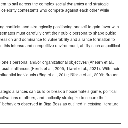
them to sail across the complex social dynamics and strategic
ures celebrity contestants who compete against each other while
conflicts, and strategically positioning oneself to gain favo
r with
emates must carefully craft their public persona to shape public
ssion and dominance to vulnerability and alliance formation to
his intense and competitive environment, ability such as political
e one’s personal and/or organizational objectives”(Ahearn et al.,
 useful alliances (Ferris et al., 2005; Tiwari et al., 2021). With their
luential individuals (Bing et al., 2011; Blickle et al., 2009; Brouer
rategic alliances can build or break a housemate’s game, political
tivations of others, and tactically strategize to secure their
’ behaviors observed in Bigg Boss as outlined in existing literature