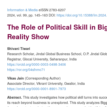
Information & Media
eISSN 2783-6207
2024, vol. 99, pp. 145–163 DOI:
https://doi.org/10.15388/Im.2024
The Role of Political Skill in 
Reality Show
Shivani Tiwari
Research Scholar, Jindal Global Business School, O.P. Jindal Globa
Registrar, Glocal University, Saharanpur, India
https://orcid.org/0000-0003-0498-3406
https://ror.org/04sfnmc71
Vikas Jain
(Corresponding Author)
Associate Director, Vikrant University, Gwalior, India
https://orcid.org/0000-0001-8901-7973
Abstract.
This study investigates how political skill turns into succ
its reach beyond business is unexplored. This study analyzes Bi