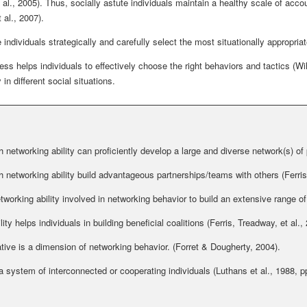
t al., 2005). Thus, socially astute individuals maintain a healthy scale of acc
 al., 2007).
e individuals strategically and carefully select the most situationally appropria
ess helps individuals to effectively choose the right behaviors and tactics (Wih
 in different social situations.
th networking ability can proficiently develop a large and diverse network(s) of 
th networking ability build advantageous partnerships/teams with others (Ferris 
tworking ability involved in networking behavior to build an extensive range of c
ity helps individuals in building beneficial coalitions (Ferris, Treadway, et al.,
ative is a dimension of networking behavior. (Forret & Dougherty, 2004).
a system of interconnected or cooperating individuals (Luthans et al., 1988, p