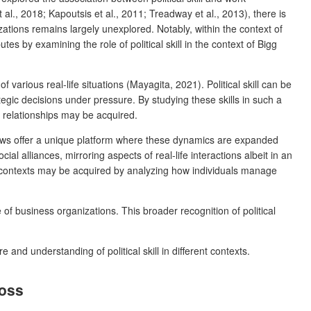
 al., 2018; Kapoutsis et al., 2011; Treadway et al., 2013), there is
z
ations remains largely unexplored. Notably, within the context of
s by examining the role of political skill in the context of Bigg
various real-life situations (Mayagita, 2021). Political skill can be
egic decisions under pressure. By studying these skills in such a
 relationships may be acquired.
 shows offer a unique platform where these dynamics are expanded
l alliances, mirroring aspects of real-life interactions albeit in an
contexts may be acquired by analyzing how individuals manage
 of business organizations. This broader recognition of political
e and understanding of political skill in different contexts.
Boss