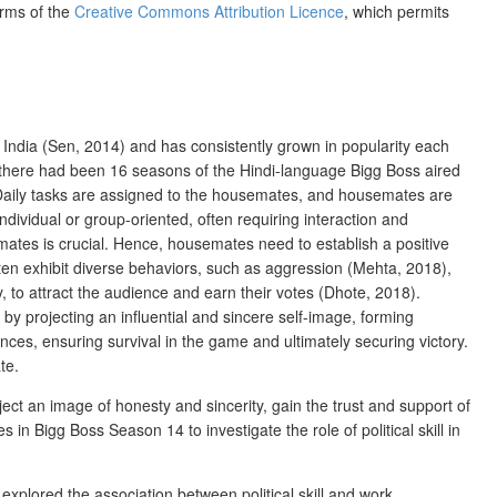
erms of the
Creative Commons Attribution Licence
, which permits
 India (Sen, 2014) and has consistently grown in popularity each
, there had been 16 seasons of the Hindi-language Bigg Boss aired
 Daily tasks are assigned to the housemates, and housemates are
ividual or group-oriented, often requiring interaction and
ates is crucial. Hence, housemates need to establish a positive
ten exhibit diverse behavio
rs, such as aggression (Mehta, 2018),
y, to attract the audience and earn their votes (Dhote, 2018).
 projecting an influential and sincere self-image, forming
nces, ensuring survival in the game and ultimately securing victory.
te.
roject an image of honesty and sincerity, gain the trust and support of
in Bigg Boss Season 14 to investigate the role of political skill in
 explored the association between political skill and work