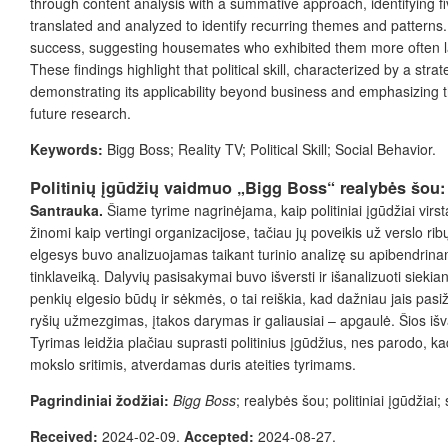
through content analysis with a summative approach, identifying fiv
translated and analyzed to identify recurring themes and pattern
success, suggesting housemates who exhibited them more often laste
These findings highlight that political skill, characterized by a str
demonstrating its applicability beyond business and emphasizing th
future research.
Keywords:
Bigg Boss; Reality TV; Political Skill; Social Behavior.
Politinių įgūdžių vaidmuo „Bigg Boss“ realybės šou: 
Santrauka.
Šiame tyrime nagrinėjama, kaip politiniai įgūdžiai virsta
žinomi kaip vertingi organizacijose, tačiau jų poveikis už verslo r
elgesys buvo analizuojamas taikant turinio analizę su apibendrina
tinklaveiką. Dalyvių pasisakymai buvo išversti ir išanalizuoti sieki
penkių elgesio būdų ir sėkmės, o tai reiškia, kad dažniau jais pasi
ryšių užmezgimas, įtakos darymas ir galiausiai – apgaulė. Šios išva
Tyrimas leidžia plačiau suprasti politinius įgūdžius, nes parodo, kad
mokslo sritimis, atverdamas duris ateities tyrimams.
Pagrindiniai žodžiai:
Bigg
Boss
; realybės šou; politiniai įgūdžiai;
Received:
2024-02-09.
Accepted:
2024-08-27.