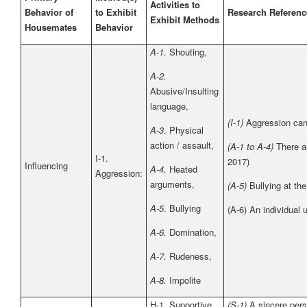
Activities to
Behavior of
to Exhibit
Research Referenc
Exhibit Methods
Housemates
Behavior
A-1.
Shouting,
A-2.
Abusive/Insulting
language,
(I-1)
Aggression can
A-3.
Physical
action / assault,
(A-1 to A-4)
There ar
I-1.
2017)
Influencing
A-4.
Heated
Aggression:
arguments,
(A-5)
Bullying at th
A-5.
Bullying
(A-6) An individual
A-6.
Domination,
A-7.
Rudeness,
A-8.
Impolite
H-1. Supportive
(S-1)
A sincere pers