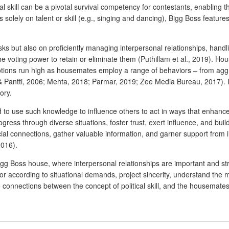
al skill can be a pivotal survival competency for contestants, enabling 
cus solely on talent or skill (e.g., singing and dancing), Bigg Boss feat
but also on proficiently managing interpersonal relationships, handling 
voting power to retain or eliminate them (Puthillam et al., 2019). Hous
tions run high as housemates employ a range of behaviors – from aggre
 Pantti, 2006; Mehta, 2018; Parmar, 2019; Zee Media Bureau, 2017). In t
ory.
nd to use such knowledge to influence others to act in ways that enhanc
rogress through diverse situations, foster trust, exert influence, and build
ocial connections, gather valuable information, and garner support from inf
2016).
 Bigg Boss house, where interpersonal relationships are important and st
io
r according to situational demands, project sincerity, understand the mo
he connections between the concept of political skill, and the housemates