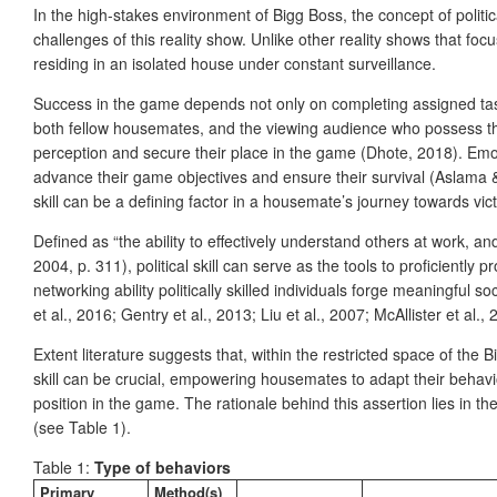
In the high-stakes environment of Bigg Boss, the concept of politic
challenges of this reality show. Unlike other reality shows that fo
residing in an isolated house under constant surveillance.
Success in the game depends not only on completing assigned tasks 
both fellow housemates, and the viewing audience who possess the 
perception and secure their place in the game (Dhote, 2018). Emo
advance their game objectives and ensure their survival (Aslama &
skill can be a defining factor in a housemate’s journey towards vict
Defined as “the ability to effectively understand others at work, a
2004, p. 311), political skill can serve as the tools to proficiently p
networking ability politically skilled individuals forge meaningful s
et al., 2016; Gentry et al., 2013; Liu et al., 2007; McAllister et al., 
Extent literature suggests that, within the restricted space of the
skill can be crucial, empowering housemates to adapt their behav
position in the game. The rationale behind this assertion lies in t
(see Table 1).
Table 1:
Type of behaviors
Primary
Method(s)