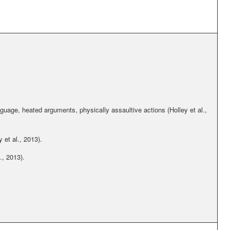
uage, heated arguments, physically assaultive actions (Holley et al.,
 et al., 2013).
., 2013).