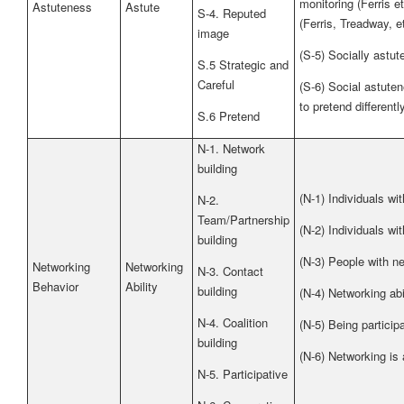
monitoring (Ferris e
Astuteness
Astute
S-4. Reputed
(Ferris, Treadway, et
image
(S-5) Socially astut
S.5 Strategic and
Careful
(S-6) Social astuten
to pretend differently
S.6 Pretend
N-1. Network
building
(N-1) Individuals wi
N-2.
Team/Partnership
(N-2) Individuals wi
building
(N-3) People with ne
Networking
Networking
N-3. Contact
Behavior
Ability
building
(N-4) Networking abil
N-4. Coalition
(N-5) Being particip
building
(N-6) Networking is 
N-5. Participative