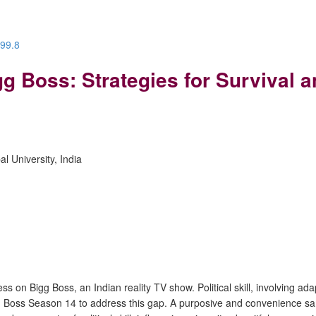
.99.8
Bigg Boss: Strategies for Surviva
l University, India
ess on Bigg Boss, an Indian reality TV show. Political skill, involving ad
gg Boss Season 14 to address this gap. A purposive and convenience s