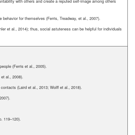
ountability with others and create a reputed self-image among others
te behavior for themselves (Ferris, Treadway, et al., 2007).
ler et al., 2014)
; thus, social astuteness can be helpful for individuals
people (Ferris et al., 2005).
et al., 2008).
ontacts (Laird et al., 2013; Wolff et al., 2018).
 2007).
p. 119–120).