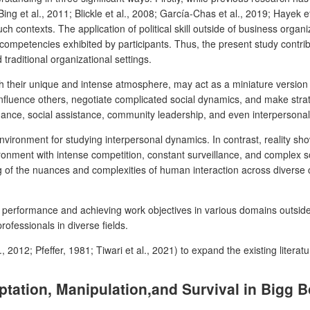
ng et al., 2011; Blickle et al., 2008; García-Chas et al., 2019; Hayek et
such contexts. The application of political skill outside of business organi
mpetencies exhibited by participants. Thus, the present study contribute
traditional organizational settings.
h their unique and intense atmosphere, may act as a miniature version of 
nfluence others, negotiate complicated social dynamics, and make strat
ance, social assistance, community leadership, and even interpersonal
d environment for studying interpersonal dynamics. In contrast, reality
nment with intense competition, constant surveillance, and complex socia
f the nuances and complexities of human interaction across diverse 
cing performance and achieving work objectives in various domains outside
rofessionals in diverse fields.
 2012; Pfeffer, 1981; Tiwari et al., 2021) to expand the existing literatur
aptation, Manipulation,and Survival in Bigg 