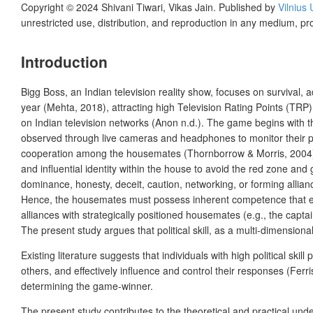
Copyright © 2024 Shivani Tiwari, Vikas Jain. Published by
Vilnius 
unrestricted use, distribution, and reproduction in any medium, pr
Introduction
Bigg Boss, an Indian television reality show, focuses on survival
year (Mehta, 2018), attracting high Television Rating Points (TR
on Indian television networks (Anon n.d.). The game begins with 
observed through live cameras and headphones to monitor their per
cooperation among the housemates (Thornborrow & Morris, 2004). A
and influential identity within the house to avoid the red zone and
dominance, honesty, deceit, caution, networking, or forming allianc
Hence, the housemates must possess inherent competence that enab
alliances with strategically positioned housemates (e.g., the capta
The present study argues that political skill, as a multi-dimension
Existing literature suggests that individuals with high political ski
others, and effectively influence and control their responses (Ferr
determining the game-winner.
The present study contributes to the theoretical and practical unde