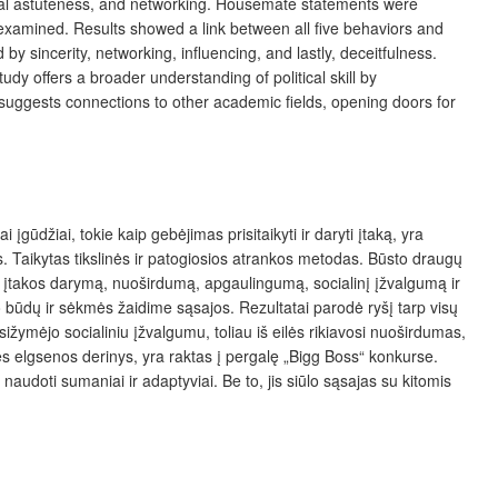
 social astuteness, and networking. Housemate statements were
examined. Results showed a link between all five behaviors and
 sincerity, networking, influencing, and lastly, deceitfulness.
tudy offers a broader understanding of political skill by
o suggests connections to other academic fields, opening doors for
 įgūdžiai, tokie kaip gebėjimas prisitaikyti ir daryti įtaką, yra
s. Taikytas tikslinės ir patogiosios atrankos metodas. Būsto draugų
: įtakos darymą, nuoširdumą, apgaulingumą, socialinį įžvalgumą ir
sio būdų ir sėkmės žaidime sąsajos. Rezultatai parodė ryšį tarp visų
sižymėjo socialiniu įžvalgumu, toliau iš eilės rikiavosi nuoširdumas,
nės elgsenos derinys, yra raktas į pergalę „Bigg Boss“ konkurse.
 naudoti sumaniai ir adaptyviai. Be to, jis siūlo sąsajas su kitomis