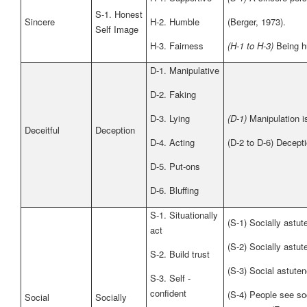
S-1. Honest
Sincere
H-2. Humble
(Berger, 1973).
Self Image
H-3. Fairness
(H-1 to H-3)
Being h
D-1. Manipulative
D-2. Faking
D-3. Lying
(D-1)
Manipulation i
Deceitful
Deception
D-4. Acting
(D-2 to D-6) Decept
D-5. Put-ons
D-6. Bluffing
S-1. Situationally
(S-1) Socially astut
act
(S-2) Socially astut
S-2. Build t
rust
(S-3) Social astuten
S-3. Self -
confident
(S-4) People see soc
Social
Socially