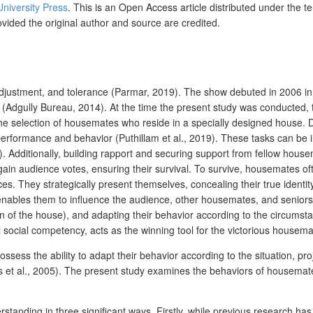
University Press
. This is an Open Access article distributed under the t
ovided the original author and source are credited.
, adjustment, and tolerance (Parmar, 2019). The show debuted in 2006 in
P) (Adgully Bureau, 2014). At the time the present study was conducted
the selection of housemates who reside in a specially designed house.
formance and behavior (Puthillam et al., 2019). These tasks can be ind
dditionally, building rapport and securing support from fellow housem
 gain audience votes, ensuring their survival. To survive, housemates of
es. They strategically present themselves, concealing their true identit
les them to influence the audience, other housemates, and seniors by
in of the house), and adapting their behavior according to the circumsta
al social competency, acts as the winning tool for the victorious housema
ll possess the ability to adapt their behavior according to the situation, p
is et al., 2005). The present study examines the behaviors of housemates 
rstanding in three significant ways. Firstly, while previous research has