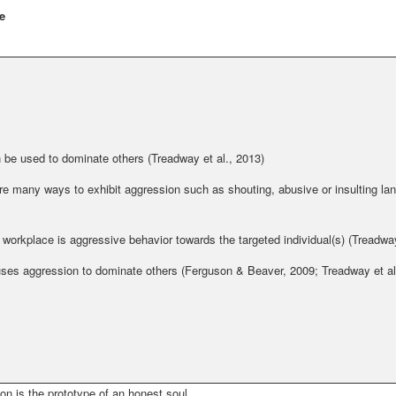
e
 be used to dominate others (Treadway et al., 2013)
e many ways to exhibit aggression such as shouting, abusive or insulting lang
e workplace is aggressive behavior towards the targeted individual(s) (Treadway
 uses aggression to dominate others (Ferguson & Beaver, 2009; Treadway et al
on is the prototype of an honest soul.