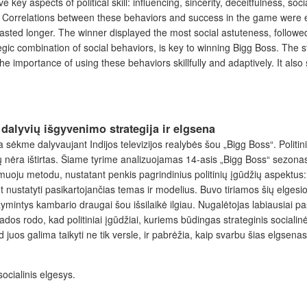
e key aspects of political skill: influencing, sincerity, deceitfulness,
s. Correlations between these behaviors and success in the game were 
d longer. The winner displayed the most social astuteness, followed by
ategic combination of social behaviors, is key to winning Bigg Boss. The s
e importance of using these behaviors skillfully and adaptively. It als
dalyvių išgyvenimo strategija ir elgsena
 sėkme dalyvaujant Indijos televizijos realybės šou „Bigg Boss“. Politiniai
ibų nėra ištirtas. Šiame tyrime analizuojamas 14-asis „Bigg Boss“ sezona
muoju metodu, nustatant penkis pagrindinius politinių įgūdžių aspektus
ant nustatyti pasikartojančias temas ir modelius. Buvo tiriamos šių elge
žymintys kambario draugai šou išsilaikė ilgiau. Nugalėtojas labiausiai pa
dos rodo, kad politiniai įgūdžiai, kuriems būdingas strateginis sociali
 juos galima taikyti ne tik versle, ir pabrėžia, kaip svarbu šias elgsenas
 socialinis elgesys.