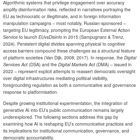
Algorithmic systems that privilege engagement over accuracy
amplify disinformation risks, reflected in narratives portraying the
EU as technocratic or illegitimate, and in foreign information
manipulation campaigns – most notably, Russian-sponsored –
targeting EU legitimacy, prompting the European External Action
Service to launch
EUvsDisinfo
in 2015 (Sampugnaro & Trenz,
2024). Persistent digital divides spanning physical to cognitive
access barriers compound these challenges as a structural feature
of platform societies (Van Dijk, 2008; 2017). In response, the
Digital
Services Act
(DSA) and the
Digital Markets Act
(DMA) – issued in
2022 – represent explicit attempts to reassert democratic oversight
over digital infrastructures mediating political visibility,
foregrounding regulation as both a communicative and governance
response to platformisation.
Despite growing institutional experimentation, the integration of
generative AI into EU’s public communication remains largely
underexplored. The following sections address this gap by
examining how AI is reshaping EU’s communicative practices and
its implications for institutional communication, governance, and
democratic accountability.