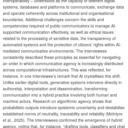
interoperability – understood as the capacity of different digital
systems, databases and platforms to communicate, exchange data
and operate coherently across institutional and organisational
boundaries. Additional challenges concern the skills and
competencies required of public communicators to manage AI-
supported communication effectively, as well as ethical issues
related to the processing of sensitive data, the transparency of
automated systems and the protection of citizens’ rights within AI-
mediated communicative environments. The interviewees
consistently described these principles as essential for navigating
an order in which communicative agency is increasingly distributed
across computational infrastructures. This was reflected, for
instance, in one interviewee’s remark that AI crystallises this shift.
Unlike earlier digital tools, generative systems intervene directly in
authorship, interpretation and dissemination, transforming
communication into a hybrid practice involving both human and
machine actors. Research on algorithmic agency shows that
probabilistic outputs introduce epistemic uncertainty and destabilise
established norms of neutrality, traceability and reliability (Mclntyre
et al., 2025). The interviewees confirmed the emergence of
hybrid
agency
, noting that, for instance, “drafting tools, classifiers and chat