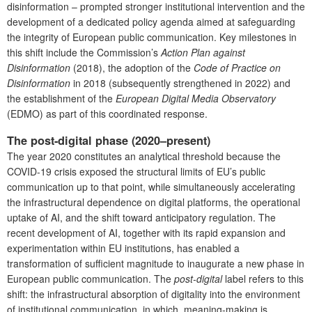
disinformation – prompted stronger institutional intervention and the
development of a dedicated policy agenda aimed at safeguarding
the integrity of European public communication. Key milestones in
this shift include the Commission’s
Action Plan against
Disinformation
(2018), the adoption of the
Code of Practice on
Disinformation
in 2018 (subsequently strengthened in 2022) and
the establishment of the
European Digital Media Observatory
(EDMO) as part of this coordinated response.
The post-digital phase (2020–present)
The year 2020 constitutes an analytical threshold because the
COVID-19 crisis exposed the structural limits of EU’s public
communication up to that point, while simultaneously accelerating
the infrastructural dependence on digital platforms, the operational
uptake of AI, and the shift toward anticipatory regulation. The
recent development of AI, together with its rapid expansion and
experimentation within EU institutions, has enabled a
transformation of sufficient magnitude to inaugurate a new phase in
European public communication. The
post-digital
label refers to this
shift: the infrastructural absorption of digitality into the environment
of institutional communication, in which, meaning-making is