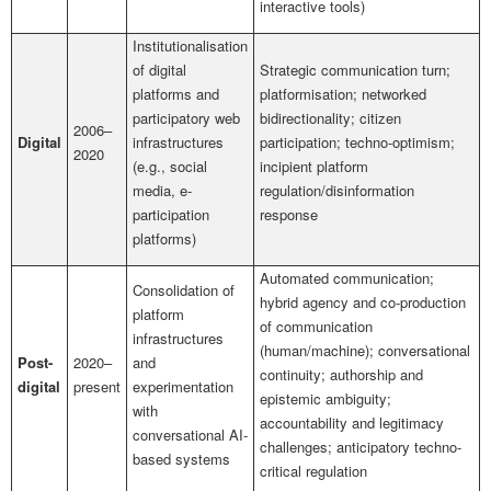
interactive tools)
Institutionalisation
of digital
Strategic communication turn;
platforms and
platformisation; networked
participatory web
bidirectionality; citizen
2006–
Digital
infrastructures
participation; techno-optimism;
2020
(e.g., social
incipient platform
media, e-
regulation/disinformation
participation
response
platforms)
Automated communication;
Consolidation of
hybrid agency and co-production
platform
of communication
infrastructures
(human/machine); conversational
Post-
2020–
and
continuity; authorship and
digital
present
experimentation
epistemic ambiguity;
with
accountability and legitimacy
conversational AI-
challenges; anticipatory techno-
based systems
critical regulation