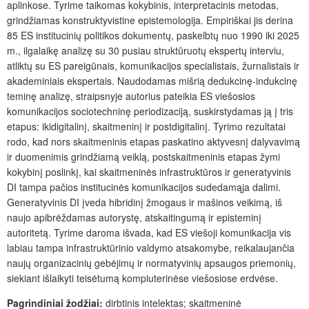
aplinkose. Tyrime taikomas kokybinis, interpretacinis metodas,
grindžiamas konstruktyvistine epistemologija. Empiriškai jis derina
85 ES institucinių politikos dokumentų, paskelbtų nuo 1990 iki 2025
m., ilgalaikę analizę su 30 pusiau struktūruotų ekspertų interviu,
atliktų su ES pareigūnais, komunikacijos specialistais, žurnalistais ir
akademiniais ekspertais. Naudodamas mišrią dedukcinę-indukcinę
teminę analizę, straipsnyje autorius pateikia ES viešosios
komunikacijos sociotechninę periodizaciją, suskirstydamas ją į tris
etapus: ikidigitalinį, skaitmeninį ir postdigitalinį. Tyrimo rezultatai
rodo, kad nors skaitmeninis etapas paskatino aktyvesnį dalyvavimą
ir duomenimis grindžiamą veiklą, postskaitmeninis etapas žymi
kokybinį poslinkį, kai skaitmeninės infrastruktūros ir generatyvinis
DI tampa pačios institucinės komunikacijos sudedamąja dalimi.
Generatyvinis DI įveda hibridinį žmogaus ir mašinos veikimą, iš
naujo apibrėždamas autorystę, atskaitingumą ir episteminį
autoritetą. Tyrime daroma išvada, kad ES viešoji komunikacija vis
labiau tampa infrastruktūrinio valdymo atsakomybe, reikalaujančia
naujų organizacinių gebėjimų ir normatyvinių apsaugos priemonių,
siekiant išlaikyti teisėtumą kompiuterinėse viešosiose erdvėse.
Pagrindiniai žodžiai:
dirbtinis intelektas; skaitmeninė