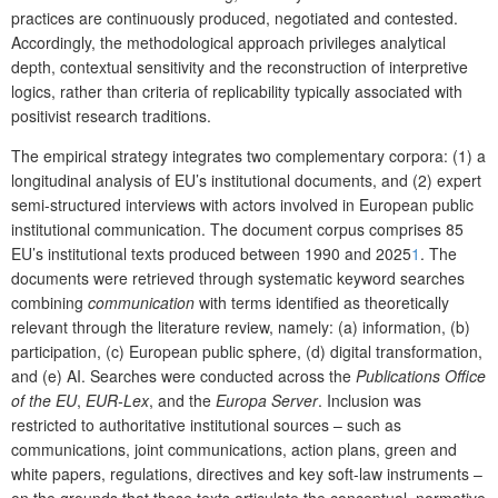
practices are continuously produced, negotiated and contested.
Accordingly, the methodological approach privileges analytical
depth, contextual sensitivity and the reconstruction of interpretive
logics, rather than criteria of replicability typically associated with
positivist research traditions.
The empirical strategy integrates two complementary corpora: (1) a
longitudinal analysis of EU’s institutional documents, and (2) expert
semi-structured interviews with actors involved in European public
institutional communication. The document corpus comprises 85
EU’s institutional texts produced between 1990 and 2025
1
. The
documents were retrieved through systematic keyword searches
combining
communication
with terms identified as theoretically
relevant through the literature review, namely: (a) information, (b)
participation, (c) European public sphere, (d) digital transformation,
and (e) AI. Searches were conducted across the
Publications Office
of the EU
,
EUR-Lex
, and the
Europa Server
. Inclusion was
restricted to authoritative institutional sources – such as
communications, joint communications, action plans, green and
white papers, regulations, directives and key soft-law instruments –
on the grounds that these texts articulate the conceptual, normative