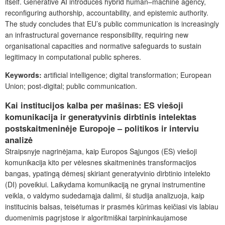
itself. Generative AI introduces hybrid human–machine agency,
reconfiguring authorship, accountability, and epistemic authority.
The study concludes that EU’s public communication is increasingly
an infrastructural governance responsibility, requiring new
organisational capacities and normative safeguards to sustain
legitimacy in computational public spheres.
Keywords:
artificial intelligence; digital transformation; European
Union; post-digital; public communication.
Kai institucijos kalba per mašinas: ES viešoji
komunikacija ir generatyvinis dirbtinis intelektas
postskaitmeninėje Europoje – politikos ir interviu
analizė
Straipsnyje nagrinėjama, kaip Europos Sąjungos (ES) viešoji
komunikacija kito per vėlesnes skaitmeninės transformacijos
bangas, ypatingą dėmesį skiriant generatyvinio dirbtinio intelekto
(DI) poveikiui. Laikydama komunikaciją ne grynai instrumentine
veikla, o valdymo sudedamąja dalimi, ši studija analizuoja, kaip
institucinis balsas, teisėtumas ir prasmės kūrimas keičiasi vis labiau
duomenimis pagrįstose ir algoritmiškai tarpininkaujamose