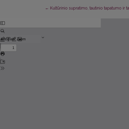
Return to Article Details
←
Kultūrinio supratimo, tautinio tapatumo i