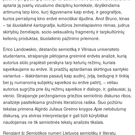
aptaria ją įvairių vizualumo disciplinų kontekste, išryškindama
artimumą tarp kino, kurį išgyvename kaip erdvę, ir geografijos,
kurios perrašymą kino erdvė emociškai išjudina. Anot Bruno, kinas
– tai
šiuolaikinė kartografija
, kultūros žemėlapiavimo rėmas, judrus
skirtybių žemėlapis, socio-seksualinių fragmentų ir tarpkultūrinių
kelionių produktas, šiuolaikinio pažinimo priemonė.
Erico Landowskio, dėstančio semiotiką ir Vilniaus universiteto
studentams, straipsnyje plėtojama greiminė erdvės analizė, kurią
autorius siūlo praplėsti perskyra tarp keturių režimų, kuriais
sąveikaujame su erdve. Iš pradžių aptardamas skirtingus santykio
variantus – išskirdamas pasaulį kaip audinį, įviją, bedugnę ir tinklą
bei jų numanomą subjektų sąveikos su erdve patirtį, – vėliau
autorius sugrįžta prie šių režimų sąveikos ir dialogo, ir, galiausiai, jų
vienio. Straipsnyje peržengiamos griežtos semiotinio diskurso ribos,
analizėje pasitelkiama grožinės literatūros raiška. Šiuo požiūriu
tekstas primena Algirdo Juliaus Greimo knygos
Apie netobulumą
diskursą, yra atviras interpretacijai ir gali būti kūrybiškai
naudojamas ne tik semiotinės tekstų analizės tikslais.
Rengiant šį
Semiotikos
numerį Lietuvos semiotikų ir literatų