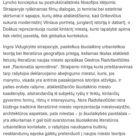
Lyncho konceptus su postruktūralistinės filosofijos idėjomis.
Straipsnyje ryškinamas filmų dialogas, jo teminiai bei estetiniai
skirtumai ir sąsajos, kurių dėka atskleidžiama, kad Grikevičius
sukuria modernistinį Vilniaus portretą, jungiantį istoriją ir dabartį, o
Doškus reprezentuoja nuolat kintantį miestą, kurio tapatybė apima
tiek vietinį paveldą, tiek globalius kontekstus.
Ingos Vidugirytės straipsnyje, pasitelkus šiuolaikinę urbanistikos
teoriją bei literatūros geografijos prieigą, keliamas tikslas atskleisti
lietuvių literatūrai naujas miesto apraiškas Giedros Radvilavičiūtės
esė „Racionalūs sprendimai“. Straipsnio intrigą kuria prieštaravimas
tarp rašytojos deklaruojamo abejingumo miestui, kuris, jos
manymu, visada yra antrinis pasakojamos istorijos atžvilgiu, ir
paties
erdvės rašymo
, atskleidžiančio šiuolaikinio miesto
kasdienybę, atsirandančią iš subjektų ryšių ir tinklų, kintančių
gyvenimo formų, ritmų ir intensyvumų. Nors Radvilavičiūtei nėra
būdinga tradicinė literatūrinė miesto reprezentacija miestovaizdžio,
architektūros aspektais, pats miestas – jo šiuolaikybės pavidalais –
yra atkuriamas ir gali būti svarstomas šiuolaikinės literatūros
urbanistikos kontekste, o rašytojos naudojama buitinių
nesklandumų sąvoka galėtų pretenduoti į naujos miesto teorijos