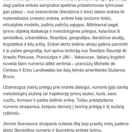
visgi pačios erdvės sampratos spektras pristatomuose tyrimuose
gan platus – nuo imanentinės (literatūros ir kino) teksto erdvės iki
materialiosios (miesto) erdvės, erdvės kaip sociumo tinklo,
virtualybės modelio, juslinių patirčių sąlygos. Atitinkamai pagal
tyrimo objektą išsišakoja ir metodologinės prieigos, kylančios iš
semiotikos, urbanistikos, filosofijos, geografijos, literatūros studijų,
lingvistikos ir kitų sričių. Erdvei skirto leidinio atveju galima paminėti
ir jo paties geografiją, kuri apima teritoriją nuo Švedijos Šiaurėje iki
Izraelio Pietuose, Prancūzijos ir JAV – Vakaruose. Vakarų kryptimi
nuveda šiam numeriui atlikti vertimai – prancūzų Michelio de
Certeau ir Erico Landowskio bei italų kilmės amerikietės Giulianos
Bruno.
Užsimezgus įvairių prieigų prie erdvės dialogui, numeris įgijo savitą
metodologinį siužetą (ar trajektoriją tyrimų lauke), kuris, savo
ruožtu, formavo ir paties leidinio erdvę. Toliau pristatydama
numerio straipsnius, kreipsiu dėmesį į teorinę prieigą ir šį siužetą
ryškinsiu.
Jimmie Svenssono straipsnis nutiesia tiltą tarp praeitų metų juslėms
skirto
Semiotikos
numerio ir šiųmetinių erdvės tyrimų.