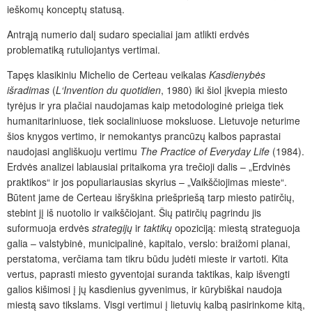
ieškomų konceptų statusą.
Antrąją numerio dalį sudaro specialiai jam atlikti erdvės
problematiką rutuliojantys vertimai.
Tapęs klasikiniu Michelio de Certeau veikalas
Kasdienybės
išradimas
(
L‘Invention du quotidien
,
1980) iki šiol įkvepia miesto
tyrėjus ir yra plačiai naudojamas kaip metodologinė prieiga tiek
humanitariniuose, tiek socialiniuose moksluose. Lietuvoje neturime
šios knygos vertimo, ir nemokantys prancūzų kalbos paprastai
naudojasi angliškuoju vertimu
The Practice of Everyday Life
(1984).
Erdvės analizei labiausiai pritaikoma yra trečioji dalis – „Erdvinės
praktikos“ ir jos populiariausias skyrius – „Vaikščiojimas mieste“.
Būtent jame de Certeau išryškina priešpriešą tarp miesto patirčių,
stebint jį iš nuotolio ir vaikščiojant. Šių patirčių pagrindu jis
suformuoja erdvės
strategijų
ir
taktikų
opoziciją: miestą strateguoja
galia – valstybinė, municipalinė, kapitalo, verslo: braižomi planai,
perstatoma, verčiama tam tikru būdu judėti mieste ir vartoti. Kita
vertus, paprasti miesto gyventojai suranda taktikas, kaip išvengti
galios kišimosi į jų kasdienius gyvenimus, ir kūrybiškai naudoja
miestą savo tikslams. Visgi vertimui į lietuvių kalbą pasirinkome kitą,