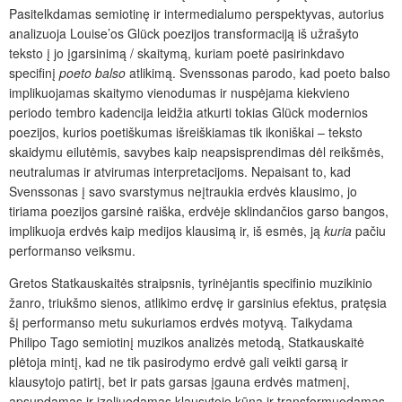
Pasitelkdamas semiotinę ir intermedialumo perspektyvas, autorius
analizuoja Louise’os Glück poezijos transformaciją iš užrašyto
teksto į jo įgarsinimą / skaitymą, kuriam poetė pasirinkdavo
specifinį
poeto balso
atlikimą. Svenssonas parodo, kad poeto balso
implikuojamas skaitymo vienodumas ir nuspėjama kiekvieno
periodo tembro kadencija leidžia atkurti tokias Glück modernios
poezijos, kurios poetiškumas išreiškiamas tik ikoniškai – teksto
skaidymu eilutėmis, savybes kaip neapsisprendimas dėl reikšmės,
neutralumas ir atvirumas interpretacijoms. Nepaisant to, kad
Svenssonas į savo svarstymus neįtraukia erdvės klausimo, jo
tiriama poezijos garsinė raiška, erdvėje sklindančios garso bangos,
implikuoja erdvės kaip medijos klausimą ir, iš esmės, ją
kuria
pačiu
performanso veiksmu.
Gretos Statkauskaitės straipsnis, tyrinėjantis specifinio muzikinio
žanro, triukšmo sienos, atlikimo erdvę ir garsinius efektus, pratęsia
šį performanso metu sukuriamos erdvės motyvą. Taikydama
Philipo Tago semiotinį muzikos analizės metodą, Statkauskaitė
plėtoja mintį, kad ne tik pasirodymo erdvė gali veikti garsą ir
klausytojo patirtį, bet ir pats garsas įgauna erdvės matmenį,
apsupdamas ir izoliuodamas klausytojo kūną ir transformuodamas