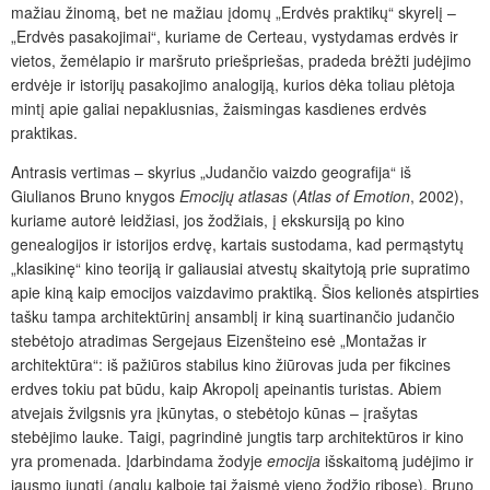
mažiau žinomą, bet ne mažiau įdomų „Erdvės praktikų“ skyrelį –
„Erdvės pasakojimai“, kuriame de Certeau, vystydamas erdvės ir
vietos, žemėlapio ir maršruto priešpriešas, pradeda brėžti judėjimo
erdvėje ir istorijų pasakojimo analogiją, kurios dėka toliau plėtoja
mintį apie galiai nepaklusnias, žaismingas kasdienes erdvės
praktikas.
Antrasis vertimas – skyrius „Judančio vaizdo geografija“ iš
Giulianos Bruno knygos
Emocijų atlasas
(
Atlas of Emotion
,
2002),
kuriame autorė leidžiasi, jos žodžiais, į ekskursiją po kino
genealogijos ir istorijos erdvę, kartais sustodama, kad permąstytų
„klasikinę“ kino teoriją ir galiausiai atvestų skaitytoją prie supratimo
apie kiną kaip emocijos vaizdavimo praktiką. Šios kelionės atspirties
tašku tampa architektūrinį ansamblį ir kiną suartinančio judančio
stebėtojo atradimas Sergejaus Eizenšteino esė „Montažas ir
architektūra“: iš pažiūros stabilus kino žiūrovas juda per fikcines
erdves tokiu pat būdu, kaip Akropolį apeinantis turistas. Abiem
atvejais žvilgsnis yra įkūnytas, o stebėtojo kūnas – įrašytas
stebėjimo lauke. Taigi, pagrindinė jungtis tarp architektūros ir kino
yra promenada. Įdarbindama žodyje
emocija
išskaitomą judėjimo ir
jausmo jungtį (anglų kalboje tai žaismė vieno žodžio ribose), Bruno