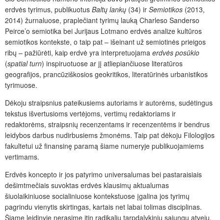
erdvės tyrimus, publikuotus
Baltų lankų
(34) ir
Semiotikos
(2013,
2014) žurnaluose, praplečiant tyrimų lauką Charleso Sanderso
Peirce’o semiotika bei Jurijaus Lotmano erdvės analize kultūros
semiotikos kontekste, o taip pat – išeinant už semiotinės prieigos
ribų – pažiūrėti, kaip erdvė yra interpretuojama
erdvės posūkio
(
spatial turn
)
inspiruotuose ar jį atliepiančiuose literatūros
geografijos, prancūziškosios geokritikos, literatūrinės urbanistikos
tyrimuose.
Dėkoju straipsnius pateikusiems autoriams ir autorėms, sudėtingus
tekstus išvertusioms vertėjoms, vertimų redaktoriams ir
redaktorėms, straipsnių recenzentams ir recenzentėms ir bendrus
leidybos darbus nudirbusiems žmonėms. Taip pat dėkoju Filologijos
fakultetui už finansinę paramą šiame numeryje publikuojamiems
vertimams.
Erdvės koncepto ir jos patyrimo universalumas bei pastaraisiais
dešimtmečiais suvoktas erdvės klausimų aktualumas
šiuolaikiniuose socialiniuose kontekstuose įgalina jos tyrimų
pagrindu vienytis skirtingas, kartais net labai tolimas disciplinas.
Šiame leidinyje nerasime itin radikalių tarpdalykinių sąjungų atvejų,