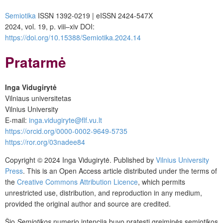
Semiotika
ISSN 1392-0219 | eISSN 2424-547X
2024, vol. 19, p. viii–xiv DOI:
https://doi.org/10.15388/Semiotika.2024.14
Pratarmė
Inga Vidugirytė
Vilniaus universitetas
Vilnius University
E-mail:
inga.vidugiryte@flf.vu.lt
https://orcid.org/0000-0002-9649-5735
https://ror.org/03nadee84
Copyright © 2024 Inga Vidugirytė. Published by
Vilnius University
Press
. This is an Open Access article distributed under the terms of
the
Creative Commons Attribution Licence
, which permits
unrestricted use, distribution, and reproduction in any medium,
provided the original author and source are credited.
Šio
Semiotikos
numerio intencija buvo pratęsti greiminės semiotikos