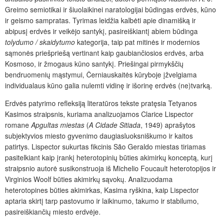
Greimo semiotikai ir šiuolaikinei naratologijai būdingas erdvės, kūno
ir geismo sampratas. Tyrimas leidžia kalbėti apie dinamišką ir
abipusį erdvės ir veikėjo santykį, pasireiškiantį abiem būdinga
tolydumo / skaidytumo
kategorija, taip pat mitinės ir modernios
sąmonės priešpriešą vertinant kaip gaubiančiosios erdvės, arba
Kosmoso, ir žmogaus kūno santykį. Priešingai pirmykščių
bendruomenių mąstymui, Černiauskaitės kūryboje įžvelgiama
individualaus kūno galia nulemti vidinę ir išorinę erdvės (ne)tvarką.
Erdvės patyrimo refleksiją literatūros tekste pratęsia Tetyanos
Kasimos straipsnis, kuriama analizuojamos Clarice Lispector
romane
Apgultas miestas
(
A Cidade Sitiada
, 1949) aprašytos
subjektyvios miesto gyvenimo daugiasluoksniškumo ir kaitos
patirtys. Lispector sukurtas fikcinis São Geraldo miestas tiriamas
pasitelkiant kaip įrankį heterotopinių būties akimirkų konceptą, kurį
straipsnio autorė susikonstruoja iš Michelio Foucault heterotopijos ir
Virginios Woolf būties akimirkų sąvokų. Analizuodama
heterotopines būties akimirkas, Kasima ryškina, kaip Lispector
aptaria skirtį tarp pastovumo ir laikinumo, takumo ir stabilumo,
pasireiškiančių miesto erdvėje.