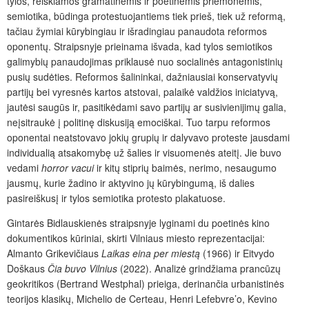
tylos, reiškiamos gramatinėmis ir poetinėmis priemonėmis,
semiotika, būdinga protestuojantiems tiek prieš, tiek už reformą,
tačiau žymiai kūrybingiau ir išradingiau panaudota reformos
oponentų. Straipsnyje prieinama išvada, kad tylos semiotikos
galimybių panaudojimas priklausė nuo socialinės antagonistinių
pusių sudėties. Reformos šalininkai, dažniausiai konservatyvių
partijų bei vyresnės kartos atstovai, palaikė valdžios iniciatyvą,
jautėsi saugūs ir, pasitikėdami savo partijų ar susivienijimų galia,
neįsitraukė į politinę diskusiją emociškai. Tuo tarpu reformos
oponentai neatstovavo jokių grupių ir dalyvavo proteste jausdami
individualią atsakomybę už šalies ir visuomenės ateitį. Jie buvo
vedami
horror vacui
ir kitų stiprių baimės, nerimo, nesaugumo
jausmų, kurie žadino ir aktyvino jų kūrybingumą, iš dalies
pasireiškusį ir tylos semiotika protesto plakatuose.
Gintarės Bidlauskienės straipsnyje lyginami du poetinės kino
dokumentikos kūriniai, skirti Vilniaus miesto reprezentacijai:
Almanto Grikevičiaus
Laikas eina per miestą
(1966) ir Eitvydo
Doškaus
Čia buvo Vilnius
(2022). Analizė grindžiama prancūzų
geokritikos (Bertrand Westphal) prieiga, derinančia urbanistinės
teorijos klasikų, Michelio de Certeau, Henri Lefebvre’o, Kevino