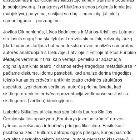
jo subjektyvumą. Transgresyvi triukšmo sienos prigimtis lemia jos
(subjektyvų) patyrimą, susijusį su ribų – emocinių, jutiminių,
sąmoningumo – peržengimu.
Jovitos Dikmonienės, Līvos Bodniece’s ir Marios-Kristiinos Lotman
straipsnis sugrąžina skaitytojus į erdvės simbolinių reikšmių lauką.
Įdarbindamos Jurijaus Lotmano teksto erdvės analizės sampratas,
autorės analizuoja tris Lietuvoje, Latvijoje ir Estijoje atliktus Euripido
Medėjos
vertimus ir tiria, kaip vertėjai perteikia ar adaptuoja
originalią antikinio teatro ir dramos erdvę tragedijos metadiskurse ir
pačiame diskurse. Įdomu pastebėti, kad analizė derina tragedijos
teksto kuriamos erdvės ir antikinio teatro erdvinės struktūros
aspektus. Lygindamos vertimus, autorės prieina išvadą, kad
skirtinga draminės erdvės reprezentacija vertimuose susijusi su
skirtingomis (vertimo) ideologijomis.
Izabelės Skikaitės atliekamas semiotinis Lauros Sintijos
Černiauskaitės apsakymo „Kambarys jazmino krūme“ erdvės
tyrimas pareikalauja ir teorinės prieigos tikslinimo. Pasitelkusi
psichoanalizės ir kultūros antropologijos prieigas, kurios pasirodo
aktualios pasirinkto teksto analizei, autorė permąsto klasikinei A. J.