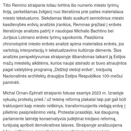
Tiito Remmo straipsnis toliau tvirtina šio numerio miesto tyrimų
liniją, perkeldamas žvilgsnį nuo literatūros prie paties materialaus
miesto tekstualumo. Siekdamas tikslo susikurti semiotinius miesto
kasdienybės erdvių analizės įrankius, Remmas gręžiasi į erdvės
literatūroje analizės patirtį ir naudojasi Michailo Bachtino bei
Jurijaus Lotmano erdvės tyrimų sąvokomis. Pasiūloma
chronotopinė miesto erdvės analizė apima materialios erdvės, jos
vartotojų interpretacijų ir tekstualizavimo kultūroje dėmenis. Šios
analizės perspektyvumas straipsnyje išbandomas taikant ją Estijos
mažų miestelių aikštėms, kurios naujai atsirado ar buvo atnaujintos
pagal valstybinę programą „Didžioji viešoji erdvė“, inicijuotą
Nacionalinės architektų draugijos Estijos Respublikos 100-mečiui
paminėti.
Michal Ornan-Ephratt straipsnio fokuse esantys 2023 m. Izraelyje
vykusių protestų prieš / už teisinę reformą plakatai taip pat gali būti
traktuojami kaip miesto reiškinys, transformuojantis viešąją erdvę į
pilietinio pasipriešinimo vietą. Protestai prasidėjo, kai daugumą
parlamente laimėję konservatyvūs judėjimai inicijavo reformą,
turėjusią apriboti demokratines laisves. Straipsnyje analizuojama