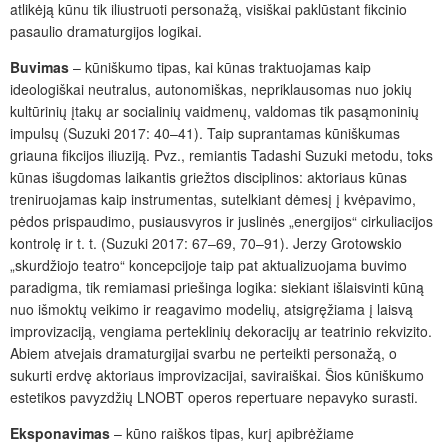
atlikėją kūnu tik iliustruoti personažą, visiškai paklūstant fikcinio
pasaulio dramaturgijos logikai.
Buvimas
–
kūniškumo tipas, kai kūnas traktuojamas kaip
ideologiškai neutralus, autonomiškas, nepriklausomas nuo jokių
kultūrinių įtakų ar socialinių vaidmenų, valdomas tik pasąmoninių
impulsų (Suzuki 2017: 40–41). Taip suprantamas kūniškumas
griauna fikcijos iliuziją. Pvz., remiantis Tadashi Suzuki metodu, toks
kūnas išugdomas laikantis griežtos disciplinos: aktoriaus kūnas
treniruojamas kaip instrumentas, sutelkiant dėmesį į kvėpavimo,
pėdos prispaudimo, pusiausvyros ir juslinės „energijos“ cirkuliacijos
kontrolę ir t. t. (Suzuki 2017: 67–69, 70–91). Jerzy Grotowskio
„skurdžiojo teatro“ koncepcijoje taip pat aktualizuojama buvimo
paradigma, tik remiamasi priešinga logika: siekiant išlaisvinti kūną
nuo išmoktų veikimo ir reagavimo modelių, atsigręžiama į laisvą
improvizaciją, vengiama perteklinių dekoracijų ar teatrinio rekvizito.
Abiem atvejais dramaturgijai svarbu ne perteikti personažą, o
sukurti erdvę aktoriaus improvizacijai, saviraiškai. Šios kūniškumo
estetikos pavyzdžių LNOBT operos repertuare nepavyko surasti.
Eksponavimas
–
kūno raiškos tipas, kurį apibrėžiame