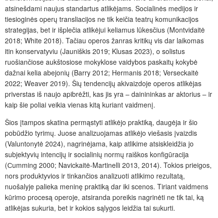
atsinešdami naujus standartus atlikėjams. Socialinės medijos ir
tiesioginės operų transliacijos ne tik keičia teatrų komunikacijos
strategijas, bet ir išplečia atlikėjui keliamus lūkesčius (Montvidaitė
2018; White 2018). Tačiau operos žanras kritikų vis dar laikomas
itin konservatyviu (Jauniškis 2019; Klusas 2023), o solistus
ruošiančiose aukštosiose mokyklose vaidybos paskaitų kokybė
dažnai kelia abejonių (Barry 2012; Hermanis 2018; Verseckaitė
2022; Weaver 2019). Šių tendencijų akivaizdoje operos atlikėjas
priverstas iš naujo apibrėžti, kas jis yra – dainininkas ar aktorius – ir
kaip šie poliai veikia vienas kitą kuriant vaidmenį.
Šios įtampos skatina permąstyti atlikėjo praktiką, daugėja ir šio
pobūdžio tyrimų. Juose analizuojamas atlikėjo viešasis įvaizdis
(Valuntonytė 2024), nagrinėjama, kaip atlikime atsiskleidžia jo
subjektyvių intencijų ir socialinių normų raiškos konfigūracija
(Сumming 2000; Navickaitė-Martinelli 2013, 2014). Tokios prieigos,
nors produktyvios ir tinkančios analizuoti atlikimo rezultatą,
nuošalyje palieka meninę praktiką dar iki scenos. Tiriant vaidmens
kūrimo procesą operoje, atsiranda poreikis nagrinėti ne tik tai, ką
atlikėjas sukuria, bet ir kokios sąlygos leidžia tai sukurti.