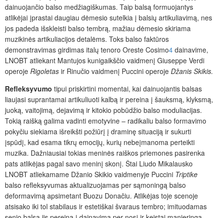
dainuojančio balso medžiagiškumas. Taip balsą formuojantys
atlikėjai įprastai daugiau dėmesio sutelkia į balsių artikuliavimą, nes
jos padeda išskleisti balso tembrą, mažiau dėmesio skiriama
muzikinės artikuliacijos detalėms. Toks balso faktūros
demonstravimas girdimas italų tenoro Oreste Cosimo
4
dainavime,
LNOBT atliekant Mantujos kunigaikščio vaidmenį Giuseppe Verdi
operoje
Rigoletas
ir Rinučio vaidmenį Puccini operoje
Džanis Skikis.
Refleksyvumo
tipui priskirtini momentai, kai dainuojantis balsas
liaujasi suprantamai artikuliuoti kalbą ir pereina į šauksmą, klyksmą,
juoką, vaitojimą, dejavimą ir kitokio pobūdžio balso moduliacijas.
Tokią raišką galima vadinti emotyvine – radikaliu balso formavimo
pokyčiu siekiama išreikšti požiūrį į draminę situaciją ir sukurti
įspūdį, kad esama tikrų emocijų, kurių nebeįmanoma perteikti
muzika. Dažniausiai tokias meninės raiškos priemones pasirenka
pats atlikėjas pagal savo meninį skonį. Štai Liudo Mikalausko
LNOBT atliekamame Džanio Skikio vaidmenyje Puccini
Triptike
balso refleksyvumas aktualizuojamas per sąmoningą balso
deformavimą apsimetant Buozu Donačiu. Atlikėjas toje scenoje
atsisako iki tol stabilaus ir estetiškai švaraus tembro; imituodamas
senio balsą jis pereina į dainavimą per nosį ir keistai manieringą