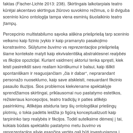
faktas (Fischer-Lichte 2013: 238). Skirtingais laikotarpiais teatro
kūrėjai akcentavo skirtingus žiūrovo suvokimo režimus, o ši dviguba
sceninio kūno ontologija tampa viena esminių šiuolaikinio teatro
įtampų.
Percepcinio multistabilumo sąvoka aiškina priešpriešą tarp sceninio
veiksmo kaip fizinio įvykio ir kaip pramanyto pasakojimo
konstravimo. Siūlytume
buvimo
vs
reprezentacijos
priešpriešą
šiame kontekste matyti kaip ekvivalentišką abstraktesnei
realybės
vs
fikcijos
opozicijai. Kuriant vaidmenį aktoriui tenka spręsti, kiek
leisti pasireikšti savo realiam kūniškumui ir balsui, kaip išlikti
spontaniškam ir reaguojančiam „čia ir dabar“, neprarandant
personažo nuoseklumo, kaip save atskleisti, nesuardant fikcinio
pasaulio iliuzijos. Šios problemos kiekviename spektaklyje
sprendžiamos skirtingai, priklausomai nuo pastatymo estetikos,
režisieriaus koncepcijos, teatro tradicijų ir paties atlikėjo
pasirinkimų. Atlikėjas atsiduria tarp šių ontologiškai priešingų
plotmių, o tokia padėtis leidžia jo figūrą konceptualizuoti kaip
tarpininko tarp realybės ir fikcijos. Todėl sutelksime dėmesį į tai,
kokiais būdais spektaklio pastatymo metu
buvimo
vs
reprezentacijos
ašyje esančios vertės gali būti investuojamos į