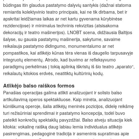
būdingas itin glaudus pastatymo dalyvių santykis (dažnai statoma
remiantis kolektyvinio teatro principais, kai ne tik dirbama, bet ir
apskritai leidžiamas laikas ar net kartu gyvenama kūrybinėse
rezidencijose) ir minimalus techninis rekvizitas (atsisakoma
dekoracijų ir teatro mašinerijos). LNOBT scena, didžiausia Baltijos
šalyse, su gausia pastatymų mašinerija, sakytume, savaime
reikalauja pastatymo didingumo, monumentalumo ar net
pompastikos, kai atlikėjo kūnas tėra vienas iš daugelio tarpusavyje
integruotų elementų. Atrodo, kad buvimo ar refleksyvumo
paradigmų perkėlimas į tokią aplinką iškristų iš šio teatro „aparato“,
reikalautų kitokios erdvės, neatitiktų kultūrinių kodų.
Atlikėjo balso raiškos formos
Panašias operacijas galima atlikti analizuojant ir solisto balso
artikuliavimą operos spektakliuose. Kaip minėta, analizuojant
kūniškumą operoje, šalia atlikėjų meninės pozicijos, didelę reikšmę
turi režisūriniai sprendimai ir pastatymo koncepcija, todėl buvo
pateikti konkrečių spektaklių pavyzdžiai. Balso atveju situacija kiek
kitokia: vokalinę raišką daug labiau lemia individualus atlikėjo
pasirengimas, pedagoginė tradicija ir asmeninis supratimas apie