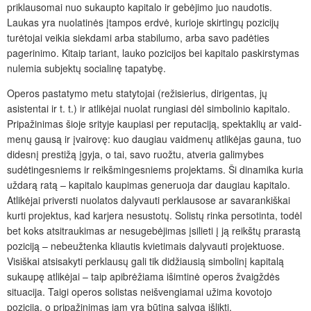
priklausomai nuo sukaupto kapitalo ir gebėjimo juo naudotis.
Laukas yra nuolatinės įtampos erdvė, kurioje skirtingų pozicijų
turėtojai veikia siekdami arba stabilumo, arba savo padėties
pagerinimo. Kitaip tariant, lauko pozicijos bei kapitalo paskirstymas
nulemia subjektų socialinę tapatybę.
Operos pastatymo metu statytojai (režisierius, dirigentas, jų
asistentai ir t. t.) ir atlikėjai nuolat rungiasi dėl simbolinio kapitalo.
Pripažinimas šioje srityje kaupiasi per reputaciją, spektaklių ar vaid­
menų gausą ir įvairovę: kuo daugiau vaidmenų atlikėjas gauna, tuo
didesnį prestižą įgyja, o tai, savo ruožtu, atveria galimybes
sudėtingesniems ir reikšmingesniems projektams. Ši dinamika kuria
uždarą ratą – kapitalo kaupimas generuoja dar daugiau kapitalo.
Atlikėjai priversti nuolatos dalyvauti perklausose ar savarankiškai
kurti projektus, kad karjera nesustotų. Solistų rinka persotinta, todėl
bet koks atsitraukimas ar nesugebėjimas įsilieti į ją reikštų prarastą
poziciją – nebeužtenka kliautis kvietimais dalyvauti projektuose.
Visiškai atsisakyti perklausų gali tik didžiausią simbolinį kapitalą
sukaupę atlikėjai – taip apibrėžiama išimtinė operos žvaigždės
situacija. Taigi operos solistas neišvengiamai užima kovotojo
poziciją, o pripažinimas jam yra būtina sąlyga išlikti.