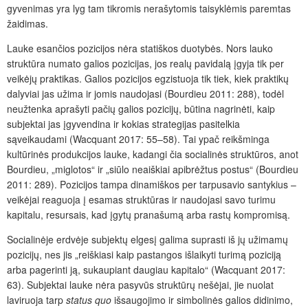
gyvenimas yra lyg tam tikromis nerašytomis taisyklėmis paremtas
žaidimas.
Lauke esančios pozicijos nėra statiškos duotybės. Nors lauko
struktūra numato galios pozicijas, jos realų pavidalą įgyja tik per
veikėjų praktikas. Galios pozicijos egzistuoja tik tiek, kiek praktikų
dalyviai jas užima ir jomis naudojasi (Bourdieu 2011: 288), todėl
neužtenka aprašyti pačių galios pozicijų, būtina nagrinėti, kaip
subjektai jas įgyvendina ir kokias strategijas pasitelkia
sąveikaudami (Wacquant 2017: 55–58). Tai ypač reikšminga
kultūrinės produkcijos lauke, kadangi čia socialinės struktūros, anot
Bourdieu, „miglotos“ ir „siūlo neaiškiai apibrėžtus postus“ (Bourdieu
2011: 289). Pozicijos tampa dinamiškos per tarpusavio santykius –
veikėjai reaguoja į esamas struktūras ir naudojasi savo turimu
kapitalu, resursais, kad įgytų pranašumą arba rastų kompromisą.
Socialinėje erdvėje subjektų elgesį galima suprasti iš jų užimamų
pozicijų, nes jis „reiškiasi kaip pastangos išlaikyti turimą poziciją
arba pagerinti ją, sukaupiant daugiau kapitalo“ (Wacquant 2017:
63). Subjektai lauke nėra pasyvūs struktūrų nešėjai, jie nuolat
laviruoja tarp
status quo
išsaugojimo ir simbolinės galios didinimo,