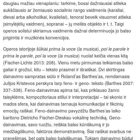
daugiau mažiau vienaplaniu: tarkime, bosai dažniausiai atlieka
aukščiausio ar žemiausio socialinio rango vaidmenis (karaliai,
dievai arba alkoholikai, kvaileliai), tenorai beveik visuomet atlieka
įsimylėjėlių vaidmenį, sopranai – jų meilės objekto ir t. t. Taigi
operos solistui skiriamus vaidmenis dažnai determinuoja jo balso
prigimtis ir muzikinės konvencijos.
Operos istorijoje šūkiai
prima
la voce
(
la musica
),
poi le parole
ir
prima le parole
,
poi la voce
(
la musica
) nuolat keičia vienas kitą
(Fischer-Lichte 2013: 208). Vienu metu pirmumas teikiamas balso
galiai ir grožiui, kitu – teksto prasmei ir išraiškai. Dvi skirtingas
dainavimo sampratas siūlo ir Roland’as Barthes’as, remdamasis
Julijos Kristevos perskyra tarp feno- ir geno- teksto (Barthes 2007:
337–338). Feno-dainavimas apima tai, kas priklauso žanro
taisyklėms, kompozitoriaus stiliui ir interpretacijai – tai skonio ir
mados sfera, kai dainavimas tarnauja komunikacijai ir fikcinių
emocijų raiškai. Feno-dainavimo pavyzdžiu Barthes’as laiko
baritono Dietricho Fischer-Dieskau vokalinę techniką. Geno-
dainavimas, savo ruožtu, reiškia balso kūniškumą ir jo
medžiagiškumo, faktūros demonstravimą. Šiai raiškai svarbus ne
pranešimas, bet pats balso balsiškumas. Tokiam dainavimo būdui