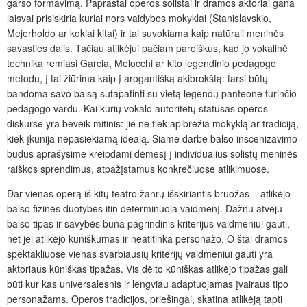
garso formavimą. Paprastai operos solistai ir dramos aktoriai gana
laisvai prisiskiria kuriai nors vaidybos mokyklai (Stanislavskio,
Mejerholdo ar kokiai kitai) ir tai suvokiama kaip natūrali meninės
savasties dalis. Tačiau atlikėjui pačiam pareiškus, kad jo vokalinė
technika remiasi Garcia, Melocchi ar kito legendinio pedagogo
metodu, į tai žiūrima kaip į arogantišką akibrokštą: tarsi būtų
bandoma savo balsą sutapatinti su vietą legendų panteone turinčio
pedagogo vardu. Kai kurių vokalo autoritetų statusas operos
diskurse yra beveik mitinis: jie ne tiek apibrėžia mokyklą ar tradiciją,
kiek įkūnija nepasiekiamą idealą. Šiame darbe balso inscenizavimo
būdus aprašysime kreipdami dėmesį į individualius solistų meninės
raiškos sprendimus, atpažįstamus konkrečiuose atlikimuose.
Dar vienas operą iš kitų teatro žanrų išskiriantis bruožas – atlikėjo
balso fizinės duotybės itin determinuoja vaidmenį. Dažnu atveju
balso tipas ir savybės būna pagrindinis kriterijus vaidmeniui gauti,
net jei atlikėjo kūniškumas ir neatitinka personažo. O štai dramos
spektakliuose vienas svarbiausių kriterijų vaidmeniui gauti yra
aktoriaus kūniškas tipažas. Vis dėlto kūniškas atlikėjo tipažas gali
būti kur kas universalesnis ir lengviau adaptuojamas įvairaus tipo
personažams. Operos tradicijos, priešingai, skatina atlikėją tapti