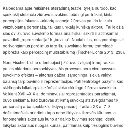
Kalbėdama apie reikšmės atsiradimą teatre, tyrėja nurodo, kad
spektaklį stebinčio žiūrovo suvokimui būdingi pertrūkiai, kinta
percepcijos fokusas –aktorių scenoje žiūrovas patiria tai kaip
vaizduojamą personažą, tai kaip unikalų kūnišką aktorių. Tai leidžia
šias dvi žiūrovo suvokimo formas analitiškai išskirti ir atitinkamai
pavadinti „reprezentacija“ ir „buvimu“. Nuolatinius, nesąmoningus ir
neišvengiamus perėjimus tarp šių suvokimo formų teatrologė
apibrėžia kaip percepcinį multistabilumą (Fischer-Lichte 2013: 238).
Nors Fischer-Lichte orientuojasi į žiūrovo žvilgsnį ir neįtraukia
paties aktoriaus perspektyvos, šis procesas nėra vien pasyvus
suvokimo efektas – aktorius dažnai sąmoningai siekia valdyti
balansą tarp buvimo ir reprezentacijos. Pati teatrologė pažymi, kad
skirtingais laikotarpiais kūrėjai siekė skirtingo žiūrovo suvokimo.
Veikiant XVIII–XIX a. dominavusiai reprezentacijos paradigmai,
buvo siekiama, kad žiūrovas atlikimą suvoktų atsižvelgdamas tik į
personažą arba spektaklio fiktyvų pasaulį. Tačiau XX a. 7–8
dešimtmečiais prioritetu tapo nebe fiktyvios tikrovės kūrimas, o
fenomenalus aktoriaus kūno ar daikto buvimas scenoje; idealu
laikytas aktoriaus nuogas kūnas, patiriamas kaip tiesioginis buvimo