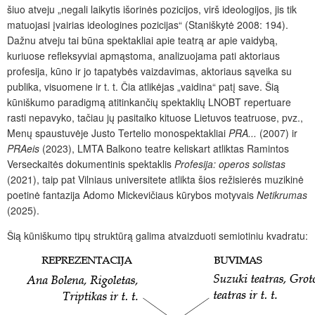
šiuo atveju „negali laikytis išorinės pozicijos, virš ideologijos, jis tik
matuojasi įvairias ideologines pozicijas“ (Staniškytė 2008: 194).
Dažnu atveju tai būna spektakliai apie teatrą ar apie vaidybą,
kuriuose refleksyviai apmąstoma, analizuojama pati aktoriaus
profesija, kūno ir jo tapatybės vaizdavimas, aktoriaus sąveika su
publika, visuomene ir t. t. Čia atlikėjas „vaidina“ patį save. Šią
kūniškumo paradigmą atitinkančių spektaklių LNOBT repertuare
rasti nepavyko, tačiau jų pasitaiko kituose Lietuvos teatruose, pvz.,
Menų spaustuvėje Justo Tertelio monospektakliai
PRA...
(2007) ir
PRAeis
(2023), LMTA Balkono teatre keliskart atliktas Ramintos
Verseckaitės dokumentinis spektaklis
Profesija: operos solistas
(2021), taip pat Vilniaus universitete atlikta šios režisierės muzikinė
poetinė fantazija Adomo Mickevičiaus kūrybos motyvais
Netikrumas
(2025).
Šią kūniškumo tipų struktūrą galima atvaizduoti semiotiniu kvadratu: