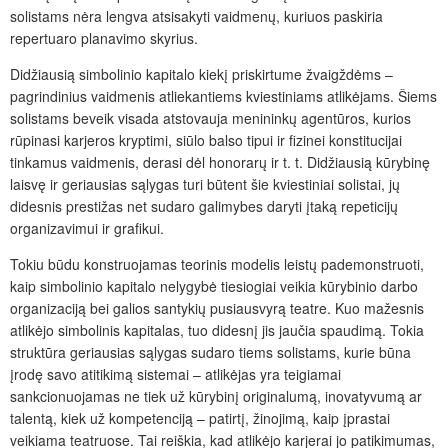
solistams nėra lengva atsisakyti vaidmenų, kuriuos paskiria
repertuaro planavimo skyrius.
Didžiausią simbolinio kapitalo kiekį priskirtume žvaigždėms –
pagrindinius vaidmenis atliekantiems kviestiniams atlikėjams. Šiems
solistams beveik visada atstovauja menininkų agentūros, kurios
rūpinasi karjeros kryptimi, siūlo balso tipui ir fizinei konstitucijai
tinkamus vaidmenis, derasi dėl honorarų ir t. t. Didžiausią kūrybinę
laisvę ir geriausias sąlygas turi būtent šie kviestiniai solistai, jų
didesnis prestižas net sudaro galimybes daryti įtaką repeticijų
organizavimui ir grafikui.
Tokiu būdu konstruojamas teorinis modelis leistų pademonstruoti,
kaip simbolinio kapitalo nelygybė tiesiogiai veikia kūrybinio darbo
organizaciją bei galios santykių pusiausvyrą teatre. Kuo mažesnis
atlikėjo simbolinis kapitalas, tuo didesnį jis jaučia spaudimą. Tokia
struktūra geriausias sąlygas sudaro tiems solistams, kurie būna
įrodę savo atitikimą sistemai – atlikėjas yra teigiamai
sankcionuojamas ne tiek už kūrybinį originalumą, inovatyvumą ar
talentą, kiek už kompetenciją – patirtį, žinojimą, kaip įprastai
veikiama teatruose. Tai reiškia, kad atlikėjo karjerai jo patikimumas,