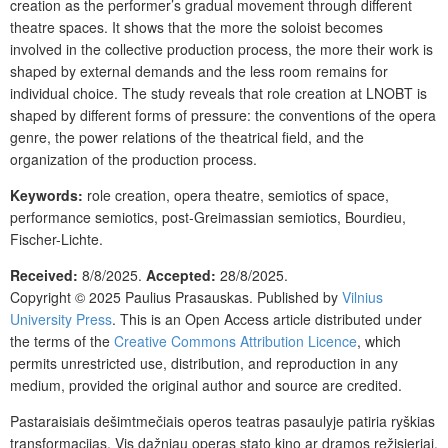
creation as the performer’s gradual movement through different
theatre spaces. It shows that the more the soloist becomes
involved in the collective production process, the more their work is
shaped by external demands and the less room remains for
individual choice. The study reveals that role creation at LNOBT is
shaped by different forms of pressure: the conventions of the opera
genre, the power relations of the theatrical field, and the
organization of the production process.
Keywords:
role creation, opera theatre, semiotics of space,
performance semiotics, post-Greimassian semiotics, Bourdieu,
Fischer-Lichte.
Received:
8/8/2025.
Accepted:
28/8/2025.
Copyright © 2025 Paulius Prasauskas. Published by
Vilnius
University Press
. This is an Open Access article distributed under
the terms of the
Creative Commons Attribution Licence
, which
permits unrestricted use, distribution, and reproduction in any
medium, provided the original author and source are credited.
Pastaraisiais dešimtmečiais operos teatras pasaulyje patiria ryškias
transformacijas. Vis dažniau operas stato kino ar dramos režisieriai,