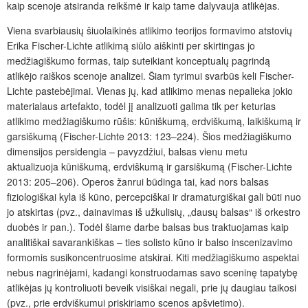
kaip scenoje atsiranda reikšmė ir kaip tame dalyvauja atlikėjas.
Viena svarbiausių šiuolaikinės atlikimo teorijos formavimo atstovių
Erika Fischer-Lichte atlikimą siūlo aiškinti per skirtingas jo
medžiagiškumo formas, taip suteikiant konceptualų pagrindą
atlikėjo raiškos scenoje analizei. Šiam tyrimui svarbūs keli Fischer-
Lichte pastebėjimai. Vienas jų, kad atlikimo menas nepalieka jokio
materialaus artefakto, todėl jį analizuoti galima tik per keturias
atlikimo medžiagiškumo rūšis: kūniškumą, erdviškumą, laikiškumą ir
garsiškumą (Fischer-Lichte 2013: 123–224). Šios medžiagiškumo
dimensijos persidengia – pavyzdžiui, balsas vienu metu
aktualizuoja kūniškumą, erdviškumą ir garsiškumą (Fischer-Lichte
2013: 205–206). Operos žanrui būdinga tai, kad nors balsas
fiziologiškai kyla iš kūno, percepciškai ir dramaturgiškai gali būti nuo
jo atskirtas (pvz., dainavimas iš užkulisių, „dausų balsas“ iš orkestro
duobės ir pan.). Todėl šiame darbe balsas bus traktuojamas kaip
analitiškai savarankiškas – ties solisto kūno ir balso inscenizavimo
formomis susikoncentruosime atskirai. Kiti medžiagiškumo aspektai
nebus nagrinėjami, kadangi konstruodamas savo sceninę tapatybę
atlikėjas jų kontroliuoti beveik visiškai negali, prie jų daugiau taikosi
(pvz., prie erdviškumui priskiriamo scenos apšvietimo).