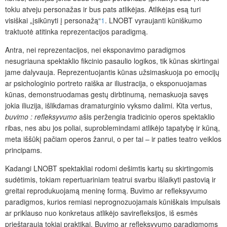
tokiu atveju personažas ir bus pats atlikėjas. Atlikėjas esą turi
visiškai „įsikūnyti į personažą“
1
. LNOBT vyraujanti kūniškumo
traktuotė atitinka reprezentacijos paradigmą.
Antra, nei reprezentacijos, nei eksponavimo paradigmos
nesugriauna spektaklio fikcinio pasaulio logikos, tik kūnas skirtingai
jame dalyvauja. Reprezentuojantis kūnas užsimaskuoja po emocijų
ar psichologinio portreto raiška ar iliustracija, o eksponuojamas
kūnas, demonstruodamas gestų dirbtinumą, nemaskuoja savęs
jokia iliuzija, išlikdamas dramaturginio vyksmo dalimi. Kita vertus,
buvimo : refleksyvumo
ašis peržengia tradicinio operos spektaklio
ribas, nes abu jos poliai, suproblemindami atlikėjo tapatybę ir kūną,
meta iššūkį pačiam operos žanrui, o per tai – ir paties teatro veiklos
principams.
Kadangi LNOBT spektakliai rodomi dešimtis kartų su skirtingomis
sudėtimis, tokiam repertuariniam teatrui svarbu išlaikyti pastovią ir
greitai reprodukuojamą meninę formą. Buvimo ar refleksyvumo
paradigmos, kurios remiasi neprognozuojamais kūniškais impulsais
ar priklauso nuo konkretaus atlikėjo savirefleksijos, iš esmės
prieštarauja tokiai praktikai. Buvimo ar refleksyvumo paradigmoms