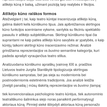
atlikėjo kūną ir balsą, užimant poziciją tarp realybės ir fikcijos.
Atlikėjo kūno raiškos formos
Atsižvelgiant į tai, kaip teatro kūrėjai inscenizuoja atlikėjo kūną,
galima išskirti kelis kūniškumo tipus. Jais apibrėžiamos skirtingos
kūno funkcijos sceniniame vyksme, santykis su fikciniu spektaklio
pasauliu ir atlikėjo subjektiškumas. Skirtingi kūniškumo tipai čia
suprantami ne kaip paties atlikėjo kūno savybės ar ypatybės, o kaip
kūrėjų taikomi skirtingi kūno inscenizavimo režimai. Analizė
grindžiama
reprezentacijos
vs
buvimo
semantine kategorija, kuri
padeda aprašyti vyraujančius teatro stilius.
Analizuodama kūniškumo apraiškų įvairovę XXI a. pradžios
Lietuvos teatre Jurgita Staniškytė tipologizuoja skirtingas
kūniškumo sampratas, bet jas sieja su moderniomis bei
postmoderniomis estetinėmis tradicijomis. Jos analizė leidžia
įžvelgti panašią į mūsų išskirtą
reprezentacijos
vs
buvimo
įtampą:
tiek konvencionalaus psichologinio teatro kūrėjus, tiek autonominio
teatrališkumo šalininkus siejo noras panaikinti
performatyvųjį
aktoriaus kūną. Pirmieji siekė ištirpdyti aktoriaus kūną personažo