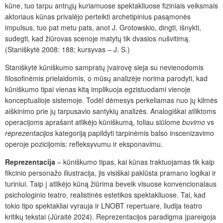
kūne, tuo tarpu antrųjų kuriamuose spektakliuose fiziniais veiksmais
aktoriaus kūnas privalėjo perteikti archetipinius pasąmonės
impulsus, tuo pat metu pats, anot J. Grotowskio, dingti, išnykti,
sudegti, kad žiūrovas scenoje matytų tik dvasios nušvitimą.
(Staniškytė 2008: 188; kursyvas – J. S.)
Staniškytė kūniškumo sampratų įvairovę sieja su nevienodomis
filosofinėmis prielaidomis, o mūsų analizėje norima parodyti, kad
kūniškumo tipai vienas kitą implikuoja egzistuodami vienoje
konceptualioje sistemoje. Todėl dėmesys perkeliamas nuo jų kilmės
aiškinimo prie jų tarpusavio santykių analizės. Analogiškai atliktoms
operacijoms aprašant atlikėjo kūniškumą, toliau siūlome
buvimo
vs
reprezentacijos
kategoriją papildyti tarpinėmis balso inscenizavimo
operoje pozicijomis: refleksyvumu ir eksponavimu.
Reprezentacija
–
kūniškumo tipas, kai kūnas traktuojamas tik kaip
fikcinio personažo iliustracija, jis visiškai paklūsta pramano logikai ir
turiniui. Taip į atlikėjo kūną žiūrima beveik visuose konvencionalaus
psichologinio teatro, realistinės estetikos spektakliuose. Tai, kad
tokio tipo spektakliai vyrauja ir LNOBT repertuare, liudija teatro
kritikų tekstai (Jūraitė 2024). Reprezentacijos paradigma įpareigoja