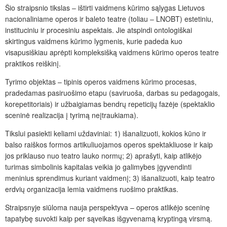
Šio straipsnio tikslas – ištirti vaidmens kūrimo sąlygas Lietuvos
nacionaliniame operos ir baleto teatre (toliau – LNOBT) estetiniu,
instituciniu ir procesiniu aspektais. Jie atspindi ontologiškai
skirtingus vaidmens kūrimo lygmenis, kurie padeda kuo
visapusiškiau aprėpti kompleksišką vaidmens kūrimo operos teatre
praktikos reiškinį.
Tyrimo objektas – tipinis operos vaidmens kūrimo procesas,
pradedamas pasiruošimo etapu (saviruoša, darbas su pedagogais,
korepetitoriais) ir užbaigiamas bendrų repeticijų fazėje (spektaklio
sceninė realizacija į tyrimą neįtraukiama).
Tikslui pasiekti keliami uždaviniai: 1) išanalizuoti, kokios kūno ir
balso raiškos formos artikuliuojamos operos spektakliuose ir kaip
jos priklauso nuo teatro lauko normų; 2) aprašyti, kaip atlikėjo
turimas simbolinis kapitalas veikia jo galimybes įgyvendinti
meninius sprendimus kuriant vaidmenį; 3) išanalizuoti, kaip teatro
erdvių organizacija lemia vaidmens ruošimo praktikas.
Straipsnyje siūloma nauja perspektyva – operos atlikėjo sceninę
tapatybę suvokti kaip per sąveikas išgyvenamą kryptingą virsmą.