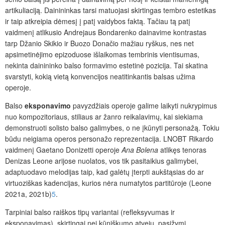
artikuliaciją. Dainininkas tarsi matuojasi skirtingas tembro estetikas
ir taip atkreipia dėmesį į patį vaidybos faktą. Tačiau tą patį
vaidmenį atlikusio Andrejaus Bondarenko dainavime kontrastas
tarp Džanio Skikio ir Buozo Donačio mažiau ryškus, nes net
apsimetinėjimo epizoduose išlaikomas tembrinis vientisumas,
nekinta dainininko balso formavimo estetinė pozicija. Tai skatina
svarstyti, kokią vietą konvencijos neatitinkantis balsas užima
operoje.
Balso
eksponavimo
pavyzdžiais operoje galime laikyti nukrypimus
nuo kompozitoriaus, stiliaus ar žanro reikalavimų, kai siekiama
demonstruoti solisto balso galimybes, o ne įkūnyti personažą. Tokiu
būdu neigiama operos personažo reprezentacija. LNOBT Rikardo
vaidmenį Gaetano Donizetti operoje
Ana Bolena
atlikęs tenoras
Denizas Leone arijose nuolatos, vos tik pasitaikius galimybei,
adaptuodavo melodijas taip, kad galėtų įterpti aukštąsias do ar
virtuoziškas kadencijas, kurios nėra numatytos partitūroje (Leone
2021a, 2021b)
5
.
Tarpiniai balso raiškos tipų variantai (refleksyvumas ir
eksponavimas), skirtingai nei kūniškumo atveju, pasižymi