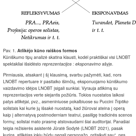
Pav. 1.
Atlikėjo kūno raiškos formos
Kūniškumo tipų analizė skatina klausti, kodėl praktiškai visi LNOBT
spektakliai išsidėsto
reprezentacijos : eksponavimo
ašyje.
Pirmiausia, atsakant į šį klausimą, svarbu pažymėti, kad, nors
LNOBT repertuare ir pasitaiko išimčių, eksponuojamo kūniškumo
vaizdavimo idėjos LNOBT įsigali sunkiai. Vyrauja atlikimą su
reprezentacijos verte siejantis požiūris. Tokios nuostatos laikosi
patys atlikėjai, pvz., asmeniniuose pokalbiuose su Puccini
Triptiko
solistais kai kurie jų išsakė nuostatą, kad žiūrovai ateina į operą
kaip į alternatyvą postmoderniam teatrui, pasiilgę tradicinės scenos
formų; solistai mato prasmę atstovaudami šiai auditorijai. Panašiai
teigia režisierės asistentė Jūratė Sodytė (LNOBT 2021), pasak
kurios, atlikėjas jokiu būdu negali personažo „pritaikyti sau“, nes