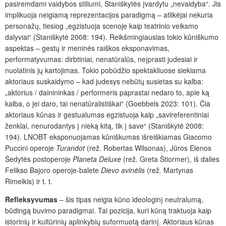
pasiremdami vaidybos stiliumi, Staniškytės įvardytu „nevaidyba“. Jis
implikuoja neigiamą reprezentacijos paradigmą – atlikėjai nekuria
personažų, tiesiog „egzistuoja scenoje kaip teatrinio veiksmo
dalyviai“ (Staniškytė 2008: 194). Reikšmingiausias tokio kūniškumo
aspektas – gestų ir meninės raiškos eksponavimas,
performatyvumas: dirbtiniai, nenatūralūs, neįprasti judesiai ir
nuolatinis jų kartojimas. Tokio pobūdžio spektakliuose siekiama
aktoriaus suskaidymo – kad judesys nebūtų susietas su kalba:
„aktorius / dainininkas / performeris paprastai nedaro to, apie ką
kalba, o jei daro, tai nenatūralistiškai“ (Goebbels 2023: 101). Čia
aktoriaus kūnas ir gestualumas egzistuoja kaip „savireferentiniai
ženklai, nenurodantys į nieką kitą, tik į save“ (Staniškytė 2008:
194). LNOBT eksponuojamas kūniškumas išreiškiamas Giacomo
Puccini operoje
Turandot
(rež. Robertas Wilsonas), Jūros Elenos
Šedytės postoperoje
Planeta Deluxe
(rež. Greta Štiormer), iš dalies
Felikso Bajoro operoje-balete
Dievo avinėlis
(rež. Martynas
Rimeikis) ir t. t.
Refleksyvumas
–
šis tipas neigia kūno ideologinį neutralumą,
būdingą buvimo paradigmai. Tai pozicija, kuri kūną traktuoja kaip
istorinių ir kultūrinių aplinkybių suformuotą darinį. Aktoriaus kūnas