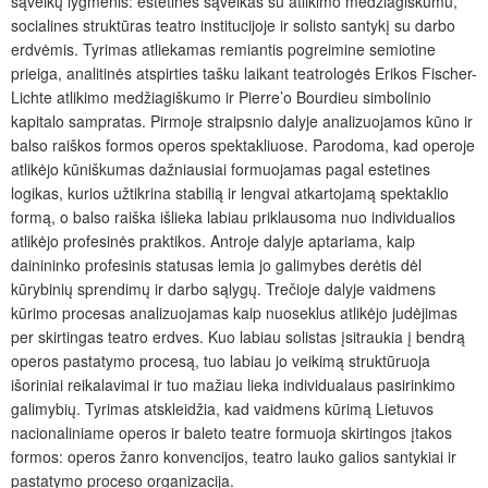
sąveikų lygmenis: estetines sąveikas su atlikimo medžiagiškumu,
socialines struktūras teatro institucijoje ir solisto santykį su darbo
erdvėmis. Tyrimas atliekamas remiantis pogreimine semiotine
prieiga, analitinės atspirties tašku laikant teatrologės Erikos Fischer-
Lichte atlikimo medžiagiškumo ir Pierre’o Bourdieu simbolinio
kapitalo sampratas. Pirmoje straipsnio dalyje analizuojamos kūno ir
balso raiškos formos operos spektakliuose. Parodoma, kad operoje
atlikėjo kūniškumas dažniausiai formuojamas pagal estetines
logikas, kurios užtikrina stabilią ir lengvai atkartojamą spektaklio
formą, o balso raiška išlieka labiau priklausoma nuo individualios
atlikėjo profesinės praktikos. Antroje dalyje aptariama, kaip
dainininko profesinis statusas lemia jo galimybes derėtis dėl
kūrybinių sprendimų ir darbo sąlygų. Trečioje dalyje vaidmens
kūrimo procesas analizuojamas kaip nuoseklus atlikėjo judėjimas
per skirtingas teatro erdves. Kuo labiau solistas įsitraukia į bendrą
operos pastatymo procesą, tuo labiau jo veikimą struktūruoja
išoriniai reikalavimai ir tuo mažiau lieka individualaus pasirinkimo
galimybių. Tyrimas atskleidžia, kad vaidmens kūrimą Lietuvos
nacionaliniame operos ir baleto teatre formuoja skirtingos įtakos
formos: operos žanro konvencijos, teatro lauko galios santykiai ir
pastatymo proceso organizacija.