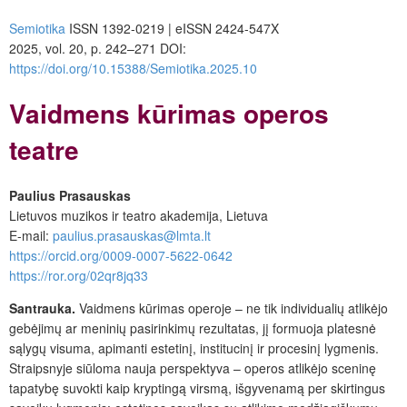
Semiotika
ISSN 1392-0219 | eISSN 2424-547X
2025, vol. 20, p. 242–271 DOI:
https://doi.org/10.15388/Semiotika.2025.10
Vaidmens kūrimas operos
teatre
Paulius Prasauskas
Lietuvos muzikos ir teatro akademija, Lietuva
E-mail:
paulius.prasauskas@lmta.lt
https://orcid.org/0009-0007-5622-0642
https://ror.org/02qr8jq33
Santrauka.
Vaidmens kūrimas operoje – ne tik individualių atlikėjo
gebėjimų ar meninių pasirinkimų rezultatas, jį formuoja platesnė
sąlygų visuma, apimanti estetinį, institucinį ir procesinį lygmenis.
Straipsnyje siūloma nauja perspektyva – operos atlikėjo sceninę
tapatybę suvokti kaip kryptingą virsmą, išgyvenamą per skirtingus