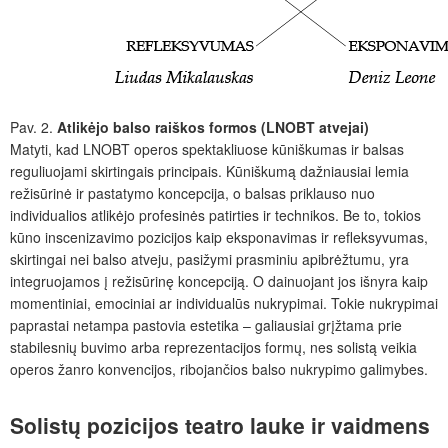
Pav. 2.
Atlikėjo balso raiškos formos (LNOBT atvejai)
Matyti, kad LNOBT operos spektakliuose kūniškumas ir balsas
reguliuojami skirtingais principais. Kūniškumą dažniausiai lemia
režisūrinė ir pastatymo koncepcija, o balsas priklauso nuo
individualios atlikėjo profesinės patirties ir technikos. Be to, tokios
kūno inscenizavimo pozicijos kaip eksponavimas ir refleksyvumas,
skirtingai nei balso atveju, pasižymi prasminiu apibrėžtumu, yra
integruojamos į režisūrinę koncepciją. O dainuojant jos išnyra kaip
momentiniai, emociniai ar individualūs nukrypimai. Tokie nukrypimai
paprastai netampa pastovia estetika – galiausiai grįžtama prie
stabilesnių buvimo arba reprezentacijos formų, nes solistą veikia
operos žanro konvencijos, ribojančios balso nukrypimo galimybes.
Solistų pozicijos teatro lauke ir vaidmens