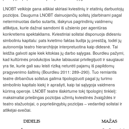
LNOBT veikloje gana aiškiai skiriasi kviestinių ir etatinių darbuotojų
pozicijos. Dauguma LNOBT dainuojančių solistų įdarbinami pagal
neterminuotas darbo sutartis, išskyrus pagrindinių vaid­menų
atlikėjus, kurie dažnai samdomi iš užsienio per agentūras
konkretiems spektakliams. Kviestiniai solistai disponuoja didesniu
simboliniu kapitalu: pats kvietimo faktas liudija jų prestižą, todėl jų
autonomija teatro hierarchijoje interpretuotina kaip didesnė. Tai
leidžia galvoti apie kiek kitokias jų darbo sąlygas. Bourdieu pažymi,
kad kultūrinės produkcijos lauke labiausiai privilegijuoti ir saugiausi
yra tie, kurie gali sau leisti riziką neturėti pajamų iš papildomų
pragyvenimo šaltinių (Bourdieu 2011: 289–290). Tuo remiantis
teatre dirbančius solistus galima tipologizuoti pagal jų turimo
simbolinio kapitalo kiekį ir aprašyti, kaip tai sąlygoja vaidmens
kūrimą operoje. LNOBT teatre išskirtume tokį tipologinį tinklelį:
maksimaliai priešingas pozicijas užimtų kviestinės žvaigždės ir
teatro stažuotojai, o popriešingybių pozicijas – vedantieji solistai ir
atlikėjai-svečiai.