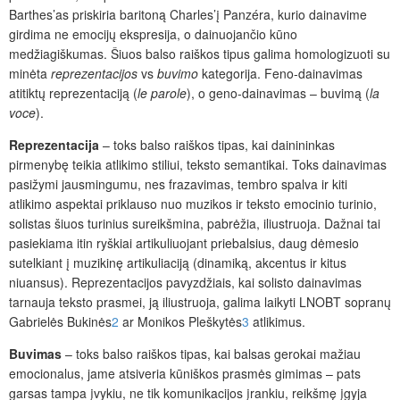
Barthes’as priskiria baritoną Charles’į Panzéra, kurio dainavime
girdima ne emocijų ekspresija, o dainuojančio kūno
medžiagiškumas. Šiuos balso raiškos tipus galima homologizuoti su
minėta
reprezentacijos
vs
buvimo
kategorija. Feno-dainavimas
atitiktų reprezentaciją (
le parole
), o geno-dainavimas – buvimą (
la
voce
).
Reprezentacija
– toks balso raiškos tipas, kai dainininkas
pirmenybę teikia atlikimo stiliui, teksto semantikai. Toks dainavimas
pasižymi jausmingumu, nes frazavimas, tembro spalva ir kiti
atlikimo aspektai priklauso nuo muzikos ir teksto emocinio turinio,
solistas šiuos turinius sureikšmina, pabrėžia, iliustruoja. Dažnai tai
pasiekiama itin ryškiai artikuliuojant priebalsius, daug dėmesio
sutelkiant į muzikinę artikuliaciją (dinamiką, akcentus ir kitus
niuansus). Reprezentacijos pavyzdžiais, kai solisto dainavimas
tarnauja teksto prasmei, ją iliustruoja, galima laikyti LNOBT sopranų
Gabrielės Bukinės
2
ar Monikos Pleškytės
3
atlikimus.
Buvimas
– toks balso raiškos tipas, kai
balsas gerokai mažiau
emocionalus, jame atsiveria kūniškos prasmės gimimas – pats
garsas tampa įvykiu, ne tik komunikacijos įrankiu, reikšmę įgyja