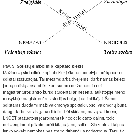
Pav. 3.
Solistų simbolinio kapitalo kiekis
Mažiausią simbolinio kapitalo kiekį šiame modelyje turėtų operos
solistai stažuotojai. Tai metams arba dvejiems įdarbinamas keleto
jaunų solistų ansamblis, kurį sudaro ne žemesnio nei
magistrantūros antro kurso studentai ar neseniai aukštojoje meno
mokykloje magistrantūros studijas baigę jauni atlikėjai. Šiems
solistams duodami maži vaidmenys spektakliuose, vaidmenų būna
daug, darbo krūvis gana didelis. Dėl skiriamų mažų vaidmenų
LNOBT stažuotojai įdarbinami tik nedidele etato dalimi, todėl
neišvengiamai privalo turėti kitą pajamų šaltinį. Stažuotojai taip pat
lanko vokalo pamokas pas teatre dirbančius pedagogus. Taigi šie