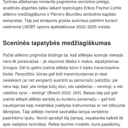
Tyrimas atliekamas remiantis pogreimine semiotine prieiga,
analitinės atspirties tašku laikant teatrologės Erikos Fischer-Lichte
atlikimo medžiagiškumo ir Pierre’o Bourdieu simbolinio kapitalo
sampratas. Taip pat straipsnis grįstas autoriaus patirtimi kuriant
vaidmenis LNOBT operos spektakliuose 2022–2025 metais.
Sceninės tapatybės medžiagiškumas
Pačiai atlikimo prigimčiai būdinga tai, kad atlikėjas scenoje niekada
nėra tik personažas – jis visuomet išlieka ir realus, atpažįstamas
žmogus. Dėl to galimi įvairūs atlikėjo kūno ir balso inscenizavimo
būdai. Pavyzdžiui, kūnas gali būti inscenizuojamas jo visai
nesiekiant (ar net vengiant) suartinti su personažo įvaizdžiu: juk
nėra taip, kad „visi virėjai būtų stori, visi valstiečiai – nervingi, o visi
valdžios vyrai – stotingi“ (Brecht 2022: 255). Balsas taip pat gali
įvairiai atliepti atlikėjo santykį su kuriamu personažu – gali būti
naudojamas kaip meistriškai įvaldytas instrumentas ar net stilizuotai
iškreiptas. Taip atlikėjo meninė saviraiška tampa vertybinio
pasirinkimo lauku. Norint aprašyti šią įtampą, nepakanka kalbėti tik
apie vaidybos technikas. Reikia teorinio modelio, kuris paaiškintų,