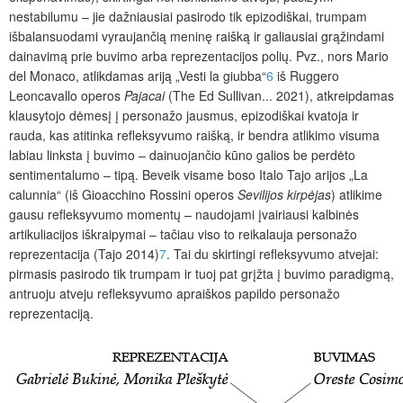
nestabilumu – jie dažniausiai pasirodo tik epizodiškai, trumpam
išbalansuodami vyraujančią meninę raišką ir galiausiai grąžindami
dainavimą prie buvimo arba reprezentacijos polių. Pvz., nors Mario
del Monaco, atlikdamas ariją „Vesti la giubba“
6
iš Ruggero
Leoncavallo operos
Pajacai
(The Ed Sullivan... 2021), atkreipdamas
klausytojo dėmesį į personažo jausmus, epizodiškai kvatoja ir
rauda, kas atitinka refleksyvumo raišką, ir bendra atlikimo visuma
labiau linksta į buvimo – dainuojančio kūno galios be perdėto
sentimentalumo – tipą. Beveik visame boso Italo Tajo arijos „La
calunnia“
(iš Gioacchino Rossini operos
Sevilijos kirpėjas
) atlikime
gausu refleksyvumo momentų – naudojami įvairiausi kalbinės
artikuliacijos iškraipymai – tačiau viso to reikalauja personažo
reprezentacija (Tajo 2014)
7
. Tai du skirtingi refleksyvumo atvejai:
pirmasis pasirodo tik trumpam ir tuoj pat grįžta į buvimo paradigmą,
antruoju atveju refleksyvumo apraiškos papildo personažo
reprezentaciją.