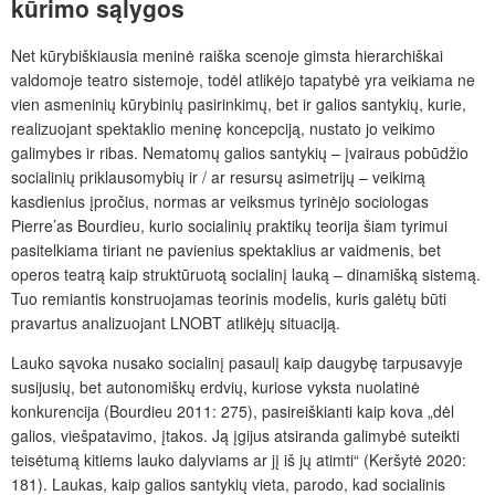
kūrimo sąlygos
Net kūrybiškiausia meninė raiška scenoje gimsta hierarchiškai
valdomoje teatro sistemoje, todėl atlikėjo tapatybė yra veikiama ne
vien asmeninių kūrybinių pasirinkimų, bet ir galios santykių, kurie,
realizuojant spektaklio meninę koncepciją, nustato jo veikimo
galimybes ir ribas. Nematomų galios santykių – įvairaus pobūdžio
socialinių priklausomybių ir / ar resursų asimetrijų – veikimą
kasdienius įpročius, normas ar veiksmus tyrinėjo sociologas
Pierre’as Bourdieu, kurio socialinių praktikų teorija šiam tyrimui
pasitelkiama tiriant ne pavienius spektaklius ar vaidmenis, bet
operos teatrą kaip struktūruotą socialinį lauką – dinamišką sistemą.
Tuo remiantis konstruojamas teorinis modelis, kuris galėtų būti
pravartus analizuojant LNOBT atlikėjų situaciją.
Lauko sąvoka nusako socialinį pasaulį kaip daugybę tarpusavyje
susijusių, bet autonomiškų erdvių, kuriose vyksta nuolatinė
konkurencija (Bourdieu 2011: 275), pasireiškianti kaip kova „dėl
galios, viešpatavimo, įtakos. Ją įgijus atsiranda galimybė suteikti
teisėtumą kitiems lauko dalyviams ar jį iš jų atimti“ (Keršytė 2020:
181). Laukas, kaip galios santykių vieta, parodo, kad socialinis