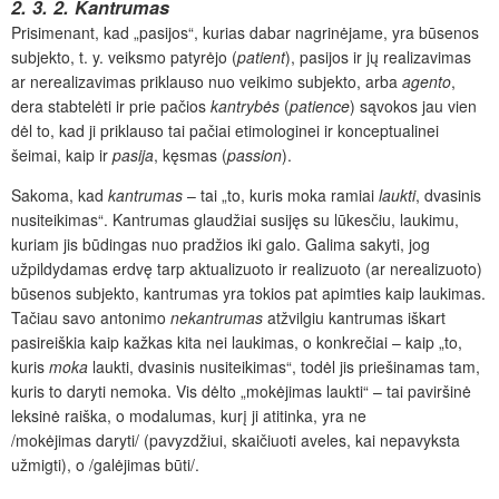
2. 3. 2. Kantrumas
Prisimenant, kad „pasijos“, kurias dabar nagrinėjame, yra būsenos
subjekto, t. y. veiksmo patyrėjo (
patient
), pasijos ir jų realizavimas
ar nerealizavimas priklauso nuo veikimo subjekto, arba
agento
,
dera stabtelėti ir prie pačios
kantrybės
(
patience
) sąvokos jau vien
dėl to, kad ji priklauso tai pačiai etimologinei ir konceptualinei
šeimai, kaip ir
pasija
, kęsmas (
passion
).
Sakoma, kad
kantrumas
– tai „to, kuris moka ramiai
laukti
, dvasinis
nusiteikimas“. Kantrumas glaudžiai susijęs su lūkesčiu, laukimu,
kuriam jis būdingas nuo pradžios iki galo. Galima sakyti, jog
užpildydamas erdvę tarp aktualizuoto ir realizuoto (ar nerealizuoto)
būsenos subjekto, kantrumas yra tokios pat apimties kaip laukimas.
Tačiau savo antonimo
nekantrumas
atžvilgiu kantrumas iškart
pasireiškia kaip kažkas kita nei laukimas, o konkrečiai – kaip „to,
kuris
moka
laukti, dvasinis nusiteikimas“, todėl jis priešinamas tam,
kuris to daryti nemoka. Vis dėlto „mokėjimas laukti“ – tai paviršinė
leksinė raiška, o modalumas, kurį ji atitinka, yra ne
/mokėjimas daryti/ (pavyzdžiui, skaičiuoti aveles, kai nepavyksta
užmigti), o /galėjimas būti/.