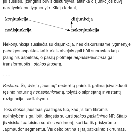
jie susilies. Įžanginis būvis diskursyviai atitinka disjunkcijos būvį
naratyviniame lygmenyje. Kitaip tariant,
Nekonjunkcija susiliečia su disjunkcija, nes diskursiniame lyg­menyje
pabaigos aspektas kai kuriais atvejais gali būti suprastas kaip
įžanginis aspektas, o pasijų plotmėje
nepasitenkinimas
gali
transformuotis į
stokos jausmą
.
- - -
Pastaba.
Šių dviejų „jausmų“ nederėtų painioti: galima įsivaizduoti
tęsinio neturintį
nepasitenkinimą
,
tolydžio silpnėjantį ir virstantį
rezig­nacija, susitaikymu.
Toks stokos jausmas ypatingas tuo, kad jis tam tikromis
aplinkybėmis gali būti dingstis sukurti
stokos pašalinimo
NP. Šitaip
jis visiškai pateisina šerdies vaidmenį, kurį ką tik priskyrėme
„apmaudo“ segmentui. Vis dėlto būtina šį tą patikslinti: skirtumas,