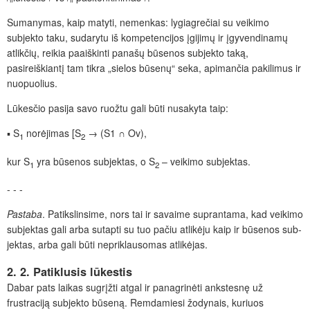
Sumanymas, kaip matyti, nemenkas: lygiagrečiai su veikimo
subjekto taku, sudarytu iš kompetencijos įgijimų ir įgyvendinamų
atlikčių, reikia paaiškinti panašų būsenos subjekto taką,
pasireiškiantį tam tikra „sielos būsenų“ seka, apimančia pakilimus ir
nuopuolius.
Lūkesčio pasija savo ruožtu gali būti nusakyta taip:
▪ S
norėjimas [S
→ (S1 ∩ Ov),
1
2
kur S
yra būsenos subjektas, o S
– veikimo subjektas.
1
2
- - -
Pastaba
. Patikslinsime, nors tai ir savaime suprantama, kad veikimo
subjektas gali arba sutapti su tuo pačiu atlikėju kaip ir būsenos sub­
jektas, arba gali būti nepriklausomas atlikėjas.
2. 2. Patiklusis lūkestis
Dabar pats laikas sugrįžti atgal ir panagrinėti ankstesnę už
frustraciją subjekto būseną. Remdamiesi žodynais, kuriuos