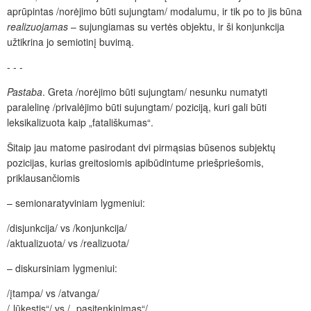
aprūpintas /norėjimo būti sujungtam/ modalumu, ir tik po to jis būna
realizuojamas
– sujungiamas su vertės objektu, ir ši konjunkcija
užtikrina jo semiotinį buvimą.
- - -
Pastaba
. Greta /norėjimo būti sujungtam/ nesunku numatyti
paralelinę /privalėjimo būti sujungtam/ poziciją, kuri gali būti
leksikalizuota kaip „fatališkumas“.
Šitaip jau matome pasirodant dvi pirmąsias būsenos subjektų
pozicijas, kurias greitosiomis apibūdintume priešpriešomis,
priklausančiomis
– semionaratyviniam lygmeniui:
/disjunkcija/ vs /konjunkcija/
/aktualizuota/ vs /realizuota/
– diskursiniam lygmeniui:
/įtampa/ vs /atvanga/
/„lūkestis“/ vs /„ pasitenkinimas“/.