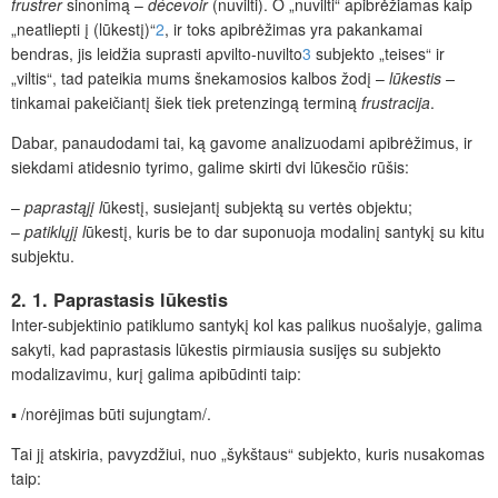
frustrer
sinonimą –
décevoir
(nuvilti). O „nuvilti“ apibrėžiamas kaip
„neatliepti į (lūkestį)“
2
, ir toks apibrėžimas yra pakankamai
bendras, jis leidžia suprasti apvilto-nuvilto
3
subjekto „teises“ ir
„viltis“, tad pateikia mums šnekamosios kalbos žodį –
lūkestis –
tinkamai pakeičiantį šiek tiek pretenzingą terminą
frustracija
.
Dabar, panaudodami tai, ką gavome analizuodami apibrėžimus, ir
siekdami atidesnio tyrimo, galime skirti dvi lūkesčio rūšis:
–
paprastąjį l
ūkestį, susiejantį subjektą su vertės objektu;
–
patiklųjį l
ūkestį, kuris be to dar suponuoja modalinį santykį su kitu
subjektu.
2. 1. Paprastasis lūkestis
Inter-subjektinio patiklumo santykį kol kas palikus nuošalyje, galima
sakyti, kad paprastasis lūkestis pirmiausia susijęs su subjekto
modalizavimu, kurį galima apibūdinti taip:
▪ /norėjimas būti sujungtam/.
Tai jį atskiria, pavyzdžiui, nuo „šykštaus“ subjekto, kuris nusakomas
taip: