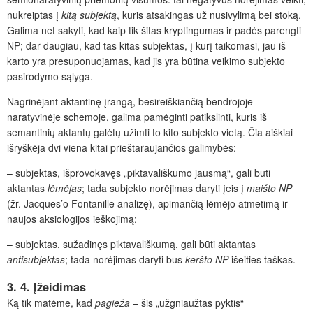
nukreiptas į
kitą subjektą
, kuris atsakingas už nusivylimą bei stoką.
Galima net sakyti, kad kaip tik šitas kryptingumas ir padės parengti
NP; dar daugiau, kad tas kitas subjektas, į kurį taikomasi, jau iš
karto yra presuponuojamas, kad jis yra būtina veikimo subjekto
pasirodymo sąlyga.
Nagrinėjant aktantinę įrangą, besireiškiančią bendrojoje
naratyvinėje schemoje, galima pamėginti patikslinti, kuris iš
semantinių aktantų galėtų užimti to kito subjekto vietą. Čia aiškiai
išryškėja dvi viena kitai prieštaraujančios galimybės:
– subjektas, išprovokavęs „piktavališkumo jausmą“, gali būti
aktantas
lėmėjas
; tada subjekto norėjimas daryti įeis į
maišto NP
(žr. Jacques’o Fontanille analizę), apimančią lėmėjo atmetimą ir
naujos aksiologijos ieškojimą;
– subjektas, sužadinęs piktavališkumą, gali būti aktantas
antisubjektas
; tada norėjimas daryti bus
keršto NP
išeities taškas.
3. 4. Įžeidimas
Ką tik matėme, kad
pagieža
– šis „užgniaužtas pyktis“