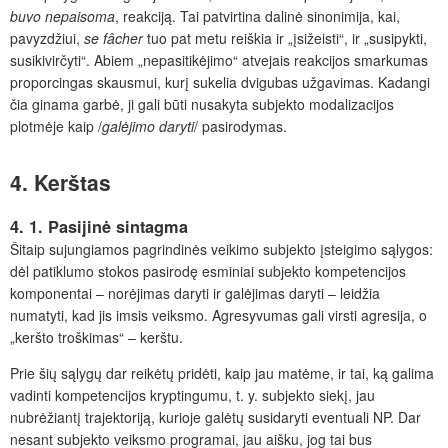
buvo nepaisoma
,
reakciją. Tai patvirtina dalinė sinonimija, kai,
pavyzdžiui,
se fâcher
tuo pat metu reiškia ir „įsižeisti“, ir „susipykti,
susikivirčyti“. Abiem „nepasitikėjimo“ atvejais reakcijos smarkumas
proporcingas skausmui, kurį sukelia dvigubas užgavimas. Kadangi
čia ginama garbė, ji gali būti nusakyta subjekto modalizacijos
plotmėje kaip /
galėjimo daryti
/ pasirodymas.
4. Kerštas
4. 1. Pasijinė sintagma
Šitaip sujungiamos pagrindinės veikimo subjekto įsteigimo sąlygos:
dėl patiklumo stokos pasirodę esminiai subjekto kompetencijos
komponentai – norėjimas daryti ir galėjimas daryti – leidžia
numatyti, kad jis imsis veiksmo. Agresyvumas gali virsti agresija, o
„keršto troškimas“ – kerštu.
Prie šių sąlygų dar reikėtų pridėti, kaip jau matėme, ir tai, ką galima
vadinti kompetencijos kryptingumu, t. y. subjekto siekį, jau
nubrėžiantį trajektoriją, kurioje galėtų susidaryti eventuali NP. Dar
nesant subjekto veiksmo programai, jau aišku, jog tai bus