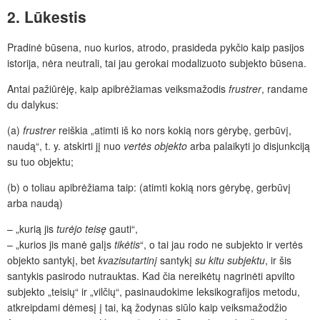
2. Lūkestis
Pradinė būsena, nuo kurios, atrodo, prasideda pykčio kaip pasijos
istorija, nėra neutrali, tai jau gerokai modalizuoto subjekto būsena.
Antai pažiūrėję, kaip apibrėžiamas veiksmažodis
frustrer
, randame
du dalykus:
(a)
frustrer
reiškia „atimti iš ko nors kokią nors gėrybę, gerbūvį,
naudą“, t. y. atskirti jį nuo
vertės objekto
arba palaikyti jo disjunkciją
su tuo objektu;
(b) o toliau apibrėžiama taip: (atimti kokią nors gėrybę, gerbūvį
arba naudą)
– „kurią jis
turėjo teisę
gauti“,
– „kurios jis manė galįs
tikėtis
“, o tai jau rodo ne subjekto ir vertės
objekto santykį, bet
kvazisutartinį
santykį
su kitu subjektu
, ir šis
santykis pasirodo nutrauktas. Kad čia nereikėtų nagrinėti apvilto
subjekto „teisių“ ir „vilčių“, pasinaudokime leksikografijos metodu,
atkreipdami dėmesį į tai, ką žodynas siūlo kaip veiksmažodžio