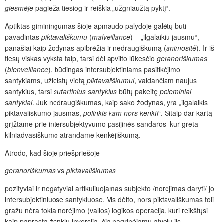
giesmėje
pagieža
tiesiog ir reiškia „užgniaužtą pyktį“.
Aptiktas giminingumas šioje apmaudo palydoje galėtų būti
pavadintas
piktavališkumu
(
malveillance
) – „ilgalaikiu jausmu“,
panašiai kaip žodynas apibrėžia ir nedraugiškumą (
animosit
é). Ir iš
tiesų viskas vyksta taip, tarsi dėl apvilto lūkesčio
geranoriškumas
(
bienveillance
), būdingas intersubjektiniams pasitikėjimo
santykiams, užleistų vietą
piktavališkumui
, valdančiam naujus
santykius, tarsi
sutartinius santykius
būtų pakeitę
poleminiai
santykiai
.
Juk nedraugiškumas, kaip sako žodynas, yra „ilgalaikis
piktavališkumo jausmas,
polinkis
kam nors kenkti
“. Šitaip dar kartą
grįžtame prie intersubjektyvumo pasijinės sandaros, kur greta
kilniadvasiškumo atrandame kenkėjiškumą.
Atrodo, kad šioje priešpriešoje
geranoriškumas
vs
piktavališkumas
pozityviai ir negatyviai artikuliuojamas subjekto /norėjimas daryti/ jo
intersubjektiniuose santykiuose. Vis dėlto, nors piktavališkumas toli
gražu nėra tokia norėjimo (valios) logikos operacija, kuri reikštųsi
kaip paprasta ženklų inversija, čia nagrinėjamu atveju jis