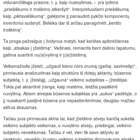
viduramžiškąja prasme, t. y. kaip nusivylimas, – yra lydima
„priešiškumo ir troškimo atkeršyti“. Interpretuodami priešiškumą
kaip „piktavališkumą“, galėjome jį panaudoti pykčio komponentų
inventoriui sudaryti. Belieka dar iš arčiau panagrinėti „keršto
troškimą“.
Ta proga pažvelgus į žodynus matyti, kad kerštas apibrėžiamas
kaip „atsakas į įžeidimą“. Vadinasi, remiantis bent daliniu tapatumu,
galima suartinti
nu(si)vylimą
ir į
(si)
žeidimą.
Veiksmažodis įžeisti, „užgauti kieno nors orumą (garbę, savimeilę)“,
pirmiausia analizuotinas kaip struktūra iš dviejų aktantų: būsenos
subjektą, t. y. įžeistąjį, „užgauna“ veikimo subjektas – įžeidėjas.
Tokia pat aktantinė įranga, kaip matėme, leidžia paaiškinti
nuvylimą. Abiem atvejais būsenos subjektas yra „aukos“ padėtyje, o
jį nusakanti pasijinė būsena yra nepasitenkinimas, daugiau mažiau
aštrus skausmas.
Tačiau juos pirmiausia skiria tai, kad įžeidimo atveju kančią sukelia
veikimo subjekto
veiksmas
, o nuvylimo atveju, priešingai, veikimo
subjekto
neveiklumas
. Tačiau ir vėl, vien tik savo aktyviu ar
neaktyviu, neveikliu buvimu veikimo subjektas išprovokuoja
atsaką
,