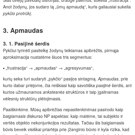
Šias dviejų pavidalų disforijas, drauge paėmus, sukelia „frustracija“.
Anot žodynų, jos sudaro tą „ūmų apmaudą“, kuris galiausiai sukelia
pykčio protrūkį
.
3. Apmaudas
3. 1. Pasijinė šerdis
Pykčiui tyrinėti pasitelkę žodynų teikiamas apibrėžtis, pirmąja
aproksimacija nustatėme šiuos tris segmentus:
▪ „frustracija“ → „apmaudas“ → „agresyvumas“,
kurių seka turi sudaryti „pykčio“ pasijos sintagmą.
Apmaudas
, prie
kurio dabar priėjome, čia reiškiasi kaip savotiška
pasijinė
šerdis, ant
kurios užmaunamos
ankstesn
ė
s
struktūros ir taip įgalinamas
vėlesnių
struktūrų plėtojimasis.
Paaiškinkime. Mūsų apibrėžtas
nepasitenkinimas
pasirodo kaip
baigiamasis
diskurso NP aspektas: kaip matėme, tai subjekto ir
vertės objekto nekonjunkcijos rezultatas. Tačiau šis baigiamasis
būvis beveik visiškai priartėja prie įžanginio būvio ir kyla rizika, kad