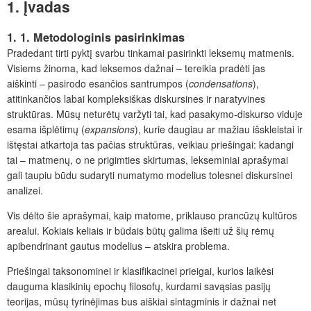
1. Įvadas
1. 1. Metodologinis pasirinkimas
Pradedant tirti pyktį svarbu tinkamai pasirinkti leksemų matmenis.
Visiems žinoma, kad leksemos dažnai – tereikia pradėti jas
aiškinti – pasirodo esančios santrumpos (
condensations
),
atitinkančios labai kompleksiškas diskursines ir naratyvines
struktūras. Mūsų neturėtų varžyti tai, kad pasakymo-diskurso viduje
esama išplėtimų (
expansions
), kurie daugiau ar mažiau išskleistai ir
ištęstai atkartoja tas pačias struktūras, veikiau priešingai: kadangi
tai – matmenų, o ne prigimties skirtumas, lekseminiai aprašymai
gali taupiu būdu sudaryti numatymo modelius tolesnei diskursinei
analizei.
Vis dėlto šie aprašymai, kaip matome, priklauso prancūzų kultūros
arealui. Kokiais keliais ir būdais būtų galima išeiti už šių rėmų
apibendrinant gautus modelius – atskira problema.
Priešingai taksonominei ir klasifikacinei prieigai, kurios laikėsi
dauguma klasikinių epochų filosofų, kurdami savąsias pasijų
teorijas, mūsų tyrinėjimas bus aiškiai sintagminis ir dažnai net