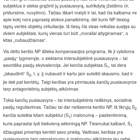
subjektus ir siekia grąžinti jų pusiausvyrą, sutrikdytą įžeidimo (ir,
pridursime, nuvylimo). Tačiau iškart matyti ir tai, kad čia kalbama ne
apie kokį nors
paprastą stokos panaikinimą
, dėl kurio NP tiesiog
taptų vertės objektų cirkuliacija. Iš tiesų čia visas reikalas susijęs su
dviem subjektais
, kurių vienas turi būti „
moraliai
atlyginamas“, o
kitas „nubaudžiamas“.
Vis dėlto keršto NP išlieka
kompensacijos
programa, tik ji vykdoma
„pasijų“ lygmenyje, o siekiama intersubjektinė pusiausvyra – tai
savotiška pasijų ekvivalencija. Jei kenčia subjektas S
, tai dera
1
„įskaudinti“ S
, t. y. jį nubausti ir kartu jam suteikti skausmo, kad ir
2
jis
tiek pat
kentėtų. Taigi kerštas yra pirmiausia
kančių pusiausvyros
tarp antagonistinių subjektų
atkūrimas
.
Tokia kančių pusiausvyra – tai intersubjektinis reiškinys, socia­linis
pasijų reguliavimas. Tačiau tai dar neišsemia keršto NP. Iš tikrųjų S
2
kančia suteikia kitam subjektui (S
) malonumą – pasitenkinimą,
1
kuris paprastai lydi kiekvieną sėkmingą NP. Tiesmukai kalbant, S
1
džiaugiasi privertęs kentėti savo priešą. Vadinasi, kerštas yra
pusiausvyros tarp
nemalonumų ir malonumų atkūrimas
jau nebe