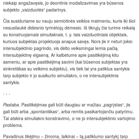
niekaip angažavęsis, jo deontinis modalizavimas yra būsenos
subjekto „vaizduotės“ padarinys.
Čia susiduriame su nauju semiotinės veiklos matmeniu, kuris iki šiol
nesusilaukė didesnio tyrinėtojų dėmesio. Iš tikrųjų čia turime reikalą
su
konstruojamais
simuliakrais
, t. y. tais vaizduotiniais objektais,
kuriuos subjektas projektuoja anapus savęs. Nors jie ir neturi jokio
intersubjektinio pagrindo, vis dėlto veiksmingai lemia pačią
intersubjektinę elgseną. Ar kalbėtume apie pasitikėjimą kitu
asmeniu, ar apie pasitikėjimą savimi (kai būsenos subjektas yra
sinkretiškas su veikimo subjektu), vis tiek tai yra patiklus santykis
tarp subjekto ir jo susikurto simuliakro, o ne intersubjektinis
santykis.
- - -
Pastaba
. Pasitikėjimas gali būti daugiau ar mažiau „pagrįstas“, jis
gali būti arba „spontaniškas“, arba remtis pasikartojančiu patyrimu.
Tai atskira simuliakro konstravimo, o ne jo intersubjektinio vartojimo
problema.
Pavadinus
tikėjimu
– žinoma, laikinai – tą patiklumo santykį tarp