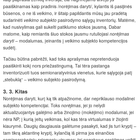
paaiškinamas kaip pradinis /norėjimas daryti/, kylantis iš pasijinės
būsenos, o ne iš veikimo, ir šitaip papildantis mūsų jau pradėtą
sudarinėti
veikimo subjekto
pasirodymo sąlygų inventorių. Matėme,
kad nusivylimas gali sukelti patiklumo stokos jausmą. Dabar
matome, kaip remiantis šiuo stokos jausmu rutuliojasi
norėjimas
daryti
– modalumas, įeinantis į veikimo subjekto kompetencijos
sudėtį.
Tačiau būtina pabrėžti, kad toks aprašymas nepretenduoja
paaiškinti kokį nors priežastingumą. Tai tėra pastanga
inventorizuoti tuos semionaratyvinius vienetus, kurie sąlygoja patį
„stebuklą“ – veikimo subjekto pasirodymą.
3. 3. Kitas
Norėjimas daryti, kurį ką tik atpažinome, dar nepriklauso modalinei
subjekto kompetencijai. Toks
norėjimas
, jei jo nelydi
aktualizuojantys galėjimo arba žinojimo (mokėjimo) modalumai, jei
nėra NP, į kurią įeitų veikimas, kol kas tėra virtualumas ir žiojinti
kiaurymė. Daugių daugiausia galėtume pasakyti, kad jis turi kryptį –
tam tikrą aktantinę kryptį, kylančią iš pirma jos einančios
semionaratyvinių priemonių visumos: tai negatyvus norėjimas veikti,