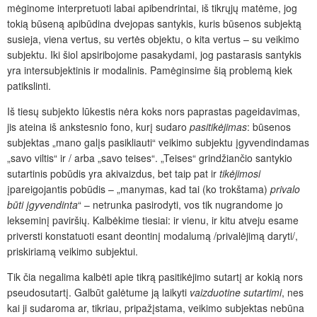
mėginome interpretuoti labai apibendrintai, iš tikrųjų matėme, jog
tokią būseną apibūdina dvejopas santykis, kuris būsenos subjektą
susieja, viena vertus, su vertės objektu, o kita vertus – su veikimo
subjektu. Iki šiol apsiribojome pasakydami, jog pastarasis santykis
yra intersubjektinis ir modalinis. Pamėginsime šią problemą kiek
patikslinti.
Iš tiesų subjekto lūkestis nėra koks nors paprastas pageidavimas,
jis ateina iš ankstesnio fono, kurį sudaro
pasitikėjimas
: būsenos
subjektas „mano galįs pasikliauti“ veikimo subjektu įgyvendindamas
„savo viltis“ ir / arba „savo teises“. „Teises“ grindžiančio santykio
sutartinis pobūdis yra akivaizdus, bet taip pat ir
tikėjimosi
įpareigojantis pobūdis – „manymas, kad tai (ko trokštama)
privalo
būti įgyvendinta
“ – netrunka pasirodyti, vos tik nugrandome jo
lekseminį paviršių. Kalbėkime tiesiai: ir vienu, ir kitu atveju esame
priversti konstatuoti esant deontinį modalumą /privalėjimą daryti/,
priskiriamą veikimo subjektui.
Tik čia negalima kalbėti apie tikrą pasitikėjimo sutartį ar kokią nors
pseudosutartį. Galbūt galėtume ją laikyti
vaizduotine sutartimi
, nes
kai ji sudaroma ar, tikriau, pripažįstama, veikimo subjektas nebūna