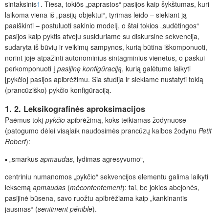
sintaksinis
1
. Tiesa, tokiõs „paprastos“ pasijos kaip šykštumas, kuri
laikoma viena iš „pasijų objektui“, tyrimas leido – siekiant ją
paaiškinti – postuluoti sakinio modelį, o štai tokios „sudėtingos“
pasijos kaip pyktis atveju susiduriame su diskursine sekvencija,
sudaryta iš būvių ir veikimų sampynos, kurią būtina iškomponuoti,
norint joje atpažinti autonominius sintagminius vienetus, o paskui
perkomponuoti į
pasijinę konfigūraciją
, kurią galėtume laikyti
[pykčio] pasijos apibrėžimu. Šia studija ir siekiame nustatyti tokią
(prancūziško) pykčio konfigūraciją.
1. 2. Leksikografinės aproksimacijos
Paėmus tokį
pykčio
apibrėžimą, koks teikiamas žodynuose
(patogumo dėlei visąlaik naudosimės prancūzų kalbos žodynu
Petit
Robert
):
▪ „smarkus
apmaudas
, lydimas agresyvumo“,
centriniu numanomos „pykčio“ sekvencijos elementu galima laikyti
leksemą
apmaudas
(
mécontentement
): tai, be jokios abejonės,
pasijinė būsena, savo ruožtu apibrėžiama kaip „kankinantis
jausmas“ (
sentiment pénible
).