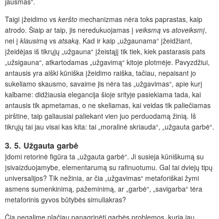
jausmas“.
Taigi įžeidimo vs
keršto
mechanizmas nėra toks paprastas, kaip
atrodo. Šiaip ar taip, jis neredukuojamas į
veiksmą
vs
atoveiksmį
,
nei į
klausimą
vs
atsaką
. Kad ir kaip „užgaunama“ įžeidžiant,
įžeidėjas iš tikrųjų „užgauna“ įžeistąjį tik tiek, kiek pastarasis pats
„užsigauna“, atkartodamas „užgavimą“ kitoje plotmėje. Pavyzdžiui,
antausis yra aiški kūniška įžeidimo raiška, tačiau, nepaisant jo
sukeliamo skausmo, savaime jis nėra tas „užgavimas“, apie kurį
kalbame: didžiausia elegancija šioje srityje pasiekiama tada, kai
antausis tik apmetamas, o ne skeliamas, kai veidas tik paliečiamas
pirštine, taip galiausiai paliekant vien juo perduodamą žinią. Iš
tikrųjų tai jau visai kas kita: tai „moralinė skriauda“, „užgauta garbė“.
3. 5. Užgauta garbė
Įdomi retorinė figūra ta „užgauta garbė“. Ji susieja kūniškumą su
įsivaizduojamybe, elementarumą su rafinuotumu. Gal tai dviejų tipų
universalijos? Tik nežinia, ar čia „užgavimas“ metaforiškai žymi
asmens sumenkinimą, pažeminimą, ar „garbė“, „savigarba“ tėra
metaforinis gyvos būtybės simuliakras?
Čia negalime plačiau panagrinėti garbės problemos, kurią jau