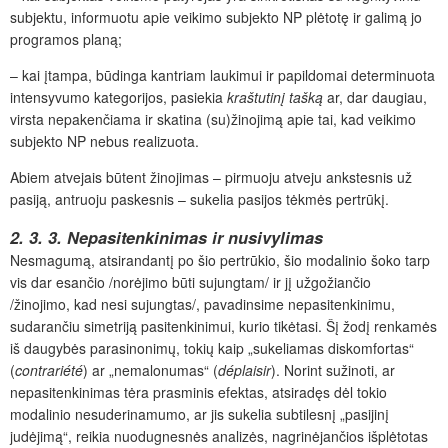
subjektu, informuotu apie veikimo subjekto NP plėtotę ir galimą jo
programos planą;
– kai įtampa, būdinga kantriam laukimui ir papildomai determinuota
intensyvumo kategorijos, pasiekia
kraštutinį tašką
ar, dar daugiau,
virsta nepakenčiama ir skatina (su)žinojimą apie tai, kad veikimo
subjekto NP nebus realizuota.
Abiem atvejais būtent žinojimas – pirmuoju atveju ankstesnis už
pasiją, antruoju paskesnis – sukelia pasijos tėkmės pertrūkį.
2. 3. 3. Nepasitenkinimas ir nusivylimas
Nesmagumą, atsirandantį po šio pertrūkio, šio modalinio šoko tarp
vis dar esančio /norėjimo būti sujungtam/ ir jį užgožiančio
/žinojimo, kad nesi sujungtas/, pavadinsime nepasitenkinimu,
sudarančiu simetriją pasitenkinimui, kurio tikėtasi. Šį žodį renkamės
iš daugybės parasinonimų, tokių kaip „sukeliamas diskomfortas“
(
contrariété
) ar „nemalonumas“ (
déplaisir
). Norint sužinoti, ar
nepasitenkinimas tėra prasminis efektas, atsiradęs dėl tokio
modalinio nesuderinamumo, ar jis sukelia subtilesnį „pasijinį
judėjimą“, reikia nuodugnesnės analizės, nagrinėjančios išplėtotas