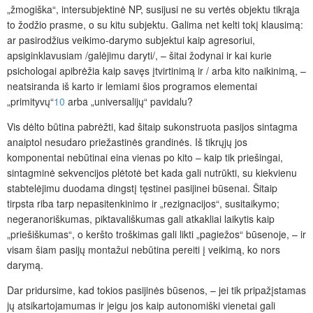
„žmogiška“, intersubjektinė NP, susijusi ne su vertės objektu tikrąja
to žodžio prasme, o su kitu subjektu. Galima net kelti tokį klausimą:
ar pasirodžius veikimo-darymo subjektui kaip agresoriui,
apsiginklavusiam /galėjimu daryti/, – šitai žodynai ir kai kurie
psichologai apibrėžia kaip savęs įtvirtinimą ir / arba kito naikinimą, –
neatsiranda iš karto ir lemiami šios programos elementai
„primityvų“
10
arba „universalijų“ pavidalu?
Vis dėlto būtina pabrėžti, kad šitaip sukonstruota pasijos sintagma
anaiptol nesudaro priežastinės grandinės. Iš tikrųjų jos
komponentai nebūtinai eina vienas po kito – kaip tik priešingai,
sintagminė sekvencijos plėtotė bet kada gali nutrūkti, su kiekvienu
stabtelėjimu duodama dingstį tęstinei pasijinei būsenai. Šitaip
tirpsta riba tarp nepasitenkinimo ir „rezignacijos“, susitaikymo;
negeranoriškumas, piktavališkumas gali atkakliai laikytis kaip
„priešiškumas“, o keršto troškimas gali likti „pagiežos“ būsenoje, – ir
visam šiam pasijų montažui nebūtina pereiti į veikimą, ko nors
darymą.
Dar pridursime, kad tokios pasijinės būsenos, – jei tik pripažįstamas
jų atsikartojamumas ir jeigu jos kaip autonomiški vienetai gali