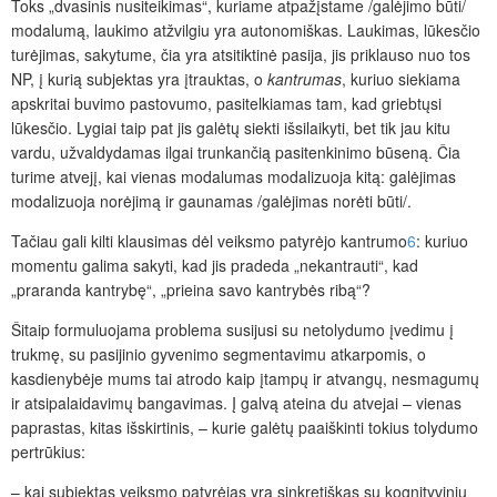
Toks „dvasinis nusiteikimas“, kuriame atpažįstame /galėjimo būti/
modalumą, laukimo atžvilgiu yra autonomiškas. Laukimas, lūkesčio
turėjimas, sakytume, čia yra atsitiktinė pasija, jis priklauso nuo tos
NP, į kurią subjektas yra įtrauktas, o
kantrumas
, kuriuo siekiama
apskritai buvimo pastovumo, pasitelkiamas tam, kad griebtųsi
lūkesčio. Lygiai taip pat jis galėtų siekti išsilaikyti, bet tik jau kitu
vardu, užvaldydamas ilgai trunkančią pasitenkinimo būseną. Čia
turime atvejį, kai vienas modalumas modalizuoja kitą: galėjimas
modalizuoja norėjimą ir gaunamas /galėjimas norėti būti/.
Tačiau gali kilti klausimas dėl veiksmo patyrėjo kantrumo
6
: kuriuo
momentu galima sakyti, kad jis pradeda „nekantrauti“, kad
„praranda kantrybę“, „prieina savo kantrybės ribą“?
Šitaip formuluojama problema susijusi su netolydumo įvedimu į
trukmę, su pasijinio gyvenimo segmentavimu atkarpomis, o
kasdienybėje mums tai atrodo kaip įtampų ir atvangų, nesmagumų
ir atsipalaidavimų bangavimas. Į galvą ateina du atvejai – vienas
paprastas, kitas išskirtinis, – kurie galėtų paaiškinti tokius tolydumo
pertrūkius:
– kai subjektas veiksmo patyrėjas yra sinkretiškas su kognityviniu