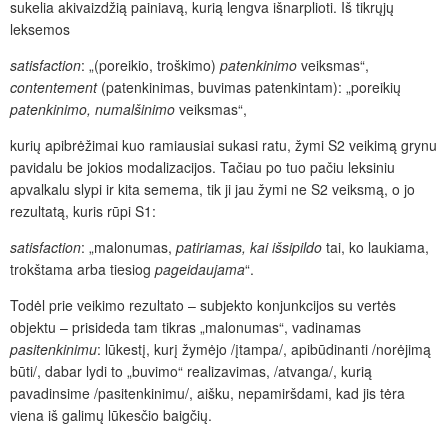
sukelia akivaizdžią painiavą, kurią lengva išnarplioti. Iš tikrųjų
leksemos
satisfaction
: „(poreikio, troškimo)
patenkinimo
veiksmas“,
contentement
(patenkinimas, buvimas patenkintam): „poreikių
patenkinimo, numalšinimo
veiksmas“,
kurių apibrėžimai kuo ramiausiai sukasi ratu, žymi S2 veikimą grynu
pavidalu be jokios modalizacijos. Tačiau po tuo pačiu leksiniu
apvalkalu slypi ir kita semema, tik ji jau žymi ne S2 veiksmą, o jo
rezultatą, kuris rūpi S1:
satisfaction
: „malonumas,
patiriamas, kai išsipildo
tai, ko laukiama,
trokštama arba tiesiog
pageidaujama
“.
Todėl prie veikimo rezultato – subjekto konjunkcijos su vertės
objektu – prisideda tam tikras „malonumas“, vadinamas
pasitenkinimu
: lūkestį, kurį žymėjo /įtampa/, apibūdinanti /norėjimą
būti/, dabar lydi to „buvimo“ realizavimas, /atvanga/, kurią
pavadinsime /pasitenkinimu/, aišku, nepamiršdami, kad jis tėra
viena iš galimų lūkesčio baigčių.