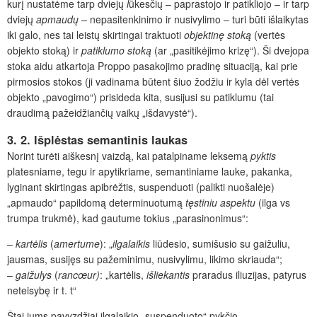
kurį nustatėme tarp dviejų
l
ūkesčių – paprastojo ir patikliojo – ir tarp
dviejų
apmaudų –
nepasitenkinimo ir nusivylimo – turi būti išlaikytas
iki galo, nes tai leistų skirtingai traktuoti
objektinę stoką
(vertės
objekto stoką) ir
patiklumo stoką
(ar „pasitikėjimo krizę“). Ši dvejopa
stoka aidu atkartoja Proppo pasakojimo pradinę situaciją, kai prie
pirmosios stokos (ji vadinama būtent šiuo žodžiu ir kyla dėl vertės
objekto „pavogimo“) prisideda kita, susijusi su patiklumu (tai
draudimą pažeidžiančių vaikų „išdavystė“).
3. 2. Išplėstas semantinis laukas
Norint turėti aiškesnį vaizdą, kai patalpiname leksemą
pyktis
platesniame, tegu ir apytikriame, semantiniame lauke, pakanka,
lyginant skirtingas apibrėžtis, suspenduoti (palikti nuošalėje)
„apmaudo“ papildomą determinuotumą
tęstiniu aspektu
(ilga vs
trumpa trukmė), kad gautume tokius „parasinonimus“:
–
kartėlis
(
amertume
): „
ilgalaikis
liūdesio, sumišusio su gaižuliu,
jausmas, susijęs su pažeminimu, nusivylimu, likimo skriauda“;
–
gaižulys
(
rancœur)
: „kartėlis,
išliekantis
praradus iliuzijas, patyrus
neteisybę ir t. t“
Štai jums pavyzdžiai ilgalaikio „suspenduoto“ pykčio,