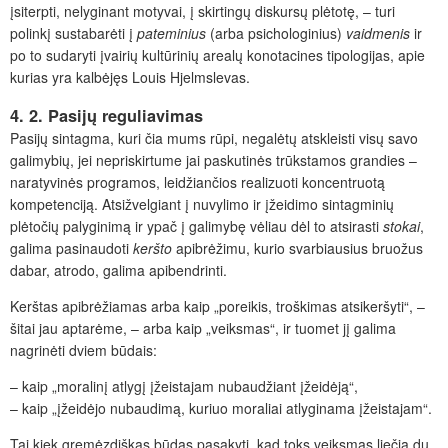
įsiterpti, nelyginant motyvai, į skirtingų diskursų plėtotę, – turi
polinkį sustabarėti į
pateminius
(arba psichologinius)
vaidmenis
ir
po to sudaryti įvairių kultūrinių arealų konotacines tipologijas, apie
kurias yra kalbėjęs Louis Hjelmslevas.
4. 2. Pasijų reguliavimas
Pasijų sintagma, kuri čia mums rūpi, negalėtų atskleisti visų savo
galimybių, jei nepriskirtume jai paskutinės trūkstamos grandies –
naratyvinės programos, leidžiančios realizuoti koncentruotą
kompetenciją. Atsižvelgiant į nuvylimo ir įžeidimo sintagminių
plėtočių palyginimą ir ypač į galimybę vėliau dėl to atsirasti
stokai
,
galima pasinaudoti
keršto
apibrėžimu, kurio svarbiausius bruožus
dabar, atrodo, galima apibendrinti.
Kerštas apibrėžiamas arba kaip „poreikis, troškimas atsikeršyti“, –
šitai jau aptarėme, – arba kaip „veiksmas“, ir tuomet jį galima
nagrinėti dviem būdais:
– kaip „moralinį atlygį įžeistajam nubaudžiant įžeidėją“,
– kaip „įžeidėjo nubaudimą, kuriuo moraliai atlyginama įžeistajam“.
Tai kiek gremėzdiškas būdas pasakyti, kad toks veiksmas liečia du