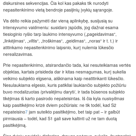
diskursines sekvencijas. Čia kol kas pakaks tik nurodyti
nepasitenkinimo vietą bendroje pasijinių įvykių sąrangoje.
Vis dėlto reikia pažymėti dar vieną aplinkybę, susijusią su
intensyvumo vaidmeniu: susidaro įspūdis, jog dažnai esama
tiesioginio ryšio tarp laukimo intensyvumo („pageidavimas“,
„linkėjimas“, „viltis“, „troškimas“, „geidimas“, „noras“ ir t. t.) ir
atitinkamo nepasitenkinimo laipsnio, kurį nulemia lūkesčio
nerealizavimas.
Prie nepasitenkinimo, atsirandančio tada, kai nesuteikiamas vertės
objektas, kartais prisideda dar ir kitas nesmagumas, kurį sukelia
veikimo subjekto elgsena, aiškinama kaip neatitinkanti lūkesčio.
Nesulaukiama elgesio, kuris patikliai laukiančio subjekto požiūriu
buvo modalizuotas /privalėjimu daryti/, ir tada būsenos subjekto
tikėjimas iš karto pasirodo nepateisintas. Iš čia kyla
nusivylimas
kaip pasitikėjimo krizė dviem požiūriais: ne tik todėl, kad S2
nepateisino
7
jam suteikto pasitikėjimo, bet taip pat – ir galbūt
pirmiausia – todėl, kad S1 gali save kaltinti už ne tam duotą
pasitikėjimą.