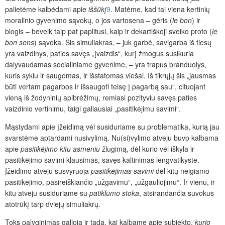
palietėme kalbėdami apie
iššūkį
9
. Matėme, kad tai viena kertinių
moralinio gyvenimo sąvokų, o jos vartosena – gėris (
le bon
) ir
blogis – beveik taip pat paplitusi, kaip ir dekartiškoji sveiko proto (
le
bon sens
) sąvoka. Šis simuliakras, – juk garbė, savigarba iš tiesų
yra vaizdinys, paties savęs „įvaizdis“, kurį žmogus susikuria
dalyvaudamas socialiniame gyvenime, – yra trapus branduolys,
kuris sykiu ir saugomas, ir išstatomas viešai. Iš tikrųjų šis „jausmas
būti vertam pagarbos ir išsaugoti teisę į pagarbą sau“, cituojant
vieną iš žodyninių apibrėžimų, remiasi pozityviu savęs paties
vaizdinio vertinimu, taigi galiausiai „pasitikėjimu savimi“.
Mąstydami apie įžeidimą vėl susiduriame su problematika, kurią jau
svarstėme aptardami nusivylimą. Nu(si)vylimo atveju buvo kalbama
apie
pasitikėjimo kitu
asmeniu
žlugimą, dėl kurio vėl iškyla ir
pasitikėjimo savimi klausimas, savęs kaltinimas lengvatikyste.
Įžeidimo atveju susvyruoja
pasitikėjimas savimi
dėl kitų neigiamo
pasitikėjimo, pasireiškiančio „užgavimu“, „užgauliojimu“. Ir vienu, ir
kitu atveju susiduriame su
patiklumo stoka
, atsirandančia suvokus
atotrūkį tarp dviejų simuliakrų.
Toks palyginimas galioja ir tada, kai kalbame apie subjekto,
kurio