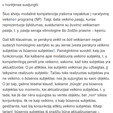
▪ /norėjimas susijungti/.
Šiuo atveju modalinė kompetencija įrašoma nepakitusi į naratyvinę
veikimo
4
programą (NP). Taigi, šalia
veikimo
pasijų
, kurias
reprezentuoja šykštumas, susiduriame su
buvimo veikiamam
pasija, t. y. pasija senąja etimologine šio žodžio prasme – kęsmu.
Gali kilti klausimas, ar perskyra
veikti
vs
būti veikiamam
negali
sudaryti homologinio santykio su jau seniai įvesta perskyra
veikimo
subjektas
vs
būsenos subjektas
5
. Pamėginkime suvokti, kaip jos
funkcionuoja. Kai kalbame apie modalizuotą
veikimo subjektą
, t. y.
kompetentingą pereiti prie veiksmo, sakome, kad toks subjektas yra
aktualizuotas
. O po atlikties, kai subjekto veikimas jau užbaigtas, jį
laikysime
realizuotu subjektu
. Tačiau toks realizuotas subjektas yra
ne veikimo, o
būsenos subjektas
, nes jis sujungtas su savo objektu.
O jei taip, galime teisėtai klausti, kokiame „būvyje“ yra būsenos
subjektas tuo momentu, kai aktualizuojasi veikimo subjektas, t. y.
tada, kai jis dar nėra sujungtas su vertės objektu, bet „nori“ tokios
konjunkcijos, tik ne kaip veikimo, o kaip būsenos subjektas,
geidžiantis, kad šią konjunkciją atliktų veikimo subjektas. Kitaip
tariant, būsenos subjektas iš pradžių būna
aktualizuojamas
–