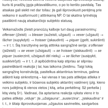
kuris iš pradžių įgyja piktavališkumo, o po to keršto pavidalą. Tas
atsakas gali siekti net dar toliau: jis gali išprovokuoti perėjimą prie
veiksmo ir susiformuoti į atitinkamą NP. O tai skatina tyrinėtoją
paaiškinti naują atsakančiojo subjekto statusą.
Veiksmažodis įžeisti prancūzų kalboje turi daug parasinonimų:
offenser
(įžeisti) →
blesser
(sužeisti, užgauti) →
vexer
(užgauti) →
fâcher
(supykdyti) →
froisser
(įskaudinti) →
piquer
(įgelti, sukiršinti)
→ ir t. t. Šią tranzityvinę seriją atitinka sangrąžinė serija:
s‘offenser
(įsižeisti) →
se vexer
(užsigauti) →
se froisser
(įsiskaudinti) →
se
piquer
(susierzinti, užsigauti dėl niekų) →
se fâcher
(susipykti,
susikivirčyti) → ir t. t. Ji apibūdintina kaip stipriau ar silpniau
pasireiškianti
reakcija
į tai, kas laikoma įžeidimu. Taigi tokią
sangrąžinę konstrukciją, pasitelkus aktantinius terminus, galima
aiškinti kaip sinkretizmą – kai vienas ir tas pats atlikėjas atlieka ir
veikimo subjekto, ir būsenos subjekto aktantinį vaidmenį (plg. kieno
nors judėjimą iš vienos vietos į kitą, arba perkėlimą: S2 perkelia į
kitą vietą S1). Vadinasi, čia aptariama reakcija vyksta vieno ir to
paties atlikėjo „viduje“: jis „užsigauna“, „susierzina“, „įsiskaudina“ ir
t. t., ir šitaip išprovokuojamas „užgautos savimeilės, savigarbos