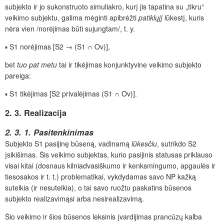
subjekto ir jo sukonstruoto simuliakro, kurį jis tapatina su „tikru“
veikimo subjektu, galima mėginti apibrėžti
patiklųjį l
ūkestį, kuris
nėra vien /norėjimas būti sujungtam/, t. y.
▪ S1 norėjimas [S2 → (S1 ∩ Ov)],
bet
tuo pat metu
tai ir tikėjimas konjunktyvine veikimo subjekto
pareiga:
▪ S1 tikėjimas [S2 privalėjimas (S1 ∩ Ov)].
2. 3. Realizacija
2. 3. 1. Pasitenkinimas
Subjekto S1 pasijinę būseną, vadinamą
lūkesčiu
, sutrikdo S2
įsikišimas. Šis veikimo subjektas, kurio pasijinis statusas priklauso
visai kitai (dosnaus kilniadvasiškumo ir kenksmingumo, apgaulės ir
tiesosakos ir t. t.) problematikai, vykdydamas savo NP kažką
suteikia (ir nesuteikia), o tai savo ruožtu paskatins būsenos
subjekto realizavimąsi arba nesirealizavimą.
Šio veikimo ir šios būsenos leksinis įvardijimas prancūzų kalba