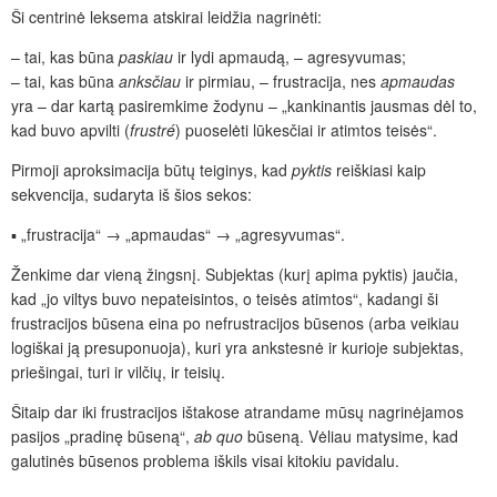
Ši centrinė leksema atskirai leidžia nagrinėti:
– tai, kas būna
paskiau
ir lydi apmaudą, – agresyvumas;
– tai, kas būna
anksčiau
ir pirmiau, – frustracija, nes
apmaudas
yra – dar kartą pasiremkime žodynu – „kankinantis jausmas dėl to,
kad buvo apvilti (
frustré
) puoselėti lūkesčiai ir atimtos teisės“.
Pirmoji aproksimacija būtų teiginys, kad
pyktis
reiškiasi kaip
sekvencija, sudaryta iš šios sekos:
▪ „frustracija“ → „apmaudas“ →
„agresyvumas“.
Ženkime dar vieną žingsnį. Subjektas (kurį apima pyktis) jaučia,
kad „jo viltys buvo nepateisintos, o teisės atimtos“, kadangi ši
frustracijos būsena eina po nefrustracijos būsenos (arba veikiau
logiškai ją presuponuoja), kuri yra ankstesnė ir kurioje subjektas,
priešingai, turi ir vilčių, ir teisių.
Šitaip dar iki frustracijos ištakose atrandame mūsų nagrinėjamos
pasijos „pradinę būseną“,
ab quo
būseną. Vėliau matysime, kad
galutinės būsenos problema iškils visai kitokiu pavidalu.