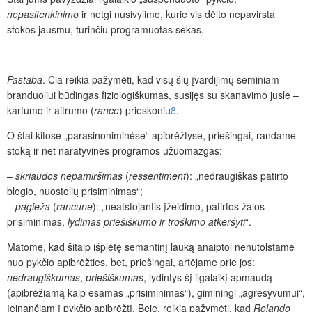
nepasitenkinimo
ir netgi nusivylimo, kurie vis dėlto nepavirsta
stokos jausmu, turinčiu programuotas sekas.
- - -
Pastaba
. Čia reikia pažymėti, kad visų šių įvardijimų seminiam
branduoliui būdingas fiziologiškumas, susijęs su skanavimo jusle –
kartumo ir aitrumo (
rance
) prieskoniu
8
.
O štai kitose „parasinoniminėse“ apibrėžtyse, priešingai, randame
stoką ir net naratyvinės programos užuomazgas:
–
skriaudos nepamiršimas
(
ressentiment
): „nedraugiškas patirto
blogio, nuostolių prisiminimas“;
–
pagieža
(
rancune
): „neatstojantis įžeidimo, patirtos žalos
prisiminimas,
lydimas
priešiškumo ir troškimo atkeršyti
“.
Matome, kad šitaip išplėtę semantinį lauką anaiptol nenutolstame
nuo pykčio apibrėžties, bet, priešingai, artėjame prie jos:
nedraugiškumas
,
priešiškumas
,
lydintys šį ilgalaikį apmaudą
(apibrėžiamą kaip esamas „prisiminimas“), giminingi „agresyvumui“,
įeinančiam į pykčio apibrėžtį. Beje, reikia pažymėti, kad
Rolando