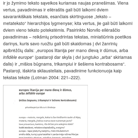
ir jo žymimo teksto sąveikos kuriamas naujas pranešimas. Viena
vertus, pavadinimas ir eilėraštis gali būti laikomi dviem
savarankiškais tekstais, esančiais skirtinguose „teksto –
metateksto“ hierarchijos lygmenyse; kita vertus, jie gali būti laikomi
dviem vieno teksto potekstėmis. Pasirinkto Norvilo eilėraščio
pavadinimas – reikšmių prisodrintas tekstas, miniatiūrinis poetikos
darinys, kuris savo ruožtu gali būti skaidomas į dvi žanrinių
apibrėžčių dalis: „europos litanija per mano dievą ir dūmus, arba
infidèle europe
“ (pastaroji dar skyla į dvi jungtuko „arba“ skiriamas
dalis) ir „mišios būgnams, trikampiui ir šešiems kontrabosams“.
Pastaroji, išskirta skliausteliais, pavadinime funkcionuoja kaip
tekstas tekste (Lotman 2004: 221–222).