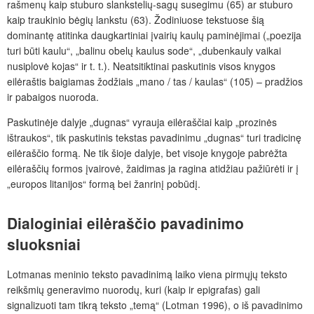
rašmenų kaip stuburo slankstelių-sagų susegimu (65) ar stuburo
kaip traukinio bėgių lankstu (63). Žodiniuose tekstuose šią
dominantę atitinka daugkartiniai įvairių kaulų paminėjimai („poezija
turi būti kaulu“, „balinu obelų kaulus sode“, „dubenkauly vaikai
nusiplovė kojas“ ir t. t.). Neatsitiktinai paskutinis visos knygos
eilėraštis baigiamas žodžiais „mano / tas / kaulas“ (105) – pradžios
ir pabaigos nuoroda.
Paskutinėje dalyje „dugnas“ vyrauja eilėraščiai kaip „prozinės
ištraukos“, tik paskutinis tekstas pavadinimu „dugnas“ turi tradicinę
eilėraščio formą. Ne tik šioje dalyje, bet visoje knygoje pabrėžta
eilėraščių formos įvairovė, žaidimas ja ragina atidžiau pažiūrėti ir į
„europos litanijos“ formą bei žanrinį pobūdį.
Dialoginiai eilėraščio pavadinimo
sluoksniai
Lotmanas meninio teksto pavadinimą laiko viena pirmųjų teksto
reikšmių generavimo nuorodų, kuri (kaip ir epigrafas) gali
signalizuoti tam tikrą teksto „temą“ (Lotman 1996), o iš pavadinimo