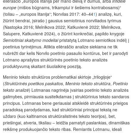
eilėraščio „europos litanija per mano dievą ir dūmus, arba
infidèle
europe
(mišios būgnams, trikampiui ir šešiems kontrabosams)“
(toliau – „europos litanija“; Norvilas 2017: 40–44
1
) analizę, kuri,
žiūrint bendrai, įsirašo į gausius semiotinius norviliados tyrimus
(Nastopka 2016; Melnikova 2022; Katkuvienė 2022; Melnikova,
Salupere, Katkuvienė 2024), o žiūrint konkrečiai, papildo knygoje
Semiotiniai skaitymo modeliai
pristatytą Lotmano semiotikos indėlį į
poetinius tyrinėjimus. Atlikta eilėraščio analize siekiama ne tik
nubrėžti dar kelis Norvilo poetinio pasaulio kontūrus, bet ir parodyti
Lotmano aprašytos struktūrinės poetinio teksto analizės
produktyvumą skaitant šiuolaikinę poeziją.
Meninio teksto struktūros problematikai skirtoje „trilogijoje“
(
Struktūrinės poetikos paskaitos
,
Meninio teksto struktūra
,
Poetinio
teksto analizė
) Lotmanas nagrinėja įvairias poetinio teksto analizės
galimybes, pirmiausia susitelkdamas į struktūrinius teksto sandaros
principus. Lotmanas bene geriausiai atskleidė struktūrinės prieigos
paradoksą parodydamas, kad struktūriniai principai tekstą ne
uždaro (kuo kaltinamos struktūralistinės teksto teorijos), bet,
priešingai, atveria, tiksliau – leidžia pamatyti paslankias, dinamiškas
reikšmę produkuojančio teksto ribas. Remiantis Lotmanu, ideali