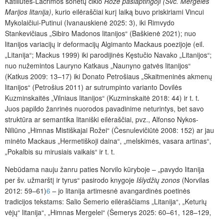
Katiliūtės-Lacrimos sonetų ciklo
Rožė paslaptingoji (Šv
č. Mergelės
Marijos litanija)
, kurio eilėraščiai kurį laiką buvo priskiriami Vincui
Mykolaičiui-Putinui (Ivanauskienė 2025: 3),
iki Rimvydo
Stankevičiaus „Sibiro Madonos litanijos“ (Baškienė 2021); nuo
litanijos variacijų ir deformacijų Algimanto Mackaus poezijoje (eil.
„Litanija“; Mackus 1999) iki parodijinės Kęstučio Navako „Litanijos“;
nuo nužemintos Lauryno Katkaus „Naunyno gatvės litanijos“
(Katkus 2009: 13–17) iki Donato Petrošiaus „Skaitmeninės akmenų
litanijos“ (Petrošius 2011) ar sutrumpinto varianto Dovilės
Kuzminskaitės „Vilniaus litanijos“ (Kuzminskaitė 2018: 44) ir t. t.
Juos papildo žanrinės nuorodos pavadinime neturintys, bet savo
struktūra ar semantika litaniški eilėraščiai, pvz., Alfonso Nykos-
Niliūno „Himnas Mistiškajai Rožei“ (Česnulevičiūtė 2008: 152) ar jau
minėto Mackaus „Hermetiškoji daina“, „melskimės, vasara artinas“,
„Pokalbis su mirusiais vaikais“ ir t. t.
Nebūdama nauju žanru paties Norvilo kūryboje – „pavydo litanija
per šv. užmarštį ir tyrus“ pasirodo knygoje
Išlydžių zonos
(Norvilas
2012: 59–61)
6
– jo litanija artimesnė avangardinės poetinės
tradicijos tekstams: Salio Šemerio eilėraščiams „Litanija“, „Keturių
vėjų“ litanija“, „Himnas Mergelei“ (Šemerys 2025: 60–61, 128–129,