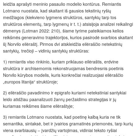
leidžia aprašyti meninio pasaulio modelio kontūrus. Remiantis
Lotmano nuostata, kad skaitant iš gausios tekstinių ryšių
medžiagos (kiekvieno lygmens struktūros, santykių tarp tos
struktūros elementų, tarp lygmenų ir t. t.) atsisijoja analizei reikalingi
dėmenys (Lotman 2022: 210), šiame tyrime pateikiamos kelios
reikšmės generavimo trajektorijos, kurios pasirodė svarbios skaitant
šį Norvilo eilėraštį. Pirmos dvi atskleidžia eilėraščio netekstinių
santykių, trečioji – vidinių santykių struktūras:
1) remiantis viso rinkinio, kuriam priklauso eilėraštis, erdvine
struktūra ir archisemomis rekonstruojamas bendresnis poetinis
Norvilo kūrybos modelis, kuris konkrečiai realizuojasi eilėraščio
„europos litanija“ struktūroje;
2) eilėraščio pavadinimo ir epigrafo kuriami netekstiniai santykiai
leido atidžiau paanalizuoti žanrų peržaidimo strategijas ir jų
kuriamas reikšmes šiame eilėraštyje;
3) remiantis Lotmano nuostata, kad poetinę kalbą kuria ne tik
semantika, sintaksė, bet ir įvairios gramatinės priemonės, tarp kurių
viena svarbiausių – įvardžių vartojimas, vidiniai teksto ryšiai