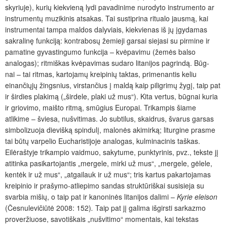
skyriuje), kurių kiekvieną lydi pavadinime nurodyto instrumento ar
instrumentų muzikinis atsakas. Tai sustiprina ritualo jausmą, kai
instrumentai tampa maldos dalyviais, kiekvienas iš jų įgydamas
sakralinę funkciją: kontrabosų žemieji garsai siejasi su pirmine ir
pamatine gyvastingumo funkcija – kvėpavimu (žemės balso
analogas); ritmiškas kvėpavimas sudaro litanijos pagrindą. Būg­
nai – tai ritmas, kartojamų kreipinių taktas, primenantis keliu
einančiųjų žingsnius, virstančius į maldą kaip piligrimų žygį, taip pat
ir širdies plakimą („širdele, plaki už mus“). Kita vertus, būgnai kuria
ir griovimo, maišto ritmą, smūgius Europai. Trikampis šiame
atlikime – šviesa, nušvitimas. Jo subtilus, skaidrus, švarus garsas
simbolizuoja dievišką spindulį, malonės akimirką; liturgine prasme
tai būtų varpelio Eucharistijoje analogas, kulminacinis taškas.
Eilėraštyje trikampio vaidmuo, sakytume, punktyrinis, pvz., tekste jį
atitinka pasikartojantis „mergele, mirki už mus“, „mergele, gėlele,
kentėk ir už mus“, „atgailauk ir už mus“; tris kartus pakartojamas
kreipinio ir prašymo-atliepimo sandas struktūriškai susisieja su
svarbia mišių, o taip pat ir kanoninės litanijos dalimi –
Kyrie eleison
(Česnulevičiūtė 2008: 152)
.
Taip pat jį galima išgirsti sarkazmo
proveržiuose, savotiškais „nušvitimo“ momentais, kai tekstas