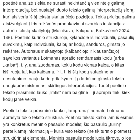
poetinė analizė siekia ne surasti nekintančią vienintelę galimą
interpretaciją, bet nustatyti duoto teksto galimų interpretacijų sferą,
kuri atsiveria iš šį tekstą skaitančiojo pozicijos. Tokia prieiga galima
atsižvelgiant į tris reikšmės produkavimui svarbias instancijas:
autorių-tekstą-skaitytoją (Melnikova, Salupere, Katkuvienė 2024:
146)
.
Poetinio kūrinio struktūroje, kylančioje iš individualių pasaulių
suvokimų, kaip individualių kalbų ar kodų, sandūros, gimsta jo
reikšmė. Autoriaus ir skaitytojo (kalbančiojo ir klausančiojo)
sąveikos variantus Lotmanas aprašo remdamasis kodu (arba
„kalba“), t. y. analizuodamas, kokiu kodu vienas kalba, o kitas
iššifruoja tai, kas kalbama, ir t. t. Iš šių kodų sutapimo ar
nesutapimo, naujo kodo pritaikymo, jų derinimo gimsta teksto
daugiaprasmiškumas, skirtingos interpretacijos. Todėl poetinio
teksto prasminio lauko „imtis“ nėra baigtinė – ji aprėpia tiek, kiek
kodų jame veikia.
Poetinio teksto prasminio lauko „tamprumą“ numato Lotmano
aprašyta tokio teksto struktūra. Poetinio teksto kalba jam iš esmės
yra konkretus meninio pasaulio modelis; šio pasaulio „turinį“ –
perteikiamą informaciją – kuria viso teksto (ne tik turinio plotmės)
struktūriniai elementai. Meninis pasaulis modeliuoja tikrovę, o jos