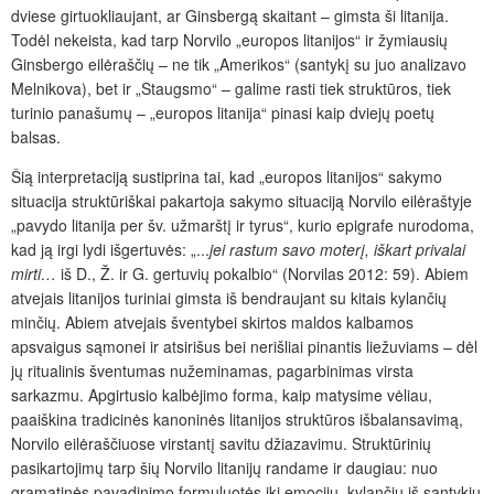
dviese girtuokliaujant, ar Ginsbergą skaitant – gimsta ši litanija.
Todėl nekeista, kad tarp Norvilo „europos litanijos“ ir žymiausių
Ginsbergo eilėraščių – ne tik „Amerikos“ (santykį su juo analizavo
Melnikova), bet ir „Staugsmo“ – galime rasti tiek struktūros, tiek
turinio panašumų – „europos litanija“ pinasi kaip dviejų poetų
balsas.
Šią interpretaciją sustiprina tai, kad „europos litanijos“ sakymo
situacija struktūriškai pakartoja sakymo situaciją Norvilo eilėraštyje
„pavydo litanija per šv. užmarštį ir tyrus“, kurio epigrafe nurodoma,
kad ją irgi lydi išgertuvės: „...
jei rastum savo moterį, iškart privalai
mirti…
iš D., Ž. ir G. gertuvių pokalbio“ (Norvilas 2012: 59). Abiem
atvejais litanijos turiniai gimsta iš bendraujant su kitais kylančių
minčių. Abiem atvejais šventybei skirtos maldos kalbamos
apsvaigus sąmonei ir atsirišus bei nerišliai pinantis liežuviams – dėl
jų ritualinis šventumas nužeminamas, pagarbinimas virsta
sarkazmu. Apgirtusio kalbėjimo forma, kaip matysime vėliau,
paaiškina tradicinės kanoninės litanijos struktūros išbalansavimą,
Norvilo eilėraščiuose virstantį savitu džiazavimu. Struktūrinių
pasikartojimų tarp šių Norvilo litanijų randame ir daugiau: nuo
gramatinės pavadinimo formuluotės iki emocijų, kylančių iš santykių