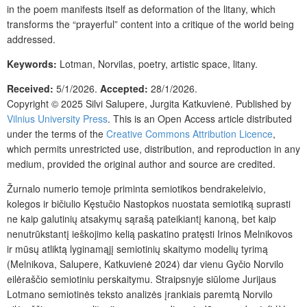
in the poem manifests itself as deformation of the litany, which
transforms the “prayerful” content into a critique of the world being
addressed.
Keywords:
Lotman, Norvilas, poetry, artistic space, litany.
Received:
5/1/2026.
Accepted:
28/1/2026.
Copyright © 2025 Silvi Salupere, Jurgita Katkuvienė. Published by
Vilnius University Press
. This is an Open Access article distributed
under the terms of the
Creative Commons Attribution Licence
,
which permits unrestricted use, distribution, and reproduction in any
medium, provided the original author and source are credited.
Žurnalo numerio temoje priminta semiotikos bendrakeleivio,
kolegos ir bičiulio Kęstučio Nastopkos nuostata semiotiką suprasti
ne kaip galutinių atsakymų sąrašą pateikiantį kanoną, bet kaip
nenutrūkstantį ieškojimo kelią paskatino pratęsti Irinos Melnikovos
ir mūsų atliktą lyginamąjį semiotinių skaitymo modelių tyrimą
(Melnikova, Salupere, Katkuvienė 2024) dar vienu Gyčio Norvilo
eilėraščio semiotiniu perskaitymu. Straipsnyje siūlome Jurijaus
Lotmano semiotinės teksto analizės įrankiais paremtą Norvilo