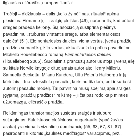
ilgiausias eilėraštis „europos litanija“.
Trečioji – didžiausia – dalis „kelio žymėjimas. ritualai“ apima
piešinius. Pirmame jų – sraigių pleištas (49), nurodantis, kad būtent
sraigės pradeda kelionę. Šią asociaciją sustiprina piešinys
pavadinimu „stuburas virstantis sraige, arba elementariosios
dalelės“ (51). Elementariosios dalelės, viena vertus, įveda pradžių
pradžios semantiką, kita vertus, aktualizuoja to paties pavadinimo
Michelio Houellebecqo romaną
Elementariosios dalelės
(Houellebecq 2005). Šiuolaikinis prancūzų autorius stoja į vieną eilę
su kitais Norvilo knygoje cituojamais autoriais: Henry Milleriu,
Samueliu Beckettu, Milanu Kundera, Ulfu Peteriu Hallbergu ir jų
kūriniais – tuo užtekstiniu pasauliu, kuris ne tik dera, bet ir kuria šį
autorinį pasaulio modelį. Tai patvirtina mūsų spėjimą apie sraigės
įgyjamą „pradžių pradžios“ reikšmę – ji čia pasirodo kaip minties
užuomazga, eilėraščio pradžia.
Reikšmingas transformacijos susietas sraigės ir stuburo
sujungimas. Pateiktuose piešiniuose nugarkaulis (ypač žuvies
ašaka) yra viena iš vizualinių dominančių (55, 63, 67, 81, 87),
pasirodanti ir kitomis „kaulinės medžiagos“ variacijomis, pvz.,