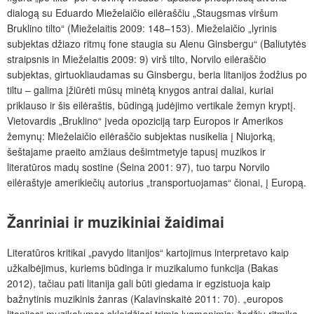
dialogą su Eduardo Mieželaičio eilėraščiu „Staugsmas viršum
Bruklino tilto“ (Mieželaitis 2009: 148–153). Mieželaičio „lyrinis
subjektas džiazo ritmų fone staugia su Alenu Ginsbergu“ (Baliutytės
straipsnis in Mieželaitis 2009: 9) virš tilto, Norvilo eilėraščio
subjektas, girtuokliaudamas su Ginsbergu, beria litanijos žodžius po
tiltu – galima įžiūrėti mūsų minėtą knygos antrai daliai, kuriai
priklauso ir šis eilėraštis, būdingą judėjimo vertikale žemyn kryptį.
Vietovardis „Bruklino“ įveda opoziciją tarp Europos ir Amerikos
žemynų: Mieželaičio eilėraščio subjektas nusikelia į Niujorką,
šeštajame praeito amžiaus dešimtmetyje tapusį muzikos ir
literatūros madų sostine (Šeina 2001: 97), tuo tarpu Norvilo
eilėraštyje amerikiečių autorius „transportuojamas“ čionai, į Europą.
Žanriniai ir muzikiniai žaidimai
Literatūros kritikai „pavydo litanijos“ kartojimus interpretavo kaip
užkalbėjimus, kuriems būdinga ir muzikalumo funkcija (Bakas
2012), tačiau pati litanija gali būti giedama ir egzistuoja kaip
bažnytinis muzikinis žanras (Kalavinskaitė 2011: 70). „europos
litanijos“ muzikalumas skleidžiasi trimis lygmenimis: žodžių ritmika