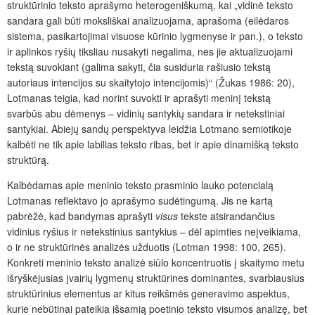
struktūrinio teksto aprašymo heterogeniškumą, kai „vidinė teksto
sandara gali būti moksliškai analizuojama, aprašoma (eilėdaros
sistema, pasikartojimai visuose kūrinio lygmenyse ir pan.), o teksto
ir aplinkos ryšių tiksliau nusakyti negalima, nes jie aktualizuojami
tekstą suvokiant (galima sakyti, čia susiduria rašiusio tekstą
autoriaus intencijos su skaitytojo intencijomis)“ (Žukas 1986: 20),
Lotmanas teigia, kad norint suvokti ir aprašyti meninį tekstą
svarbūs abu dėmenys – vidinių santykių sandara ir netekstiniai
santykiai. Abiejų sandų perspektyva leidžia Lotmano semiotikoje
kalbėti ne tik apie labilias teksto ribas, bet ir apie dinamišką teksto
struktūrą.
Kalbėdamas apie meninio teksto prasminio lauko potencialą
Lotmanas reflektavo jo aprašymo sudėtingumą. Jis ne kartą
pabrėžė, kad bandymas aprašyti
visus
tekste atsirandančius
vidinius ryšius ir netekstinius santykius – dėl apimties neįveikiama,
o ir ne struktūrinės analizės užduotis (Lotman 1998: 100, 265).
Konkreti meninio teksto analizė siūlo koncentruotis į skaitymo metu
išryškėjusias įvairių lygmenų struktūrines dominantes, svarbiausius
struktūrinius elementus ar kitus reikšmės generavimo aspektus,
kurie nebūtinai pateikia išsamią poetinio teksto visumos analizę, bet