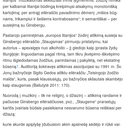
per kalbamai litanijai būdingą kreipimųsi-atsakymų monotonišką
kartojimą; per antrąjį eilėraščio pavadinimo dėmenį „mišios būg­
nams, trikampiui ir šešiems kontrabosams“; ir semantiškai – per
susiejimą su Ginsbergu.
Pastarojo paminėjimas „europos litanijos“ žodinį atlikimą susieja su
Ginsbergo eilėraščio „Staugsmas“ pirmuoju pristatymu, kai
autorius – apsvaigęs nuo alkoholio – jį giedojo kaip įprasta žydų
liturgijoje: linguodamas pagal ritmą, tam tikru įkvėpimo-iškvėpimo
ritmu išgiedodamas žodžius, panirdamas į pakylėtą, net ekstatinę
būseną
7
. Auditoriją šokiravęs atlikimas asocijuojasi su 1991 m. Šv.
Jonų bažnyčioje Sigito Gedos atliktu eilėraščiu „Teisingojo žodžio
malda“, kuris, pasak klausiusiųjų, po bažnyčios skliautais skambėjo
kaip staugsmas (Baliutytė 2011: 170).
Nuorodą į muzikinį – tik ne religinį, o džiazinį – atlikimą randame ir
pačiuose Ginsbergo eilėraščiuose, pvz., „Staugsme“ prarastųjų
kartõs įvairiais būdais pasiekiama nesvarumo būsena reiškiasi per
džiazą:
kurie skurde apiplyšę įdubusiom akim apsinešę sėdėjo ir rūkė vai-