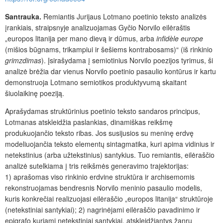
Santrauka.
Remiantis Jurijaus Lotmano poetinio teksto analizės
įrankiais, straipsnyje analizuojamas Gyčio Norvilo eilėraštis
„europos litanija per mano dievą ir dūmus, arba
infidèle europe
(mišios būgnams, trikampiui ir šešiems kontrabosams)“ (iš rinkinio
grimzdimas
). Įsirašydama į semiotinius Norvilo poezijos tyrimus, ši
analizė brėžia dar vienus Norvilo poetinio pasaulio kontūrus ir kartu
demonstruoja Lotmano semiotikos produktyvumą skaitant
šiuolaikinę poeziją.
Aprašydamas struktūrinius poetinio teksto sandaros principus,
Lotmanas atskleidžia paslankias, dinamiškas reikšmę
produkuojančio teksto ribas. Jos susijusios su meninę erdvę
modeliuojančia teksto elementų sintagmatika, kuri apima vidinius ir
netekstinius (arba užtekstinius) santykius. Tuo remiantis, eilėraščio
analizė sutelkiama į tris reikšmės generavimo trajektorijas:
1) aprašomas viso rinkinio erdvine struktūra ir archisemomis
rekonstruojamas bendresnis Norvilo meninio pasaulio modelis,
kuris konkrečiai realizuojasi eilėraščio „europos litanija“ struktūroje
(netekstiniai santykiai); 2) nagrinėjami eilėraščio pavadinimo ir
epigrafo kuriami netekstiniai santykiai, atskleidžiantys žanrų