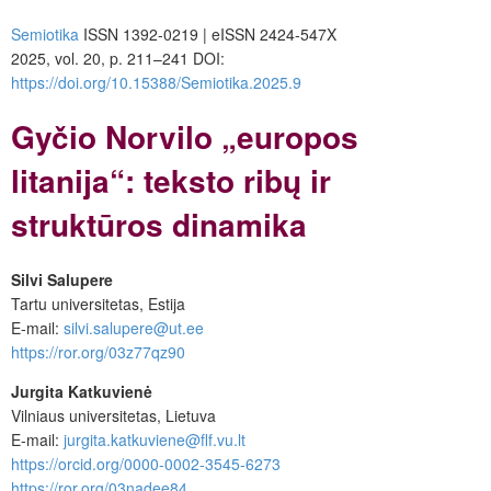
Semiotika
ISSN 1392-0219 | eISSN 2424-547X
2025, vol. 20, p. 211–241 DOI:
https://doi.org/10.15388/Semiotika.2025.9
Gyčio Norvilo „europos
litanija“: teksto ribų ir
struktūros dinamika
Silvi Salupere
Tartu universitetas, Estija
E-mail:
silvi.salupere@ut.ee
https://ror.org/03z77qz90
Jurgita Katkuvienė
Vilniaus universitetas, Lietuva
E-mail:
jurgita.katkuviene@flf.vu.lt
https://orcid.org/0000-0002-3545-6273
https://ror.org/03nadee84