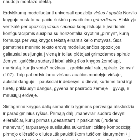
naudoja montažo efektą.
Erdviškumą modeliuojanti universali opozicija
viršus / apačia
Norvilo
knygoje nustatoma pačiu rinkinio pavadinimu
grimzdimas
. Rinkinyje
vertikalė per opoziciją
viršus / apačia
koegzistuoja ir įvairiomis
konfigūracijomis susipina su horizontalia kryptimi „pirmyn“, kurią
formuoja per visą knygos tekstą einantis kelio motyvas. Šios
pamatinės meninio teksto erdvę modeliuojančios opozicijos
galiausiai susijungia į vieną ir toliau plėtojasi grimzdamos spirale
žemyn: „galėčiau sudaryti labai aiškų šios knygos žemėlapį,
maršrutą. kur jis veda? nežinau... greičiausiai ratu, spirale, žemyn“
(107). Taip pat erdviniame viršaus-apačios modelyje viršuje,
aukštai danguje – paukščiai ir debesys, o dievai, kuriems tarsi irgi
turėtų priklausyti dangus, gyvena ar pasirodo žemėje – gyvųjų ir
mirusiųjų erdvėje.
Sintagminė knygos dalių semantinio lygmens peržvalga atskleidžia
ir paradigminius ryšius. Pirmąją dalį „manevrai“ sudaro devyni
eilėraščiai, kurių pirmas („desantas“) ir paskutinis („rudens
manevrai“) tarpusavyje susišaukia sukurdami ciklinę kompoziciją:
pirmojo eilėraščio eilutes „tik paukštiškom tuščiom kiaurymėm / į