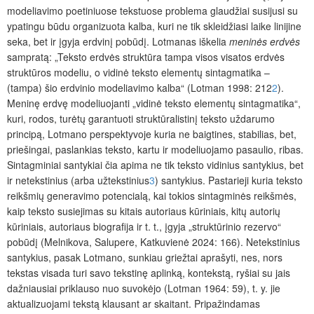
modeliavimo poetiniuose tekstuose problema glaudžiai susijusi su
ypatingu būdu organizuota kalba, kuri ne tik skleidžiasi laike linijine
seka, bet ir įgyja erdvinį pobūdį. Lotmanas iškelia
meninės erdvės
sampratą: „Teksto erdvės struktūra tampa visos visatos erdvės
struktūros modeliu, o vidinė teksto elementų sintagmatika –
(tampa) šio erdvinio modeliavimo kalba“ (Lotman 1998: 212
2
).
Meninę erdvę modeliuojanti „vidinė teksto elementų sintagmatika“,
kuri, rodos, turėtų garantuoti struktūralistinį teksto uždarumo
principą, Lotmano perspektyvoje kuria ne baigtines, stabilias, bet,
priešingai, paslankias teksto, kartu ir modeliuojamo pasaulio, ribas.
Sintagminiai santykiai čia apima ne tik teksto vidinius santykius, bet
ir netekstinius (arba užtekstinius
3
) santykius. Pastarieji kuria teksto
reikšmių generavimo potencialą, kai tokios sintagminės reikšmės,
kaip teksto susiejimas su kitais autoriaus kūriniais, kitų autorių
kūriniais, autoriaus biografija ir t. t., įgyja „struktūrinio rezervo“
pobūdį (Melnikova, Salupere, Katkuvienė 2024: 166). Netekstinius
santykius, pasak Lotmano, sunkiau griežtai aprašyti, nes, nors
tekstas visada turi savo tekstinę aplinką, kontekstą, ryšiai su jais
dažniausiai priklauso nuo suvokėjo (Lotman 1964: 59), t. y. jie
aktualizuojami tekstą klausant ar skaitant. Pripažindamas