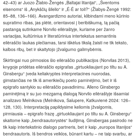
42–43) ar Juozo Žlabio-Žengės „Baltajai litanijai“, „Šventoms
eisenoms“ iš „Anykščių šilelio“ ir „Ė-Ė ar toli?“ (Žlabys-Žengė 1992:
85–88, 136–166). Avangardizmo autoriai, klibindami meno kūrinio
supratimo ribas, jas plėtė, orientavosi į beribiškumą, tą pačią
pastangą sutinkame Norvilo eilėraštyje, kuriame per žanro
variacijas, kultūrinius ir literatūrinius intertekstus semantinis
eilėraščio laukas plečiamas, tarsi iškėlus tikslą žaisti ne tik teksto,
kalbos ribų, bet ir skaitytojo įžvalgumo galimybėmis.
Skirtingai nuo pirmosios šio eilėraščio publikacijos (Norvilas 2013),
knygoje pridėtas eilėraščio epigrafas „girtuokliaujant po tiltu su A.
Ginsbergu“ įveda keliakryptes interpretacines nuorodas,
gimstančias ne tik iš amerikiečių poeto paminėjimo, bet ir iš
epigrafo santykio su eilėraščio pavadinimu. Alleno Ginsbergo
paminėjimą ir su juo mezgamą dialogą Norvilo eilėraštyje išsamiai
analizavo Melnikova (Melnikova, Salupere, Katkuvienė 2024: 126–
128, 130). Interpretaciją papildysime keliomis įžvalgomis,
pirmiausia – epigrafo frazę „girtuokliaujant po tiltu su A. Ginsbergu“
skaitome kaip „bendraautorystės“ liudijimą. Ginsbergas pasirodo ne
tik kaip intertekstinio dialogo partneris, bet ir kaip „europos litanijos“
bendraautoris. Iš bendros veiklos, būnant kartu – ne taip svarbu, ar