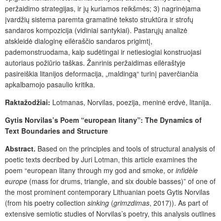
peržaidimo strategijas, ir jų kuriamos reikšmės; 3) nagrinėjama
įvardžių sistema paremta gramatinė teksto struktūra ir strofų
sandaros kompozicija (vidiniai santykiai). Pastarųjų analizė
atskleidė dialoginę eilėraščio sandaros prigimtį,
pademonstruodama, kaip sudėtingai ir netiesiogiai konstruojasi
autoriaus požiūrio taškas. Žanrinis peržaidimas eilėraštyje
pasireiškia litanijos deformacija, „maldingą“ turinį paverčiančia
apkalbamojo pasaulio kritika.
Rakta
žodžiai:
Lotmanas, Norvilas, poezija, meninė erdvė, litanija.
Gytis Norvilas’s Poem “european litany”: The Dynamics of
Text Boundaries and Structure
Abstract.
Based on the principles and tools of structural analysis of
poetic texts decribed by Juri Lotman, this article examines the
poem “european litany through my god and smoke, or
infidèle
europe
(mass for drums, triangle, and six double basses)” of one of
the most prominent contemporary Lithuanian poets Gytis Norvilas
(from his poetry collection
sinking
(
grimzdimas
, 2017)). As part of
extensive semiotic studies of Norvilas’s poetry, this analysis outlines