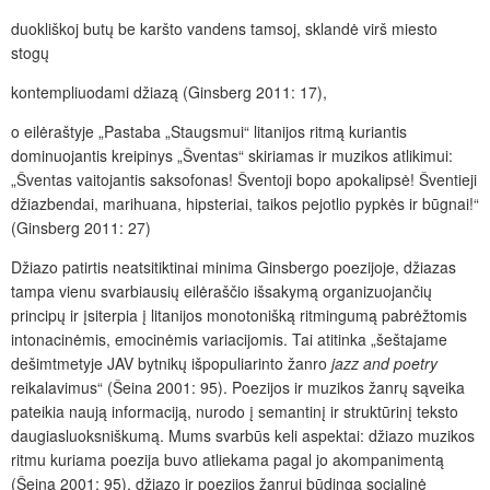
duokliškoj butų be karšto vandens tamsoj, sklandė virš miesto
stogų
kontempliuodami džiazą (Ginsberg 2011: 17),
o eilėraštyje „Pastaba „Staugsmui“ litanijos ritmą kuriantis
dominuojantis kreipinys „Šventas“ skiriamas ir muzikos atlikimui:
„Šventas vaitojantis saksofonas! Šventoji bopo apokalipsė! Šventieji
džiazbendai, marihuana, hipsteriai, taikos pejotlio pypkės ir būgnai!“
(Ginsberg 2011: 27)
Džiazo patirtis neatsitiktinai minima Ginsbergo poezijoje, džiazas
tampa vienu svarbiausių eilėraščio išsakymą organizuojančių
principų ir įsiterpia į litanijos monotonišką ritmingumą pabrėžtomis
intonacinėmis, emocinėmis variacijomis. Tai atitinka „šeštajame
dešimtmetyje JAV bytnikų išpopuliarinto žanro
jazz and poetry
reikalavimus“ (Šeina 2001: 95). Poezijos ir muzikos žanrų sąveika
pateikia naują informaciją, nurodo į semantinį ir struktūrinį teksto
daugiasluoksniškumą. Mums svarbūs keli aspektai: džiazo muzikos
ritmu kuriama poezija buvo atliekama pagal jo akompanimentą
(Šeina 2001: 95), džiazo ir poezijos žanrui būdinga socialinė