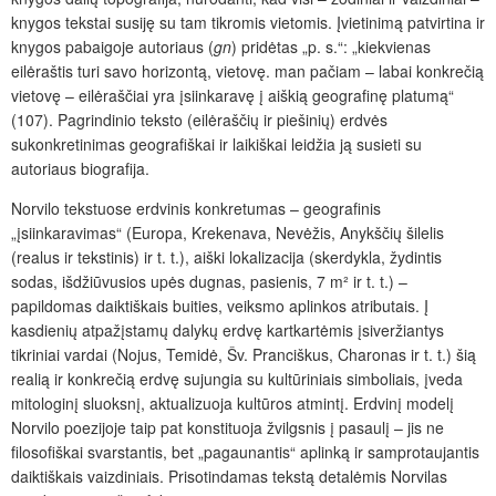
knygos tekstai susiję su tam tikromis vietomis. Įvietinimą patvirtina ir
knygos pabaigoje autoriaus (
gn
) pridėtas „p. s.“: „kiekvienas
eilėraštis turi savo horizontą, vietovę. man pačiam – labai konkrečią
vietovę – eilėraščiai yra įsiinkaravę į aiškią geografinę platumą“
(107). Pagrindinio teksto (eilėraščių ir piešinių) erdvės
sukonkretinimas geografiškai ir laikiškai leidžia ją susieti su
autoriaus biografija.
Norvilo tekstuose erdvinis konkretumas – geografinis
„įsiinkaravimas“ (Europa, Krekenava, Nevėžis, Anykščių šilelis
(realus ir tekstinis) ir t. t.), aiški lokalizacija (skerdykla, žydintis
sodas, išdžiūvusios upės dugnas, pasienis, 7 m² ir t. t.) –
papildomas daiktiškais buities, veiksmo aplinkos atributais. Į
kasdienių atpažįstamų dalykų erdvę kartkartėmis įsiveržiantys
tikriniai vardai (Nojus, Temidė, Šv. Pranciškus, Charonas ir t. t.) šią
realią ir konkrečią erdvę sujungia su kultūriniais simboliais, įveda
mitologinį sluoksnį, aktualizuoja kultūros atmintį. Erdvinį modelį
Norvilo poezijoje taip pat konstituoja žvilgsnis į pasaulį – jis ne
filosofiškai svarstantis, bet „pagaunantis“ aplinką ir samprotaujantis
daiktiškais vaizdiniais. Prisotindamas tekstą detalėmis Norvilas