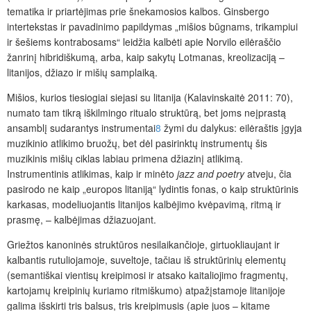
tematika ir priartėjimas prie šnekamosios kalbos. Ginsbergo
intertekstas ir pavadinimo papildymas „mišios būgnams, trikampiui
ir šešiems kontrabosams“ leidžia kalbėti apie Norvilo eilėraščio
žanrinį hibridiškumą, arba, kaip sakytų Lotmanas, kreolizaciją –
litanijos, džiazo ir mišių samplaiką.
Mišios, kurios tiesiogiai siejasi su litanija (Kalavinskaitė 2011: 70),
numato tam tikrą iškilmingo ritualo struktūrą, bet joms neįprastą
ansamblį sudarantys instrumentai
8
žymi du dalykus: eilėraštis įgyja
muzikinio atlikimo bruožų, bet dėl pasirinktų instrumentų šis
muzikinis mišių ciklas labiau primena džiazinį atlikimą.
Instrumentinis atlikimas, kaip ir minėto
jazz and poetry
atveju, čia
pasirodo ne kaip „europos litaniją“ lydintis fonas, o kaip struktūrinis
karkasas, modeliuojantis litanijos kalbėjimo kvėpavimą, ritmą ir
prasmę, – kalbėjimas džiazuojant.
Griežtos kanoninės struktūros nesilaikančioje, girtuokliaujant ir
kalbantis rutuliojamoje, suveltoje, tačiau iš struktūrinių elementų
(semantiškai vientisų kreipimosi ir atsako kaitaliojimo fragmentų,
kartojamų kreipinių kuriamo ritmiškumo) atpažįstamoje litanijoje
galima išskirti tris balsus, tris kreipimusis (apie juos – kitame