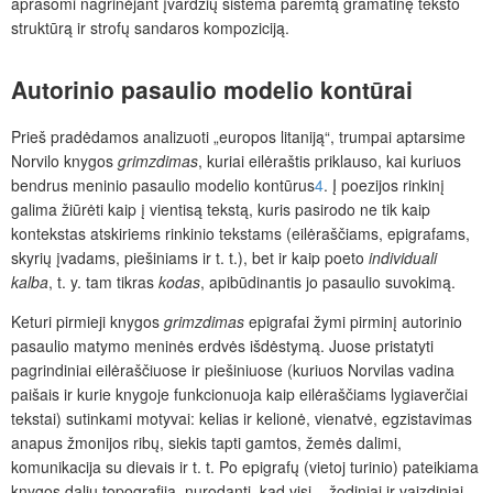
aprašomi nagrinėjant įvardžių sistema paremtą gramatinę teksto
struktūrą ir strofų sandaros kompoziciją.
Autorinio pasaulio modelio kontūrai
Prieš pradėdamos analizuoti „europos litaniją“, trumpai aptarsime
Norvilo knygos
grimzdimas
, kuriai eilėraštis priklauso,
kai kuriuos
bendrus meninio pasaulio modelio kontūrus
4
. Į poezijos rinkinį
galima žiūrėti kaip į vientisą tekstą, kuris pasirodo ne tik kaip
kontekstas atskiriems rinkinio tekstams (eilėraščiams, epigrafams,
skyrių įvadams, piešiniams ir t. t.), bet ir kaip poeto
individuali
kalba
,
t. y. tam tikras
kodas
, apibūdinantis jo pasaulio suvokimą.
Keturi pirmieji knygos
grimzdimas
epigrafai žymi pirminį autorinio
pasaulio matymo meninės erdvės išdėstymą. Juose pristatyti
pagrindiniai eilėraščiuose ir piešiniuose (kuriuos Norvilas vadina
paišais ir kurie knygoje funkcionuoja kaip eilėraščiams lygiaverčiai
tekstai) sutinkami motyvai: kelias ir kelionė, vienatvė, egzistavimas
anapus žmonijos ribų, siekis tapti gamtos, žemės dalimi,
komunikacija su dievais ir t. t. Po epigrafų (vietoj turinio) pateikiama
knygos dalių topografija, nurodanti, kad visi – žodiniai ir vaizdiniai –