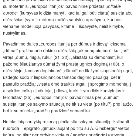
su moterimis. „europos litanijos“ pavadinime pridėtas „
infidèle
europe
“ (kursyvas leidžia manyti, kad tai gali būti citata) susieja abu
eilėraščius (vyro ir moters) meilės santykių aprašymu, kuriuos
viename modeliuoja pavydas, kitame – išdavystė, neištikimybė,
nusivylimas.
Pavadinimo dalies „europos litanija per dūmus ir dievą“ leksema
„dūmai“ grąžina prie rinkinio eilėraščių „akmenų piemuo“, kur „aš“
virtęs „dūmu, migla, rūku“ (21–22), „akistata su demonais“, kur
pažeme šliaužiantys dūmai žymi prastą ugnies degimą (103), o
eilėraštyje „tamsos deginimas“ „dūmai“ ne tik žymi slopstančią ugnį,
uždegto sodo ir liepsnojančios tamsos degimo pabaigą, bet ir
pasaulio pradžią: „visata ėmė trauktis atgal, į sprogimo momentą, į
atspirties tašką / judintoją, į dievą, kuris ir yra didis kurstytojas ir
teroristas“ (35). „europos litanijos“ pavadinimas per „dūmus“
susieja litanijos sakymo situaciją ne tik su vieta (po tiltu?) prie laužo,
bet ir su minėta „pradžių pradžios“ semantika.
Netekstinių santykių rezervą plečia kita sakymo situaciją tikslinanti
nuoroda – epigrafo „girtuokliaujant po tiltu su A. Ginsbergu“ vietos
figūra „po tiltu“ per erdvinę
viršaus / apačios
priešpriešą atveria