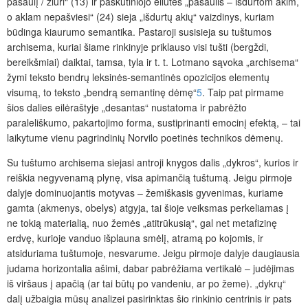
pasaulį / žiūri“ (13) ir paskutiniojo eilutes „pasaulis – išdurtom akim,
o aklam nepašviesi“ (24) sieja „išdurtų akių“ vaizdinys, kuriam
būdinga kiaurumo semantika. Pastaroji susisieja su tuštumos
archisema, kuriai šiame rinkinyje priklauso visi tušti (bergždi,
bereikšmiai) daiktai, tamsa, tyla ir t. t. Lotmano sąvoka „archisema“
žymi teksto bendrų leksinės-semantinės opozicijos elementų
visumą, to teksto „bendrą semantinę dėmę“
5
. Taip pat pirmame
šios dalies eilėraštyje „desantas“ nustatoma ir pabrėžto
paraleliškumo, pakartojimo forma, sustiprinanti emocinį efektą, – tai
laikytume vienu pagrindinių Norvilo poetinės technikos dėmenų.
Su tuštumo archisema siejasi antroji knygos dalis „dykros“, kurios ir
reiškia negyvenamą plynę, visa apimančią tuštumą. Jeigu pirmoje
dalyje dominuojantis motyvas – žemiškasis gyvenimas, kuriame
gamta (akmenys, obelys) atgyja, tai šioje veiksmas perkeliamas į
ne tokią materialią, nuo žemės „atitrūkusią“, gal net metafizinę
erdvę, kurioje vanduo išplauna smėlį, atramą po kojomis, ir
atsiduriama tuštumoje, nesvarume. Jeigu pirmoje dalyje daugiausia
judama horizontalia ašimi, dabar pabrėžiama vertikalė – judėjimas
iš viršaus į apačią (ar tai būtų po vandeniu, ar po žeme). „dykrų“
dalį užbaigia mūsų analizei pasirinktas šio rinkinio centrinis ir pats