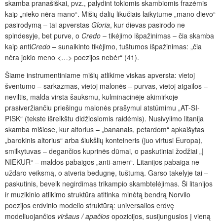
skamba pranašiškai, pvz., palydint tokiomis skambiomis frazėmis
kaip „nieko nėra mano“. Mišių dalių likučiais laikytume „mano dievo“
pasirodymą – tai apverstas
Gloria
, kur dievas pasirodo ne
spindesyje, bet purve, o
Credo
– tikėjimo išpažinimas – čia skamba
kaip anti
Credo
– sunaikinto tikėjimo, tuštumos išpažinimas: „čia
nėra jokio meno <…> poezijos nebėr“ (41).
Šiame instrumentiniame mišių atlikime viskas apversta: vietoj
šventumo – sarkazmas, vietoj malonės – purvas, vietoj atgailos –
neviltis, malda virsta šauksmu, kulminacinėje akimirkoje
prasiveržiančiu priešingu malonės prašymui atstūmimu „AT-SI-
PISK“ (tekste išreikštu didžiosiomis raidėmis). Nusivylimo litanija
skamba mišiose, kur altorius – „bananais, petardom“ apkaišytas
„barokinis altorius“ arba šiukšlių konteineris (juo virtusi Europa),
smilkytuvas – degančios kuprinės dūmai, o paskutiniai žodžiai „Į
NIEKUR“ – maldos pabaigos „anti-amen“. Litanijos pabaiga ne
uždaro veiksmą, o atveria bedugnę, tuštumą. Garso takelyje tai –
paskutinis, beveik negirdimas trikampio skambtelėjimas. Ši litanijos
ir muzikinio atlikimo struktūra atitinka minėtą bendrą Norvilo
poezijos erdvinio modelio struktūrą: universalios erdvę
modeliuojančios
viršaus / apačios
opozicijos, susijungusios į vieną