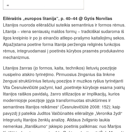
Eilėraštis „europos
litanija“, p. 40–44 @ Gytis Norvilas
Litanijos nuoroda eilėraščiui suteikia semantinius ir formos rėmus.
Litanija – viena seniausių maldos formų – tradiciškai sudaroma iš
ilgos kreipinio ir po jo einančio atliepo-prašymo kaitaliojimų sekos.
Atpažįstama poetine forma litanija peržengia religinės funkcijos
rėmus, integruodamasi į poetinės kūrybos prasmės produkavimo
mechanizmus.
Litanijos žanras (jo formos, kaita, technikos) lietuvių poezijoje
nusipelno atskiro tyrinėjimo. Pirmuosius žingsnius šia linkme
žengusi struktūrinius lietuvių poezijos ir muzikos ryšius tyrinėjanti
Vita Česnulevičiūtė pažymi, kad „poetinėje kūryboje esama įvairių
litanijos raiškos pavidalų, žanro stilizacijos ar implikacijų, kurios
moderniojoje poezijoje įgyja transformuotas struktūrines ir
semantines litanijos reikšmes“ (Česnulevičiūtė 2008: 152); kaip
pavyzdį ji pateikia Juditos Vaičiūnaitės eilėraštyje „Veronika žydi“
integruotų litanijos ženklų analizę. Atidaus žvilgsnio laukia
nemenkas „litaniškumo“ įskiepio poetinis palikimas: nuo Marijos