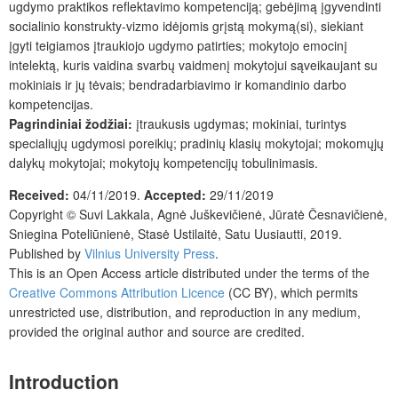
ugdymo praktikos reflektavimo kompetenciją; gebėjimą įgyvendinti
socialinio konstrukty-vizmo idėjomis grįstą mokymą(si), siekiant
įgyti teigiamos įtraukiojo ugdymo patirties; mokytojo emocinį
intelektą, kuris vaidina svarbų vaidmenį mokytojui sąveikaujant su
mokiniais ir jų tėvais; bendradarbiavimo ir komandinio darbo
kompetencijas.
Pagrindiniai žodžiai:
įtraukusis ugdymas; mokiniai, turintys
specialiųjų ugdymosi poreikių; pradinių klasių mokytojai; mokomųjų
dalykų mokytojai; mokytojų kompetencijų tobulinimasis.
Received:
04/11/2019.
Accepted:
29/11/2019
Copyright ©
Suvi Lakkala, Agnė Juškevičienė, Jūratė Česnavičienė,
Sniegina Poteliūnienė, Stasė Ustilaitė, Satu Uusiautti
,
2019.
Published by
Vilnius University Press
.
This is an Open Access article distributed under the terms of the
Creative Commons Attribution Licence
(CC BY), which permits
unrestricted use, distribution, and reproduction in any medium,
provided the original author and source are credited.
Introduction