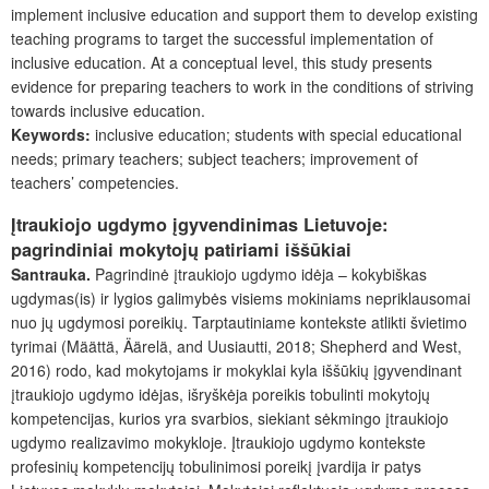
implement inclusive education and support them to develop existing
teaching programs to target the successful implementation of
inclusive education. At a conceptual level, this study presents
evidence for preparing teachers to work in the conditions of striving
towards inclusive education.
Keywords:
inclusive education; students with special educational
needs; primary teachers; subject teachers; improvement of
teachers’ competencies.
Įtraukiojo ugdymo įgyvendinimas Lietuvoje:
pagrindiniai mokytojų patiriami iššūkiai
Santrauka.
Pagrindinė įtraukiojo ugdymo idėja – kokybiškas
ugdymas(is) ir lygios galimybės visiems mokiniams nepriklausomai
nuo jų ugdymosi poreikių. Tarptautiniame kontekste atlikti švietimo
tyrimai (Määttä, Äärelä, and Uusiautti, 2018; Shepherd and West,
2016) rodo, kad mokytojams ir mokyklai kyla iššūkių įgyvendinant
įtraukiojo ugdymo idėjas, išryškėja poreikis tobulinti mokytojų
kompetencijas, kurios yra svarbios, siekiant sėkmingo įtraukiojo
ugdymo realizavimo mokykloje. Įtraukiojo ugdymo kontekste
profesinių kompetencijų tobulinimosi poreikį įvardija ir patys