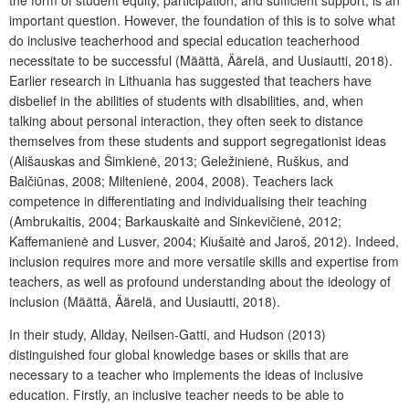
important question. However, the foundation of this is to solve what
do inclusive teacherhood and special education teacherhood
necessitate to be successful (Määttä, Äärelä, and Uusiautti, 2018).
Earlier research in Lithuania has suggested that teachers have
disbelief in the abilities of students with disabilities, and, when
talking about personal interaction, they often seek to distance
themselves from these students and support segregationist ideas
(Ališauskas and Šimkienė, 2013; Geležinienė, Ruškus, and
Balčiūnas, 2008; Miltenienė, 2004, 2008). Teachers lack
competence in differentiating and individualising their teaching
(Ambrukaitis, 2004; Barkauskaitė and Sinkevičienė, 2012;
Kaffemanienė and Lusver, 2004; Kiušaitė and Jaroš, 2012). Indeed,
inclusion requires more and more versatile skills and expertise from
teachers, as well as profound understanding about the ideology of
inclusion (Määttä, Äärelä, and Uusiautti, 2018).
In their study, Allday, Neilsen-Gatti, and Hudson (2013)
distinguished four global knowledge bases or skills that are
necessary to a teacher who implements the ideas of inclusive
education. Firstly, an inclusive teacher needs to be able to