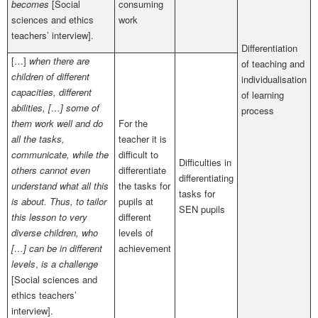
becomes
[Social
consuming
sciences and ethics
work
teachers’ interview].
Differentiation
[…]
when there are
of teaching and
children of different
individualisation
capacities, different
of learning
abilities, […] some of
process
them work well and do
For the
all the tasks,
teacher it is
communicate, while the
difficult to
Difficulties in
others cannot even
differentiate
differentiating
understand what all this
the tasks for
tasks for
is about. Thus, to tailor
pupils at
SEN pupils
this lesson to very
different
diverse children, who
levels of
[…] can be in different
achievement
levels
,
is a challenge
[Social sciences and
ethics teachers’
interview].