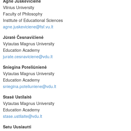
Agnė Juškevičienė
Vilnius University
Faculty of Philosophy
Institute of Educational Sciences
agne.juskeviciene@fsf.vu.lt
Jūratė Česnavičienė
Vytautas Magnus University
Education Academy
jurate.cesnaviciene@vdu.lt
Sniegina Poteliūnienė
Vytautas Magnus University
Education Academy
sniegina.poteliuniene@vdu.lt
Stasė Ustilaitė
Vytautas Magnus University
Education Academy
stase.ustilaite@vdu.lt
Satu Uusiautti