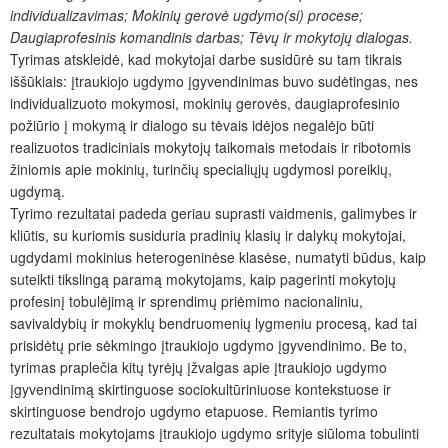
individualizavimas; Mokinių gerovė ugdymo(si) procese;
Daugiaprofesinis komandinis darbas; Tėvų ir mokytojų dialogas.
Tyrimas atskleidė, kad mokytojai darbe susidūrė su tam tikrais
iššūkiais: įtraukiojo ugdymo įgyvendinimas buvo sudėtingas, nes
individualizuoto mokymosi, mokinių gerovės, daugiaprofesinio
požiūrio į mokymą ir dialogo su tėvais idėjos negalėjo būti
realizuotos tradiciniais mokytojų taikomais metodais ir ribotomis
žiniomis apie mokinių, turinčių specialiųjų ugdymosi poreikių,
ugdymą.
Tyrimo rezultatai padeda geriau suprasti vaidmenis, galimybes ir
kliūtis, su kuriomis susiduria pradinių klasių ir dalykų mokytojai,
ugdydami mokinius heterogeninėse klasėse, numatyti būdus, kaip
suteikti tikslingą paramą mokytojams, kaip pagerinti mokytojų
profesinį tobulėjimą ir sprendimų priėmimo nacionaliniu,
savivaldybių ir mokyklų bendruomenių lygmeniu procesą, kad tai
prisidėtų prie sėkmingo įtraukiojo ugdymo įgyvendinimo. Be to,
tyrimas praplečia kitų tyrėjų įžvalgas apie įtraukiojo ugdymo
įgyvendinimą skirtinguose sociokultūriniuose kontekstuose ir
skirtinguose bendrojo ugdymo etapuose. Remiantis tyrimo
rezultatais mokytojams įtraukiojo ugdymo srityje siūloma tobulinti