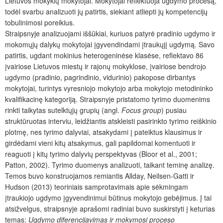
Lietuvos mokyklų mokytojai. Mokytojai reflektuoja ugdymo procesą,
todėl svarbu analizuoti jų patirtis, siekiant atliepti jų kompetencijų
tobulinimosi poreikius.
Straipsnyje analizuojami iššūkiai, kuriuos patyrė pradinio ugdymo ir
mokomųjų dalykų mokytojai įgyvendindami įtraukųjį ugdymą. Savo
patirtis, ugdant mokinius heterogeninėse klasėse, reflektavo 86
įvairiose Lietuvos miestų ir rajonų mokyklose, įvairiose bendrojo
ugdymo (pradinio, pagrindinio, vidurinio) pakopose dirbantys
mokytojai, turintys vyresniojo mokytojo arba mokytojo metodininko
kvalifikacinę kategoriją. Straipsnyje pristatomo tyrimo duomenims
rinkti taikytas sutelktųjų grupių (angl.
Focus group
) pusiau
struktūruotas interviu, leidžiantis atskleisti pasirinkto tyrimo reiškinio
plotmę, nes tyrimo dalyviai, atsakydami į pateiktus klausimus ir
girdėdami vieni kitų atsakymus, gali papildomai komentuoti ir
reaguoti į kitų tyrimo dalyvių perspektyvas (Bloor et al., 2001;
Patton, 2002). Tyrimo duomenys analizuoti, taikant teminę analizę.
Temos buvo konstruojamos remiantis Allday, Neilsen-Gatti ir
Hudson (2013) teoriniais samprotavimais apie sėkmingam
įtraukiojo ugdymo įgyvendinimui būtinus mokytojo gebėjimus. Į tai
atsižvelgus, straipsnyje aprašomi radiniai buvo suskirstyti į keturias
temas:
Ugdymo diferencijavimas ir mokymosi proceso