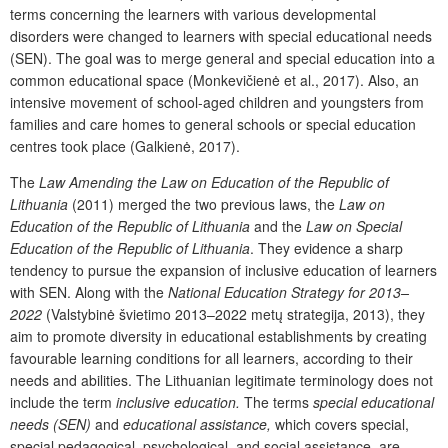
terms concerning the learners with various developmental
disorders were changed to learners with special educational needs
(SEN). The goal was to merge general and special education into a
common educational space (Monkevičienė et al., 2017). Also, an
intensive movement of school-aged children and youngsters from
families and care homes to general schools or special education
centres took place (Galkienė, 2017).
The
Law Amending the Law on Education of the Republic of
Lithuania
(2011) merged the two previous laws, the
Law on
Education of the Republic of Lithuania
and the
Law on Special
Education of the Republic of Lithuania
. They evidence a sharp
tendency to pursue the expansion of inclusive education of learners
with SEN. Along with the
National Education Strategy for 2013–
2022
(Valstybinė švietimo 2013–2022 metų strategija, 2013), they
aim to promote diversity in educational establishments by creating
favourable learning conditions for all learners, according to their
needs and abilities. The Lithuanian legitimate terminology does not
include the term
inclusive education.
The terms
special educational
needs (SEN)
and
educational assistance,
which covers special,
special pedagogical, psychological, and social assistance, are