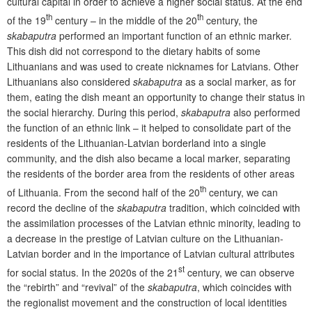
cultural capital in order to achieve a higher social status. At the end
th
th
of the 19
century
– in the middle of the 20
century, the
skabaputra
performed an important function of an ethnic marker.
This dish did not correspond to the dietary habits of some
Lithuanians and was used to create nicknames for Latvians. Other
Lithuanians also considered
skabaputra
as a social marker, as for
them, eating the dish meant an opportunity to change their status in
the social hierarchy. During this period,
skabaputra
also performed
the function of an ethnic link – it helped to consolidate part of the
residents of the Lithuanian-Latvian borderland into a single
community, and the dish also became a local marker, separating
the residents of the border area from the residents of other areas
th
of Lithuania. From the second half of the 20
century, we can
record the decline of the
skabaputra
tradition, which coincided with
the assimilation processes of the Latvian ethnic minority, leading to
a decrease in the prestige of Latvian culture on the Lithuanian-
Latvian border and in the importance of Latvian cultural attributes
st
for social status. In the 2020s of the 21
century, we can observe
the “rebirth” and “revival” of the
skabaputra
, which coincides with
the regionalist movement and the construction of local identities