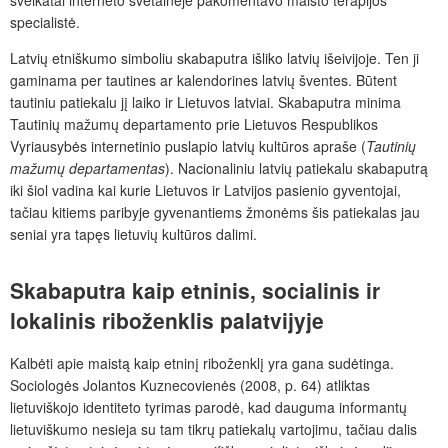
specialistė.
Latvių etniškumo simboliu skabaputra išliko latvių išeivijoje. Ten ji
gaminama per tautines ar kalendorines latvių šventes. Būtent
tautiniu patiekalu jį laiko ir Lietuvos latviai. Skabaputra minima
Tautinių mažumų departamento prie Lietuvos Respublikos
Vyriausybės internetinio puslapio latvių kultūros apraše (
Tautinių
mažumų departamentas
). Nacionaliniu latvių patiekalu skabaputrą
iki šiol vadina kai kurie Lietuvos ir Latvijos pasienio gyventojai,
tačiau kitiems paribyje gyvenantiems žmonėms šis patiekalas jau
seniai yra tapęs lietuvių kultūros dalimi.
Skabaputra kaip etninis, socialinis ir
lokalinis riboženklis palatvijyje
Kalbėti apie maistą kaip etninį riboženklį yra gana sudėtinga.
Sociologės Jolantos Kuznecovienės (2008, p. 64) atliktas
lietuviškojo identiteto tyrimas parodė, kad dauguma informantų
lietuviškumo nesieja su tam tikrų patiekalų vartojimu, tačiau dalis