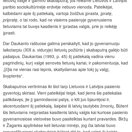
lietuvių valgė ir gamino skabaputrą, jos reikšmė Lietuvos ir Latvijos
paribio sociokultūrinėje erdvėje nebuvo vienoda. Pateikėjai,
kalbėdami apie šį patiekalą, vartoja žodžius
įprasta
,
įpratę
,
pripratę
, o tai rodo, kad ne visiems pasienyje gyvenusiems
lietuviams tai buvęs kasdienis ir įprastas valgis, prie jo reikėję
įprasti.
Dar Daukanto raštuose galima perskaityti, kad jo gyvenamuoju
laikotarpiu (XIX a. viduryje) lietuvių požiūris į skabaputrą galėjo būti
pašaipus. Daukantas (1993, p. 45) šį patiekalą vadina vienu
pagrindinių, kurį valgė senovės lietuvių kariai, ir pakomentuoja, kad
„[č]ia ne vienas rasi lepnis, skaitydamas apie tokį jų valgį,
švypterės“.
Skabaputros vertinimas iki šiol tarp Lietuvos ir Latvijos pasienio
gyventojų skiriasi. Vieni pateikėjai teigė, kad jiems šis patiekalas
patikdavęs, jie jį gamindavosi patys, o kiti juo bjaurėjosi ir,
akcentuodami šį patiekalą, šaipėsi iš latvių tautybės žmonių. Būtent
šis lietuviams neįprastas kasdienis latvių valgis kai kuriose pasienio
gyvenamosiose vietovėse buvo pasitelktas kuriant pravardes. Biržų
ir Žagarės apylinkėse keli lietuviai minėjo, jog čia latviai buvo
pravardžiuojami
skabputriais
būtent dėl to, kad valgė šį keistą,