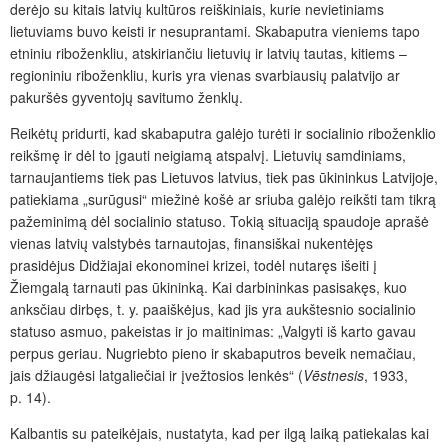
derėjo su kitais latvių kultūros reiškiniais, kurie nevietiniams
lietuviams buvo keisti ir nesuprantami. Skabaputra vieniems tapo
etniniu riboženkliu, atskiriančiu lietuvių ir latvių tautas, kitiems –
regioniniu riboženkliu, kuris yra vienas svarbiausių palatvijo ar
pakuršės gyventojų savitumo ženklų.
Reikėtų pridurti, kad skabaputra galėjo turėti ir socialinio riboženklio
reikšmę ir dėl to įgauti neigiamą atspalvį. Lietuvių samdiniams,
tarnaujantiems tiek pas Lietuvos latvius, tiek pas ūkininkus Latvijoje,
patiekiama „surūgusi“ miežinė košė ar sriuba galėjo reikšti tam tikrą
pažeminimą dėl socialinio statuso. Tokią situaciją spaudoje aprašė
vienas latvių valstybės tarnautojas, finansiškai nukentėjęs
prasidėjus Didžiajai ekonominei krizei, todėl nutaręs išeiti į
Žiemgalą tarnauti pas ūkininką. Kai darbininkas pasisakęs, kuo
anksčiau dirbęs, t. y. paaiškėjus, kad jis yra aukštesnio socialinio
statuso asmuo, pakeistas ir jo maitinimas: „Valgyti iš karto gavau
perpus geriau. Nugriebto pieno ir skabaputros beveik nemačiau,
jais džiaugėsi latgaliečiai ir įvežtosios lenkės“ (
Vēstnesis
, 1933,
p. 14).
Kalbantis su pateikėjais, nustatyta, kad per ilgą laiką patiekalas kai