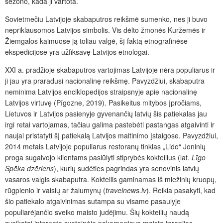
sezono, kada ji vartota.
Sovietmečiu Latvijoje skabaputros reikšmė sumenko, nes ji buvo
nepriklausomos Latvijos simbolis. Vis dėlto žmonės Kuržemės ir
Žiemgalos kaimuose ją toliau valgė, šį faktą etnografinėse
ekspedicijose yra užfiksavę Latvijos etnologai.
XXI a. pradžioje skabaputros vartojimas Latvijoje nėra populiarus ir
ji jau yra praradusi nacionalinę reikšmę. Pavyzdžiui, skabaputra
neminima Latvijos enciklopedijos straipsnyje apie nacionalinę
Latvijos virtuvę (Pīgozne, 2019). Pasikeitus mitybos įpročiams,
Lietuvos ir Latvijos pasienyje gyvenančių latvių šis patiekalas jau
irgi retai vartojamas, tačiau galima pastebėti pastangas atgaivinti ir
naujai pristatyti šį patiekalą Latvijos maitinimo įstaigose. Pavyzdžiui,
2014 metais Latvijoje populiarus restoranų tinklas „Lido“ Joninių
proga sugalvojo klientams pasiūlyti stiprybės kokteilius (lat.
Līgo
Spēka dzēriens
), kurių sudėties pagrindas yra senovinis latvių
vasaros valgis skabaputra. Kokteilis gaminamas iš miežinių kruopų,
rūgpienio ir vaisių ar žalumynų (
travelnews.lv
). Reikia pasakyti, kad
šio patiekalo atgaivinimas sutampa su visame pasaulyje
populiarėjančio sveiko maisto judėjimu. Šių kokteilių naudą
sveikatai interneto svetainėje pakomentavo maisto terapijos