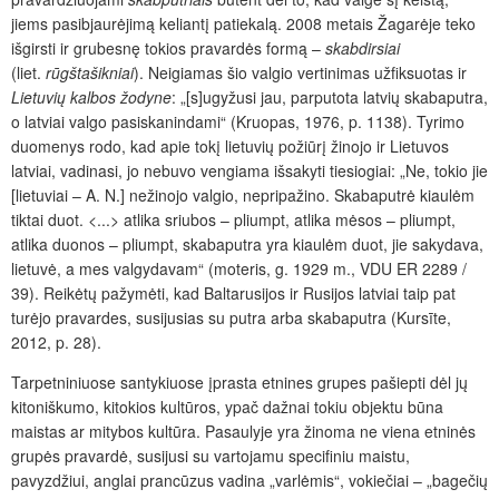
jiems pasibjaurėjimą keliantį patiekalą. 2008 metais Žagarėje teko
išgirsti ir grubesnę tokios pravardės formą –
skabdirsiai
(liet.
r
ūgštašikniai
). Neigiamas šio valgio vertinimas užfiksuotas ir
Lietuvių kalbos žodyne
: „[s]ugyžusi jau, parputota latvių skabaputra,
o latviai valgo pasiskanindami“ (Kruopas, 1976, p. 1138). Tyrimo
duomenys rodo, kad apie tokį lietuvių požiūrį žinojo ir Lietuvos
latviai, vadinasi, jo nebuvo vengiama išsakyti tiesiogiai: „Ne, tokio jie
[lietuviai – A. N.] nežinojo valgio, nepripažino. Skabaputrė kiaulėm
tiktai duot. <...> atlika sriubos – pliumpt, atlika mėsos – pliumpt,
atlika duonos – pliumpt, skabaputra yra kiaulėm duot, jie sakydava,
lietuvė, a mes valgydavam“ (moteris, g. 1929 m., VDU ER 2289 /
39). Reikėtų pažymėti, kad Baltarusijos ir Rusijos latviai taip pat
turėjo pravardes, susijusias su putra arba skabaputra (Kursīte,
2012, p. 28).
Tarpetniniuose santykiuose įprasta etnines grupes pašiepti dėl jų
kitoniškumo, kitokios kultūros, ypač dažnai tokiu objektu būna
maistas ar mitybos kultūra. Pasaulyje yra žinoma ne viena etninės
grupės pravardė, susijusi su vartojamu specifiniu maistu,
pavyzdžiui, anglai prancūzus vadina „varlėmis“, vokiečiai – „bagečių