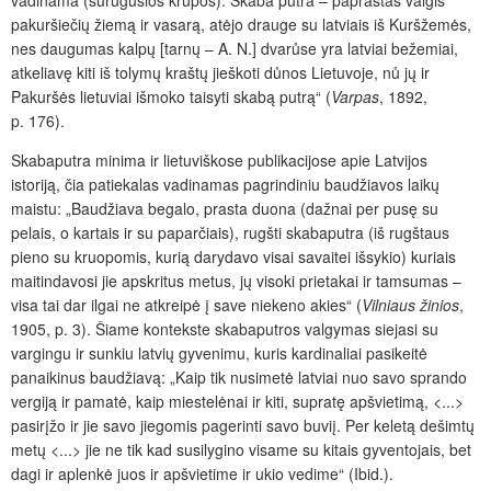
vadinama (surugusios krůpos). Skaba putra – paprastas valgis
pakuršiečių
žiemą ir vasarą, atėjo drauge su latviais iš Kuršžemės,
nes daugumas kalpų
[tarn
ų – A. N.
]
dvarůse yra latviai bežemiai,
atkeliavę kiti iš tolym
ų kraštų jieškoti důnos Lietuvoje, nů jų ir
Pakuršės lietuviai išmoko taisyti skabą putrą“ (
Varpas
, 1892,
p. 176).
Skabaputra minima ir lietuviškose publikacijose apie Latvijos
istoriją,
čia patiekalas
vadinamas pagrindiniu baudžiavos laikų
maistu: „Baudžiava begalo, prasta duona (dažnai per pusę su
pelais, o kartais ir su paparčiais), rugšti skabaputra (iš rugštaus
pieno su kruopomis, kurią darydavo visai savaitei išsykio) kuriais
maitindavosi jie apskritus metus, jų visoki prietakai ir tamsumas –
visa tai dar ilgai ne atkreipė į save niekeno akies“ (
Vilniaus žinios
,
1905, p. 3). Šiame kontekste skabaputros valgymas siejasi su
vargingu ir sunkiu latvių gyvenimu, kuris kardinaliai pasikeitė
panaikinus baudžiavą: „Kaip tik nusimetė latviai nuo savo sprando
vergiją ir pamatė, kaip miestelėnai ir kiti, supratę apšvietimą, <...>
pasirįžo ir jie savo jiegomis pagerinti savo buviį. Per keletą dešimtų
metų <...> jie ne tik kad susilygino visame su kitais gyventojais, bet
dagi ir aplenkė juos ir apšvietime ir ukio vedime“ (Ibid.).