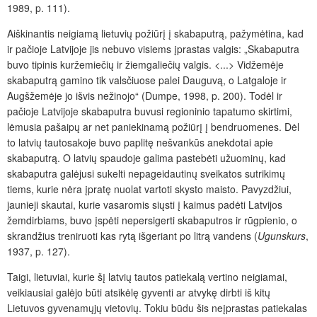
1989, p. 111).
Aiškinantis neigiamą lietuvių požiūrį į skabaputrą, pažymėtina, kad
ir pačioje Latvijoje jis nebuvo visiems įprastas valgis: „Skabaputra
buvo tipinis kuržemiečių ir žiemgaliečių valgis. <...> Vidžemėje
skabaputrą gamino tik valsčiuose palei Dauguvą, o Latgaloje ir
Augšžemėje jo išvis nežinojo“ (Dumpe, 1998, p. 200). Todėl ir
pačioje Latvijoje skabaputra
buvusi regioninio tapatumo skirtimi,
lėmusia pašaipų ar net paniekinamą požiūrį į bendruomenes. Dėl
to latvių tautosakoje buvo paplitę nešvankūs anekdotai apie
skabaputrą. O latvių spaudoje galima pastebėti užuominų, kad
skabaputra galėjusi sukelti nepageidautinų sveikatos sutrikimų
tiems, kurie nėra įpratę nuolat vartoti skysto maisto. Pavyzdžiui,
jaunieji skautai, kurie vasaromis siųsti į kaimus padėti Latvijos
žemdirbiams, buvo įspėti nepersigerti skabaputros ir rūgpienio, o
skrandžius treniruoti kas rytą išgeriant po litrą vandens (
Ugunskurs
,
1937, p. 127).
Taigi, lietuviai, kurie šį latvių tautos patiekalą vertino neigiamai,
veikiausiai galėjo būti atsikėlę gyventi ar atvykę dirbti iš kitų
Lietuvos gyvenamųjų vietovių. Tokiu būdu šis neįprastas patiekalas