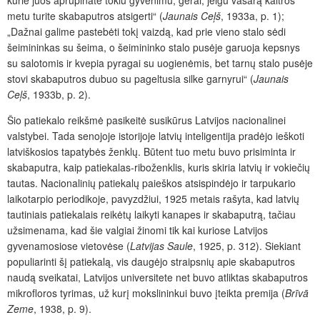
metu turite skabaputros atsigerti“ (
Jaunais Ceļš
, 1933a, p. 1);
„Dažnai galime pastebėti tokį vaizdą, kad prie vieno stalo sėdi
šeimininkas su šeima, o šeimininko stalo pusėje garuoja kepsnys
su salotomis ir kvepia pyragai su uogienėmis, bet tarnų stalo pusėje
stovi skabaputros dubuo su pageltusia silke garnyrui“ (
Jaunais
Ceļš
, 1933b, p. 2).
Šio patiekalo reikšmė pasikeitė susikūrus Latvijos nacionalinei
valstybei. Tada senojoje istorijoje latvių inteligentija pradėjo ieškoti
latviškosios tapatybės ženklų. Būtent tuo metu buvo prisiminta ir
skabaputra, kaip patiekalas-riboženklis, kuris skiria latvių ir vokiečių
tautas. Nacionalinių patiekalų paieškos atsispindėjo ir tarpukario
laikotarpio periodikoje, pavyzdžiui, 1925 metais rašyta, kad latvių
tautiniais patiekalais reikėtų laikyti kanapes ir skabaputrą, tačiau
užsimenama, kad šie valgiai žinomi tik kai kuriose Latvijos
gyvenamosiose vietovėse (
Latvijas Saule
, 1925, p. 312). Siekiant
populiarinti šį patiekalą, vis daugėjo straipsnių apie skabaputros
naudą sveikatai, Latvijos universitete net buvo atliktas skabaputros
mikrofloros tyrimas, už kurį mokslininkui buvo įteikta premija (
Brīvā
Zeme
, 1938, p. 9).