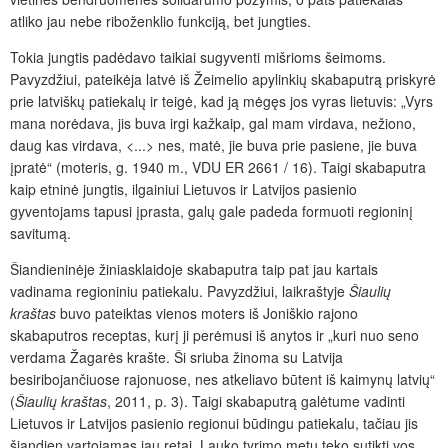
atliko jau nebe riboženklio funkciją, bet jungties.
Tokia jungtis padėdavo taikiai sugyventi mišrioms šeimoms.
Pavyzdžiui, pateikėja latvė iš Žeimelio apylinkių skabaputrą priskyrė
prie latviškų patiekalų ir teigė, kad ją mėgęs jos vyras lietuvis: „Vyrs
mana norėdava, jis buva irgi kažkaip, gal mam virdava, nežiono,
daug kas virdava, <...> nes, matė, jie buva prie pasiene, jie buva
įpratė“ (moteris, g. 1940 m., VDU ER 2661 / 16). Taigi skabaputra
kaip etninė jungtis, ilgainiui Lietuvos ir Latvijos pasienio
gyventojams tapusi įprasta, galų gale padeda formuoti regioninį
savitumą.
Šiandieninėje žiniasklaidoje skabaputra taip pat jau kartais
vadinama regioniniu patiekalu. Pavyzdžiui, laikraštyje
Šiaulių
kraštas
buvo pateiktas vienos moters iš Joniškio rajono
skabaputros receptas, kurį ji perėmusi iš anytos ir „kuri nuo seno
verdama Žagarės krašte. Ši sriuba žinoma su Latvija
besiribojančiuose rajonuose, nes atkeliavo būtent iš kaimynų latvių“
(
Šiaulių kraštas
, 2011, p. 3). Taigi skabaputrą galėtume vadinti
Lietuvos ir Latvijos pasienio regionui būdingu patiekalu, tačiau jis
šiandien vartojamas jau retai. Lauko tyrimo metu teko sutikti vos