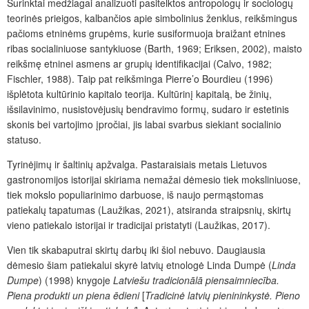
Surinktai medžiagai analizuoti pasitelktos antropologų ir sociologų
teorinės prieigos, kalbančios apie simbolinius ženklus, reikšmingus
pačioms etninėms grupėms, kurie susiformuoja braižant etnines
ribas socialiniuose santykiuose (Barth, 1969; Eriksen, 2002), maisto
reikšmę etninei asmens ar grupių identifikacijai (Calvo, 1982;
Fischler, 1988). Taip pat reikšminga Pierre’o Bourdieu (1996)
išplėtota kultūrinio kapitalo teorija. Kultūrinį kapitalą, be žinių,
išsilavinimo, nusistovėjusių bendravimo formų, sudaro ir estetinis
skonis bei vartojimo įpročiai, jis labai svarbus siekiant socialinio
statuso.
Tyrinėjimų ir šaltinių apžvalga. Pastaraisiais metais Lietuvos
gastronomijos istorijai skiriama nemažai dėmesio tiek moksliniuose,
tiek mokslo populiarinimo darbuose, iš naujo permąstomas
patiekalų tapatumas (Laužikas, 2021), atsiranda straipsnių, skirtų
vieno patiekalo istorijai ir tradicijai pristatyti (Laužikas, 2017).
Vien tik skabaputrai skirtų darbų iki šiol nebuvo. Daugiausia
dėmesio šiam patiekalui skyrė latvių etnologė Linda Dumpė (
Linda
Dumpe
) (1998) knygoje
Latviešu tradicionālā piensaimniecība.
Piena produkti un piena ēdieni
[
Tradicinė latvi
ų pienininkystė. Pieno