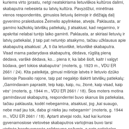
kuriems virto įprastu, netgi neatskiriama lietuviškos kultūros dalimi,
skabaputra nebesieta su latvių kultūra. Pavyzdžiui, minėtinas
vienos respondentės, gimusios lietuvių šeimoje ir didžiąją dalį
gyvenimo praleidusios Žeimelio apylinkėse, atvejis. Paklausta, ar
gamino kažkokių latviškų patiekalų, ji atsakiusi, kad negamino, ir
apskritai nelabai turėjo laiko gaminti. Paklausta, ar skiriasi lietuvių ir
latvių patiekalai, ji taip pat neturėjo atsakymo, tačiau užklausus apie
skabaputrą atsakiusi: „A, ti čia letuviškė, letuviškė skabaputra.
Visad mama padarydava skabaputrą, dėdava, rūgštą pieną
dėdava, varškė dėdava, ko... piena ir, ka labė šiolt, kaitr i valgyt
būdava, gert tokios skabaputra“ (moteris, g. 1923 m., VDU ER
2661 / 24). Kita pateikėja, gimusi mišrioje latvės ir lietuvio dzūko
šeimoje Pasvalio rajone, taip pat negalėjo išskirti latviškų patiekalų:
„Gamindavam paprastė, teip kaip, kaip, nu, žionė, kaip visad, kaip
vės“ (moteris, g. 1944 m., VDU ER 2661 / 18). Šios moters motina
gamindavusi skabaputrą, respondentei buvo skanus šis patiekalas,
tačiau paklausta, kodėl nebegamina, atsakiusi, jog „kai suaugo,
nebe mad jau tok, daba gi nieks jau nebegamin“ (moteris, g. 1944
m., VDU ER 2661 / 18). Aptarti atvejai rodo, kad kai kuriose
gyvenamosiose vietovėse skabaputros vartojimas buvo tarsi
vietinės bendruomenės solidarumo požymis, o pats patiekalas