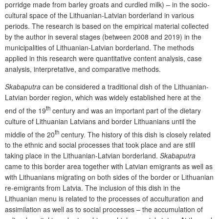
porridge made from barley groats and curdled milk)
– in the socio-
cultural space of the Lithuanian-Latvian borderland in various
periods.
The research is based on the empirical material collected
by the author in several stages (between 2008 and
2019) in the
municipalities of Lithuanian-Latvian borderland.
The methods
applied in this research were quantitative content analysis, case
analysis,
interpretative, and
comparative methods.
Skabaputra
can be considered a traditional dish of the Lithuanian-
Latvian border region, which was widely established here at the
th
end of the 19
century and was an important part of the dietary
culture of Lithuanian Latvians and border Lithuanians until the
th
middle of the 20
century. The history of this dish is closely related
to the ethnic and social processes that took place and are still
taking place in the Lithuanian-Latvian borderland.
Skabaputra
came to this border area together with Latvian emigrants as well as
with Lithuanians migrating on both sides of the border or Lithuanian
re-emigrants from Latvia. The inclusion of this dish in the
Lithuanian menu is related to the processes of acculturation and
assimilation as well as to social processes
– the accumulation of