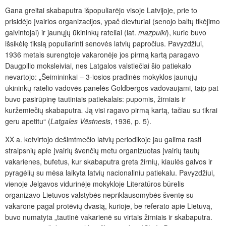
Gana greitai skabaputra išpopuliarėjo visoje Latvijoje, prie to
prisidėjo įvairios organizacijos, ypač dievturiai (senojo baltų tikėjimo
gaivintojai) ir jaunųjų ūkininkų rateliai (lat.
mazpulki
), kurie buvo
išsikėlę tikslą populiarinti senovės latvių papročius. Pavyzdžiui,
1936 metais surengtoje vakaronėje jos pirmą kartą paragavo
Daugpilio moksleiviai, nes Latgalos valstiečiai šio patiekalo
nevartojo: „Šeimininkai – 3-iosios pradinės mokyklos jaunųjų
ūkininkų ratelio vadovės panelės Goldbergos vadovaujami, taip pat
buvo pasirūpinę tautiniais patiekalais: pupomis, žirniais ir
kuržemiečių skabaputra
.
Ją visi ragavo pirmą kartą, tačiau su tikrai
geru apetitu“ (
Latgales Vēstnesis
, 1936, p. 5).
XX a. ketvirtojo dešimtmečio latvių periodikoje jau galima rasti
straipsnių apie įvairių švenčių metu organizuotas įvairių tautų
vakarienes, bufetus, kur skabaputra greta žirnių, kiaulės galvos ir
pyragėlių su mėsa laikyta latvių nacionaliniu patiekalu. Pavyzdžiui,
vienoje Jelgavos vidurinėje mokykloje Literatūros būrelis
organizavo Lietuvos valstybės nepriklausomybės šventę su
vakarone pagal protėvių dvasią, kurioje, be referato apie Lietuvą,
buvo numatyta „tautinė vakarienė su virtais žirniais ir skabaputra.