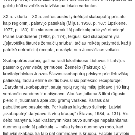
galėtų būti savotiškas latviško patiekalo variantas.
XX a. vidurio – XX a. antros pusės tyrinėtojai skabaputrą pristato
kaip regioninį
, palatvijo patiekalą (
Miljus
,
1956, p. 167; Lipskienė,
1977, p. 180). Itin siauram arealui šį patiekalą priskyrė etnologė
Pranė Dundulienė (1982, p. 174), teigusi, kad skabaputrė yra
„[s]avotiška šiaur
ės žemaičių sriuba“, tačiau reikėtų pažymėti, kad ji
pateikė netradicinį receptą, nurašyt
ą nuo Jucevičiaus veikalo.
Skabaputros aprašų galima rasti lokaliniuose Lietuvos ir Latvijos
pasienio gyvenviečių tyrimuose. Žeimelio (Pakruojo r.)
kraštotyrininkas Juozas Šliavas skabaputrą priskyrė prie lietuviškų
patiekalų, tačiau etnin
ė skirtis buvusi šio patiekalo receptūroje:
„Darydami „skabaputrę“, saują rupių ruginių miltų įpildavo į 10 litrų
verdan
čio vandens ir maišydavo. Ataušus įpilama 3 litrai rūgusio
pieno ir įtrupinama apie 200 gramų varškės. Kartais dar
pabaltindavo pasukomis. Per kaitras laikydavo šulinyje. Latviai
„skabaputrę“ darydavo iš virtų kruopų“ (Šliavas, 1984, p. 131). Vis
dėlto manytina, kad kraštotyrininkas buvo surink
ęs nepakankamai
duomenų apie šį patiekalą, – mūsų tyrimo duomenys rodo, kad
lietuviai skabaputrą taip pat gamindavę iš kruopų. Pačioje Latvijoje