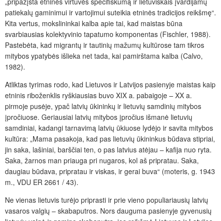
„pripažįsta etninės virtuvės specifiškumą ir lietuviškais įvardijamų
patiekalų gaminimui ir vartojimui suteikia etninės tradicijos reikšmę“.
Kita vertus, mokslininkai kalba apie tai, kad maistas būna
svarbiausias kolektyvinio tapatumo komponentas (Fischler, 1988).
Pastebėta, kad migrantų ir tautinių mažumų kultūrose tam tikros
mitybos ypatybės išlieka net tada, kai pamirštama kalba (Calvo,
1982).
Atliktas tyrimas rodo, kad Lietuvos ir Latvijos pasienyje maistas kaip
etninis riboženklis ryškiausias buvo XIX a. pabaigoje – XX a.
pirmoje pusėje, ypač latvių ūkininkų ir lietuvių samdinių mitybos
įpročiuose. Geriausiai latvių mitybos įpročius išmanė lietuvių
samdiniai, kadangi tarnavimą latvių ūkiuose lydėjo ir savita mitybos
kultūra: „Mama pasakoja, kad pas lietuvių ūkininkus būdava stipriai,
jin saka, lašiniai, barščiai ten, o pas latvius atėjau – kafija nuo ryta.
Saka, žarnos man priauga pri nugaros, kol aš pripratau. Saka,
daugiau būdava, pripratau ir viskas, ir gerai buva“ (moteris, g. 1943
m., VDU ER 2661 / 43).
Ne vienas lietuvis turėjo priprasti ir prie vieno populiariausių latvių
vasaros valgių – skabaputros. Nors dauguma pasienyje gyvenusių