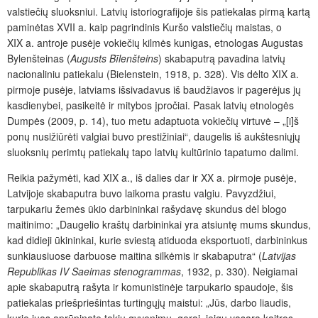
valstiečių sluoksniui. Latvių istoriografijoje šis patiekalas pirmą kartą
paminėtas XVII a. kaip pagrindinis Kuršo valstiečių maistas, o
XIX a. antroje pusėje vokiečių kilmės kunigas, etnologas Augustas
Bylenšteinas (
Augusts Bīlenšteins
) skabaputrą pavadina latvių
nacionaliniu patiekalu (Bielenstein, 1918, p. 328). Vis dėlto XIX a.
pirmoje pusėje, latviams išsivadavus iš baudžiavos ir pagerėjus jų
kasdienybei, pasikeitė ir mitybos įpročiai. Pasak latvių etnologės
Dumpės (2009, p. 14), tuo metu adaptuota vokiečių virtuvė – „[i]š
ponų nusižiūrėti valgiai buvo prestižiniai“, daugelis iš aukštesniųjų
sluoksnių perimtų patiekalų tapo latvių kultūrinio tapatumo dalimi.
Reikia pažymėti, kad XIX a., iš dalies dar ir XX a. pirmoje pusėje,
Latvijoje skabaputra buvo laikoma prastu valgiu. Pavyzdžiui,
tarpukariu žemės ūkio darbininkai rašydavę skundus dėl blogo
maitinimo: „Daugelio kraštų darbininkai yra atsiuntę mums skundus,
kad didieji ūkininkai, kurie sviestą atiduoda eksportuoti, darbininkus
sunkiausiuose darbuose maitina silkėmis ir skabaputra“ (
Latvijas
Republikas IV Saeimas stenogrammas
, 1932, p. 330). Neigiamai
apie skabaputrą rašyta ir komunistinėje tarpukario spaudoje, šis
patiekalas priešpriešintas turtingųjų maistui: „Jūs, darbo liaudis,
kurie juos aprūpinate tokiu gyvenimu, gerai, jeigu vasarą kaitros