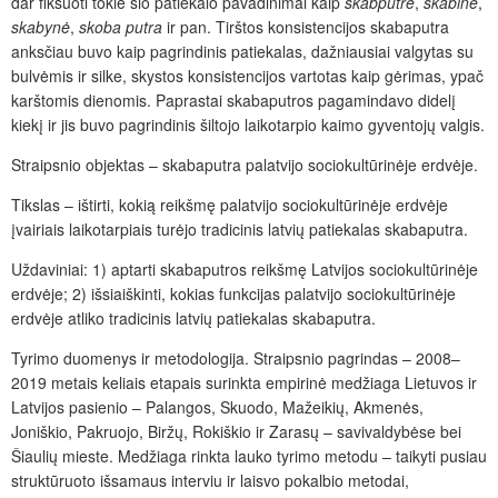
dar fiksuoti tokie šio patiekalo pavadinimai kaip
skabputrė
,
skabinė
,
skabynė
,
skoba putra
ir pan. Tirštos konsistencijos skabaputra
anksčiau buvo kaip pagrindinis patiekalas, dažniausiai valgytas su
bulvėmis ir silke, skystos konsistencijos vartotas kaip gėrimas, ypač
karštomis dienomis. Paprastai skabaputros pagamindavo didelį
kiekį ir jis buvo pagrindinis šiltojo laikotarpio kaimo gyventojų valgis.
Straipsnio objektas – skabaputra palatvijo sociokultūrinėje erdvėje.
Tikslas – ištirti, kokią reikšmę palatvijo sociokultūrinėje erdvėje
įvairiais laikotarpiais turėjo tradicinis latvių patiekalas
skabaputra.
Uždaviniai: 1) aptarti skabaputros reikšmę Latvijos sociokultūrinėje
erdvėje;
2) išsiaiškinti, kokias funkcijas palatvijo sociokultūrinėje
erdvėje atliko tradicinis latvių patiekalas skabaputra.
Tyrimo duomenys ir metodologija. Straipsnio pagrindas – 2008–
2019 metais keliais etapais surinkta empirinė medžiaga Lietuvos ir
Latvijos pasienio – Palangos, Skuodo, Mažeikių, Akmenės,
Joniškio, Pakruojo, Biržų, Rokiškio ir Zarasų – savivaldybėse bei
Šiaulių mieste. Medžiaga rinkta lauko tyrimo metodu – taikyti pusiau
struktūruoto išsamaus interviu ir laisvo pokalbio metodai,