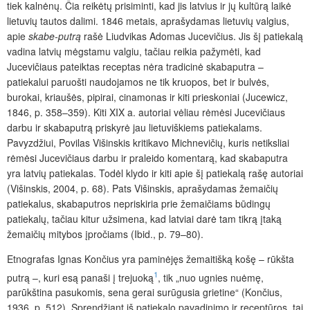
tiek kalnėnų. Čia reikėtų prisiminti, kad jis latvius ir jų kultūrą laikė
lietuvių tautos dalimi. 1846 metais, aprašydamas lietuvių valgius,
apie
skabe-putrą
rašė Liudvikas Adomas Jucevičius. Jis šį patiekalą
vadina latvių mėgstamu valgiu, tačiau reikia pažymėti, kad
Jucevičiaus pateiktas receptas nėra tradicinė skabaputra –
patiekalui paruošti naudojamos ne tik kruopos, bet ir bulvės,
burokai, kriaušės, pipirai, cinamonas ir kiti prieskoniai (Jucewicz,
1846, p. 358–359). Kiti XIX a. autoriai vėliau rėmėsi Jucevičiaus
darbu ir skabaputrą priskyrė jau lietuviškiems patiekalams.
Pavyzdžiui, Povilas Višinskis kritikavo Michnevičių, kuris netiksliai
rėmėsi Jucevičiaus darbu ir praleido komentarą, kad skabaputra
yra latvių patiekalas. Todėl klydo ir kiti apie šį patiekalą rašę autoriai
(Višinskis, 2004, p. 68). Pats Višinskis, aprašydamas žemaičių
patiekalus, skabaputros nepriskiria prie žemaičiams būdingų
patiekalų, tačiau kitur užsimena, kad latviai darė tam tikrą įtaką
žemaičių mitybos įpročiams (Ibid., p. 79–80).
Etnografas Ignas Končius yra paminėjęs žemaitišką košę – rūkšta
1
putrą –, kuri esą panaši į trejuoką
, tik „nuo ugnies nuėmę,
parū
kština pasukomis, sena gerai surūgusia grietine“ (Končius,
1936, p. 512). Sprendžiant iš patiekalo pavadinimo ir receptūros, tai