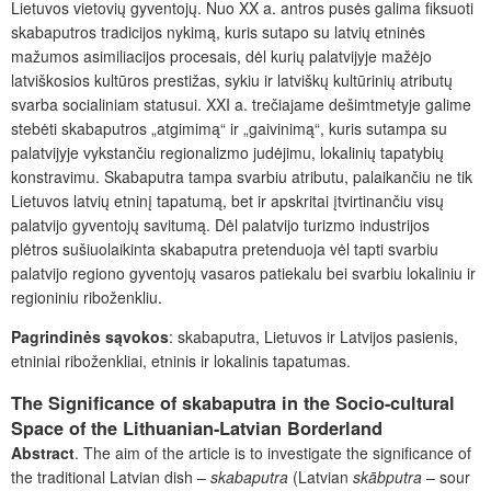
Lietuvos vietovių gyventojų. Nuo XX a. antros pusės galima fiksuoti
skabaputros tradicijos nykimą, kuris sutapo su latvių etninės
mažumos asimiliacijos procesais, dėl kurių palatvijyje mažėjo
latviškosios kultūros prestižas, sykiu ir latviškų kultūrinių atributų
svarba socialiniam statusui. XXI a. trečiajame dešimtmetyje galime
stebėti skabaputros „atgimimą“ ir „gaivinimą“, kuris sutampa su
palatvijyje vykstančiu regionalizmo judėjimu, lokalinių tapatybių
konstravimu. Skabaputra tampa svarbiu atributu, palaikančiu ne tik
Lietuvos latvių etninį tapatumą, bet ir apskritai įtvirtinančiu visų
palatvijo gyventojų savitumą. Dėl palatvijo turizmo industrijos
plėtros sušiuolaikinta skabaputra pretenduoja vėl tapti svarbiu
palatvijo regiono gyventojų vasaros patiekalu bei svarbiu lokaliniu ir
regioniniu riboženkliu.
Pagrindinė
s sąvokos
: skabaputra, Lietuvos ir Latvijos pasienis,
etniniai riboženkliai, etninis ir lokalinis tapatumas.
The Significance of
skabaputra
in the Socio-cultural
Space of the Lithuanian-Latvian Borderland
Abstract
.
The aim of the article is to investigate the significance of
the traditional Latvian dish
–
skabaputra
(
Latvian
skābputra
–
sour