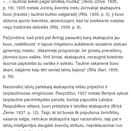
<...> tautiniai šokiai pagal latvišką muziką“ (
Skolu Dzīve
, 1935,
p. 19). 1935 metais Joninių šventės metu Jūrmaloje skabaputra
buvo įtraukta į tautinio bufeto valgiaraštį (
Rīts
, 1935, p. 5), ji buvo
siūloma sporto šventėse, akcentuojant, kad tai sveikesnis maistas
negu tradicinės dešrelės (
Rīts
, 1939, p. 9).
Pažymėtina, kad prieš pat Antrąjį pasaulinį karą skabaputra jau
buvo „reabilituota“ ir tapusi mėgstamu aukštesnio socialinio statuso
gyventojų maistu: „Vakarinėje programoje, be įprastų pranešimų,
įdomios buvo vaišės. Virti žirniai, skabaputra, nerauginti kvietinės
duonos paplotėliai su varške ir sviestu. Tautinė vakarienė buvo
skani, valgėme kaip tikri senieji latvių bajorai“ (
Rīta Stari
, 1939,
p. 39).
Nacionalinį latvių patiekalą skabaputrą
vėliau pripažino ir
tarptautiniuose renginiuose. Pavyzdžiui, 1937 metais Berlyne vykusi
tarptautinė pienininkystės paroda, kurioje papuošta Latvijos
Respublikos vėliava, buvo pristatyta ir latviška skabaputra (
Brīvā
Zeme
, 1937, p. 12). Taigi, iki tol buvęs tik populiarus žemdirbių
vasaros valgis, netrukus skabaputra
tapo nacionaliniu, taip pat ir
latvių inteligentijos daugelio švenčių atributu, nepriklausomai nuo