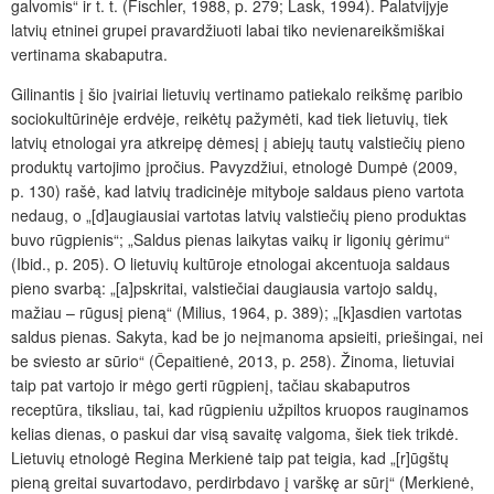
galvomis“ ir t. t. (Fischler, 1988, p. 279; Lask, 1994). Palatvijyje
latvių etninei grupei pravardžiuoti labai tiko nevienareikšmiškai
vertinama skabaputra.
Gilinantis į šio įvairiai lietuvių vertinamo patiekalo reikšmę paribio
sociokultūrinėje erdvėje, reikėtų pažymėti, kad tiek lietuvių, tiek
latvių etnologai yra atkreipę dėmesį į abiejų tautų valstiečių pieno
produktų vartojimo įpročius. Pavyzdžiui, etnologė Dumpė (2009,
p. 130) rašė, kad latvių tradicinėje mityboje saldaus pieno vartota
nedaug, o „[d]augiausiai vartotas latvių valstiečių pieno produktas
buvo rūgpienis“; „Saldus pienas laikytas vaikų ir ligonių gėrimu“
(Ibid., p. 205). O lietuvių kultūroje etnologai akcentuoja saldaus
pieno svarbą: „[a]pskritai, valstiečiai daugiausia vartojo saldų,
mažiau – rūgusį pieną“ (Milius, 1964, p. 389); „[k]asdien vartotas
saldus pienas. Sakyta, kad be jo neįmanoma apsieiti, priešingai, nei
be sviesto ar sūrio“ (Čepaitienė, 2013, p. 258). Žinoma, lietuviai
taip pat vartojo ir mėgo gerti rūgpienį, tačiau skabaputros
receptūra, tiksliau, tai, kad rūgpieniu užpiltos kruopos rauginamos
kelias dienas, o paskui dar visą savaitę valgoma, šiek tiek trikdė.
Lietuvių etnologė Regina Merkienė taip pat teigia, kad „[r]ūgštų
pieną greitai suvartodavo, perdirbdavo į varškę ar sūrį“ (Merkienė,