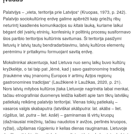
Palatvijys – „vieta, teritorija prie Latvijos“ (Kruopas, 1973, p. 242).
Palatvijo sociokultūrinę erdvę galime apibrėžti kaip griežtų ribų
neturintį kasdienės komunikacijos su
kitais
lauką, kuriame laikui
bėgant dėl įvairių etninių, konfesinių ir politinių procesų susiformavo
šios paribio teritorijos kultūrinis savitumas. Ši teritorija pasižymi
lietuvių ir latvių tautų bendradarbiavimu, latvių kultūros elementų
perėmimu ir pritaikymu formuojant savitą erdvę.
Mokslininkai akcentuoja, kad Lietuva nuo senų laikų buvo kultūrų
kryžkelėje, o tai taip pat „lėmė, kad į savo gastronominę tradiciją
įtraukėme visų įmanomų Europos ir artimų Azijos regionų
gastronomines tradicijas“ (Laužikienė ir Laužikas, 2020, p. 21).
Nors latvių mitybos kultūros įtaka Lietuvoje nagrinėta labai menkai,
tačiau etnografiniai duomenys leidžia kalbėti apie tam tikrų latviškų
patiekalų reikšmę palatvijo teritorijai. Vienas tokių patiekalų –
vasaros valgis skabaputra
(latviškai
skābputra
: lat.
skā
bs
– liet.
rūgštus
, lat.
putra
– liet.
košė
) – gaminamas iš virtų kruopų
(dažniausiai miežinių, tačiau naudotos ir avižos, perlinės kruopos,
ryžiai), užpilamas rūgpieniu ir kelias dienas rauginamas. Lietuvoje