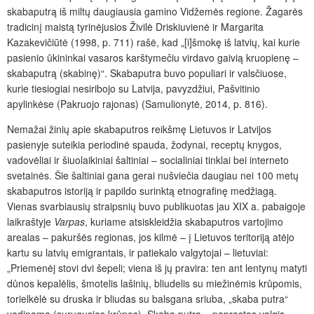
skabaputr
ą iš miltų daugiausia gamino Vidžemės regione. Žagarės
tradicinį maistą tyrinėjusios Živilė Driskiuvienė ir Margarita
Kazakeviči
ūtė (1998, p. 711) rašė, kad „[i]šmokę iš latvių, kai kurie
pasienio ūkininkai vasaros karštymečiu virdavo gaivią kruopienę –
skabaputrą (skabin
ę)“. Skabaputra
buvo populiari ir valsčiuose,
kurie tiesiogiai nesiribojo su Latvija, pavyzdžiui, Pašvitinio
apylinkėse (Pakruojo rajonas) (Samulionytė, 2014, p. 816).
Nemažai žinių apie skabaputros reikšmę Lietuvos ir Latvijos
pasienyje suteikia periodinė spauda, žodynai, receptų knygos,
vadov
ėliai ir šiuolaikiniai šaltiniai – socialiniai tinklai bei interneto
svetainės. Šie šaltiniai gana gerai nušviečia daugiau nei 100 metų
skabaputros istoriją ir papildo surinktą etnografinę medžiagą.
Vienas svarbiausių straipsnių buvo publikuotas jau
XIX a. pabaigoje
laikraštyje
Varpas
, kuriame atsiskleidžia skabaputros vartojimo
arealas – pakuršės regionas, jos kilmė – į Lietuvos teritoriją atėjo
kartu su latvių emigrantais, ir patiekalo valgytojai – lietuviai:
„Priemenėj stovi dvi šepeli; viena iš jų pravira: ten ant lentynų
matyti
důnos kepalėlis, šmotelis lašinių, bliudelis su miežinėmis krůpomis,
torielkėlė su druska ir bliudas su balsgana sriuba, „skaba putra“