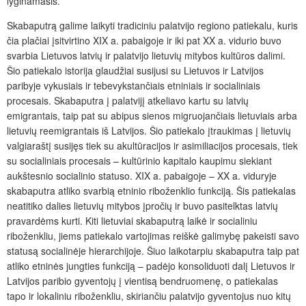
lyginamasis.
Skabaputrą galime laikyti tradiciniu palatvijo regiono patiekalu, kuris
čia
plačiai įsitvirtino
XIX
a. pab
aigoje ir iki pat XX a. vidurio buvo
svarbia Lietuvos latvių ir palatvijo lietuvių mitybos kultūros dalimi.
Šio patiekalo istorija glaudžiai susijusi su Lietuvos ir Latvijos
paribyje vykusiais ir tebevykstančiais etniniais ir socialiniais
procesais. Skabaputra į palatvijį atkeliavo kartu su latvių
emigrantais, taip pat su abipus sienos migruojančiais lietuviais arba
lietuvių reemigrantais iš Latvijos. Šio patiekalo įtraukimas į lietuvių
valgiaraštį susijęs tiek su akultūracijos ir asimiliacijos procesais, tiek
su socialiniais procesais – kultūrinio kapitalo kaupimu siekiant
aukštesnio socialinio statuso. XIX a. pabaigoje – XX a. viduryje
skabaputra atliko svarbią etninio riboženklio funkciją. Šis patiekalas
neatitiko dalies lietuvių mitybos įpročių ir buvo pasitelktas latvių
pravardėms kurti. Kiti lietuviai skabaputrą laikė ir socialiniu
riboženkliu, jiems patiekalo vartojimas reiškė galimybę pakeisti savo
statusą socialinėje hierarchijoje. Šiuo laikotarpiu skabaputra taip pat
atliko etninės jungties funkciją – padėjo konsoliduoti dalį Lietuvos ir
Latvijos paribio gyventojų į vientisą bendruomenę, o patiekalas
tapo ir lokaliniu riboženkliu, skiriančiu palatvijo gyventojus nuo kitų