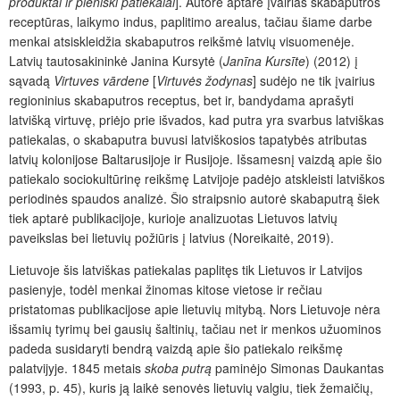
produktai ir pieniški patiekalai
]. Autorė aptarė įvairias skabaputros
receptūras, laikymo indus, paplitimo arealus, tačiau šiame darbe
menkai atsiskleidžia skabaputros reikšmė latvių visuomenėje.
Latvių tautosakininkė Janina Kursytė (
Jan
īna Kursīt
e
) (2012) į
sąvadą
Virtuves vārdene
[
Virtuvės žodynas
] sudėjo ne tik įvairius
regioninius skabaputros receptus, bet ir, bandydama aprašyti
latvišką virtuvę, priėjo prie išvados, kad putra yra svarbus latviškas
patiekalas, o skabaputra buvusi latviškosios tapatybės atributas
latvių kolonijose Baltarusijoje ir Rusijoje. Išsamesnį vaizdą apie šio
patiekalo sociokultūrinę reikšmę Latvijoje padėjo atskleisti latviškos
periodinės spaudos analizė. Šio straipsnio autorė skabaputrą šiek
tiek aptarė publikacijoje, kurioje analizuotas Lietuvos latvių
paveikslas bei lietuvių požiūris į latvius (Noreikaitė, 2019).
Lietuvoje šis latviškas patiekalas paplitęs tik Lietuvos ir Latvijos
pasienyje, todėl menkai žinomas kitose vietose ir rečiau
pristatomas publikacijose apie lietuvių mitybą. Nors Lietuvoje nėra
išsamių tyrimų bei gausių šaltinių, tačiau net ir menkos užuominos
padeda susidaryti bendrą vaizdą apie šio patiekalo reikšmę
palatvijyje. 1845 metais
skoba putrą
paminėjo Simonas Daukantas
(1993, p. 45), kuris ją laikė senovės lietuvių valgiu, tiek žemaičių,