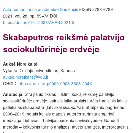
Acta humanitarica academiae Saulensis
eISSN 2783-6789
2021, vol. 28, pp. 59–74 DOI:
https://doi.org/10.15388/AHAS.2021.5
Skabaputros reikšmė palatvijo
sociokultūrinėje erdvėje
Auksė Noreikaitė
Vytauto Didžiojo universitetas, Kaunas
aukse.noreikaite@vdu.lt
ORCID:
https://orcid.org/
0000-0003-3603-204X
Anotacija
. Straipsnio tikslas – ištirti, kokią reikšmę palatvijo
sociokultūrinėje erdvėje įvairiais laikotarpiais turėjo tradicinis latvių
patiekalas skabaputra (latviškai
skābputra
). Straipsnio pagrindas –
2008–2019 metais keliais etapais autorės surinkta empirinė
medžiaga Lietuvos ir Latvijos pasienio savivaldybėse. Naudoti
metodai – kokybinis turinio analizės, atvejo analizės, interpretacinis,