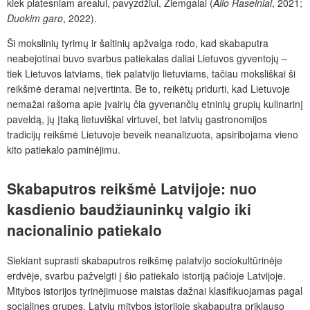
kiek platesniam arealui, pavyzdžiui, Žiemgalai (
Alio Raseiniai
, 2021;
Duokim garo
, 2022).
Ši mokslinių tyrimų ir šaltinių apžvalga rodo, kad skabaputra
neabejotinai buvo svarbus patiekalas daliai Lietuvos gyventojų –
tiek Lietuvos latviams, tiek palatvijo lietuviams, tačiau moksliškai ši
reikšmė deramai neįvertinta. Be to, reikėtų pridurti, kad Lietuvoje
nemažai rašoma apie įvairių čia gyvenančių etninių grupių kulinarinį
paveldą, jų įtaką lietuviškai virtuvei, bet latvių gastronomijos
tradicijų reikšmė Lietuvoje beveik neanalizuota, apsiribojama vieno
kito patiekalo paminėjimu.
Skabaputros reikšmė Latvijoje: nuo
kasdienio baudžiauninkų valgio iki
nacionalinio patiekalo
Siekiant suprasti skabaputros reikšmę palatvijo sociokultūrinėje
erdvėje, svarbu pažvelgti į šio patiekalo istoriją pačioje Latvijoje.
Mitybos istorijos tyrinėjimuose maistas dažnai klasifikuojamas pagal
socialines grupes. Latvių mitybos istorijoje skabaputra priklauso