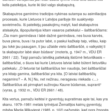
kelis pateikėjus, kurie iki šiol valgo skabaputrą.
Skabaputros gaminimo tradicijos nykimas sutampa su asimiliacijos
procesais, kurie Lietuvos ir Latvijos paribyje itin suaktyvėjo
sovietmečiu. Iš pateikėjų pasakojimų matyti, kad skabaputros
atsisakyta, išpopuliarėjus kitam vasaros patiekalui – šaltibarščiams:
„Čia mam gamindava i labė dažnė gamindava, nes buva karvės,
buva piena, buva i ta putor labė, o paskui kažkaip taip, vėliau, kaip
jau tokė jau paaugam, ti jau užlaide vieto šaltibarščė, o vaikystėj ti
ta skabaputor labė skan būdava“ (moteris, g. 1947 m., VDU ER
2661 / 22). Taigi pamažu latvišką patiekalą išstūmė lietuviškasis –
šaltibarščiai, o šiuos kai kurie Lietuvos latviai laikė būtent lietuvišku
patiekalu: „O lietuviai tai šaltibarščius ten naudoja, bet šaltibarščiai
yra kitaip gamina, šaltibarščiai yra kita. [O latviai šaltibarščių
negamino? – A. N.] Nu, net nežinau, neragavau niekada <...>
Šaltibarščius aš pirmąkart sužinojau Kaune būdamas, supranti“
(vyras, g. 1932 m., VDU ER 2661 / 48).
Kita vertus, pamažu keitėsi ir gyventojų supratimas apie tai, kas yra
skanu. 1979–1981 metais tyrinėjusi Žemaitijos kaimų gyventojų
mitybą Marija Miliuvienė (1985, p. 102) pažymėjo, kad nors žmonės