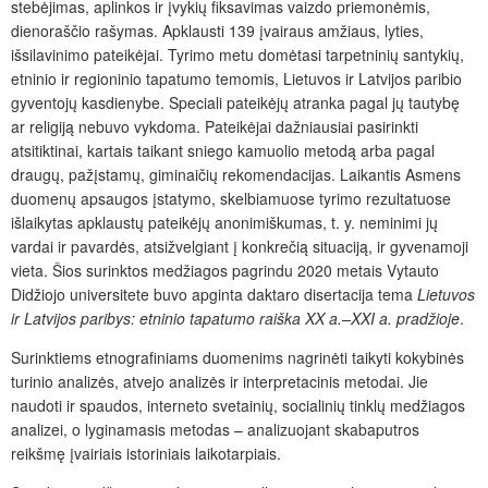
stebėjimas, aplinkos ir įvykių fiksavimas vaizdo priemonėmis,
dienoraščio rašymas. Apklausti 139 įvairaus amžiaus, lyties,
išsilavinimo pateikėjai. Tyrimo metu domėtasi tarpetninių santykių,
etninio ir regioninio tapatumo temomis, Lietuvos ir Latvijos paribio
gyventojų kasdienybe. Speciali pateikėjų atranka pagal jų tautybę
ar religiją nebuvo vykdoma. Pateikėjai dažniausiai pasirinkti
atsitiktinai, kartais taikant sniego kamuolio metodą arba pagal
draugų, pažįstamų, giminaičių rekomendacijas. Laikantis Asmens
duomenų apsaugos įstatymo, skelbiamuose tyrimo rezultatuose
išlaikytas apklaustų pateikėjų anonimiškumas, t. y. neminimi jų
vardai ir pavardės, atsižvelgiant į konkrečią situaciją, ir gyvenamoji
vieta. Šios surinktos medžiagos pagrindu 2020 metais Vytauto
Didžiojo universitete buvo apginta daktaro disertacija tema
Lietuvos
ir Latvijos paribys: etninio tapatumo raiška XX a.–XXI a. pradžioje
.
Surinktiems etnografiniams duomenims nagrinėti taikyti kokybinės
turinio analizės, atvejo analizės ir interpretacinis metodai. Jie
naudoti ir spaudos, interneto svetainių, socialinių tinklų medžiagos
analizei, o lyginamasis metodas – analizuojant skabaputros
reikšmę įvairiais istoriniais laikotarpiais.