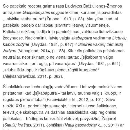
Šio patiekalo receptą galima rasti Liudvikos Didžiulienės-Žmonos
antrajame
Gaspadinystės knygos
leidime, kuriame jis pavadintas
„Latviška skaba putra“ (Žmona, 1913, p. 23). Manytina, kad tai
patiekalui padėjo dar labiau įsitvirtinti lietuvių visuomenėje.
Patiekalo reikšmę liudija ir jo paminėjimas įvairiuose lietuviškuose
žodynuose. Nacionaliniu latvių valgiu
skabaputra
vadinama
Lietuvių
kalbos
žodyne
(Ulvydas, 1981, p. 647) ir
Šiaurės vakarų žemaičių
žodyne
(Vanagienė, 2014, p. 188). Kitur šis patiekalas pristatomas
neutraliai, nepriskiriant jo nė vienai tautai: „[s]kabputrę valgė
vasaros laike – pri rugių, pri vasarojaus“ (Ulvydas, 1981, p. 651),
„sriuba iš kruopų ir rūgštaus pieno, rūgšti kruopienė“
(Aleksandravičius, 2011, p. 362).
Šiuolaikiniuose technologijų vadovėliuose Lietuvoje moksleiviams
pristatoma, kad „[s]kabaputra – tai latvių tautinis valgis, kruopų ir
rūgštaus pieno sriuba“ (Pacevičiūtė ir kt., 2012, p. 101). Savo
ruožtu XXI a. periodinėje spaudoje, internetiniuose šaltiniuose,
televizijoje skabaputra vis dažniau atsiskleidžia kaip regioninis
patiekalas – būdingas konkrečiai vietovei, pavyzdžiui, Žagarei
(
Šiaulių kraštas
, 2011), Joniškiui (
Nauji gaspadoriai <...>
, 2017) ar