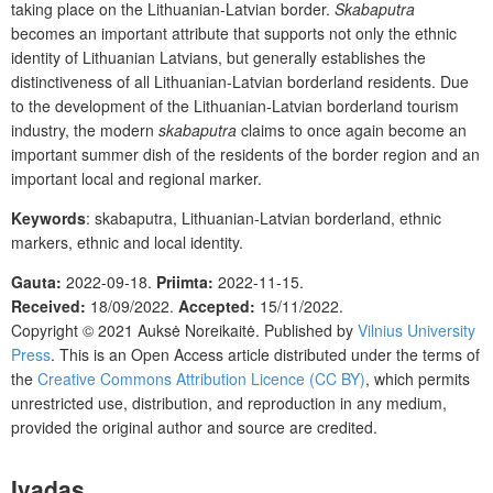
taking place on the Lithuanian-Latvian border.
Skabaputra
becomes an important attribute that supports not only the ethnic
identity of Lithuanian Latvians, but generally establishes the
distinctiveness of all Lithuanian-Latvian borderland residents. Due
to the development of the Lithuanian-Latvian borderland tourism
industry, the modern
skabaputra
claims to once again become an
important summer dish of the residents of the border region and an
important local and regional marker.
Keywords
:
skabaputra, Lithuanian-Latvian borderland, ethnic
markers, ethnic and local identity.
Gauta:
2022-09-18.
Priimta:
2022-11-15.
Received:
18/09/2022
.
Accepted:
15/11/2022
.
Copyright © 2021
Auksė Noreikaitė.
Published by
Vilnius University
Press
.
This is an Open Access article distributed under the terms of
the
Creative Commons Attribution Licence (CC BY)
, which permits
unrestricted use, distribution, and reproduction in any medium,
provided the original author and source are credited.
Įvadas