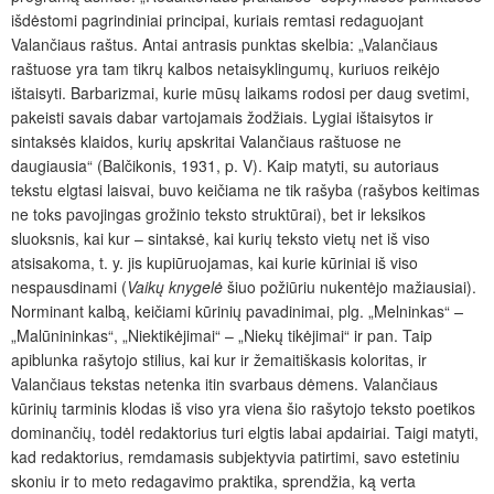
išdėstomi pagrindiniai principai, kuriais remtasi redaguojant
Valančiaus raštus. Antai antrasis punktas skelbia: „Valančiaus
raštuose yra tam tikrų kalbos netaisyklingumų, kuriuos reikėjo
ištaisyti. Barbarizmai, kurie mūsų laikams rodosi per daug svetimi,
pakeisti savais dabar vartojamais žodžiais. Lygiai ištaisytos ir
sintaksės klaidos, kurių apskritai Valančiaus raštuose ne
daugiausia“ (Balčikonis, 1931, p. V). Kaip matyti, su autoriaus
tekstu elgtasi laisvai, buvo keičiama ne tik rašyba (rašybos keitimas
ne toks pavojingas grožinio teksto struktūrai), bet ir leksikos
sluoksnis, kai kur – sintaksė, kai kurių teksto vietų net iš viso
atsisakoma, t. y. jis kupiūruojamas, kai kurie kūriniai iš viso
nespausdinami (
Vaikų knygelė
šiuo požiūriu nukentėjo mažiausiai).
Norminant kalbą, keičiami kūrinių pavadinimai, plg. „Melninkas“
–
„Malūnininkas“, „Niektikėjimai“ – „Niekų tikėjimai“ ir pan. Taip
apiblunka rašytojo stilius, kai kur ir žemaitiškasis koloritas, ir
Valančiaus tekstas netenka itin svarbaus dėmens. Valančiaus
kūrinių tarminis klodas iš viso yra viena šio rašytojo teksto poetikos
dominančių, todėl redaktorius turi elgtis labai apdairiai. Taigi matyti,
kad redaktorius, remdamasis subjektyvia patirtimi, savo estetiniu
skoniu ir to meto redagavimo praktika, sprendžia, ką verta