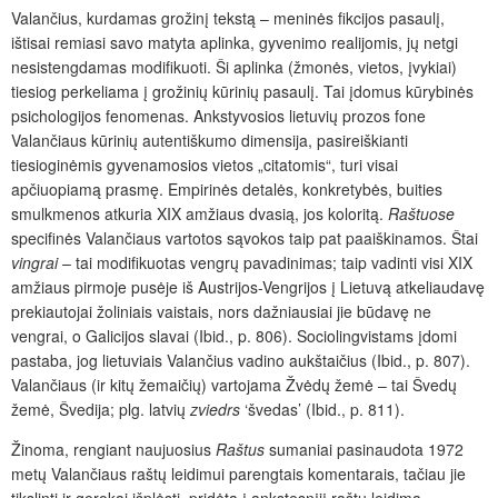
Valančius, kurdamas grožinį tekstą – meninės fikcijos pasaulį,
ištisai remiasi savo matyta aplinka, gyvenimo realijomis, jų netgi
nesistengdamas modifikuoti. Ši aplinka (žmonės, vietos, įvykiai)
tiesiog perkeliama į grožinių kūrinių pasaulį. Tai įdomus kūrybinės
psichologijos fenomenas. Ankstyvosios lietuvių prozos fone
Valančiaus kūrinių autentiškumo dimensija, pasireiškianti
tiesioginėmis gyvenamosios vietos „citatomis“, turi visai
apčiuopiamą prasmę. Empirinės detalės, konkretybės, buities
smulkmenos atkuria XIX amžiaus dvasią, jos koloritą.
Raštuose
specifinės Valančiaus vartotos sąvokos taip pat paaiškinamos. Štai
vingrai
– tai modifikuotas vengrų pavadinimas; taip vadinti visi XIX
amžiaus pirmoje pusėje iš Austrijos-Vengrijos į Lietuvą atkeliaudavę
prekiautojai žoliniais vaistais, nors dažniausiai jie būdavę ne
vengrai, o Galicijos slavai (Ibid., p. 806). Sociolingvistams įdomi
pastaba, jog lietuviais Valančius vadino aukštaičius (Ibid., p. 807).
Valančiaus (ir kitų žemaičių) vartojama Žvėdų žemė – tai Švedų
žemė, Švedija; plg. latvių
zviedrs
‘
švedas
’
(Ibid., p. 811).
Žinoma, rengiant naujuosius
Raštus
sumaniai pasinaudota 1972
metų Valančiaus raštų leidimui parengtais komentarais, tačiau jie