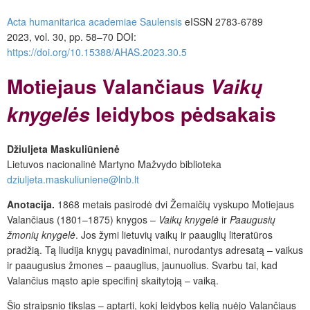
Acta humanitarica academiae Saulensis
eISSN 2783-6789
2023, vol. 30, pp. 58–70 DOI:
https://doi.org/10.15388/AHAS.2023.30.5
Motiejaus Valančiaus
Vaikų
leidybos pėdsakais
knygelės
Džiuljeta Maskuliūnienė
Lietuvos nacionalinė Martyno Mažvydo biblioteka
dziuljeta.maskuliuniene@lnb.lt
Anotacija.
1868 metais pasirodė dvi Žemaičių vyskupo Motiejaus
Valančiaus (1801–1875) knygos –
Vaikų knygelė
ir
Paaugusių
žmonių knygelė
. Jos žymi lietuvių vaikų ir paauglių literatūros
pradžią. Tą liudija knygų pavadinimai, nurodantys adresatą – vaikus
ir paaugusius žmones – paauglius, jaunuolius. Svarbu tai, kad
Valančius mąsto apie specifinį skaitytoją – vaiką.
Šio straipsnio tikslas – aptarti, kokį leidybos kelią nuėjo Valančiaus