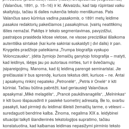
(Valančius, 1891, p. 15–16) ir kt. Akivaizdu, kad taip rūpintasi vaiku
skaitytoju, tačiau iš dalies nukenčia teksto meniškumas. Pats
Valančius savo kūrinius vadina
pasakomis
, o 1891 metų leidime
pasakos
redaktorių pakeičiamos į
pasakojimus
. Įvairių neatitikimų
išties nemažai. Pakitęs ir teksto segmentavimas, pavyzdžiui,
pastraipos prasideda kitose vietose, ne visose preciziškai išlaikoma
autentiška sintaksė (kai kurie sakiniai suskaidyti į dvi dalis) ir pan.
Knygelės pradžioje pateikiama „Trumpa biografija vyskupo
Volonczausko“, įdėta žymiojo žemaičių ganytojo fotografija – matyti,
kad leidinys, išėjęs jau po autoriaus mirties, turi ir šviečiamųjų
įsipareigojimų. Manoma, kad šį leidimą parengė seminaristai. Jie
greičiausiai ir bus sprendę, kuriuos tekstus dėti, kuriuos – ne. Antai
į apsakymų rinkinį nepateko „Petronėlė“, „Petris ir Onelė“ ir kiti
kūriniai. Tačiau būtina pabrėžti, kad geriausieji Valančiaus
apsakymai „Mikė melagėlis“, „Prancė paukštvanagėlis“, „Melninkas“
ir kiti buvo išspausdinti ir pasiekė tuometinį adresatą. Be to, svarbu
pasakyti, kad pirmieji du leidimai išleisti žemaičių tarme, o vėlesni –
suredaguoti bendrine kalba. Žinoma, negalima XIX a. leidybinei
situacijai taikyti šiandieninės tekstologijos supratimo, tačiau
konstatuotina, kad kalbamas leidimas nepasižymi pirminio teksto