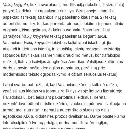
Vaikų knygelė
, kokių svarbiausių modifikacijų (tekstinių ir vizualinių)
patyrė šis didaktinių apsakymų rinkinys. Straipsnyje tiriami šie
aspektai: 1) tekstų atrankos ir jų pateikimo klausimai, 2) tekstų
autentiškumo, t. y. to, kas paremta pirmuoju leidimu (spausdintiniu
originalu), išsaugojimas, 3) koks buvo Valančiaus tarmiškai
parašytos
Vaikų knygelės
tekstų pateikimas bėgant laikui.
Valančiaus
Vaikų knygelės
leidybos keliai labai iškalbingi: jie
atspindi ir Lietuvos istoriją, ir lietuviškų tekstų redagavimo istoriją
(spaudos lotyniškais rašmenimis draudimo metus, kontrafakcijos
reiškinį, lietuvių išeivijos Jungtinėse Amerikos Valstijose kultūrinius
darbus, sovietmečio ideologijos nuostatas, perėjimą prie
moderniosios tekstologijos taikymo leidžiant senuosius tekstus).
Labai svarbu pabrėžti tai, kad Valančiaus kūrinių kalbinė raiška,
ypač stiliaus klodas yra įdomus reiškinys visoje lietuvių literatūroje.
Paradoksalu, bet, leidžiant pakartotinius leidimus, neretai
nukentėdavo būtent stilistinis kūrinių sluoksnis, būdavo niveliuojama
tarmė, tad „nutrinta“ ir nemaža autentiškojo sluoksnio dalis,
egzotiškas XIX a. didaktinės prozos dvelksmas. Darbe pasitelkiama
interdisciplininė tyrimų prieiga, derinamos literatūrologijos,
tekstologijos ir dailėtyros tyrimo perspektyvos.