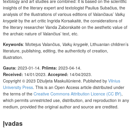
textology and art studies are combined: it is based on the scientific
insights of the literary expert and textologist Paulius Subačius, the
analysis of the illustrations of various editions of Valančiaus’
Vaikų
knygelė
by the art critic Ingrida Korsakaitė, the considerations of
the literary researcher Vanda Zaborskaitė on the aesthetic value of
the archaic nature of Valančius’ text, etc.
Keywords
: Motiejus Valančius,
Vaikų knygelė
, Lithuanian children’s
literature, publishing, editing, the authenticity of creation,
illustration.
Gauta:
2023-01-14.
Priimta:
2023-04-14.
Received:
14/01/2023
.
Accepted:
14/04/2023
.
Copyright © 2023
Džiuljeta Maskuliūnienė.
Published by
Vilnius
University Press
.
This is an Open Access article distributed under
the terms of the
Creative Commons Attribution Licence (CC BY)
,
which permits unrestricted use, distribution, and reproduction in any
medium, provided the original author and source are credited.
Įvadas