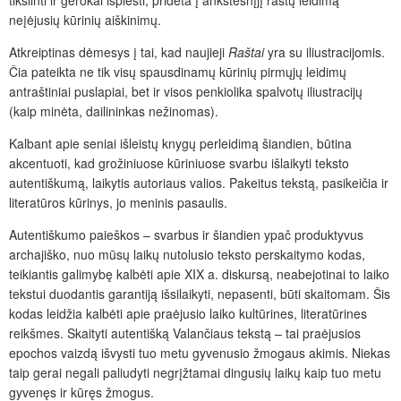
tikslinti ir gerokai išplėsti, pridėta į ankstesnįjį raštų leidimą
neįėjusių kūrinių aiškinimų.
Atkreiptinas dėmesys į tai, kad naujieji
Raštai
yra su iliustracijomis.
Čia pateikta ne tik visų spausdinamų kūrinių pirmųjų leidimų
antraštiniai puslapiai, bet ir visos penkiolika spalvotų iliustracijų
(kaip minėta, dailininkas nežinomas).
Kalbant apie seniai išleistų knygų perleidimą šiandien, būtina
akcentuoti, kad grožiniuose kūriniuose svarbu išlaikyti teksto
autentiškumą, laikytis autoriaus valios. Pakeitus tekstą, pasikeičia ir
literatūros kūrinys, jo meninis pasaulis.
Autentiškumo paieškos – svarbus ir šiandien ypač produktyvus
archajiško, nuo mūsų laikų nutolusio teksto perskaitymo kodas,
teikiantis galimybę kalbėti apie XIX a. diskursą, neabejotinai to laiko
tekstui duodantis garantiją išsilaikyti, nepasenti, būti skaitomam. Šis
kodas leidžia kalbėti apie praėjusio laiko kultūrines, literatūrines
reikšmes. Skaityti autentišką Valančiaus tekstą – tai praėjusios
epochos vaizdą išvysti tuo metu gyvenusio žmogaus akimis. Niekas
taip gerai negali paliudyti negrįžtamai dingusių laikų kaip tuo metu
gyvenęs ir kūręs žmogus.