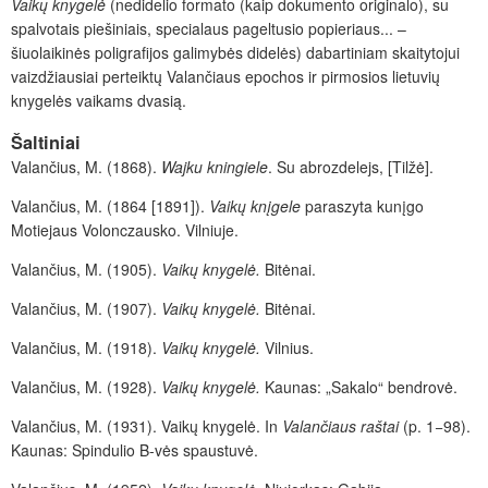
Vaikų knygelė
(nedidelio formato (kaip dokumento originalo), su
spalvotais piešiniais, specialaus pageltusio popieriaus... –
šiuolaikinės poligrafijos galimybės didelės) dabartiniam skaitytojui
vaizdžiausiai perteiktų Valančiaus epochos ir pirmosios lietuvių
knygelės vaikams dvasią.
Šaltiniai
Valančius, M. (1868).
Wajku kningiele
. Su abrozdelejs, [Tilžė].
Valančius, M. (1864 [1891]).
Vaikų knįgele
paraszyta kunįgo
Motiejaus Volonczausko. Vilniuje.
Valančius, M. (1905).
Vaikų knygelė.
Bitėnai.
Valančius, M. (1907).
Vaikų knygelė.
Bitėnai.
Valančius, M. (1918).
Vaikų knygelė.
Vilnius.
Valančius, M. (1928).
Vaikų knygelė.
Kaunas: „Sakalo“ bendrovė.
Valančius, M. (1931). Vaikų knygelė. In
Valančiaus raštai
(p. 1−98).
Kaunas: Spindulio B-vės spaustuvė.