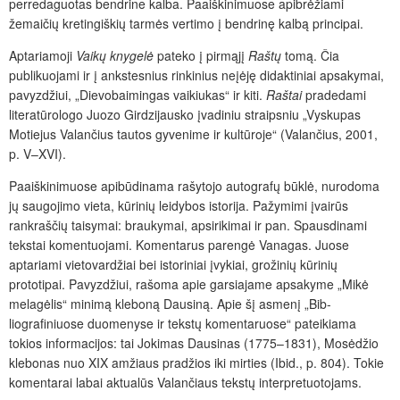
perredaguotas bendrine kalba. Paaiškinimuose apibrėžiami
žemaičių kretingiškių tarmės vertimo į bendrinę kalbą principai.
Aptariamoji
Vaikų knygelė
pateko į pirmąjį
Raštų
tomą. Čia
publikuojami ir į ankstesnius rinkinius neįėję didaktiniai apsakymai,
pavyzdžiui, „Dievobaimingas vaikiukas“ ir kiti.
Raštai
pradedami
literatūrologo Juozo Girdzijausko įvadiniu straipsniu „Vyskupas
Motiejus Valančius tautos gyvenime ir kultūroje“ (Valančius, 2001,
p. V–XVI).
Paaiškinimuose apibūdinama rašytojo autografų būklė, nurodoma
jų saugojimo vieta, kūrinių leidybos istorija. Pažymimi įvairūs
rankraščių taisymai: braukymai, apsirikimai ir pan. Spausdinami
tekstai komentuojami. Komentarus parengė Vanagas. Juose
aptariami vietovardžiai bei istoriniai įvykiai, grožinių kūrinių
prototipai. Pavyzdžiui, rašoma apie garsiajame apsakyme „Mikė
melagėlis“ minimą kleboną Dausiną. Apie šį asmenį „Bib­
liografiniuose duomenyse ir tekstų komentaruose“ pateikiama
tokios informacijos: tai Jokimas Dausinas (1775–1831), Mosėdžio
klebonas nuo XIX amžiaus pradžios iki mirties (Ibid., p. 804). Tokie
komentarai labai aktualūs Valančiaus tekstų interpretuotojams.