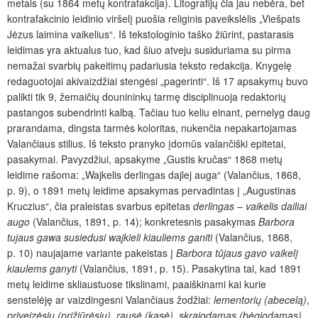
metais (su 1864 metų kontrafakcija). Litografijų čia jau nebėra, bet
kontrafakcinio leidinio viršelį puošia religinis paveikslėlis „Viešpats
Jėzus laimina vaikelius“. Iš tekstologinio taško žiūrint, pastarasis
leidimas yra aktualus tuo, kad šiuo atveju susiduriama su pirma
nemažai svarbių pakeitimų padariusia teksto redakcija. Knygelę
redaguotojai akivaizdžiai stengėsi „pagerinti“. Iš 17 apsakymų buvo
palikti tik 9, žemaičių dounininkų tarmę disciplinuoja redaktorių
pastangos subendrinti kalbą. Tačiau tuo keliu einant, pernelyg daug
prarandama, dingsta tarmės koloritas, nukenčia nepakartojamas
Valančiaus stilius. Iš teksto pranyko įdomūs valančiški epitetai,
pasakymai. Pavyzdžiui, apsakyme „Gustis kručas“ 1868 metų
leidime rašoma: „Wajkelis derlingas dajlej auga“ (Valančius, 1868,
p. 9),
o 1891 metų leidime apsakymas pervadintas į „Augustinas
Kruczius“, čia praleistas svarbus epitetas
derlingas
–
vaikelis dailiai
augo
(Valančius, 1891, p. 14); konkretesnis pasakymas
Barbora
tujaus gawa susiedusi wajkieli kiauliems ganiti
(Valančius, 1868,
p. 10) naujajame variante pakeistas į
Barbora tůjaus gavo vaikelį
kiaulems ganyti
(Valančius, 1891, p. 15). Pasakytina tai, kad 1891
metų leidime skliaustuose tikslinami, paaiškinami kai kurie
senstelėję ar vaizdingesni Valančiaus žodžiai:
lementorių (abecelą)
,
priveizėsiu (prižiūrėsiu)
,
rausė (kasė)
,
skrajodamas (bėgiodamas)