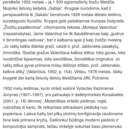
persikelia 1952 metais – ją 1 500 egzempliorių tiražu išleidžia
Niujorko lietuvių leidykla „Gabija“. Knygoje nurodoma, kad ji
perspausdinta iš „Sakalo“ bendrovės 1928 metais išleisto leidimo,
suredaguoto Kuodžio. Knygos gale pateikiamas trumpas žodynėlis
„Žodžių paaiškinimai“, informacinis tekstas „Motiejus Valančius“
(nepasirašytas). Jame Valančius ne tik išaukštinamas kaip „gudrus
ir išmintingas vadovas“, bet ir kalbama apie jį kaip žodžio meistrą:
„Jo raštų kalba dideliai graži, vaizdi ir, prof. Jablonskis pasakytų,
žmoniška. Ypačiai gražus Valančiaus kalbos stilius: toks gyvas, toks
nuoširdžiai šypsomas, toks savotiškas, žemaitiškai originalus. Jo
raštų stilius gyvai primena mūsų didžiojo stilisto, prof. Jablonskio,
kalbos stilių“ (Valančius, 1952, p. 154). Vėliau, 1978 metais,
Vaikų
knygelė
dar kartą lietuvių išeivių išleidžiama JAV, Putname.
1952 metų leidimas, kurio viršelį sukūrė Vytautas Kazimieras
Jonynas (1907–1997), yra patraukęs ir dailėtyrininkės Korsakaitės
(2001, p. 18) dėmesį: „Meistriškas viršelio piešinys, regis,
nubrėžtas iš karto, tik retkarčiais atitraukiant pieštuką nuo
popieriaus. Laisva baltų bei pilkų plotmių konfigūracija raudoname
fone kiek primena kryžių. Dailininkui būdinga moderni piešinio ir
kompozicijos samprata, tačiau viršelyje sukurtas baso piemenuko