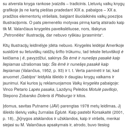
su atversta knyga rankose įvaizdis – tradicinis. Lietuvių vaikų knygų
grafikoje jis ne kartą pieštas pradedant XIX a. pabaigos – XX a.
pradžios elementorių viršeliais, baigiant šiuolaikinės vaikų poezijos
iliustracijomis. O pats piemenėlio motyvas pirmą kartą atsirado kaip
tik M. Valančiaus knygelės paveikslėliuose, nors, išskyrus
„Petronėlės“ iliustraciją, dar nebuvo ryškiau įprasminta“.
Kitų iliustracijų leidinėlyje įdėta nebuvo. Knygelės leidėjai Amerikoje
susidūrė su lietuviškų raidžių šrifto trūkumu, tad tekste lietuviškoji
ė
keičiama į
ē
, pavyzdžiui, sakinys
Šis ėmė ir nunešęs pasakė kaip
liepiamas
užrašomas taip:
Šis ēmē ir nunešęs pasakē kaip
liepiamas
(Valančius, 1952, p. 93) ir t. t. Verta paminėti ir tai, kad
anuomet „Gabijos“ leidykla išleido ir daugiau knygų vaikams ir
jaunimui. Kai kurios jų reklamuojamos
Vaikų knygelės
pabaigoje:
Vinco Pietario
Lapės pasaka
, Lazdynų Pelėdos
Motulė paviliojo
,
Stepono Zobarsko
Doleris iš Pitsburgo
ir kitos.
Įdomus, savitas Putname (JAV) parengtas 1978 metų leidimas
.
Jį
išleido išeivių vaikų žurnalas
Eglutė
. Kaip pastebi Korsakaitė (2001,
p. 18), „[k]nygos atsklandos ir užsklandos, kaip ir viršelis, menkai
siejasi su M. Valančiaus apsakymais ir, atrodo, buvo tiesiog