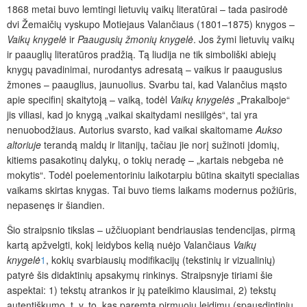
1868
metai buvo lemtingi lietuvių vaikų literatūrai – tada pasirodė
dvi Žemaičių vyskupo Motiejaus Valančiaus (1801–1875) knygos –
Vaikų knygelė
ir
Paaugusių žmonių knygelė
. Jos žymi lietuvių vaikų
ir paauglių literatūros pradžią. Tą liudija ne tik simboliški abiejų
knygų pavadinimai, nurodantys adresatą – vaikus ir paaugusius
žmones – paauglius, jaunuolius. Svarbu tai, kad Valančius mąsto
apie specifinį skaitytoją – vaiką, todėl
Vaikų knygelės
„Prakalboje“
jis viliasi, kad jo knygą „vaikai skaitydami nesiilgės“, tai yra
nenuobodžiaus. Autorius svarsto, kad vaikai skaitomame
Aukso
altoriuje
terandą maldų ir litanijų, tačiau jie norį sužinoti įdomių,
kitiems pasakotinų dalykų, o tokių neradę – „kartais nebgeba nė
mokytis“. Todėl poelementoriniu laikotarpiu būtina skaityti specialias
vaikams skirtas knygas. Tai buvo tiems laikams modernus požiūris,
nepasenęs ir šiandien.
Šio straipsnio tikslas – užčiuopiant bendriausias tendencijas, pirmą
kartą apžvelgti, kokį leidybos kelią nuėjo Valančiaus
Vaikų
knygelė
1
, kokių svarbiausių modifikacijų (tekstinių ir vizualinių)
patyrė šis didaktinių apsakymų rinkinys. Straipsnyje tiriami šie
aspektai: 1) tekstų atrankos ir jų pateikimo klausimai, 2) tekstų
autentiškumo, t. y. to, kas paremta pirmuoju leidimu (spausdintiniu