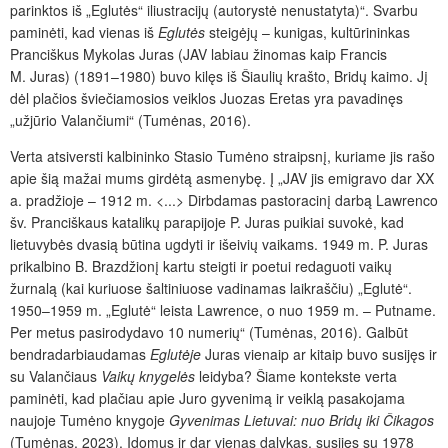
parinktos iš „Eglutės“ iliustracijų (autorystė nenustatyta)“. Svarbu
paminėti, kad vienas iš
Eglutės
steigėjų – kunigas, kultūrininkas
Pranciškus Mykolas Juras (JAV labiau žinomas kaip Francis
M. Juras) (1891–1980)
buvo
kilęs iš Šiaulių krašto, Bridų kaimo. Jį
dėl plačios šviečiamosios veiklos Juozas Eretas yra pavadinęs
„užjūrio Valančiumi“ (Tumėnas, 2016).
Verta atsiversti kalbininko Stasio Tumėno straipsnį, kuriame jis rašo
apie šią ma­žai mums girdėtą asmenybę. Į „JAV jis emigravo dar XX
a. pradžioje – 1912 m. <...> Dirbdamas pastoracinį darbą Lawrenco
šv. Pranciškaus katalikų parapijoje P. Juras puikiai suvokė, kad
lietuvybės dvasią būtina ugdyti ir išeivių vaikams. 1949 m. P. Juras
prikalbino B. Brazdžionį kartu steigti ir poetui redaguoti vaikų
žurnalą (kai kuriuose šaltiniuose vadinamas laikraščiu) „Eglutė“.
1950–1959 m. „Eglutė“ leista Lawrence, o nuo 1959 m. – Putname.
Per metus pasirodydavo 10 numerių“ (Tumėnas, 2016). Galbūt
bendradarbiaudamas
Eglutėje
Juras vienaip ar kitaip buvo susijęs ir
su Valančiaus
Vaikų knygelės
leidyba? Šiame kontekste verta
paminėti, kad plačiau apie Juro gyvenimą ir veiklą pasakojama
naujoje Tumėno knygoje
Gyvenimas Lietuvai: nuo Bridų iki Čikagos
(Tumėnas, 2023). Įdomus ir dar vienas dalykas, susijęs su 1978