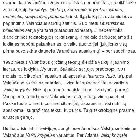
svarbu, kad Valančiaus žodynas paliktas nenormintas,
pateikti tokie
žodžiai, kaip
jaunitelys
,
jęb kaip
,
kamzuolė
,
kryžokas
,
lytotas
,
metavotis
,
nečystatos
,
padonasis
ir kt. Ilgą laiką šis dvitomis buvo
pagrindinis Valančiaus studijų šaltinis. Šiuo metu
Lituanistinės
bibliotekos
serija yra tarsi praradusi adresatą. Ji nebeatitinka
šiandieninės tekstologijos reikalavimų, ir mokslo darbuotojams šis
leidimas nebėra pakankamas, o vaikų auditorijai (juk jiems visų
pirma buvo skirta daugelis Valančiaus apsakymų) – per sudėtingas.
1992 metais Valančiaus grožinių tekstų išleidžia vaikų ir jaunimo
literatūros leidykla „Vyturys“.
Sakalėlio
serijoje, pradėtoje 1991
metais, publikuojami apsakymai, apysaka
Palangos Juzė
, taip pat
Valančiaus surinktos patarlės, – visa tai apibendrintai pavadinta
Vaikų knygele
. Rinkinį parengė, paaiškinimus ir žodynėlį parašė
Vanagienė, remdamasi Valančiaus raštų redagavimo patirtimi.
Pasikeitus istorinei ir politinei situacijai, išspausdinti visi rinkinių
apsakymai, sugrąžintos tekstų kupiūros. Taigi tekstologine prasme
situacija gerėjo.
Būtina prisiminti ir išeivijoje, Jungtinėse Amerikos Valstijose išleistus
Valančiaus
Vaikų knygelės
variantus. Per Atlantą
Vaikų knygelė