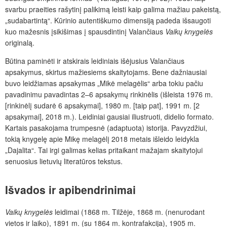
svarbu praeities rašytinį palikimą leisti kaip galima mažiau pakeistą,
„sudabartintą“. Kūrinio autentiškumo dimensiją padeda išsaugoti
kuo mažesnis įsikišimas į spausdintinį Valančiaus
Vaikų knygelės
originalą.
Būtina paminėti ir atskirais leidiniais išėjusius Valančiaus
apsakymus, skirtus mažiesiems skaitytojams. Bene dažniausiai
buvo leidžiamas apsakymas „Mikė melagėlis“ arba tokiu pačiu
pavadinimu pavadintas 2–6 apsakymų rinkinėlis (išleista 1976 m.
[rinkinėlį sudarė 6 apsakymai], 1980 m. [taip pat], 1991 m. [2
apsakymai], 2018 m.). Leidiniai gausiai iliustruoti, didelio formato.
Kartais pasakojama trumpesnė (adaptuota) istorija. Pavyzdžiui,
tokią knygelę apie Mikę melagėlį
2018 metais išleido leidykla
„Dajalita“. Tai irgi galimas kelias pritaikant mažajam skaitytojui
senuosius lietuvių literatūros tekstus.
Išvados ir apibendrinimai
Vaikų knygelės
leidimai (1868 m. Tilžėje, 1868 m. (nenurodant
vietos ir laiko), 1891 m. (su 1864 m. kontrafakcija), 1905 m.