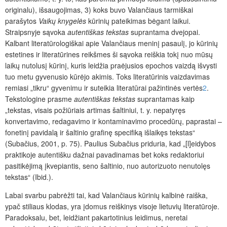
originalu), išsaugojimas, 3) koks buvo Valančiaus tarmiškai
parašytos
Vaikų knygelės
kūrinių pateikimas bėgant laikui.
Straipsnyje sąvoka
autentiškas tekstas
suprantama dvejopai.
Kalbant literatūrologiškai apie Valančiaus meninį pasaulį, jo kūrinių
estetines ir literatūrines reikšmes ši sąvoka reiškia tokį nuo mūsų
laikų nutolusį kūrinį, kuris leidžia praėjusios epochos vaizdą išvysti
tuo metu gyvenusio kūrėjo akimis. Toks literatūrinis vaizdavimas
remiasi „tikru“ gyvenimu ir suteikia literatūrai pažintinės vertės
2
.
Tekstologine prasme
autentiškas tekstas
suprantamas kaip
„tekstas, visais
požiūriais artimas šaltiniui, t. y. nepatyręs
konvertavimo, redagavimo ir kontaminavimo procedūrų, paprastai –
fonetinį pavidalą ir šaltinio grafinę specifiką išlaikęs tekstas“
(Subačius, 2001, p. 75). Paulius Subačius priduria, kad „[l]eidybos
praktikoje autentišku dažnai pavadinamas bet koks redaktoriui
pasitikėjimą įkvepiantis, seno šaltinio, nuo autorizuoto nenutolęs
tekstas“ (Ibid.).
Labai svarbu pabrėžti tai, kad Valančiaus kūrinių kalbinė raiška,
ypač stiliaus klodas, yra įdomus reiškinys visoje lietuvių literatūroje.
Paradoksalu, bet, leidžiant pakartotinius leidimus, neretai