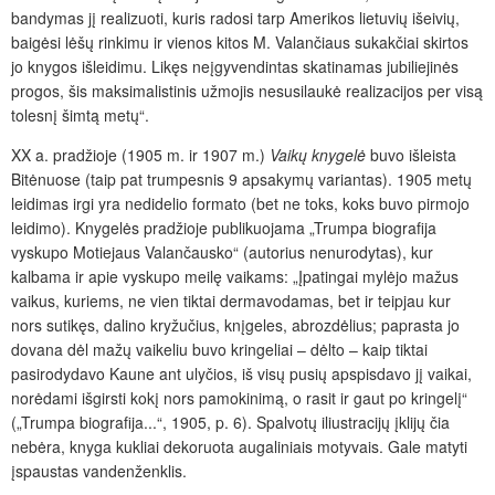
bandymas jį realizuoti, kuris radosi tarp Amerikos lietuvių išeivių,
baigėsi lėšų rinkimu ir vienos kitos M. Valančiaus sukakčiai skirtos
jo knygos išleidimu. Likęs neįgyvendintas skatinamas jubiliejinės
progos, šis maksimalistinis užmojis nesusilaukė realizacijos per visą
tolesnį šimtą metų“.
XX a. pradžioje (1905 m. ir 1907 m.)
Vaikų knygelė
buvo išleista
Bitėnuose (taip pat trumpesnis 9 apsakymų variantas). 1905 metų
leidimas irgi yra nedidelio formato (bet ne toks, koks buvo pirmojo
leidimo). Knygelės pradžioje publikuojama „Trumpa biografija
vyskupo Motiejaus Valančausko“ (autorius nenurodytas), kur
kalbama ir apie vyskupo meilę vaikams: „Įpatingai mylėjo mažus
vaikus, kuriems, ne vien tiktai dermavodamas, bet ir teipjau kur
nors sutikęs, dalino kryžučius, knįgeles, abrozdėlius; paprasta jo
dovana dėl mažų vaikeliu buvo kringeliai – dėlto – kaip tiktai
pasirodydavo Kaune ant ulyčios, iš visų pusių apspisdavo jį vaikai,
norėdami išgirsti kokį nors pamokinimą, o rasit ir gaut po kringelį“
(„Trumpa biografija...“, 1905, p. 6). Spalvotų iliustracijų įklijų čia
nebėra, knyga kukliai dekoruota augaliniais motyvais. Gale matyti
įspaustas vandenženklis.