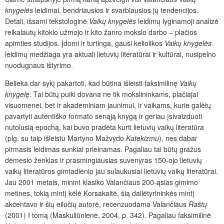
knygelės
leidimai, bendriausios ir svarbiausios jų tendencijos.
Detali, išsami tekstologinė
Vaikų knygelės
leidimų lyginamoji analizė
reikalautų kitokio užmojo ir kito žanro mokslo darbo – plačios
apimties studijos. Įdomi ir turtinga, gausi keliolikos
Vaikų knygelės
leidimų medžiaga yra aktuali lietuvių literatūrai ir kultūrai, nusipelno
nuodugnaus ištyrimo.
Belieka dar sykį pakartoti, kad būtina išleisti faksimilinę
Vaikų
knygelę
. Tai būtų puiki dovana ne tik mokslininkams, plačiajai
visuomenei, bet ir akademiniam jaunimui, ir vaikams, kurie galėtų
pavartyti autentiško formato senąją knygą ir geriau įsivaizduoti
nutolusią epochą, kai buvo pradėta kurti lietuvių vaikų literatūra
(plg. su taip išleistu Martyno Mažvydo
Katekizmu
), nes dabar
pirmasis leidimas sunkiai prieinamas. Pagaliau tai būtų gražus
dėmesio ženklas ir prasmingiausias suvenyras 150-ojo lietuvių
vaikų literatūros gimtadienio jau sulaukusiai lietuvių vaikų literatūrai.
Jau 2001 metais, minint klasiko Valančiaus 200-ąsias gimimo
metines, tokią mintį kėlė Korsakaitė, šią dailėtyrininkės mintį
akcentavo ir šių eilučių autorė, recenzuodama Valančiaus
Raštų
(2001) I tomą (Maskuliūnienė, 2004, p. 342). Pagaliau faksimilinė