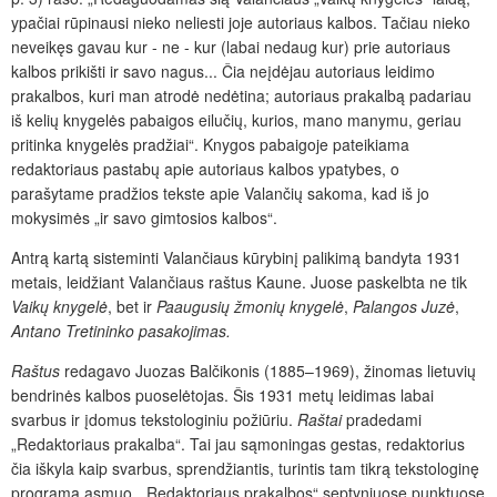
ypačiai rūpinausi nieko neliesti joje autoriaus kalbos. Tačiau nieko
neveikęs gavau kur - ne - kur (labai nedaug kur) prie autoriaus
kalbos prikišti ir savo nagus... Čia neįdėjau autoriaus leidimo
prakalbos, kuri man atrodė nedėtina; autoriaus prakalbą padariau
iš kelių knygelės pabaigos eilučių, kurios, mano manymu, geriau
pritinka knygelės pradžiai“. Knygos pabaigoje pateikiama
redaktoriaus pastabų apie autoriaus kalbos ypatybes, o
parašytame pradžios tekste apie Valančių sakoma, kad iš jo
mokysimės „ir savo gimtosios kalbos“.
Antrą kartą sisteminti Valančiaus kūrybinį palikimą bandyta 1931
metais, leidžiant Valančiaus raštus Kaune.
Juose paskelbta ne tik
Vaikų knygelė
,
bet ir
Paaugusių žmonių knygelė
,
Palangos Juzė
,
Antano Tretininko pasakojimas.
Raštus
redagavo Juozas Balčikonis (1885–1969), žinomas lietuvių
bendrinės kalbos puoselėtojas. Šis 1931 metų leidimas labai
svarbus ir įdomus tekstologiniu požiūriu.
Raštai
pradedami
„Redaktoriaus prakalba“. Tai jau sąmoningas gestas, redaktorius
čia iškyla kaip svarbus, sprendžiantis, turintis tam tikrą tekstologinę
programą asmuo. „Redaktoriaus prakalbos“ septyniuose punktuose