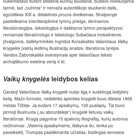
nukentėdavo būtent stilistinis kūrinių sluoksnis, būdavo niveliuojama
tarmė, tad „nutrinta“ ir nemaža autentiškojo sluoksnio dalis,
egzotiškas XIX a. didaktinės prozos dvelksmas. Straipsnyje
pasitelkiama interdisciplininė tyrimų prieiga, derinamos
literatūrologijos, tekstologijos ir dailėtyros tyrimo perspektyvos:
remiamasi literatūrologo ir tekstologo Subačiaus mokslinėmis
įžvalgomis, dailėtyrininkės Ingridos Korsakaitės Valančiaus
Vaikų
knygelės
įvairių leidimų iliustracijų analize, literatūros tyrėjos
Vandos Zaborskaitės svarstymais apie Valančiaus teksto
archajiškumo estetinę vertę ir kt.
Vaikų knygelės
leidybos kelias
Garsioji Valančiaus
Vaikų knygelė
nuėjo ilgą ir sudėtingą leidybinį
kelią. Mažo formato, nedidelės apimties knygelė buvo išleista 1868
metais Tilžėje. Ją sudarė 17 apsakymų, 100 puslapių. Tai buvo
pirmoji iliustruota („su abrozdelejs“) knygelė lietuvių vaikų
literatūroje. Knygą pagyvina 15 spalvotų litografijų, kurių autorius
nežinomas: „Visiems apsakymams, išskyrus du, tenka po
paveikslėlį. Trumpas paaiškinantis užrašas, būdingas senosios