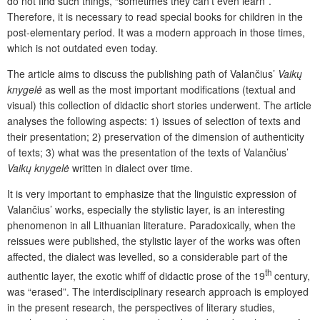
do not find such things, “sometimes they can’t even learn”.
Therefore, it is necessary to read special books for children in the
post-elementary period. It was a modern approach in those times,
which is not outdated even today.
The article aims to discuss the publishing path of Valančius’
Vaikų
knygelė
as well as the most important modifications (textual and
visual) this collection of didactic short stories underwent. The article
analyses the following aspects: 1) issues of selection of texts and
their presentation; 2) preservation of the dimension of authenticity
of texts; 3) what was the presentation of the texts of Valančius’
Vaikų knygelė
written in dialect over time.
It is very important to emphasize that the linguistic expression of
Valančius’ works, especially the stylistic layer, is an interesting
phenomenon in all Lithuanian literature. Paradoxically, when the
reissues were published, the stylistic layer of the works was often
affected, the dialect was levelled, so a considerable part of the
th
authentic layer, the exotic whiff of didactic prose of the 19
century,
was “erased”.
The interdisciplinary research approach is employed
in the present research, the perspectives of literary studies,