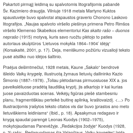
Pakartoti pirmąjį leidimą su spalvotomis litografijomis pabandė
Šv. Kazimiero draugija. Vilniuje 1918 metais Martyno Kuktos
spaustuvėje buvo spalvotai atspaustos graverio Chonono Laskovo
litografijos. „Naujas spalvoto viršelio piešinys primena Petro Rimšos
viršelio Klemenso Skabeikos elementoriui
Kas skaito rašo – duonos
neprašo
(1915) motyvą, kuris savo ruožtu plėtojo to paties
autoriaus skulptūros ‘Lietuvos mokykla 1864–1904’ idėją“
(Korsakaitė, 2001, p. 17). Deja, meniškumo požiūriu vizualioji teksto
pusė atsiliko nuo idėjos šaltinio.
Praėjus dešimtmečiui, 1928 metais, Kaune „Sakalo“ bendrovė
išleido
Vaikų knygelę,
iliustruotą žymaus lietuvių dailininko Kazio
Šimonio (1887–1978). „Toliau plėtodamas pirmuosiuose XIX a. jos
paveikslėliuose pradėtą liaudišką kryptį, jis atkartojo ir kai kurias
juose pavaizduotas scenas. Veikėjų figūras piešė stambesniu
planu, fragmentiškiau perteikė buitinę aplinką, kraštovaizdį. <...> Po
iliustracijomis įrašytos teksto citatos vis dar buvo įprastos ano meto
lietuviškiems leidiniams“ (Ibid., p. 18). Apsakymus redagavo ir
knygą spaudai parengė Leonas Kuodys (1902–1975),
mokytojaudamas Panevėžyje.
„
Redakcijos žodyje“ Kuodys (1928,
p. 3) rašo: „Redaguodamas šią Valančiaus „Vaikų knygelės“ laidą,