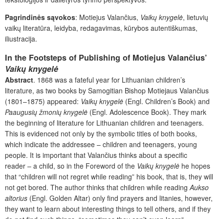
Pagrindinės sąvokos
: Motiejus Valančius,
Vaikų knygelė
, lietuvių
vaikų literatūra, leidyba, redagavimas, kūrybos autentiškumas,
iliustracija.
In the Footsteps of Publishing of Motiejus Valančius’
Vaikų knygelė
Abstract
. 1868 was a fateful year for Lithuanian children’s
literature, as two books by Samogitian Bishop Motiejaus Valančius
(1801–1875) appeared:
Vaikų knygelė
(Engl. Children’s Book) and
Paaugusių žmonių knygelė
(Engl. Adolescence Book). They mark
the beginning of literature for Lithuanian children and teenagers.
This is evidenced not only by the symbolic titles of both books,
which indicate the addressee – children and teenagers, young
people. It is important that Valančius thinks about a specific
reader – a child, so in the Foreword of the
Vaikų knygelė
he hopes
that “children will not regret while reading” his book, that is, they will
not get bored. The author thinks that children while reading
Aukso
altorius
(Engl. Golden Altar) only find prayers and litanies, however,
they want to learn about interesting things to tell others, and if they