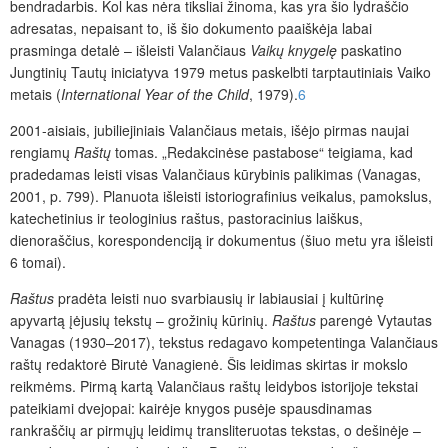
bendradarbis. Kol kas nėra tiksliai žinoma, kas yra šio lydraščio
adresatas, nepaisant to, iš šio dokumento paaiškėja labai
prasminga detalė – išleisti Valančiaus
Vaikų knygelę
paskatino
Jungtinių Tautų iniciatyva 1979 metus paskelbti tarptautiniais Vaiko
metais (
International Year of the Child
, 1979).
6
2001-aisiais, jubiliejiniais Valančiaus metais, išėjo pirmas naujai
rengiamų
Raštų
tomas. „Redakcinėse pastabose“ teigiama, kad
pradedamas leisti visas Valančiaus kūrybinis palikimas (Vanagas,
2001, p. 799).
Planuota išleisti istoriografinius veikalus, pamokslus,
katechetinius ir teologinius raštus, pastoracinius laiškus,
dienoraščius, korespondenciją ir dokumentus (šiuo metu yra išleisti
6 tomai).
Raštus
pradėta leisti nuo svarbiausių ir labiausiai į kultūrinę
apyvartą įėjusių tek­stų – grožinių kūrinių.
Raštus
parengė Vytautas
Vanagas (1930–2017), tekstus redagavo kompetentinga Valančiaus
raštų redaktorė Birutė Vanagienė. Šis leidimas skirtas ir mokslo
reikmėms. Pirmą kartą Valančiaus raštų leidybos istorijoje tekstai
pateikiami dvejopai: kairėje knygos pusėje spausdinamas
rankraščių ar pirmųjų leidimų transliteruotas tekstas, o dešinėje –