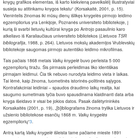
knygų grafikos elementas, iš karto kiekvieną paveikslėlį iliustratyviai
susieja su atitinkamu knygos tekstu“ (Korsakaitė, 2001, p. 15).
Vienintelis žinomas iki mūsų dienų išlikęs knygelės pirmojo leidimo
egzempliorius yra Lenkijoje, Poznanės universiteto bibliotekoje, į
kurią ši svarbi lietuvių kultūrai knyga po Antrojo pasaulinio karo
atkeliavo iš Karaliaučiaus universiteto bibliotekos (
Lietuvos TSR
bibliografija
, 1988, p. 264). Lietuvos mokslų akademijos Vrublevskių
bibliotekoje saugomas pirmojo autentiško leidimo mikrofilmas.
Tais pačiais 1868 metais
Vaikų knygelė
buvo perleista 5 000
egzempliorių tiražu. Šis pirmasis perleidimas liko identiškas
pirmajam leidimui. Čia tik nebuvo nurodyta leidimo vieta ir laikas.
Tai lėmė, kaip žinoma, tuometinės istorinės-politinės sąlygos.
Kontrafakciniai leidiniai – spaudos draudimo laikų realija, kai
saugumo sumetimais tyčia buvo spausdinama klaidinanti data arba
knyga išeidavo ir visai be jokios datos. Pasak dailėtyrininkės
Korsakaitės (2001, p. 19), „[b]ibliografams žinoma trylika Lietuvos ir
užsienio bibliotekose esančių 1868 m.
Vaikų knygelės
egzempliorių“
3
.
Antrą kartą
Vaikų knygelė
išleista tame pačiame mieste 1891