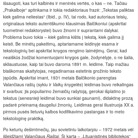
išsaugoti, kas turi kalbinės ir meninės vertės, o kas – ne. Tačiau
„Prakalboje“ aptinkama ir tokia redaktoriaus frazė: „Tekstas paliktas
kiek galima neliestas“ (Ibid., p.
IV), tai rodo, kad autoriaus teisių,
originalaus teksto autentiškumo klausimas Balčikoniui (apskritai
tuometinei redaktorystei) buvo žinomi ir suprantami dalykai.
Problema buvo tokia
– kiek
galima kištis į tekstą, kiek galima jį
keisti. Be minėtų pakeitimų, aptariamame leidinyje esama ir
tekstologinių bei apskritai knygos rengimo laimėjimų. Gerai, kad
neaiškūs žodžiai komentuojami knygos gale, žodynėlyje, o ne šalia,
skliaustuose, kaip tai buvo daroma 1891 m. leidime. Taip mažiau
blaškomas skaitytojas, negadinamas estetinis grožinio teksto
įspūdis. Apskritai imant, 1931 metais Balčikonio parengtas
Valančiaus raštų (sykiu ir
Vaikų knygelės
)
leidimas buvo reikalingas
ir svarbus: jis populiarino žemaičių rašytoją, gerokai išplatino jo
tekstus (senesnieji leidimai buvo sunkiai gaunami), didaktinę prozą
padarė prieinamą daugeliui žmonių. Leidimas gerai iliustruoja XX a.
pirmos pusės lietuvių kalbos kodifikavimo pastangas ir to meto
tekstologinę praktiką.
Po keturių dešimtmečių, jau sovietiniu laikotarpiu – 1972 metais vėl
išleidžiami Valančiaus
Raštai.
Šį kartą – „Lituanistinės bibliotekos“