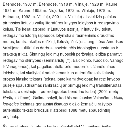
Bitėnuose, 1907 m. Bitėnuose, 1918 m. Vilniuje, 1928 m. Kaune,
1931 m. Kaune, 1952 m. Niujorke, 1972 m. Vilniuje, 1978 m.
Putname, 1992 m. Vilniuje, 2001 m. Vilniuje) atskleidžia painius
pirmosios lietuvių vaikų literatūros knygos leidybos ir redagavimo
kelius. Tie keliai atspindi ir Lietuvos istoriją, ir lietuviškų tekstų
redagavimo istoriją (spaudos lotyniškais rašmenimis draudimo
metus, kontrafakcijos reiškinį, lietuvių išeivijos Jungtinėse Amerikos
Valstijose kultūrinius darbus, sovietmečio ideologijos nuostatas ir
praktiką ir kt.). Skirtingų leidimų nuosekli peržvalga leidžia pamatyti
redagavimo skirtybes (seminaristų (?), Balčikonio, Kuodžio, Vanago
ir Vanagienės), kol pagaliau ateita prie modernios šiandieninės
leidybos, kai skaitytojui pateikiamas kuo autentiškesnis lietuvių
prozos klasiko tekstas (tekstai pateikiami dvejopai: kairėje knygos
pusėje spausdinamas rankraščių ar pirmųjų leidimų transliteruotas
tekstas, o dešinėje – perredaguotas bendrine kalba) (2001 metų
Raštų
leidimas). Galima sakyti, kad šis naujausias Valančiaus
Vaikų
knygelės
leidimas geriausiai išsaugo didžio žemaičių rašytojo
autentiško teksto bruožus ir atspindi 1868 metų spausdintinį
originalą.
Šiame straipsnyje pirmą kartą apžvelgti visi Valančiaus
Vaikų