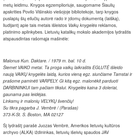
metų leidimu. Knygos egzemplioriuje, saugomame Šiaulių
apskrities Povilo Višinskio viešojoje bibliotekoje, tarp knygos
puslapių šių eilučių autorė rado ir įdomų dokumentą (laišką),
liudijantį apie tais metais išleistos
Vaikų knygelės
reklamos,
platinimo aplinkybes. Lietuvių katalikų mokslo akademijos lydraštis
atspausdintas rašomąja mašinėle:
Malonus Kun. Daktare. / 1979 m. bal. 10 d.
Šiemet VAIKO metai. Ta proga vaikų laikraštis EGLUTĖ išleido
naują VAIKŲ knygelės laidą, kurios vieną egz. siunčiame Tamstai ir
prašome paminėti VARPELY. Gi kitą egz. malonėkit parduoti
DARBININKUI tam pačiam tikslui. Knygelės kaina 3 doleriai,
gaunama pas leidėjas.
Linksmų ir malonių VELYKŲ švenčių!
Su tikra pagarba J. Vembrė / (Parašas)
373-K-St. S. Boston, MA 02127
Šį lydraštį parašė Juozas Vembrė, Amerikos lietuvių kultūros
archyvo (ALKA) iždininkas, lietuvių išeivių spaudos JAV