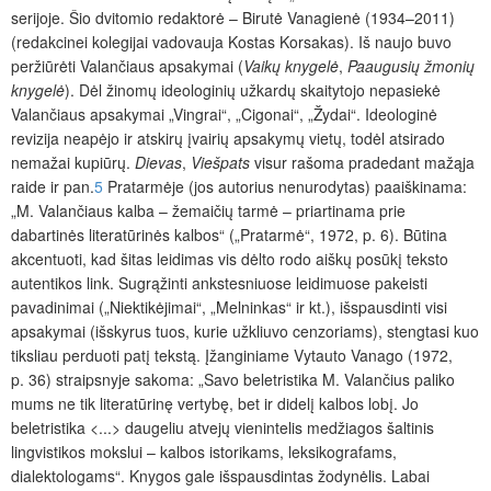
serijoje. Šio dvitomio redaktorė – Birutė Vanagienė (1934–2011)
(redakcinei kolegijai vadovauja Kostas Korsakas). Iš naujo buvo
peržiūrėti Valančiaus apsakymai (
Vaikų knygelė
,
Paaugusių žmonių
knygelė
). Dėl žinomų ideologinių užkardų skaitytojo nepasiekė
Valančiaus apsakymai „Vingrai“, „Cigonai“, „Žydai“. Ideologinė
revizija neapėjo ir atskirų įvairių apsakymų vietų, todėl atsirado
nemažai kupiūrų.
Dievas
,
Viešpats
visur rašoma pradedant mažąja
raide ir pan.
5
Pratarmėje (jos autorius nenurodytas) paaiškinama:
„M. Valančiaus kalba – žemaičių tarmė – priartinama prie
dabartinės literatūrinės kalbos“ („Pratarmė“, 1972, p. 6). Būtina
akcentuoti, kad šitas leidimas vis dėlto rodo aiškų posūkį teksto
autentikos link. Sugrąžinti ankstesniuose leidimuose pakeisti
pavadinimai („Niektikėjimai“, „Melninkas“ ir kt.), išspausdinti visi
apsakymai (išskyrus tuos, kurie užkliuvo cenzoriams), stengtasi kuo
tiksliau perduoti patį tekstą. Įžanginiame Vytauto Vanago (1972,
p. 36) straipsnyje sakoma: „Savo beletristika M. Valančius paliko
mums ne tik literatūrinę vertybę, bet ir didelį kalbos lobį. Jo
beletristika <...> daugeliu atvejų vienintelis medžiagos šaltinis
lingvistikos mokslui – kalbos istorikams, leksikografams,
dialektologams“. Knygos gale išspausdintas žodynėlis. Labai