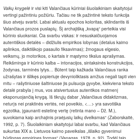
Vaikų knygelė
ir visi kiti Valančiaus kūriniai šiuolaikiniam skaitytojui
vertingi pažintiniu požiūriu. Tačiau ne tik pažintinė teksto funkcija
šiuo atveju svarbi. Labai aktualu epochos koloritas, sklindantis iš
Valančiaus prozos puslapių. Šį archajišką „kvapą“ perteikia visi
kūrinio sluoksniai. Čia svarbu viskas: ir nesuskaičiuojamos
autentiškos detalės – didžiulis empirikos lobynas (detalus kaimo
aplinkos, daiktiškojo pasaulio fiksavimas); žmogaus elgesio,
veiksmų, jo motorikos, o kartais ir mąstymo tikslus aprašymas.
Reikšminga ir kūrinio kalba – intonacijos, sintaksinės konstrukcijos,
žodynas, tarminės lytys… Būtent taip kažkada Valančiaus ranka
užrašytas ir išlikęs popieriuje devynioliktasis amžius negali tapti vien
mitu – rašytiniuose šaltiniuose jis pulsuoja gyvybe, kiekviena teksto
detalė prabyla į mus, vos atsivertusius autentikos matmenį
eksponuojančią knygą. Iš tikrųjų dabar „Valančiaus didaktizmas,
neturįs nei praktinės vertės, nei poveikio, <…> yra savotiška
egzotika,
įgaunanti estetinę vertę
(retinta mano – Dž. M.),
suvokiama kaip archajinis praėjusių laikų dvelksmas“ (Zaborskaitė,
1992, p. 7). Šiuolaikiniam skaitytojui labai svarbu, kad Valančiaus
sukurtas XIX a. Lietuvos kaimo paveikslas „išlaiko gyvenimui
būdingas empirines formas“ (Vanagas, 1978, p. 92). Todėl taip