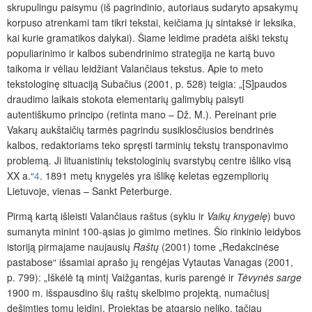
skrupulingu paisymu (iš pagrindinio, autoriaus sudaryto apsakymų
korpuso atrenkami tam tikri tekstai, keičiama jų sintaksė ir leksika,
kai kurie gramatikos dalykai). Šiame leidime pradėta aiški tekstų
populiarinimo ir kalbos subendrinimo strategija ne kartą buvo
taikoma ir vėliau leidžiant Valančiaus tekstus. Apie to meto
tekstologinę situaciją Subačius (2001, p. 528) teigia: „[S]paudos
draudimo laikais stokota elementarių galimybių paisyti
autentiškumo principo
(retinta mano – Dž. M.). Pereinant prie
Vakarų aukštaičių tarmės pagrindu susiklosčiusios bendrinės
kalbos, redaktoriams teko spręsti tarminių tekstų transponavimo
problemą. Ji lituanistinių tekstologinių svarstybų centre išliko visą
XX a.“
4
. 1891 metų knygelės yra išlikę keletas egzempliorių
Lietuvoje, vienas – Sankt Peterburge.
Pirmą kartą išleisti Valančiaus raštus (sykiu ir
Vaikų knygelę
) buvo
sumanyta minint 100-ąsias jo gimimo metines. Šio rinkinio leidybos
istoriją pirmajame naujausių
Raštų
(2001) tome „Redakcinėse
pastabose“ išsamiai aprašo jų rengėjas Vytautas Vanagas (2001,
p. 799): „Iškėlė tą mintį Vaižgantas, kuris parengė ir
Tėvynės sarge
1900 m. išspausdino šių raštų skelbimo projektą, numačiusį
dešimties tomų leidinį. Projektas be atgarsio neliko, tačiau