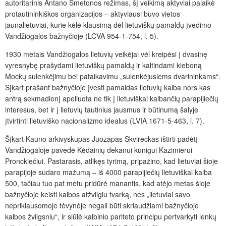
autoritarinis Antano Smetonos režimas, šį veikimą aktyviai palaikė
protautininkiškos organizacijos – aktyviausi buvo vietos
jaunalietuviai, kurie kėlė klausimą dėl lietuviškų pamaldų įvedimo
Vandžiogalos bažnyčioje (LCVA 954-1-754, l. 5).
1930 metais Vandžiogalos lietuvių veikėjai vėl kreipėsi į dvasinę
vyresnybę prašydami lietuviškų pamaldų ir kaltindami kleboną
Mockų sulenkėjimu bei pataikavimu „sulenkėjusiems dvarininkams“.
Šįkart prašant bažnyčioje įvesti pamaldas lietuvių kalba nors kas
antrą sekmadienį apeliuota ne tik į lietuviškai kalbančių parapijiečių
interesus, bet ir į lietuvių tautinius jausmus ir būtinumą šalyje
įtvirtinti lietuviško nacionalizmo idealus (LVIA 1671-5-463, l. 7).
Šįkart Kauno arkivyskupas Juozapas Skvireckas ištirti padėtį
Vandžiogaloje pavedė Kėdainių dekanui kunigui Kazimierui
Pronckiečiui. Pastarasis, atlikęs tyrimą, pripažino, kad lietuviai šioje
parapijoje sudaro mažumą – iš 4000 parapijiečių lietuviškai kalba
500, tačiau tuo pat metu pridūrė manantis, kad atėjo metas šioje
bažnyčioje keisti kalbos atžvilgiu tvarką, nes „lietuviai savo
nepriklausomoje tėvynėje negali būti skriaudžiami bažnyčioje
kalbos žvilgsniu“, ir siūlė kalbinio pariteto principu pertvarkyti lenkų