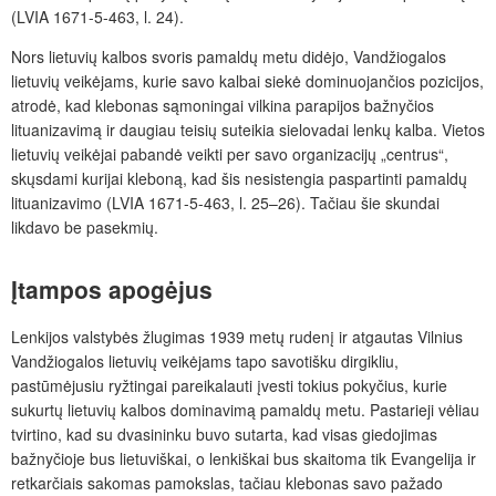
(LVIA 1671-5-463, l. 24).
Nors lietuvių kalbos svoris pamaldų metu didėjo, Vandžiogalos
lietuvių veikėjams, kurie savo kalbai siekė dominuojančios pozicijos,
atrodė, kad klebonas sąmoningai vilkina parapijos bažnyčios
lituanizavimą ir daugiau teisių suteikia sielovadai lenkų kalba. Vietos
lietuvių veikėjai pabandė veikti per savo organizacijų „centrus“,
skųsdami kurijai kleboną, kad šis nesistengia paspartinti pamaldų
lituanizavimo (LVIA 1671-5-463, l. 25–26). Tačiau šie skundai
likdavo be pasekmių.
Įtampos apogėjus
Lenkijos valstybės žlugimas 1939 metų rudenį ir atgautas Vilnius
Vandžiogalos lietuvių veikėjams tapo savotišku dirgikliu,
pastūmėjusiu ryžtingai pareikalauti įvesti tokius pokyčius, kurie
sukurtų lietuvių kalbos dominavimą pamaldų metu. Pastarieji vėliau
tvirtino, kad su dvasininku buvo sutarta, kad visas giedojimas
bažnyčioje bus lietuviškai, o lenkiškai bus skaitoma tik Evangelija ir
retkarčiais sakomas pamokslas, tačiau klebonas savo pažado