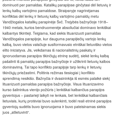
dominuoti per pamaldas. Katalikų parapijose ginčytasi dėl lietuvių ir
lenkų kalbų vartojimo pamaldose. Straipsnyje nagrinėjamas
konfliktas dėl lenkų ir lietuvių kalbų vartojimo pamaldų metu
Vandžiogalos katalikų parapinėje Švč. Trejybės bažnyčioje 1918–
1940 metais, kurios bendruomenėje absoliučiai dominavo lenkiškai
kalbantys tikintieji. Teigiama, kad siekis lituanizuoti pamaldas
Vandžiogalos parapijoje, kur dauguma parapijiečių vartojo lenkų
kalbą, buvo vietos valsčiuje susiformavusio etniškai lietuviško vietos
elito iniciatyva. Jis, veikdamas iš nacionalistinių paskatų ir
ignoruodamas parapijos tikinčiųjų etninę sudėtį, siekė lenkų kalbą
pašalinti iš pamaldų parapijos bažnyčioje ir užtikrinti lietuvių kalbos
dominavimą. Tai tapo konflikto parapijoje tarp lenkų ir lietuvių
tikinčiųjų priežastimi. Politinis režimas tiesiogiai į konflikto
sprendimą nesikišo. Bažnyčia ir dvasininkija iš esmės palaikė siekį
lituanizuoti pamaldas parapijos bažnyčioje. Visus lituanizavimo
kurso šalininkus vienijo požiūris į lenkiškai kalbančius parapijos
gyventojus – pastarieji laikyti ne lenkais, bet lenkiškai kalbančiais
lietuviais, kurių protėviai buvo sulenkinti, todėl reali etninė parapijos
gyventojų sudėtis buvo ignoruojama ir buvo pateisinamas siekis
juos „atlietuvinti“.