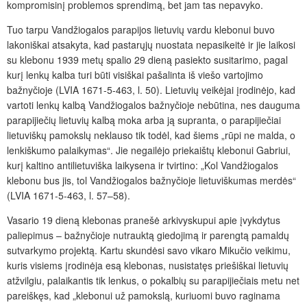
kompromisinį problemos sprendimą, bet jam tas nepavyko.
Tuo tarpu Vandžiogalos parapijos lietuvių vardu klebonui buvo
lakoniškai atsakyta, kad pastarųjų nuostata nepasikeitė ir jie laikosi
su klebonu 1939 metų spalio 29 dieną pasiekto susitarimo, pagal
kurį lenkų kalba turi būti visiškai pašalinta iš viešo vartojimo
bažnyčioje (LVIA 1671-5-463, l. 50). Lietuvių veikėjai įrodinėjo, kad
vartoti lenkų kalbą Vandžiogalos bažnyčioje nebūtina, nes dauguma
parapijiečių lietuvių kalbą moka arba ją supranta, o parapijiečiai
lietuviškų pamokslų neklauso tik todėl, kad šiems „rūpi ne malda, o
lenkiškumo palaikymas“. Jie negailėjo priekaištų klebonui Gabriui,
kurį kaltino antilietuviška laikysena ir tvirtino: „Kol Vandžiogalos
klebonu bus jis, tol Vandžiogalos bažnyčioje lietuviškumas merdės“
(LVIA 1671-5-463, l. 57–58).
Vasario 19 dieną klebonas pranešė arkivyskupui apie įvykdytus
paliepimus – bažnyčioje nutrauktą giedojimą ir parengtą pamaldų
sutvarkymo projektą. Kartu skundėsi savo vikaro Mikučio veikimu,
kuris visiems įrodinėja esą klebonas, nusistatęs priešiškai lietuvių
atžvilgiu, palaikantis tik lenkus, o pokalbių su parapijiečiais metu net
pareiškęs, kad „klebonui už pamokslą, kuriuomi buvo raginama