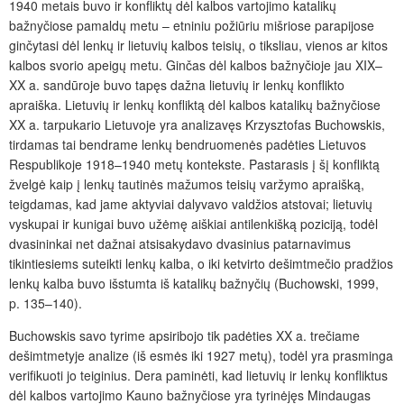
1940 metais buvo ir konfliktų dėl kalbos vartojimo katalikų
bažnyčiose pamaldų metu – etniniu požiūriu mišriose parapijose
ginčytasi dėl lenkų ir lietuvių kalbos teisių, o tiksliau, vienos ar kitos
kalbos svorio apeigų metu. Ginčas dėl kalbos bažnyčioje jau XIX–
XX a. sandūroje buvo tapęs dažna lietuvių ir lenkų konflikto
apraiška. Lietuvių ir lenkų konfliktą dėl kalbos katalikų bažnyčiose
XX a. tarpukario Lietuvoje yra analizavęs Krzysztofas Buchowskis,
tirdamas tai bendrame lenkų bendruomenės padėties Lietuvos
Respublikoje 1918–1940 metų kontekste. Pastarasis į šį konfliktą
žvelgė kaip į lenkų tautinės mažumos teisių varžymo apraišką,
teigdamas, kad jame aktyviai dalyvavo valdžios atstovai; lietuvių
vyskupai ir kunigai buvo užėmę aiškiai antilenkišką poziciją, todėl
dvasininkai net dažnai atsisakydavo dvasinius patarnavimus
tikintiesiems suteikti lenkų kalba, o iki ketvirto dešimtmečio pradžios
lenkų kalba buvo išstumta iš katalikų bažnyčių (Buchowski, 1999,
p. 135–140).
Buchowskis savo tyrime apsiribojo tik padėties XX a. trečiame
dešimtmetyje analize (iš esmės iki 1927 metų), todėl yra prasminga
verifikuoti jo teiginius. Dera paminėti, kad lietuvių ir lenkų konfliktus
dėl kalbos vartojimo Kauno bažnyčiose yra tyrinėjęs Mindaugas