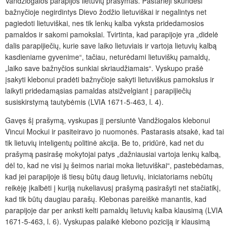
Vandžiogalos parapijos lietuvių prašymas. Pastarieji skundėsi
bažnyčioje negirdintys Dievo žodžio lietuviškai ir negalintys net
pagiedoti lietuviškai, nes tik lenkų kalba vyksta pridedamosios
pamaldos ir sakomi pamokslai. Tvirtinta, kad parapijoje yra „didelė
dalis parapijiečių, kurie save laiko lietuviais ir vartoja lietuvių kalbą
kasdieniame gyvenime“, tačiau, neturėdami lietuviškų pamaldų,
„laiko save bažnyčios sunkiai skriaudžiamais“. Vyskupo prašė
įsakyti klebonui pradėti bažnyčioje sakyti lietuviškus pamokslus ir
laikyti pridedamąsias pamaldas atsižvelgiant į parapijiečių
susiskirstymą tautybėmis (LVIA 1671-5-463, l. 4).
Gavęs šį prašymą, vyskupas jį persiuntė Vandžiogalos klebonui
Vincui Mockui ir pasiteiravo jo nuomonės. Pastarasis atsakė, kad tai
tik lietuvių inteligentų politinė akcija. Be to, pridūrė, kad net du
prašymą pasirašę mokytojai patys „dažniausiai vartoja lenkų kalbą,
dėl to, kad ne visi jų šeimos nariai moka lietuviškai“, pastebėdamas,
kad jei parapijoje iš tiesų būtų daug lietuvių, iniciatoriams nebūtų
reikėję įkalbėti į kuriją nukeliavusį prašymą pasirašyti net stačiatikį,
kad tik būtų daugiau parašų. Klebonas pareiškė manantis, kad
parapijoje dar per anksti kelti pamaldų lietuvių kalba klausimą (LVIA
1671-5-463, l. 6). Vyskupas palaikė klebono poziciją ir klausimą