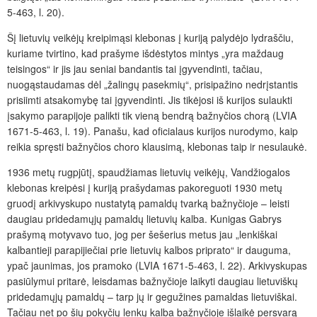
5-463, l. 20).
Šį lietuvių veikėjų kreipimąsi klebonas į kuriją palydėjo lydraščiu,
kuriame tvirtino, kad prašyme išdėstytos mintys „yra maždaug
teisingos“ ir jis jau seniai bandantis tai įgyvendinti, tačiau,
nuogąstaudamas dėl „žalingų pasekmių“, prisipažino nedrįstantis
prisiimti atsakomybę tai įgyvendinti. Jis tikėjosi iš kurijos sulaukti
įsakymo parapijoje palikti tik vieną bendrą bažnyčios chorą (LVIA
1671-5-463, l. 19). Panašu, kad oficialaus kurijos nurodymo, kaip
reikia spręsti bažnyčios choro klausimą, klebonas taip ir nesulaukė.
1936 metų rugpjūtį, spaudžiamas lietuvių veikėjų, Vandžiogalos
klebonas kreipėsi į kuriją prašydamas pakoreguoti 1930 metų
gruodį arkivyskupo nustatytą pamaldų tvarką bažnyčioje – leisti
daugiau pridedamųjų pamaldų lietuvių kalba. Kunigas Gabrys
prašymą motyvavo tuo, jog per šešerius metus jau „lenkiškai
kalbantieji parapijiečiai prie lietuvių kalbos priprato“ ir dauguma,
ypač jaunimas, jos pramoko (LVIA 1671-5-463, l. 22). Arkivyskupas
pasiūlymui pritarė, leisdamas bažnyčioje laikyti daugiau lietuviškų
pridedamųjų pamaldų – tarp jų ir gegužines pamaldas lietuviškai.
Tačiau net po šių pokyčių lenkų kalba bažnyčioje išlaikė persvarą