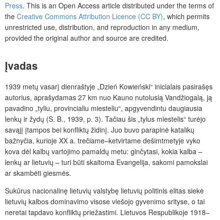
Press
.
This is an Open Access article distributed under the terms of
the
Creative Commons Attribution Licence (CC BY)
, which permits
unrestricted use, distribution, and reproduction in any medium,
provided the original author and source are credited.
Įvadas
1939 metų vasarį dienraštyje „Dzień Kowieński“ inicialais pasirašęs
autorius, aprašydamas 27 km nuo Kauno nutolusią Vandžiogalą, ją
pavadino „tyliu, provincialiu miesteliu“, apgyvendintu daugiausia
lenkų ir žydų (S. B., 1939, p. 3). Tačiau šis „tylus miestelis“ turėjo
savąjį įtampos bei konfliktų židinį. Juo buvo parapinė katalikų
bažnyčia, kurioje XX a. trečiame–ketvirtame dešimtmetyje vyko
kova dėl kalbų vartojimo pamaldų metu: ginčytasi, kokia kalba –
lenkų ar lietuvių – turi būti skaitoma Evangelija, sakomi pamokslai
ar skambėti giesmės.
Sukūrus nacionalinę lietuvių valstybę lietuvių politinis elitas siekė
lietuvių kalbos dominavimo visose viešojo gyvenimo srityse, o tai
neretai tapdavo konfliktų priežastimi. Lietuvos Respublikoje 1918–