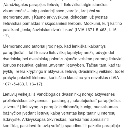
„Vandžiogalos parapijos lietuvių ir lietuviškai atgimstančios
visuomenės“ – taip pastarieji save įvardijo, kreipėsi su
memorandumu į Kauno arkivyskupą, dėkodami už įvestas
lietuviškas pamaldas ir skųsdamiesi klebonu Mockumi, kurį kaltino
palaikant „lenkų šovinistus dvarininkus“ (LVIA 1671-5-463, l. 16–
17).
Memorandumo autoriai įrodinėjo, kad lenkiškai kalbantys
parapijiečiai – tai tik savo lietuvišką tapatybę amžių būvyje dėl
dvarininkų bei dvasininkų polonizuojančio veikimo praradę lietuviai,
kuriuos nesunkiai galima „atversti“ lietuvybėn. Tačiau tam, kad tai
įvyktų, reikia kryptingo ir aktyvaus lietuvių dvasininkų veikimo, todėl
prašyta pakeisti kleboną, kuris šiuo klausimu yra neveiklus (LVIA
1671-5-463, l. 16–17).
Lietuvių veikėjai iš Vandžiogalos dvasininkų norėjo aktyvesnės
prolietuviškos laikysenos – pastangų „nutautėjusius“ parapijiečius
„atversti“ į lietuvybę, o parapijoje dirbančių kunigų nuosaikumas
bažnyčion įvedant lietuvių kalbą vertintas kaip tautinių interesų
išdavystė. Arkivyskupas Skvireckas, norėdamas apmalšinti
konfliktą, pasidavė lietuvių veikėjų spaudimui ir pakeitė parapijoje