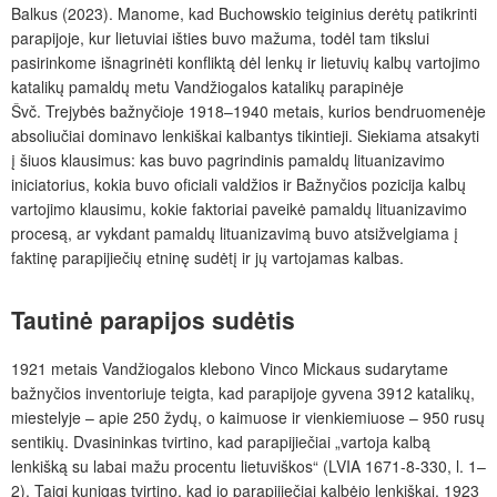
Balkus (2023). Manome, kad Buchowskio teiginius derėtų patikrinti
parapijoje, kur lietuviai išties buvo mažuma, todėl tam tikslui
pasirinkome išnagrinėti konfliktą dėl lenkų ir lietuvių kalbų vartojimo
katalikų pamaldų metu Vandžiogalos katalikų parapinėje
Švč. Trejybės bažnyčioje 1918–1940 metais, kurios bendruomenėje
absoliučiai dominavo lenkiškai kalbantys tikintieji. Siekiama atsakyti
į šiuos klausimus: kas buvo pagrindinis pamaldų lituanizavimo
iniciatorius, kokia buvo oficiali valdžios ir Bažnyčios pozicija kalbų
vartojimo klausimu, kokie faktoriai paveikė pamaldų lituanizavimo
procesą, ar vykdant pamaldų lituanizavimą buvo atsižvelgiama į
faktinę parapijiečių etninę sudėtį ir jų vartojamas kalbas.
Tautinė parapijos sudėtis
1921 metais Vandžiogalos klebono Vinco Mickaus sudarytame
bažnyčios inventoriuje teigta, kad parapijoje gyvena 3912 katalikų,
miestelyje – apie 250 žydų, o kaimuose ir vienkiemiuose – 950 rusų
sentikių. Dvasininkas tvirtino, kad parapijiečiai „vartoja kalbą
lenkišką su labai mažu procentu lietuviškos“ (LVIA 1671-8-330, l. 1–
2). Taigi kunigas tvirtino, kad jo parapijiečiai kalbėjo lenkiškai. 1923