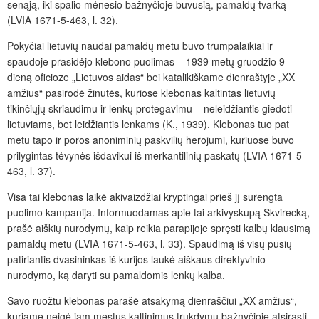
senąją, iki spalio mėnesio bažnyčioje buvusią, pamaldų tvarką
(LVIA 1671-5-463, l. 32).
Pokyčiai lietuvių naudai pamaldų metu buvo trumpalaikiai ir
spaudoje prasidėjo klebono puolimas – 1939 metų gruodžio 9
dieną oficioze „Lietuvos aidas“ bei katalikiškame dienraštyje „XX
amžius“ pasirodė žinutės, kuriose klebonas kaltintas lietuvių
tikinčiųjų skriaudimu ir lenkų protegavimu – neleidžiantis giedoti
lietuviams, bet leidžiantis lenkams (K., 1939). Klebonas tuo pat
metu tapo ir poros anoniminių paskvilių herojumi, kuriuose buvo
prilygintas tėvynės išdavikui iš merkantilinių paskatų (LVIA 1671-5-
463, l. 37).
Visa tai klebonas laikė akivaizdžiai kryptingai prieš jį surengta
puolimo kampanija. Informuodamas apie tai arkivyskupą Skvirecką,
prašė aiškių nurodymų, kaip reikia parapijoje spręsti kalbų klausimą
pamaldų metu (LVIA 1671-5-463, l. 33). Spaudimą iš visų pusių
patiriantis dvasininkas iš kurijos laukė aiškaus direktyvinio
nurodymo, ką daryti su pamaldomis lenkų kalba.
Savo ruožtu klebonas parašė atsakymą dienraščiui „XX amžius“,
kuriame neigė jam mestus kaltinimus trukdymu bažnyčioje atsirasti