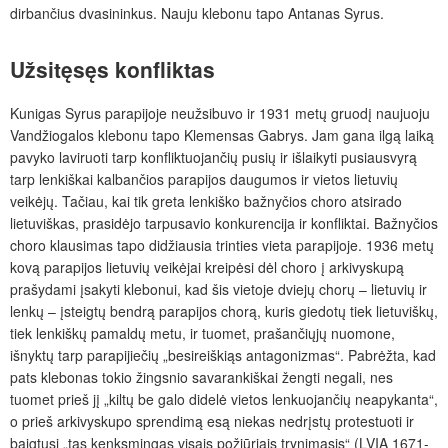
dirbančius dvasininkus. Nauju klebonu tapo Antanas Syrus.
Užsitęsęs konfliktas
Kunigas Syrus parapijoje neužsibuvo ir 1931 metų gruodį naujuoju
Vandžiogalos klebonu tapo Klemensas Gabrys. Jam gana ilgą laiką
pavyko laviruoti tarp konfliktuojančių pusių ir išlaikyti pusiausvyrą
tarp lenkiškai kalbančios parapijos daugumos ir vietos lietuvių
veikėjų. Tačiau, kai tik greta lenkiško bažnyčios choro atsirado
lietuviškas, prasidėjo tarpusavio konkurencija ir konfliktai. Bažnyčios
choro klausimas tapo didžiausia trinties vieta parapijoje. 1936 metų
kovą parapijos lietuvių veikėjai kreipėsi dėl choro į arkivyskupą
prašydami įsakyti klebonui, kad šis vietoje dviejų chorų – lietuvių ir
lenkų – įsteigtų bendrą parapijos chorą, kuris giedotų tiek lietuviškų,
tiek lenkiškų pamaldų metu, ir tuomet, prašančiųjų nuomone,
išnyktų tarp parapijiečių „besireiškiąs antagonizmas“. Pabrėžta, kad
pats klebonas tokio žingsnio savarankiškai žengti negali, nes
tuomet prieš jį „kiltų be galo didelė vietos lenkuojančių neapykanta“,
o prieš arkivyskupo sprendimą esą niekas nedrįstų protestuoti ir
baigtųsi „tas kenksmingas visais požiūriais trynimasis“ (LVIA 1671-