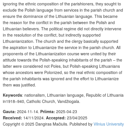
ignoring the ethnic composition of the parishioners, they sought to
exclude the Polish language from services in the parish church and
ensure the dominance of the Lithuanian language. This became
the reason for the conflict in the parish between the Polish and
Lithuanian believers. The political regime did not directly intervene
in the resolution of the conflict, but indirectly supported
Lithuanianization. The church and the clergy basically supported
the aspiration to Lithuanianize the service in the parish church. All
proponents of the Lithuanianization course were united by their
attitude towards the Polish-speaking inhabitants of the parish – the
latter were considered not Poles, but Polish-speaking Lithuanians
whose ancestors were Polonized, so the real ethnic composition of
the parish inhabitants was ignored and the effort to Lithuanianize
them was justified.
Keywords
: nationalism, Lithuanian language, Republic of Lithuania
in1918–940, Catholic Church, Vandžiogala.
Gauta:
2024-11-14.
Priimta:
2025-04-23
Received:
14/11/2024.
Accepted:
23/04/2025
Copyright © 2025
Dangiras Mačiulis.
Published by
Vilnius University