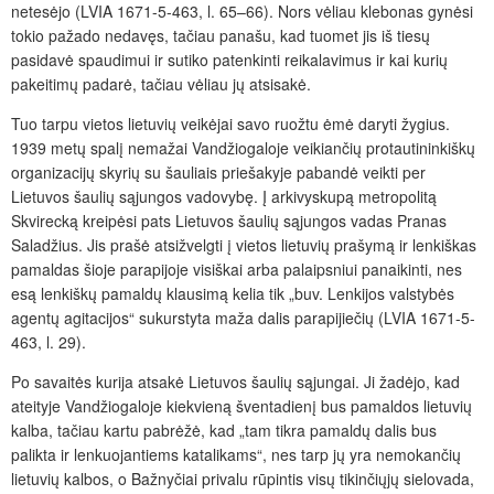
netesėjo (LVIA 1671-5-463, l. 65–66). Nors vėliau klebonas gynėsi
tokio pažado nedavęs, tačiau panašu, kad tuomet jis iš tiesų
pasidavė spaudimui ir sutiko patenkinti reikalavimus ir kai kurių
pakeitimų padarė, tačiau vėliau jų atsisakė.
Tuo tarpu vietos lietuvių veikėjai savo ruožtu ėmė daryti žygius.
1939 metų spalį nemažai Vandžiogaloje veikiančių protautininkiškų
organizacijų skyrių su šauliais priešakyje pabandė veikti per
Lietuvos šaulių sąjungos vadovybę. Į arkivyskupą metropolitą
Skvirecką kreipėsi pats Lietuvos šaulių sąjungos vadas Pranas
Saladžius. Jis prašė atsižvelgti į vietos lietuvių prašymą ir lenkiškas
pamaldas šioje parapijoje visiškai arba palaipsniui panaikinti, nes
esą lenkiškų pamaldų klausimą kelia tik „buv. Lenkijos valstybės
agentų agitacijos“ sukurstyta maža dalis parapijiečių (LVIA 1671-5-
463, l. 29).
Po savaitės kurija atsakė Lietuvos šaulių sąjungai. Ji žadėjo, kad
ateityje Vandžiogaloje kiekvieną šventadienį bus pamaldos lietuvių
kalba, tačiau kartu pabrėžė, kad „tam tikra pamaldų dalis bus
palikta ir lenkuojantiems katalikams“, nes tarp jų yra nemokančių
lietuvių kalbos, o Bažnyčiai privalu rūpintis visų tikinčiųjų sielovada,