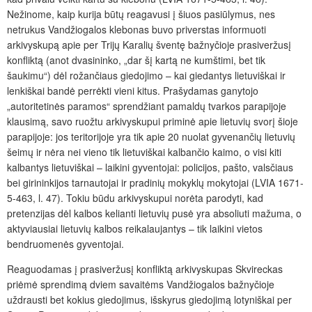
Nežinome, kaip kurija būtų reagavusi į šiuos pasiūlymus, nes
netrukus Vandžiogalos klebonas buvo priverstas informuoti
arkivyskupą apie per Trijų Karalių šventę bažnyčioje prasiveržusį
konfliktą (anot dvasininko, „dar šį kartą ne kumštimi, bet tik
šaukimu“) dėl rožančiaus giedojimo – kai giedantys lietuviškai ir
lenkiškai bandė perrėkti vieni kitus. Prašydamas ganytojo
„autoritetinės paramos“ sprendžiant pamaldų tvarkos parapijoje
klausimą, savo ruožtu arkivyskupui priminė apie lietuvių svorį šioje
parapijoje: jos teritorijoje yra tik apie 20 nuolat gyvenančių lietuvių
šeimų ir nėra nei vieno tik lietuviškai kalbančio kaimo, o visi kiti
kalbantys lietuviškai – laikini gyventojai: policijos, pašto, valsčiaus
bei girininkijos tarnautojai ir pradinių mokyklų mokytojai (LVIA 1671-
5-463, l. 47). Tokiu būdu arkivyskupui norėta parodyti, kad
pretenzijas dėl kalbos kelianti lietuvių pusė yra absoliuti mažuma, o
aktyviausiai lietuvių kalbos reikalaujantys – tik laikini vietos
bendruomenės gyventojai.
Reaguodamas į prasiveržusį konfliktą arkivyskupas Skvireckas
priėmė sprendimą dviem savaitėms Vandžiogalos bažnyčioje
uždrausti bet kokius giedojimus, išskyrus giedojimą lotyniškai per