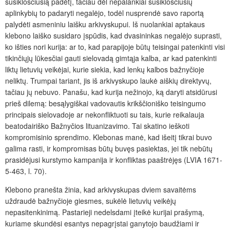
susiklosčiusią padėtį, tačiau dėl nepalankiai susiklosčiusių
aplinkybių to padaryti negalėjo, todėl nusprendė savo raportą
palydėti asmeniniu laišku arkivyskupui. Iš nuolankiai aptakaus
klebono laiško susidaro įspūdis, kad dvasininkas negalėjo suprasti,
ko išties nori kurija: ar to, kad parapijoje būtų teisingai patenkinti visi
tikinčiųjų lūkesčiai gauti sielovadą gimtąja kalba, ar kad patenkinti
liktų lietuvių veikėjai, kurie siekia, kad lenkų kalbos bažnyčioje
neliktų. Trumpai tariant, jis iš arkivyskupo laukė aiškių direktyvų,
tačiau jų nebuvo. Panašu, kad kurija nežinojo, ką daryti atsidūrusi
prieš dilemą: besąlygiškai vadovautis krikščioniško teisingumo
principais sielovadoje ar nekonfliktuoti su tais, kurie reikalauja
beatodairiško Bažnyčios lituanizavimo. Tai skatino ieškoti
kompromisinio sprendimo. Klebonas manė, kad išeitį tikrai buvo
galima rasti, ir kompromisas būtų buvęs pasiektas, jei tik nebūtų
prasidėjusi kurstymo kampanija ir konfliktas paaštrėjęs (LVIA 1671-
5-463, l. 70).
Klebono pranešta žinia, kad arkivyskupas dviem savaitėms
uždraudė bažnyčioje giesmes, sukėlė lietuvių veikėjų
nepasitenkinimą. Pastarieji nedelsdami įteikė kurijai prašymą,
kuriame skundėsi esantys nepagrįstai ganytojo baudžiami ir