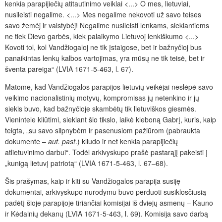
kenkia parapijiečių atitautinimo veiklai <...> O mes, lietuviai,
nusileisti negalime. <...> Mes negalime nekovoti už savo teises
savo žemėj ir valstybėj! Negalime nusileisti lenkams, siekiantiems
ne tiek Dievo garbės, kiek palaikymo Lietuvoj lenkiškumo <...>
Kovoti tol, kol Vandžiogaloj ne tik įstaigose, bet ir bažnyčioj bus
panaikintas lenkų kalbos vartojimas, yra mūsų ne tik teisė, bet ir
šventa pareiga“ (LVIA 1671-5-463, l. 67).
Matome, kad Vandžiogalos parapijos lietuvių veikėjai neslėpė savo
veikimo nacionalistinių motyvų, kompromisas jų netenkino ir jų
siekis buvo, kad bažnyčioje skambėtų tik lietuviškos giesmės.
Vienintele kliūtimi, siekiant šio tikslo, laikė kleboną Gabrį, kuris, kaip
teigta, „su savo silpnybėm ir
pasenusiom pažiūrom
(pabraukta
dokumente –
aut. past
.) kliudo ir net kenkia parapijiečių
atlietuvinimo darbui“. Todėl arkivyskupo prašė pastarąjį pakeisti į
„kunigą lietuvį patriotą“ (LVIA 1671-5-463, l. 67–68).
Šis prašymas, kaip ir kiti su Vandžiogalos parapija susiję
dokumentai, arkivyskupo nurodymu buvo perduoti susiklosčiusią
padėtį šioje parapijoje tiriančiai komisijai iš dviejų asmenų – Kauno
ir Kėdainių dekanų (LVIA 1671-5-463, l. 69). Komisija savo darbą