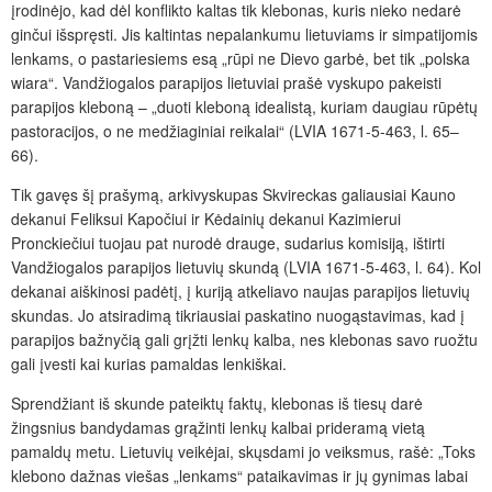
įrodinėjo, kad dėl konflikto kaltas tik klebonas, kuris nieko nedarė
ginčui išspręsti. Jis kaltintas nepalankumu lietuviams ir simpatijomis
lenkams, o pastariesiems esą „rūpi ne Dievo garbė, bet tik „polska
wiara“. Vandžiogalos parapijos lietuviai prašė vyskupo pakeisti
parapijos kleboną – „
duoti kleboną idealistą
, kuriam daugiau rūpėtų
pastoracijos, o ne medžiaginiai reikalai“ (LVIA 1671-5-463, l. 65–
66).
Tik gavęs šį prašymą, arkivyskupas Skvireckas galiausiai Kauno
dekanui Feliksui Kapočiui ir Kėdainių dekanui Kazimierui
Pronckiečiui tuojau pat nurodė drauge, sudarius komisiją, ištirti
Vandžiogalos parapijos lietuvių skundą (LVIA 1671-5-463, l. 64). Kol
dekanai aiškinosi padėtį, į kuriją atkeliavo naujas parapijos lietuvių
skundas. Jo atsiradimą tikriausiai paskatino nuogąstavimas, kad į
parapijos bažnyčią gali grįžti lenkų kalba, nes klebonas savo ruožtu
gali įvesti kai kurias pamaldas lenkiškai.
Sprendžiant iš skunde pateiktų faktų, klebonas iš tiesų darė
žingsnius bandydamas grąžinti lenkų kalbai prideramą vietą
pamaldų metu. Lietuvių veikėjai, skųsdami jo veiksmus, rašė: „Toks
klebono dažnas viešas „lenkams“ pataikavimas ir jų gynimas labai