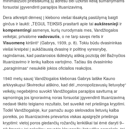
minimalizuoti priešiškumą jų adresu bei užkirsti kelią sumanymams
forsuotai įgyvendinti parapijos lituanizavimą.
Dera atkreipti dėmesį į klebono viešai išsakytą pasiūlymą baigti
ginčus ir laukti: „TEGUL TEIKSIS prasitarti apie tai
aukštesnieji
ir
kompetentingi
asmenys, kurių nurodymais mes, Vandžiogalos
veikėjai, privalome
vadovauti
s
, o ne tarp savęs rietis ir
Visuomenę
kiršinti“ (Gabrys, 1939, p. 8). Tokiu būdu dvasininkas
viešai kreipėsi į aukščiausią dvasinę ir politinę vyresnybę,
ragindamas, kad pastarosios išdėstytų aiškią poziciją dėl Bažnyčios
lituanizavimo ir lenkų kalbos vartojimo. Tačiau šis dvasininko
„paraginimas“ nesukėlė jokios oficialios reakcijos.
1940 metų sausį Vandžiogalos klebonas Gabrys laiške Kauno
arkivyskupui Skvireckui aiškino, kad dėl „monopolizavusių lietuvybę“
veikėjų negebėjimo suvokti Vandžiogalos parapijos savitumą ar
sąmoningą jos ignoravimą noras forsuotai įgyvendinti lituanizavimą
nedavė tikėto teigiamo rezultato, bet suveikė net priešinga kryptimi.
Todėl Vandžiogaloje, kur pamažu augo sielovados lietuvių kalba
poreikis, po lituanizacinės prievartos viskas apsigręžė priešinga
kryptimi: vietoj poros giedančių rožančių lenkiškai tai ėmė daryti 9–
12 žmonių; jei anksčiau gausėjo klausančių lietuviško pamokslo, tai