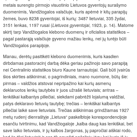
metais surengto pirmojo visuotinio Lietuvos gyventojų surašymo
duomenimis, Vandžiogalos valsčiuje, kuris apėmė ir kitų parapijų
žemes, buvo 8238 gyventojai, iš kurių: 3487 lietuviai, 335 žydai,
3151 lenkas, 1197 rusai (
Lietuvos gyventojai
, 1923, p. 14). Matome
skirtį tarp Vandžiogalos klebono duomenų ir oficialios statistikos –
pagal pastarąją valsčiuje gyveno mažiau lenkų, nei jų turėjo būti
Vandžiogalos parapijoje.
Manau, derėtų pasitikėti klebono duomenimis, kuris kasdien
dirbdamas pastoracinį darbą dėka geriau pažinojo savo parapiją
nei Centralinio statistikos biuro Kaune tarnautojai. Gali būti įvairūs
šios skirties aiškinimai, o pagrindiniais, mano nuomone, būtų šie:
pirmas – valdžios atstovai nepripažino kai kurių asmenų
deklaruotos lenkų tautybės ir juos užrašė lietuviais; antras –
lenkiškai kalbantys piliečiai, siekdami pabrėžti lojalumą valdžiai,
patys deklaravo lietuvių tautybę; trečias – lenkiškai kalbantys
piliečiai laikė save lietuviais. Trečias aiškinimas grindžiamas 1927
metų rudenį dienraštyje „Lietuva“ paskelbtoje korespondencijoje
esančiu tvirtinimu, kad Vandžiogaloje „kalba daug kas lenkiškai, bet
save laiko lietuviais, ir jų kalbos žargonas, jų papročiai aiškiai rodo,
kad jie tikri lietuviai“ ir esą tik paveikti pašalinių jėgų kai kurie iš jų