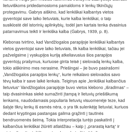
lietuviškoms pridedamosioms pamaldoms ir lenkų tikinčiųjų
protegavimu. Gabrys aiškino, kad lenkiškai kalbantys vietos
gyventojai save laiko lietuviais, kurie kalba lenkiškai, o taip
susiklostė dėl istorinių aplinkybių, todėl jam kartais tenka dvasinius
patarnavimus teikti ir lenkiška kalba (Gabrys, 1939, p. 8).
Klebonas tvirtino, kad Vandžiogalos parapijoje lenkiškai kalbantys
vietos gyventojai save laiko lietuviais, tik kalba lenkiškai, tačiau jei
pažvelgsime į vyskupijos kuriją atkeliavusius šios parapijos
gyventojų prašymus, kuriuose ginta teisė į sielovadą lenkų kalba,
tokio aiškinimo mes nerasime. Priešingai – jie buvo pasirašomi
„Vandžiogalos parapijos lenkų“, kurie reikalavo sielovados savo
tėvų kalba ir save laikė lenkais. Teiginys apie „lenkiškai kalbančius
lietuvius“ Vandžiogalos parapijoje buvo vietos klebono „išradimas“ –
taip dvasininkas siekė sumažinti įtampą ir lietuvių priešiškumą
lenkams, naudodamasis populiaria lietuvių visuomenėje teze, kad
šalyje tikrų lenkų iš esmės nėra, o yra tik sulenkėję lietuviai, kuriuos
dedant kryptingas pastangas galima grąžinti į tautinės
bendruomenės šeimą. Tokia interpretacija turėjo paskatinti į
kalbančius lenkiškai žiūrėti atlaidžiau – kaip į „prarastą kartą“ ir