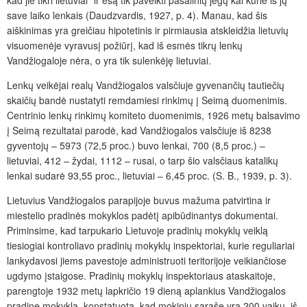
save laiko lenkais (Daudzvardis, 1927, p. 4). Manau, kad šis
aiškinimas yra greičiau hipotetinis ir pirmiausia atskleidžia lietuvių
visuomenėje vyravusį požiūrį, kad iš esmės tikrų lenkų
Vandžiogaloje nėra, o yra tik sulenkėję lietuviai.
Lenkų veikėjai realų Vandžiogalos valsčiuje gyvenančių tautiečių
skaičių bandė nustatyti remdamiesi rinkimų į Seimą duomenimis.
Centrinio lenkų rinkimų komiteto duomenimis, 1926 metų balsavimo
į Seimą rezultatai parodė, kad Vandžiogalos valsčiuje iš 8238
gyventojų – 5973 (72,5 proc.) buvo lenkai, 700 (8,5 proc.) –
lietuviai, 412 – žydai, 1112 – rusai, o tarp šio valsčiaus katalikų
lenkai sudarė 93,55 proc., lietuviai – 6,45 proc. (S. B., 1939, p. 3).
Lietuvius Vandžiogalos parapijoje buvus mažuma patvirtina ir
miestelio pradinės mokyklos padėtį apibūdinantys dokumentai.
Priminsime, kad tarpukario Lietuvoje pradinių mokyklų veiklą
tiesiogiai kontroliavo pradinių mokyklų inspektoriai, kurie reguliariai
lankydavosi jiems pavestoje administruoti teritorijoje veikiančiose
ugdymo įstaigose. Pradinių mokyklų inspektoriaus ataskaitoje,
parengtoje 1932 metų lapkričio 19 dieną aplankius Vandžiogalos
pradinę mokyklą, konstatuota, kad mokinių sąraše yra 200 vaikų, iš