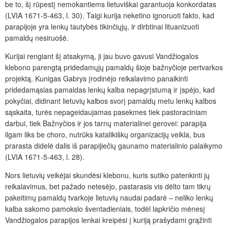
be to, šį rūpestį nemokantiems lietuviškai garantuoja konkordatas
(LVIA 1671-5-463, l. 30). Taigi kurija neketino ignoruoti fakto, kad
parapijoje yra lenkų tautybės tikinčiųjų, ir dirbtinai lituanizuoti
pamaldų nesiruošė.
Kurijai rengiant šį atsakymą, ji jau buvo gavusi Vandžiogalos
klebono parengtą pridedamųjų pamaldų šioje bažnyčioje pertvarkos
projektą. Kunigas Gabrys įrodinėjo reikalavimo panaikinti
pridedamąsias pamaldas lenkų kalba nepagrįstumą ir įspėjo, kad
pokyčiai, didinant lietuvių kalbos svorį pamaldų metu lenkų kalbos
sąskaita, turės nepageidaujamas pasekmes tiek pastoraciniam
darbui, tiek Bažnyčios ir jos tarnų materialinei gerovei: parapija
ilgam liks be choro, nutrūks katalikiškų organizacijų veikla, bus
prarasta didelė dalis iš parapijiečių gaunamo materialinio palaikymo
(LVIA 1671-5-463, l. 28).
Nors lietuvių veikėjai skundėsi klebonu, kuris sutiko patenkinti jų
reikalavimus, bet pažado netesėjo, pastarasis vis dėlto tam tikrų
pakeitimų pamaldų tvarkoje lietuvių naudai padarė – neliko lenkų
kalba sakomo pamokslo šventadieniais, todėl lapkričio mėnesį
Vandžiogalos parapijos lenkai kreipėsi į kuriją prašydami grąžinti