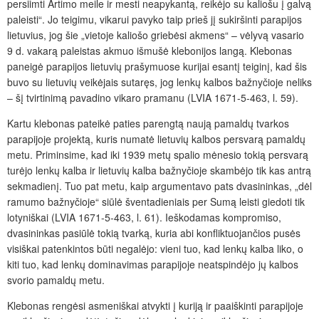
persiimti Artimo meile ir mesti neapykantą, reikėjo su kaliošu į galvą
paleisti“. Jo teigimu, vikarui pavyko taip prieš jį sukiršinti parapijos
lietuvius, jog šie „vietoje kaliošo griebėsi akmens“ – vėlyvą vasario
9 d. vakarą paleistas akmuo išmušė klebonijos langą. Klebonas
paneigė parapijos lietuvių prašymuose kurijai esantį teiginį, kad šis
buvo su lietuvių veikėjais sutaręs, jog lenkų kalbos bažnyčioje neliks
– šį tvirtinimą pavadino vikaro pramanu
(LVIA 1671-5-463, l. 59).
Kartu klebonas pateikė paties parengtą naują pamaldų tvarkos
parapijoje projektą, kuris numatė lietuvių kalbos persvarą pamaldų
metu. Priminsime, kad iki 1939 metų spalio mėnesio tokią persvarą
turėjo lenkų kalba ir lietuvių kalba bažnyčioje skambėjo tik kas antrą
sekmadienį. Tuo pat metu, kaip argumentavo pats dvasininkas, „dėl
ramumo bažnyčioje“ siūlė šventadieniais per Sumą leisti giedoti tik
lotyniškai (LVIA 1671-5-463, l. 61). Ieškodamas kompromiso,
dvasininkas pasiūlė tokią tvarką, kuria abi konfliktuojančios pusės
visiškai patenkintos būti negalėjo: vieni tuo, kad lenkų kalba liko, o
kiti tuo, kad lenkų dominavimas parapijoje neatspindėjo jų kalbos
svorio pamaldų metu.
Klebonas rengėsi asmeniškai atvykti į kuriją ir paaiškinti parapijoje