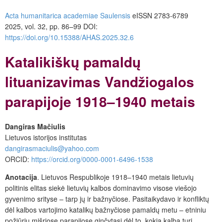
Acta humanitarica academiae Saulensis
eISSN 2783-6789
2025, vol. 32, pp. 86–99 DOI:
https://doi.org/10.15388/AHAS.2025.32.6
Katalikiškų pamaldų
lituanizavimas Vandžiogalos
parapijoje 1918–1940 metais
Dangiras Mačiulis
Lietuvos istorijos institutas
dangirasmaciulis@yahoo.com
ORCID:
https://orcid.org/0000-0001-6496-1538
Anotacija
. Lietuvos Respublikoje 1918–1940 metais lietuvių
politinis elitas siekė lietuvių kalbos dominavimo visose viešojo
gyvenimo srityse – tarp jų ir bažnyčiose. Pasitaikydavo ir konfliktų
dėl kalbos vartojimo katalikų bažnyčiose pamaldų metu – etniniu
požiūriu mišriose parapijose ginčytasi dėl to, kokia kalba turi