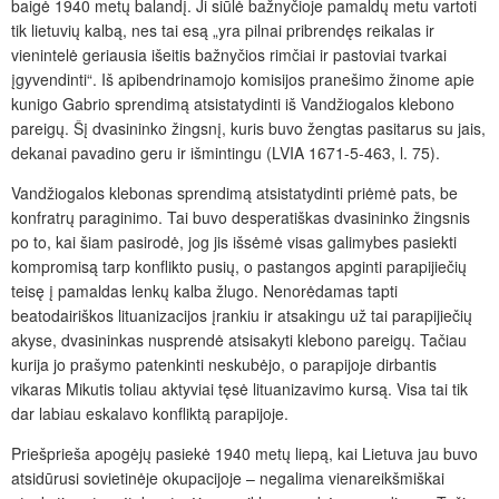
baigė 1940 metų balandį. Ji siūlė bažnyčioje pamaldų metu vartoti
tik lietuvių kalbą, nes tai esą „yra pilnai pribrendęs reikalas ir
vienintelė geriausia išeitis bažnyčios rimčiai ir pastoviai tvarkai
įgyvendinti“. Iš apibendrinamojo komisijos pranešimo žinome apie
kunigo Gabrio sprendimą atsistatydinti iš Vandžiogalos klebono
pareigų. Šį dvasininko žingsnį, kuris buvo žengtas pasitarus su jais,
dekanai pavadino geru ir išmintingu (LVIA 1671-5-463, l. 75).
Vandžiogalos klebonas sprendimą atsistatydinti priėmė pats, be
konfratrų paraginimo. Tai buvo desperatiškas dvasininko žingsnis
po to, kai šiam pasirodė, jog jis išsėmė visas galimybes pasiekti
kompromisą tarp konflikto pusių, o pastangos apginti parapijiečių
teisę į pamaldas lenkų kalba žlugo. Nenorėdamas tapti
beatodairiškos lituanizacijos įrankiu ir atsakingu už tai parapijiečių
akyse, dvasininkas nusprendė atsisakyti klebono pareigų. Tačiau
kurija jo prašymo patenkinti neskubėjo, o parapijoje dirbantis
vikaras Mikutis toliau aktyviai tęsė lituanizavimo kursą. Visa tai tik
dar labiau eskalavo konfliktą parapijoje.
Priešprieša apogėjų pasiekė 1940 metų liepą, kai Lietuva jau buvo
atsidūrusi sovietinėje okupacijoje – negalima vienareikšmiškai