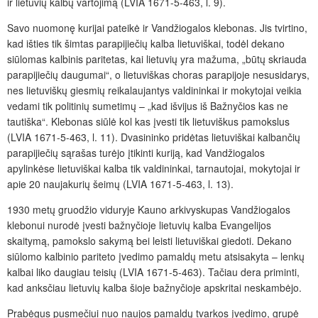
ir lietuvių kalbų vartojimą (LVIA 1671-5-463, l. 9).
Savo nuomonę kurijai pateikė ir Vandžiogalos klebonas. Jis tvirtino,
kad išties tik šimtas parapijiečių kalba lietuviškai, todėl dekano
siūlomas kalbinis paritetas, kai lietuvių yra mažuma, „būtų skriauda
parapijiečių daugumai“, o lietuviškas choras parapijoje nesusidarys,
nes lietuviškų giesmių reikalaujantys valdininkai ir mokytojai veikia
vedami tik politinių sumetimų – „kad išvijus iš Bažnyčios kas ne
tautiška“. Klebonas siūlė kol kas įvesti tik lietuviškus pamokslus
(LVIA 1671-5-463, l. 11). Dvasininko pridėtas lietuviškai kalbančių
parapijiečių sąrašas turėjo įtikinti kuriją, kad Vandžiogalos
apylinkėse lietuviškai kalba tik valdininkai, tarnautojai, mokytojai ir
apie 20 naujakurių šeimų (LVIA 1671-5-463, l. 13).
1930 metų gruodžio viduryje Kauno arkivyskupas Vandžiogalos
klebonui nurodė įvesti bažnyčioje lietuvių kalba Evangelijos
skaitymą, pamokslo sakymą bei leisti lietuviškai giedoti. Dekano
siūlomo kalbinio pariteto įvedimo pamaldų metu atsisakyta – lenkų
kalbai liko daugiau teisių (LVIA 1671-5-463). Tačiau dera priminti,
kad anksčiau lietuvių kalba šioje bažnyčioje apskritai neskambėjo.
Prabėgus pusmečiui nuo naujos pamaldų tvarkos įvedimo, grupė