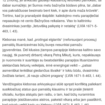
dabar sumažėjo; jei Sumos metu bažnyčia būdavo pilna, tai „dabar
vos pakraščiuose besimato bent kiek, ir apie duris maža krūvelė“.
Tvirtino, kad jo pranašystė išsipildė: kalėdojimo metu parapijiečiai
nepaaukojo nė cento Bažnyčios reikalams. Viso to kaltininku
dvasininkas įvardijo „lietuvišką paikystę ir netaktą“ (LVIA 1671-5-
463, l. 43).
Klebonas manė, kad „protingai elgiantis“ (neforsuojant procesų)
pamaldų lituanizavimas būtų buvęs nesunkiai pamažu
įgyvendintas. Dėl kilusios įtampos parapijoje klebonas kaltino savo
naująjį, tik pusmetį dirbantį vikarą Petrą Mikutį, kuris, nepaklausęs
jo nuomonės ir suartėjęs su beatodairiško parapijos lituanizavimo
siekiančiais lietuvių veikėjais, ėmė energingai veikti – „patsai
asmeniškai lenkiškai giedančius išvaikė“ ir tokiu būdu, dvasininko
žodžiais tariant, „iš naujo užkūrė pragarą“ (LVIA 1671-5-463, l. 44).
Vandžiogalos klebonas arkivyskupui siūlė spręsti konfliktą paliekant
susiklosčiusį
status quo
pamaldų klausimu ir tai prašė įteisinti
oficialiu, kurijos atsiųstu jam raštu, o tam, kad būtų nuramintos
parapijoje įsisiūbavusios aistros, pakeisti vikarą arba jam paaiškinti,
kad privalu veikti kartu su klebonu (LVIA 1671-5-463, l. 46).