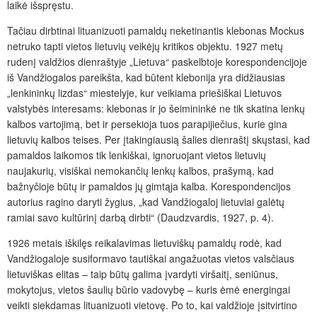
laikė išspręstu.
Tačiau dirbtinai lituanizuoti pamaldų neketinantis klebonas Mockus
netruko tapti vietos lietuvių veikėjų kritikos objektu. 1927 metų
rudenį valdžios dienraštyje „Lietuva“ paskelbtoje korespondencijoje
iš Vandžiogalos pareikšta, kad būtent klebonija yra didžiausias
„lenkininkų lizdas“ miestelyje, kur veikiama priešiškai Lietuvos
valstybės interesams: klebonas ir jo šeimininkė ne tik skatina lenkų
kalbos vartojimą, bet ir persekioja tuos parapijiečius, kurie gina
lietuvių kalbos teises. Per įtakingiausią šalies dienraštį skųstasi, kad
pamaldos laikomos tik lenkiškai, ignoruojant vietos lietuvių
naujakurių, visiškai nemokančių lenkų kalbos, prašymą, kad
bažnyčioje būtų ir pamaldos jų gimtąja kalba. Korespondencijos
autorius ragino daryti žygius, „kad Vandžiogaloj lietuviai galėtų
ramiai savo kultūrinį darbą dirbti“ (Daudzvardis, 1927, p. 4).
1926 metais iškilęs reikalavimas lietuviškų pamaldų rodė, kad
Vandžiogaloje susiformavo tautiškai angažuotas vietos valsčiaus
lietuviškas elitas – taip būtų galima įvardyti viršaitį, seniūnus,
mokytojus, vietos šaulių būrio vadovybę – kuris ėmė energingai
veikti siekdamas lituanizuoti vietovę. Po to, kai valdžioje įsitvirtino