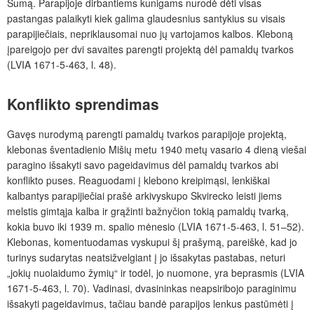
Sumą. Parapijoje dirbantiems kunigams nurodė dėti visas
pastangas palaikyti kiek galima glaudesnius santykius su visais
parapijiečiais, nepriklausomai nuo jų vartojamos kalbos. Kleboną
įpareigojo per dvi savaites parengti projektą dėl pamaldų tvarkos
(LVIA 1671-5-463, l. 48).
Konflikto sprendimas
Gavęs nurodymą parengti pamaldų tvarkos parapijoje projektą,
klebonas šventadienio Mišių metu 1940 metų vasario 4 dieną viešai
paragino išsakyti savo pageidavimus dėl pamaldų tvarkos abi
konflikto puses. Reaguodami į klebono kreipimąsi, lenkiškai
kalbantys parapijiečiai prašė arkivyskupo Skvirecko leisti jiems
melstis gimtąja kalba ir grąžinti bažnyčion tokią pamaldų tvarką,
kokia buvo iki 1939 m. spalio mėnesio (LVIA 1671-5-463, l. 51–52).
Klebonas, komentuodamas vyskupui šį prašymą, pareiškė, kad jo
turinys sudarytas neatsižvelgiant į jo išsakytas pastabas, neturi
„jokių nuolaidumo žymių“ ir todėl, jo nuomone, yra beprasmis (LVIA
1671-5-463, l. 70). Vadinasi, dvasininkas neapsiribojo paraginimu
išsakyti pageidavimus, tačiau bandė parapijos lenkus pastūmėti į