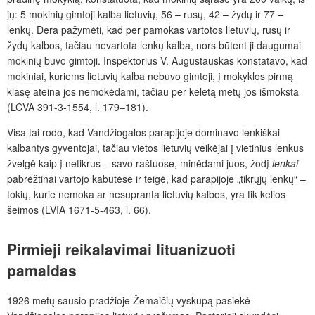
jų: 5 mokinių gimtoji kalba lietuvių, 56 – rusų, 42 – žydų ir 77 –
lenkų. Dera pažymėti, kad per pamokas vartotos lietuvių, rusų ir
žydų kalbos, tačiau nevartota lenkų kalba, nors būtent ji daugumai
mokinių buvo gimtoji. Inspektorius V. Augustauskas konstatavo, kad
mokiniai, kuriems lietuvių kalba nebuvo gimtoji, į mokyklos pirmą
klasę ateina jos nemokėdami, tačiau per keletą metų jos išmoksta
(LCVA 391-3-1554, l. 179–181).
Visa tai rodo, kad Vandžiogalos parapijoje dominavo lenkiškai
kalbantys gyventojai, tačiau vietos lietuvių veikėjai į vietinius lenkus
žvelgė kaip į netikrus – savo raštuose, minėdami juos, žodį
lenkai
pabrėžtinai vartojo kabutėse ir teigė, kad parapijoje „tikrųjų lenkų“ –
tokių, kurie nemoka ar nesupranta lietuvių kalbos, yra tik kelios
šeimos (LVIA 1671-5-463, l. 66).
Pirmieji reikalavimai lituanizuoti
pamaldas
1926 metų sausio pradžioje Žemaičių vyskupą pasiekė