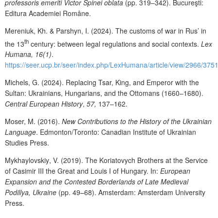
professoris emeriti Victor Spinei oblata
(pp.
319
–
342
).
Bucureşti:
Editura Academiei Române.
Mereniuk, Kh.
&
Parshyn, I. (2024). The customs of war in Rus’ in
th
the 13
century:
between legal regulations and social contexts.
Lex
Humana, 16(1)
.
https://seer.ucp.br/seer/index.php/LexHumana/article/view/2966/375
Michels, G. (2024). Replacing Tsar, King, and Emperor with the
Sultan: Ukrainians,
Hungarians, and the Ottomans (1660–1680).
Central European History
,
57,
137–162.
Moser, M. (2016).
New Contributions to the History of the Ukrainian
Language
. Edmonton/Toronto: Canadian Institute of Ukrainian
Studies Press.
Mykhaylovskiy
,
V.
(
2019
).
The Koriatovych Brothers at the Service
of Casimir III the Great and Louis I of Hungary. In:
European
Expansion and the Contested Borderlands of Late Medieval
Podillya, Ukraine
(pp. 49–68).
Amsterdam:
Amsterdam University
Press.