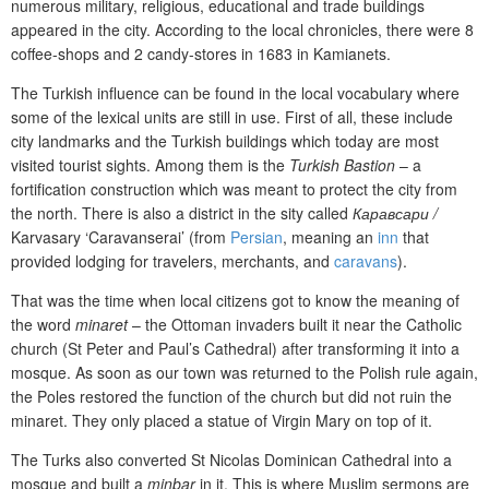
numerous military, religious, educational and trade buildings
appeared in the city. According to the local chronicles, there were 8
coffee-shops and 2 candy-stores in 1683 in Kamianets.
The Turkish influence can be found in the local vocabulary where
some of the lexical units are still in use. First of all, these include
city landmarks and the Turkish buildings which today are most
visited tourist sights. Among them is the
Turkish Bastion
– a
fortification construction which was meant to protect the city from
the north. There is also a district in the sity called
Каравсари /
Karvasary
‘Caravanserai’ (
from
Persian
,
meaning
an
inn
that
provided lodging for travelers, merchants, and
caravans
).
That was the time when local citizens got to know the meaning of
the word
minaret
– the Ottoman invaders built it near the Catholic
church (
St Peter and Paul’s Cathedral)
after transforming it into a
mosque. As soon as our town was returned to the Polish rule again,
the Poles restored the function of the church but did not ruin the
minaret. They only placed a statue of Virgin Mary on top of it.
The Turks also converted St
Nicolas Dominican Cathedral into a
mosque and built a
minbar
in it. This is where Muslim sermons are