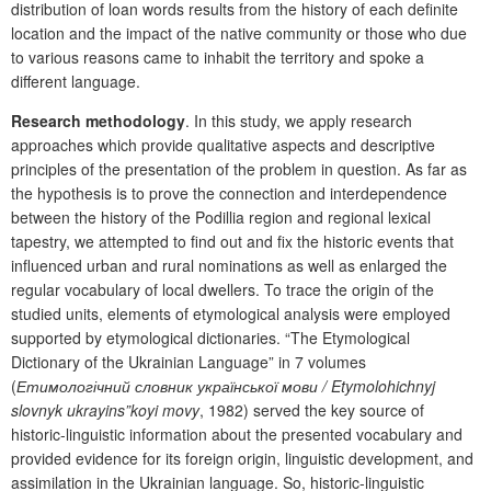
distribution of loan words results from the history of each definite
location and the impact of the native community or those who due
to various reasons came to inhabit the territory and spoke a
different language.
Research methodology
. In this study, we apply research
approaches which provide qualitative aspects and descriptive
principles of the presentation of the problem in question. As far as
the hypothesis is to prove the connection and interdependence
between the history of the Podillia region and regional lexical
tapestry, we attempted to find out and fix the historic events that
influenced urban and rural nominations as well as enlarged the
regular vocabulary of local dwellers. To trace the origin of the
studied units, elements of etymological analysis were employed
supported by etymological dictionaries.
“The Etymological
Dictionary of the Ukrainian Language” in 7 volumes
(
Етимологічний словник української мови /
Etymolohichnyj
slovnyk ukrayins”koyi movy
, 1982) served the key source of
historic-linguistic information about the presented vocabulary and
provided evidence for its foreign origin, linguistic development, and
assimilation in the Ukrainian language. So, historic-linguistic