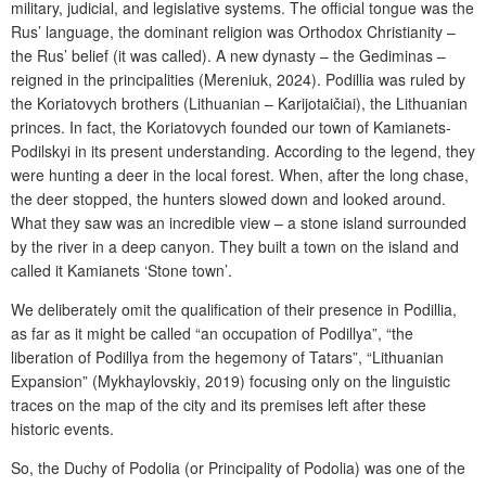
military, judicial, and legislative systems. The official tongue was the
Rus’ language, the dominant religion was Orthodox Christianity
–
the Rus’ belief (it was called). A new dynasty
– the Gediminas
–
reigned in the principalities (Mereniuk, 2024). Podillia was ruled by
the
Koriatov
y
ch brothers
(Lithuanian
– Karijotaičiai)
,
the Lithuanian
princes
. In fact, the Koriatovych founded our town of Kamianets-
Podilskyi in its present understanding. According to the legend, they
were hunting a deer in the local forest. When, after the long chase,
the deer stopped, the hunters slowed down and looked around.
What they saw was an incredible view
– a stone island surrounded
by the river in a deep canyon. They built a town on the island and
called it Kamianets
‘
Stone town
’
.
We deliberately omit the qualification of their presence in Podillia,
as far as it might be called “
an occupation of Podillya
”, “
the
liberation of Podillya from the hegemony of Tatars
”, “
Lithuanian
Expansion
” (
Mykhaylovskiy
, 2019) focusing only on the linguistic
traces on the map of the city and its premises left after these
historic events.
So, t
he Duchy of Podolia
(or
Principality of Podolia
) was one of the