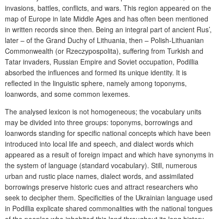
invasions, battles, conflicts, and wars. This region appeared on the
map of Europe in late Middle Ages and has often been mentioned
in written records since then. Being an integral part of ancient Rus’,
later
– of the Grand Duchy of Lithuania, then
–
Polish-Lithuanian
Commonwealth
(or
Rzeczypospolita), suffering from Turkish and
Tatar invaders, Russian Empire and Soviet occupation, Podillia
absorbed the influences and formed its unique identity. It is
reflected in the linguistic sphere, namely among toponyms,
loanwords, and some common lexemes.
The analysed lexicon is not homogeneous; the vocabulary units
may be divided into three groups: toponyms, borrowings and
loanwords standing for specific national concepts which have been
introduced into local life and speech, and dialect words which
appeared as a result of foreign impact and which have synonyms in
the system of language (standard vocabulary). Still, numerous
urban and rustic place names, dialect words, and assimilated
borrowings preserve historic cues and attract researchers who
seek to decipher them. Specificities of the Ukrainian language used
in Podillia explicate
shared commonalities with
the national tongues