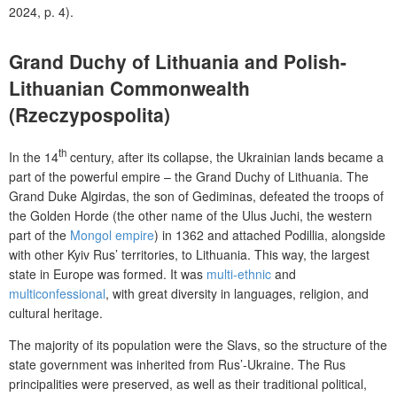
2024, p.
4).
Grand Duchy of Lithuania and
Polish-
Lithuanian Commonwealth
(Rzeczypospolita)
th
In the 14
century, after its collapse, the Ukrainian lands became a
part of the powerful empire
– the Grand Duchy of Lithuania. The
Grand Duke Algirdas, the son of Gediminas, defeated the troops of
the
Golden Horde
(the other name of
the Ulus Juchi, the western
part of the
Mongol
empire
) in 1362 and attached Podillia, alongside
with other Kyiv Rus’ territories, to Lithuania. This way, the largest
state in Europe was formed.
It was
multi-ethnic
and
multiconfessional
, with great diversity in languages, religion, and
cultural heritage
.
The majority of its population were the Slavs, so the structure of the
state government was inherited from Rus’-Ukraine. The Rus
principalities were preserved, as well as their traditional political,