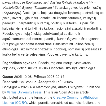
pavadinimuose
Коріатовичів
/
Vulytsia Kniaziv Koriatovychiv
–
Karijotaičia
i
,
Вулиця Татарська
/ Tatarska gatvė, jos priemiesčių
(
Каравсари
).
Vietinėje kalboje yra daugybė leksemų, atsiradusių po
įvairių
invazijų,
glaudžių kontaktų su kitomis tautomis, valstybių
padalijimų, tarptautinių sutarčių, politinių susitarimų ir pan. Šie
kalbiniai vienetai
turi
kilmės kalbos nacionalinį atspalvį ir praturtina
Podolės gyventojų šnektą, suteikdami jai savitumo ir
atpažįstamumo dėl istorinių patirčių, kurias išgyveno šis regionas.
Straipsnyje bandoma išanalizuoti ir susisteminti kalbos ženklų
etimologiją, skolinimosi priežastis ir pobūdį, nominacijų priežastis ir
logiką bei jų vertę vėlesnėms Podolės
gyventojų kartoms.
Pagrindinės sąvokos
: Podolė, regiono istorija, vietovardis,
objektas, vietinė šnekta, leksinis vienetas, skolinys, etimologija.
Gauta:
2025-12-28.
Priimta:
2026-02-15
Received:
28/12/2025.
Accepted:
15/02/2026
Copyright © 2026
Alla Marchyshyna, Anatolii Skrypnyk.
Published
by
Vilnius University Press
.
This is an Open Access article
distributed under the terms of the
Creative Commons Attribution
Licence (CC BY)
, which permits unrestricted use, distribution, and