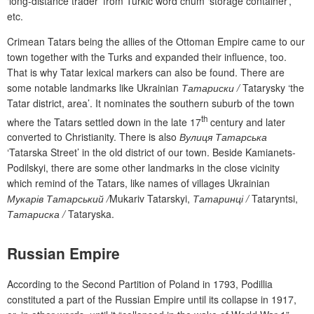
‘
long-distance trader
’
from
Turkic word
chum
‘storage container’,
etc.
Crimean Tatars
being the
allies of the Ottoman Empire
came to our
town together with the Turks and expanded their influence, too.
That is why Tatar lexical markers can also be found. There are
some notable landmarks like Ukrainian
Татариски
/
Tatarysky
‘
the
Tatar district, area
’
. It nominates the southern suburb of the town
th
where the Tatars settled down in the late 17
century and later
converted to Christianity. There is also
Вулиця Татарська
‘
Tatarska Street
’
in the old district of our town. Beside Kamianets-
Podilskyi, there are some other landmarks in the close vicinity
which remind of the Tatars, like names of villages Ukrainian
Мукарів Татарський /
Mukariv Tatarskyi
,
Татаринці /
Tataryntsi,
Татариска /
Tataryska.
Russian Empire
According to the Second Partition of Poland in 1793, Podillia
constituted a part of the Russian Empire until its collapse in 1917,