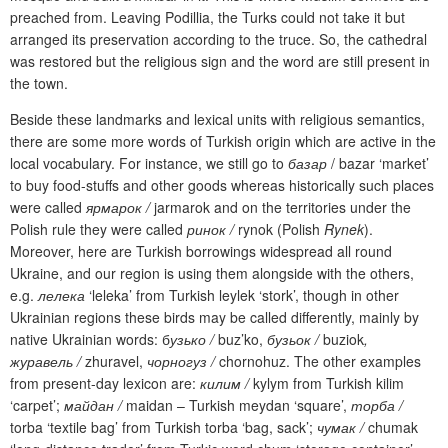
preached from. Leaving Podillia, the Turks could not take it but
arranged its preservation according to the truce. So, the cathedral
was restored but the religious sign and the word are still present in
the town.
Beside these landmarks and lexical units with religious semantics,
there are some more words of Turkish origin which are active in the
local vocabulary. For instance, we still go to
базар
/
bazar
‘
market
’
to buy food-stuffs and other goods whereas historically such places
were called
ярмарок
/
jarmarok and on the territories under the
Polish rule they were called
ринок
/
rynok (Polish
Rynek
).
Moreover, here are Turkish borrowings widespread all round
Ukraine, and our region is using them alongside with the others,
e.g.
лелека
‘
leleka
’
from
Turkish
leylek
‘
stork
’,
though in other
Ukrainian regions these birds may be called differently, mainly by
native Ukrainian words:
б
узько
/
buz’ko,
бузьок
/
buziok
,
журавель
/
zhuravel
,
чорногуз
/
chornohuz. The other examples
from present-day lexicon are:
килим
/
kylym from Turkish
kilim
‘carpet’
;
майдан
/
maidan
–
Turkish
meydan
‘square’,
торба
/
torba
‘
textile bag
’
from Turkish
torba
‘bag, sack’
;
чумак
/
chumak