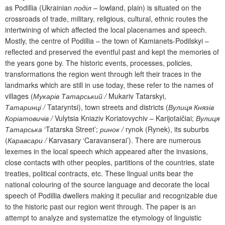
as Podillia (Ukrainian
поділ
– lowland, plain) is situated on the
crossroads of trade, military, religious, cultural, ethnic routes the
intertwining of which affected the local placenames and speech.
Mostly, the centre of Podillia
– the town of Kamianets-Podilskyi
–
reflected and preserved the eventful past and kept the memories of
the years gone by. The historic events, processes, policies,
transformations the region went through left their traces in the
landmarks which are still in use today, these refer to the names of
villages (
Мукарів
Татарський /
Mukariv Tatarskyi
,
Татаринці /
Tataryntsi), town streets and districts (
Вулиця
Князів
Коріатовичів /
Vulytsia Kniaziv Koriatovychiv
–
Karijotaičiai
;
Вулиця
Татарська
‘
Tatarska Street
’
;
ринок /
rynok (Rynek), its suburbs
(
Каравсари
/
Karvasary
‘Caravanserai’
). There are numerous
lexemes in the local speech which appeared after the invasions,
close contacts with other peoples, partitions of the countries, state
treaties, political contracts, etc. These lingual units bear the
national colouring of the source language and decorate the local
speech of Podillia dwellers making it peculiar and recognizable due
to the historic past our region went through. The paper is an
attempt to analyze and systematize the etymology of linguistic