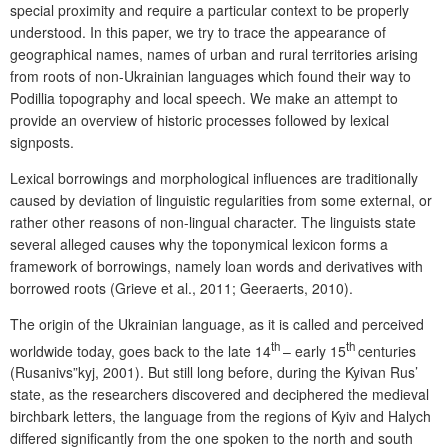
special proximity and require a particular context to be properly
understood. In this paper, we try to trace the appearance of
geographical names, names of urban and rural territories arising
from roots of non-Ukrainian languages which found their way to
Podillia topography and local speech. We make an attempt to
provide an overview of historic processes followed by lexical
signposts.
Lexical borrowings and morphological influences are traditionally
caused by deviation of linguistic regularities from some external, or
rather other reasons of non-lingual character. The linguists state
several alleged causes why the toponymical lexicon forms a
framework of borrowings, namely loan words and derivatives with
borrowed roots (
Grieve
et al., 2011;
Geeraerts
, 2010).
The origin of the Ukrainian language, as it is called and perceived
th
th
worldwide today, goes back to the late 14
– early 15
centuries
(Rusanivs”kyj, 2001)
. But still long before, during the Kyivan Rus’
state, as the researchers discovered and deciphered the medieval
birchbark letters, the language from the regions of Kyiv and Halych
differed significantly from the one spoken to the north and south