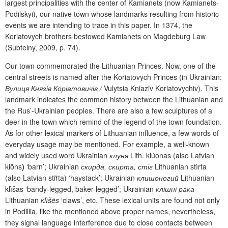
largest principalities with the center of Kamianets
(
now Kamianets-
Podilskyi), our native town whose landmarks resulting from historic
events we are intending to trace in this paper. In 1374, the
Koriatov
y
ch brothers
bestowed Kam
ia
nets on Magdeburg Law
(Subtelny, 2009, p.
74).
Our town commemorated the Lithuanian Princes. Now, one of the
central streets is named after the
Koriatov
y
ch
Princes (in Ukrainian:
Вулиця Князів Коріатовичів /
Vulytsia Kniaziv Koriatovychiv). This
landmark indicates the common history between the Lithuanian and
the Rus’-Ukrainian peoples. There are also a few sculptures of a
deer in the town which remind of the legend of the town foundation.
As for other lexical markers of Lithuanian influence, a few words of
everyday usage may be mentioned. For example, a well-known
and widely used word
Ukrainian
клуня
Lith.
klúonas
(also Latvian
klõns
)
‘
barn
’
; Ukrainian
скирда, скирта, стіг
Lithuanian
stìrta
(also Latvian
stiȓta
)
‘
haystack
’
;
Ukrainian
клишоногий
Lithuanian
klìšas
‘
bandy-legged, baker-legged
’
; Ukrainian
клішні рака
Lithuanian
klìšės
‘
claws
’
, etc. These lexical units are found not only
in Podillia, like the mentioned above proper names, nevertheless,
they signal language interference due to close contacts between