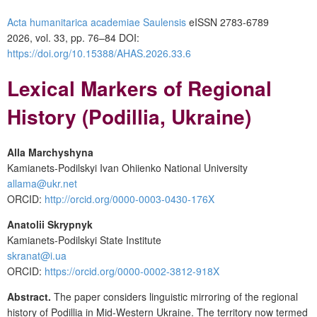
Acta humanitarica academiae Saulensis
eISSN 2783-6789
2026, vol. 33, pp. 76–84 DOI:
https://doi.org/10.15388/AHAS.2026.33.6
Lexical Markers of Regional
History (Podillia, Ukraine
)
Alla Marchyshyna
Kamianets-Podilskyi Ivan Ohiienko National University
allama@ukr.net
ORCID:
http://orcid.org/0000-00
0
3-0430-176X
Anatolii Skrypnyk
Kamianets-Podilskyi State Institute
skranat@i.ua
ORCID:
https
://
orcid
.
org
/0000-0002-3812-918
X
Abstract.
The paper considers linguistic mirroring of the regional
history of Podillia in Mid-Western Ukraine. The territory now termed