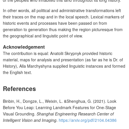
of the peoples who inhabited this land throughout its long history.
In other words, all political and administrative transformations left
their traces on the map and in the local speech. Lexical markers of
historic events and processes have been passed on from
generation to generation thus making the region picturesque from
the geographical and linguistic point of view.
Acknowledgement
The contribution is equal: Anatolii Skrypnyk provided historic
material, maps for analysis and presentation (as far as he is Dr. of
History), Alla Marchyshyna supplied linguistic instances and formed
the English text.
References
Binbin
,
H
.,
Dongze
,
L
.,
Weixin
,
L
.
&Shenghua
,
G
. (2021). Look
Before You Leap:
Learning Landmark Features for One-Stage
Visual Grounding.
Shanghai Engineering Research Center of
Intelligent Vision and Imaging
.
https://arxiv.org/pdf/2104.04386