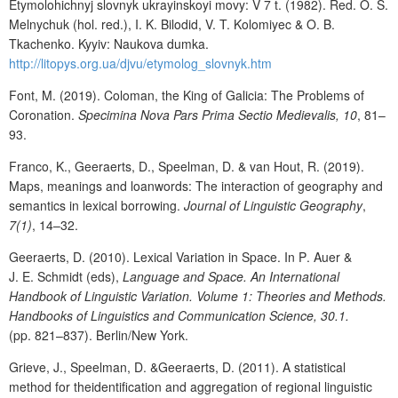
Etymolohichnyj slovnyk ukrayinskoyi movy: V 7 t. (1982). Red. O. S.
Melnychuk (hol. red.), I. K. Bilodid, V. T. Kolomiyec & O. B.
Tkachenko. Kyyiv: Naukova dumka.
http://litopys.org.ua/djvu/etymolog_slovnyk.htm
F
ont
, M.
(
20
19)
.
Coloman, the King of Galicia
: The Problems of
Coronation
.
Specimina Nova Pars Prima Sectio
Medievalis, 10
, 81–
93
.
Franco
,
K., Geeraerts
,
D., Speelman
,
D. & van Hout
,
R.
(
2019
).
Maps, meanings and loanwords: The interaction of geography and
semantics in lexical borrowing.
Journal of Linguistic Geography
,
7(1)
,
14–32.
Geeraerts, D. (2010). Lexical Variation in Space. In P
.
Auer &
J. E.
Schmidt (eds)
,
Language and Space. An International
Handbook of Linguistic Variation.
Volume 1:
Theories and Methods.
Handbooks of Linguistics and Communication Science, 30.1.
(pp. 821–837). Berlin/New York
.
Grieve, J., Speelman, D. &Geeraerts, D. (2011). A statistical
method for theidentification and aggregation of regional linguistic