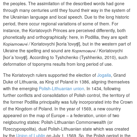
the peoples. The assimilation of the described words had gone
through many centuries until they found their way in the system of
the Ukrainian language and local speech. Due to the long historic
period, there occur regional variations of some of them. For
instance, the
Koriatov
y
ch
Princes are perceived differently, both
phonetically and orthographically: here, in Podillia, they are spelt
Кор
іа
товичі /
Koriatovychi [koria´tovy
ʧ
i], but in the western part of
Ukraine the spelling and sound are
Кор
я
товичі /
Koriatovychi
[kor’a´tovy
ʧ
i]. According to Tyshchenko (
Tyshhenko, 2010
), such
deformation of toponyms results from long period of use.
T
he Koriatovych rulers supported the election of
Jogaila
, Grand
Duke of Lithuania, as King of Poland in 1386, aligning themselves
with the emerging
Polish-Lithuanian union
.
I
n 1434, following
further conflicts and consolidation of Polish control, the territory of
the former
Podillia
principality was fully incorporated into the Crown
of the Kingdom of Poland
. In the year of 1569, a new country
appeared on the map of Europe
– a federation, union of two
neigbouring states:
Polish-Lithuanian Commonwealth
(or
Rzeczypospolita)
, dual Polish-Lithuanian state
which
was created
by the
Union of Lublin
on July 1, 1569.
So, the Polish period in the