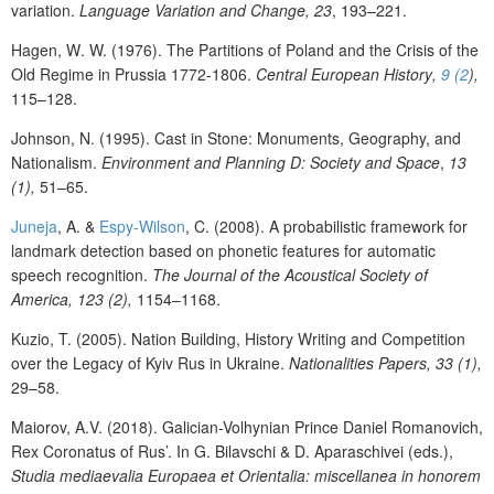
variation.
Language Variation and
Change
,
23
, 193–221.
Hagen
,
W
.
W.
(1976).
The Partitions of Poland and the Crisis of the
Old Regime in Prussia 1772-1806
.
Central European History
,
9 (2
)
,
115–128
.
Johnson, N. (1995). Cast in Stone: Monuments, Geography, and
Nationalism.
Environment and Planning D: Society and Space
,
13
(1),
51–65.
Juneja
,
A
.
&
Espy-Wilson
,
C
. (2008).
A probabilistic framework for
landmark detection based on phonetic features for automatic
speech recognition
.
The Journal of the Acoustical Society of
America,
123 (2),
1154–1168
.
Kuzio
,
T.
(
2005
).
Nation Building, History Writing and Competition
over the Legacy of Kyiv Rus in Ukraine.
Nationalities Papers
,
33 (1)
,
29–58.
Maiorov, A.V. (2018). Galician-Volhynian Prince Daniel Romanovich,
Rex Coronatus
of Rus’. In G. Bilavschi
&
D. Aparaschivei (eds.),
Studia mediaevalia Europaea et Orientalia: miscellanea in honorem