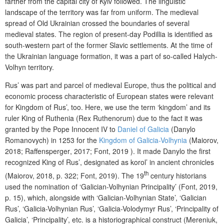
farther from the capital city of Kyiv followed. The linguistic
landscape of the territory was far from uniform. The medieval
spread of Old Ukrainian crossed the boundaries of several
medieval states. The region of present-day Podillia is identified as
south-western part of the former Slavic settlements. At the time of
the Ukrainian language formation, it was a part of so-called Halych-
Volhyn territory.
Rus’ was part and parcel of medieval Europe, thus the political and
economic process characteristic of European states were relevant
for Kingdom of Rus’, too. Here, we use the term ‘kingdom’ and its
ruler
King of Ruthenia (Rex Ruthenorum)
due to the fact it was
granted by the Pope Innocent IV to
Daniel of Galicia
(Danylo
Romanovych) in 1253 for the
Kingdom of Galicia-Volhynia
(Maiorov,
2018;
Raffensperger
, 2017; Font, 2019 ). It made Danylo
the first
recognized King of Rus’
, designated as korol’ in ancient chronicles
th
(Maiorov, 2018, p.
322; Font, 2019). The 19
century historians
used the nomination of ‘
Galician-Volhynian Principality
’ (Font, 2019,
p.
15), which, alongside with ‘Galician-Volhynian State’, ‘Galician
Rus’, ‘Galicia-Volhynian Rus’, ‘Galicia-Volodymyr Rus’, ‘Principality of
Galicia’, ‘Principality’, etc. is a historiographical construct (Mereniuk,