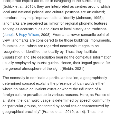
incorporate implicit attributes in navigating in the surrounding
(
Schick
et al., 2015)
,
they are interpreted as
centres around which
local and national political and cultural positions
are
articulated
;
therefore, they help improve national identity (Johnson, 1995);
landmarks are perceived as mirror for regional phonetic features
serving as acoustic cues and clues to local history and traditions
(
Juneja
&
Espy-Wilson
, 2008). From a narrower semantic point of
view, landmarks are considered to be those buildings, monuments,
fountains, etc., which are regarded noticeable images to be
recognized or identified the locality by. Thus, they facilitate
visualization and site description bearing the contextual information
usually employed by tourist guides. Hence, their lingual ground fits
the general atmosphere of the sight (
Binbin
, 2021).
The necessity to nominate a particular location, a geographically
determined concept explains the presence of loan words either
where no native equivalent exists or where the influence of a
foreign culture prevails due to various reasons. Here, as Franco et
al. state, the loan word usage is determined by speech community
or “particular groups, connected by social ties or characterized by
geographical proximity” (Franco et al., 2019, p.
14). Thus, the