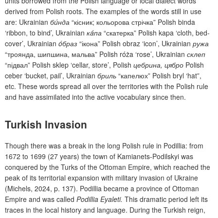
units borrowed from the Polish language or local dialect words
derived from Polish roots. The examples of the words still in use
are: Ukr
ainian
бúнда
“
кісник; кольорова стрічка
”
Polish
b
inda
‘
ribbon, to bind
’,
Ukr
ainian
кáпа
“
скатерка
”
Polish
kapa
‘
cloth, bed-
cover
’
, Ukr
ainian
óбраз
“
ікона
”
Polish
obraz
‘
icon
’
, Ukr
ainian
ружа
“
троянда, шипшина, мальва
”
Polish
róża
‘
rose
’
, Ukr
ainian
склеп
“
підвал
”
Polish
sklep
‘
cellar, store
’
, Polish
цебрина, цябро
Polish
ceber
‘
bucket, pail
’
, Ukr
ainian
бриль
“
капелюх
”
Polish
bryl
‘
hat
”
,
etc. These words spread all over the territories with the Polish rule
and
have assimilated into the active vocabulary since then.
Turkish Invasion
Though there was a break in the long Polish rule in Podillia: from
1672 to 1699 (27 years) the town of Kamianets-Podilskyi was
conquered by the Turks of the Ottoman Empire, which reached the
peak of its territorial expansion with military invasion of Ukraine
(Michels, 2024, p.
137). Podillia became a province of Ottoman
Empire and was called
Podillia Eyaleti.
This dramatic period left its
traces in the local history and language. During the Turkish reign,