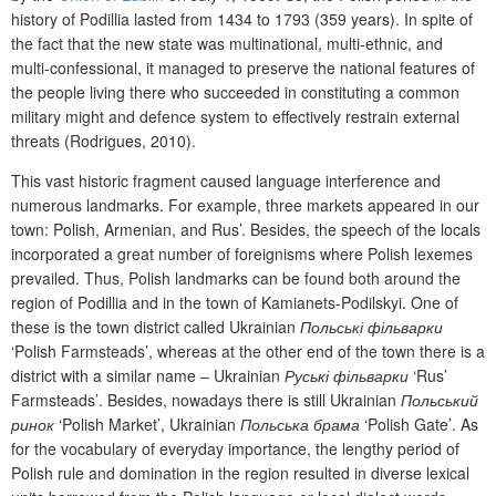
history of Podillia lasted from 1434 to 1793 (359 years). In spite of
the fact that the new state was multinational, multi-ethnic, and
multi-confessional, it managed to preserve the national features of
the people living there who succeeded in constituting a common
military might and defence system to effectively restrain external
threats (Rodrigues, 2010).
This vast historic fragment caused language interference and
numerous landmarks. For example, three markets appeared in our
town: Polish, Armenian, and Rus’. Besides, the speech of the locals
incorporated a great number of foreignisms where Polish lexemes
prevailed. Thus, Polish landmarks can be found both around the
region of Podillia and in the town of Kamianets-Podilskyi. One of
these is the town district called Ukr
ainian
Польські фільварки
‘
Polish Farmsteads
’
, whereas at the other end of the town there is a
district with a similar name
– Ukr
ainian
Руські фільварки
‘
Rus’
Farmsteads
’
. Besides, nowadays there is still Ukr
ainian
Польський
ринок
‘
Polish Market
’
, Ukr
ainian
Польська брама
‘
Polish Gate
’
. As
for the vocabulary of everyday importance, the lengthy period of
Polish rule and domination in the region resulted in diverse lexical