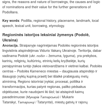
signs, the reasons and nature of borrowings, the causes and logic
of nominations and their value for the further generations of
Podollians.
Key words
: Podillia, regional history, placename, landmark, local
speech, lexical unit, borrowing, etymology.
Regioninės istorijos leksiniai žymenys (Podolė,
Ukraina)
Anotacija.
Straipsnyje nagrinėjamas Podolės regioninės istorijos
lingvistinis atspindėjimas Vidurio Vakarų Ukrainoje. Teritorija, dabar
vadinama Podolė (ukr.
поділ
– žemuma, lyguma), yra prekybos,
karinių, religinių,
kultūrinių, etninių kelių kryžkelėje, kurių
persipynimas turėjo įtakos vietovardžiams ir vietinei kalbai. Podolės
centras – Podolės Kameneco miestas – daugiausia atspindėjo ir
išsaugojo įvykių kupiną praeitį bei išlaikė prabėgusių metų
atminimą.
Regiono istoriniai įvykiai, procesai, politika ir
transformacijos, kurias patyrė regionas, paliko pėdsakus
objektuose, kurie naudojami iki šiol; tai atsispindi kaimų
pavadinimuose (
Мукарів Татарський
/ Mukariv
Tatarskyi,
Татаринці
/ Tataryntsi), miestų gatvių ir raj
onų