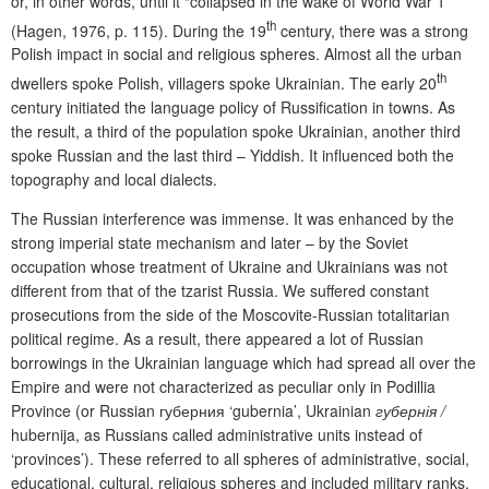
or, in other words, until it “collapsed in the wake of World War 1”
th
(Hagen, 1976, p.
115). During the 19
century, there was a strong
Polish impact in social and religious spheres. Almost all the urban
th
dwellers spoke Polish, villagers spoke Ukrainian. The early 20
century initiated the language policy of Russification in towns. As
the result, a third of the population spoke Ukrainian, another third
spoke Russian and the last third
– Yiddish. It influenced both the
topography and local dialects.
The Russian interference was immense. It was enhanced by the
strong imperial state mechanism and later
– by the Soviet
occupation whose treatment of Ukraine and Ukrainians was not
different from that of the tzarist Russia. We suffered constant
prosecutions from the side of the M
o
scovite-Russian totalitarian
political regime
. As a result, there appeared a lot of Russian
borrowings in the Ukrainian language
which had spread all over the
Empire and were not characterized as peculiar only in Podillia
Province (or Rus
sian
губерния
‘
gubernia
’
,
Ukrainian
губернія /
hubernija, as Russians called administrative units instead of
‘provinces’). These referred to all spheres of administrative, social,
educational, cultural, religious spheres and included military ranks,