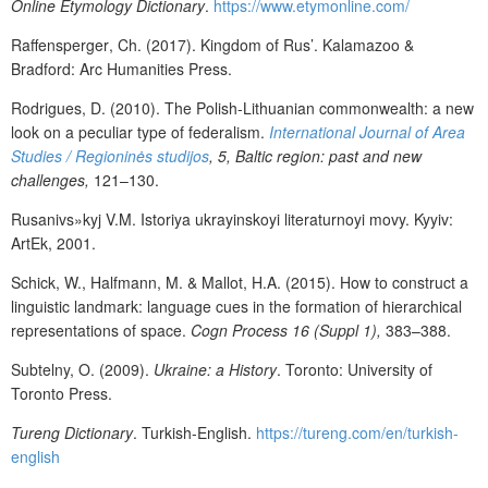
Online Etymology Dictionary
.
https://www.etymonline.com/
Raffensperger
,
Ch. (2017).
Kingdom of Rus’
. Kalamazoo &
Bradford
:
Arc Humanities Press
.
Rodrigues, D. (2010).
The Polish-Lithuanian commonwealth: a new
look on a peculiar type of federalism
.
International Journal of Area
Studies / Regioninės studijos
, 5,
Baltic region: past and new
challenges,
121–130
.
Rusanivs»kyj V.M. Istoriya ukrayinskoyi literaturnoyi movy. Kyyiv:
ArtEk, 2001.
Schick, W., Halfmann, M. & Mallot, H.A. (2015). How to construct a
linguistic
landmark: language cues in the formation of hierarchical
representations of space.
Cogn Process
16 (Suppl 1),
383–388
.
Subtelny, O. (2009).
Ukraine: a History
. Toronto: University of
Toronto Press.
Tureng Dictionary
. Turkish-English.
https://tureng.com/en/turkish-
english