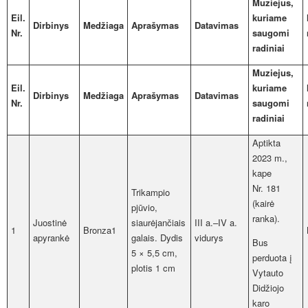
Muziejus,
Eil.
kuriame
Dirbinys
Medžiaga
Aprašymas
Datavimas
Nr.
saugomi
radiniai
Muziejus,
Eil.
kuriame
Dirbinys
Medžiaga
Aprašymas
Datavimas
Nr.
saugomi
radiniai
Aptikta
2023 m.,
kape
Nr. 181
Trikampio
(kairė
pjūvio,
ranka).
Juostinė
siaurėjančiais
III a.–IV a.
1
Bronza1
apyrankė
galais. Dydis
vidurys
Bus
5 × 5,5 cm,
perduota į
plotis 1 cm
Vytauto
Didžiojo
karo