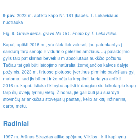
9 pav.
2023 m. aptikto kapo Nr. 181 įkapės. T. Lekavičiaus
nuotrauka
Fig. 9.
Grave items, grave No 181. Photo by T. Lekavičius.
Kapai, aptikti 2016 m., yra šiek tiek vėlesni, jau patenkantys į
sandūrą tarp senojo ir vidurinio geležies amžiaus. Jų palaidojimo
gylis taip pat skiriasi beveik 8 m absoliutaus aukščio požiūriu.
Tačiau tai gali būti laidojimo natūraliai žemėjančios kalvos dalyje
požymis. 2023 m. tirtuose plotuose įvertinus pirminio paviršiaus gylį
matoma, kad jis būtent ir žemėja ta kryptimi, kuria yra aptikti
2016 m. kapai. Išlieka tikimybė aptikti ir daugiau šio laikotarpio kapų
tarp šių dviejų tyrimų vietų. Žinoma, jie gali būti jau suardyti
stovinčių ar anksčiau stovėjusių pastatų, kelio ar kitų inžinerinių
darbų metu.
Radiniai
1997 m. Arūnas Strazdas atliko spėjamų Vilkijos I ir II kapinynų