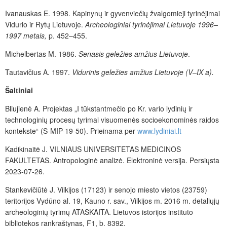
Ivanauskas E. 1998. Kapinynų ir gyvenviečių žvalgomieji tyrinėjimai
Vidurio ir Rytų Lietuvoje.
Archeologiniai tyrinėjimai Lietuvoje 1996–
1997 metais,
p. 452–455.
Michelbertas M. 1986.
Senasis geležies amžius Lietuvoje
.
Tautavičius A. 1997.
Vidurinis geležies amžius Lietuvoje (V–IX a).
Šaltiniai
Bliujienė A. Projektas „I tūkstantmečio po Kr. vario lydinių ir
technologinių procesų tyrimai visuomenės socioekonominės raidos
kontekste“ (S-MIP-19-50). Prieinama per
www.lydiniai.lt
Kadikinaitė J. VILNIAUS UNIVERSITETAS MEDICINOS
FAKULTETAS. Antropologinė analizė. Elektroninė versija. Persiųsta
2023-07-26.
Stankevičiūtė J. Vilkijos (17123) ir senojo miesto vietos (23759)
teritorijos Vydūno al. 19, Kauno r. sav., Vilkijos m. 2016 m. detaliųjų
archeologinių tyrimų ATASKAITA. Lietuvos istorijos instituto
bibliotekos rankraštynas, F1, b. 8392.