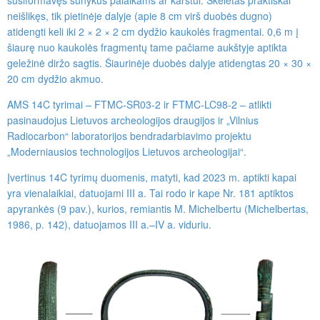
susiformavęs sunykus palaikams ar karstui. Skeletas praktiškai
neišlikęs, tik pietinėje dalyje (apie 8 cm virš duobės dugno)
atidengti keli iki 2 × 2 × 2 cm dydžio kaukolės fragmentai. 0,6 m į
šiaurę nuo kaukolės fragmentų tame pačiame aukštyje aptikta
geležinė diržo sagtis. Šiaurinėje duobės dalyje atidengtas 20 × 30 ×
20 cm dydžio akmuo.
AMS 14C tyrimai – FTMC-SR03-2 ir FTMC-LC98-2 – atlikti
pasinaudojus Lietuvos archeologijos draugijos ir „Vilnius
Radiocarbon“ laboratorijos bendradarbiavimo projektu
„Moderniausios technologijos Lietuvos archeologijai“.
Įvertinus 14C tyrimų duomenis, matyti, kad 2023 m. aptikti kapai
yra vienalaikiai, datuojami III a. Tai rodo ir kape Nr. 181 aptiktos
apyrankės (9 pav.), kurios, remiantis M. Michelbertu (Michelbertas,
1986, p. 142), datuojamos III a.–IV a. viduriu.