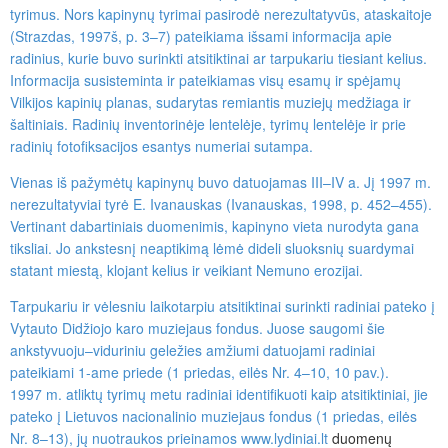
tyrimus. Nors kapinynų tyrimai pasirodė nerezultatyvūs, ataskaitoje
(Strazdas, 1997š, p. 3–7) pateikiama išsami informacija apie
radinius, kurie buvo surinkti atsitiktinai ar tarpukariu tiesiant kelius.
Informacija susisteminta ir pateikiamas visų esamų ir spėjamų
Vilkijos kapinių planas, sudarytas remiantis muziejų medžiaga ir
šaltiniais. Radinių inventorinėje lentelėje, tyrimų lentelėje ir prie
radinių fotofiksacijos esantys numeriai sutampa.
Vienas iš pažymėtų kapinynų buvo datuojamas III–IV a. Jį 1997 m.
nerezultatyviai tyrė E. Ivanauskas (Ivanauskas, 1998, p. 452–455).
Vertinant dabartiniais duomenimis, kapinyno vieta nurodyta gana
tiksliai. Jo ankstesnį neaptikimą lėmė dideli sluoksnių suardymai
statant miestą, klojant kelius ir veikiant Nemuno erozijai.
Tarpukariu ir vėlesniu laikotarpiu atsitiktinai surinkti radiniai pateko į
Vytauto Didžiojo karo muziejaus fondus. Juose saugomi šie
ankstyvuoju–viduriniu geležies amžiumi datuojami radiniai
pateikiami 1-ame priede (1 priedas, eilės Nr. 4–10, 10 pav.).
1997 m. atliktų tyrimų metu radiniai identifikuoti kaip atsitiktiniai, jie
pateko į Lietuvos nacionalinio muziejaus fondus (1 priedas, eilės
Nr. 8–13), jų nuotraukos prieinamos
www.lydiniai.lt
duomenų