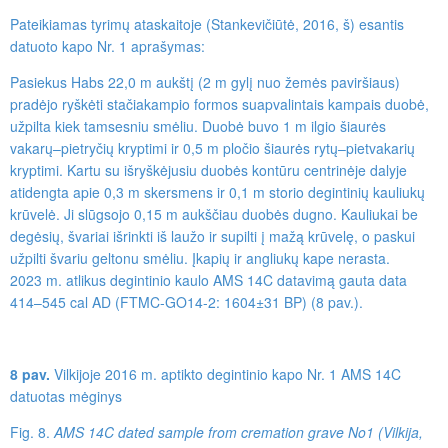
Pateikiamas tyrimų ataskaitoje (Stankevičiūtė, 2016, š) esantis
datuoto kapo Nr. 1 aprašymas:
Pasiekus Habs 22,0 m aukštį (2 m gylį nuo žemės paviršiaus)
pradėjo ryškėti stačiakampio formos suapvalintais kampais duobė,
užpilta kiek tamsesniu smėliu. Duobė buvo 1 m ilgio šiaurės
vakarų–pietryčių kryptimi ir 0,5 m pločio šiaurės rytų–pietvakarių
kryptimi. Kartu su išryškėjusiu duobės kontūru centrinėje dalyje
atidengta apie 0,3 m skersmens ir 0,1 m storio degintinių kauliukų
krūvelė. Ji slūgsojo 0,15 m aukščiau duobės dugno. Kauliukai be
degėsių, švariai išrinkti iš laužo ir supilti į mažą krūvelę, o paskui
užpilti švariu geltonu smėliu. Įkapių ir angliukų kape nerasta.
2023 m. atlikus degintinio kaulo AMS 14C datavimą gauta data
414–545 cal AD (FTMC-GO14-2: 1604±31 BP) (8 pav.).
8 pav.
Vilkijoje 2016 m. aptikto degintinio kapo Nr. 1 AMS 14C
datuotas mėginys
Fig. 8.
AMS 14C dated sample from cremation grave No1 (Vilkija,