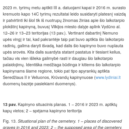
2023 m. tyrimų metu aptikti III a. datuojami kapai ir 2016 m. surasto
kremuoto kapo 14C tyrimų rezultatai leido susidaryti platesnį vaizdą
ir patvirtinti iki šiol tik iš nuotrupų žinomas žinias apie šio laikotarpio
plokštinį kapinyną, buvusį Vilkijos miesto dalyje aplink Vydūno al.
12–26 ir 13–23 teritorijas (13 pav.). Vertinant dabartinį Nemuno
upės vingį ir tai, kad pakrantėje taip pat buvo aptikta šio laikotarpio
radinių, galima daryti išvadą, kad dalis šio kapinyno buvo nuplauta
upės srovės. Kita dalis suardyta statant pastatus ir tiesiant kelius,
tačiau vis vien išlieka galimybė rasti ir daugiau šio laikotarpio
palaidojimų. Identiška medžiaga būdinga ir kitiems šio laikotarpio
kapinynams šiame regione, tokio pat tipo apyrankių aptikta
Seredžiaus II ir Veliuonos, Krūvandų kapinynuose (
www.lydiniai.lt
duomenų bazėje pasiekiami duomenys).
13 pav.
Kapinyno situacinis planas. 1 – 2016 ir 2023 m. aptiktų
kapų vietos; 2 – spėjama kapinyno teritorija
Fig. 13.
Situational plan of the cemetery. 1 – places of discovered
graves in 2016 and 2023; 2 – the supposed area of the cemetery.