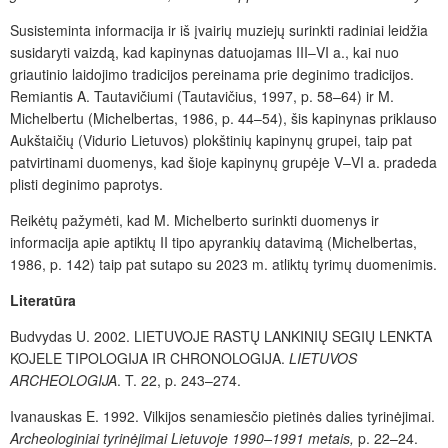
Susisteminta informacija ir iš įvairių muziejų surinkti radiniai leidžia
susidaryti vaizdą, kad kapinynas datuojamas III–VI a., kai nuo
griautinio laidojimo tradicijos pereinama prie deginimo tradicijos.
Remiantis A. Tautavičiumi (Tautavičius, 1997, p. 58–64) ir M.
Michelbertu (Michelbertas, 1986, p. 44–54), šis kapinynas priklauso
Aukštaičių (Vidurio Lietuvos) plokštinių kapinynų grupei, taip pat
patvirtinami duomenys, kad šioje kapinynų grupėje V–VI a. pradeda
plisti deginimo paprotys.
Reikėtų pažymėti, kad M. Michelberto surinkti duomenys ir
informacija apie aptiktų II tipo apyrankių datavimą (Michelbertas,
1986, p. 142) taip pat sutapo su 2023 m. atliktų tyrimų duomenimis.
Literatūra
Budvydas U. 2002. LIETUVOJE RASTŲ LANKINIŲ SEGIŲ LENKTA
KOJELE TIPOLOGIJA IR CHRONOLOGIJA.
LIETUVOS
ARCHEOLOGIJA
. T. 22, p. 243–274.
Ivanauskas E. 1992. Vilkijos senamiesčio pietinės dalies tyrinėjimai.
Archeologiniai tyrinėjimai Lietuvoje 1990–1991 metais,
p. 22–24.