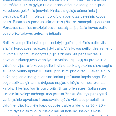
pakraščio, 0,15 m gylyje nuo duobės viršaus atidengtas stipriai
korodavęs geležinis įmovinis kirvis. Jis gulėjo ašmenimis į
pietryčius. 0,24 m į pietus nuo kirvio atidengtas geležinis kovos
peilis. Pastarasis padėtas ašmenimis į šiaurę, smaigaliu į vakarus.
Perdavus radinius muziejui buvo nustatyta, jog šalia kovos peilio
buvo prikorodavęs geležinis ietigalis.
Šalia kovos peilio tokioje pat padėtyje gulėjo geležinis peilis. Jis
stipriai korodavęs, sulūžęs į dvi dalis. Virš kovos peilio, ties ašmenų
ir įkotės jungtimi, atidengtas įvijinis žiedas. Jis pagamintas iš
apvalaus skerspjūvio vario lydinio vielos, trijų įvijų su praplatinta
vidurine įvija. Tarp kovos peilio ir kirvio aptikta geležinė diržo sagtis
su vario lydinio apkalėliu, skirtu pritvirtinti prie diržo. Į vakarus nuo
diržo sagties atidengta lankinė lenkta profiliuota kojele segė. Po
sege aptiktas gintarinis dvigubo nupjauto kūgio formos tekintas
karolis. Tikėtina, jog jis buvo pritvirtintas prie segės. Šalia segės
vienoje krūvelėje atidengti trys įvijiniai žiedai. Visi trys padaryti iš
vario lydinio apvalaus ir pusapvalio pjūvio vielos su praplatinta
vidurine įvija. Rytinėje kapo duobės dalyje atidengtas 30 × 20 ×
30 cm dydžio akmuo. Mirusiojo kaulai neišlikę, išskyrus kelis