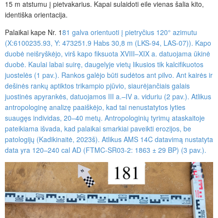
15 m atstumu į pietvakarius. Kapai sulaidoti eile vienas šalia kito,
identiška orientacija.
Palaikai kape Nr. 1
81 galva orientuoti į pietryčius 120° azimutu
(X:6100235.93, Y: 473251.9 Habs 30,8 m (LKS-94, LAS-07)). Kapo
duobė neišryškėjo, virš kapo fiksuota XVIII–XIX a. datuojama ūkinė
duobė. Kaulai labai suirę, daugelyje vietų likusios tik kalcifikuotos
juostelės (1 pav.). Rankos galėjo būti sudėtos ant pilvo. Ant kairės ir
dešinės rankų aptiktos trikampio pjūvio, siaurėjančiais galais
juostinės apyrankės, datuojamos III a.–IV a. viduriu (2
pav.). Atlikus
antropologinę analizę paaiškėjo, kad tai nenustatytos lyties
suaugęs individas, 20–40 metų. Antropologinių tyrimų ataskaitoje
pateikiama išvada, kad palaikai smarkiai paveikti erozijos, be
patologijų (Kadikinaitė, 2023š). Atlikus AMS 14C datavimą nustatyta
data yra 120–240 cal AD (FTMC-SR03-2: 1863 ± 29 BP) (3 pav.).