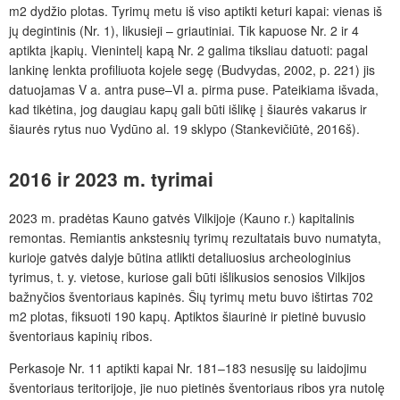
m2 dydžio plotas. Tyrimų metu iš viso aptikti keturi kapai: vienas iš
jų degintinis (Nr. 1), likusieji – griautiniai. Tik kapuose Nr. 2 ir 4
aptikta įkapių. Vienintelį kapą Nr. 2 galima tiksliau datuoti: pagal
lankinę lenkta profiliuota kojele segę (Budvydas, 2002, p. 221) jis
datuojamas V a. antra puse–VI a. pirma puse. Pateikiama išvada,
kad tikėtina, jog daugiau kapų gali būti išlikę į šiaurės vakarus ir
šiaurės rytus nuo Vydūno al. 19 sklypo (Stankevičiūtė, 2016š).
2016 ir 2023 m. tyrimai
2023 m. pradėtas Kauno gatvės Vilkijoje (Kauno r.) kapitalinis
remontas. Remiantis ankstesnių tyrimų rezultatais buvo numatyta,
kurioje gatvės dalyje būtina atlikti detaliuosius archeologinius
tyrimus, t. y. vietose, kuriose gali būti išlikusios senosios Vilkijos
bažnyčios šventoriaus kapinės. Šių tyrimų metu buvo ištirtas 702
m2 plotas, fiksuoti 190 kapų. Aptiktos šiaurinė ir pietinė buvusio
šventoriaus kapinių ribos.
Perkasoje Nr. 11 aptikti kapai Nr. 181–183 nesusiję su laidojimu
šventoriaus teritorijoje, jie nuo pietinės šventoriaus ribos yra nutolę