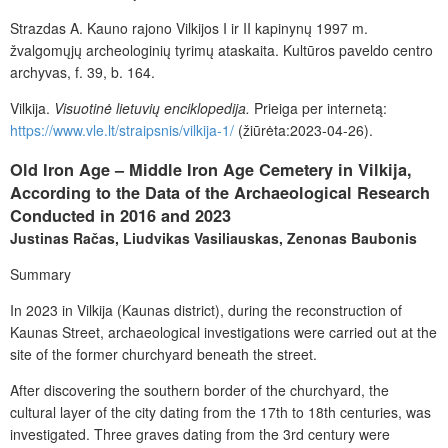
Strazdas A. Kauno rajono Vilkijos I ir II kapinynų 1997 m.
žvalgomųjų archeologinių tyrimų ataskaita. Kultūros paveldo centro
archyvas, f. 39, b. 164.
Vilkija.
Visuotinė lietuvių enciklopedija.
Prieiga per internetą:
https://www.vle.lt/straipsnis/vilkija-1/
(žiūrėta:2023-04-26).
Old Iron Age – Middle Iron Age Cemetery in Vilkija,
According to the Data of the Archaeological Research
Conducted in 2016 and 2023
Justinas Račas, Liudvikas Vasiliauskas, Zenonas Baubonis
Summary
In 2023 in Vilkija (Kaunas district), during the reconstruction of
Kaunas Street, archaeological investigations were carried out at the
site of the former churchyard beneath the street.
After discovering the southern border of the churchyard, the
cultural layer of the city dating from the 17th to 18th centuries, was
investigated. Three graves dating from the 3rd century were