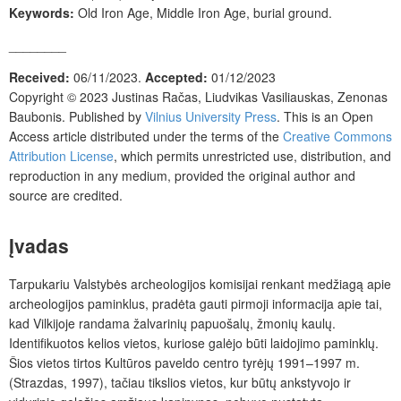
Keywords:
Old Iron Age, Middle Iron Age, burial ground.
________
Received:
06/11/2023.
Accepted:
01/12/2023
Copyright © 2023
Justinas Račas, Liudvikas Vasiliauskas, Zenonas
Baubonis
. Published by
Vilnius University Press
. This is an Open
Access article distributed under the terms of the
Creative Commons
Attribution License
, which permits unrestricted use, distribution, and
reproduction in any medium, provided the original author and
source are credited.
Įvadas
Tarpukariu Valstybės archeologijos komisijai renkant medžiagą apie
archeologijos paminklus, pradėta gauti pirmoji informacija apie tai,
kad Vilkijoje randama žalvarinių papuošalų, žmonių kaulų.
Identifikuotos kelios vietos, kuriose galėjo būti laidojimo paminklų.
Šios vietos tirtos Kultūros paveldo centro tyrėjų 1991–1997 m.
(Strazdas, 1997), tačiau tikslios vietos, kur būtų ankstyvojo ir