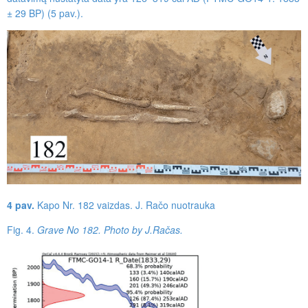
± 29 BP) (5 pav.).
4 pav.
Kapo Nr. 182 vaizdas. J. Račo nuotrauka
Fig. 4.
Grave No 182. Photo by J.Račas.