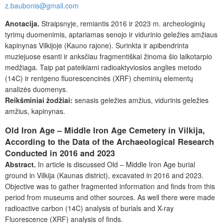
z.baubonis@gmail.com
Anotacija.
Straipsnyje, remiantis 2016 ir 2023 m. archeologinių
tyrimų duomenimis, aptariamas
senojo ir vidurinio geležies amžiaus
kapinynas Vilkijoje (Kauno rajone). Surinkta ir apibendrinta
muziejuose esanti ir anksčiau fragmentiškai žinoma šio laikotarpio
medžiaga. Taip pat pateikiami radioaktyviosios anglies metodo
(14C) ir rentgeno fluorescencinės (XRF) cheminių elementų
analizės duomenys.
Reikšminiai žodžiai:
senasis geležies amžius, vidurinis geležies
amžius, kapinynas.
Old Iron Age – Middle Iron Age Cemetery in Vilkija,
According to the Data of the Archaeological Research
Conducted in 2016 and 2023
Abstract.
In article is discussed Old – Middle Iron Age burial
ground in Vilkija (Kaunas district), excavated in 2016 and 2023.
Objective was to gather fragmented information and finds from this
period from museums and other sources. As well there were made
radioactive carbon (14C) analysis of burials and X-ray
Fluorescence (XRF) analysis of finds.