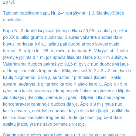
2016).
Taip pat pateikiami kapų Nr. 2–4 aprašymai iš J. Stankevičiūtės
ataskaitos:
Kapo Nr. 2 duobė išryškėjo įžemyje Habs 20,95 m aukštyje, iškart
po XX a. pilko grunto sluoksniu. Šiaurės vakarinė duobės dalis
buvusi perkasta XX a., tačiau pati duobė atrodo buvusi ovalo
formos, 2 m ilgio ir 1,05 m pločio, orientuota R–V kryptimi. Duobė
įžemyje įgilinta 0,4 m, jos apačia fiksuota Habs 20,54 m aukštyje.
Vakariniame duobės pakraštyje 0,25 m gylyje nuo duobės viršaus
atidengti kaukolės fragmentai. Išlikę vos keli iki 2 × 2 × 2 cm dydžio
kaulų fragmentai. Šalia jų surastos ir pirmosios įkapės – kaklo
apvara, sudaryta iš gintarinio karolio ir alavo karolių. Apie 0,15 m į
rytus nuo kaklo apvaros atidengtas geležinis smeigtukas su kilpele.
Jis sulūžęs į dvi dalis, vienos iš jų gale – kilpelė. Likusios įkapės
koncentravosi centrinėje duobės dalyje. Apie 0,9 m į rytus nuo
kaklo apvaros, centrinėje duobės dalyje šalia kitų įkapių, aptikti dar
keli smulkūs kaukolės fragmentai, todėl gali būti, jog bent dalis
aptiktų įkapių yra ne savo pirminėje vietoje.
Šiauriniame duobės pakraštyje, apie 0,8 m į rytus nuo vakarinio