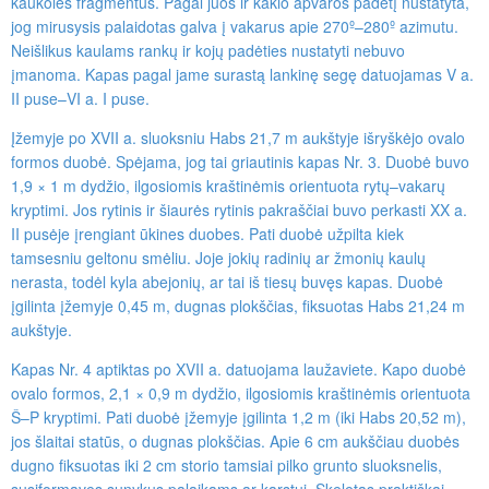
kaukolės fragmentus. Pagal juos ir kaklo apvaros padėtį nustatyta,
jog mirusysis palaidotas galva į vakarus apie 270º–280º azimutu.
Neišlikus kaulams rankų ir kojų padėties nustatyti nebuvo
įmanoma. Kapas pagal jame surastą lankinę segę datuojamas V a.
II puse–VI a. I puse.
Įžemyje po XVII a. sluoksniu Habs 21,7 m aukštyje išryškėjo ovalo
formos duobė. Spėjama, jog tai griautinis kapas Nr. 3. Duobė buvo
1,9 × 1 m dydžio, ilgosiomis kraštinėmis orientuota rytų–vakarų
kryptimi. Jos rytinis ir šiaurės rytinis pakraščiai buvo perkasti XX a.
II pusėje įrengiant ūkines duobes. Pati duobė užpilta kiek
tamsesniu geltonu smėliu. Joje jokių radinių ar žmonių kaulų
nerasta, todėl kyla abejonių, ar tai iš tiesų buvęs kapas. Duobė
įgilinta įžemyje 0,45 m, dugnas plokščias, fiksuotas Habs 21,24 m
aukštyje.
Kapas Nr. 4 aptiktas po XVII a. datuojama laužaviete. Kapo duobė
ovalo formos, 2,1 × 0,9 m dydžio, ilgosiomis kraštinėmis orientuota
Š–P kryptimi. Pati duobė įžemyje įgilinta 1,2 m (iki Habs 20,52 m),
jos šlaitai statūs, o dugnas plokščias. Apie 6 cm aukščiau duobės
dugno fiksuotas iki 2 cm storio tamsiai pilko grunto sluoksnelis,