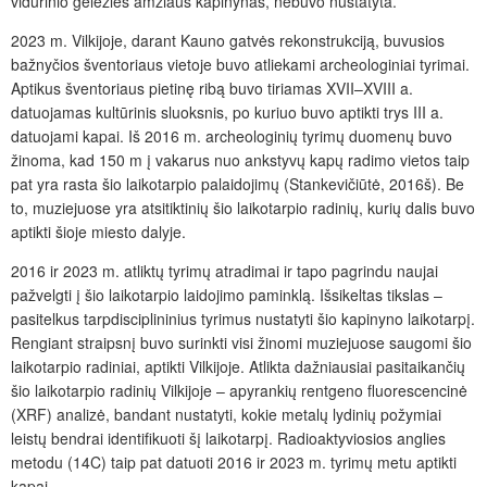
vidurinio geležies amžiaus kapinynas, nebuvo nustatyta.
2023 m. Vilkijoje, darant Kauno gatvės rekonstrukciją, buvusios
bažnyčios šventoriaus vietoje buvo atliekami archeologiniai tyrimai.
Aptikus šventoriaus pietinę ribą buvo tiriamas XVII–XVIII a.
datuojamas kultūrinis sluoksnis, po kuriuo buvo aptikti trys III a.
datuojami kapai. Iš 2016 m. archeologinių tyrimų duomenų buvo
žinoma, kad 150 m į vakarus nuo ankstyvų kapų radimo vietos taip
pat yra rasta šio laikotarpio palaidojimų (Stankevičiūtė, 2016š). Be
to, muziejuose yra atsitiktinių šio laikotarpio radinių, kurių dalis buvo
aptikti šioje miesto dalyje.
2016 ir 2023 m. atliktų tyrimų atradimai ir tapo pagrindu naujai
pažvelgti į šio laikotarpio laidojimo paminklą. Išsikeltas tikslas –
pasitelkus tarpdisciplininius tyrimus nustatyti šio kapinyno laikotarpį.
Rengiant straipsnį buvo surinkti visi žinomi muziejuose saugomi šio
laikotarpio radiniai, aptikti Vilkijoje. Atlikta dažniausiai pasitaikančių
šio laikotarpio radinių Vilkijoje – apyrankių rentgeno fluorescencinė
(XRF) analizė, bandant nustatyti, kokie metalų lydinių požymiai
leistų bendrai identifikuoti šį laikotarpį. Radioaktyviosios anglies
metodu (14C) taip pat datuoti 2016 ir 2023 m. tyrimų metu aptikti
kapai.