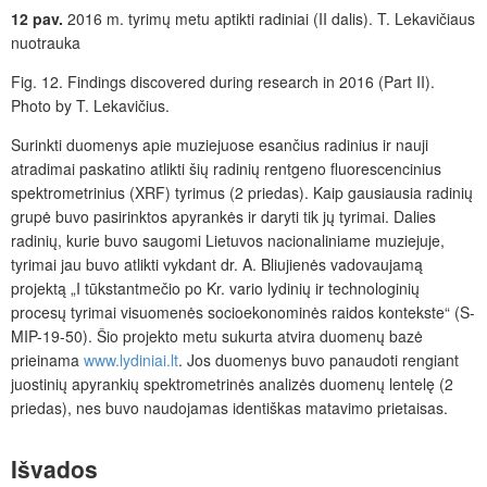
12 pav.
2016 m. tyrimų metu aptikti radiniai (II dalis). T. Lekavičiaus
nuotrauka
Fig. 12. Findings discovered during research in 2016 (Part II).
Photo by T. Lekavičius.
Surinkti duomenys apie muziejuose esančius radinius ir nauji
atradimai paskatino atlikti šių radinių rentgeno fluorescencinius
spektrometrinius (XRF) tyrimus (2
priedas). Kaip gausiausia radinių
grupė buvo pasirinktos apyrankės ir daryti tik jų tyrimai. Dalies
radinių, kurie buvo saugomi Lietuvos nacionaliniame muziejuje,
tyrimai jau buvo atlikti vykdant dr. A. Bliujienės vadovaujamą
projektą „I tūkstantmečio po Kr. vario lydinių ir technologinių
procesų tyrimai visuomenės socioekonominės raidos kontekste“ (S-
MIP-19-50). Šio projekto metu sukurta atvira duomenų bazė
prieinama
www.lydiniai.lt
. Jos duomenys buvo panaudoti rengiant
juostinių apyrankių spektrometrinės analizės duomenų lentelę (2
priedas), nes buvo naudojamas identiškas matavimo prietaisas.
Išvados