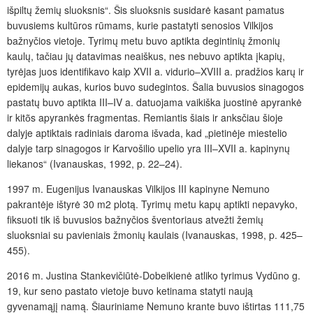
išpiltų žemių sluoksnis“. Šis sluoksnis susidarė kasant pamatus
buvusiems kultūros rūmams, kurie pastatyti senosios Vilkijos
bažnyčios vietoje. Tyrimų metu buvo aptikta degintinių žmonių
kaulų, tačiau jų datavimas neaiškus, nes nebuvo aptikta įkapių,
tyrėjas juos identifikavo kaip XVII a. vidurio–XVIII a. pradžios karų ir
epidemijų aukas, kurios buvo sudegintos. Šalia buvusios sinagogos
pastatų buvo aptikta III–IV a. datuojama vaikiška juostinė apyrankė
ir kito͂s apyrankės fragmentas. Remiantis šiais ir anksčiau šioje
dalyje aptiktais radiniais daroma išvada, kad „pietinėje miestelio
dalyje tarp sinagogos ir Karvošilio upelio yra III–XVII a. kapinynų
liekanos“ (Ivanauskas, 1992, p. 22–24).
1997 m. Eugenijus Ivanauskas Vilkijos III kapinyne Nemuno
pakrantėje ištyrė 30 m2 plotą. Tyrimų metu kapų aptikti nepavyko,
fiksuoti tik iš buvusios bažnyčios šventoriaus atvežti žemių
sluoksniai su pavieniais žmonių kaulais (Ivanauskas, 1998, p. 425–
455).
2016 m. Justina Stankevičiūtė-Dobeikienė atliko tyrimus Vydūno g.
19, kur seno pastato vietoje buvo ketinama statyti naują
gyvenamąjį namą. Šiauriniame Nemuno krante buvo ištirtas 111,75