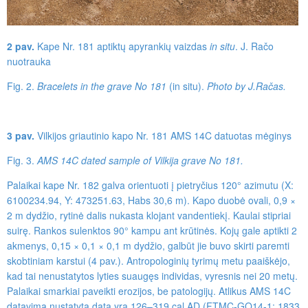
2 pav.
Kape Nr. 181 aptiktų apyrankių vaizdas
in situ
. J. Račo
nuotrauka
Fig. 2.
Bracelets in the grave No 181
(in situ).
Photo by J.Račas.
3 pav.
Vilkijos griautinio kapo Nr. 181 AMS 14C datuotas mėginys
Fig. 3.
AMS 14C dated sample of Vil­kija grave No 181.
Palaikai kape Nr. 182 galva orientuoti į pietryčius 120° azimutu (X:
6100234.94, Y: 473251.63, Habs 30,6 m). Kapo duobė ovali, 0,9 ×
2 m dydžio, rytinė dalis nukasta klojant vandentiekį. Kaulai stipriai
suirę. Rankos sulenktos 90° kampu ant krūtinės. Kojų gale aptikti 2
akmenys, 0,15 × 0,1 × 0,1 m dydžio, galbūt jie buvo skirti paremti
skobtiniam karstui (4 pav.). Antropologinių tyrimų metu paaiškėjo,
kad tai nenustatytos lyties suaugęs individas, vyresnis nei 20 metų.
Palaikai smarkiai paveikti erozijos, be patologijų. Atlikus AMS 14C
datavimą nustatyta data yra 126–319 cal AD (FTMC-GO14-1: 1833