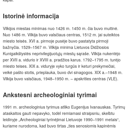
Istorinė informacija
Vilkijos miestas minimas nuo 1426 m. 1450 m. čia buvo muitinė.
Nuo 1486 m. Vilkija buvo valsčiaus centras, 1512 m. jai suteiktos
miesto teisės. XVI a. pirmoje pusėje buvo pastatyta pirmoji
bažnyčia. 1529–1567 m. Vilkija minima Lietuvos Didžiosios
Kunigaikštystės neprivilegijuotųjų miestų sąraše. Vilkija nukentėjo
per XVII a. vidurio ir XVIII a. pradžios karus. 1792–1795 m. turėjo
miesto teises. XIX a. viduryje vyko turgūs ir keturi prekymečiai,
veikė pašto stotis, prieplauka, buvo dvi sinagogos. XIX a.–1948 m.
Vilkija buvo valsčiaus, 1948–1950 m. – apskrities centras (VLE).
Ankstesni archeologiniai tyrimai
1991 m. archeologinius tyrimus atliko Eugenijus Ivanauskas. Tyrimų
ataskaitos gauti nepavyko, todėl remiamasi straipsniu, skelbtu
leidinyje „Archeologiniai tyrinėjimai Lietuvoje 1990–1991 metais“,
kuriame nurodoma, kad buvo tirtas „ties senosiomis kapinėmis