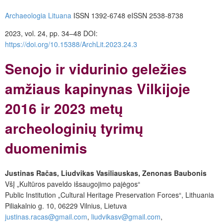
Archaeologia Lituana
ISSN 1392-6748 eISSN 2538-8738
2023, vol. 24, pp. 34–48 DOI:
https://doi.org/10.15388/ArchLit.2023.24.3
Senojo ir vidurinio geležies
amžiaus kapinynas Vilkijoje
2016 ir 2023 metų
archeologinių tyrimų
duomenimis
Justinas Račas, Liudvikas Vasiliauskas, Zenonas Baubonis
VšĮ „Kultūros paveldo išsaugojimo pajėgos“
Public Institution „Cultural Heritage Preservation Forces“, Lithuania
Piliakalnio g. 10, 06229 Vilnius, Lietuva
justinas.racas@gmail.com
,
liudvikasv@gmail.com
,