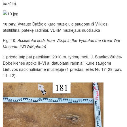
bazėje).
10 pav.
Vytauto Didžiojo karo muziejuje saugomi iš Vilkijos
atsitiktinai patekę radiniai. VDKM muziejaus nuotrauka
Fig. 10.
Accidental finds from Vilkija in the Vytautas the Great War
Museum (VGWM photo).
1 priede taip pat pateikiami 2016 m. tyrimų metu J. Stankevičiūtės-
Dobeikienės aptikti II–VI a. datuojami radiniai, kurie saugomi
Lietuvos nacionaliniame muziejuje (1 priedas, eilės Nr. 17–29, pav.
11–12).