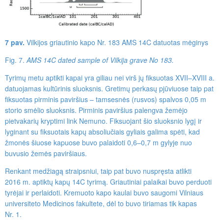
7 pav.
Vilkijos griautinio kapo Nr. 183 AMS 14C datuotas mėginys
Fig. 7.
AMS 14C dated sample of Vil­kija grave No 183.
Tyrimų metu aptikti kapai yra giliau nei virš jų fiksuotas XVII–XVIII a.
datuojamas kultūrinis sluoksnis. Gretimų perkasų pjūviuose taip pat
fiksuotas pirminis paviršius – tamsesnės (rusvos) spalvos 0,05 m
storio smėlio sluoksnis. Pirminis paviršius palengva žemėjo
pietvakarių kryptimi link Nemuno. Fiksuojant šio sluoksnio lygį ir
lyginant su fiksuotais kapų absoliučiais gyliais galima spėti, kad
žmonės šiuose kapuose buvo palaidoti 0,6–0,7 m gylyje nuo
buvusio žemės paviršiaus.
Renkant medžiagą straipsniui, taip pat buvo nuspręsta atlikti
2016 m. aptiktų kapų 14C tyrimą. Griautiniai palaikai buvo perduoti
tyrėjai ir perlaidoti. Kremuoto kapo kaulai buvo saugomi Vilniaus
universiteto Medicinos fakultete, dėl to buvo tiriamas tik kapas
Nr. 1.