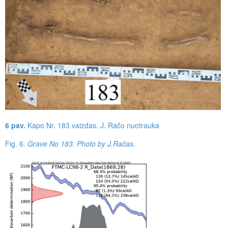
6 pav.
Kapo Nr. 183 vaizdas. J. Račo nuotrauka
Fig. 6.
Grave No 183. Photo by J.Račas.