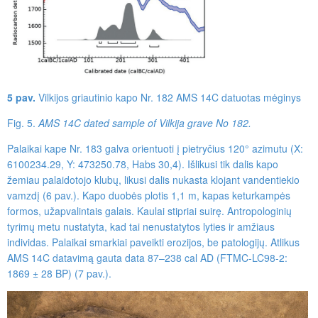
5 pav.
Vilkijos griautinio kapo Nr. 182 AMS 14C datuotas mėginys
Fig. 5.
AMS 14C dated sample of Vil­kija grave No 182.
Palaikai kape Nr. 183 galva orientuoti į pietryčius 120° azimutu (X:
6100234.29, Y: 473250.78, Habs 30,4). Išlikusi tik dalis kapo
žemiau palaidotojo klubų, likusi dalis nukasta klojant vandentiekio
vamzdį (6 pav.). Kapo duobės plotis 1,1 m, kapas keturkampės
formos, užapvalintais galais. Kaulai stipriai suirę. Antropologinių
tyrimų metu nustatyta, kad tai nenustatytos lyties ir amžiaus
individas. Palaikai smarkiai paveikti erozijos, be patologijų. Atlikus
AMS 14C datavimą gauta data 87–238 cal AD (FTMC-LC98-2:
1869 ± 28 BP) (7 pav.).