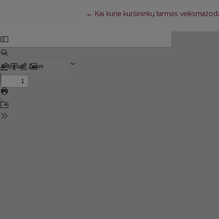
Return to Article Details
←
Kai kurie kuršininkų tarmės veiksmažodž