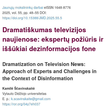
Jaunųjų mokslininkų darbai
e
ISSN 1648-8776
2025, vol. 55, pp. 48–55 DOI:
https://doi.org/10.15388/JMD.2025.55.
5
Dramatiškumas televizijos
naujienose: ekspertų požiūris ir
iššūkiai dezinformacijos fone
Dramatization on Television News:
Approach of Experts and Challenges in
the Context of Disinformation
Kamilė Ščavinskaitė
Vytauto Didžiojo universitetas
E. p.:
k.scavinskaite@gmail.com
https://ror.org/04y7eh037