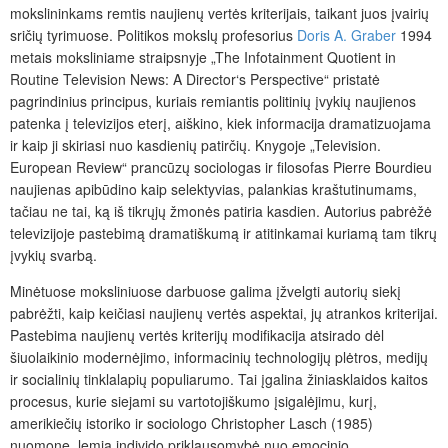
mokslininkams remtis naujienų vertės kriterijais, taikant juos įvairių
sričių tyrimuose. Politikos mokslų profesorius
Doris A. Graber
1994
metais moksliniame straipsnyje „The Infotainment Quotient in
Routine Television News: A Director‘s Perspective“ pristatė
pagrindinius principus, kuriais remiantis politinių įvykių naujienos
patenka į televizijos eterį, aiškino, kiek informacija dramatizuojama
ir kaip ji skiriasi nuo kasdienių patirčių. Knygoje „Television.
European Review“ prancūzų sociologas ir filosofas Pierre Bourdieu
naujienas apibūdino kaip selektyvias, palankias kraštutinumams,
tačiau ne tai, ką iš tikrųjų žmonės patiria kasdien. Autorius pabrėžė
televizijoje pastebimą dramatiškumą ir atitinkamai kuriamą tam tikrų
įvykių svarbą.
Minėtuose moksliniuose darbuose galima įžvelgti autorių siekį
pabrėžti, kaip keičiasi naujienų vertės aspektai, jų atrankos kriterijai.
Pastebima naujienų vertės kriterijų modifikacija atsirado dėl
šiuolaikinio modernėjimo, informacinių technologijų plėtros, medijų
ir socialinių tinklalapių populiarumo. Tai įgalina žiniasklaidos kaitos
procesus, kurie siejami su vartotojiškumo įsigalėjimu, kurį,
amerikiečių istoriko ir sociologo Christopher Lasch (1985)
nuomone, lemia individo priklausomybė nuo emocinio