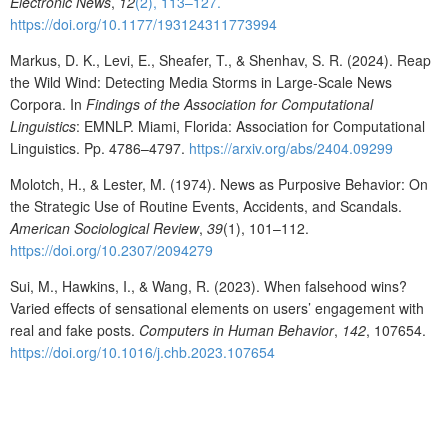
Electronic News
,
12
(2), 113–127.
https://doi.org/10.1177/193124311773994
Markus, D. K., Levi, E., Sheafer, T., & Shenhav, S. R. (2024). Reap
the Wild Wind: Detecting Media Storms in Large-Scale News
Corpora. In
Findings of the Association for Computational
Linguistics
: EMNLP. Miami, Florida: Association for Computational
Linguistics. Pp. 4786–4797.
https://arxiv.org/abs/2404.09299
Molotch, H., & Lester, M. (1974). News as Purposive Behavior: On
the Strategic Use of Routine Events, Accidents, and Scandals.
American Sociological Review
,
39
(1), 101–112.
https://doi.org/10.2307/2094279
Sui, M., Hawkins, I., & Wang, R. (2023). When falsehood wins?
Varied effects of sensational elements on users’ engagement with
real and fake posts.
Computers in Human Behavior
,
142
, 107654.
https://doi.org/10.1016/j.chb.2023.107654