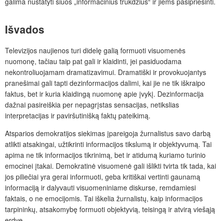
galima nustatyti šiuos „informacinius trukdžius“ ir jiems pasipriešinti.
Išvados
Televizijos naujienos turi didelę galią formuoti visuomenės
nuomonę, tačiau taip pat gali ir klaidinti, jei pasiduodama
nekontroliuojamam dramatizavimui. Dramatiški ir provokuojantys
pranešimai gali tapti dezinformacijos dalimi, kai jie ne tik iškraipo
faktus, bet ir kuria klaidingą nuomonę apie įvykį. Dezinformacija
dažnai pasireiškia per nepagrįstas sensacijas, netikslias
interpretacijas ir paviršutinišką faktų pateikimą.
Atsparios demokratijos siekimas įpareigoja žurnalistus savo darbą
atlikti atsakingai, užtikrinti informacijos tikslumą ir objektyvumą. Tai
apima ne tik informacijos tikrinimą, bet ir atidumą kuriamo turinio
emocinei įtakai. Demokratinė visuomenė gali išlikti tvirta tik tada, kai
jos piliečiai yra gerai informuoti, geba kritiškai vertinti gaunamą
informaciją ir dalyvauti visuomeniniame diskurse, remdamiesi
faktais, o ne emocijomis. Tai iškelia žurnalistų, kaip informacijos
tarpininkų, atsakomybę formuoti objektyvią, teisingą ir atvirą viešąją
erdvę.