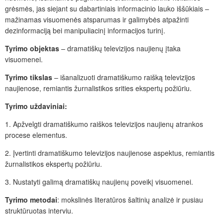
grėsmės, jas siejant su dabartiniais informacinio lauko iššūkiais –
mažinamas visuomenės atsparumas ir galimybės atpažinti
dezinformaciją bei manipuliacinį informacijos turinį.
Tyrimo objektas
– dramatiškų televizijos naujienų įtaka
visuomenei.
Tyrimo tikslas
– išanalizuoti dramatiškumo raišką televizijos
naujienose, remiantis žurnalistikos srities ekspertų požiūriu.
Tyrimo uždaviniai:
1.
Apžvelgti dramatiškumo raiškos televizijos naujienų atrankos
procese elementus.
2.
Įvertinti dramatiškumo televizijos naujienose aspektus, remiantis
žurnalistikos ekspertų požiūriu.
3.
Nustatyti galimą dramatiškų naujienų poveikį visuomenei.
Tyrimo metodai
: mokslinės literatūros šaltinių analizė ir pusiau
struktūruotas interviu.