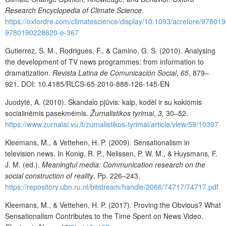
Research Encyclopedia of Climate Science
.
https://oxfordre.com/climatescience/display/10.1093/acrefore/9780
9780190228620-e-367
Gutierrez, S. M., Rodrigues, F., & Camino, G. S. (2010). Analysing
the development of TV news programmes: from information to
dramatization.
Revista Latina de Comunicación Social
,
65
, 879–
921. DOI: 10.4185/RLCS-65-2010-888-126-145-EN
Juodytė, A. (2010). Skandalo pjūvis: kaip, kodėl ir su kokiomis
socialinėmis pasekmėmis.
Žurnalistikos tyrimai
,
3,
30–52.
https://www.zurnalai.vu.lt/zurnalistikos-tyrimai/article/view/59/10397
Kleemans, M., & Vettehen, H. P. (2009). Sensationalism in
television news. In Konig, R. P., Nelissen, P. W. M., & Huysmans, F.
J. M. (ed.).
Meaningful media: Communication research on the
social construction of reality
. Pp. 226–243.
https://repository.ubn.ru.nl/bitstream/handle/2066/74717/74717.pdf
Kleemans, M., & Vettehen, H. P. (2017). Proving the Obvious? What
Sensationalism Contributes to the Time Spent on News Video.