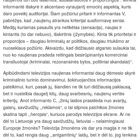
informantė išskyrė ir akcentavo vyraujantį emocinį aspektą, kuris
daro poveikį auditorijai. Šiam požiūriui pritarė ir informantas V,
pabrėžęs, kad „naujienų atrankos kriterijai susiformavę seniai.
Medijų kuriamas pasaulis yra netikėtas (sensacija), naujas ir
kintantis (to dar nebuvo), išskirtinis (įžymybės). Kinta tik prioritetai ir
proporcijos – daugiau kriminalų ar politikos, daugiau triukšmo ar
nuoseklaus požiūrio. Akivaizdu, kad didžiausio atgarsio sulaukia tai,
nuo ko naujienas pradeda reitingais besirūpinantys komerciniai
transliuotojai (kriminalai, rezonansinės bylos, politiniai skandalai)“.
Apibūdindami televizijos naujienas informantai daug dėmesio skyrė
kriminalinio turinio dominavimui, šokiruojančios informacijos
pateikimui, kuri, pasak jų, šiandien ne tik turi didžiausią paklausą,
bet ir nustelbia daugelį kitų, daug svarbesnių, naujienų vertės
kriterijų. Anot informanto C, „žinių laidos prasideda nuo avarijų,
gaisrų, savižudžių ,,reklamos“, o tai silpnos psichikos žmones
skatina tapti ,,herojais“, kuriuos parodys televizijos ekrane. Ar ne
dėl to Lietuvoje yra daug savižudžių, lietuviai – nelaimingiausi
Europoje žmonės? Televizija žmonėms vis dar yra magija ir ne tik
dėl to, kad rengia daug ,,antgamtinių“ laidų, bet ir dėl to, jog tenkina