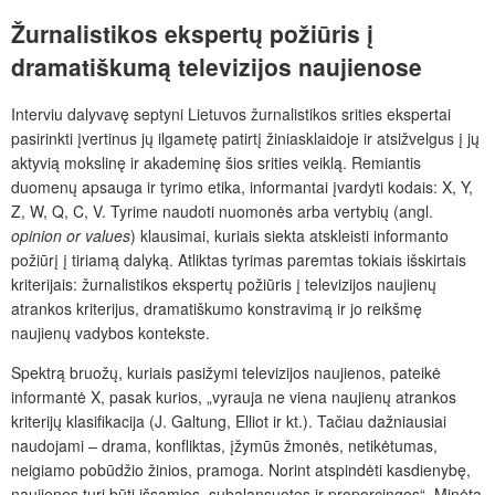
Žurnalistikos ekspertų požiūris į
dramatiškumą televizijos naujienose
Interviu dalyvavę septyni Lietuvos žurnalistikos srities ekspertai
pasirinkti įvertinus jų ilgametę patirtį žiniasklaidoje ir atsižvelgus į jų
aktyvią mokslinę ir akademinę šios srities veiklą. Remiantis
duomenų apsauga ir tyrimo etika, informantai įvardyti kodais: X, Y,
Z, W, Q, C, V. Tyrime naudoti nuomonės arba vertybių (angl.
opinion or values
) klausimai, kuriais siekta atskleisti informanto
požiūrį į tiriamą dalyką. Atliktas tyrimas paremtas tokiais išskirtais
kriterijais: žurnalistikos ekspertų požiūris į televizijos naujienų
atrankos kriterijus, dramatiškumo konstravimą ir jo reikšmę
naujienų vadybos kontekste.
Spektrą bruožų, kuriais pasižymi televizijos naujienos, pateikė
informantė X, pasak kurios, „vyrauja ne viena naujienų atrankos
kriterijų klasifikacija (J. Galtung, Elliot ir kt.). Tačiau dažniausiai
naudojami – drama, konfliktas, įžymūs žmonės, netikėtumas,
neigiamo pobūdžio žinios, pramoga. Norint atspindėti kasdienybę,
naujienos turi būti išsamios, subalansuotos ir proporcingos“. Minėta