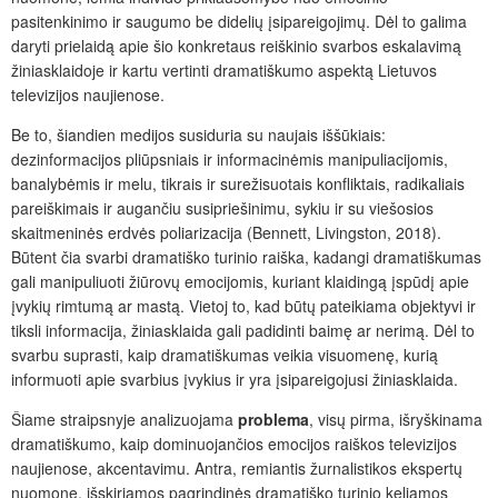
pasitenkinimo ir saugumo be didelių įsipareigojimų. Dėl to galima
daryti prielaidą apie šio konkretaus reiškinio svarbos eskalavimą
žiniasklaidoje ir kartu vertinti dramatiškumo aspektą Lietuvos
televizijos naujienose.
Be to, šiandien medijos susiduria su naujais iššūkiais:
dezinformacijos pliūpsniais ir informacinėmis manipuliacijomis,
banalybėmis ir melu, tikrais ir surežisuotais konfliktais, radikaliais
pareiškimais ir augančiu susipriešinimu, sykiu ir su viešosios
skaitmeninės erdvės poliarizacija (Bennett, Livingston, 2018).
Būtent čia svarbi dramatiško turinio raiška, kadangi dramatiškumas
gali manipuliuoti žiūrovų emocijomis, kuriant klaidingą įspūdį apie
įvykių rimtumą ar mastą. Vietoj to, kad būtų pateikiama objektyvi ir
tiksli informacija, žiniasklaida gali padidinti baimę ar nerimą. Dėl to
svarbu suprasti, kaip dramatiškumas veikia visuomenę, kurią
informuoti apie svarbius įvykius ir yra įsipareigojusi žiniasklaida.
Šiame straipsnyje analizuojama
problema
, visų pirma, išryškinama
dramatiškumo, kaip dominuojančios emocijos raiškos televizijos
naujienose, akcentavimu. Antra, remiantis žurnalistikos ekspertų
nuomone, išskiriamos pagrindinės dramatiško turinio keliamos