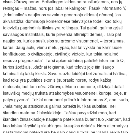
visus žiūrovų norus. Reikalingos laidos netransliuojamos, nes jų
reitingas – mažas, nors jos labai reikalingos“. Pasak informanto Y,
„kriminalinės naujienos savaime generuoja didesnį dėmesį, jos
akivaizdžiai dominuoja komercinėse televizijose todėl, kad tokių
televizijų pagrindinis tikslas yra reitingas. Tai galbūt galima grįsti
savisaugos instinktais, kurie priverčia atkreipti dėmesį. Taip pat
naujienos, kurios susijusios su grėsme visuomenei, – terorizmas,
karas, daug aukų vienu metu, ypač, kai tai vyksta ne kariniuose
konfliktuose, o civilizuotoje, civilinėje vietoje, kur tokia nelaimė
nebuvo prognozuota“. Tarsi apibendrinimą pateikė informantė Q,
kurios žodžiais, „dažnai teigiama, kad televizijoje itin išaugo
kriminalinių laidų kiekis. Savo ruožtu leidėjai bei žurnalistai tvirtina,
kad toks yra publikos skonis (suprask: norėtų rodyti kažką
rimtesnio, bet tam nėra žiūrovų). Mano nuomone, didžiajai daliai
lietuviškų medijų trūksta atsakomybės visuomenei, kurioje, beje, ir
patys gyvena“. Tokiai nuomonei pritarė ir informantas Z, anot kurio,
„nelaimingus atsitikimus galima pateikti kur kas subtiliau, nei
šiandien matoma žiniasklaidoje. Tačiau pavyzdžiai rodo, kad
šiandien žiniasklaidoje naujiena pateikiama būtent tuo „kampu“, kad
kuo labiau išryškėtų siaubingos, kraupios detalės. Nors alternatyvų
pastarosioms pateikti yra be galo daug ir tikrai ne visada reikia taip