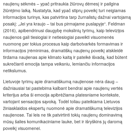
naujienų sėkmės – ypač pritraukia žiūrovų dėmesį ir pailgina
žiūrėjimo laiką. Nustatyta, kad ypač stiprų poveikį turi neigiamas
informacijos turinys, kas patvirtina tarp žurnalistų dažnai vartojamą
posakį: „Jei yra kraujo – tai bus pirmajame puslapyje“. Feldman
(2016), apibendrinusi daugybę mokslinių tyrimų, kaip televizijos
naujienos gali tiesiogiai ir netiesiogiai paveikti visuomenės
nuomonę per tokius procesus kaip darbotvarkės formavimas ir
informacijos įrėminimas, dramatiškų naujienų poveikį atskleidė
tirdama naujienas apie klimato kaitą ir pateikė išvadą, kad būtent
sukrečianti emocija tampa veiksniu, lemiančiu informacijos
netikslumus.
Lietuvoje tyrimų apie dramatiškumą naujienose nėra daug –
dažniausiai tai pastebima kalbant bendrai apie naujienų vertės
kriterijus arba ši emocija apibrėžiama platesniame kontekste,
vartojant sensacijos sąvoką. Todėl toliau pateikiama Lietuvos
žiniasklaidos ekspertų nuomonė apie dramatiškumą televizijos
naujienose. Tai leis ne tik patvirtinti tokių naujienų dominavimą
mūsų šalies komunikaciniame lauke, bet ir išryškins jų daromą
poveikį visuomenei.