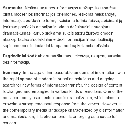
Santrauka
. Neišmatuojamos informacijos amžiuje, kai sparčiai
plinta modernios informacijos priemonės, ieškoma neišbandytų
informacijos perdavimo formų, keičiama turinio raiška, apipinant ją
įvairaus pobūdžio emocijomis. Viena dažniausiai naudojamų –
dramatiškumas, kuriuo siekiama sukelti stiprų žiūrovo emocinį
atsaką. Tačiau šiuolaikiniame dezinformacijos ir manipuliacijų
kupiname medijų lauke tai tampa nerimą keliančiu reiškiniu.
Pagrindiniai
žodžiai
: dramatiškumas, televizija, naujienų atranka,
dezinformacija.
Summary.
In the age of immeasurable amounts of information, with
the rapid spread of modern information solutions and ongoing
search for new forms of information transfer, the design of content
is changed and entangled in various kinds of emotions. One of the
most commonly used techniques is dramatization, which aims to
provoke a strong emotional response from the viewer. However, in
the contemporary media landscape characterized by disinformation
and manipulation, this phenomenon is emerging as a cause for
concern.