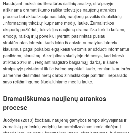
Naudojant mokslinės literatūros šaltinių analizę, straipsnyje
aiškinama dramatiškumo raiška televizijos naujienų atrankos
procese bei aktualizuojamas tokių naujienų poveikis šiuolaikinių
„informacinių trikdžių“ kupiname medijų lauke. Žurnalistikos
ekspertų požiūriui į televizijos naujienų dramatišku turiniu keliamų
emocijų raišką ir jų poveikiui įvertinti pasirinktas pusiau
struktūruotas interviu, kuris leido iš anksto numatytus interviu
klausimus pagal pokalbio eigą keisti vietomis ar užduoti informantui
papildomų klausimų. Atkreiptinas skaitytojo dėmesys, kad interviu
atliktas 2016 m., rengiant magistro baigiamąjį darbą, ir šiame
straipsnyje pristatomi tik tie tyrimo aspektai, kurie, remiantis autorės
asmenine dešimties metų darbo žiniasklaidoje patirtimi, neprarado
savo reikšmingumo šiuolaikiniame medijų lauke.
Dramatiškumas naujienų atrankos
procese
Juodytės (2010) žodžiais, naujienų gamybos tempo aktyvėjimas ir
žurnalistų profesinių vertybių komercializavimas lemia didėjantį