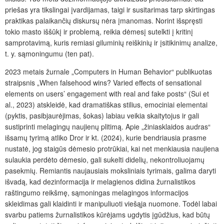
priešas yra tikslingai įvardijamas, taigi ir susitarimas tarp skirtingas
praktikas palaikančių diskursų nėra įmanomas. Norint išspręsti
tokio masto iššūkį ir problemą, reikia dėmesį sutelkti į kritinį
samprotavimą, kuris remiasi giluminių reiškinių ir įsitikinimų analize,
t. y. sąmoningumu (ten pat).
2023 metais žurnale „Computers in Human Behavior“ publikuotas
straipsnis „When falsehood wins? Varied effects of sensational
elements on users’ engagement with real and fake posts“ (Sui et
al., 2023) atskleidė, kad dramatiškas stilius, emociniai elementai
(pyktis, pasibjaurėjimas, šokas) labiau veikia skaitytojus ir gali
sustiprinti melagingų naujienų plitimą. Apie „žiniasklaidos audras“
išsamų tyrimą atliko Dror ir kt. (2024), kurie bendriausia prasme
nustatė, jog staigūs dėmesio protrūkiai, kai net menkiausia naujiena
sulaukia perdėto dėmesio, gali sukelti didelių, nekontroliuojamų
pasekmių. Remiantis naujausiais moksliniais tyrimais, galima daryti
išvadą, kad dezinformacija ir melagienos didina žurnalistikos
raštingumo reikšmę, sąmoningas melagingos informacijos
skleidimas gali klaidinti ir manipuliuoti viešąja nuomone. Todėl labai
svarbu patiems žurnalistikos kūrėjams ugdytis įgūdžius, kad būtų