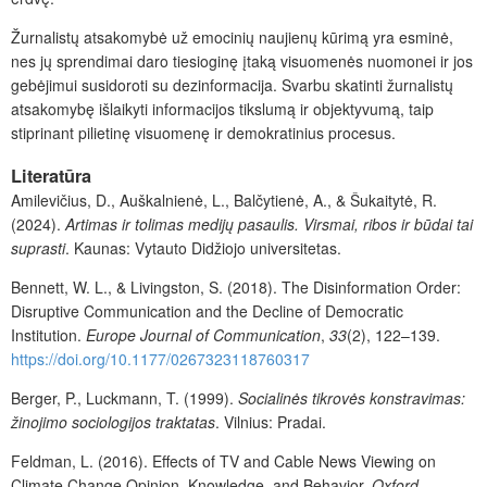
Žurnalistų atsakomybė už emocinių naujienų kūrimą yra esminė,
nes jų sprendimai daro tiesioginę įtaką visuomenės nuomonei ir jos
gebėjimui susidoroti su dezinformacija. Svarbu skatinti žurnalistų
atsakomybę išlaikyti informacijos tikslumą ir objektyvumą, taip
stiprinant pilietinę visuomenę ir demokratinius procesus.
Literatūra
Amilevičius, D., Auškalnienė, L., Balčytienė, A., & Šukaitytė, R.
(2024).
Artimas ir tolimas medijų pasaulis. Virsmai, ribos ir būdai tai
suprasti
. Kaunas: Vytauto Didžiojo universitetas.
Bennett, W. L., & Livingston, S. (2018).
The Disinformation Order:
Disruptive Communication and the Decline of Democratic
Institution.
Europe Journal of Communication
,
33
(2), 122–139.
https://doi.org/10.1177/0267323118760317
Berger, P., Luckmann, T. (1999).
Socialinės tikrovės konstravimas:
žinojimo sociologijos traktatas
. Vilnius: Pradai.
Feldman, L. (2016). Effects of TV and Cable News Viewing on
Climate Change Opinion, Knowledge, and Behavior.
Oxford