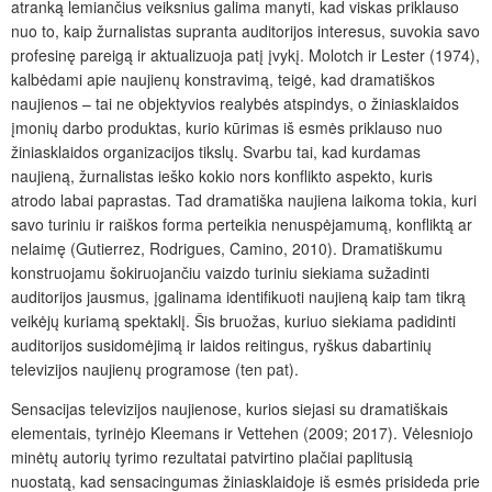
atranką lemiančius veiksnius galima manyti, kad viskas priklauso
nuo to, kaip žurnalistas supranta auditorijos interesus, suvokia savo
profesinę pareigą ir aktualizuoja patį įvykį. Molotch ir Lester (1974),
kalbėdami apie naujienų konstravimą, teigė, kad dramatiškos
naujienos – tai ne objektyvios realybės atspindys, o žiniasklaidos
įmonių darbo produktas, kurio kūrimas iš esmės priklauso nuo
žiniasklaidos organizacijos tikslų. Svarbu tai, kad kurdamas
naujieną, žurnalistas ieško kokio nors konflikto aspekto, kuris
atrodo labai paprastas. Tad dramatiška naujiena laikoma tokia, kuri
savo turiniu ir raiškos forma perteikia nenuspėjamumą, konfliktą ar
nelaimę (Gutierrez, Rodrigues, Camino, 2010). Dramatiškumu
konstruojamu šokiruojančiu vaizdo turiniu siekiama sužadinti
auditorijos jausmus, įgalinama identifikuoti naujieną kaip tam tikrą
veikėjų kuriamą spektaklį. Šis bruožas, kuriuo siekiama padidinti
auditorijos susidomėjimą ir laidos reitingus, ryškus dabartinių
televizijos naujienų programose (ten pat).
Sensacijas televizijos naujienose, kurios siejasi su dramatiškais
elementais, tyrinėjo Kleemans ir Vettehen (2009; 2017). Vėlesniojo
minėtų autorių tyrimo rezultatai patvirtino plačiai paplitusią
nuostatą, kad sensacingumas žiniasklaidoje iš esmės prisideda prie