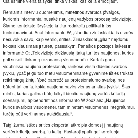
Čia esminė viena taisyklė: tinka viskas, kas kelia emocijas“.
Remiantis interviu duomenimis, minėtinos svarbios įžvalgos,
kuriomis informantai nusakė naujienų vadybos procesą televizijoje.
Šiame kontekste išryškėjo kritika redakcijų politikai ir jos
funkcionavimui. Anot informanto W, „šiandien žiniasklaida iš esmės
nesuvokia savo, kaip verslo, srities. Žiniasklaidai „giliai“ neįdomu,
kokiais klausimais ji turėtų pasisakyti“. Panašios pozicijos laikėsi ir
informantė Q: „Televizijoje didžiausią įtaką turi tos naujienos, kurios
gali sukelti tinkamą rezonansą visuomenėje. Kartais gana
vidutiniška naujiena profesionalų rankose virsta didelės svarbos
įvykiu, ypač jeigu tuo metu visuomeniniame gyvenime išties trūksta
reikšmingų žinių. Ypač pabrėžčiau profesionalumo svarbą, nes
būtent tai lemia, kokia naujiena pavirs vienas ar kitas įvykis“. Šias
mintis, kurias galima būtų laikyti idealiu naujienų vertės kriterijų
scenarijumi, apibendrintinos informanto W žodžiais: „Naujienos,
kurios svarbios visuomenei, tam minėtam visuomenės integralumui,
turėtų būti vertinamos aukščiausiai“.
Taigi žurnalistikos srities ekspertai atkreipia dėmesį į naujienų
vertės kriterijų svarbą, jų kaitą. Pastaroji ypatingai koreliuoja