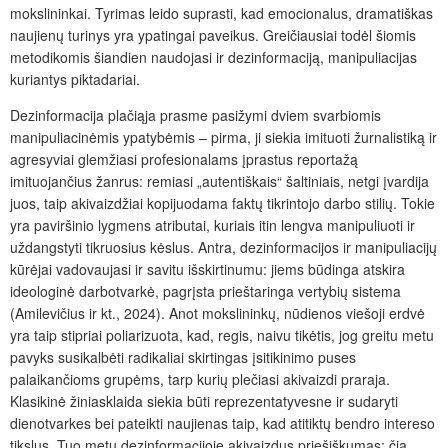
mokslininkai. Tyrimas leido suprasti, kad emocionalus, dramatiškas
naujienų turinys yra ypatingai paveikus. Greičiausiai todėl šiomis
metodikomis šiandien naudojasi ir dezinformaciją, manipuliacijas
kuriantys piktadariai.
Dezinformacija plačiąja prasme pasižymi dviem svarbiomis
manipuliacinėmis ypatybėmis – pirma, ji siekia imituoti žurnalistiką ir
agresyviai glemžiasi profesionalams įprastus reportažą
imituojančius žanrus: remiasi „autentiškais“ šaltiniais, netgi įvardija
juos, taip akivaizdžiai kopijuodama faktų tikrintojo darbo stilių. Tokie
yra paviršinio lygmens atributai, kuriais itin lengva manipuliuoti ir
uždangstyti tikruosius kėslus. Antra, dezinformacijos ir manipuliacijų
kūrėjai vadovaujasi ir savitu išskirtinumu: jiems būdinga atskira
ideologinė darbotvarkė, pagrįsta prieštaringa vertybių sistema
(Amilevičius ir kt., 2024). Anot mokslininkų, nūdienos viešoji erdvė
yra taip stipriai poliarizuota, kad, regis, naivu tikėtis, jog greitu metu
pavyks susikalbėti radikaliai skirtingas įsitikinimo puses
palaikančioms grupėms, tarp kurių plečiasi akivaizdi praraja.
Klasikinė žiniasklaida siekia būti reprezentatyvesne ir sudaryti
dienotvarkes bei pateikti naujienas taip, kad atitiktų bendro intereso
tikslus. Tuo metu dezinformacijoje akivaizdus priešiškumas: čia