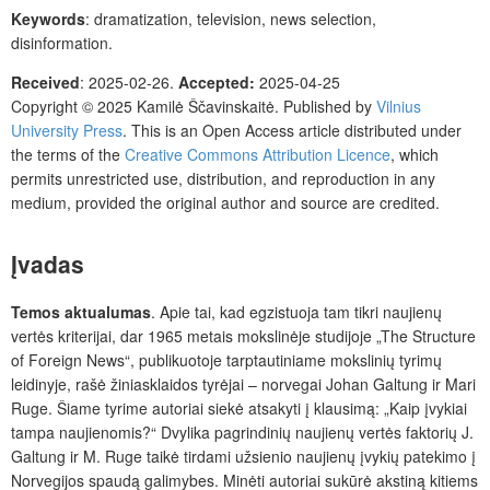
Keywords
: dramatization, television, news selection,
disinformation.
Received
: 2025-02-26.
Accepted:
2025-04-25
Copyright © 2025 Kamilė Ščavinskaitė. Published by
Vilnius
University Press
. This is an Open Access article distributed under
the terms of the
Creative Commons Attribution Licence
, which
permits unrestricted use, distribution, and reproduction in any
medium, provided the original author and source are credited.
Įvadas
Temos aktualumas
.
Apie tai, kad egzistuoja tam tikri naujienų
vertės kriterijai, dar 1965 metais mokslinėje studijoje „The Structure
of Foreign News“, publikuotoje tarptautiniame mokslinių tyrimų
leidinyje, rašė žiniasklaidos tyrėjai – norvegai Johan Galtung ir Mari
Ruge. Šiame tyrime autoriai siekė atsakyti į klausimą: „Kaip įvykiai
tampa naujienomis?“ Dvylika pagrindinių naujienų vertės faktorių J.
Galtung ir M. Ruge taikė tirdami užsienio naujienų įvykių patekimo į
Norvegijos spaudą galimybes. Minėti autoriai sukūrė akstiną kitiems