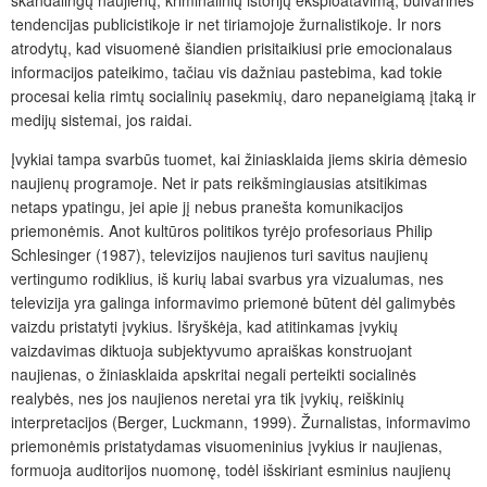
skandalingų naujienų, kriminalinių istorijų eksploatavimą, bulvarines
tendencijas publicistikoje ir net tiriamojoje žurnalistikoje. Ir nors
atrodytų, kad visuomenė šiandien prisitaikiusi prie emocionalaus
informacijos pateikimo, tačiau vis dažniau pastebima, kad tokie
procesai kelia rimtų socialinių pasekmių, daro nepaneigiamą įtaką ir
medijų sistemai, jos raidai.
Įvykiai tampa svarbūs tuomet, kai žiniasklaida jiems skiria dėmesio
naujienų programoje. Net ir pats reikšmingiausias atsitikimas
netaps ypatingu, jei apie jį nebus pranešta komunikacijos
priemonėmis. Anot kultūros politikos tyrėjo profesoriaus Philip
Schlesinger (1987), televizijos naujienos turi savitus naujienų
vertingumo rodiklius, iš kurių labai svarbus yra vizualumas, nes
televizija yra galinga informavimo priemonė būtent dėl galimybės
vaizdu pristatyti įvykius. Išryškėja, kad atitinkamas įvykių
vaizdavimas diktuoja subjektyvumo apraiškas konstruojant
naujienas, o žiniasklaida apskritai negali perteikti socialinės
realybės, nes jos naujienos neretai yra tik įvykių, reiškinių
interpretacijos (Berger, Luckmann, 1999). Žurnalistas, informavimo
priemonėmis pristatydamas visuomeninius įvykius ir naujienas,
formuoja auditorijos nuomonę, todėl išskiriant esminius naujienų