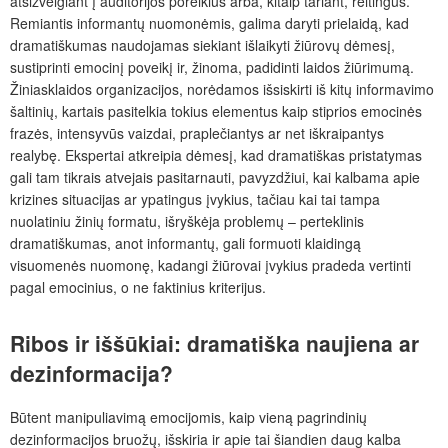
atsižvelgiant į auditorijos poreikius arba, kitaip tariant, reitingus.
Remiantis informantų nuomonėmis, galima daryti prielaidą, kad
dramatiškumas naudojamas siekiant išlaikyti žiūrovų dėmesį,
sustiprinti emocinį poveikį ir, žinoma, padidinti laidos žiūrimumą.
Žiniasklaidos organizacijos, norėdamos išsiskirti iš kitų informavimo
šaltinių, kartais pasitelkia tokius elementus kaip stiprios emocinės
frazės, intensyvūs vaizdai, praplečiantys ar net iškraipantys
realybę. Ekspertai atkreipia dėmesį, kad dramatiškas pristatymas
gali tam tikrais atvejais pasitarnauti, pavyzdžiui, kai kalbama apie
krizines situacijas ar ypatingus įvykius, tačiau kai tai tampa
nuolatiniu žinių formatu, išryškėja problemų – perteklinis
dramatiškumas, anot informantų, gali formuoti klaidingą
visuomenės nuomonę, kadangi žiūrovai įvykius pradeda vertinti
pagal emocinius, o ne faktinius kriterijus.
Ribos ir iššūkiai: dramatiška naujiena ar
dezinformacija?
Būtent manipuliavimą emocijomis, kaip vieną pagrindinių
dezinformacijos bruožų, išskiria ir apie tai šiandien daug kalba