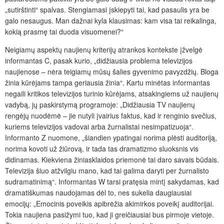
„sutirštinti“ spalvas. Stengiamasi įskiepyti tai, kad pasaulis yra be
galo nesaugus. Man dažnai kyla klausimas: kam visa tai reikalinga,
kokią prasmę tai duoda visuomenei?“
Neigiamų aspektų naujienų kriterijų atrankos kontekste įžvelgė
informantas C, pasak kurio, „didžiausia problema televizijos
naujienose – nėra teigiamų mūsų šalies gyvenimo pavyzdžių. Bloga
žinia kūrėjams tampa geriausia žinia“. Kartu minėtas informantas
negaili kritikos televizijos turinio kūrėjams, atsakingiems už naujienų
vadybą, jų paskirstymą programoje: „Didžiausia TV naujienų
rengėjų nuodėmė – jie nutyli įvairius faktus, kad ir renginio svečius,
kuriems televizijos vadovai arba žurnalistai nesimpatizuoja“.
Informanto Z nuomone, „šiandien ypatingai norima plėsti auditoriją,
norima kovoti už žiūrovą, ir tada tas dramatizmo sluoksnis vis
didinamas. Kiekviena žiniasklaidos priemonė tai daro savais būdais.
Televizija šiuo atžvilgiu mano, kad tai galima daryti per žurnalisto
sudramatinimą“. Informantas W tarsi pratęsia mintį sakydamas, kad
dramatiškumas naudojamas dėl to, nes sukelia daugiausiai
emocijų: „Emocinis poveikis apibrėžia akimirkos poveikį auditorijai.
Tokia naujiena pasižymi tuo, kad ji greičiausiai bus pirmoje vietoje.