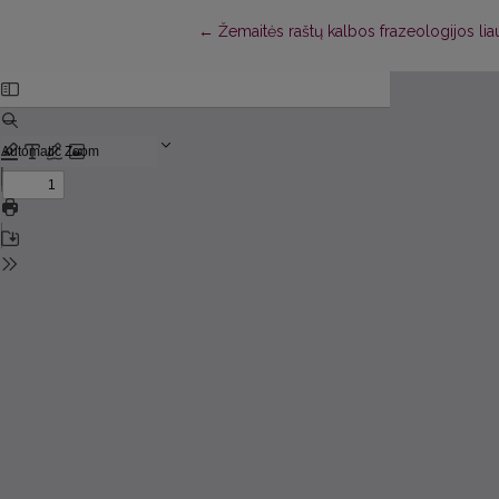
Return to Article Details
←
Žemaitės raštų kalbos frazeologijos lia