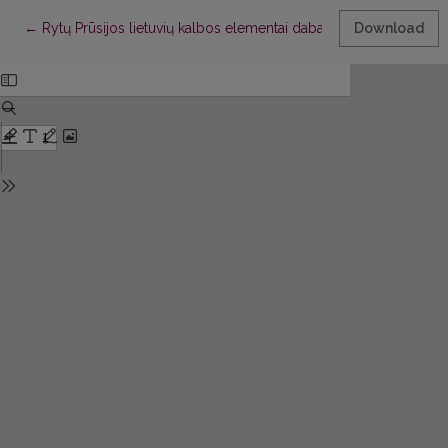
Return to Article Details
←
Rytų Prūsijos lietuvių kalbos elementai dabartinėje bendrinėje l
Download