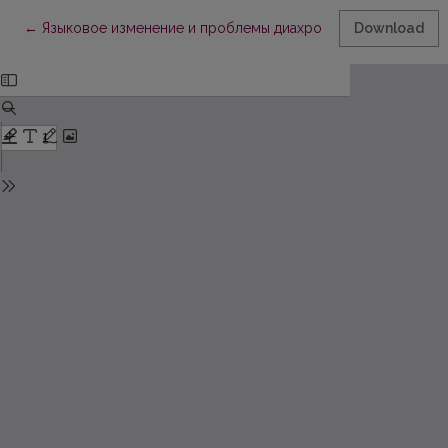
Return to Article Details
←
Языковое изменение и проблемы диахронической фонологи
Download