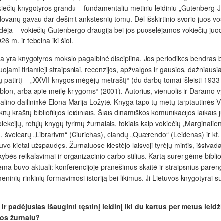
kiečių knygotyros grandu – fundamentaliu metiniu leidiniu „Gutenberg-J
anų gavau dar dešimt ankstesnių tomų. Dėl išskirtinio svorio juos vos par
i leidėja – vokiečių Gutenbergo draugija bei jos puoselėjamos vokiečių ju
 m. ir tebeina iki šiol.
ofilija yra knygotyros mokslo pagalbinė disciplina. Jos periodikos bendras
ojami tiriamieji straipsniai, recenzijos, apžvalgos ir gausios, dažniausia
patirtį – „XXVII knygos mėgėjų metraštį“ (du darbų tomai išleisti 1933 ir
obiblon, arba apie meilę knygoms“ (2001). Autorius, vienuolis ir Daramo
dalino dailininkė Elona Marija Ložytė. Knyga tapo tų metų tarptautin
itų kraštų bibliofilijos leidiniais. Šiais dinamiškos komunikacijos laika
kolekcijų, retųjų knygų tyrimų žurnalais, tokiais kaip vokiečių „Marginali
), šveicarų „Librarivm“ (Ciurichas), olandų „Quærendo“ (Leidenas) ir kt. 
kietai užspaudęs. Žurnaluose klestėjo laisvoji tyrėjų mintis, išsivadavus
ybės reikalavimai ir organizacinio darbo stilius. Kartą surengėme bibliofi
buvo aktuali: konferencijoje pranešimus skaitė ir straipsnius parengė, 
smeninių rinkinių formavimosi istoriją bei likimus. Ji Lietuvos knygotyrai 
ir padėjusias išauginti tęstinį leidinį iki du kartus per metus lei
bos žurnalu?