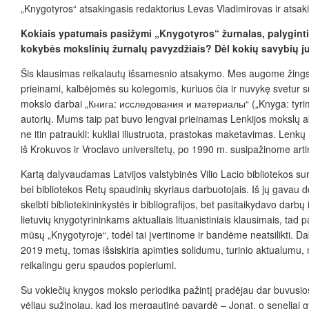
„Knygotyros“ atsakingasis redaktorius Levas Vladimirovas ir ats
Kokiais ypatumais pasižymi „Knygotyros“ žurnalas, palyginti 
kokybės mokslinių žurnalų pavyzdžiais? Dėl kokių savybių ju
Šis klausimas reikalautų išsamesnio atsakymo. Mes augome žingsn
prieinami, kalbėjomės su kolegomis, kuriuos čia ir nuvykę svetur
mokslo darbai „
Книга: исследования и материалы
“ („Knyga: tyr
autorių. Mums taip pat buvo lengvai
prieinamas Lenkijos mokslų aka
ne itin patraukli: kukliai iliustruota, prastokas maketavimas. Lenk
iš Krokuvos ir Vroclavo universitetų, po 1990 m. susipažinome artimi
Kartą dalyvaudamas Latvijos valstybinės Vilio Lacio bibliotekos su
bei bibliotekos Retų spaudinių skyriaus darbuotojais. Iš jų gavau 
skelbti bibliotekininkystės ir bibliografijos, bet pasitaikydavo dar
lietuvių knygotyrininkams aktualiais lituanistiniais klausimais, tad 
mūsų „Knygotyroje“, todėl tai įvertinome ir bandėme neatsilikti. Dab
2019 metų, tomas išsiskiria apimties solidumu, turinio aktualumu, n
reikalingu geru spaudos popieriumi.
Su vokiečių knygos mokslo periodika pažintį pradėjau dar buvusios 
vėliau sužinojau, kad jos mergautinė pavardė – Jonat, o seneliai g