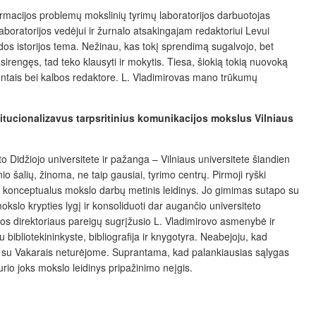
formacijos problemų mokslinių tyrimų laboratorijos darbuotojas
aboratorijos vedėjui ir žurnalo atsakingajam redaktoriui Levui
dos istorijos tema. Nežinau, kas tokį sprendimą sugalvojo, bet
sirengęs, tad teko klausyti ir mokytis. Tiesa, šiokią tokią nuovoką
zentais bei kalbos redaktore. L. Vladimirovas mano trūkumų
titucionalizavus tarpsritinius komunikacijos mokslus Vilniaus
 Didžiojo universitete ir pažanga – Vilniaus universitete šiandien
 šalių, žinoma, ne taip gausiai, tyrimo centrų. Pirmoji ryški
jau konceptualus mokslo darbų metinis leidinys. Jo gimimas sutapo su
kslo krypties lygį ir konsoliduoti dar augančio universiteto
os direktoriaus pareigų sugrįžusio L. Vladimirovo asmenybė ir
 bibliotekininkyste, bibliografija ir knygotyra. Neabejoju, kad
kto su Vakarais neturėjome. Suprantama, kad palankiausias sąlygas
urio joks mokslo leidinys pripažinimo neįgis.