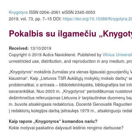
Knygotyra
ISSN 0204–2061
e
ISSN 2345-0053
2019, vol. 73, pp. 7–15
DOI:
https://doi.org/10.15388/Knygotyra.
Pokalbis su ilgamečiu „Knygo
Received:
13/10/2019
Copyright © 2019 Aušra Navickienė. Published by
Vilnius Universi
unrestricted use, distribution, and reproduction in any medium, pr
„Knygotyros“ mokslinis žurnalas yra vienas ilgiausiai gyvuojančių Vi
klausimai“. Kaip „Lietuvos TSR Aukštųjų mokyklų mokslo darbų“ seri
problematikai, o antrasis – bibliotekininkystės, bibliografijos bei 
savarankiškai. Nuo 2003 m. „Knygotyros“ periodiškumas nusistovėjo
dešimtmečius referuojamas Lietuvos ir tarptautinėse duomenų ba
m. buvote atsakingasis redaktorius. Docentė Genovaitė Raguotien
į redaktorių kolegijos darbą įsitraukęs 1979 m., atsakinguoju reda
Kaip tapote „Knygotyros“ komandos nariu?
Kokie motyvai paskatino dalyvauti leidinio rengimo darbuose?