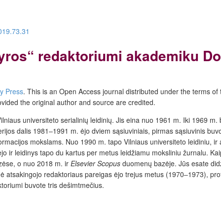
2019.73.31
tyros“ redaktoriumi akademiku 
ty Press
.
This is an Open Access journal distributed under the terms of
ovided the original author and source are credited.
lniaus universiteto serialinių leidinių. Jis eina nuo 1961 m. Iki 1969 m. 
jos dalis 1981‒1991 m. ėjo dviem sąsiuviniais, pirmas sąsiuvinis buvo 
informacijos mokslams. Nuo 1990 m. tapo Vilniaus universiteto leidiniu, ir
 ir leidinys tapo du kartus per metus leidžiamu moksliniu žurnalu. Kaip
zėse, o nuo 2018 m. ir
Elsevier Scopus
duomenų bazėje. Jūs esate didžiau
ė atsakingojo redaktoriaus pareigas ėjo trejus metus (1970‒1973), pro
ktoriumi buvote tris dešimtmečius.