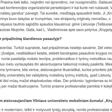
ų. Praeina kiek laiko, negirdim nei sprendimo, nei nuosprendžio. Galiausi
ad konferencijos organizatoriai persekiojami ir kai kurie net nubausti. Vy
onalistų gandus“ paneigti. Tai suveikė, medžiagą spausdinti leido. Ji „
ys buvo taisytas ar trumpintas, nes straipsnių originalų nemačiau, o lei
inėjusius tautinio sąjūdžio spaudos klausimus: gimė Lietuvoje (Telšiuose)
utose Niujorke. Gaila, kad L. Vladimirovas apie savo potyrius „Knygotyr
r pripažinimą šiandienos pasaulyje?
rčiai. Turbūt supratote, kad pripažinimas neatėjo savaime. Dėl vietos po 
 įžvalgiai, nesiblaškant keistis, stebėti bendrąsias pasaulinio knygos m
iais, noriai pasidalija mokslo teorijos, problematikos ir tyrimų metodikos
iuo metu vyriausybės itin akcentuojama taikomoji mokslų paskirtis. Me
s tyrimams, kita vertus, atstovaujame lituanistikai, kurios prioriteto jok
niversitetų bei valstybinių mokslinių tyrimų institutų, ypač Lietuvių kul
ti iki šiol mūsų mažai eksploatuotas nišas. Dar pridursiu: lygindamas su k
per mažai iliustruojame. Turinio prasme profesionaliai parinkta ir kokybi
am atstovaujančiam Vilniaus universiteto moksliniam žurnalui „Kn
r moderniam, telkti ir motyvuoti tyrėjų stovyklą, remtis profesionalais i