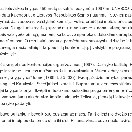
mosios lietuviškos knygos 450 metų sukaktis, pažymėta 1997 m. UNESCO 
 datų kalendorių, o Lietuvos Respublikos Seimo nutarimu 1997-ieji pask
si. Jai vadovavo valstybinė komisija, veiklą pradėjusi metais prieš suk
stovai. Daugelį toliaregiškų sprendimų lėmė kaip reta noriai talkinę poli
kais valstybės pirmųjų asmenų kaita buvo spartoka). Sukakties darbų bū
o rūmuose. O rezultatai, nedaug perdėdamas pasakysiu, džiugino ir kėl
surengta nacionalinių ir tarptautinių konferencijų. Į valstybinę programą į
užsienyje.
nės knygotyros konferencijos organizavimas (1997). Dar vyko baltistų,
oje kvietėme Lietuvos ir užsienio šalių mokslininkus. Visiems dalyviam
iame „Knygotyros“ tome (1998, t. 25 (32)). Įvadą „Žodžio tarnyba“ para
jai, Jungtinei Karalystei, Švedijai bei Izraeliui. Suprantama, dėmesys skir
jai knygos istorijai. Įkvėpti entuziazmo, sukakties proga parengėme ir p
stų, vadovaujamų akademiko Adolfo Laimučio Telksnio, pirmąją Lietuvoje 
 pavyko padaryti.
s buvo
30 lankų ir beveik 500 puslapių apimties. Tai šio leidinio dydži
 tomai ir taip po du tomus eina iki šiol. Finansavimas buvo nuolat skiri