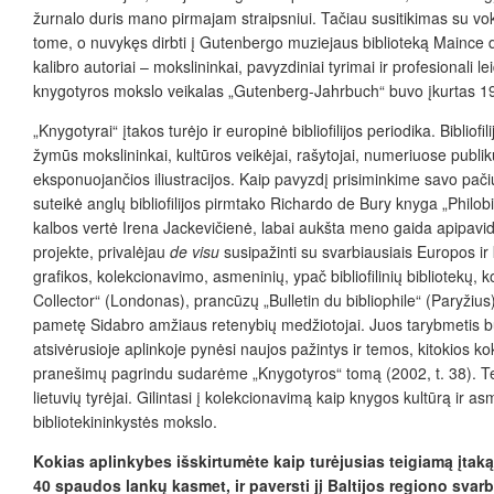
žurnalo duris mano pirmajam straipsniui. Tačiau susitikimas su vo
tome, o nuvykęs dirbti į Gutenbergo muziejaus biblioteką Maince dov
kalibro autoriai – mokslininkai, pavyzdiniai tyrimai ir profesional
knygotyros mokslo veikalas „Gut
enberg-Jahrbuch“ buvo įkurtas 1926
„Knygotyrai“ įtakos turėjo ir europinė bibliofilijos periodika. Bibli
žymūs mokslininkai, kultūros veikėjai, rašytojai, numeriuose publiku
eksponuojančios iliustracijos. Kaip pavyzdį prisiminkime savo pačių 
suteikė anglų bibliofilijos pirmtako Richardo de Bury knyga „Phil
kalbos vertė Irena Jackevičienė, labai aukšta meno gaida apipavi
projekte, privalėjau
de visu
susipažinti su svarbiausiais Europos ir k
grafikos, kolekcionavimo, asmeninių, ypač bibliofilinių bibliotekų, 
Collector“ (Londonas), prancūzų „Bulletin du bibliophile“ (Paryžius
pametę Sidabro amžiaus retenybių medžiotojai. Juos tarybmetis buvo 
atsivėrusioje aplinkoje pynėsi naujos pažintys ir temos, kitokios kok
pranešimų pagrindu sudarėme „Knygotyros“ tomą (2002, t. 38). Tema 
lietuvių tyrėjai. Gilintasi į kolekcionavimą kaip knygos kultūrą ir a
bibliotekininkystės mokslo.
Kokias aplinkybes išskirtumėte kaip turėjusias teigiamą įtaką 
40 spaudos lankų kasmet, ir paversti jį Baltijos regiono svar