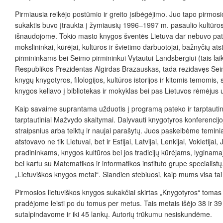
Pirmiausia reikėjo postūmio ir greito įsibėgėjimo. Juo tapo pir
sukaktis buvo įtraukta į žymiausių 1996–1997 m. pasaulio kultūros
išnaudojome. Tokio masto knygos šventės Lietuva dar nebuvo patyru
mokslininkai, kūrėjai, kultūros ir švietimo darbuotojai, bažnyčių at
pirmininkams bei Seimo pirmininkui Vytautui Landsbergiui (tais lai
Respublikos Prezidentas Algirdas Brazauskas, tada rezidavęs Seim
knygų knygotyros, filologijos, kultūros istorijos ir kitomis temomis, 
knygos keliavo į bibliotekas ir mokyklas bei pas Lietuvos rėmėjus 
Kaip savaime suprantama užduotis į programą pateko ir tarptauti
tarptautiniai Mažvydo skaitymai. Dalyvauti knygotyros konferencij
straipsnius arba teiktų ir naujai parašytų. Juos paskelbėme temin
atstovavo ne tik Lietuvai, bet ir Estijai, Latvijai, Lenkijai, Vokieti
pradininkams, knygos kultūros bei jos tradicijų kūrėjams, lyginama
bei kartu su Matematikos ir informatikos instituto grupe speciali
„Lietuviškos knygos metai“. Šiandien stebiuosi, kaip mums visa tai
Pirmosios lietuviškos knygos sukakčiai skirtas „Knygotyros“ toma
pradėjome leisti po du tomus per metus. Tais metais išėjo 38 ir 39
sutalpindavome ir iki 45 lankų. Autorių trūkumu nesiskundėme.