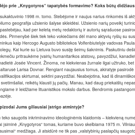
risidėjo prie „Knygotyros“ tapatybės formavimo? Koks būtų didžiaus
o sukaktuvinio 1998 m. tomo. Stebėjome ir naujus narius rinkomės iš akt
lumo geografija užsienio šalyse skleidėsi. Užsienio narių poveikį turini
 pastebėjau, kad per keletą metų redaktorių ir autorių sąrašuose pasir
. Pirmenybė šiek tiek teko vokiečiams dėl mano aktyvių ryšių su susiv
tyrininkus kaip Hercogo Augusto bibliotekos Volfenbiutelyje vadovas Paul
egų. Kai kurie su Lietuva buvo susiję šeimų šaknimis. Paskutiniu dešimtm
nkmečiu pritraukėme įvairių humani
tarikos atstovų, pavyzdžiui, kanadi
adietė Josée Vincent. Žinoma, ne kiekvienas žurnale ilgai užtruko, bet p
ltarusė Larisa Dovnar. Rengiant naujausius tomus, akiratyje pasirodė uk
alifikacijos skirtumai, sektini pavyzdžiai. Neabejotina, kad iš dinamiškos
ai svetimšaliai, reikėtų klausti jų pačių. Manau, kad daug priekaištų ne
k rengiame ir leidžiame lituanistikos mokslo darbus. Bendromis pastango
azėje.
izodai Jums giliausiai įstrigo atmintyje?
u teko saugotis inkriminavimo ideologinėmis klaidomis – kiekvieną num
rai įsiminė „Knygotyros“ tomas, kuriame buvo skelbiama 1975 m. Vilnia
usimai“ medžiaga. Ji atsidūrė ne tik pas „valstybinių paslapčių saugotoj