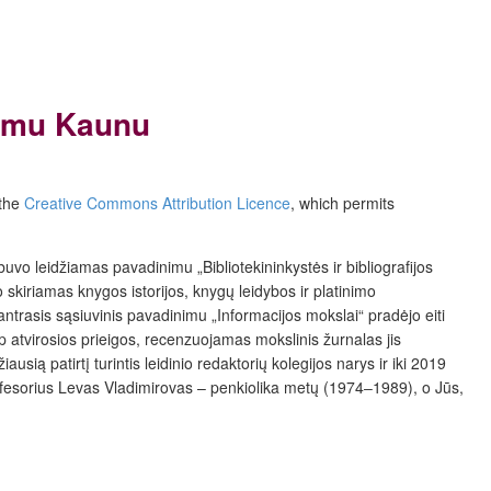
Domu Kaunu
 the
Creative Commons Attribution Licence
, which permits
buvo leidžiamas pavadinimu „Bibliotekininkystės ir bibliografijos
skiriamas knygos istorijos, knygų leidybos ir platinimo
 antrasis sąsiuvinis pavadinimu „Informacijos mokslai“ pradėjo eiti
 atvirosios prieigos, recenzuojamas mokslinis žurnalas jis
sią patirtį turintis leidinio redaktorių kolegijos narys ir iki 2019
fesorius Levas Vladimirovas – penkiolika metų (1974‒1989), o Jūs,