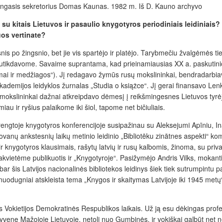
akingasis sekretorius Domas Kaunas. 1982 m. Iš D. Kauno archyvo
su kitais Lietuvos ir pasaulio knygotyros periodiniais leidiniais
os vertinate?
is po žingsnio, b
et jie vis spartėjo ir platėjo. Tarybmečiu žvalgėmės tie
 sutikdavome. Savaime suprantama, kad prieinamiausias XX a. paskutini
imai ir medžiagos“). Jį redagavo žymūs rusų mokslininkai, bendradarbiav
demijos leidyklos žurnalas „Studia o książce“. Jį gerai finansavo Lenkijo
ų mokslininkai dažnai atkreipdavo dėmesį į reikšmingesnes Lietuvos tyrėj
au ir ryšius palaikome iki šiol, tapome net bičiuliais.
rengtoje knygotyros konferencijoje susipažinau su Aleksejumi Apīniu, In
dovanų ankstesnių laikų metinio leidinio „Bibliotēku zinātnes aspekti“ k
bų ir knygotyros klausimais, rašytų latvių ir rusų kalbomis, žinoma, su p
pakvietėme publikuotis ir „Knygotyroje“. Pasižymėjo Andris Vilks, mokantis
ar šis Latvijos nacionalinės bibliotekos leidinys šiek tiek sutrumpintu p
uodugniai atskleista tema „Knygos ir skaitymas Latvijoje iki 1945 metų“,
Vokietijos Demokratinės Respublikos laikais. Už ją esu dėkingas profesor
yvenę Mažojoje Lietuvoje, netoli nuo Gumbinės, ir vokiškai galbūt net n