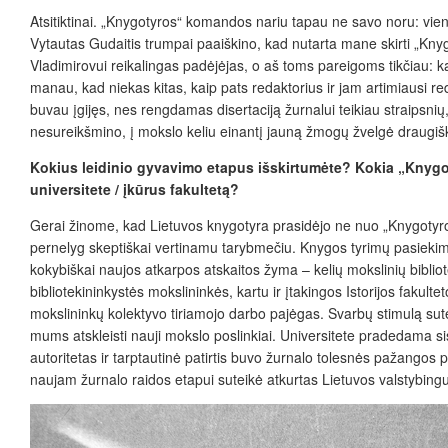
Atsitiktinai. „Knygotyros“ komandos nariu tapau ne savo noru: vieną
Vytautas Gudaitis trumpai paaiškino, kad nutarta mane skirti „Knygo
Vladimirovui reikalingas padėjėjas, o aš toms pareigoms tikčiau: ką 
manau, kad niekas kitas, kaip pats redaktorius ir jam artimiausi red
buvau įgijęs, nes rengdamas disertaciją žurnalui teikiau straipsni
nesureikšmino, į mokslo keliu einantį jauną žmogų žvelgė draugišk
Kokius leidinio gyvavimo etapus išskirtumėte?
Kokia „Knygot
universitete / įkūrus fakultetą?
Gerai žinome, kad Lietuvos knygotyra prasidėjo ne nuo „Kny­gotyros
pernelyg skeptiškai vertinamu tarybmečiu. Knygos tyrimų pasiekimai 
kokybiškai naujos atkarpos atskaitos žyma – kelių mokslinių biblio
bibliotekininkystės mokslininkės, kartu ir įtakingos Istorijos faku
mokslininkų kolektyvo tiriamojo darbo pajėgas. Svarbų stimulą su
mums atskleisti nauji mokslo poslinkiai. Universitete pradedama sist
autoritetas ir tarptautinė patirtis buvo žurnalo tolesnės pažango
naujam žurnalo raidos etapui suteikė atkurtas Lietuvos valstybing