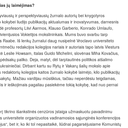
ias jų laimėjimas?
yviausių ir perspektyviausių žurnalo autorių bei knygotyros
o kokybei liudijo publikacijų aktualumas ir inovatyvumas, darnesnis
odė profesorių Liivi Aarmos, Klauso Garberio, Konrado Umlaufo,
ienijusios Vokietijos mokslininkais. Mums buvo svarbu tarp
as Raabe. Iš lenkų žurnalui daug nusipelnė Vroclavo universiteto
ečiu redakcijos kolegijos nariais ir autoriais tapo latvis Viesturs
etė Leslie Howsam, italas Guido Michelini, slovėnas Miha Kovačius,
ėdsakų paliko. Deja, matyt, dėl tarptautinės politikos atšalimo
rainiečiai. Dirbant kartu su Rytų ir Vakarų šalių mokslo apie
 redaktorių kolegijos kaitos žurnalo kokybė laimėjo, kilo publikacijų
pasakytų. Mažiau vardijau mūsiškius, tačiau neperdėsiu teigdamas,
mis ir ieškojimais pagaliau pasiekėme tokią kokybę, kad nuo pernai
erį tikrino išankstinės cenzūros įstaiga užmaskuotu pavadinimu
us universitete organizuotos vadinamosios sąjunginės konferencijos
us“, bet ir, ko iki tol nepasitaikė, liūdnai pagarsėjusiame Komunistų