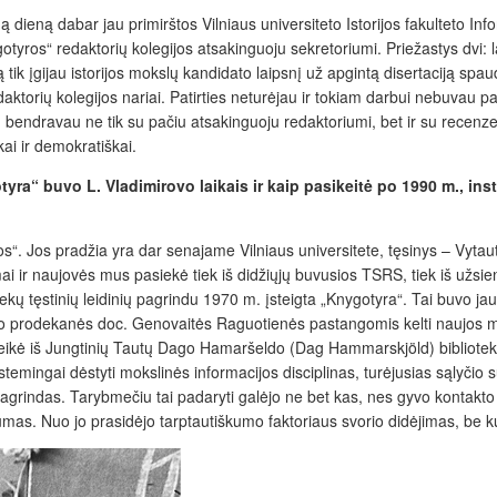
 dieną dabar jau primirštos Vilniaus universiteto Istorijos fakulteto In
tyros“ redaktorių kolegijos atsakinguoju sekretoriumi. Priežastys dvi: l
tik įgijau istorijos mokslų kandidato laipsnį už apgintą dise
rtaciją spau
aktorių kolegijos nariai. Patirties neturėjau ir tokiam darbui nebuvau pa
ų, bendravau ne tik su pačiu atsakinguoju redaktoriumi, bet ir su recen
ai ir demokratiškai.
yra“ buvo L. Vladimirovo laikais ir kaip pasikeitė po 1990 m., ins
“. Jos pradžia yra dar senajame Vilniaus universitete, tęsinys – Vytauto
ir naujovės mus pasiekė tiek iš didžiųjų buvusios TSRS, tiek iš užsienio
tekų tęstinių leidinių pagrindu 1970 m. įsteigta „Knygotyra“. Tai buvo 
lteto prodekanės doc. Genovaitės Raguotienės pastangomis kelti naujos mo
teikė iš Jungtinių Tautų Dago Hamaršeldo (Dag Hammarskjöld) bibliotek
emingai dėstyti mokslinės informacijos disciplinas, turėjusias sąlyčio su
s pagrindas. Tarybmečiu tai padaryti galėjo ne bet kas, nes gyvo konta
umas. Nuo jo prasidėjo tarptautiškumo faktoriaus
svorio didėjimas, be k