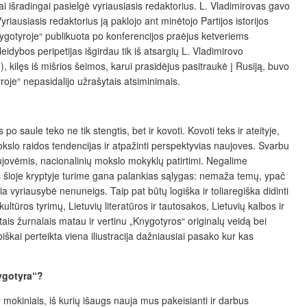
ai išradingai pasielgė vyriausiasis redaktorius. L. Vladimirovas gavo
riausiasis redaktorius ją paklojo ant minėtojo Partijos istorijos
Knygotyroje“ publikuota po konferencijos praėjus ketveriems
dybos peripetijas išgirdau tik iš atsargių L. Vladimirovo
, kilęs iš mišrios šeimos, karui prasidėjus pasitraukė į Rusiją, buvo
oje“ nepasidalijo užrašytais atsiminimais.
saule teko ne tik stengtis, bet ir kovoti. Kovoti teks ir ateityje,
okslo raidos tendencijas ir atpažinti perspektyvias naujoves. Svarbu
 naujovėmis, nacionalinių mokslo mokyklų patirtimi. Negalime
s šioje kryptyje turime gana palankias sąlygas: nemaža temų, ypač
ia vyriausybė nenuneigs. Taip pat būtų logiška ir toliaregiška didinti
tūros tyrimų, Lietuvių literatūros ir tautosakos, Lietuvių kalbos ir
itais žurnalais matau ir vertinu „Knygotyros“ originalų veidą bei
škai perteikta viena iliustracija dažniausiai pasako kur kas
ygotyra“?
r mokiniais, iš kurių išaugs nauja mus pakeisianti ir darbus