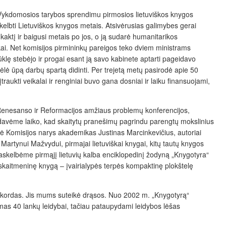
Vykdomosios tarybos sprendimu pirmosios lietuviškos k
nygos
elbti Lietuviškos knygos metais. Atsivėrusias galimybes gerai
aktį ir baigusi metais po jos, o ją sudarė humanitarikos
tikai. Net komisijos pirmininkų pareigos teko dviem ministrams
klę stebėjo ir progai esant ją savo kabinete aptarti pageidavo
ė ūpą darbų spartą didinti. Per trejetą metų pasirodė apie 50
traukti veikalai ir renginiai buvo gana dosniai ir laiku finansuojami,
 Renesanso ir Reformacijos amžiaus problemų konferencijos,
s davėme laiko, kad skaitytų pranešimų pagrindu parengtų mokslinius
šė Komisijos nar
ys akademikas Justinas Marcinkevičius, autoriai
tas Martynui Mažvydui, pirmajai lietuviškai knygai, kitų tautų knygos
askelbėme pirmąjį lietuvių ka
lba enciklopedinį žodyną „Knygotyra“
skait­meninę knygą – įvairialypės terpės kompaktinę plokštelę
o rekordas. Jis mums suteikė drąsos. Nuo 2002 m. „Knygotyrą“
amas 40 lankų leidybai, tačiau pataupydami leidybos lėšas