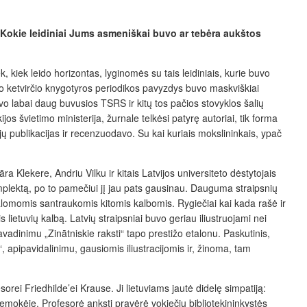
? Kokie leidiniai Jums asmeniškai buvo ar tebėra aukštos
k, kiek leido horizontas, lyginomės su tais leidiniais, kurie buvo
o ketvirčio knygotyros periodikos pavyzdys buvo maskviškiai
o labai daug buvusios TSRS ir kitų tos pačios stovyklos šalių
s švietimo ministerija, žurnale telkėsi patyrę autoriai, tik forma
ų publikacijas ir recenzuodavo. Su kai kuriais mokslininkais, ypač
āra Klekere, Andriu Vilku ir kitais Latvijos universiteto dėstytojais
omplektą, po to pamečiui jį jau pats gausinau. Dauguma straipsnių
rivalomomis santraukomis kitomis kalbomis. Rygiečiai kai kada rašė ir
 lietuvių kalbą. Latvių straipsniai buvo geriau iliustruojami nei
avadinimu „Zinātniskie raksti“ tapo prestižo etalonu. Paskutinis,
 apipavidalinimu, gausiomis iliustracijomis ir, žinoma, tam
ei Friedhilde’ei Krause. Ji lietuviams jautė didelę simpatiją:
emokėję. Profesorė anksti pravėrė vokiečių bibliotekininkystės