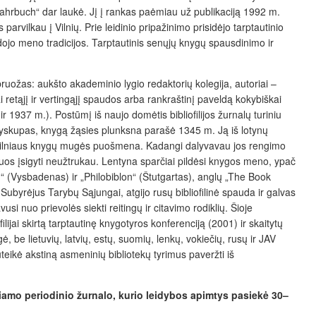
ahrbuch“ dar laukė. Jį į rankas paėmiau už publikaciją 1992 m.
vilkau į Vilnių. Prie leidinio pripažinimo prisidėjo tarptautinio
odojo meno tradicijos. Tarptautinis senųjų knygų
spausdinimo ir
 bruožas: aukšto akademinio lygio redaktorių kolegija, autoriai –
i retąjį ir vertingąjį spaudos arba rankraštinį paveldą kokybiškai
 1937 m.). Postūmį iš naujo domėtis bibliofilijos žurnalų turiniu
 vyskupas, knygą žąsies plunksna parašė 1345 m. Ją iš lotynų
ės Vilniaus knygų mugės puošmena. Kadangi dalyvavau jos rengimo
is juos įsigyti neužtrukau. Lentyna sparčiai pildėsi knygos meno, ypač
en“ (Vysbadenas) ir „Philobiblon“ (Štutgartas), anglų „The Book
Subyrėjus Tarybų Sąjungai, atgijo rusų bibliofilinė spauda ir galvas
i nuo prievolės siekti reitingų ir citavimo rodiklių. Šioje
lijai skirtą tarptautinę knygotyros konferenciją (2
001) ir skaitytų
be lietuvių, latvių, estų, suomių, lenkų, vokiečių, rusų ir JAV
suteikė akstiną asmeninių bibliotekų tyrimus paveržti iš
džiamo periodinio žurnalo, kurio leidybos apimtys pasiekė 30–