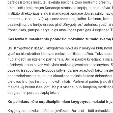
partijos istorijos institute. Įžvelgta nacionalizmo budinimo grėsmi
ukrainiečių emigracijos Kanadoje straipsnio kopiją, kurioje rašyta, k
instituto direktoriaus stalo ir mandagiai paprašė „buržuazinių naci
metams – 1979 m. 7 (14)-ajame tome rusų kalba. Nežinau, kiek turin
pasakojimų. Jis turėjo drąsos ginti „Knygotyros“ autorius, ypač tyr
frontininkas, partijos narys, ėjęs atsakingas pareigas
Jungtinėse Ta
Kas lemia humanitarinio pobūdžio mokslinio žurnalo svarbą i
Be „Knygotyros“ lietuvių knygotyros mokslas ir mokykla būtų nevisave
ypač su biurokratine Lietuvos mokslo politikos mašina. Teks nuolat
nuolat dirbti su užsienio partneriais. Jei jie pasitiki kviečiančiais
užsidaryti ir nuo savos valstybės mokslo gyvenimo kasdienybės. Š
paveldo išsaugojimo, leidybos srityje, galime adaptuoti taikomiesiem
bendradarbiavimą su mums aktualiose mokslo šakose dirbančiais kitų u
Lietuvos istorijos institutų, mokslininkais. Partneriai padės įvaldy
maketą. Jį būtina išsaugoti. Kaip ir visada, publikuojamą medžiagą 
daugiau nei pora puslapių teksto.
Ko palinkėtumėte tarpdisciplininiam knygotyros mokslui ir j
Knygotyros mokslui – būti naujoviškam, žurnalui – būti patraukliam i