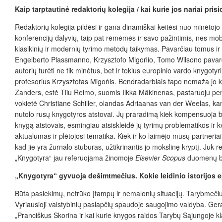
Kaip tarptautinė redaktorių kolegija / kai kurie jos nariai p
Redaktorių kolegija pildėsi ir gana dinamiškai keitėsi nuo minėtoj
konferencijų dalyvių, taip pat rėmėmės ir savo pažintimis, nes mobi
klasikinių ir modernių tyrimo metodų taikymas. Pavarčiau tomus ir
Engelberto Plassmanno, Krzysztofo Migońio, Tomo Wilsono pavardės
autorių turėti ne tik minėtus, bet ir tokius europinio vardo knygo
profesorius Krzysztofas Migońis. Bendradarbiais tapo nemaža jo kol
Zanders, estė Tiiu Reimo, suomis Ilkka Mäkinenas, pastaruoju pe
vokietė Christiane Schiller, olandas Adriaanas van der Weelas, kan
nutolo rusų knygotyros atstovai. Jų praradimą kiek kompensuoja ba
knygą atstovais, esmingiau atsiskleidė jų tyrimų problematikos ir kv
aktualumas ir plėtojosi tematika. Kiek ir ko laimėjo mūsų partneri
kad jie yra žurnalo stuburas, užtikrinantis jo mokslinę kryptį. Ju
„Knygotyra“ jau referuojama žinomoje
Elsevier Scopus
duomenų b
„Knygotyra“ gyvuoja dešimtmečius. Kokie leidinio istorijos ep
Būta pasiekimų, netrūko įtampų ir nemalonių situacijų. Taryb­meči
Vyriausioji valstybinių paslapčių spaudoje saugojimo valdyba. Ge
„Pranciškus Skorina ir kai kurie knygos raidos Tarybų Sąjungoje kla