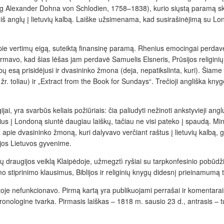
g Alexander Dohna von Schlodien, 1758–1838), kurio siųstą paramą sky
 anglų į lietuvių kalbą. Laiške užsimenama, kad susirašinėjimą su Lond
apie vertimų eigą, suteiktą finansinę paramą. Rhenius emocingai perdavė
formavo, kad šias lėšas jam perdavė Samuelis Elsneris, Prūsijos religini
bų esą prisidėjusi ir dvasininko žmona (deja, nepatikslinta, kuri). Šiame 
žr. toliau) ir „Extract from the Book for Sundays“. Trečioji angliška kny
 yra svarbūs keliais požiūriais: čia paliudyti nežinoti ankstyvieji anglų r
us į Londoną siuntė daugiau laiškų, tačiau ne visi pateko į spaudą. Min
 apie dvasininko žmoną, kuri dalyvavo verčiant raštus į lietuvių kalbą, ga
ijos Lietuvos gyvenime.
štų draugijos veiklą Klaipėdoje, užmegztì ryšiai su tarpkonfesinio pobū
mo stiprinimo klausimus, Biblijos ir religinių knygų didesnį prieinamumą 
je nefunkcionavo. Pirmą kartą yra publikuojami perrašai ir komentarais
hronologine tvarka. Pirmasis laiškas – 1818 m. sausio 23 d., antrasis – t