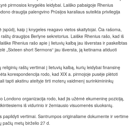
rė pirmosios knygelės leidybai. Laiško pabaigoje Rhenius
ono draugija palengvino Prūsijos karaliaus suteikta privilegija
 įspūdį, kaip į knygeles reagavo vietos skaitytojai. Čia rašoma,
ų raštų draugijos Berlyne sekretorius. Laiške Rhenius rašo, kad iš
laiške Rhenius rašo apie į lietuvių kalbą jau išverstas ir paskelbtas
gelė „Sixteen short Sermons“ jau išversta, ją ketinama atiduoti
eliginių raštų vertimai į lietuvių kalbą, kurių leidybai finansinę
ėta korespondencija rodo, kad XIX a. pirmojoje pusėje plėtoti
li tapti akstinu ateityje tirti moterų vaidmenį surinkimininkų
džio Londono organizacija rodo, kad jis užėmė ekumeninę poziciją,
tikintiesiems iš vidurinio ir žemiausio visuomenės sluoksnių.
 papildyti vertimai. Santrumpos originaliame dokumente ir vertime
ų pačių metų birželio 27 d.