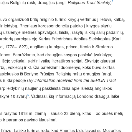
1
cijos Religinių raštų draugijos (angl.
Religious Tract Society
)
o organizuoti britų religinio turinio knygų vertimus į lietuvių kalbą,
ą ir leidybą. Rheniaus korespondencija pateko į knygos skyrių
ių užsienyje metinės apžvalgos, laiškų, rašytų iš kitų šalių padalinių,
retorių pareigas ėję Karlas Friedrichas Adolfas Steinkopfas (Karl
, 1772–1827), anglikonų kunigas, princo, Kento ir Straterno
ujienos. Pabrėžiama, kad draugijos knygos pasiekė įvairialypę
ėję veikalai, skirtini vaikų literatūros serijai. Skyriuje glaustai
sorbų, vokiečių ir kt. Čia pateikiami duomenys, koks buvo skirtas
siekusios iš Berlyno Prūsijos Religinių raštų draugijos (angl.
s ir Klaipėdoje (
By information received from the BERLIN Tract
arp leidybinių naujienų paskleista žinia apie išleistą angliškos
6
 skyrė 10 svarų
. Vadinasi, šią informaciją Londono draugija laikė
kas rašytas 1818 m. žiemą – sausio 23 dieną, kitas – po pusės metų
imo ir paramos gavimo klausimai.
tiražu. Laiško turinys rodo, kad Rhenius bičiuliavosi su Mozūrijos