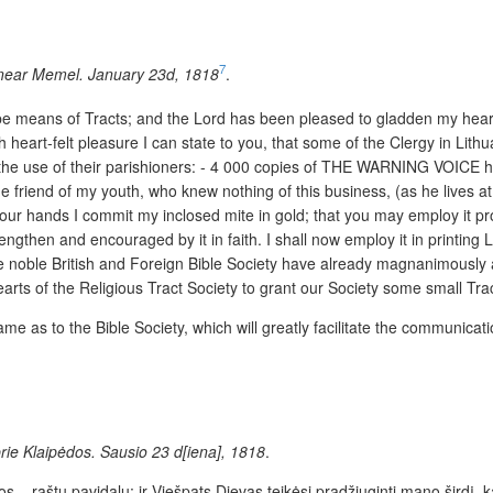
7
 near Memel. January 23d, 1818
.
, be means of Tracts; and the Lord has been pleased to gladden my hea
h heart-felt pleasure I can state to you, that some of the Clergy in Lith
the use of their parishioners: - 4 000 copies of THE WARNING VOICE ha
e friend of my youth, who knew nothing of this business, (as he lives a
our hands I commit my inclosed mite in gold; that you may employ it prof
rengthen and encouraged by it in faith. I shall now employ it in printing L
e noble British and Foreign Bible Society have already magnanimously ass
earts of the Religious Tract Society to grant our Society some small Tra
me as to the Bible Society, which will greatly facilitate the communicati
rie Klaipėdos. Sausio 23 d[iena], 1818
.
 raštų pavidalu; ir Viešpats Dievas teikėsi pradžiuginti mano širdį, kai