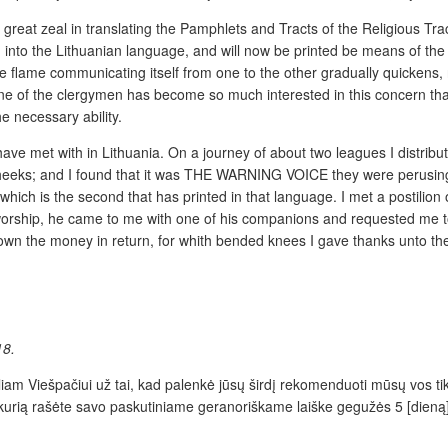
great zeal in translating the Pamphlets and Tracts of the Religious T
to the Lithuanian language, and will now be printed be means of the
he flame communicating itself from one to the other gradually quickens, 
f one of the clergymen has become so much interested in this concern that
 necessary ability.
 have met with in Lithuania. On a journey of about two leagues I distr
heeks; and I found that it was THE WARNING VOICE they were perusing. Th
 which is the second that has printed in that language. I met a postilion
orship, he came to me with one of his companions and requested me to 
down the money in return, for whith bended knees I gave thanks unto th
18.
m Viešpačiui už tai, kad palenkė jūsų širdį rekomenduoti mūsų vos tik p
 kurią rašėte savo paskutiniame geranoriškame l
aiš
ke gegužės 5 [di
eną]