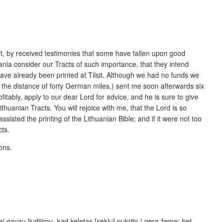
rt, by received testimonies that some have fallen upon good
uania consider our Tracts of such importance, that they intend
ve already been printed at Tilsit. Although we had no funds we
t the distance of forty German miles,) sent me soon afterwards six
itably, apply to our dear Lord for advice, and he is sure to give
ithuanian Tracts. You will rejoice with me, that the Lord is so
isted the printing of the Lithuanian Bible; and if it were not too
cts.
ons.
 gavau liudijimų, kad keletas [sėklų] nukrito į gerą žemę; bet