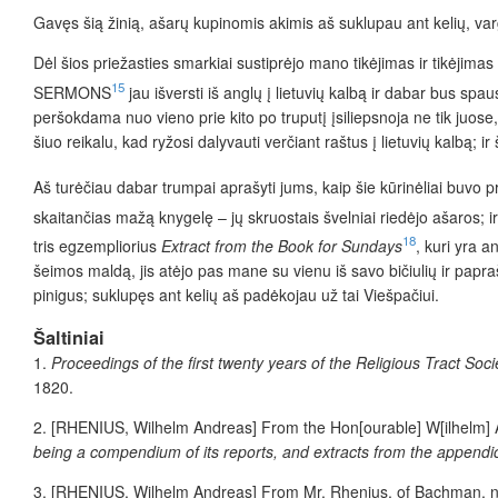
Gavęs šią žinią, ašarų kupinomis akimis aš suklupau ant kelių, var
Dėl šios priežasties smarkiai sustiprėjo mano tikėjimas ir tikėjim
15
SERMONS
jau išversti iš anglų į lietuvių kalbą ir dabar bus sp
peršokdama nuo vieno prie kito po truputį įsiliepsnoja ne tik juos
šiuo reikalu, kad ryžosi dalyvauti verčiant raštus į lietuvių kalbą; i
Aš turėčiau dabar trumpai aprašyti jums, kaip šie kūrinėliai buvo 
skaitančias mažą knygelę –
jų skruostais švelniai riedėjo ašaros
18
tris egzempliorius
Extract from the Book for Sundays
, kuri yra a
šeimos maldą, jis atėjo pas mane su vienu iš savo bičiulių ir pap
pinigus; suklupęs ant kelių aš padėkojau už tai Viešpačiui.
Šaltiniai
1.
Proceedings of the first twenty years of the Religious Tract Soc
1820.
2.
[
RHENIUS
, Wilhelm Andreas] From the Hon[ourable] W[ilhelm]
being a compendium of its reports, and extracts from the appendi
3.
[
RHENIUS
, Wilhelm Andreas] From Mr. Rhenius, of Bachman, 