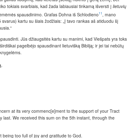
ko tokiais svarbiais, kad žada labiausiai tinkamą
išversti
į
lietuvių
11
timi ėmėmės spausdinimo. Grafas Dohna iš Schlodieno
, mano
 svarus) kartu su šiais žodžiais: „Į tavo rankas aš atiduodu šį
ausia.“
pausdinti. Jūs džiaugsitės kartu su manimi, kad Viešpats yra toks
rdiškai pagelbėjo spausdinant lietuvišką Bibliją; ir jei tai nebūtų
s knygelėms.
ą.
ncern at its very commenc[e]ment to the support of your Tract
ay last. We received this sum on the 5th instant, through the
 being too full of joy and gratitude to God.