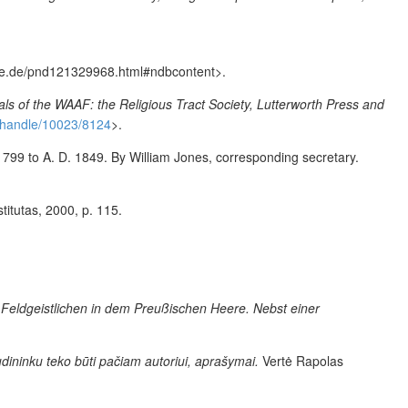
ie.de/pnd121329968.html#ndbcontent>.
s of the WAAF: the Religious Tract Society, Lutterworth Press and
k/handle/10023/8124
>.
 1799 to A. D. 1849. By William Jones, corresponding secretary.
nstitutas, 2000, p. 115.
ldgeistlichen in dem Preußischen Heere. Nebst einer
udininku teko būti pačiam autoriui, aprašymai.
Vertė Rapolas