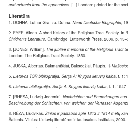
and extracts from the appendices.
[...] London: printed for the so
Literatūra
1.
DOHNA
, Lothar Graf zu. Dohna.
Neue Deutsche Biographie
, 1
2.
FYFE
, Aileen. A short history of the Religious Tract Society. I
Children’s Literature.
Cambridge: Lutterworth Press, 2006, p. 13–35
3.
[
JONES
, William].
The jubilee memorial of the Religious Tract So
London: The Religious Tract Society. 1850.
4.
JUŠKA
, Albertas. Bakmaniškiai, Baksėdžiai, Pãupis. Iš
Mažosios
5.
Lietuvos TSR bibliografija. Serija A: Knygos lietuvių kalba
, t. 1:
6.
Lietuvos bibliografija. Serija A: Knygos lietuvių kalba
, t. 1: 1547
7.
[
RHESA
, Ludwig Jedemin].
Nachrichten und Bemerkungen aus d
Beschreibung der Schlachten, von welchen der Verfasser Augen
8.
RĖZA
, Liudvikas.
Žinios ir pastabos apie 1813 ir 1814 metų karo
Šaltenis. Vilnius: Lietuvių literatūros ir tautosakos institutas, 2000.