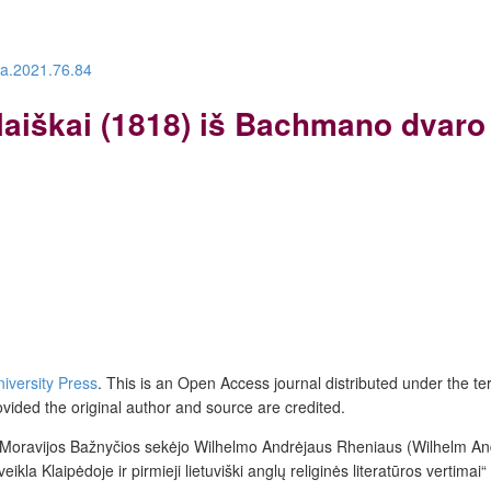
ra.2021.76.84
iškai (1818) iš Bachmano dvaro p
niversity Press
.
This is an Open Access journal distributed under the t
ovided the original author and source are credited.
 Moravijos Bažnyčios sekėjo Wilhelmo Andrėjaus Rheniaus (Wilhelm An
a Klaipėdoje ir pirmieji lietuviški anglų religinės literatūros vertimai“ 