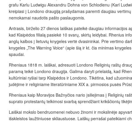
grafu Karlu Ludwigu Alexandru Dohna von Schlodienu (Karl Ludwi
kreipiasi į Londono draugiją prašydamas paremti daugiau vertimų iš
nemokamai naudotis pašto paslaugomis.
Antrasis, birželio 27 dienos laiškas pateikė daugiau informacijos 
kad Klaipėdos filialą pasiekė 10 svarų, skirtų leidybai. Rhenius in
anglų kalbos į lietuvių knygeles vertė dvasininkai. Prie vertimo dar
knygeles „The Warning Voice“ (apie šią ir kt. čia minimas knygeles 
spaudai.
Rheniaus 1818 m. laiškai, adresuoti Londono Religinių raštų draugijai,
paramą teikė Londono draugija. Galima daryti prielaidą, kad Rheni
kultūriniai ryšiai tarp Klaipėdos ir Londono. Tikėtina, kad užuomina
judėjime ir religiniame literatūriniame XIX a. pirmosios pusės Prūs
Rheniaus kaip Moravijos Bažnyčios nario įsiliejimas į Religinių ra
suprato protestantų telkimosi svarbą sprendžiant krikščionių tikėji
Laiškai mokslo bendruomenei nebuvo žinomi ir mokslinėje apyvarto
išskleistos laužtiniuose skliaustuose. Laiškų perrašai pateikiami c