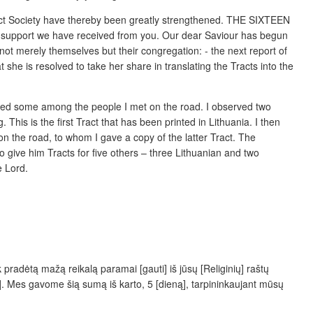
ract Society have thereby been greatly strengthened. THE SIXTEEN
 support we have received from you. Our dear Saviour has begun
not merely themselves but their congregation: - the next report of
 she is resolved to take her share in translating the Tracts into the
ibuted some among the people I met on the road. I observed two
is is the first Tract that has been printed in Lithuania. I then
 on the road, to whom I gave a copy of the latter Tract. The
give him Tracts for five others – three Lithuanian and two
e Lord.
radėtą mažą reikalą paramai [gauti] iš jūsų [Religinių] raštų
. Mes gavome šią sumą iš karto, 5 [dieną], tarpininkaujant
mūsų