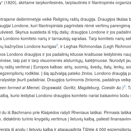
y“ (1820), skirtame tarpkonfesinės, tarptautinės ir filantropinės organiza
ajame dešimtmetyje veikė Religinių raštų draugija. Draugijos tikslas buv
draugijai Londone, kuri filantropiniais pagrindais rėmė vertimų parengim
šviesti. Skyrius susideda iš trijų dalių: draugijos Londone ir jos padalin
s Londono komiteto narių ir tarnautojų sąrašas. Tarp komiteto narių sek
2
ronų bažnyčios Londone kunigas
, ir Leghas Richmondas (Legh Richmond
mos Londono draugijos ir jos padalinių kituose kraštuose leidybinės na
ninėse, taip pat ir tarp visuomenės atstumtųjų, kalėjimuose. Nurodyti jau iš
inių raštų vertimai į Europos kalbas: airių, suomių, švedų, italų, lenkų, 
egzempliorių rodikliai. Į šią apžvalgą pateko žinios, Londono draugiją pa
aralystėje įkurti padaliniai. Draugijos turimomis žiniomis, padalinys veikę
5
een formed at Memel, Grypswald, Gorlitz, Magdeburg, Coeslin &c.
)
. T
ų kalbą, kurio leidybai Londono draugijos komiteto nariai balsavimo būdu
ti du iš Bachmano prie Klaipėdos rašyti Rheniaus laiškai. Pirmasis laiš
 didaktinio turinio knygelių vertimus į lietuvių kalbą, paliesti finansav
ta iš anglų į lietuvių kalbą ir atspausdinta Tilžėje 4 000 egzempliorių 