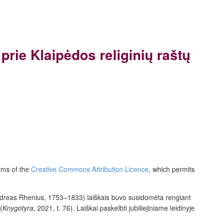
rie Klaipėdos religinių raštų
erms of the
Creative Commons Attribution Licence
, which permits
dreas Rhenius, 1753–1833) laiškais buvo susidomėta rengiant
(
Knygotyra
,
2021, t. 76). Laiškai paskelbti jubiliejiniame leidinyje