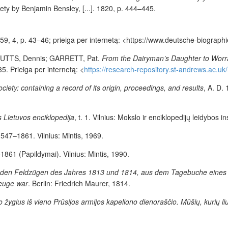
ciety by Benjamin Bensley, [...]. 1820, p. 444–445.
959, 4, p. 43–46; prieiga per internetą: <
https://www.deutsche-biograph
n BUTTS, Dennis;
GARRETT
, Pat.
From the Dairyman’s Daughter to Worral
. Prieiga per internetą: <
https://research-repository.st-andrews.ac.u
ciety: containing a record of its origin, proceedings, and results
, A. D.
 Lietuvos enciklopedija
, t. 1. Vilnius: Mokslo ir enciklopedijų leidybos i
 1547–1861. Vilnius: Mintis, 1969.
–1861 (Papildymai). Vilnius: Mintis, 1990.
en Feldzügen des Jahres 1813 und 1814, aus dem Tagebuche eines Fe
zeuge war
. Berlin: Friedrich Maurer, 1814.
 žygius iš vieno Prūsijos armijos kapeliono dienoraščio.
Mūšių, kurių li