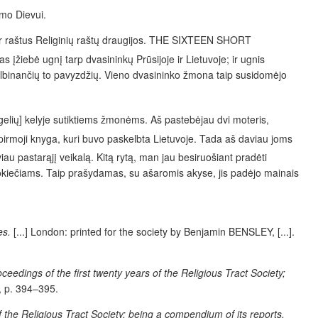
umo Dievui.
us ir raštus Religinių raštų draugijos. THE SIXTEEN SHORT
įžiebė ugnį tarp dvasininkų Prūsijoje ir Lietuvoje; ir ugnis
stulbinančių to pavyzdžių. Vieno dvasininko žmona taip susidomėjo
ygelių] kelyje sutiktiems žmonėms. Aš pastebėjau dvi moteris,
 pirmoji knyga, kuri buvo paskelbta Lietuvoje. Tada aš daviau joms
viau pastarąjį veikalą. Kitą rytą, man jau besiruošiant pradėti
 vokiečiams. Taip prašydamas, su ašaromis akyse, jis padėjo
mainais
es.
[...] London: printed for the society by Benjamin BENSLEY, [...].
ceedings of the first twenty years of the Religious Tract Society;
0, p. 394–395.
f the Religious Tract Society; being a compendium of its reports,