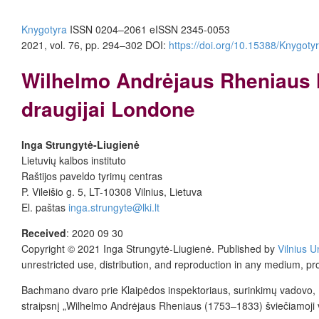
Knygotyra
ISSN 0204–2061
e
ISSN 2345-0053
2021, vol. 76, pp. 294–302
DOI:
https://doi.org/10.15388/Knygoty
Wilhelmo Andrėjaus Rheniaus la
draugijai Londone
Inga Strungytė-Liugienė
Lietuvių kalbos instituto
Raštijos paveldo tyrimų centras
P. Vileišio g. 5, LT-10308 Vilnius, Lietuva
El. paštas
inga.strungyte@lki.lt
Received
:
2020 09 30
Copyright © 2021
Inga Strungytė-Liugienė
.
Published by
Vilnius U
unrestricted use, distribution, and reproduction in any medium, pr
Bachmano dvaro prie Klaipėdos inspektoriaus, surinkimų vadovo,
straipsnį „Wilhelmo Andrėjaus Rheniaus (1753–1833) šviečiamoji veikl