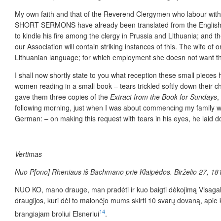
My own faith and that of the Reverend Clergymen who labour with 
SHORT SERMONS have already been translated from the English in
to kindle his fire among the clergy in Prussia and Lithuania; and t
our Association will contain striking instances of this. The wife o
Lithuanian language; for which employment she doesn not want the
I shall now shortly state to you what reception these small pieces
women reading in a small book – tears trickled softly down their c
gave them three copies of the
Extract from the Book for Sundays
,
following morning, just when I was about co­mmencing my family w
German: – on making this request with tears in his eyes, he laid 
Vertimas
Nuo P[ono] Rheniaus iš Bachmano prie Klaipėdos. Birželio 27, 18
NUO KO, mano drauge, man pradėti ir kuo baigti dėkojimą Visagalia
draugijos, kuri dėl to malonėjo mums skirti 10 svarų dovaną, apie
14
brangiajam broliui Elsneriui
.