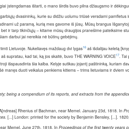
giai įstengdamas ištarti, o mano širdis buvo pilna džiaugsmo ir dėking
as garbiųjų dvasininkų, kurie su didžiu uolumu triūsė versdami pamflet
ausdinami už paramą, kurią mes gavome iš jūsų. Mūsų brangus Išganytojas 
e, bet ir tarp tikinčiųjų – kitame mūsų draugijos pranešime pateiksime 
r šiam darbui jai nereikia nė būtinų gebėjimų.
16
priimti Lietuvoje. Nukeliavęs maždaug dvi lygas
aš išdalijau keletą [kn
17
; ir aš supratau, kad tai, ką jos skaitė, buvo THE WARNING VOICE
. Tai
ntroji išspausdinta šia kalba. Kelyje sutikau jojantį paštininką, kuriam da
rašė manęs duoti veikalus penkiems kitiems – trims lietuviams ir dviem
iety; being a compendium of its reports, and extracts from the appendic
 A[ndreas] Rhenius of Bachman, near Memel. January 23d, 1818. In
Pro
ces
.
[...] London: printed for the society by Benjamin Bensley, [...]. 182
near Memel. June 27th, 1818. In
Proceedings of the first twenty years o