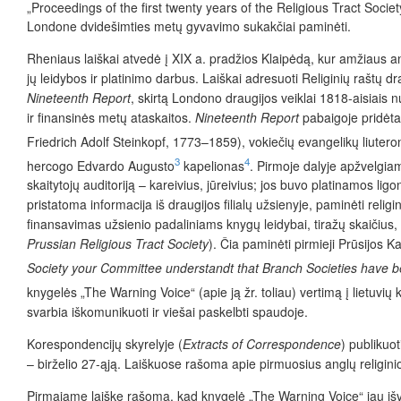
„Proceedings of the first twenty years of the Religious Tract Societ
Londone dvidešimties metų gyvavimo sukakčiai paminėti.
Rheniaus laiškai atvedė į XIX a. pradžios Klaipėdą, kur amžiaus antr
jų leidybos ir platinimo darbus. Laiškai adresuoti Religinių raštų 
Nineteenth Report
, skirtą Londono draugijos veiklai 1818-aisiais nu
ir finansinės metų ataskaitos.
Nineteenth Report
pabaigoje pridėta
Friedrich Adolf Steinkopf, 1773–1859), vokiečių evangelikų liute
3
4
hercogo Edvardo Augusto
kapelionas
. Pirmoje dalyje apžvelgia
skaitytojų auditoriją – kareivius, jūreivius; jos buvo platinamos ligo
pristatoma informacija iš draugijos filialų užsienyje, paminėti relig
finansavimas užsienio padaliniams knygų leidybai, tiražų skaičius, 
Prussian Religious Tract Society
). Čia paminėti pirmieji Prūsijos K
Society your Committee understandt that Branch Societies have b
knygelės „The Warning Voice“ (apie ją žr. toliau) vertimą į lietuvi
svarbia iškomunikuoti ir viešai paskelbti spaudoje.
Korespondencijų skyrelyje (
Extracts of Correspondence
) publikuo
– birželio 27-ąją. Laiškuose rašoma apie pirmuosius anglų religinio,
Pirmajame laiške rašoma, kad knygelė „The Warning Voice“ jau išvers