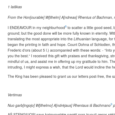
1 laiškas
From the Hon[ourable] W[ilhelm] A[ndreas] Rhenius of Bachman,
8
I ENDEAVOUR in my neighburhood
to scatter a little good seed
ground; but the good done will be more fully known in eternity. Wit
translatin
g the most appropriate into the
Lithuanian
language, for 
began the printing in faith and hope. Count Dohna of Schlodien, th
Frederic d‘ors (about 5 l.) accompanied with these words: - “Into y
you the best.“ I received this gift with praises and thanksgiving, st
mindful of us, and assist me in offering up my gratitude to him. Th
intruding, I might express a wish, that the Lord would incline the h
The King has been pleased to grant us our letters post-free, the sa
Vertimas
9
Nuo garb[ingojo] W[ilhelmo] A[ndrėjaus] Rheniaus iš Bachmano
p
AŠ STENGIUOSI savo kaimynystėje pasėti nors truputį geros sėklos –