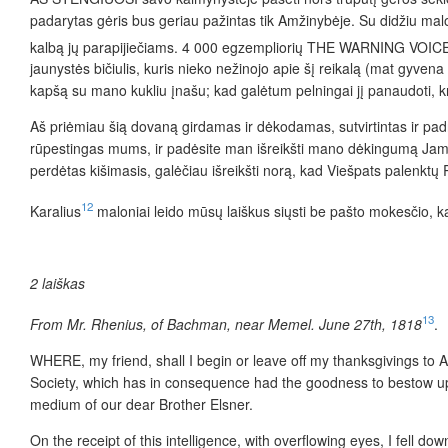
padarytas gėris bus geriau pažintas tik Amžinybėje. Su didžiu malo
kalbą jų parapijiečiams. 4 000 egzempliorių THE WARNING VOIC
jaunystės bičiulis, kuris nieko nežinojo apie šį reikalą (mat gyvena
kapšą su mano kukliu įnašu; kad galėtum pelningai jį panaudoti, kre
Aš priėmiau šią dovaną girdamas ir dėkodamas, sutvirtintas ir pad
rūpestingas mums, ir padėsite man išreikšti mano dėkingumą Jam. Tauri
perdėtas kišimasis, galėčiau išreikšti norą, kad Viešpats palenktų 
12
Karalius
maloniai leido mūsų laiškus siųsti be pašto mokesčio, kai
2 laiškas
13
From Mr. Rhenius, of Bachman, near Memel. June 27th, 1818
.
WHERE, my friend, shall I begin or leave off my thanksgivings to 
Society, which has in consequence had
the goodness to bestow up
medium of our dear Brother Elsner.
On the receipt of this intelligence, with overflowing eyes, I fell 