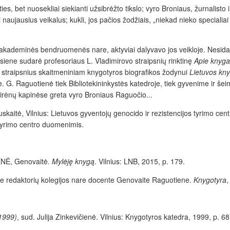
es, bet nuosekliai siekianti užsibrėžto tikslo; vyro Broniaus, žurnalisto 
i naujausius veikalus; kukli, jos pačios žodžiais, „niekad nieko specialia
eto akademinės bendruomenės nare, aktyviai dalyvavo jos veikloje. Nesida
iene sudarė profesoriaus L. Vladimirovo straipsnių rinktinę
Apie knygas
 straipsnius skaitmeniniam knygotyros biografikos žodynui
Lietuvos kny
. G. Raguotienė tiek Bibliotekininkystės katedroje, tiek gyvenime ir šei
airėnų kapinėse greta vyro Broniaus Raguočio...
skaitė, Vilnius: Lietuvos gyventojų genocido ir rezistencijos tyrimo cen
 tyrimo centro duomenimis.
ENĖ
, Genovaitė.
Mylėję knygą
. Vilnius: LNB, 2015, p. 179.
ete redaktorių kolegijos nare docente Genovaite Raguotiene.
Knygotyra
,
–1999)
, sud. Julija Zinkevičienė. Vilnius: Knygotyros katedra, 1999, p. 68