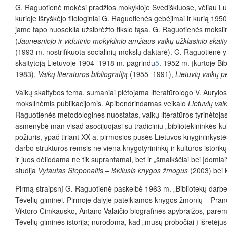
G. Raguotienė mokėsi pradžios mokykloje Švediškiuose, vėliau L
kurioje išryškėjo filologiniai G. Raguotienės gebėjimai ir kurią 19
jame tapo nuoseklia užsibrėžto tikslo tąsa. G. Raguotienės moksli
(
Jaunesniojo ir vidutinio mokyklinio amžiaus vaikų užklasinio skai
(1993 m. nostrifikuota socialinių mokslų daktarė). G. Raguotienė y
skaitytoją Lietuvoje 1904–1918 m. pagrindu
5
. 1952 m. įkurtoje B
1983),
Vaikų literatūros bibliografiją
(1955–1991),
Lietuvių vaikų p
Vaikų skaitybos tema, sumaniai plėtojama literatūrologo V. Aurylo
mokslinėmis publikacijomis. Apibendrindamas veikalo
Lietuvių va
Raguotienės metodologines nuostatas, vaikų literatūros tyrinėtoja
asmenybė man visad asocijuojasi su tradiciniu „bibliotekininkės-kul
požiūris, ypač tiriant XX a. pirmosios pusės Lietuvos knygininkyst
darbo struktūros remsis ne viena knygotyrininkų ir kultūros istorik
ir juos dėliodama ne tik
suprantamai, bet ir „šmaikščiai bei įdomiai
studija
Vytautas Steponaitis – iškilusis knygos žmogus
(2003) bei k
Pirmą straipsnį G. Raguotienė paskelbė 1963 m. „Bibliotekų darb
Tėvelių giminei. Pirmoje dalyje pateikiamos knygos žmonių – Pran
Viktoro Cimkausko, Antano Valaičio biografinės apybraižos, paremto
Tėvelių giminės istorija; nurodoma, kad „mūsų probočiai į išretėj