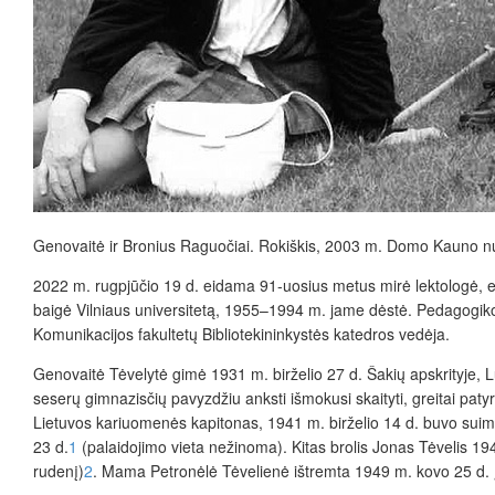
Genovaitė ir Bronius Raguočiai. Rokiškis, 2003 m. Domo Kauno nu
2022 m. rugpjūčio 19 d. eidama 91-uosius metus mirė lektologė, ed
baigė Vilniaus universitetą, 1955–1994 m. jame dėstė. Pedagogiko
Komunikacijos fakultetų Bibliotekininkystės katedros vedėja.
Genovaitė Tėvelytė gimė 1931 m. birželio 27 d. Šakių apskrityje, Lu
seserų gimnazisčių pavyzdžiu anksti išmokusi skaityti, greitai pat
Lietuvos kariuomenės kapitonas, 1941 m. birželio 14 d. buvo suimta
23 d.
1
(palaidojimo vieta nežinoma). Kitas brolis Jonas Tėvelis 19
rudenį)
2
. Mama Petronėlė Tėvelienė ištremta 1949 m. kovo 25 d. į 