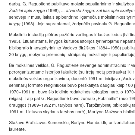
darbų, G. Raguotienė publikavo mokslo populiarinimo ir skaitybos
Žodžiai apie knygą
(1998),
... atversta knyga: kai kas apie skaity
senovėje ir mūsų laikais apibendrino ilgamečius mokslininkės tyrimus.
knygą
(1998). Joje suprantamai, žodynėlio pavidalu G. Raguotienė 
Moksliniu ir studijų plėtros požiūriu vertingas ir laužęs ledus įtvi
1995). Lituanistams, knygos kultūros istorijos tyrinėtojams nepa
bibliografo ir knygotyrininko Vaclovo Biržiškos (1884–1956) publikaci
20 knygų, mokymo priemonių, straipsnių mokslinėje ir populiariojo
Be mokslinės veiklos, G. Raguotienė nevengė administracinio ir vis
perorganizuotame Istorijos fakultete
(
su trejų metų pertrauka) iki
mokslinės veiklos organizavimo, docentė 1991 m. inicijavo „Vaclovo
seminarų formato renginiuose buvo perskaityta daugiau kaip 100 p
1970–1991 m. buvo šio leidinio redakcinės kolegijos narė
, o 1970–
reigas). Taip pat G. Raguotienė buvo žurnalo „Rubinaitis“ (nuo 199
draugijos (1989–1992 m. tarybos narė), Tarpžinybinių bibliotekų ta
1991 m. Lietuvos skyriaus tarybos narė), Martyno Mažvydo bibliofi
Stažavo Bratislavos Komenskio, Berlyno Humboldtų universitetuose
laureate.