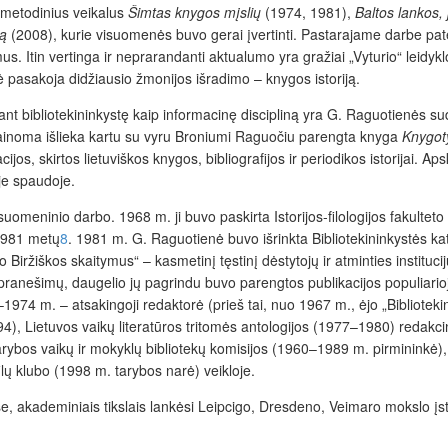
 metodinius veikalus
Šimtas knygos mįslių
(1974, 1981),
Baltos lankos,
mą
(2008), kurie visuomenės buvo gerai įvertinti. Pastarajame darbe pate
 Itin vertinga ir neprarandanti aktualumo yra gražiai „Vyturio“ leidyklos 
pasakoja didžiausio žmonijos išradimo – knygos istoriją.
rtinant bibliotekininkystę kaip informacinę discipliną yra G. Raguotienės 
mainoma išlieka kartu su vyru Broniumi Raguočiu parengta knyga
Knygot
jos, skirtos lietuviškos knygos, bibliografijos ir periodikos istorijai. A
je spaudoje.
uomeninio darbo. 1968 m. ji buvo paskirta Istorijos-filologijos fakultet
 1981 metų
8
. 1981 m. G. Raguotienė buvo išrinkta Bibliotekininkystės kat
 Biržiškos skaitymus“ – kasmetinį tęstinį dėstytojų ir atminties institu
ranešimų, daugelio jų pagrindu buvo parengtos publikacijos populiario
1974 m. – atsakingoji redaktorė (prieš tai, nuo 1967 m., ėjo „Bibliotekin
4), Lietuvos vaikų literatūros tritomės antologijos (1977–1980) redakci
rybos vaikų ir mokyklų bibliotekų komisijos (1960–1989 m. pirmininkė), 
lų klubo (1998 m. tarybos narė) veikloje.
, akademiniais tikslais lankėsi Leipcigo, Dresdeno, Veimaro mokslo įs