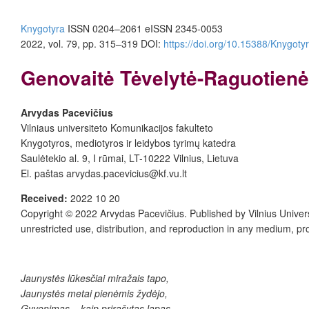
Knygotyra
ISSN 0204–2061
e
ISSN 2345-0053
2022, vol. 79, pp. 315–319
DOI:
https://doi.org/10.15388/Knygoty
Genovaitė Tėvelytė-Raguotienė
Arvydas Pacevičius
Vilniaus universiteto Komunikacijos fakulteto
Knygotyros, mediotyros ir leidybos tyrimų katedra
Saulėtekio al. 9, I rūmai, LT-10222 Vilnius, Lietuva
El. paštas arvydas.pacevicius@kf.vu.lt
Received:
2022 10 20
Copyright © 2022
Arvydas Pacevičius
. Published by
Vilnius Univer
unrestricted use, distribution, and reproduction in any medium, pr
Jaunystės lūkesčiai miražais tapo,
Jaunystės metai pienėmis žydėjo,
Gyvenimas – kaip prirašytas lapas,