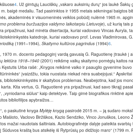
ukšiuose
4
. U
ž gimtųjų Lauciškių „vakaro auksinių durų“ jos laukė Šakių 
50 m. baigė medaliu. Tad pasirinktos ir 1955 metais sėkmingai baigtos bib
nės, akademinės ir visuomeninės veiklos pobūdį nulėmė 1965 m. apginta 
tymo problema buržuazijos valdymo laikotarpiu Lietuvoje
), už kurią tais
ra pripažinusi, kad minėta disertacija, kuriai vadovavo Vincas Auryla,
ibliotekininkystės katedroje, kuriai vadovavo prof. Levas Vladimirovas
eriodiką
(1991–1994),
Skaitymo kultūros pagrindus
(1994)
6
.
s, 1970 m. docento pedagoginį vardą gavusią G. Raguotienę įtraukė į a
ikų lektūra 1918–1940
(2001) reikšmę vaikų skaitymo pomėgių kaitos nauj
s Kęstutis Urba rašė: „Knygos reikšmė vaiko ir paauglio gyvenime buvo 
tūrininkės“ įvaizdžiu, tokia nuostata niekad nėra suabejojusi.“ Apskritai
ės, bibliotekininkystės ir skaitybos problemas. Neabejotina, kad jos mon
ų karta. Kita vertus, G. Raguotienė yra pripažinusi, kad savo tikrąjį pas
“, „vyniodama siūlus“ kaip detektyve. Taip gimė biografikos rinktinė api
itos bibliofilijos apybraižos…
e“, o paskutinė knyga
Mylėję knygą
pasirodė 2015 m. – ją sudaro mokslini
o Mašioto, Vaclovo Biržiškos, Kazio Sendziko, Vinco Jonuškos, Leono Ž
s mažai naudotais šaltiniais. Autobiografinėje dalyje pateikta svarbių f
usį Sūduvos kraštą bus atsikėlę iš Rytprūsių po didžiojo maro“ (1799 m