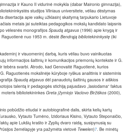
gimnazija ir Kauno II vidurinė mokykla (dabar Maironio gimnazija),
liotekininkystės studijos Vilniaus universitete, vėliau dėstymas
disertacija apie vaikų užklasinį skaitymą tarpukario Lietuvoje
 pačiais metais jai suteiktas pedagogikos mokslų kandidato laipsnis
 tapo vėlesnės monografijos
Spaudą atgavus
(1996) apie knygą ir
, G. Raguotienė nuo 1953 m. dėstė
Bendrąją bibliotekininkystę
(iki
kademinį ir visuomeninį darbą, kuris vėliau buvo vainikuotas
ų informacijos šaltinių ir komunikacijos priemonių kontekste ir G.
ir tebėra svarbi. Atrodo, kad Genovaitė Raguotienė, kurios
 G. Raguotienės mokslinėje kūryboje ryškus analitinis ir sisteminis
ografija
Spaudą atgavus
dėl panaudotų šaltinių gausos ir aiškios
akotojos talentą ir pedagogės stichiją pajusdavo „lasiodama“ faktus
e moteris bibliotekininkes
Greta įžymiojo Vaclovo Biržiškos
(2000),
o pobūdžio etiudai ir autobiografinė dalis, skirta kelių kartų
urausko, Vytauto Tumėno, Izidoriaus Kisino, Vytauto Steponaičio,
aktų apie Lukšių krašto ir Zyplių dvaro raidą, susipynusią su
. Prūsijos žemėlapyje yra pažymėta vietovė
Tewelen
)
7
. Be minėtų