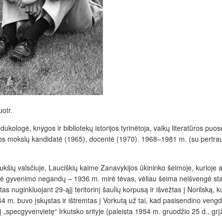
otr.
ukologė, knygos ir bibliotekų istorijos tyrinėtoja, vaikų literatūros p
s mokslų kandidatė (1965), docentė (1970). 1968–1981 m. (su pertrauka
kšių valsčiuje, Lauciškių kaime Zanavykijos ūkininko šeimoje, kurioje au
yrė gyvenimo negandų – 1936 m. mirė tėvas, vėliau šeima neišvengė stali
s nuginkluojant 29-ąjį teritorinį šaulių korpusą ir išvežtas į Norilską
44 m. buvo įskųstas ir ištremtas į Vorkutą už tai, kad pasisendino veng
„specgyvenvietę“ Irkutsko srityje (paleista 1954 m. gruodžio 25 d., grį