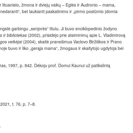
ir lituanisto, žmona ir dviejų vaikų – Eglės ir Audronio – mama,
i nedaranti“, bet laukianti paskatinimo ir „pirmo postūmio įdomia
ngstė garbingu „senjorės“ titulu. Ji buvo enciklopedinio žodyno
 ir bibliotekas
(2002), prisidėjo prie atsiminimų apie L. Vladimirovą
gos veikėjai
(2004), skaitė pranešimus Vaclovo Biržiškos ir Prano
moje buvo ir liko „gerąja mama“, žmogaus ir skaitytojo ugdytoja bei
tras, 1997, p. 842. Dėkoju prof. Domui Kaunui už patikslintą
 2021, t. 76, p. 7–8.
.