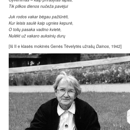
Tik pilkos dienos nučeža pavėjui
Juk rodos vakar bėgau pažiūrėti,
Kur leisis saulė kaip ugnies kepurė,
O tolių pasaka vadino kvietė,
Nulėkt už vakaro auksinių durų
[Iš II e klasės mokinės Genės Tėvelytės užrašų
Dainos
, 1942]