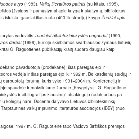
 juodos avys
(1983),
Vaikų literatūros patirtis
(su kitais, 1995),
iktos įžvalgos ir pamąstymai apie knygą ir skaitymą, bibliotekas
išleista, gausiai iliustruota (400 iliustracijų) knyga
Žodžiai apie
sudarytas vadovėlis
Teoriniai bibliotekininkystės pagrindai
(1990,
yros darbai
(1998), kurioje skelbiamos svarbiausios žymaus lietuvių
pskritai G. Raguotienės publikacijų kraitį sudaro daugiau kaip
o dekano pavaduotoja (prodekane), šias pareigas ėjo ir
edros vedėja ir šias pareigas ėjo iki 1992 m. Be kasdienių studijų ir
cijų darbuotojų forumą, kuris vyko 1991–2004 m. Konferencijų ir
joje spaudoje ir moksliniame žurnale „Knygotyra“. G. Raguotienė
inkystės ir bibliografijos klausimų“ atsakingojo redaktoriaus pa­
nių kolegijų narė. Docentė dalyvavo Lietuvos bibliotekininkų
Tarptautinės vaikų ir jaunimo literatūros asociacijos (IBBY) (nuo
taigose. 1997 m. G. Raguotienė tapo Vaclovo Biržiškos premijos