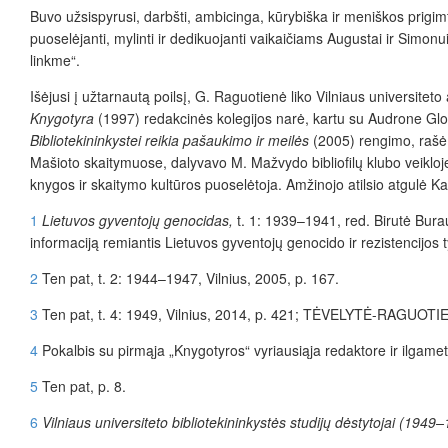
Buvo užsispyrusi, darbšti, ambicinga, kūrybiška ir meniškos prigimti
puoselėjanti, mylinti ir dedikuojanti vaikaičiams Augustai ir Simonu
linkme“.
Išėjusi į užtarnautą poilsį, G. Raguotienė liko Vilniaus universit
Knygotyra
(1997) redakcinės kolegijos narė, kartu su Audrone Glos
Bibliotekininkystei reikia pašaukimo ir meilės
(2005) rengimo, rašė
Mašioto skaitymuose, dalyvavo M. Mažvydo bibliofilų klubo veikloje
knygos ir skaitymo kultūros puoselėtoja. Amžinojo atilsio atgulė K
1
Lietuvos gyventojų genocidas,
t. 1: 1939–1941, red. Birutė Burau
informaciją remiantis Lietuvos gyventojų genocido ir rezistencijos
2
Ten pat, t. 2: 1944–1947, Vilnius, 2005, p. 167.
3
Ten
pat, t. 4: 1949, Vilnius, 2014, p. 421;
TĖVELYTĖ-RAGUOTI
4
Pokalbis su pirmąja „Knygotyros“ vyriausiąja redaktore ir ilgam
5
Ten pat, p. 8.
6
Vilniaus universiteto bibliotekininkystės studijų dėstytojai (1949