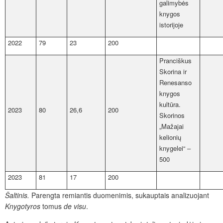
galimybės
knygos
istorijoje
2022
79
23
200
Pranciškus
Skorina ir
Renesanso
knygos
kultūra.
2023
80
26,6
200
Skorinos
„Mažajai
kelionių
knygelei“ ‒
500
2023
81
17
200
Šaltinis
.
Parengta remiantis duomenimis, sukauptais analizuojant
Knygotyros
tomus
de visu
.