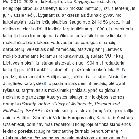
Per 2013–2023 m. laikotarpį iš viso
Knygotyros
redaktorių
kolegijoje dirbo 32 asmenys iš 22 mokslo institucijų (žr. 1 lentelę), iš
jų 18 užsieniečių. Lyginant su ankstesniais žurnalo gyvavimo
laikotarpiais, užsieniečių skaičius išaugo nuo 24 iki 56 proc., ir tai
sietina su siekiu didinti leidinio tarptautiškumą. 1990-ųjų redaktorių
kolegija buvo formuojama iš Vilniaus universiteto mokslininkų ir
mokslinėse bibliotekose vadovaujamas pareigas einančių
darbuotojų, vėlesniais dešimtmečiais, atsižvelgiant į Lietuvos
mokslo žurnalams keliamus reikalavimus, ją sudarė VU ir kitų
Lietuvos mokslinių įstaigų atstovai, o nuo 1994 m. į redaktorių
kolegiją pradėti traukti ir autoritetingi užsienio mokslininkai
8
. Iš
pradžių dažniausiai iš Baltijos šalių, vėliau iš Lenkijos, Vokietijos,
Jungtinės Karalystės
9
, o pastaraisiais dešimtmečiais, plėtojant
ryšius su tarptautiniais mokslininkų tinklais, ypač su globalia
moksline organizacija Autorystės, skaitymo ir leidybos istorijos
draugija (
Society for the History of Authorship, Reading and
Publishing
, SHARP), užsienio kolegų atstovaujamų šalių geografija
apima Baltijos, Šiaurės ir Vidurio Europos šalis, Kanadą ir Australiją.
Užsieniečių dominavimas redaktorių kolegijoje atitinka šiandienos
leidinio poreikius: auginti tarptautinę žurnalo bendruomenę ir
užtikrinti didėjančio įvairioms mokslo mokykloms atstovaujančių