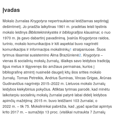
Įvadas
Mokslo žurnalas
Knygotyra
nepertraukiamai leidžiamas septintąjį
dešimtmetį. Jo pradžia laikytinas 1961 m. pradėtas leisti tęstinis
mokslo leidinys
Bibliotekininkystės
ir
bibliografijos
klausimai
, o nuo
1970 m. jis gavo dabartinį pavadinimą.
Įvairūs
Knygotyros
raidos,
turinio, mokslo komunikacijos ir kiti aspektai buvo nagrinėti
komunikacijos ir informacijos mokslininkų
1
straipsniuose.
Šiuos
tyrimus išsamiai susistemino Alma Braziūnienė
2
.
Knygotyra
–
vienas iš socialinių mokslų žurnalų, išlaikęs savo leidybos tradiciją
ilgus metus ir išgyven
ęs
šio amžiaus permainas, kurios
į
bibliografinę atmintį nusinešė daugelį kitų šios
srities mokslo
žurnal
ų
. Tomas Petreikis, Andrius Šuminas, Vincas Grigas, Arūnas
Gudinavičius nagrinėjo 2015–2022 m. Lietuvos mokslo žurnalų
leidybos kiekybinius pokyčius. Atliktas tyrimas parodė, kad minėtu
laikotarpiu socialinių mokslų žurnalai patyrė labai didelį leidybos
apimčių mažėjimą: 2015 m. buvo leidžiami 103 žurnalai, o
2022 m. – tik 75. Mokslininkai pabrėžia, kad „ypač sparčiai apimtys
krito 2017 m. – sumažėjo 13
proc. (visiškai nutraukta 7 žurnalų