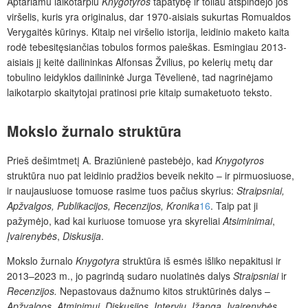
Aptariamu laikotarpiu
Knygotyros
tapatybę ir toliau atspindėjo jos
viršelis, kuris yra originalus, dar 1970-aisiais sukurtas Romualdos
Verygaitės
kūrinys
. Kitaip nei viršelio istorija, leidinio maketo kaita
rodė tebesitęsiančias tobulos formos paieškas. Esmingiau 2013-
aisiais jį keitė dailininkas Alfonsas Žvilius, po kelerių metų dar
tobulino leidyklos dailininkė Jurga Tėvelienė, tad nagrinėjamo
laikotarpio skaitytojai pratinosi prie kitaip sumaketuoto teksto.
Mokslo žurnalo struktūra
Prieš dešimtmetį A. Braziūnienė pastebėjo, kad
Knygotyros
struktūra nuo pat leidinio pradžios beveik nekito – ir pirmuosiuose,
ir naujausiuose tomuose rasime tuos pačius skyrius:
Straipsniai,
Apžvalgos, Publikacijos, Recenzijos, Kronika
16
. Taip pat ji
pažymėjo, kad kai kuriuose tomuose yra skyreliai
Atsiminimai
,
Įvairenybės
,
Diskusija
.
Mokslo žurnalo
Knygotyra
struktūra iš esmės išliko nepakitusi ir
2013–2023 m., jo pagrindą sudaro nuolatinės dalys
Straipsniai
ir
Recenzijos.
Nepa­stovaus dažnumo
kitos struktūrinės dalys –
Apžvalgos
,
Atminimui
,
Diskusijos, Interviu, Įžanga, Įvairenybės,