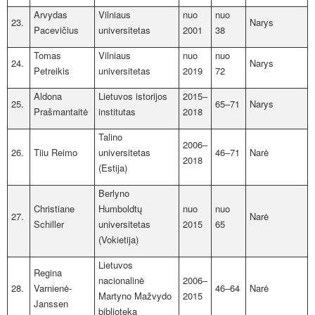
Arvydas
Vilniaus
nuo
nuo
23.
Narys
Pacevičius
universitetas
2001
38
Tomas
Vilniaus
nuo
nuo
24.
Narys
Petreikis
universitetas
2019
72
Aldona
Lietuvos istorijos
2015‒
25.
65‒71
Narys
Prašmantaitė
institutas
2018
Talino
2006‒
26.
Tiiu Reimo
universitetas
46‒71
Narė
2018
(Estija)
Berlyno
Christiane
Humboldtų
nuo
nuo
27.
Narė
Schiller
universitetas
2015
65
(Vokietija)
Lietuvos
Regina
nacionalinė
2006‒
28.
Varnienė-
46‒64
Narė
Martyno Mažvydo
2015
Janssen
biblioteka