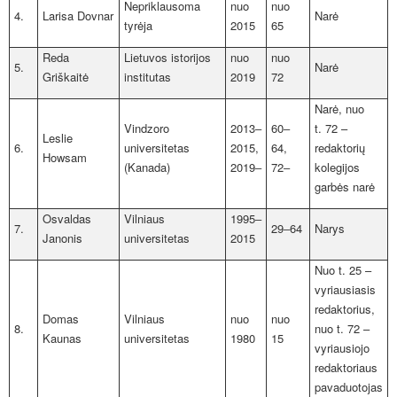
Nepriklausoma
nuo
nuo
4.
Larisa Dovnar
Narė
tyrėja
2015
65
Reda
Lietuvos istorijos
nuo
nuo
5.
Narė
Griškaitė
institutas
2019
72
Narė, nuo
Vindzoro
2013‒
60‒
t.
72 –
Leslie
6.
universitetas
2015,
64,
redaktorių
Howsam
(Kanada)
2019‒
72‒
kolegijos
garbės narė
Osvaldas
Vilniaus
1995‒
7.
29‒64
Narys
Janonis
universitetas
2015
Nuo t. 25 –
vyriausiasis
redaktorius,
Domas
Vilniaus
nuo
nuo
8.
nuo t. 72 –
Kaunas
universitetas
1980
15
vyriausiojo
redaktoriaus
pavaduotojas