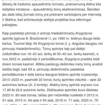
išleistų tik tradiciniu spausdintiniu formatu, prieinamumą didina kita
leidyklos iniciatyva ‒ spausdintinių tomų skaitmeninimas. Šiandien
jau dalis tokių žurnalo tomų yra prieinami vartotojams per internetą
ir tikėtina, kad artimiausioje ateityje projektas bus sėkmingai
pabaigtas.
Kaip pastebėjo pirmojo ir antrojo trisdešimtmečių
Knygotyros
apimtis lyginusi A. Braziūnienė
13
, po 1990 m. leidinys išaugo kelis
kartus. Tuomet išėjo 55
Knygotyros
tomai (t. y. dvigubai daugiau nei
pirmuoju trisdešimtmečiu). Tomų apimtys taip pat didėjo
(vidutiniškai nuo 16‒20 aut. lankų iki 30‒40 aut. lankų kasmet), o
nuo 2002 m. padažnėjo ir periodiškumas.
Knygotyra
pradėta leisti
dviem tomais kasmet. Atlikta pastarųjų dešimties metų tomų analizė
leidžia teigti, kad XX a. pirmuoju dešimtmečiu pasiektas
periodiškumas ir kelis kartus išaugusi leidinio apimtis nusistovėjo.
2013‒2023 m. pasirodė 22 tomai, kurių apimties vidurkis ‒ apie 22
autorinius lankus
(žr. 2 lentelę). Atskirų tomų apimtis svyravo nuo
17,99 iki 26,6 autorinio lanko. Didžiausios apimties buvo išleistas
2023 m. 80-asis tomas, tačiau jam neženkliai nusileido ir 2013
m.
51-asis, 2015 m. 64-asis ir 65-asis, 2018 m. 71-asis, 2020 m. 75-