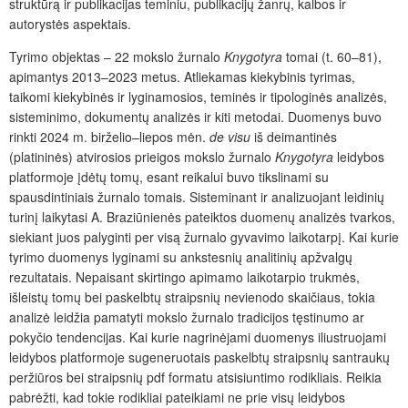
struktūrą ir publikacijas teminiu, publikacijų žanrų, kalbos ir
autorystės aspektais.
Tyrimo objektas – 22 mokslo žurnalo
Knygotyra
tomai (t. 60–81),
apimantys 2013–2023 metus. Atliekamas kiekybinis tyrimas,
taikomi kiekybinės ir lyginamosios, teminės ir tipologinės analizės,
sisteminimo, dokumentų analizės ir kiti metodai. Duomenys buvo
rinkti 2024 m. birželio–liepos mėn.
de visu
iš deimantinės
(platininės) atvirosios prieigos mokslo žurnalo
Knygotyra
leidybos
platformoje įdėtų tomų, esant reikalui buvo tikslinami su
spausdintiniais žurnalo tomais. Sisteminant ir analizuojant leidinių
turinį laikytasi A. Braziūnienės pateiktos duomenų analizės tvarkos,
siekiant juos palyginti per visą žurnalo gyvavimo laikotarpį. Kai kurie
tyrimo duomenys lyginami su ankstesnių analitinių apžvalgų
rezultatais. Nepaisant skirtingo apimamo laikotarpio trukmės,
išleistų tomų bei paskelbtų straipsnių nevienodo skaičiaus, tokia
analizė leidžia pamatyti mokslo žurnalo tradicijos tęstinumo ar
pokyčio tendencijas. Kai kurie nagrinėjami duomenys iliustruojami
leidybos platformoje sugeneruotais paskelbtų straipsnių santraukų
peržiūros bei straipsnių pdf formatu atsisiuntimo rodikliais. Reikia
pabrėžti, kad tokie rodikliai pateikiami ne prie visų leidybos