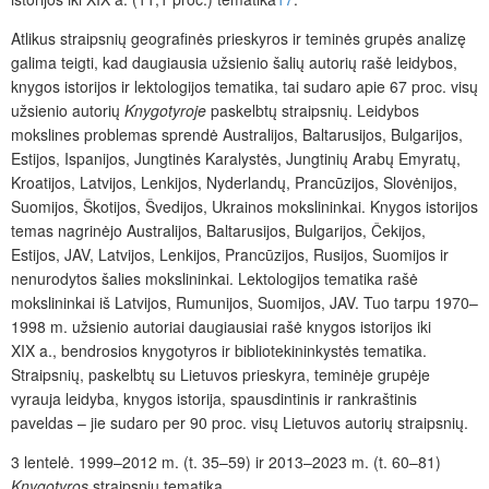
Atlikus straipsnių geografinės prieskyros ir teminės grupės analizę
galima teigti, kad daugiausia užsienio šalių autorių rašė leidybos,
knygos istorijos ir lektologijos tematika, tai sudaro apie 67 proc. visų
užsienio autorių
Knygotyroje
paskelbtų straipsnių. Leidybos
mokslines problemas sprendė Australijos, Baltarusijos, Bulgarijos,
Estijos, Ispanijos, Jungtinės Karalystės, Jungtinių Arabų Emyratų,
Kroatijos, Latvijos, Lenkijos, Nyderlandų, Prancūzijos, Slovėnijos,
Suomijos, Škotijos, Švedijos, Ukrainos mokslininkai. Knygos istorijos
temas nagrinėjo Australijos, Baltarusijos, Bulgarijos, Čekijos,
Estijos, JAV, Latvijos, Lenkijos, Prancūzijos, Rusijos, Suomijos ir
nenurodytos šalies mokslininkai. Lektologijos tematika rašė
mokslininkai iš Latvijos, Rumunijos, Suomijos, JAV. Tuo tarpu 1970–
1998 m. užsienio autoriai daugiausiai rašė knygos istorijos iki
XIX a., bendrosios knygotyros ir bibliotekininkystės tematika.
Straipsnių, paskelbtų su Lietuvos prieskyra, teminėje grupėje
vyrauja leidyba, knygos istorija, spausdintinis ir rankraštinis
paveldas – jie sudaro per 90 proc. visų Lietuvos autorių straipsnių.
3 lentelė.
1999–2012 m. (t. 35–59) ir 2013–2023 m. (t. 60–81)
Knygotyros
straipsnių tematika