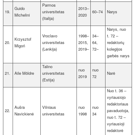
Parmos
Guido
2013‒
19.
universitetas
60‒74
Narys
Michelini
2020
(Italija)
Narys, nuo
Vroclavo
1998‒
34‒
t. 72 –
Krzysztof
20.
universitetas
2015,
64,
redaktorių
Migoń
(Lenkija)
2019‒
72‒
kolegijos
garbės narys
Talino
nuo
nuo
21.
Aile M
ö
ldre
universitetas
Narė
2019
72
(Estija)
Nuo t. 36 –
vyriausiojo
redaktoriaus
Aušra
Vilniaus
nuo
nuo
22.
pavaduotoja,
Navickienė
universitetas
1998
34
nuo t. 72 ‒
vyriausioji
redaktorė