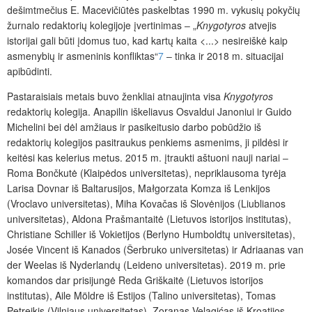
dešimtmečius E. Macevičiūtės paskelbtas 1990 m. vykusių pokyčių
žurnalo redaktorių kolegijoje įvertinimas ‒ „
Knygotyros
atvejis
istorijai gali būti įdomus tuo, kad kartų kaita <...> nesireiškė kaip
asmenybių ir asmeninis konfliktas“
7
‒ tinka ir 2018 m. situacijai
apibūdinti.
Pastaraisiais metais buvo ženkliai atnaujinta visa
Knygotyros
redaktorių kolegija. Anapilin iškeliavus Osvaldui Janoniui ir Guido
Michelini bei dėl amžiaus ir pasikeitusio darbo pobūdžio iš
redaktorių kolegijos pasitraukus penkiems asmenims, ji pildėsi ir
keitėsi kas kelerius metus. 2015 m. įtraukti aštuoni nauji nariai ‒
Roma Bončkutė (Klaipėdos universitetas), nepriklausoma tyrėja
Larisa Dovnar iš Baltarusijos, Małgorzata Komza iš Lenkijos
(Vroclavo universitetas), Miha Kovačas iš Slovėnijos (Liublianos
universitetas), Aldona Prašmantaitė (Lietuvos istorijos institutas),
Christiane Schiller iš Vokietijos (Berlyno Humboldtų universitetas),
Josée Vincent iš Kanados (Šerbruko universitetas) ir Adriaanas van
der Weelas iš Nyderlandų (Leideno universitetas). 2019 m. prie
komandos dar prisijungė Reda Griškaitė (Lietuvos istorijos
institutas), Aile Möldre iš Estijos (Talino universitetas), Tomas
Petreikis (Vilniaus universitetas), Zoranas Velagićas iš Kroatijos