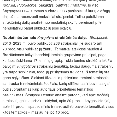
Kronika, Publikacijos, Sukaktys, Šaltiniai, Pratarmė.
Iš viso
Knygotyros
60–81 tomus sudaro 6 936 puslapiai, iš kurių didžiąją
dalį užima recenzuoti moksliniai straipsniai. Toliau pateikiama
struktūrinių dalių analizė nuo nuolatinių skyrių pereinant prie
nenuolatinių pagal publikacijų jose skaičių.
Nuolatinės žurnalo
Knygotyra
struktūrinės dalys.
S
traipsniai
.
2013–2023 m. buvo publikuoti 238 straipsniai, jie sudaro arti
70 proc. visų publikacijų žanrų. Tematikai atskleisti naudoti A.
Braziūnienės taikyti bendrieji teminio grupavimo principai, pagal
kuriuos išskiriama 17 teminių grupių. Tokia teminė struktūra leidžia
palyginti
Knygotyros
straipsnių tematiką, tačiau dauguma straipsnių
yra tarpdisciplininiai, todėl jų priskyrimas tik vienai iš tematikų yra
gana sąlygiškas. Siekiant tikslesnio priskyrimo remtasi straipsnio
santrauka ir reikšminiais žodžiais, kurių eiliškumas ir buvimas gali
būti suprantamas kaip autoriaus prioritetinės tematikos
pasirinkimas. Straipsnių teminė analizė parodė, kad apie trečdalį
straipsnių galima priskirti leidybai, apie 20 proc. – knygos istorijai,
apie 11 proc. – spausdintinio ir rank­raštinio paveldo tematikai, visos
kitos tematikos – mažiau nei po 10 proc.