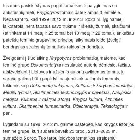
Išsamus pasiskirstymas pagal tematikas ir palyginimas su
ankstesnių metų
Knygotyros
tomais pateikiamas 3 lentelėje.
Nepaisant to, kad 1999–2012 m. ir 2013–2023 m. lyginamieji
laikotarpiai nėra tapatūs savo trukme ir išleistų žurnalų skaičiumi
(atitinkamai 14 metų ir 25 tomai bei 10 metų ir 22 tomai), anksčiau
pateiktų teminio grupavimo principų laikymasis leido įžvelgti
bendrąsias straipsnių tematikos raidos tendencijas.
Žvelgdami į šiuolaikinę
Knygotyros
problematiką matome, kad
teminė grupė
Dokumentotyra
nesulaukė autorių dėmesio, tačiau,
atsižvelgiant į Lietuvos ir užsienio autorių gvildentas temas, jų
sąrašą galima būtų papildyti naujomis aktualiomis temomis,
tokiomis kaip
Dokumentų valdymas
,
Kultūros ir kūrybos industrijos
,
Medijų tyrimai
,
Skaitmeninės technologijos ir paveldas
,
Naujosios
medijos
,
Kultūros ir raštijos istorija
,
Knygos kultūra
,
Atminties
kultūra
,
Skaitmeninė humanitarika
,
Biblioterapija
,
Tekstologija
ir
pan.
Lygindami su 1999–2012 m. galime pastebėti, kad knygos istorijos
teminė grupė, kuri sudarė beveik 25 proc., 2013–2023 m.
sumažėjo 5 proc. Tuo tarpu leidybos tematikos straipsnių