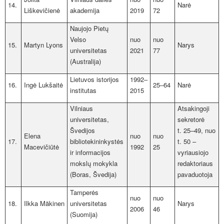
14.
Narė
Liškevičienė
akademija
2019
72
Naujojo Pietų
Velso
nuo
nuo
15.
Martyn Lyons
Narys
universitetas
2021
77
(Australija)
Lietuvos istorijos
1992‒
16.
Ingė Lukšaitė
25‒64
Narė
institutas
2015
Vilniaus
Atsakingoji
universitetas,
sekretorė
Švedijos
t.
25–49, nuo
Elena
nuo
nuo
17.
bibliotekininkystės
t. 50 –
Macevičiūtė
1992
25
ir informacijos
vyriausiojo
mokslų mokykla
redaktoriaus
(Boras, Švedija)
pavaduotoja
Tamperės
nuo
nuo
18.
Ilkka Mäkinen
universitetas
Narys
2006
46
(Suomija)