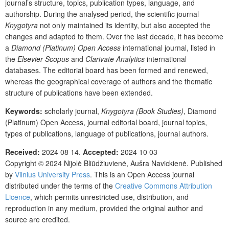
journal’s structure, topics, publication types, language, and
authorship. During the analysed period, the scientific journal
Knygotyra
not only maintained its identity, but also accepted the
changes and adapted to them. Over the last decade, it has become
a
Diamond (Platinum) Open Access
international journal, listed in
the
Elsevier Scopus
and
Clarivate Analytics
international
databases. The editorial board has been formed and renewed,
whereas the geographical coverage of authors and the thematic
structure of publications have been extended.
Keywords:
scholarly journal,
Knygotyra (Book Studies
)
, Diamond
(Platinum) Open Access,
journal editorial board, journal topics,
types of publications, language of publications, journal authors.
Received:
2024 08 14.
Accepted:
2024 10 03
Copyright © 2024
Nijolė Bliūdžiuvienė,
Aušra Navickienė
. Published
by
Vilnius University Press
. This is an Open Access journal
distributed under the terms of the
Creative Commons Attribution
Licence
, which permits unrestricted use, distribution, and
reproduction in any medium, provided the original author and
source are credited.