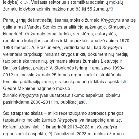
leidyba) <...>. Viešasis sektorius sistemiškai socialinių mokslų
žurnalų leidybos apimtis mažino nuo 83 iki 55 žurnalų.“
3
Pirmųjų trijų dešimtmečių išsamią mokslo žurnalo
Knygotyra
analizę
galima rasti Vandos Stonienės analitinėje apžvalgoje. Straipsnyje
i
šnagrinėti ٢٧ žurnalo tomai turinio, struktūros, autorystės,
redaktorių kolegijos sudėties ir kt. aspektais, analizė apima 1970–
1998
metus
4
. A. Braziūnienė, įvertindama tai, kad
Knygotyra
–
vienintelis tarpdisciplininiams knygos ir kitų dokumentinių medijų,
taip pat ir skaitmeninių, tyrimams skirtas žurnalas Lietuvoje ir
Baltijos šalyse, pratęsė V. Stonienės tyrimą ir analizavo 1999–
2012 m. mokslo žurnalo 25 tomus organizaciniu, struktūriniu,
teminiu, publikacijų žanrų, straipsnių autorių ir kitais aspektais
5
.
Giedrė Miknienė nagrinėjo mokslo
žurnalo
Knygotyra
įvairius tarptautiškumo aspektus, objektu
pasirinkdama 2000–2011 m. publikacijas
6
.
Šio straipsnio tikslas – atlikti recenzuojamo atvirosios prieigos
tarptautinio mokslo žurnalo
Knygotyra
įvairiaaspektę analizę.
Keliami uždaviniai: 1) išnagrinėti 2013–2023 m.
Knygotyrą
organizaciniu aspektu, 2) išanalizuoti 2023 m. mokslo žurnalo