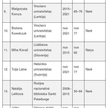
Vroclavo
Małgorzata
2015‒
9.
universitetas
65‒76
Narė
Komza
2021
(Lenkija)
Vroclavo
Bożena
nuo
nuo
10.
universitetas
Narė
Koredczuk
2021
77
(Lenkija)
Liublianos
nuo
nuo
11.
Miha Kovač
universitetas
Narys
2015
65
(Slovėnija)
Helsinkio
nuo
nuo
12.
Tuija Laine
universitetas
Narė
2021
77
(Suomija)
Rusijos
Natalija
nacionalinė
2008‒
13.
50‒64
Narė
Lelikova
biblioteka Sankt
2015
Peterburge
Jolita
Vilniaus dailės
nuo
nuo