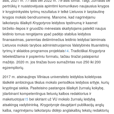
asis, 2021 m. 77-asis bei 2022 m. 79-asis tomai. Taigi, žurnalas be
pertrūkių ir nusistovėjusia apimtimi komunikavo naujausius knygos
ir knygininkystės tyrimų rezultatus ir telkė Lietuvos ir tarptautinę
knygos mokslo bendruomenę. Manome, kad nagrinėjamu
laikotarpiu išlaikyti
Knygotyros
leidybos tęstinumą ir kasmet
birželio–liepos ir gruodžio mėnesiais skaitytojams pateikti naujus
leidinio tomus rengėjams ypač padėjo stabilus leidybos
finansavimas, paremtas dešimt­mečius leidinio leidybai laimimais
Lietuvos mokslo tarybos administruojamos Valstybinės lituanistinių
tyrimų ir sklaidos programos projektais
14
. Tradiciškai
Knygotyra
tebeleidžiama ir popieriniu formatu, tačiau tiražai palaipsniui
mažėjo. 2020 m. jos tiražas buvo sumažintas nuo 250 iki 200
egzempliorių.
2017 m. atsinaujinęs Vilniaus universiteto leidyklos kolektyvas
išsikėlė ambicingus tikslus mokslo periodikos leidybos srityje, kurių
kryptingai siekia. Pasiteisino pastangos išlaikyti žurnalų kokybę,
įdarbinant kompetentingus lietuvių kalbos redaktorius ir
maketuotojus
15
bei skiriant už VU mokslo žurnalų leidybą
atsakingą vadybininką.
Knygotyroje
daugėjant publikacijų anglų
kalba, nagrinėjamu laikotarpiu didėjo anglakalbių tekstų redaktorių