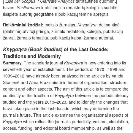
į
Elsevier Scopus
ir
Clarivate Analytics
tarptautines duomenų
bazes.
Susiformavo
ir atsinaujino redaktorių kolegijos sudėtis,
išsiplėtė autorių geografinė ir publikacijų teminė aprėptis.
Reikšminiai žodžiai:
mokslo žurnalas,
Knygotyra
, deimantinė
(platininė) atviroji prieiga, žurnalo redaktorių kolegija, publikacijų
žanrai, žurnalo tematika, publikacijų kalba, žurnalo autoriai.
Knygotyra
(
Book Studies
) of the Last Decade:
Traditions and Modernity
Summary.
The scholarly journal
Knygotyra
is now entering into its
seventieth year of establishment. The periods of 1970 –1998 and
1999–2012 have already been analysed in the articles by Vanda
Stonienė and Alma Braziūnienė in terms of organisation, structure,
content and other aspects. The aim of this article is to compare the
continuity of the tradition of
Knygotyra
between the periods already
studied and the years 2013–2023, and to identify the changes that
have taken place in the last decade, which may determine the
journal’s future. This article examines the organisational aspects of
Knygotyra
which reflect the journal’s periodicity, volume, circulation,
access, funding, and editorial board membership, as well as the