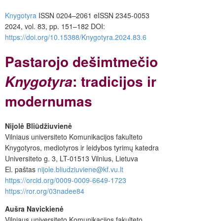
Knygotyra
ISSN 0204–2061
e
ISSN 2345-0053
2024, vol. 83, pp. 151–182
DOI:
https://doi.org/10.15388/Knygotyra.2024.83.6
Pastarojo dešimtmečio
: tradicijos ir
Knygoty
ra
modernumas
Nijolė Bliūdžiuvienė
Vilniaus universiteto Komunikacijos fakulteto
Knygotyros, mediotyros ir leidybos tyrimų katedra
Universiteto g. 3, LT-01513 Vilnius, Lietuva
El. paštas
nijole.bliudziuviene@kf.vu.lt
https://orcid.org/0009-0009-6649-1723
https://ror.org/03nadee84
Aušra Navickienė
Vilniaus universiteto Komunikacijos fakulteto