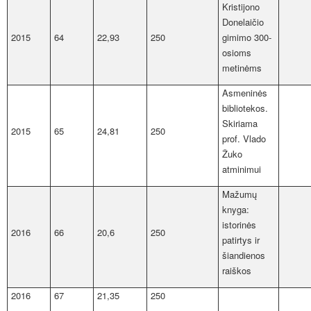
Kristijono
Donelaičio
2015
64
22,93
250
gimimo 300-
osioms
metinėms
Asmeninės
bibliotekos.
Skiriama
2015
65
24,81
250
prof. Vlado
Žuko
atminimui
Mažumų
knyga:
istorinės
2016
66
20,6
250
patirtys ir
šiandienos
raiškos
2016
67
21,35
250