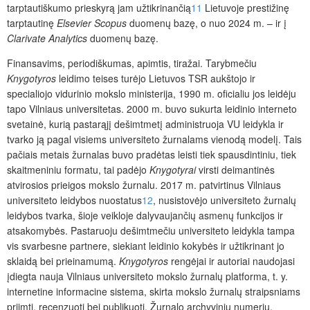
tarptautiškumo prieskyrą jam užtikrinančią
11
Lietuvoje prestižinę
tarptautinę
Elsevier
Scopus
duomenų bazę, o nuo 2024 m. – ir į
Clarivate
Analytics
duomenų bazę.
Finansavims, periodiškumas, apimtis, tiražai.
Tarybmečiu
Knygotyros
leidimo teises turėjo Lietuvos TSR aukštojo ir
specialiojo vidurinio mokslo ministerija, 1990 m. oficialiu jos leidėju
tapo Vilniaus universitetas. 2000 m. buvo sukurta leidinio interneto
svetainė, kurią pastarąjį dešimtmetį administruoja VU leidykla ir
tvarko ją pagal visiems universiteto žurnalams vienodą modelį. Tais
pačiais metais žurnalas buvo pradėtas leisti tiek spausdintiniu, tiek
skaitmeniniu formatu, tai padėjo
Knygotyrai
virsti deimantinės
atvirosios prieigos mokslo žurnalu. 2017 m. patvirtinus Vilniaus
universiteto leidybos nuostatus
12
, nusistovėjo universiteto žurnalų
leidybos tvarka, šioje veikloje dalyvaujančių asmenų funkcijos ir
atsakomybės. Pastaruoju dešimtmečiu universiteto leidykla tampa
vis svarbesne partnere, siekiant leidinio kokybės ir užtikrinant jo
sklaidą bei prieinamumą.
Knygotyros
rengėjai ir autoriai naudojasi
įdiegta nauja Vilniaus universiteto mokslo žurnalų platforma, t. y.
internetine informacine sistema, skirta mokslo žurnalų straipsniams
priimti, recenzuoti bei publikuoti. Žurnalo archyvinių numerių,