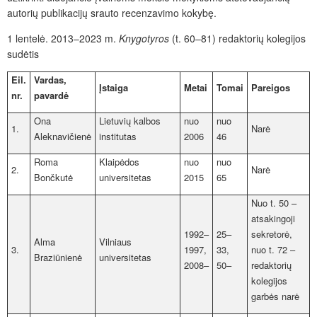
autorių publikacijų srauto recenzavimo kokybę.
1 lentelė.
2013–2023 m.
Knygotyros
(t. 60–81) redaktorių kolegijos
sudėtis
Eil.
Vardas,
Įstaiga
Metai
Tomai
Pareigos
nr.
pavardė
Ona
Lietuvių kalbos
nuo
nuo
1.
Narė
Aleknavičienė
institutas
2006
46
Roma
Klaipėdos
nuo
nuo
2.
Narė
Bončkutė
universitetas
2015
65
Nuo t. 50 –
atsakingoji
1992–
25–
sekretorė,
Alma
Vilniaus
3.
1997,
33,
nuo t. 72 –
Braziūnienė
universitetas
2008–
50–
redaktorių
kolegijos
garbės narė