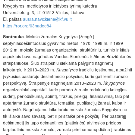
Knygotyros, mediotyros ir leidybos tyrimų katedra
Universiteto g. 3, LT-01513 Vilnius, Lietuva
El. paštas
ausra.navickiene@kf.vu.lt
https://ror.org/03nadee84
Santrauka.
Mokslo žurnalas
Knygotyra
įžengė į
septyniasdešimtuosius gyvavimo metus.
1970–1998 m. ir 1999–
2012 m. mokslo žurnalas organizaciniu, struktūriniu, turinio ir kitais
aspektais buvo nagrinėtas Vandos Stonienės ir Almos Braziūnienės
straipsniuose.
Š
iuo straipsniu siekiama palyginti nagrinėtų
laikotarpių ir 2013–2023 m.
Knygotyros
tradicijų tęstinumą, atpažinti
įvykusius pastarojo dešimtmečio pokyčius, kurie gali lemti žurnalo
perspektyvą. Straipsnyje nagrinėjami 2013–2023 m.
Knygotyros
organizaciniai aspektai, kurie parodo žurnalo redaktorių kolegijos
sudėtį, periodiškumą, apimtį, tiražus, prieigą, finansavimą, taip pat
aptariama
žurnalo struktūra, tematika, publikacijų žanrai, kalba ir
autorystė.
Nagrinėjamu laikotarpiu mokslo žurnalas
Knygotyra
ne
tik išlaikė savo savastį, bet ir prisitaikė prie pokyčių. Per pastarąjį
dešimtmetį jis tapo deimantin
ės
(platininės) atvirosios prieigos
tarptautiniu mokslo žurnalu, žurnalo prieinamumą didina
įtraukimas