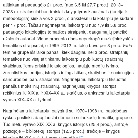
atitinkamai padaugėjo 21 proc. (nuo 6,5 iki 27,7 proc.). 2013–
2023 m. straipsniai bendraisiais knygotyros klausimais (teorija ir
metodologija) siekia vos 3 proc., o ankstesniu laikotarpiu jie sudarė
per 17 proc. Tačiau nagrinėjamu laikotarpiu nuo 1,9 iki 5,8 proc.
padaugėjo lektologijos tematikos straipsnių, daugumą jų pateikė
užsienio autoriai. Vieno procento ribos neperkopė muziejininkystės
tematikos straipsniai, o 1999–2012 m. tokių buvo per 3 proc.
Varia
teminė grupė išsilaikė panaši, kiek daugiau nei 3 proc. straipsnių
tematikos nuo visų atitinkamu laikotarpiu publikuotų straipsnių
skaičiaus, jiems priskirti tekstologijos, naujųjų medijų tyrimo,
žurnalistikos teorijos, istorijos ir lingvistikos, skaitybos ir sociologijos
sandūros bei pan. straipsniai. Nagrinėjamu laikotarpiu fiksuotas
panašus mokslinių straipsnių, nagrinėjusių knygos istorijos
reiškinius iki XIX a. ir XIX–XX a., skaičius, o ankstesniu laikotarpiu
vyravo XIX–XX a. tyrimai.
Nagrinėjamu laikotarpiu, palyginti su 1970–1998 m., pastebėtas
ryškus poslinkis daugiausiai dėmesio sulaukusių tematikų grupėse.
Tuo metu vyravo XIX–XX a. knygos istorijos (25,4 proc.), antroje
pozicijoje – bibliotekų istorijos (12,5 proc.), trečioje – knygos
istorijos iki XIX a. (11,1 proc.) tematika
17
.