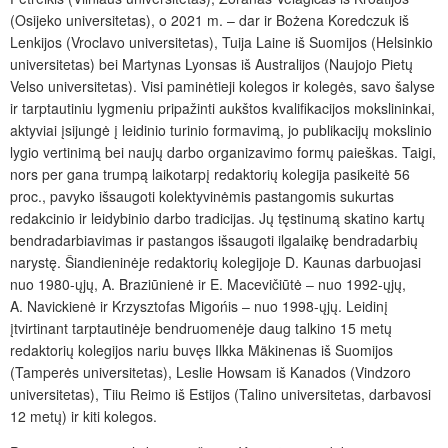
(Osijeko universitetas), o 2021 m. – dar ir Bożena Koredczuk iš
Lenkijos (Vroclavo universitetas), Tuija Laine iš Suomijos (Helsinkio
universitetas) bei Martynas Lyonsas iš Australijos (Naujojo Pietų
Velso universitetas). Visi paminėtieji kolegos ir kolegės, savo šalyse
ir tarptautiniu lygmeniu pripažinti aukštos kvalifikacijos mokslininkai,
aktyviai įsijungė į leidinio turinio formavimą, jo publikacijų mokslinio
lygio vertinimą bei naujų darbo organizavimo formų paieškas. Taigi,
nors per gana trumpą laikotarpį redaktorių kolegija pasikeitė 56
proc., pavyko išsaugoti kolektyvinėmis pastangomis sukurtas
redakcinio ir leidybinio darbo tradicijas. Jų tęstinumą skatino kartų
bendradarbiavimas ir pastangos išsaugoti ilgalaikę bendradarbių
narystę. Šiandieninėje redaktorių kolegijoje D. Kaunas darbuojasi
nuo 1980-ųjų, A. Braziūnienė ir E. Macevičiūtė ‒ nuo 1992-ųjų,
A. Navickienė ir Krzysztofas Migońis ‒ nuo 1998-ųjų. Leidinį
įtvirtinant tarptautinėje bendruomenėje daug talkino 15 metų
redaktorių kolegijos nariu buvęs Ilkka Mäkinenas iš Suomijos
(Tamperės universitetas), Leslie Howsam iš Kanados (Vindzoro
universitetas), Tiiu Reimo iš Estijos (Talino universitetas, darbavosi
12 metų) ir kiti kolegos.