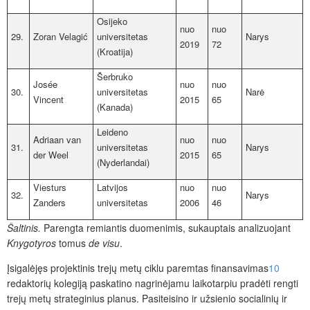
Osijeko
nuo
nuo
29.
Zoran Velagić
universitetas
Narys
2019
72
(Kroatija)
Šerbruko
Josée
nuo
nuo
30.
universitetas
Narė
Vincent
2015
65
(Kanada)
Leideno
Adriaan van
nuo
nuo
31.
universitetas
Narys
der Weel
2015
65
(Nyderlandai)
Viesturs
Latvijos
nuo
nuo
32.
Narys
Zanders
universitetas
2006
46
Šaltinis
.
Parengta remiantis duomenimis, sukauptais analizuojant
Knygotyros
tomus
de visu
.
Įsigalėjęs projektinis trejų metų ciklu paremtas finansavimas
10
redaktorių kolegiją paskatino nagrinėjamu laikotarpiu pradėti rengti
trejų metų strateginius planus. Pasiteisino ir užsienio socialinių ir