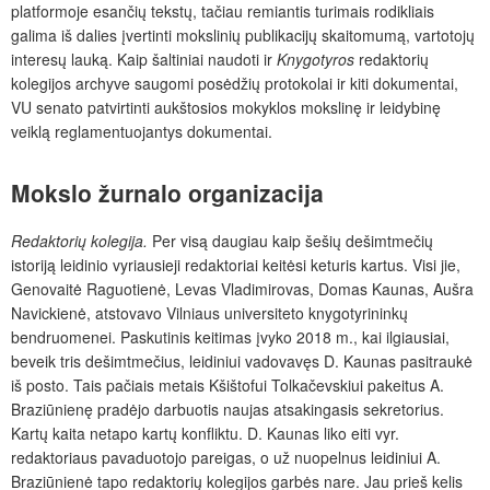
platformoje esančių tekstų, tačiau remiantis turimais rodikliais
galima iš dalies įvertinti mokslinių publikacijų skaitomumą, vartotojų
interesų lauką. Kaip šaltiniai naudoti ir
Knygotyros
redaktorių
kolegijos archyve saugomi posėdžių protokolai ir kiti dokumentai,
VU senato patvirtinti aukštosios mokyklos mokslinę ir leidybinę
veiklą reglamentuojantys dokumentai.
Mokslo žurnalo organizacija
Redaktorių kolegija.
Per visą daugiau kaip šešių dešimt­mečių
istoriją leidinio vyriausieji redaktoriai keitėsi keturis kartus.
Visi jie,
Genovaitė Raguotienė, Levas Vladimirovas, Domas Kaunas, Aušra
Navickienė, atstovavo Vilniaus universiteto knygotyrininkų
bendruomenei.
Paskutinis keitimas įvyko 2018 m., kai ilgiausiai,
beveik tris dešimtmečius, leidiniui vadovavęs D. Kaunas pasitraukė
iš posto. Tais pačiais metais Kšištofui Tolkačevskiui pakeitus A.
Braziūnienę pradėjo darbuotis naujas atsakingasis sekretorius.
Kartų kaita netapo kartų konfliktu. D. Kaunas liko eiti vyr.
redaktoriaus pavaduotojo pareigas, o už nuopelnus leidiniui A.
Braziūnienė tapo redaktorių kolegijos garbės nare. Jau prieš kelis