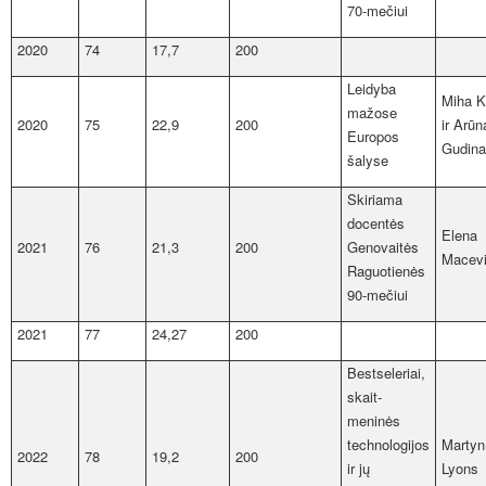
70-mečiui
2020
74
17,7
200
Leidyba
Miha 
mažose
2020
75
22,9
200
ir Arūn
Europos
Gudina
šalyse
Skiriama
docentės
Elena
2021
76
21,3
200
Genovaitės
Macevi
Raguotienės
90-mečiui
2021
77
24,27
200
Bestseleriai,
skait­
meninės
technologijos
Martyn
2022
78
19,2
200
ir jų
Lyons