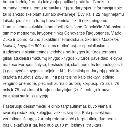
humanitarinių žurnalų leidyboje paplitusi praktika: iš anksto
numatyti teminių tomų tematikas ir jų sudarytojus, informaciją apie
tai iš anksto skelbiant žurnalo svetainėje. Dvylika iš 22 nagrinėjamu
laikotarpiu išleistų tomų buvo teminiai, skirti reikšmingoms
lituanistinėms sukaktims paminėti (Kristijono Donelaičio 300-osioms
gimimo metinėms, knygotyrininkų Genovaitės Raguotienės, Vlado
Žuko ir Domo Kauno sukaktims, Pranciškaus Skorinos
Mažosios
kelionių
knygelės
500-osioms metinėms) ar specialiosioms
tradicinės ir skaitmeninės leidybos bei knygos kultūros temoms
giliau atskleisti (mažumų knyga; knygos kultūros paveldas; leidyba
mažose Europos šalyse; bestseleriai, skaitmeninės technologijos ir
jų galimybės knygos istorijoje ir kt.). Kviestinių sudarytojų praktika
pradėta naudotis 2020 m., ir ji pasiteisino kaip efektyvi leidinio
rengimo priemonė, plečianti žurnalo autorių korpusą. 75-asis, 76-
asis ir 78-asis tomai turėjo sudarytojus (žr. 2 lentelę) ir buvo
palankiai sutikti skaitytojų.
Pastaruoju dešimtmečiu leidinio tarptautinimas buvo viena iš
svarbių redaktorių kolegijos veiklos krypčių. Kaip pasiekimas
vertintinas išaugęs žurnalą referuojančių tarptautinių duomenų
bazių skaičius ir tai, kad nuo 2018 m. leidinys įtrauktas į