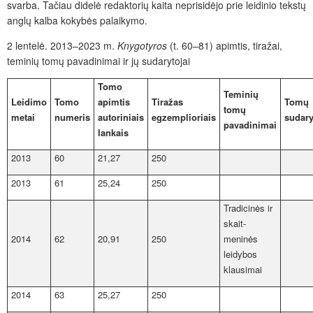
svarba. Tačiau didelė redaktorių kaita neprisidėjo prie leidinio tekstų
anglų kalba kokybės palaikymo.
2 lentelė.
2013–2023 m.
Knygotyros
(t. 60–81) apimtis, tiražai,
teminių tomų pavadinimai ir jų sudarytojai
Tomo
Teminių
Leidimo
Tomo
apimtis
Tiražas
Tomų
tomų
metai
numeris
autoriniais
egzemplioriais
sudary
pavadinimai
lankais
2013
60
21,27
250
2013
61
25,24
250
Tradicinės ir
skait­
2014
62
20,91
250
meninės
leidybos
klausimai
2014
63
25,27
250