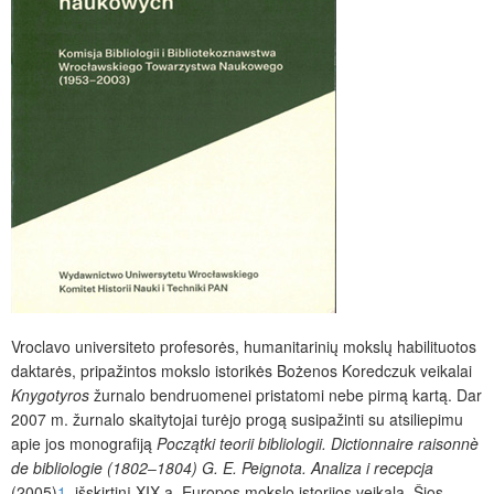
Vroclavo universiteto profesorės, humanitarinių mokslų habilituotos
daktarės, pripažintos mokslo istorikės Bożenos Koredczuk veikalai
Knygotyros
žurnalo bendruomenei pristatomi nebe pirmą kartą. Dar
2007 m. žurnalo skaitytojai turėjo progą susipažinti su atsiliepimu
apie jos monografiją
Początki teorii bibliologii. Dictionnaire raisonnè
de bibliologie (1802‒1804) G. E. Peignota. Analiza i recepcja
(2005)
1
, išskirtinį XIX a. Europos mokslo istorijos veikalą. Šios