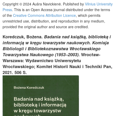
Copyright © 2024
Aušra Navickienė
. Published by
Vilnius University
Press
. This is an Open Access journal distributed under the terms
of the
Creative Commons Attribution Licence
, which permits
unrestricted use, distribution, and reproduction in any medium,
provided the original author and source are credited.
Koredczuk, Bożena.
Badania nad książką, biblioteką i
informacją w kręgu towarzystw naukowych. Komisja
Bibliologii i Bibliotekoznawstwa Wrocławskiego
Towarzystwa Naukowego (1953‒2003)
. Wrocław-
Warszawa: Wydawnictwo Uniwersytetu
Wrocławskiego; Komitet Historii Nauki i Techniki
Pan
,
2021. 506 S.