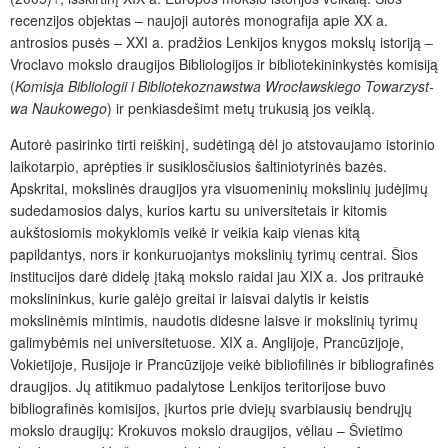
recenzijos objektas ‒ naujoji autorės monografija apie XX a.
antrosios pusės – XXI a. pradžios Lenkijos knygos mokslų istoriją ‒
Vroclavo mokslo draugijos Bibliologijos ir bibliotekininkystės komisiją
(
Komisja Bibliologii i Bibliotekoznawstwa Wrocławskiego Towa­rzyst­
wa Naukowego
)
ir penkiasdešimt metų trukusią jos veiklą.
Autorė pasirinko tirti reiškinį, sudėtingą dėl jo atstovaujamo istorinio
laikotarpio, aprėpties ir susiklosčiusios šaltiniotyrinės bazės.
Apskritai, mokslinės draugijos yra visuomeninių mokslinių judėjimų
sudedamosios dalys, kurios kartu su universitetais ir kitomis
aukštosiomis mokyklomis veikė ir veikia kaip vienas kitą
papildantys, nors ir konkuruojantys mokslinių tyrimų centrai. Šios
institucijos darė didelę įtaką mokslo raidai jau XIX a. Jos pritraukė
mokslininkus, kurie galėjo greitai ir laisvai dalytis ir keistis
mokslinėmis mintimis, naudotis didesne laisve ir mokslinių tyrimų
galimybėmis nei universitetuose. XIX a. Anglijoje, Prancūzijoje,
Vokietijoje, Rusijoje ir Prancūzijoje veikė bibliofilinės ir bibliografinės
draugijos. Jų atitikmuo padalytose Lenkijos teritorijose buvo
bibliografinės komisijos, įkurtos prie dviejų svarbiausių bendrųjų
mokslo draugijų: Krokuvos mokslo draugijos, vėliau – Švietimo