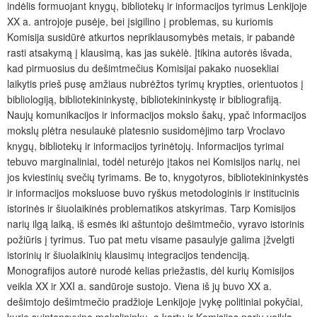
indėlis formuojant knygų, bib­liotekų ir informacijos tyrimus Lenkijoje
XX a. antrojoje pusėje, bei įsigilino į problemas, su kuriomis
Komisija susidūrė atkurtos nepriklausomybės metais, ir pabandė
rasti atsakymą į klausimą, kas jas sukėlė. Įtikina autorės išvada,
kad pirmuosius du dešimtmečius Komisijai pakako nuosekliai
laikytis prieš pusę amžiaus nubrėžtos tyrimų krypties, orientuotos į
bibliologiją, bibliotekininkystę, bibliotekininkystę ir bibliografiją.
Naujų komunikacijos ir informacijos mokslo šakų, ypač informacijos
mokslų plėtra nesulaukė platesnio susidomėjimo tarp Vroclavo
knygų, bibliotekų ir informacijos tyrinėtojų. Informacijos tyrimai
tebuvo marginaliniai, todėl neturėjo įtakos nei Komisijos narių, nei
jos kviestinių svečių tyrimams. Be to, knygotyros, bibliotekininkystės
ir informacijos moksluose buvo ryškus metodologinis ir institucinis
istorinės ir šiuolaikinės problematikos atskyrimas. Tarp Komisijos
narių ilgą laiką, iš esmės iki aštuntojo dešimtmečio, vyravo istorinis
požiūris į tyrimus. Tuo pat metu visame pasaulyje galima įžvelgti
istorinių ir šiuolaikinių klausimų integracijos tendenciją.
Monografijos autorė nurodė kelias priežastis, dėl kurių Komisijos
veikla XX ir XXI a. sandūroje sustojo. Viena iš jų buvo XX a.
dešimtojo dešimtmečio pradžioje Lenkijoje įvykę politiniai pokyčiai,
kurie suintensyvino mokslininkų, o kartu ir Komisijos narių veiklą,