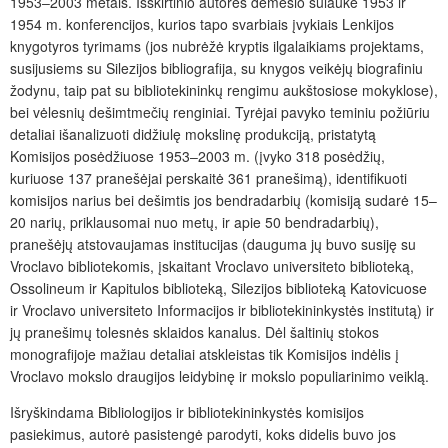
1953‒2003 metais. Išskirtinio autorės dėmesio sulaukė 1953 ir
1954 m. konferencijos, kurios tapo svarbiais įvykiais Lenkijos
knygotyros tyrimams (jos nubrėžė kryptis ilgalaikiams projektams,
susijusiems su Silezijos bibliografija, su knygos veikėjų biografiniu
žodynu, taip pat su bibliotekininkų rengimu aukštosiose mokyklose),
bei vėlesnių dešimtmečių renginiai. Tyrėjai pavyko teminiu požiūriu
detaliai išanalizuoti didžiulę mokslinę produkciją, pristatytą
Komisijos posėdžiuose 1953‒2003 m. (įvyko 318 posėdžių,
kuriuose 137 pranešėjai perskaitė 361 pranešimą), identifikuoti
komisijos narius bei dešimtis jos bendradarbių (komisiją sudarė 15–
20 narių, priklausomai nuo metų, ir apie 50 bendradarbių),
pranešėjų atstovaujamas institucijas (dauguma jų buvo susiję su
Vroclavo bibliotekomis, įskaitant Vroclavo universiteto biblioteką,
Ossolineum ir Kapitulos biblioteką, Silezijos biblioteką Katovicuose
ir Vroclavo universiteto Informacijos ir bibliotekininkystės institutą) ir
jų pranešimų tolesnės sklaidos kanalus. Dėl šaltinių stokos
monografijoje mažiau detaliai atskleistas tik Komisijos indėlis į
Vroclavo mokslo draugijos leidybinę ir mokslo populiarinimo veiklą.
Išryškindama Bibliologijos ir bibliotekininkystės komisijos
pasiekimus, autorė pasistengė parodyti, koks didelis buvo jos