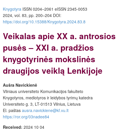
Knygotyra
ISSN 0204–2061
e
ISSN 2345-0053
2024, vol. 83, pp. 200–204
DOI:
https://doi.org/10.15388/Knygotyra.2024.83.8
Veikalas apie XX a. antrosios
pusės – XXI a. pradžios
knygotyrinės mokslinės
draugijos veiklą Lenkijoje
Aušra Navickienė
Vilniaus universiteto Komunikacijos fakulteto
Knygotyros, mediotyros ir leidybos tyrimų katedra
Universiteto g. 3, LT-01513 Vilnius, Lietuva
El. paštas
ausra.navickiene@kf.vu.lt
https://ror.org/03nadee84
Received:
2024 10 04