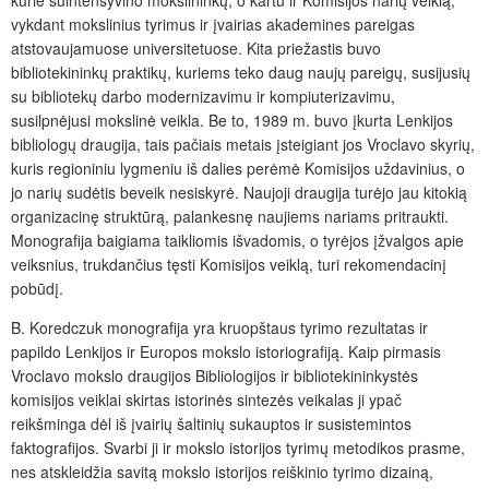
vykdant mokslinius tyrimus ir įvairias akademines pareigas
atstovaujamuose universitetuose. Kita priežastis buvo
bibliotekininkų praktikų, kuriems teko daug naujų pareigų, susijusių
su bibliotekų darbo modernizavimu ir kompiuterizavimu,
susilpnėjusi mokslinė veikla. Be to, 1989 m. buvo įkurta Lenkijos
bibliologų draugija, tais pačiais metais įsteigiant jos Vroclavo skyrių,
kuris regioniniu lygmeniu iš dalies perėmė Komisijos uždavinius, o
jo narių sudėtis beveik nesiskyrė. Naujoji draugija turėjo jau kitokią
organizacinę struktūrą, palankesnę naujiems nariams pritraukti.
Monografija baigiama taikliomis išvadomis, o tyrėjos įžvalgos apie
veiksnius, trukdančius tęsti Komisijos veiklą, turi rekomendacinį
pobūdį.
B. Koredczuk monografija yra kruopštaus tyrimo rezultatas ir
papildo Len­kijos ir Europos mokslo istoriografiją. Kaip pirmasis
Vroclavo mokslo draugijos Bibliologijos ir bibliotekininkystės
komisijos veiklai skirtas istorinės sintezės veikalas ji ypač
reikšminga dėl iš įvairių šaltinių sukauptos ir susistemintos
faktografijos. Svarbi ji ir mokslo istorijos tyrimų metodikos prasme,
nes atskleidžia savitą mokslo istorijos reiškinio tyrimo dizainą,