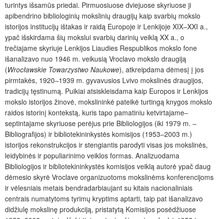
turintys išsamūs priedai. Pirmuosiuose dviejuose skyriuose ji
apibendrino bibliologinių mokslinių draugijų kaip svarbių mokslo
istorijos institucijų ištakas ir raidą Europoje ir Lenkijoje XIX‒XXI a.,
ypač išskirdama šių mokslui svarbių darinių veiklą XX a., o
trečiajame skyriuje Lenkijos Liaudies Respublikos mokslo fone
išanalizavo nuo 1946 m. veikusią Vroclavo mokslo draugiją
(
Wrocławskie Towarzystwo Naukowe
), atkreipdama dėmesį į jos
pirmtakės, 1920‒1939 m. gyvavusios Lvivo mokslinės draugijos,
tradicijų tęstinumą. Puikiai atsiskleisdama kaip Europos ir Lenkijos
mokslo istorijos žinovė, mokslininkė pateikė turtingą knygos mokslo
raidos istorinį kontekstą, kuris tapo pamatiniu ketvirtajame‒
septintajame skyriuose perėjus prie Bibliologijos (iki 1979 m. ‒
Bibliografijos) ir bibliotekininkystės komisijos (1953‒2003 m.)
istorijos rekonstrukcijos ir stengiantis parodyti visas jos mokslinės,
leidybinės ir populiarinimo veiklos formas. Analizuodama
Bibliologijos ir bibliotekininkystės komisijos veiklą autorė ypač daug
dėmesio skyrė Vroclave organizuotoms mokslinėms konferencijoms
ir vėlesniais metais bendradarbiaujant su kitais nacionaliniais
centrais numatytoms tyrimų kryptims aptarti, taip pat išanalizavo
didžiulę mokslinę produkciją, pristatytą Komisijos posėdžiuose