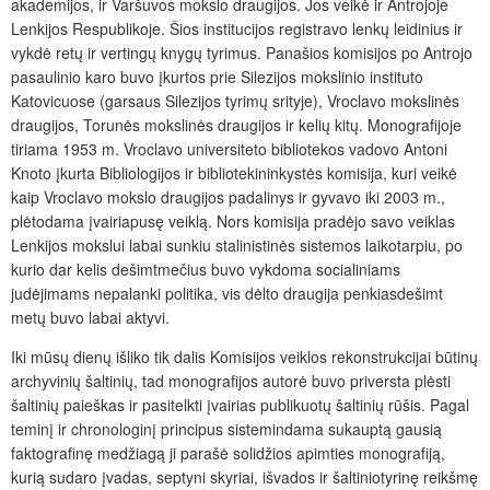
akademijos, ir Varšuvos mokslo draugijos. Jos veikė ir Antrojoje
Lenkijos Respublikoje. Šios institucijos registravo lenkų leidinius ir
vykdė retų ir vertingų knygų tyrimus. Panašios komisijos po Antrojo
pasaulinio karo buvo įkurtos prie Silezijos mokslinio instituto
Katovicuose (garsaus Silezijos tyrimų srityje), Vroclavo mokslinės
draugijos, Torunės mokslinės draugijos ir kelių kitų. Monografijoje
tiriama 1953 m. Vroclavo universiteto bibliotekos vadovo Antoni
Knoto įkurta Bibliologijos ir bibliotekininkystės komisija, kuri veikė
kaip Vroclavo mokslo draugijos padalinys ir gyvavo iki 2003 m.,
plėtodama įvairiapusę veiklą. Nors komisija pradėjo savo veiklas
Lenkijos mokslui labai sunkiu stalinistinės sistemos laikotarpiu, po
kurio dar kelis dešimtmečius buvo vykdoma socialiniams
judėjimams nepalanki politika, vis dėlto draugija penkiasdešimt
metų buvo labai aktyvi.
Iki mūsų dienų išliko tik dalis Komisijos veiklos rekonstrukcijai būtinų
archyvinių šaltinių, tad monografijos autorė buvo priversta plėsti
šaltinių paieškas ir pasitelkti įvairias publikuotų šaltinių rūšis. Pagal
teminį ir chronologinį principus sistemindama sukauptą gausią
faktografinę medžiagą ji parašė solidžios apimties monografiją,
kurią sudaro įvadas, septyni skyriai, išvados ir šaltiniotyrinę reikšmę