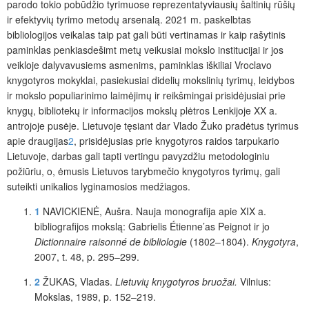
parodo tokio pobūdžio tyrimuose reprezentatyviausių šaltinių rūšių
ir efektyvių tyrimo metodų arsenalą. 2021 m. paskelbtas
bibliologijos veikalas taip pat gali būti vertinamas ir kaip rašytinis
paminklas penkiasdešimt metų veikusiai mokslo institucijai ir jos
veikloje dalyvavusiems asmenims, paminklas iškiliai Vroclavo
knygotyros mokyklai, pasiekusiai didelių mokslinių tyrimų, leidybos
ir mokslo populiarinimo laimėjimų ir reikšmingai prisidėjusiai prie
knygų, bibliotekų ir informacijos mokslų plėtros Lenkijoje XX a.
antrojoje pusėje. Lietuvoje tęsiant dar Vlado Žuko pradėtus tyrimus
apie draugijas
2
, prisidėjusias prie knygotyros raidos tarpukario
Lietuvoje, darbas gali tapti vertingu pavyzdžiu metodologiniu
požiūriu, o, ėmusis Lietuvos tarybmečio knygotyros tyrimų, gali
suteikti unikalios lyginamosios medžiagos.
1
NAVICKIENĖ
, Aušra. Nauja monografija apie XIX a.
bibliografijos mokslą: Gabrielis
Étienne’as
Peignot ir jo
Dictionnaire
raisonné
de
bibliologie
(1802‒1804).
Knygotyra
,
2007, t. 48, p. 295–299.
2
Ž
UKAS
, Vladas.
Lietuvių knygotyros bruožai.
Vilnius:
Mokslas, 1989, p. 152‒219.