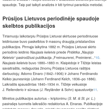
spaudoje. Taip pat taikyti analizės ir kiti tyrimui parankūs metodai.
Prūsijos Lietuvos periodinėje spaudoje
skelbtos publikacijos
Tiriamuoju laikotarpiu Prūsijos Lietuvai skirtuose periodiniuose
leidiniuose buvo paskelbtos 9 masonų draugiją pristatančios
publikacijos. Pirmąja laikytina 1882 m. Prūsijos Lietuvai skirto
periodinio leidinio
Naujasis keleivis
priede
Pridėtka „Naujojo
Keleivio“
pasirodžiusi publikacija „Freimaurerei, Preimierei...“
10
.
Naujasis keleivis
buvo 1880–1883 m. Klaipėdoje ir Tilžėje leistas
savaitraštis, redaguotas žinomų Prūsijos Lietuvos raštijos
darbuotojų: Adomo Einaro (1842–1906) ir Johano Ferdinando
Kelkio jaunesniojo (Johann Ferdinand Kelch, 1836–po 1886).
Laikraštis spausdintas 1840–1934 m. Tilžėje veikusioje
J. Reilenderio ir sūnaus (J. Reyländer & Sohn) spaustuvėje
11
.
Minėtos publikacijos autorius – kriptonimu (
S. M. iš St. pr. L.
)
pasirašęs tuometis laikraščio redaktorius A. Einaras. Publikacijoje