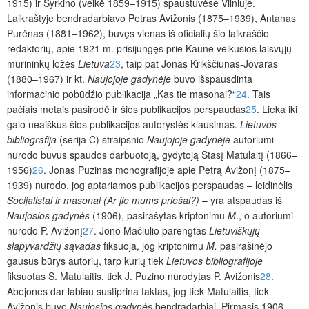
1915) ir Syrkino (veikė 1859–1915) spaustuvėse Vilniuje.
Laikraštyje bendradarbiavo Petras Avižonis (1875–1939), Antanas
Purėnas (1881–1962), buvęs vienas iš oficialių šio laikraščio
redaktorių, apie 1921 m. prisijungęs prie Kaune veikusios laisvųjų
mūrininkų ložės
Lietuva
23
, taip pat Jonas Krikščiūnas-Jovaras
(1880–1967) ir kt.
Naujojoje gadynėje
buvo išspausdinta
informacinio pobūdžio publikacija „Kas tie masonai?“
24
. Tais
pačiais metais pasirodė ir šios publikacijos perspaudas
25
. Lieka iki
galo neaiškus šios publikacijos autorystės klausimas.
Lietuvos
bibliografija
(serija C) straipsnio
Naujojoje gadynėje
autoriumi
nurodo buvus spaudos darbuotoją, gydytoją Stasį Matulaitį (1866–
1956)
26
. Jonas Puzinas monografijoje apie Petrą Avižonį (1875–
1939) nurodo, jog aptariamos publikacijos perspaudas – leidinėlis
Socijalistai ir masonai (Ar jie mums priešai?)
– yra atspaudas iš
Naujosios gadynės
(1906), pasirašytas kriptonimu
M
., o autoriumi
nurodo P. Avižonį
27
. Jono Mačiulio parengtas
Lietuviškųjų
slapyvardžių sąvadas
fiksuoja, jog kriptonimu
M.
pasirašinėjo
gausus būrys autorių, tarp kurių tiek
Lietuvos bibliografijoje
fiksuotas S. Matulaitis, tiek J. Puzino nurodytas P. Avižonis
28
.
Abejones dar labiau sustiprina faktas, jog tiek Matulaitis, tiek
Avižonis buvo
Naujosios gadynės
bendradarbiai. Pirmasis 1906–