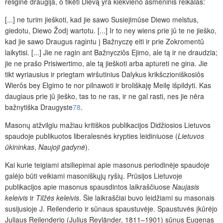
religinė draugija, o tikėti Dievą yra kiekvieno asmeninis reikalas:
[...] ne turim jieškoti, kad jie sawo Susiejimůse Diewo melstus,
giedotu, Diewo Žodį wartotu. [...] Ir to ney wiens prie jû te ne jieško,
kad jie sawo Draugus ragintu į Bažnyczę eiti ir prie Zokromentû
laikytisi. [...] Jie ne ragin ant Bažnycziôs Ejimo, ale tą ir ne draudzia;
jie ne prašo Prisiwertimo, ale tą jieškoti arba aptureti ne gina. Jie
tikt wyriausius ir priegtam wiršutinius Dalykus krikšczioniškosiôs
Wierôs bey Elgimo te nor pilnawoti ir broliškaję Meilę išpildyti. Kas
daugiaus prie jû jieško, tas to ne ras, ir ne gal rasti, nes jie nēra
bažnytiška Draugyste
78
.
Masonų atžvilgiu mažiau kritiškos publikacijos Didžiosios Lietuvos
spaudoje publikuotos liberalesnės krypties leidiniuose (
Lietuvos
ūkininkas
,
Naujoji gadynė
).
Kai kurie teigiami atsiliepimai apie masonus periodinėje spaudoje
galėjo būti veikiami masoniškųjų ryšių. Prūsijos Lietuvoje
publikacijos apie masonus spausdintos laikraščiuose
Naujasis
keleivis
ir
Tilžės keleivis
. Šie laikraščiai buvo leidžiami su masonais
susijusioje J. Reilenderio ir sūnaus spaustuvėje. Spaustuvės įkūrėjo
Juliaus Reilenderio (Julius Reyländer, 1811–1901) sūnus Eugenas