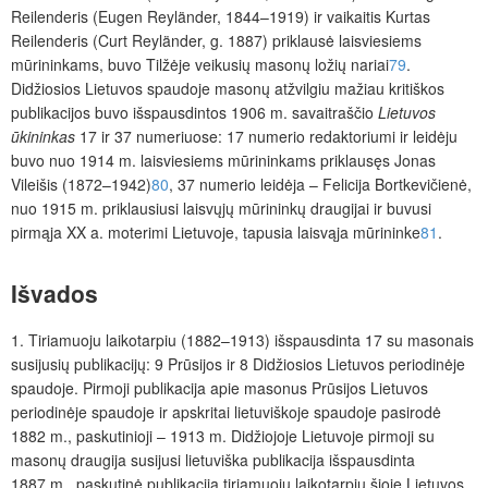
Reilenderis (Eugen Reyländer, 1844–1919) ir vaikaitis Kurtas
Reilenderis (Curt Reyländer, g. 1887) priklausė laisviesiems
mūrininkams, buvo Tilžėje veikusių masonų ložių nariai
79
.
Didžiosios Lietuvos spaudoje masonų atžvilgiu mažiau kritiškos
publikacijos buvo išspausdintos 1906 m. savaitraščio
Lietuvos
ūkininkas
17 ir 37 numeriuose: 17 numerio redaktoriumi ir leidėju
buvo nuo 1914 m. laisviesiems mūrininkams priklausęs Jonas
Vileišis (1872–1942)
80
, 37 numerio leidėja – Felicija Bortkevičienė,
nuo 1915 m. priklausiusi laisvųjų mūrininkų draugijai ir buvusi
pirmąja XX a. moterimi Lietuvoje, tapusia laisvąja mūrininke
81
.
Išvados
1. Tiriamuoju laikotarpiu (1882–1913) išspausdinta 17 su masonais
susijusių publikacijų: 9 Prūsijos ir 8 Didžiosios Lietuvos periodinėje
spaudoje. Pirmoji publikacija apie masonus Prūsijos Lietuvos
periodinėje spaudoje ir ap­skritai lietuviškoje spaudoje pasirodė
1882 m., paskutinioji – 1913 m. Didžiojoje Lietuvoje pirmoji su
masonų draugija susijusi lietuviška publikacija išspausdinta
1887 m., paskutinė publikacija tiriamuoju laikotarpiu šioje Lietuvos