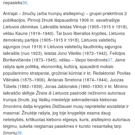
nepasieks
36
.
Antrajai – žinučių (arba trumpų atsiliepimų) – grupei priskirtinos 2
publikacijos. Pirmoji žinutė išspausdinta 1906 m. savaitraštyje
Lietuvos ūkininkas
. Laikraštis leistas Vilniuje (1905–1915 ir 1918),
vėliau Kaune (1919–1940). Tai buvo liberalios krypties, Lietuvos
demokratų partijos (1905–1915 ir 1918), Lietuvos valstiečių
sąjungos (nuo 1919) ir Lietuvos valstiečių liaudininkų sąjungos
laikraštis (nuo 1923), leistas Jono Vileišio (1872–1942), Felicijos
Bortkevičienės (1873–1945), vėliau –
Varpo
bendrovės
37
. Jame
rašyta apie politiką, ekonomiką, kultūrą, spausdinti mokslo
populiarinimo straipsniai, grožiniai kūriniai ir kt. Redaktoriai: Povilas
Višinskis (1875–1906), Antanas Smetona (1874–1944), Juozas
Tūbelis (1882–1939), Jonas Jablonskis (1860–1930) ir kt. Minimo
laikraščio skiltyje
Žinios iš Lietuvos
pasirodė nežinomo autoriaus
trumpa žinutė, jog Vaškų miestelyje sekmadieniais klebonas
žmonėms dalija knygeles
Didžiausei musų neprieteliai socialistai ir
masonai.
Žinutėje rašyta, jog toje knygelėje esama daug
neteisybės, kritikuotas klebono elgesys, kuris, atsiliepimo autoriaus
teigimu, sukelia neigiamas pasekmes ir kursto nesantaiką tarp
žmonių
38
.