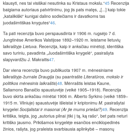
klausyti, nes tai visiškai nesutinka su Kristaus mokslu.“
45
Recenzija
baigiama autoriaus patvirtinimu, jog jis pats matęs, „[...] kaip tokie
„katalikiški“ kunigai dalino sodiečiams ir davatkoms tas
juodašimtiškas knygutes“
46
.
Ta pati recenzija buvo perspausdinta ir 1906 m. rugsėjo 7 d.
Jungtinėse Amerikos Valstijose 1892–1920 m. leistame lietuvių
laikraštyje
Lietuva
. Recen­zija, kaip ir anksčiau minėtoji, identiška
savo turiniu, pavadinta „Juoda­šimtiška knygelė“, pasirašyta
slapyvardžiu J. Makraitis
47
.
Dar viena recenzija buvo publikuota 1907 m. mėnesiniame
laikraštyje-žurnale
Draugija
(su paantrašte
Literatūros, mokslo ir
politikos mėnesinis laikraštis
)
48
. Mėnraštis leistas Kaune,
Saliamono Banaičio spaustuvėje (veikė 1905–1918). Recenzija
buvo skirta anksčiau minėtai 1906 m. Alberto Syrkino (veikė 1859–
1915 m. Vilniuje) spaustuvėje išleistai ir kriptonimu
M.
pasirašytai
knygelei
Socijalistai ir masonai (Ar jie mums priešai?)
49
. Recenzija
kritiška, teigta, jog „autorius pilnai įtiki į tą, ką rašo“, bet pats neturi
kritiško jausmo. Prikišamos knygelėje esančios enciklopedinės
žinios, rašyta, jog praleista svarbiausia aplinkybė – masonų