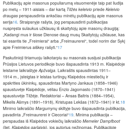
Publikacijų apie masonus populiarumą visuomenėje taip pat liudija
po metų – 1911-aisiais – dar kartą
Tilžės keleivio
priede
Keleivio
draugas
perspausdinta anksčiau minėtų publikacijų apie masonus
serija
16
.
Straipsnyje rašyta, jog perspausdinti publikacijas
nuspręsta sulaukus užklausų iš skaitytojų apie masonų draugiją:
„Kadangi mus ir šiose Dienose daug musų Skaitytojų užklause, kas
tai esantis tie „Freimierai“ arba „Freimaurerei“, todel norim dar Sykį
apie Freimierus aiškey rašyti.“
17
Paskutinioji tiriamuoju laikotarpiu su masonais susijusi publikacija
Prūsijos Lietuvos periodikoje buvo išspausdinta 1913 m. Klaipėdoje
leistame laikraštyje
Apžvalga
. Laikraštis spausdintas 1911–
1914 m., įsteigtas ir leistas turtingų Klaipėdos miestiečių ir
apskrities ūkininkų, spausdintas Martyno Jankaus (1858–1946)
spaustuvėje Klaipėdoje, vėliau Enzio Jagomasto (1870–1941)
spaustuvėje Tilžėje. Redaktoriai – Ansas Baltris (1884–1954),
Mikelis Ašmys (1891–1918), Kristupas Lekšas (1872–1941) ir kt.
18
Minimo laikraščio
Margumynų
skiltyje buvo išspausdinta publikacija,
pavadinta „Freimaurerei ir Ciecoriai“
19
. Minima publikacija –
perspaudas iš Klaipėdos vokiečių laik­raščio
Memeler Dampfboot
(liet.
Klaipėdos garlaivis
), jos autorius nežinomas. Publikacijoje