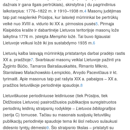
dažnais ir gana ilgais pertrūkiais), skirstytina į du pagrindinius
laikotarpius: 1776–1822 m. ir 1910–1938 m.
4
Masonų judėjimas
taip pat neaplenkė Prūsijos, kur laisvieji mūrininkai be pertrūkių
veikė nuo XVIII a. vidurio iki XX a. pirmosios pusės
5
. Pirmąja
Klaipėdos krašte ir dabartinėje Lietuvos teritorijoje masonų lože
laikytina 1776 m. įsteigta
Memphio
ložė. Tai buvo ilgiausiai
Lietuvoje veikusi ložė iki jos sustabdymo 1935 m.
6
Lietuvių kalba laisvąją mūrininkiją pristatantys darbai pradėjo rastis
XX a. pradžioje
7
. Svarbiausi masonų veiklai Lietuvoje pažinti yra
Žyginto Būčio, Tamaros Bairašauskaitės, Rimanto Miknio,
Stanisławo Małachowskio-Łempickio, Arvydo Pacevičiaus ir kt.
tyrimai
8
. Apie masonus taip pat rašyta XIX a. pabaigos – XX a.
pradžios lietuviškoje periodinėje spaudoje.
8
Lietuviškuose periodiniuose leidiniuose (tiek Prūsijos, tiek
Didžiosios Lietuvos) pasirodžiusios publikacijos suregistruotos
periodinių leidinių straipsnių rodyklėje –
Lietuvos bibliografijos
(serija C) tomuose. Tačiau su masonais susijusių lietuviškų
publikacijų periodinėje spaudoje tema iki šiol nebuvo sulaukusi
didesnio tyrėjų dėmesio
9
. Šio straipsnio tikslas – pristatyti su