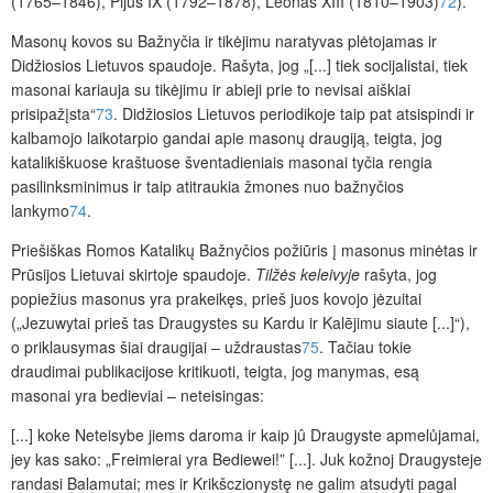
(1765–1846), Pijus IX (1792–1878), Leonas XIII (1810–1903)
72
).
Masonų kovos su Bažnyčia ir tikėjimu naratyvas plėtojamas ir
Didžiosios Lietuvos spaudoje. Rašyta, jog „[...] tiek socijalistai, tiek
masonai kariauja su tikėjimu ir abieji prie to nevisai aiškiai
prisipažįsta“
73
. Didžiosios Lietuvos periodikoje taip pat atsispindi ir
kalbamojo laikotarpio gandai apie masonų draugiją, teigta, jog
katalikiškuose kraštuose šventadieniais masonai tyčia rengia
pasilinksminimus ir taip atitraukia žmones nuo bažnyčios
lankymo
74
.
Priešiškas Romos Katalikų Bažnyčios požiūris į masonus minėtas ir
Prūsijos Lietuvai skirtoje spaudoje.
Tilžės keleivyje
rašyta, jog
popiežius masonus yra prakeikęs, prieš juos kovojo jėzuitai
(„Jezuwytai prieš tas Draugystes su Kardu ir Kalējimu siaute [...]“),
o priklausymas šiai draugijai – uždraustas
75
.
Tačiau tokie
draudimai publikacijose kritikuoti, teigta, jog manymas, esą
masonai yra bedieviai – neteisingas:
[...] koke Neteisybe jiems daroma ir kaip jû Draugyste apmelůjamai,
jey kas sako: „Freimierai yra Bediewei!” [...]. Juk kožnoj Draugysteje
randasi Balamutai; mes ir Krikšczionystę ne galim atsudyti pagal