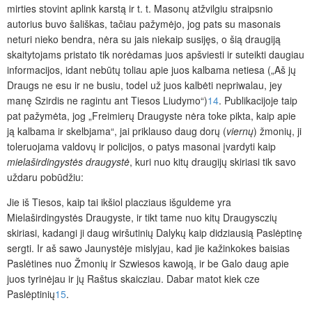
mirties stovint aplink karstą ir t. t. Masonų atžvilgiu straipsnio
autorius buvo šališkas, tačiau pažymėjo, jog pats su masonais
neturi nieko bendra, nėra su jais niekaip susijęs, o šią draugiją
skaitytojams pristato tik norėdamas juos apšviesti ir suteikti daugiau
informacijos, idant nebūtų toliau apie juos kalbama netiesa („Aš jų
Draugs ne esu ir ne busiu, todel už juos kalbėti nepriwalau, jey
manę Szirdis ne ragintu ant Tiesos Liudymo“)
14
. Publikacijoje taip
pat pažymėta, jog „Freimierų Draugyste nėra toke pikta, kaip apie
ją kalbama ir skelbjama“, jai priklauso daug dorų (
viernų
) žmonių, ji
toleruojama valdovų ir policijos, o patys masonai įvardyti kaip
mielaširdingystės draugystė
, kuri nuo kitų draugijų skiriasi tik savo
uždaru pobūdžiu:
Jie iš Tiesos, kaip tai ikšiol placziaus išguldeme yra
Mielaširdingystės Draugyste, ir tikt tame nuo kitų Draugysczių
skiriasi, kadangi ji daug wiršutinių Dalykų kaip didziausią Paslėptinę
sergti. Ir aš sawo Jaunystėje mislyjau, kad jie kažinkokes baisias
Paslėtines nuo Žmonių ir Szwiesos kawoją, ir be Galo daug apie
juos tyrinėjau ir jų Raštus skaicziau. Dabar matot kiek cze
Paslėptinių
15
.