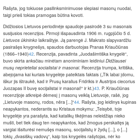
Rašyta, jog tokiuose pasilinksminimuose slepiasi masonų nuodai,
taigi prieš tokias pramogas būtina kovoti.
Didžiosios Lietuvos periodinėje spaudoje pasirodė 3 su masonais
susijusios recenzijos. Pirmoji išspausdinta 1906 m. rugpjūčio 5 d.
Lietuvos ūkininko
laikraštyje. Ją parengė J. Makrato slapyvardžiu
pasirašęs knygnešys, spaudos darbuotojas Pranas Kriaučiūnas
(1866–1940)
42
. Recenzija, pavadinta „Juodašimtiška knygelė“,
buvo skirta anksčiau minėtam anoniminiam leidiniui
Didžiausei
musų neprieteliai socialistai ir masonai
. Recenzija trumpa, kritiška,
abejojama kai kuriais knygelėje pateiktais faktais („Tik labai įdomu,
iškur jis ištraukē, kad ir Prusų karalius Fridrikis ir Austrijos ciecorius
Juozapas II buvę socijalistai ir masonai!“ ir kt.)
43
. P. Kriaučiūnas
recenzijoje atkreipė dėmesį į masonų veiklą Lietuvoje, rašė, jog
„Lietuvoje masonų, rodos, nēra [...]“
44
. Rašyta, jog leidinys kupinas
neapykantos, nederantis su Kristaus mokymu: „Teisybė, toje
knygelėje yra parašyta, kad katalikų tikėjimas neleidžiąs nieko
mušti, bet tiek daug ten neapykantos, kad žmogus perskaitęs ją
vargiai išsiturėsi nemušęs masonų, socijalistų ir žydų [...], o [...]
tokių „dvasiškų vadovų“, kaip tos knygelės rašytojas, nėr ko