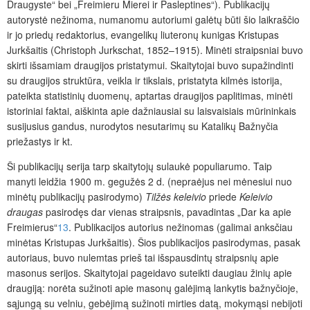
Draugyste“ bei „Freimieru Mierei ir Pasleptines“). Publikacijų
autorystė nežinoma, numanomu autoriumi galėtų būti šio laikraščio
ir jo priedų redaktorius, evangelikų liuteronų kunigas Kristupas
Jurkšaitis (Christoph Jurkschat, 1852–1915). Minėti straipsniai buvo
skirti išsamiam draugijos pristatymui. Skaitytojai buvo supažindinti
su draugijos struktūra, veikla ir tikslais, pristatyta kilmės istorija,
pateikta statistinių duomenų, aptartas draugijos paplitimas, minėti
istoriniai faktai, aiškinta apie dažniausiai su laisvaisiais mūrininkais
susijusius gandus, nurodytos nesutarimų su Katalikų Bažnyčia
priežastys ir kt.
Ši publikacijų serija tarp skaitytojų sulaukė populiarumo. Taip
manyti leidžia 1900 m. gegužės 2 d. (nepraėjus nei mėnesiui nuo
minėtų publikacijų pasirodymo)
Tilžės keleivio
priede
Keleivio
draugas
pasirodęs dar vienas straipsnis, pavadintas „Dar ka apie
Freimierus“
13
. Publikacijos autorius nežinomas (galimai anksčiau
minėtas Kristupas Jurkšaitis). Šios publikacijos pasirodymas, pasak
autoriaus, buvo nulemtas prieš tai išspausdintų straipsnių apie
masonus serijos. Skaitytojai pageidavo suteikti daugiau žinių apie
draugiją: norėta sužinoti apie masonų galėjimą lankytis bažnyčioje,
sąjungą su velniu, gebėjimą sužinoti mirties datą, mokymąsi nebijoti