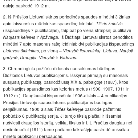
dalyje pasirodė 1912 m.
2. Iš Prūsijos Lietuvai skirtos periodinės spaudos minėtini 3 žinias
apie laisvuosius mūrininkus spausdinę leidiniai:
Tilžės keleivis
(išspausdinęs 7 publikacijas), taip pat po vieną straipsnį publikavę
Naujasis keleivis
ir
Apžvalga
. Iš Didžiajai Lietuvai skirtos periodikos
minėtini 7 apie masonus rašę leidiniai: dvi publikacijas išspausdinęs
Lietuvos ūkininkas
, po vieną –
Vienybė lietuvninkų
,
Lietuva
,
Naujoji
gadynė
,
Draugija
,
Vienybė
ir
Vadovas
.
3. Chronologiniu požiūriu didesnis nuoseklumas būdingas
Didžiosios Lietuvos publikacijoms. Išskyrus pirmąją su masonais
susijusią publikaciją, pasirodžiusią XIX a. pabaigoje (1887), kitos
publikacijos spausdintos kas kelerius metus (1906, 1907, 1911 ir
1912 m.). Daugiausiai išspausdinta 1906-aisiais – 4 publikacijos.
Prūsijos Lietuvoje spausdintoms publikacijoms būdingas
serijiškumas. 1900-aisiais
Tilžės keleivyje
pasirodė pažintinio
pobūdžio 6 publikacijų serija. Ji turėjo tikslą plačiai ir išsamiai
nušviesti draugijos istoriją, veiklą, tikslus ir t. t. Praėjus daugiau nei
dešimtmečiui (1911) tame pačiame laikraštyje pasirodė anksčiau
minėtų publikacijų perspaudas.