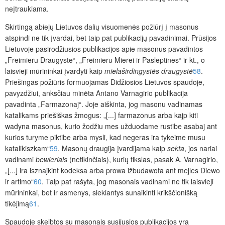
neįtraukiama.
Skirtingą abiejų Lietuvos dalių visuomenės požiūrį į masonus
atspindi ne tik įvardai, bet taip pat publikacijų pavadinimai. Prūsijos
Lietuvoje pasirodžiusios publikacijos apie masonus pavadintos
„Freimieru Draugyste“, „Freimieru Mierei ir Pasleptines“ ir kt., o
laisvieji mūrininkai įvardyti kaip
mielaširdingystės draugystė
58
.
Priešingas požiūris formuojamas Didžiosios Lietuvos spaudoje,
pavyzdžiui, anksčiau minėta Antano Varnagirio publikacija
pavadinta „Farmazonaj“. Joje aiškinta, jog masonu vadinamas
katalikams priešiškas žmogus: „[...] farmazonus arba kajp kiti
wadyna masonus, kurio žodžiu mes užduodame rustibe asabaj ant
kurios turyme piktibe arba mysli, kad negeras ira tykeime musu
katalikiszkam“
59
. Masonų draugija įvardijama kaip
sekta
, jos nariai
vadinami
bewieriais
(netikinčiais), kurių tikslas, pasak A. Varnagirio,
„[...] ira isznajkint kodeksa arba prowa ižbudawota ant mejles Diewo
ir artimo“
60
. Taip pat rašyta, jog masonais vadinami ne tik laisvieji
mūrininkai, bet ir asmenys, siekiantys sunaikinti krikščionišką
tikėjimą
61
.
Spaudoje skelbtos su masonais susijusios publikacijos yra