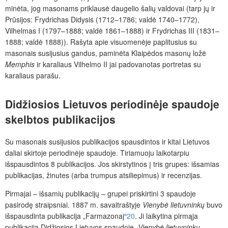
minėta, jog masonams priklausė daugelio šalių valdovai (tarp jų ir
Prūsijos: Frydrichas Didysis (1712–1786; valdė 1740–1772),
Vilhelmas I (1797–1888; valdė 1861–1888) ir Frydrichas III (1831–
1888; valdė 1888)). Rašyta apie visuomenėje paplitusius su
masonais susijusius gandus, paminėta Klaipėdos masonų ložė
Memphis
ir karaliaus Vilhelmo II jai padovanotas portretas su
karaliaus parašu.
Didžiosios Lietuvos periodinėje spaudoje
skelbtos publikacijos
Su masonais susijusios publikacijos spausdintos ir kitai Lietuvos
daliai skirtoje periodinėje spaudoje. Tiriamuoju laikotarpiu
išspausdintos 8 publikacijos. Jos skirstytinos į tris grupes: išsamias
publikacijas, žinutes (arba trumpus atsiliepimus) ir recenzijas.
Pirmajai – išsamių publikacijų – grupei priskirtini 3 spaudoje
pasirodę straipsniai. 1887 m. savaitraštyje
Vienybė lietuvninkų
buvo
išspausdinta publikacija „Farmazonaj“
20
. Ji laikytina pirmąja
publikacija Didžiosios Lietuvos spaudoje.
Vienybė lietuvninkų