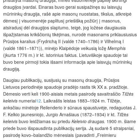
pristatyta masonų draugija, minėti visuomenėje paplitę skirtingi
draugijos įvardai. Einaras buvo gerai susipažinęs su laisvųjų
mūrininkų draugija, rašė apie masonų nuostatas, tikslus, atkreipė
dėmesį į visuomenėje paplitusį priešišką požiūrį į masonus,
atsiradusį dėl draugijos slaptumo, teigė, jog ložėse daugiausia
išpažįstamas krikščionių tikėjimas, nurodė masonams priklausiusius
Prūsijos karalius (Frydrichą II (valdė 1740–1786) ir Vilhelmą I
(valdė 1861–1871)), minėjo Klaipėdoje veikusią ložę
Memphis
(įkurta 1776 m.) ir kt. istorinius faktus. Lietuviškoje spaudoje tai
buvo bene pirmoji tokia išsami informacija apie laisvųjų mūrininkų
draugiją.
Daugiau publikacijų, susijusių su masonų draugija, Prūsijos
Lietuvos periodinėje spaudoje pradėjo rastis tik XX a. pradžioje.
Dėmesio verti keli 1900-aisiais metais pasirodę savaitraščio
Tilžės
keleivis
numeriai
12
. Laikraštis leistas 1883–1924 m. Tilžėje,
anksčiau minėtoje Reilenderio ir sūnaus spaustuvėje, redaguotas J.
F. Kelkio jaunesniojo, Jurgio Arnašiaus (1872–1934) ir kt.
Til
žė
s
keleivis
buvo leidžiamas su priedu
Keleivio draugas.
1900 m. šiame
priede buvo išspausdinta publikacijų serija. Ją sudarė 5 straipsniai,
pasirodę kovo–balandžio mėnesiais (pavadinti „Freimieru