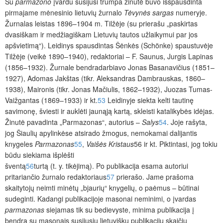
Su
parmazono
įvardu susijusi trumpa žinutė buvo išspausdinta
pirmajame mėnesinio lietuvių žurnalo
Tėvynės sargas
numeryje.
Žurnalas leistas 1896–1904 m. Tilžėje (su prierašu „paskirtas
dvasiškam ir medžiagiškam Lietuvių tautos užlaikymui par jos
apšvietimą“). Leidinys spausdintas Šėnkės (Schönke) spaustuvėje
Tilžėje (veikė 1890–1940), redaktoriai – F. Saunus, Jurgis Lapinas
(1856–1932). Žurnale bendradarbiavo Jonas Basanavičius (1851–
1927), Adomas Jakštas (tikr. Aleksandras Dambrauskas, 1860–
1938), Maironis (tikr. Jonas Mačiulis, 1862–1932), Juozas Tumas-
Vaižgantas (1869–1933) ir kt.
53
Leidinyje siekta kelti tautinę
savimonę, šviesti ir auklėti jaunąją kartą, skleisti katalikybės idėjas.
Žinutė pavadinta „Parmazonas“, autorius –
Salys
54
. Joje rašyta,
jog Šiaulių apylinkėse atsirado žmogus, nemokamai dalijantis
knygeles
Parmazonas
55
,
Vaišės Kristaus
56
ir kt. Piktintasi, jog tokiu
būdu siekiama išplėšti
šventą
56
turtą (t. y. tikėjimą). Po publikacija esama autoriui
pritariančio žurnalo redaktoriaus
57
prierašo. Jame prašoma
skaitytojų neimti minėtų „bjaurių“ knygelių, o paėmus – būtinai
sudeginti. Kadangi publikacijoje masonai neminimi, o įvardas
parmazonas
siejamas tik su bedievyste, minima publikacija į
bendrą su masonais susijusių lietuviškų publikacijų skaičių