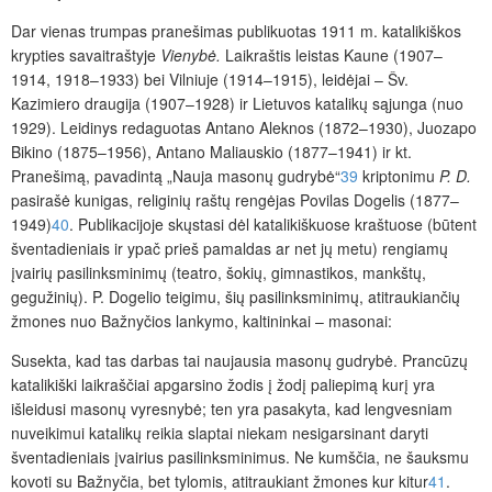
Dar vienas trumpas pranešimas publikuotas 1911 m. katalikiškos
krypties savaitraštyje
Vienybė.
Laikraštis leistas Kaune (1907–
1914, 1918–1933) bei Vilniuje (1914–1915), leidėjai
– Šv.
Kazimiero draugija (1907–1928) ir Lietuvos katalikų sąjunga (nuo
1929). Leidinys redaguotas Antano Aleknos (1872–1930), Juozapo
Bikino (1875–1956), Antano Maliauskio (1877–1941) ir kt.
Pranešimą, pavadintą „Nauja masonų gudrybė“
39
kriptonimu
P. D.
pasirašė kunigas, religinių raštų rengėjas Povilas Dogelis (1877–
1949)
40
. Publikacijoje skųstasi dėl katalikiškuose kraštuose (būtent
šventadieniais ir ypač prieš pamaldas ar net jų metu) rengiamų
įvairių pasilinksminimų (teatro, šokių, gimnastikos, mankštų,
gegužinių). P. Dogelio teigimu, šių pasilinksminimų, atitraukiančių
žmones nuo Bažnyčios lankymo, kaltininkai – masonai:
Susekta, kad tas darbas tai naujausia masonų gudrybė. Prancūzų
katalikiški laikraščiai apgarsino žodis į žodį paliepimą kurį yra
išleidusi masonų vyresnybė; ten yra pasakyta, kad lengvesniam
nuveikimui katalikų reikia slaptai niekam nesigarsinant daryti
šventadieniais įvairius pasilinksminimus. Ne kumščia, ne šauksmu
kovoti su Bažnyčia, bet tylomis, atitraukiant žmones kur kitur
41
.