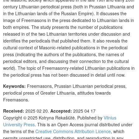
century Lithuanian perio­dical press (both in Prussian Lithuania and
in the Lithuanian lands of the Russian Empire). It discusses the
image of Freemasons in the press dedicated to Lithuanian lands in
both empires. The study presents the number of publications
released in of the two Lithuanian territories under discussion and
identifies the periodicals that published them. It also reveals the
cultural context of Masonic-related publications in the periodical
press (indicating the authors of the publications, the names of
periodical editors, and discussing their connection to the cultural
world). The topic of Freemasonry-related Lithuanian publications in
the periodical press has not been discussed in detail until now.
Keywords:
Freemasons, Prussian Lithuanian periodical press,
periodical press of Greater Lithuania, attitudes towards
Freemasons.
Received:
2025 02 20
.
Accepted:
2025 04 17
Copyright © 2025
Kotryna Rekašiūtė
. Published by
Vilnius
University Press
. This is an Open Access journal distributed under
the terms of the
Creative Commons Attribution Licence
, which
permits unrestricted use, distribution, and reproduction in any