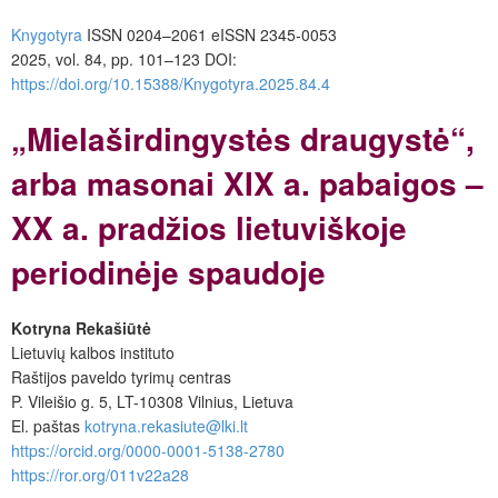
Knygotyra
ISSN 0204–2061
e
ISSN 2345-0053
2025, vol. 84, pp. 101–123
DOI:
https://doi.org/10.15388/Knygotyra.2025.84.4
„Mielaširdingystės draugystė“,
arba masonai XIX a. pabaigos –
XX a. pradžios lietuviškoje
periodinėje spaudoje
Kotryna Rekašiūtė
Lietuvių kalbos instituto
Raštijos paveldo tyrimų centras
P. Vileišio g. 5, LT-10308 Vilnius, Lietuva
El. paštas
kotryna.rekasiute@lki.lt
https://orcid.org/0000-0001-5138-2780
https://ror.org/011v22a28