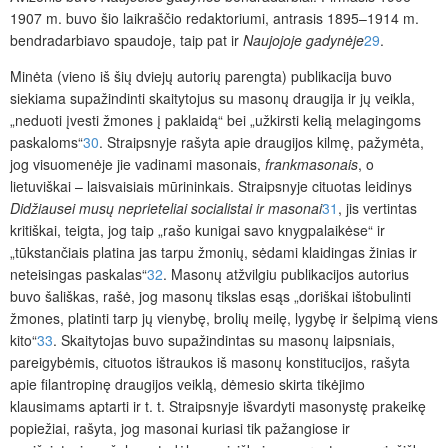
1907 m. buvo šio laikraščio redaktoriumi, antrasis 1895–1914 m.
bendradarbiavo spaudoje, taip pat ir
Naujojoje gadynėje
29
.
Minėta (vieno iš šių dviejų autorių parengta) publikacija buvo
siekiama supažindinti skaitytojus su masonų draugija ir jų veikla,
„neduoti įvesti žmones į paklaidą“ bei „užkirsti kelią melagingoms
paskaloms“
30
. Straipsnyje rašyta apie draugijos kilmę, pažymėta,
jog visuomenėje jie vadinami masonais,
frank­masonais
, o
lietuviškai – laisvaisiais mūrininkais. Straipsnyje cituotas leidinys
Didžiausei musų neprieteliai socialistai ir masonai
31
,
jis vertintas
kritiškai, teigta, jog taip „rašo kunigai savo knygpalaikėse“ ir
„tūkstančiais platina jas tarpu žmonių, sėdami klaidingas žinias ir
neteisingas paskalas“
32
. Masonų atžvilgiu publikacijos autorius
buvo šališkas, rašė, jog masonų tikslas esąs „doriškai ištobulinti
žmones, platinti tarp jų vienybę, brolių meilę, lygybę ir šelpimą viens
kito“
33
. Skaitytojas buvo supažindintas su masonų laipsniais,
pareigybėmis, cituotos ištraukos iš masonų konstitucijos, rašyta
apie filantropinę draugijos veiklą, dėmesio skirta tikėjimo
klausimams aptarti ir t. t. Straipsnyje išvardyti masonystę prakeikę
popiežiai, rašyta, jog masonai kuriasi tik pažangiose ir