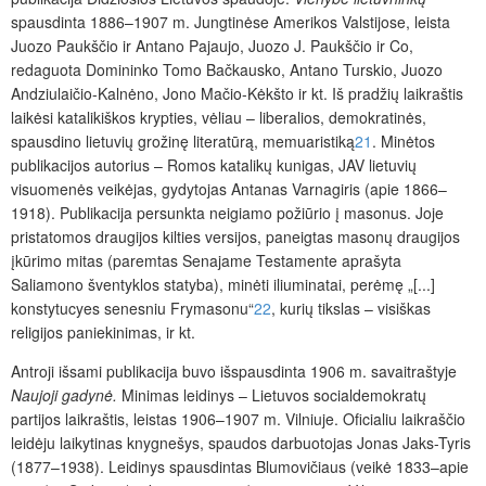
spausdinta 1886–1907 m. Jungtinėse Amerikos Valstijose, leista
Juozo Paukščio ir Antano Pajaujo, Juozo J. Paukščio ir Co,
redaguota Domininko Tomo Bačkausko, Antano Turskio, Juozo
Andziulaičio-Kalnėno, Jono Mačio-Kėkšto ir kt. Iš pradžių laikraštis
laikėsi katalikiškos krypties, vėliau – liberalios, demokratinės,
spausdino lietuvių grožinę literatūrą, memuaristiką
21
. Minėtos
publikacijos autorius – Romos katalikų kunigas, JAV lietuvių
visuomenės veikėjas, gydytojas Antanas Varnagiris (apie 1866–
1918). Publikacija persunkta neigiamo požiūrio į masonus. Joje
pristatomos draugijos kilties versijos, paneigtas masonų draugijos
įkūrimo mitas (paremtas Senajame Testamente aprašyta
Saliamono šventyklos statyba), minėti iliuminatai, perėmę „[...]
konstytucyes senesniu Frymasonu“
22
, kurių tikslas – visiškas
religijos paniekinimas, ir kt.
Antroji išsami publikacija buvo išspausdinta 1906 m. savaitraštyje
Naujoji gadynė.
Minimas leidinys – Lietuvos socialdemokratų
partijos laikraštis, leistas 1906–1907 m. Vilniuje. Oficialiu laikraščio
leidėju laikytinas knygnešys, spaudos darbuotojas Jonas Jaks-Tyris
(1877–1938). Leidinys spausdintas Blumovičiaus (veikė 1833–apie