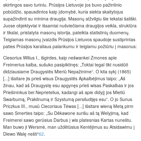
skirtingos savo turiniu. Prūsijos Lietuvoje jos buvo pažintinio
pobūdžio, spausdintos kaip įdomybė, kuria siekta skaitytojus
supažindinti su minima draugija. Masonų atžvilgiu šie tekstai šališki.
Juose objektyviai ir išsamiai nušviečiama draugijos veikla, struktūra
ir tikslai, pristatyta masonų istorija, pateikta statistinių duomenų.
Teigiamas masonų įvaizdis Prūsijos Lietuvos spaudoje sustiprintas
paties Prūsijos karaliaus palankumu ir teigiamu požiūriu į masonus:
Ciesorius Wilius I., išgirdes, kaip nešwankei Zmones apie
Freimerius kalba, sušuko pasipiktinęs: „Toktai tegal tikt nusidůti
didziausiame Draugystēs Mieriû Nepažinime“. O kita sykį (1865)
[...] išsitare jis prieš wisus Draugystēs Apkalbėjimus taipo: „Aš
žinau, kad aš Draugystę esu apgynęs prieš wisas Paskalbas ir jos
Priešininkus bei Neprietelius, kadangi aš apie didyjį jos Mietiû
Swarbumą, Prakilnumą ir Szystumą persiludijęs esu“. O jo Sunus
Priczkus III., musû Ciecoriaus Tėwas [...] išsitare wieną Metą pirm
sawo Smerties taipo: „Su Dēkawone surišu aš tą Welyjimą, kad
Freimerei sawo gerůsius Darbus į wis platesnias Kartas nuneštu.
Man buwo ji Wersmė, man uždētůsius Kentējimus su Atsidawimu į
Diewo Walę nešti“
62
.