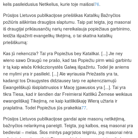
kelis pasileidusius Netikelius, kurie toje maišosi
76
.
Prūsijos Lietuvos publikacijose priešiškas Katalikų Bažnyčios
požiūris aiškintas draugijos slaptumu. Taip pat teigta, jog masonai
iš draugijai priklausančių narių nereikalauja popiežiaus garbinimo,
leidžia išpažinti evangelikų tikėjimą, o tai skatina katalikų
priešiškumą:
Kas jû nekenczia? Tai yra Popiežius bey Katalikai. [...] Jie ney
wieno sawo Draugû ne prašo, kad tas Popiežiu pirm wisû garbintu
ir tą kaip wisôs Krikšczionystês Galwą išpažintu. Todel jie aniems
ne mylimi yra ir pasiliekt. [...] Ale wyriausia Priežastis yra ta,
kadangi tos Draugystes didziausey tarp ne apkencziamujû
Ewangeliškujû išsiplatinusios ir Macę įgawusios yra [...]. Tai yra
tikra Tiesa, kad ir šendien dar Freimierai Katilikû Žemese weikiaus
ewangeliškajį Tikejimą, ne kaip katilikiškaję Wierą užtaria ir
praplatina. Todel Popiežius jůs prakeikia
77
.
Prūsijos Lietuvos publikacijose gandai apie masonų netikėjimą,
bažnyčios nelankymą paneigti. Teigta, jog kalbos, esą masonai yra
bedieviai – melas. Šios mintys pagrįstos teiginiu, jog masonai nėra