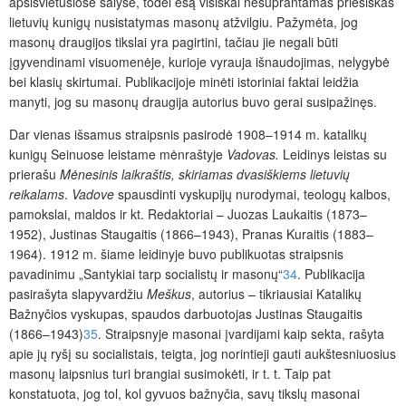
apsišvietusiose šalyse, todėl esą visiškai nesuprantamas priešiškas
lietuvių kunigų nusistatymas masonų atžvilgiu. Pažymėta, jog
masonų draugijos tikslai yra pagirtini, tačiau jie negali būti
įgyvendinami visuomenėje, kurioje vyrauja išnaudojimas, nelygybė
bei klasių skirtumai. Publikacijoje minėti istoriniai faktai leidžia
manyti, jog su masonų draugija autorius buvo gerai susipažinęs.
Dar vienas išsamus straipsnis pasirodė 1908–1914 m. katalikų
kunigų Seinuose leistame mėnraštyje
Vadovas.
Leidinys leistas su
prierašu
Mėnesinis laikraštis, skiriamas dvasiškiems lietuvių
reikalams
.
Vadove
spausdinti vyskupijų nurodymai, teologų kalbos,
pamokslai, maldos ir kt. Redaktoriai – Juozas Laukaitis (1873–
1952), Justinas Staugaitis (1866–1943), Pranas Kuraitis (1883–
1964). 1912 m. šiame leidinyje buvo publikuotas straipsnis
pavadinimu „Santykiai tarp socialistų ir masonų“
34
. Publikacija
pasirašyta slapyvardžiu
Meškus
, autorius – tikriausiai Katalikų
Bažnyčios vyskupas, spaudos darbuotojas Justinas Staugaitis
(1866–1943)
35
. Straipsnyje masonai įvardijami kaip sekta, rašyta
apie jų ryšį su socialistais, teigta, jog norintieji gauti aukštesniuosius
masonų laipsnius turi brangiai susimokėti, ir t. t. Taip pat
konstatuota, jog tol, kol gyvuos bažnyčia, savų tikslų masonai