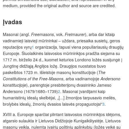
medium, provided the original author and source are credited.
Įvadas
Masonai (angl.
Freemasons
, vok.
Freimaurer
), arba dar kitaip
vadinamieji laisvieji mūrininkai – uždara, priesaika susietų, geros
reputacijos vyrų
1
organizacija, tapusi viena populiariausių draugijų
Europoje. Šiuolaikinės laisvosios mūrininkijos pradžia siejama su
1717 m. birželio 24 d., kuomet keturios Londono ložės susijungė į
Jungtinę didžiąją Anglijos ložę. Draugijos nuostatos buvo
paskelbtos 1723 m. išleistoje masonų konstitucijoje (
The
Constitutions of the Free-Masons
,
arba vadinamojoje
Andersono
konstitucijoje
), parengtoje presbiterijonų dvasininko Jameso
Andersono (1679/1680–1739)
2
. Masonai įvardijami kaip
humanistinių idealų skelbėjai, „[...] žmonijos tarpusavio meilės,
brolybės idealų, žmonių dvasios laisvės propaguotojai“
3
.
XVIII a. Europoje sparčiai plintant laisvosios mūrininkijos idėjoms,
atgarsio sulaukta ir Lietuvos Didžiojoje Kunigaikštystėje. Lietuvos
masonų veikla, nulemta įvairių politinių aplinkybių (ložės veikė su