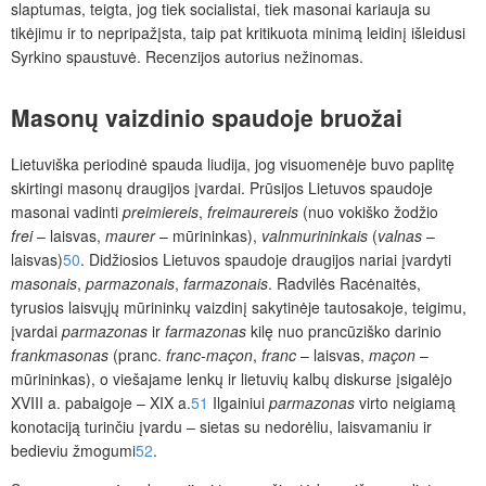
slaptumas, teigta, jog tiek socialistai, tiek masonai kariauja su
tikėjimu ir to nepripažįsta, taip pat kritikuota minimą leidinį išleidusi
Syrkino spaustuvė. Recenzijos autorius nežinomas.
Masonų vaizdinio spaudoje bruožai
Lietuviška periodinė spauda liudija, jog visuomenėje buvo paplitę
skirtingi masonų draugijos įvardai. Prūsijos Lietuvos spaudoje
masonai vadinti
preimiereis
,
freimaurereis
(nuo vokiško žodžio
frei
– laisvas,
maurer
– mūrininkas),
valnmurininkais
(
valnas
–
laisvas)
50
. Didžiosios Lietuvos spaudoje draugijos nariai įvardyti
masonais
,
parmazonais
,
farmazonais
. Radvilės Racėnaitės,
tyrusios laisvųjų mūrininkų vaizdinį sakytinėje tautosakoje, teigimu,
įvardai
parmazonas
ir
farmazonas
kilę nuo prancūziško darinio
frankmasonas
(pranc.
franc-maçon
,
franc
– laisvas,
maçon
–
mūrininkas), o viešajame lenkų ir lietuvių kalbų diskurse įsigalėjo
XVIII a. pabaigoje – XIX a.
51
Ilgainiui
parmazonas
virto neigiamą
konotaciją turinčiu įvardu – sietas su nedorėliu, laisvamaniu ir
bedieviu žmogumi
52
.