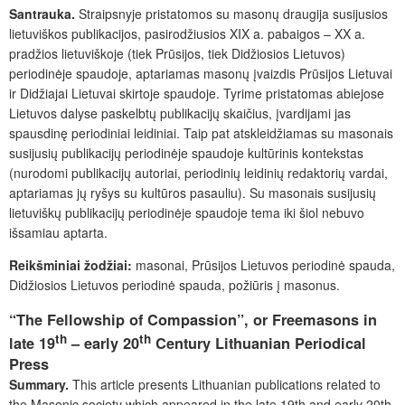
Santrauka.
Straipsnyje pristatomos su masonų draugija susijusios
lietuviškos publikacijos, pasirodžiusios XIX a. pabaigos – XX a.
pradžios lietuviškoje (tiek Prūsijos, tiek Didžiosios Lietuvos)
periodinėje spaudoje, aptariamas masonų įvaizdis Prūsijos Lietuvai
ir Didžiajai Lietuvai skirtoje spaudoje. Tyrime pristatomas abiejose
Lietuvos dalyse paskelbtų publikacijų skaičius, įvardijami jas
spausdinę periodiniai leidiniai. Taip pat atskleidžiamas su masonais
susijusių publikacijų periodinėje spaudoje kultūrinis kontekstas
(nurodomi publikacijų autoriai, periodinių leidinių redaktorių vardai,
aptariamas jų ryšys su kultūros pasauliu). Su masonais susijusių
lietuviškų publikacijų periodinėje spaudoje tema iki šiol nebuvo
išsamiau aptarta.
Reikšminiai žodžiai:
masonai, Prūsijos Lietuvos periodinė spauda,
Didžiosios Lietuvos periodinė spauda, požiūris į masonus.
“The Fellowship of Compassion”, or Freemasons in
th
th
late 19
– early 20
Century Lithuanian Periodical
Press
Summary.
This article presents Lithuanian publications related to
the Masonic society which appeared in the late 19
th and early 20th