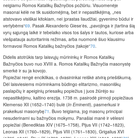
neigiamu Romos Katalikų Bažnyčios požiūriu. Visuomenėje
masonai kėlė ne tik susidomėjimą, bet ir nepasitikėjimą, „nes
atstovavo visiškai kitokiam, nei įprastas liaudžiai, gyvenimo būdui ir
vertybėms“
69
. Pasak Alexanderio Giese
ʼ
ės, „pavojinga ir įtartina šią
vyrų sąjungą laikė ir tebelaiko visos tos šalys ir tautos, kuriose arba
viešpatauja autoritarinis režimas, arba nuomonė šiuo klausimu
formavosi Romos Katalikų bažnyčios įtakoje“
70
.
Didelis atotrūkis tarp laisvųjų mūrininkų ir Romos Katalikų
Bažnyčios buvo nuo XVIII a. Romos Katalikų Bažnyčia masonystę
smerkė ir su ja kovojo.
Popiežiai rengė enciklikas, o dvasininkai reiškė atvirą priešiškumą.
Dėl laisviesiems mūrininkams būdingo elitarizmo, masoniškų
paslapčių ir apeiginių priesaikų popiežius į juos žiūrėjo su
nepasitikėjimu, kaltino erezija. 1738 m. pasirodė pirmoji popiežiaus
Klemenso XII (1652–1740) bulė (
In Eminenti
), pasmerkusi ir
prakeikusi masonybę
71
. Buvo teigiama, jog masonų principai
nesuderinami su bažnyčios mokymu. Panašiai manė ir vėlesni
popiežiai (Benediktas XIV (1675–1758), Pijus VII (1742–1823),
Leonas XII (1760–1829), Pijus VIII (1761–1830), Grigalius XVI