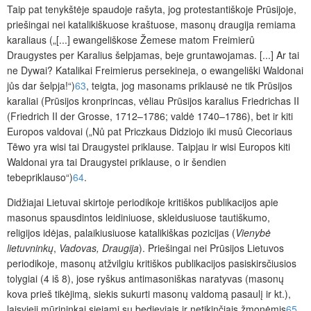
Taip pat tenykštėje spaudoje rašyta, jog protestantiškoje Prūsijoje,
priešingai nei katalikiškuose kraštuose, masonų draugija remiama
karaliaus („[...] ewangeliškose Žemese matom Freimierû
Draugystes per Karalius šelpjamas, beje gruntawojamas. [...] Ar tai
ne Dywai? Katalikai Freimierus persekineja, o ewangeliški Waldonai
jůs dar šelpja!“)
63
, teigta, jog masonams priklausė ne tik Prūsijos
karaliai (Prūsijos kronprincas, vėliau Prūsijos karalius Friedrichas II
(Friedrich II der Grosse, 1712–1786; valdė 1740–1786), bet ir kiti
Europos valdovai („Nů pat Priczkaus Didziojo iki musû Ciecoriaus
Tēwo yra wisi tai Draugystei priklause. Taipjau ir wisi Europos kiti
Waldonai yra tai Draugystei priklause, o ir šendien
tebepriklauso“)
64
.
Didžiajai Lietuvai skirtoje periodikoje kritiškos publikacijos apie
masonus spausdintos leidiniuose, skleidusiuose tautiškumo,
religijos idėjas, palaikiusiuose katalikiškas pozicijas (
Vienybė
lietuvninkų
,
Vadovas, Draugija
). Priešingai nei Prūsijos Lietuvos
periodikoje, masonų atžvilgiu kritiškos publikacijos pasiskirsčiusios
tolygiai (4 iš 8), jose ryškus antimasoniškas naratyvas (masonų
kova prieš tikėjimą, siekis sukurti masonų valdomą pasaulį ir kt.),
laisvieji mūrininkai siejami su bedieviais ir netikinčiais žmonėmis
65
.