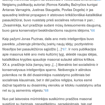
Neigiamų publikacijų autoriai (Romos Katalikų Bažnyčios kunigai
Antanas Varnagiris, Justinas Staugaitis, Povilas Dogelis) ir jas
spausdinę leidiniai propagavo ir atstovavo krikščioniškai-katalikiškai
pasaulėžiūrai, buvo nusistatę prieš socialines reformas ir pan.:
„Dvasininkija, kuri pradžioje sudarė mūsų šviesuomenės daugumą,
buvo gana konservatyvi besklindančioms naujoms idėjoms.“
66
Kaip pažymi Jonas Puzinas, dalis ano meto inteligentijos buvo
paveikta „užsienyje plintančių įvairių naujų idėjų: pozityvistinio
filosofijos bei pasaulėžiūros sąjūdžio [...]“
67
. Ir nors publikacijos
apie masonus kėlė ano meto kultūrinį lygį, skleidė naujas idėjas,
katalikiškos krypties spaudoje masonai sulaukė aštrios kritikos.
XX a. pradžioje būta įtampų tarp „[...] liberalinio bei socialistinio ir
konservatyvaus inteligentijos sparno. Neišvengta ir aštrokos
polemikos ne tik dėl dvasininkijos nusistatymo politiniais bei
socialiniais klausimais, bet ir dėl pačios religijos, kurios esmė
dažnai tapatinta su dvasininkų vienokiu ar kitokiu nusistatymu arba
net su jų asmeniniu elgesiu.“
68
Nuo pat laisvosios mūrininkijos susikūrimo pradžios masonai
susidūrė su įtarimais, nepasitikėjimu, persekiojimais, taip pat