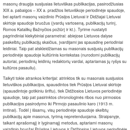
masonų draugija susijusias lietuviškas publikacijas, pasirodžiusias
XIX a. pabaigos – XX a. pradžios lietuviškoje periodinėje spaudoje,
bei aptarti masonų vaizdinio Prūsijos Lietuvai ir Didžiajai Lietuvai
skirtoje spaudoje bruožus (įvardų vartoseną, publikacijų turinį,
Romos Katalikų Bažnyčios požiūrį ir kt.). Tyrime nustatyti
pagrindiniai kiekybiniai parametrai: abiejose Lietuvos dalyse
paskelbtų publikacijų skaičius, įvardijami jas spausdinę periodiniai
leidiniai. Taip pat atskleidžiamas su masonais susijusių publikacijų
periodinėje spaudoje kultūrinis kontekstas (nurodomi publikacijų
autoriai, periodinių leidinių redaktorių vardai, aptariamas jų ryšys su
kultūros pasauliu).
Taikyti tokie atrankos kriterijai: atrinktos tik su masonais susijusios
lietuviškos publikacijos, spausdintos tiek Prūsijos Lietuvai skirtoje
(spausdintoje gotikiniu šriftu), tiek Didžiosios Lietuvos periodinėje
spaudoje, taip pat pasirinktos chronologinės ribos nuo pirmosios
publikacijos pasirodymo iki Pirmojo pasaulinio karo (1913 m.
imtinai). Todėl į išsamų, visų periodinėje spaudoje skelbtų
publikacijų apie masonus, tyrimą nepretenduojama. Straipsnyje,
taikant aprašomąjį ir lyginamąjį metodus, aptariami masonų
vaizdinio bruožai Prūsijos Lietuvos ir Didžiosios Lietuvos periodinėje