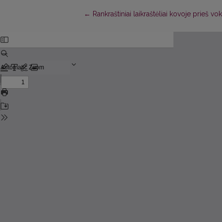
Return to Article Details
←
Rankraštiniai laikraštėliai kovoje prieš 