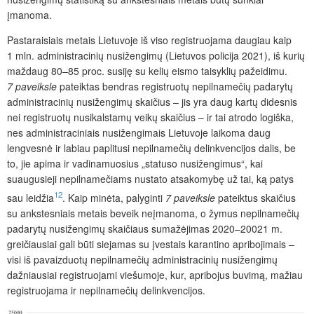
įmanoma.
Pastaraisiais metais Lietuvoje iš viso registruojama daugiau kaip
1 mln. administracinių nusižengimų (Lietuvos policija 2021), iš kurių
maždaug 80–85 proc. susiję su kelių eismo taisyklių pažeidimu.
7 paveiksle
pateiktas bendras registruotų nepilnamečių padarytų
administracinių nusižengimų skaičius – jis yra daug kartų didesnis
nei registruotų nusikalstamų veikų skaičius – ir tai atrodo logiška,
nes administraciniais nusižengimais Lietuvoje laikoma daug
lengvesnė ir labiau paplitusi nepilnamečių delinkvencijos dalis, be
to, jie apima ir vadinamuosius „statuso nusižengimus“, kai
suaugusieji nepilnamečiams nustato atsakomybę už tai, ką patys
12
sau leidžia
. Kaip minėta, palyginti
7 paveiksle
pateiktus skaičius
su ankstesniais metais beveik neįmanoma, o žymus nepilnamečių
padarytų nusižengimų skaičiaus sumažėjimas 2020–20021 m.
greičiausiai gali būti siejamas su įvestais karantino apribojimais –
visi iš pavaizduotų nepilnamečių administracinių nusižengimų
dažniausiai registruojami viešumoje, kur, apribojus buvimą, mažiau
registruojama ir nepilnamečių delinkvencijos.