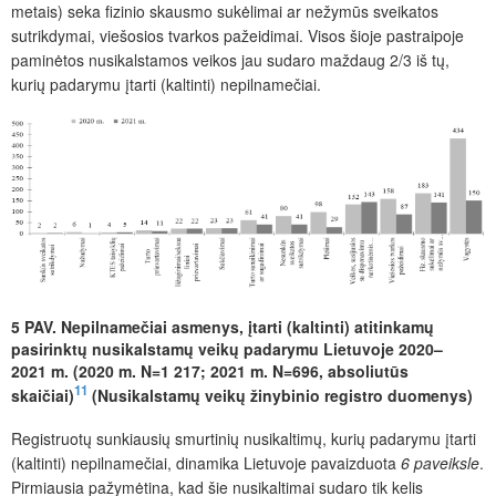
metais) seka fizinio skausmo sukėlimai ar nežymūs sveikatos
sutrikdymai, viešosios tvarkos pažeidimai. Visos šioje pastraipoje
paminėtos nusikalstamos veikos jau sudaro maždaug 2/3 iš tų,
kurių padarymu įtarti (kaltinti) nepilnamečiai.
5 PAV. Nepilnamečiai asmenys, įtarti (kaltinti) atitinkamų
pasirinktų nusikalstamų veikų padarymu Lietuvoje 2020–
2021 m. (2020 m. N=1 217; 2021 m. N=696, absoliutūs
11
skaičiai)
(Nusikalstamų veikų žinybinio registro duomenys)
Registruotų sunkiausių smurtinių nusikaltimų, kurių padarymu įtarti
(kaltinti) nepilnamečiai, dinamika Lietuvoje pavaizduota
6 paveiksle
.
Pirmiausia pažymėtina, kad šie nusikaltimai sudaro tik kelis