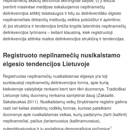
nepilnamečių skaičių skirtumus skirtingose šalyse; c) ji leidžia
įvertinti masinėse medijose eskaluojamos nepilnamečių
delinkvencijos atitiktį teisėsaugos ir kitų su delinkventiško elgesio
nepilnamečiais dirbančių institucijų veiklos pobūdžiui ir apimtims;
d) jos struktūra ir tendencijos brėžia kryptis latentinės nepilnamečių
delinkvencijos tyrimams – keliant klausimą, kiek registruotoji
delinkvencija atitinka realios delinkvencijos struktūrą ir tendencijas.
Registruoto nepilnamečių nusikalstamo
elgesio tendencijos Lietuvoje
Registruotas nepilnamečių nusikalstamas elgesys yra toji
sunkiausioji nepilnamečių delinkvencijos forma, apie kurią
kiekvienoje valstybėje ren­kami bent tam tikri duomenys. Tradiciškai
Lietuvoje tokių duomenų ren­kama santykinai daug (Zaksaitė,
Sakalauskas 2011). Nusikalstamų veikų žinybiniame registre galima
rasti net kelias statistinių rodiklių formas, kuriose pateikiami
duomenys apie nusikalstamas veikas, kurių padarymu įtarti (kaltinti)
nepilnamečiai, pačius įtariamuosius (kaltinamuosius),
3
nukentėjusiuosius ir jų socialinius-demografinius požymius
.