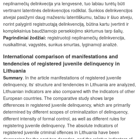
nepilnamečių delinkvecija yra lengvesnė, tuo labiau turėtų būti
vertinami latentinės delinkvencijos rodikliai. Sunkios delinkvencijos
atvejai pasižymi daug mažesniu latentiškumu, tačiau ir šiuo atveju,
norint palyginti registruotąją delinkvenciją, būtina kartu įvertinti ir
kompleksinius baudžiamojo persekiojimo skirtumus tarp šalių.
Pagrindiniai žodžiai:
registruotoji
nepilnamečių
delinkvencija,
nusikaltimai, vagystės, sunkus smurtas, lyginamoji analizė.
International comparison of manifestations and
tendencies of registered juvenile delinquency in
Lithuania
Summary
. In the article manifestations of registered juvenile
delinquency, its‘ structure and tendencies in Lithuania are analyzed,
Lithuanian indicators are also compared with the indicators of other
European countries. The comparative study shows large
differences in registered juvenile delinquency, which are primarily
determined by different scopes of criminalization of delinquency,
different intensity of formal control, as well as different rules for
registering juvenile delinquency. The absolute indicators of
registered juvenile criminal offences in Lithuania have been
decreasing for the past two decades, and the relative indicators of