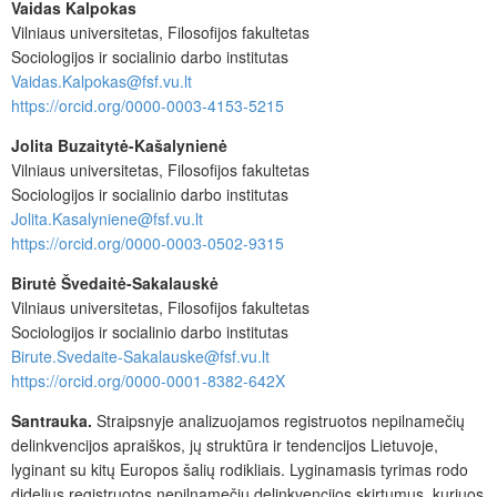
Vaidas Kalpokas
Vilniaus universitetas, Filosofijos fakultetas
Sociologijos ir socialinio darbo institutas
Vaidas.Kalpokas@fsf.vu.lt
https://orcid.org/0000-0003-4153-5215
Jolita Buzaitytė-Kašalynienė
Vilniaus universitetas, Filosofijos fakultetas
Sociologijos ir socialinio darbo institutas
Jolita.Kasalyniene@fsf.vu.lt
https://orcid.org/0000-0003-0502-9315
Birutė Švedaitė-Sakalauskė
Vilniaus universitetas, Filosofijos fakultetas
Sociologijos ir socialinio darbo institutas
Birute.Svedaite-Sakalauske@fsf.vu.lt
https://orcid.org/0000-0001-8382-642X
Santrauka.
Straipsnyje analizuojamos registruotos nepilnamečių
delinkvencijos apraiškos, jų struktūra ir tendencijos Lietuvoje,
lyginant su kitų Europos šalių rodikliais. Lyginamasis tyrimas rodo
didelius registruotos nepilnamečių delinkvencijos skirtumus, kuriuos