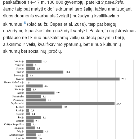
paskaičiuoti 14–17 m. 100 000 gyventojų, pateikti
9 paveiksle
.
Jame taip pat matyti dideli skirtumai tarp šalių, tačiau analizuojant
šiuos duomenis svarbu atsižvelgti į nužudymų kvalifikavimo
16
skirtumus
(plačiau žr. Čepas et al. 2018), taip pat baigtų
nužudymų ir pasikėsinimų nužudyti santykį. Pastarųjų registravimas
priklauso ne tik nuo nusikalstamų veikų sudėčių požymių bei jų
aiškinimo ir veikų kvalifikavimo ypatumų, bet ir nuo kultūrinių
skirtumų bei socialinių įpročių.