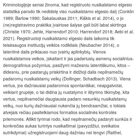
Kriminologijoje seniai žinoma, kad registruoto nusikalstamo elgesio
statistika parodo tik nedidelę viso nusikalstamo elgesio dalį (Conklin
1989; Barlow 1990; Sakalauskas 2011; Kiškis et al. 2014), o jo
(ne)registravimo praktika įvairiose šalyse gali būti labai skirtinga
(Christie 1970; Jehle, Harrendorf 2010; Harrendorf 2018; Aebi et al.
2021). Registruotoji nusikalstamo elgesio dalis laikoma tik
teisėsaugos institucijų veiklos rodikliais (Neubacher 2014), o
latentinė dalis priklauso nuo įvairių aplinkybių. Vienos
nusikalstamos veikos, įskaitant ir jas padariusių asmenų socialinius-
demografinius požymius, pasižymi mažesniu latentiškumu, kitos –
didesniu, prie pastarųjų priskirtina ir didžioji dalis nepilnamečių
padaromų nusikalstamų veikų (Dollinger, Schadbach 2013). Viena
vertus, jos dažniausiai padaromos spontaniškai, neapgalvotai,
veikiant grupėje, o tai didina jų nustatymo ir ištyrimo tikimybę, kita
vertus, nepilnamečiai daugiausia padaro nesunkių nusikalstamų
veikų, nuo kurių dažniausiai nukenčia jų bendraamžiai, o tokiais
atvejais rečiau pasitelkiamos formalios socialinės kontrolės
priemonės. Atlikti tyrimai rodo, kad nepilnamečių padaryti sunkūs ir
konkrečias aukas turintys nusikaltimai (pavyzdžiui, sveikatos
sutrikdymai) užregistruojami daug dažniau nei lengvi (Raithel,