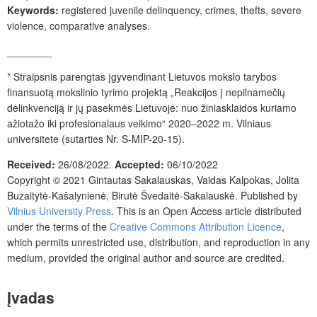
Keywords:
registered
juvenile delinquency, crimes, thefts, severe
violence, comparative analyses.
________
* Straipsnis parengtas įgyvendinant Lietuvos mokslo tarybos
finansuotą mokslinio tyrimo projektą „Reakcijos į nepilnamečių
delinkvenciją ir jų pasekmės Lietuvoje: nuo žiniasklaidos kuriamo
ažiotažo iki profesionalaus veikimo“ 2020–2022 m. Vilniaus
universitete (sutarties Nr. S-MIP-20-15).
Received:
26/08/2022.
Accepted:
06/10/2022
Copyright © 2021 Gintautas Sakalauskas, Vaidas Kalpokas, Jolita
Buzaitytė-Kašalynienė, Birutė Švedaitė-Sakalauskė. Published by
Vilnius University Press
. This is an Open Access article distributed
under the terms of the
Creative Commons Attribution Licence
,
which permits unrestricted use, distribution, and reproduction in any
medium, provided the original author and source are credited.
Įvadas