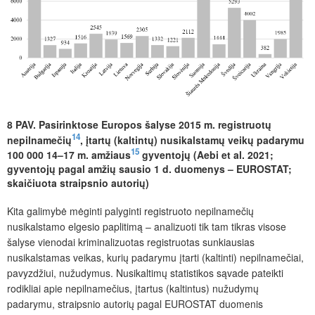
8 PAV. Pasirinktose Europos šalyse 2015 m. registruotų
14
nepilnamečių
, įtartų (kaltintų) nusikalstamų veikų padarymu
15
100 000 14–17 m. amžiaus
gyventojų (Aebi et al. 2021;
gyventojų pagal amžių sausio 1 d. duomenys – EUROSTAT;
skaičiuota straipsnio autorių)
Kita galimybė mėginti palyginti registruoto nepilnamečių
nusikalstamo elgesio paplitimą – analizuoti tik tam tikras visose
šalyse vienodai kriminalizuotas registruotas sunkiausias
nusikalstamas veikas, kurių padarymu įtarti (kaltinti) nepilnamečiai,
pavyzdžiui, nužudymus. Nusikaltimų statistikos sąvade pateikti
rodikliai apie nepilnamečius, įtartus (kaltintus) nužudymų
padarymu, straipsnio autorių pagal EUROSTAT duomenis