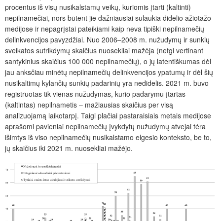
procentus iš visų nusikalstamų veikų, kuriomis įtarti (kaltinti)
nepilnamečiai, nors būtent jie dažniausiai sulaukia didelio ažiotažo
medijose ir nepagrįstai pateikiami kaip neva tipiški nepilnamečių
delinkvencijos pavyzdžiai. Nuo 2006–2008 m. nužudymų ir sunkių
sveikatos sutrikdymų skaičius nuosekliai mažėja (netgi vertinant
santykinius skaičius 100 000 nepilnamečių), o jų latentiškumas dėl
jau anksčiau minėtų nepilnamečių delinkvencijos ypatumų ir dėl šių
nusikaltimų kylančių sunkių padarinių yra nedidelis. 2021 m. buvo
registruotas tik vienas nužudymas, kurio padarymu įtartas
(kaltintas) nepilnametis – mažiausias skaičius per visą
analizuojamą laikotarpį. Taigi plačiai pastaraisiais metais medijose
aprašomi pavieniai nepilnamečių įvykdytų nužudymų atvejai tėra
išimtys iš viso nepilnamečių nusikalstamo elgesio konteksto, be to,
jų skaičius iki 2021 m. nuosekliai mažėjo.