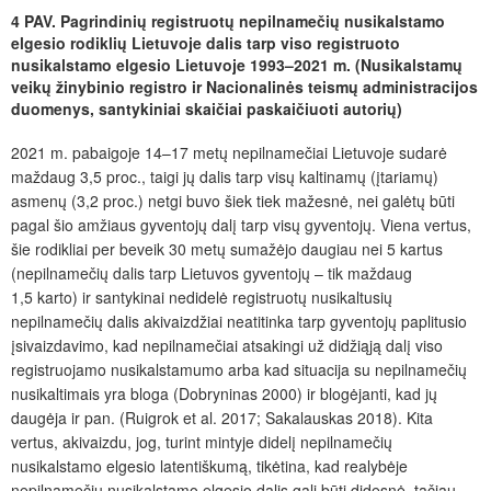
4 PAV. Pagrindinių registruotų nepilnamečių nusikalstamo
elgesio rodiklių Lietuvoje dalis tarp viso registruoto
nusikalstamo elgesio Lietuvoje 1993–2021 m. (Nusikalstamų
veikų žinybinio registro ir Nacionalinės teismų administracijos
duomenys, santykiniai skaičiai paskaičiuoti autorių)
2021 m. pabaigoje 14–17 metų nepilnamečiai Lietuvoje sudarė
maždaug 3,5 proc., taigi jų dalis tarp visų kaltinamų (įtariamų)
asmenų (3,2 proc.) netgi buvo šiek tiek mažesnė, nei galėtų būti
pagal šio amžiaus gyventojų dalį tarp visų gyventojų. Viena vertus,
šie rodikliai per beveik 30 metų sumažėjo daugiau nei 5 kartus
(nepilnamečių dalis tarp Lietuvos gyventojų – tik maždaug
1,5 karto) ir santykinai nedidelė registruotų nusikaltusių
nepilnamečių dalis akivaizdžiai neatitinka tarp gyventojų paplitusio
įsivaizdavimo, kad nepilnamečiai atsakingi už didžiąją dalį viso
registruojamo nusikalstamumo arba kad situacija su nepilnamečių
nusikaltimais yra bloga (Dobryninas 2000) ir blogėjanti, kad jų
daugėja ir pan. (Ruigrok et al. 2017; Sakalauskas 2018). Kita
vertus, akivaizdu, jog, turint mintyje didelį nepilnamečių
nusikalstamo elgesio latentiškumą, tikėtina, kad realybėje
nepilnamečių nusikalstamo elgesio dalis gali būti didesnė, tačiau