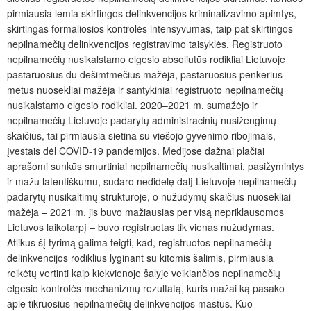
pirmiausia lemia skirtingos delinkvencijos kriminalizavimo apimtys,
skirtingas formaliosios kontrolės intensyvumas, taip pat skirtingos
nepilnamečių delinkvencijos registravimo taisyklės. Registruoto
nepilnamečių nusikalstamo elgesio absoliutūs rodikliai Lietuvoje
pastaruosius du dešimtmečius mažėja, pastaruosius penkerius
metus nuosekliai mažėja ir santykiniai registruoto nepilnamečių
nusikalstamo elgesio rodikliai. 2020–2021 m. sumažėjo ir
nepilnamečių Lietuvoje padarytų administracinių nusižengimų
skaičius, tai pirmiausia sietina su viešojo gyvenimo ribojimais,
įvestais dėl COVID-19 pandemijos. Medijose dažnai plačiai
aprašomi sunkūs smurtiniai nepilnamečių nusikaltimai, pasižymintys
ir mažu latentiškumu, sudaro nedidelę dalį Lietuvoje nepilnamečių
padarytų nusikaltimų struktūroje, o nužudymų skaičius nuosekliai
mažėja – 2021 m. jis buvo mažiausias per visą nepriklausomos
Lietuvos laikotarpį – buvo registruotas tik vienas nužudymas.
Atlikus šį tyrimą galima teigti, kad, registruotos nepilnamečių
delinkvencijos rodiklius lyginant su kitomis šalimis, pirmiausia
reikėtų vertinti kaip kiekvienoje šalyje veikiančios nepilnamečių
elgesio kontrolės mechanizmų rezultatą, kuris mažai ką pasako
apie tikruosius nepilnamečių delinkvencijos mastus. Kuo