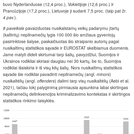
buvo Nyderlanduose (12,4 proc.), Vokietijoje (12,6 proc.) ir
Prancūzijoje (17,2 proc.), Lietuvoje ji sudarė 7,5 proc. (taip pat žr.
4 pav.
).
8 paveiksle
pavaizduotas nusikalstamų veikų padarymu įtartų
(kaltintų) nepilnamečių lygis 100 000 šio amžiaus gyventojų
pasirinktose šalyse, paskaičiuotas šio straipsnio autorių pagal
nusikaltimų statistikos sąvade ir EUROSTAT skelbiamus duomenis.
Jame matyti dideli skirtumai tarp šalių, pavyzdžiui, Suomijos ir
Ukrainos rodikliai skiriasi daugiau nei 30 kartų, be to, Suomijos
rodikliai išsiskiria ir iš visų kitų šalių. Nors nusikaltimų statistikos
sąvade šie rodikliai pavadinti nepilnamečių (angl.
minors
)
nusikaltėlių (angl.
offenders
) dalimi tarp visų nusikaltėlių (Aebi et al.
2021), tačiau tokį palyginimą pirmiausia apsunkina labai skirtingas
nepilnamečių delinkvencijos kriminalizavimo kontekstas ir skirtingos
statistikos rinkimo taisyklės.