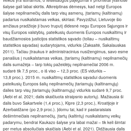
veikos yra ištiriamos, o teisėsaugos pajėgumai ir prioritetai įvairiose
šalyse gali labai skirtis. Atkreiptinas dėmesys, kad netgi Europos
šalyse nepilnamečių dalis tarp visų asmenų, įtariamų (kaltinamų)
padarius nusikalstamas veikas, skiriasi. Pavyzdžiui, Lietuvoje šio
amžiaus pradžioje ji buvo truputį didesnė negu Europos Sąjungos ir
visų Europos valstybių, pateikusių duomenis Europos nusikaltimų ir
baudžiamosios justicijos statistikos sąvado (toliau – nusikaltimų
statistikos sąvadas) sudarytojams, vidurkis (Zaksaitė, Sakalauskas
2011). Tačiau įtraukus ir administracinius nusižengimus, savo esme
panašius į nusikalstamas veikas, įtariamų (kaltinamų) nepilnamečių
dalis sumažėja – tarp tokių pažeidėjų nepilnamečiai 2006 m.
sudarė tik 7,5 proc., o iš viso – 12,3 proc. (ES vidurkis –
13,8 proc.). 2015 m. nusikaltimų statistikos sąvadui duomenis
pateikusių Europos šalių nepilnamečių įtariamųjų (kaltinamųjų)
dalies tarp visų įtariamųjų (kaltinamųjų) vidurkis sudarė 9,7 proc.
(Aebi et al. 2021; dalis skaičiuota straipsnio autorių). Mažiausia ši
dalis buvo Sakartvele (1,4 proc.), Kipre (2,3 proc.), Kroatijoje ir
Azerbaidžane (po 2,9 proc.). Įdomu tai, kad ir pastaraisiais
dešimtmečiais nepilnamečių, įtartų (kaltintų) nusikalstamų veikų
padarymu, bendrai Kaukazo šalyse yra labai mažai – tik keli šimtai
per metus absoliučiais skaičiais (Aebi et al. 2021). Didžiausia dalis