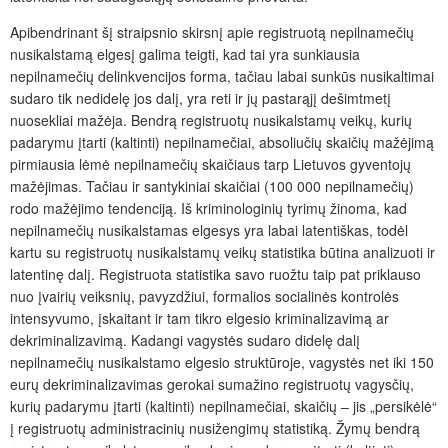
Apibendrinant šį straipsnio skirsnį apie registruotą nepilnamečių
nusikalstamą elgesį galima teigti, kad tai yra sunkiausia
nepilnamečių delinkvencijos forma, tačiau labai sunkūs nusikaltimai
sudaro tik nedidelę jos dalį, yra reti ir jų pastarąjį dešimtmetį
nuosekliai mažėja. Bendrą registruotų nusikalstamų veikų, kurių
padarymu įtarti (kaltinti) nepilnamečiai, absoliučių skaičių mažėjimą
pirmiausia lėmė nepilnamečių skaičiaus tarp Lietuvos gyventojų
mažėjimas. Tačiau ir santykiniai skaičiai (100 000 nepilnamečių)
rodo mažėjimo tendenciją. Iš kriminologinių tyrimų žinoma, kad
nepilnamečių nusikalstamas elgesys yra labai latentiškas, todėl
kartu su registruotų nusikalstamų veikų statistika būtina analizuoti ir
laten­tinę dalį. Registruota statistika savo ruožtu taip pat priklauso
nuo įvairių veiksnių, pavyzdžiui, formalios socialinės kontrolės
intensyvumo, įskaitant ir tam tikro elgesio kriminalizavimą ar
dekriminalizavimą. Kadangi vagystės sudaro didelę dalį
nepilnamečių nusikalstamo elgesio struktūroje, vagystės net iki 150
eurų dekriminalizavimas gerokai sumažino registruotų vagysčių,
kurių padarymu įtarti (kaltinti) nepilnamečiai, skaičių – jis „persikėlė“
į registruotų administracinių nusižengimų statistiką. Žymų bendrą