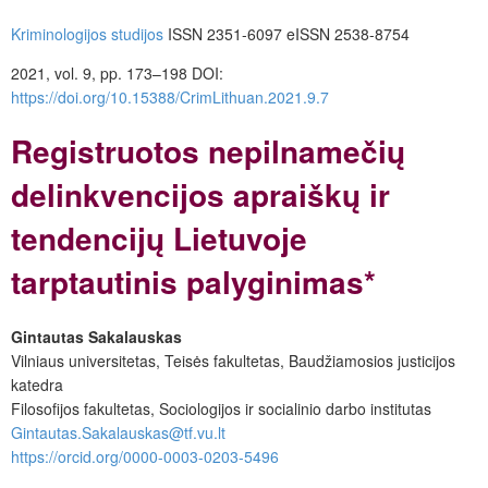
Kriminologijos studijos
ISSN 2351-6097 eISSN 2538-8754
2021, vol. 9, pp. 173–198
DOI:
https://doi.org/10.15388/CrimLithuan.2021.9.7
Registruotos nepilnamečių
delinkvencijos apraiškų ir
tendencijų Lietuvoje
tarptautinis palyginimas*
Gintautas Sakalauskas
Vilniaus universitetas, Teisės fakultetas, Baudžiamosios justicijos
katedra
Filosofijos fakultetas, Sociologijos ir socialinio darbo institutas
Gintautas.Sakalauskas@tf.vu.lt
https://orcid.org/0000-0003-0203-5496