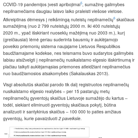
5
COVID-19 pandemijos įvesti apribojimai
, sumažinę galimybes
nepilnamečiams daugiau laisvo laiko praleisti viešose vietose.
6
Atkreiptinas dėmesys į reikšmingą nuteistų nepilnamečių
skaičiaus
sumažėjimą (nuo 2 799 nuteistųjų 2000 m. iki 400 nuteistųjų
2020 m., ypač išskiriant nuoseklų mažėjimą nuo 2003 m.), kurį
(greičiausiai) lėmė geriau suderinta bausmių ir auklėjamojo
poveikio priemonių sistema naujajame Lietuvos Respublikos
baudžiamajame kodekse, nes teismams buvo sudarytos galimybės
labiau atsižvelgti į nepilnamečių nusikalstamo elgesio išskirtinumą ir
plačiau taikyti auklėjamąsias priemones atleidžiant nepilnamečius
nuo baudžiamosios atsakomybės (Sakalauskas 2013).
Visgi absoliutūs skaičiai parodo tik dalį registruotos nepilnamečių
nusikalstamo elgesio realybės – per 15 pastarųjų metų
nepilnamečių gyventojų skaičius Lietuvoje sumažėjo du kartus –
todėl, siekiant eliminuoti gyventojų skaičiaus pokytį, būtina
analizuoti ir santykinius skaičius – 100 000 to paties amžiaus
gyventojų, kurie pavaizduoti
2 paveiksle
.