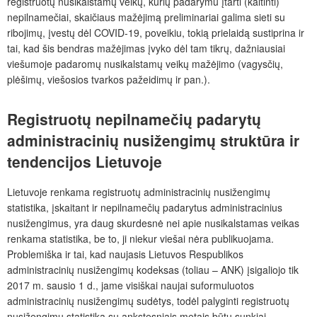
registruotų nusikalstamų veikų, kurių padarymu įtarti (kaltinti)
nepilnamečiai, skaičiaus mažėjimą preliminariai galima sieti su
ribojimų, įvestų dėl COVID-19, poveikiu, tokią prielaidą sustiprina ir
tai, kad šis bendras mažėjimas įvyko dėl tam tikrų, dažniausiai
viešumoje padaromų nusikalstamų veikų mažėjimo (vagysčių,
plėšimų, viešosios tvarkos pažeidimų ir pan.).
Registruotų nepilnamečių padarytų
administracinių nusižengimų struktūra ir
tendencijos Lietuvoje
Lietuvoje renkama registruotų administracinių nusižengimų
statistika, įskaitant ir nepilnamečių padarytus administracinius
nusižengimus, yra daug skurdesnė nei apie nusikalstamas veikas
renkama statistika, be to, ji niekur viešai nėra publikuojama.
Problemiška ir tai, kad naujasis Lietuvos Respublikos
administracinių nusižengimų kodeksas (toliau – ANK) įsigaliojo tik
2017 m. sausio 1 d., jame visiškai naujai suformuluotos
administracinių nusižengimų sudėtys, todėl palyginti registruotų
nusižengimų statistiką su ankstesniais metais būtų sunkiai