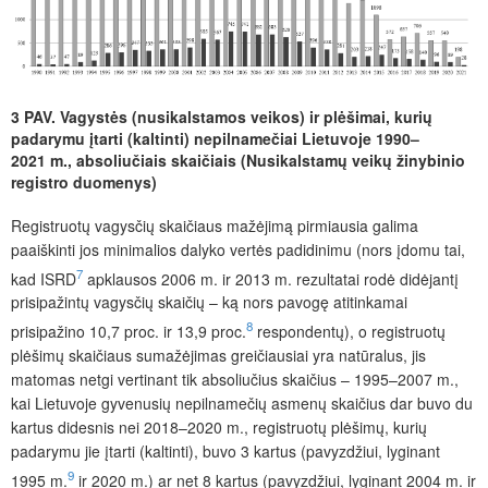
3 PAV. Vagystės (nusikalstamos veikos) ir plėšimai, kurių
padarymu įtarti (kaltinti) nepilnamečiai Lietuvoje 1990–
2021 m., absoliučiais skaičiais (Nusikalstamų veikų žinybinio
registro duomenys)
Registruotų vagysčių skaičiaus mažėjimą pirmiausia galima
paaiškinti jos minimalios dalyko vertės padidinimu (nors įdomu tai,
7
kad ISRD
apklausos 2006 m. ir 2013 m. rezultatai rodė didėjantį
prisipažintų vagysčių skaičių – ką nors pavogę atitinkamai
8
prisipažino 10,7 proc. ir 13,9 proc.
respondentų), o registruotų
plėšimų skaičiaus sumažėjimas greičiausiai yra natūralus, jis
matomas netgi vertinant tik absoliučius skaičius – 1995–2007 m.,
kai Lietuvoje gyvenusių nepilnamečių asmenų skaičius dar buvo du
kartus didesnis nei 2018–2020 m., registruotų plėšimų, kurių
padarymu jie įtarti (kaltinti), buvo 3 kartus (pavyzdžiui, lyginant
9
1995 m.
ir 2020 m.) ar net 8 kartus (pavyzdžiui, lyginant 2004 m. ir