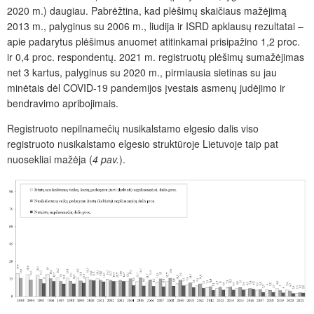
2020 m.) daugiau. Pabrėžtina, kad plėšimų skaičiaus mažėjimą
2013 m., palyginus su 2006 m., liudija ir ISRD apklausų rezultatai –
apie padarytus plėšimus anuomet atitinkamai prisipažino 1,2 proc.
ir 0,4 proc. respondentų. 2021 m. registruotų plėšimų sumažėjimas
net 3 kartus, palyginus su 2020 m., pirmiausia sietinas su jau
minėtais dėl COVID-19 pandemijos įvestais asmenų judėjimo ir
bendravimo apribojimais.
Registruoto nepilnamečių nusikalstamo elgesio dalis viso
registruoto nusikalstamo elgesio struktūroje Lietuvoje taip pat
nuosekliai mažėja (
4 pav.
).