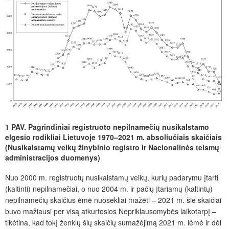
1 PAV. Pagrindiniai registruoto nepilnamečių nusikalstamo
elgesio rodikliai Lietuvoje 1970–2021 m. absoliučiais skaičiais
(Nusikalstamų veikų žinybinio registro ir Nacionalinės teismų
administracijos duomenys)
Nuo 2000 m. registruotų nusikalstamų veikų, kurių padarymu įtarti
(kaltinti) nepilnamečiai, o nuo 2004 m. ir pačių įtariamų (kaltintų)
nepilnamečių skaičius ėmė nuosekliai mažėti – 2021 m. šie skaičiai
buvo mažiausi per visą atkurtosios Nepriklausomybės laikotarpį –
tikėtina, kad tokį ženklų šių skaičių sumažėjimą 2021 m. lėmė ir dėl