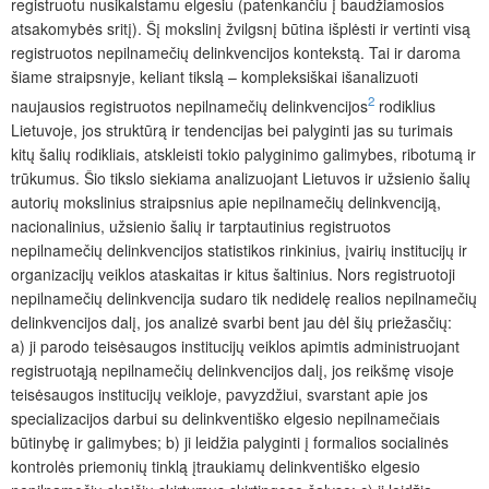
registruotu nusikalstamu elgesiu (patenkančiu į baudžiamosios
atsakomybės sritį). Šį mokslinį žvilgsnį būtina išplėsti ir vertinti visą
registruotos nepilnamečių delinkvencijos kontekstą. Tai ir daroma
šiame straipsnyje, keliant tikslą – kompleksiškai išanalizuoti
2
naujausios registruotos nepilnamečių delinkvencijos
rodiklius
Lietuvoje, jos struktūrą ir tendencijas bei palyginti jas su turimais
kitų šalių rodikliais, atskleisti tokio palyginimo galimybes, ribotumą ir
trūkumus. Šio tikslo siekiama analizuojant Lietuvos ir užsienio šalių
autorių mokslinius straipsnius apie nepilnamečių delinkvenciją,
nacionalinius, užsienio šalių ir tarptautinius registruotos
nepilnamečių delinkvencijos statistikos rinkinius, įvairių institucijų ir
organizacijų veiklos ataskaitas ir kitus šaltinius. Nors registruotoji
nepilnamečių delinkvencija sudaro tik nedidelę realios nepilnamečių
delinkvencijos dalį, jos analizė svarbi bent jau dėl šių priežasčių:
a) ji parodo teisėsaugos institucijų veiklos apimtis administruojant
registruotąją nepilnamečių delinkvencijos dalį, jos reikšmę visoje
teisėsaugos institucijų veikloje, pavyzdžiui, svarstant apie jos
specializacijos darbui su delinkventiško elgesio nepilnamečiais
būtinybę ir galimybes; b) ji leidžia palyginti į formalios socialinės
kontrolės priemonių tinklą įtraukiamų delinkventiško elgesio