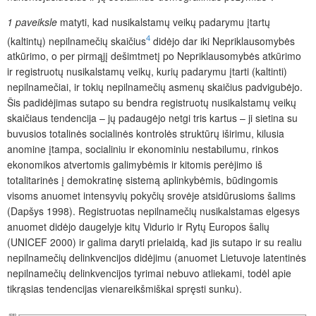
1 paveiksle
matyti, kad nusikalstamų veikų padarymu įtartų
4
(kaltintų) nepilnamečių skaičius
didėjo dar iki Nepriklausomybės
atkūrimo, o per pirmąjį dešimtmetį po Nepriklausomybės atkūrimo
ir registruotų nusikalstamų veikų, kurių padarymu įtarti (kaltinti)
nepilnamečiai, ir tokių nepilnamečių asmenų skaičius padvigubėjo.
Šis padidėjimas sutapo su bendra registruotų nusikalstamų veikų
skaičiaus tendencija – jų padaugėjo netgi tris kartus – ji sietina su
buvusios totalinės socialinės kontrolės struktūrų iširimu, kilusia
anomine įtampa, socialiniu ir ekonominiu nestabilumu, rinkos
ekonomikos atvertomis galimybėmis ir kitomis perėjimo iš
totalitarinės į demokratinę sistemą aplinkybėmis, būdingomis
visoms anuomet intensyvių pokyčių srovėje atsidūrusioms šalims
(Dapšys 1998). Registruotas nepilnamečių nusikalstamas elgesys
anuomet didėjo daugelyje kitų Vidurio ir Rytų Europos šalių
(UNICEF 2000) ir galima daryti prielaidą, kad jis sutapo ir su realiu
nepilnamečių delinkvencijos didėjimu (anuomet Lietuvoje latentinės
nepilnamečių delinkvencijos tyrimai nebuvo atliekami, todėl apie
tikrąsias tendencijas vienareikšmiškai spręsti sunku).