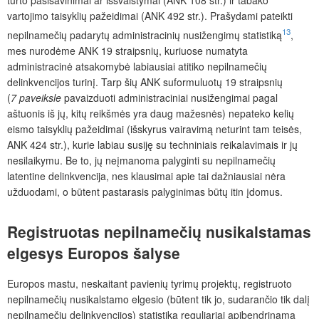
turto pasisavinimai ar iššvaistymai (ANK 108 str.) ir tabako
vartojimo taisyklių pažeidimai (ANK 492 str.). Prašydami pateikti
13
nepilnamečių padarytų administracinių nusižengimų statistiką
,
mes nurodėme ANK 19 straipsnių, kuriuose numatyta
administracinė atsakomybė labiausiai atitiko nepilnamečių
delinkvencijos turinį. Tarp šių ANK suformuluotų 19 straipsnių
(
7 paveiksle
pavaizduoti administraciniai nusižengimai pagal
aštuonis iš jų, kitų reikšmės yra daug mažesnės) nepateko kelių
eismo taisyklių pažeidimai (išskyrus vairavimą neturint tam teisės,
ANK 424 str.), kurie labiau susiję su techniniais reikalavimais ir jų
nesilaikymu. Be to, jų neįmanoma palyginti su nepilnamečių
latentine delinkvencija, nes klausimai apie tai dažniausiai nėra
užduodami, o būtent pastarasis palyginimas būtų itin įdomus.
Registruotas nepilnamečių nusikalstamas
elgesys Europos šalyse
Europos mastu, neskaitant pavienių tyrimų projektų, registruoto
nepilnamečių nusikalstamo elgesio (būtent tik jo, sudarančio tik dalį
nepilnamečių delinkvencijos) statistika reguliariai apibendrinama