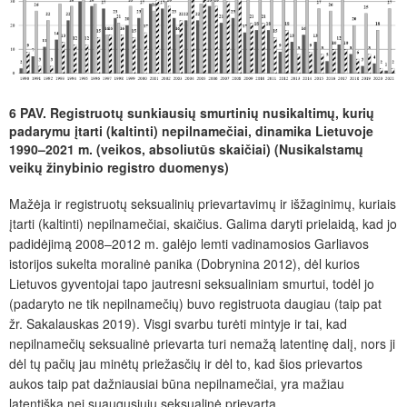
6 PAV. Registruotų sunkiausių smurtinių nusikaltimų, kurių
padarymu įtarti (kaltinti) nepilnamečiai, dinamika Lietuvoje
1990–2021 m. (veikos, absoliutūs skaičiai) (Nusikalstamų
veikų žinybinio registro duomenys)
Mažėja ir registruotų seksualinių prievartavimų ir išžaginimų, kuriais
įtarti (kaltinti) nepilnamečiai, skaičius. Galima daryti prielaidą, kad jo
padidėjimą 2008–2012 m. galėjo lemti vadinamosios Garliavos
istorijos sukelta moralinė panika (Dobrynina 2012), dėl kurios
Lietuvos gyventojai tapo jautresni seksualiniam smurtui, todėl jo
(padaryto ne tik nepilnamečių) buvo registruota daugiau (taip pat
žr. Sakalauskas 2019). Visgi svarbu turėti mintyje ir tai, kad
nepilnamečių seksualinė prievarta turi nemažą latentinę dalį, nors ji
dėl tų pačių jau minėtų priežasčių ir dėl to, kad šios prievartos
aukos taip pat dažniausiai būna nepilnamečiai, yra mažiau
latentiška nei suaugusiųjų seksualinė prievarta.