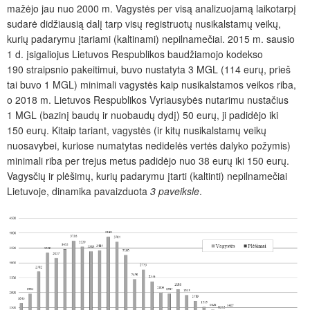
mažėjo jau nuo 2000 m. Vagystės per visą analizuojamą laikotarpį
sudarė didžiausią dalį tarp visų registruotų nusikalstamų veikų,
kurių padarymu įtariami (kaltinami) nepilnamečiai. 2015 m. sausio
1 d. įsigaliojus Lietuvos Respublikos baudžiamojo kodekso
190 straipsnio pakeitimui, buvo nustatyta 3 MGL (114 eurų, prieš
tai buvo 1 MGL) minimali vagystės kaip nusikalstamos veikos riba,
o 2018 m. Lietuvos Respublikos Vyriausybės nutarimu nustačius
1 MGL (bazinį baudų ir nuobaudų dydį) 50 eurų, ji padidėjo iki
150 eurų. Kitaip tariant, vagystės (ir kitų nusikalstamų veikų
nuosavybei, kuriose numatytas nedidelės vertės dalyko požymis)
minimali riba per trejus metus padidėjo nuo 38 eurų iki 150 eurų.
Vagysčių ir plėšimų, kurių padarymu įtarti (kaltinti) nepilnamečiai
Lietuvoje, dinamika pavaizduota
3 paveiksle
.