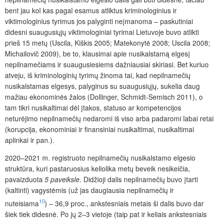
bent jau kol kas pagal esamus atliktus kriminologinius ir
viktimologinius tyrimus jos palyginti neįmanoma – paskutiniai
didesni suaugusiųjų viktimologiniai tyrimai Lietuvoje buvo atlikti
prieš 15 metų (Uscila, Kiškis 2005; Matekonytė 2008; Uscila 2008;
Michailovič 2009), be to, klausimai apie nusikalstamą elgesį
nepilnamečiams ir suaugusiesiems dažniausiai skiriasi. Bet kuriuo
atveju, iš kriminologinių tyrimų žinoma tai, kad nepilnamečių
nusikalstamas elgesys, palyginus su suaugusiųjų, sukelia daug
mažiau ekonominės žalos (Dollinger, Schmidt-Semisch 2011), o
tam tikri nusikaltimai dėl įtakos, statuso ar kompetencijos
neturėjimo nepilnamečių nedaromi iš viso arba padaromi labai retai
(korupcija, ekonominiai ir finansiniai nusikaltimai, nusikaltimai
aplinkai ir pan.).
2020–2021 m. registruoto nepilnamečių nusikalstamo elgesio
struktūra, kuri pastaruosius keliolika metų beveik nesikeičia,
pavaizduota
5 paveiksle
. Didžioji dalis nepilnamečių buvo įtarti
(kaltinti) vagystėmis (už jas daugiausia nepilnamečių ir
10
nuteisiama
) – 36,9 proc., ankstesniais metais ši dalis buvo dar
šiek tiek didesnė. Po jų 2–3 vietoje (taip pat ir keliais ankstesniais