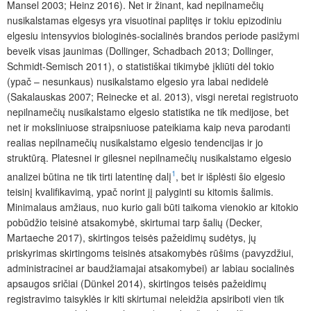
Mansel 2003; Heinz 2016). Net ir žinant, kad nepilnamečių
nusikalstamas elgesys yra visuotinai paplitęs ir tokiu epizodiniu
elgesiu intensyvios biologinės-socialinės brandos periode pasižymi
beveik visas jaunimas (Dollinger, Schadbach 2013; Dollinger,
Schmidt-Semisch 2011), o statistiškai tikimybė įkliūti dėl tokio
(ypač – nesunkaus) nusikalstamo elgesio yra labai nedidelė
(Sakalauskas 2007; Reinecke et al. 2013), visgi neretai regis­truoto
nepilnamečių nusikalstamo elgesio statistika ne tik medijose, bet
net ir moksliniuose straipsniuose pateikiama kaip neva parodanti
realias nepilnamečių nusikalstamo elgesio tendencijas ir jo
struktūrą. Platesnei ir gilesnei nepilnamečių nusikalstamo elgesio
1
analizei būtina ne tik tirti latentinę dalį
, bet ir išplėsti šio elgesio
teisinį kvalifikavimą, ypač norint jį palyginti su kitomis šalimis.
Minimalaus amžiaus, nuo kurio gali būti taikoma vienokio ar kitokio
pobūdžio teisinė atsakomybė, skirtumai tarp šalių (Decker,
Martaeche 2017), skirtingos teisės pažeidimų sudėtys, jų
priskyrimas skirtingoms teisinės atsakomybės rūšims (pavyzdžiui,
administracinei ar baudžiamajai atsakomybei) ar labiau socialinės
apsaugos sričiai (Dünkel 2014), skirtingos teisės pažeidimų
registravimo taisyklės ir kiti skirtumai neleidžia apsiriboti vien tik