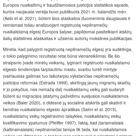
Europos nusikaltimų ir baudžiamosios justicijos statistikos sąvade,
kurios naujausia versija buvo publikuota 2021 m. balandžio mėn.
(Aebi et al. 2021), būtent šios ataskaitos duomenimis daugiausia ir
remiamasi toliau analizuojant registruotą nepilnamečių
nusikalstamą elgesį Europos šalyse, papildomai pasitelkiant atskirų
šalių statistines ataskaitas ir užsienio autorių mokslines publikacijas.
Minėta, kad palyginti registruotą nepilnamečių elgesį yra sudėtinga,
o tokio palyginimo rezultatai retai būna vienareikšmiai. Be šio
straipsnio įvade minėtų veiksnių, lyginant registruoto nusikalstamo
elgesio tendencijas tarptautiniu mastu, svarbu turėti mintyje
įvairiausias galimas tuo laikotarpiu vykstančias nepilnamečių
justicijos reformas (Estrada 1999), skirtingą jaunų migrantų skaičių
ir jo pokyčius, nes nemažą dalį nusikalstamų veikų gali sudaryti
būtent su migracijos įstatymų pažeidimu susijusios nusikalstamos
veikos (Baier 2020), o didesnė jų socialinė atskirtis gali skatinti ir
bendras nusikalstamo elgesio apraiškas (Salmi et al. 2015),
nusikalstamų veikų registravimo taisykles, nusikalstamų veikų
kvalifikavimo ypatumus (Pfeiffer 1997), faktą, kad įtariamaisiais
(kaltinamaisiais) nepilnamečiai tampa tik tada, kai nusikalstamos