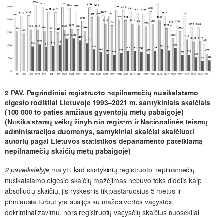
2 PAV. Pagrindiniai registruoto nepilnamečių nusikalstamo
elgesio rodikliai Lietuvoje 1993–2021 m. santykiniais skaičiais
(100 000 to paties amžiaus gyventojų metų pabaigoje)
(Nusikalstamų veikų žinybinio registro ir Nacionalinės teismų
administracijos duomenys, santykiniai skaičiai skaičiuoti
autorių pagal Lietuvos statistikos departamento pateikiamą
nepilnamečių skaičių metų pabaigoje)
2 paveikslėlyje
matyti, kad santykinių registruoto nepilnamečių
nusikalstamo elgesio skaičių mažėjimas nebuvo toks didelis kaip
absoliučių skaičių, jis ryškesnis tik pastaruosius 5 metus ir
pirmiausia turbūt yra susijęs su mažos vertės vagystės
dekriminalizavimu, nors registruotų vagysčių skaičius nuosekliai