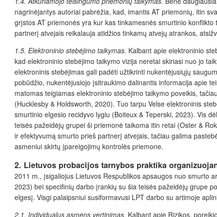
1.4.
Atkuriamojo teisingumo priemonių taikymas.
Bene daugiausia d
nagrinėjantys autoriai pabrėžia, kad, imantis AT priemonių, itin s
grįstos AT priemonės yra kur kas tinkamesnės smurtinio konflikto t
partnerį atvejais reikalauja atidžios tinkamų atvejų atrankos, atsi
1.5.
Elektroninio stebėjimo taikymas.
Kalbant apie elektroninio ste
kad elektroninio stebėjimo taikymo vizija neretai skiriasi nuo jo ta
elektroninis stebėjimas gali padėti užtikrinti nukentėjusiųjų saugum
pobūdžio, nukentėjusiojo įsitraukimo dalinantis informacija apie t
matomas teigiamas elektroninio stebėjimo taikymo poveikis, tačiau
(Hucklesby & Holdsworth, 2020). Tuo tarpu Velse elektroninis steb
smurtinio elgesio recidyvo lygiu (Boiteux & Teperski, 2023). Vis d
teisės pažeidėjų grupei ši priemonė taikoma itin retai (Oster & Rokk
ir efektyvumą smurto prieš partnerį atvejais, tačiau galima paste
asmeniui skirtų įpareigojimų kontrolės priemone.
2. Lietuvos probacijos tarnybos praktika organizuoja
2011 m., įsigaliojus Lietuvos Respublikos apsaugos nuo smurto art
2023) bei specifinių darbo įrankių su šia teisės pažeidėjų grupe por
elgesį. Visgi palaipsniui susiformavusi LPT darbo su artimoje apl
2.1.
Individualus asmens vertinimas.
Kalbant apie Rizikos, poreiki