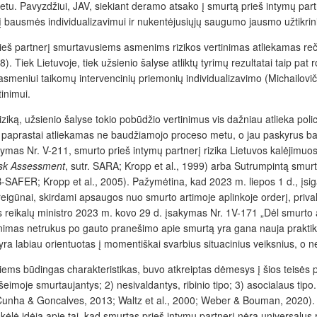
. Pavyzdžiui, JAV, siekiant deramo atsako į smurtą prieš intymų partne
ikį bausmės individualizavimui ir nukentėjusiųjų saugumo jausmo užtikrin
 prieš partnerį smurtavusiems asmenims rizikos vertinimas atliekamas re
. Tiek Lietuvoje, tiek užsienio šalyse atliktų tyrimų rezultatai taip pat 
 asmeniui taikomų intervencinių priemonių individualizavimo (Michailovi
inimui.
 riziką, užsienio šalyse tokio pobūdžio vertinimus vis dažniau atlieka poli
mas paprastai atliekamas ne baudžiamojo proceso metu, o jau paskyrus 
kymas Nr. V-211, smurto prieš intymų partnerį rizika Lietuvos kalėjimuos
isk Assessment
, sutr. SARA; Kropp et al., 1999) arba Sutrumpintą smurt
 B-SAFER; Kropp et al., 2005). Pažymėtina, kad 2023 m. liepos 1 d., įs
eigūnai, skirdami apsaugos nuo smurto artimoje aplinkoje orderį, privalo
s reikalų ministro 2023 m. kovo 29 d. įsakymas Nr. 1V-171 „Dėl smurto a
nimas netrukus po gauto pranešimo apie smurtą yra gana nauja praktika
d yra labiau orientuotas į momentiškai svarbius situacinius veiksnius, o
 jiems būdingas charakteristikas, buvo atkreiptas dėmesys į šios teisės 
i šeimoje smurtaujantys; 2) nesivaldantys, ribinio tipo; 3) asocialaus tip
mą (Cunha & Goncalves, 2013; Waltz et al., 2000; Weber & Bouman, 2020). 
ė idėją apie tai, kad smurtas prieš intymų partnerį nėra universalus rei