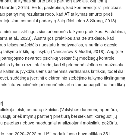
emonių taikymas smurto prieš partnerį atvejais. Šią temą
 (Gaarder, 2015). Be to, pastebima, kad konferencijos
1
principais
aip pat tyrimų rezultatai rodo, kad AT taikymas smurto prieš
ukentėjusiam asmeniui padarytą žalą (Nettleton & Strang, 2018).
oje minimos skirtingos šios priemonės taikymo praktikos. Pastebima,
rra et al., 2023). Australijos praktikos analizė atskleidė, kad
 nuo teisės pažeidėjo nuostatų ir motyvacijos, smurtinio elgesio
ų taikymo ir kitų aplinkybių (Nancarrow & Modini, 2018). Anglijoje
įpareigojimo nevartoti psichiką veikiančių medžiagų kontrolei
ei, o tyrimų rezultatai rodo, kad ši priemonė sietina su mažesniu
usikaltimus įvykdžiusiems asmenims vertinamas kritiškai, todėl šiai
ovei, sudėtinga įvertinti elektroninio stebėjimo taikymo tikslingumą
itomis intervencinėmis priemonėmis arba tampa pagalbine tam tikrų
rį
 aplinkoje teistų asmenų skaičius (Valstybės duomenų agentūra,
siųjų prieš intymų partnerį priežiūrą bei siekianti koreguoti jų
nių paketas nebuvo nuodugniai analizuojami moksliniu požiūriu.
 rodo, kad 2020–2022 m. LPT padaliniuose buvo atliktas 351