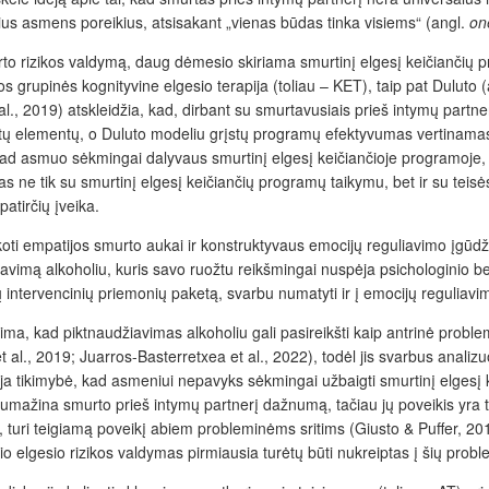
nius
asmens poreikius, atsisakant „vienas būdas tinka visiems“ (angl.
one
to rizikos valdymą, daug dėmesio skiriama smurtinį elgesį keičiančių p
 grupinės kognityvine elgesio terapija (toliau – KET), taip pat Duluto 
 al., 2019) atskleidžia, kad, dirbant su smurtavusiais prieš intymų partne
otų elementų, o Duluto modeliu grįstų programų efektyvumas vertinamas 
ad asmuo sėkmingai dalyvaus smurtinį elgesį keičiančioje programoje, įs
tinas ne tik su smurtinį elgesį keičiančių programų taikymu, bet ir su te
tirčių įveika.
koti empatijos smurto aukai
ir konstruktyvaus emocijų reguliavimo įgūdž
mą alkoholiu, kuris savo ruožtu reikšmingai nuspėja psichologinio bei f
intervencinių priemonių paketą, svarbu numatyti ir į emocijų reguliavi
ma, kad piktnaudžiavimas alkoholiu gali pasireikšti kaip antrinė problema
 et al., 2019; Juarros-Basterretxea et al., 2022), todėl jis svarbus ana
a tikimybė, kad asmeniui nepavyks sėkmingai užbaigti smurtinį elgesį k
sumažina smurto prieš intymų partnerį dažnumą, tačiau jų poveikis yra t
iją, turi teigiamą poveikį abiem probleminėms sritims (Giusto & Puffer, 
o elgesio rizikos valdymas pirmiausia turėtų būti nukreiptas į šių pro