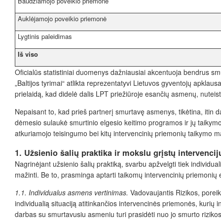
Baudžiamojo poveikio priemonė
Auklėjamojo poveikio priemonė
Lygtinis paleidimas
Iš viso
Oficialūs statistiniai duomenys dažniausiai akcentuoja bendrus sm
„Baltijos tyrimai“ atlikta reprezentatyvi Lietuvos gyventojų apklaus
prielaidą, kad didelė dalis LPT priežiūroje esančių asmenų, nuteis
Nepaisant to, kad prieš partnerį smurtavę asmenys, tikėtina, itin d
dėmesio sulaukė smurtinio elgesio keitimo programos ir jų taikymo 
atkuriamojo teisingumo bei kitų intervencinių priemonių taikymo mas
1. Užsienio šalių praktika ir mokslu grįstų intervenc
Nagrinėjant užsienio šalių praktiką, svarbu apžvelgti tiek individua
mažinti. Be to, prasminga aptarti taikomų intervencinių priemonių
1.1.
Individualus asmens vertinimas.
Vadovaujantis Rizikos, poreik
individualią situaciją atitinkančios intervencinės priemonės, kurių 
darbas su smurtavusiu asmeniu turi prasidėti nuo jo smurto rizikos 