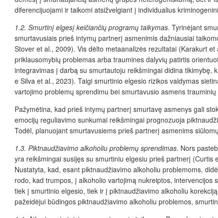
diferencijuojami ir taikomi atsižvelgiant į individualius kriminogeni
1.2.
Smurtinį elgesį keičiančių programų taikymas.
Tyrinėjant smur
smurtavusiais prieš intymų partnerį asmenimis dažniausiai taikomos
Stover et al., 2009). Vis dėlto metaanalizės rezultatai (Karakurt et
priklausomybių problemas arba traumines dalyvių patirtis orientu
integravimas į darbą su smurtautoju reikšmingai didina tikimybę, k
e Silva et al., 2023). Taigi smurtinio elgesio rizikos valdymas sie
vartojimo problemų sprendimu bei smurtavusio asmens trauminių pa
Pažymėtina, kad prieš intymų partnerį smurtavę asmenys gali sto
emocijų reguliavimo sunkumai reikšmingai prognozuoja piktnaudžiavi
Todėl, planuojant smurtavusiems prieš partnerį asmenims siūlomų 
1.3.
Piktnaudžiavimo alkoholiu problemų sprendimas.
Nors pastebi
yra reikšmingai susijęs su smurtiniu elgesiu prieš partnerį (Curtis
Nustatyta, kad, esant piktnaudžiavimo alkoholiu problemoms, didėj
rodo, kad trumpos, į alkoholio vartojimą nukreiptos, intervencijos 
tiek į smurtinio elgesio, tiek ir į piktnaudžiavimo alkoholiu korekc
pažeidėjui būdingos piktnaudžiavimo alkoholiu problemos, smurtini