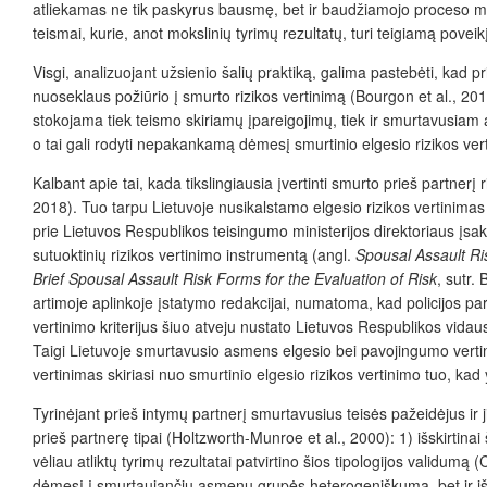
atliekamas ne tik paskyrus bausmę, bet ir baudžiamojo proceso metu
teismai, kurie, anot mokslinių tyrimų rezultatų, turi teigiamą pove
Visgi, analizuojant užsienio šalių praktiką, galima pastebėti, kad
nuoseklaus požiūrio į smurto rizikos vertinimą (Bourgon et al., 2018)
stokojama tiek teismo skiriamų įpareigojimų, tiek ir smurtavusiam
o tai gali rodyti nepakankamą dėmesį smurtinio elgesio rizikos vert
Kalbant apie tai, kada tikslingiausia įvertinti smurto prieš partnerį
2018). Tuo tarpu Lietuvoje nusikalstamo elgesio rizikos vertini
prie Lietuvos Respublikos teisingumo ministerijos direktoriaus įsa
sutuoktinių rizikos vertinimo instrumentą (angl.
Spousal Assault R
Brief Spousal Assault Risk Forms for the Evaluation of Risk
, sutr.
artimoje aplinkoje įstatymo redakcijai, numatoma, kad policijos par
vertinimo kriterijus šiuo atveju nustato Lietuvos Respublikos vidau
Taigi Lietuvoje smurtavusio asmens elgesio bei pavojingumo verti
vertinimas skiriasi nuo smurtinio elgesio rizikos vertinimo tuo, ka
Tyrinėjant prieš intymų partnerį smurtavusius teisės pažeidėjus ir
prieš partnerę tipai (Holtzworth-Munroe et al., 2000): 1) išskirtina
vėliau atliktų tyrimų rezultatai patvirtino šios tipologijos validu
dėmesį į smurtaujančių asmenų grupės heterogeniškumą, bet ir iškėl