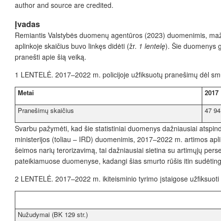
author and source are credited.
Įvadas
Remiantis Valstybės duomenų agentūros (2023) duomenimis, mažėjan
aplinkoje skaičius buvo linkęs didėti (žr.
1 lentel
ę
). Šie duomenys g
pranešti apie šią veiką.
1 LENTELĖ.
2017–2022 m. policijoje užfiksuotų pranešimų dėl sm
Metai
2017
Pranešimų skaičius
47 94
Svarbu pažymėti, kad šie statistiniai duomenys dažniausiai atspind
ministerijos (toliau – IRD) duomenimis, 2017–2022 m. artimos apli
šeimos narių terorizavimą, tai dažniausiai sietina su artimųjų pers
pateikiamuose duomenyse, kadangi šias smurto rūšis itin sudėtinga f
2 LENTELĖ.
2017–2022 m. ikiteisminio tyrimo įstaigose užfiksuoti 
Nužudymai (BK 129 str.)