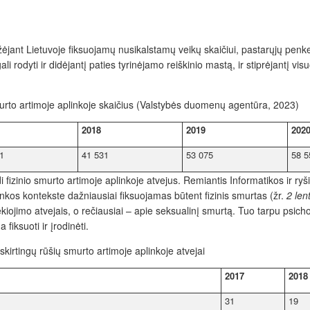
t Lietuvoje fiksuojamų nusikalstamų veikų skaičiui, pastarųjų penkeri
ali rodyti ir didėjantį paties tyrinėjamo reiškinio mastą, ir stiprėjant
urto artimoje aplinkoje skaičius (Valstybės duomenų agentūra, 2023)
2018
2019
202
1
41 531
53 075
58 5
i fizinio smurto artimoje aplinkoje atvejus. Remiantis Informatikos ir r
nkos kontekste dažniausiai fiksuojamas būtent fizinis smurtas (žr.
2 len
ekiojimo atvejais, o rečiausiai – apie seksualinį smurtą. Tuo tarpu psich
iksuoti ir įrodinėti.
skirtingų rūšių smurto artimoje aplinkoje atvejai
2017
2018
31
19