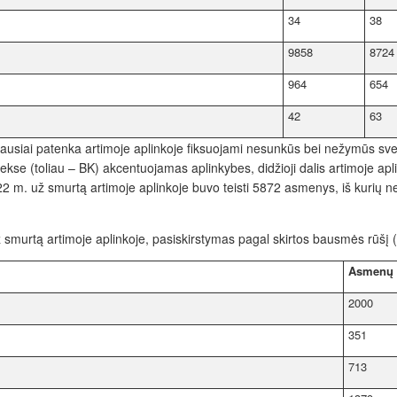
34
38
9858
8724
964
654
42
63
usiai patenka artimoje aplinkoje fiksuojami nesunkūs bei nežymūs sveik
kse (toliau – BK) akcentuojamas aplinkybes, didžioji dalis artimoje ap
2 m. už smurtą artimoje aplinkoje buvo teisti 5872 asmenys, iš kurių ne
murtą artimoje aplinkoje, pasiskirstymas pagal skirtos bausmės rūšį (
Asmenų 
2000
351
713