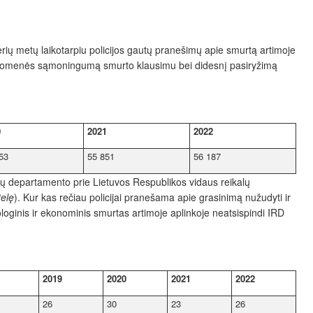
ų metų laikotarpiu policijos gautų pranešimų apie smurtą artimoje
į visuomenės sąmoningumą smurto klausimu bei didesnį pasiryžimą
0
2021
2022
53
55 851
56 187
yšių departamento prie Lietuvos Respublikos vidaus reikalų
telę
). Kur kas rečiau policijai pranešama apie grasinimą nužudyti ir
ologinis ir ekonominis smurtas artimoje aplinkoje neatsispindi IRD
2019
2020
2021
2022
26
30
23
26