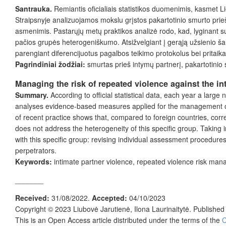
Santrauka.
Remiantis oficialiais statistikos duomenimis, kasmet L
Straipsnyje analizuojamos mokslu grįstos pakartotinio smurto prieš
asmenimis. Pastarųjų metų praktikos analizė rodo, kad, lyginant su 
pačios grupės heterogeniškumo. Atsižvelgiant į gerąją užsienio šal
parengiant diferencijuotus pagalbos teikimo protokolus bei pritai
Pagrindiniai žodžiai:
smurtas prieš intymų partnerį, pakartotinio 
Managing the risk of repeated violence against the int
Summary.
According to official statistical data, each year a large
analyses evidence-based measures applied for the management of th
of recent practice shows that, compared to foreign countries, corr
does not address the heterogeneity of this specific group. Taking 
with this specific group: revising individual assessment procedures
perpetrators.
Keywords:
intimate partner violence, repeated violence risk man
_______
Received:
31/08/2022.
Accepted:
04/10/2023
Copyright © 2023 Liubovė Jarutienė, Ilona Laurinaitytė. Publishe
This is an Open Access article distributed under the terms of the
C