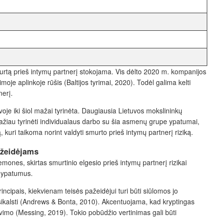
urtą prieš intymų partnerį stokojama. Vis dėlto
2020 m. kompanijos
oje aplinkoje rūšis (Baltijos tyrimai, 2020). Todėl galima kelti
nerį.
voje iki šiol mažai tyrinėta. Daugiausia Lietuvos mokslininkų
mažiau tyrinėti individualaus darbo su šia asmenų grupe ypatumai,
kuri taikoma norint valdyti smurto prieš intymų partnerį riziką.
pažeidėjams
emones, skirtas smurtinio elgesio prieš intymų partnerį rizikai
o ypatumus.
incipais, kiekvienam teisės pažeidėjui turi būti siūlomos jo
nusikalsti (Andrews & Bonta, 2010). Akcentuojama, kad kryptingas
kavimo (Messing, 2019). Tokio pobūdžio vertinimas gali būti