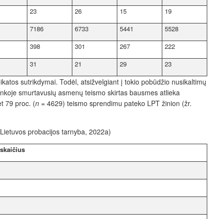
23
26
15
19
7186
6733
5441
5528
398
301
267
222
31
21
29
23
atos sutrikdymai. Todėl, atsižvelgiant į tokio pobūdžio nusikaltimų
linkoje smurtavusių asmenų teismo skirtas bausmes atlieka
t 79 proc. (
n
= 4629) teismo sprendimu pateko LPT žinion (žr.
Lietuvos probacijos tarnyba, 2022a)
skaičius