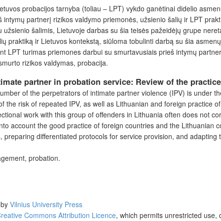
ietuvos probacijos tarnyba (toliau – LPT) vykdo ganėtinai didelio asmenų
 intymų partnerį rizikos valdymo priemonės, užsienio šalių ir LPT prakt
užsienio šalimis, Lietuvoje darbas su šia teisės pažeidėjų grupe nereta
ių praktiką ir Lietuvos kontekstą, siūloma tobulinti darbą su šia asme
kant LPT turimas priemones darbui su smurtavusiais prieš intymų partne
smurto rizikos valdymas, probacija.
imate partner in probation service: Review of the practice
 number of the perpetrators of intimate partner violence (IPV) is under t
e risk of repeated IPV, as well as Lithuanian and foreign practice of o
ectional work with this group of offenders in Lithuania often does not 
into account the good practice of foreign countries and the Lithuanian
, preparing differentiated protocols for service provision, and adapting
agement, probation.
d by
Vilnius University Press
reative Commons Attribution Licence
, which permits unrestricted use, 