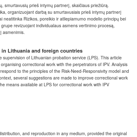
, smurtavusių prieš intymų partnerį, skaičiaus priežiūrą.
ika, organizuojant darbą su smurtavusiais prieš intymų partnerį
i neatitinka Rizikos, poreikio ir atliepiamumo modelio principų bei
nų grupe revizuojant individualaus asmens vertinimo procesą,
rį asmenimis.
 in Lithuania and foreign countries
he supervision of Lithuanian probation service (LPS). This article
rganising correctional work with the perpetrators of IPV. Analysis
correspond to the principles of the Risk-Need-Responsivity model and
 context, several suggestions are made to improve correctional work
 the means available at LPS for correctional work with IPV
distribution, and reproduction in any medium, provided the original