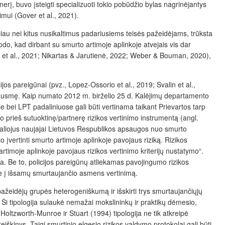
rį, buvo įsteigti specializuoti tokio pobūdžio bylas nagrinėjantys
imui (Gover et al., 2021).
čiau nei kitus nusikaltimus padariusiems teisės pažeidėjams, trūksta
rodo, kad dirbant su smurto artimoje aplinkoje atvejais vis dar
č
et al., 2021; Nikartas & Jarutienė, 2022; Weber & Bouman, 2020),
cijos pareigūnai (pvz., Lopez-Ossorio et al., 2019; Svalin et al.,
bausmę. Kaip numato 2012 m. birželio 25 d. Kalėjimų departamento
e bei LPT padaliniuose gali būti vertinama taikant Prievartos tarp
o prieš sutuoktinę/partnerę rizikos vertinimo instrumentą (angl.
igaliojus naujajai Lietuvos Respublikos apsaugos nuo smurto
 įvertinti smurto artimoje aplinkoje pavojaus riziką. Rizikos
rtimoje aplinkoje pavojaus rizikos vertinimo kriterijų nustatymo“.
. Be to, policijos pareigūnų
atliekamas pavojingumo rizikos
 ne į išsamų smurtaujančio asmens vertinimą.
pažeidėjų grupės heterogeniškumą ir išskirti trys smurtaujančiųjų
o. Ši tipologija sulaukė nemažai mokslininkų ir praktikų dėmesio,
Holtzworth-Munroe ir Stuart (1994) tipologija ne tik atkreipė
škinys. Taigi smurtinio elgesio rizikos valdymo protokolai gali būti