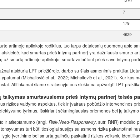
1379
7
179
4629
urto artimoje aplinkoje rodiklius, tuo tarpu detalesnių duomenų apie sm
a atskleidė, kad smurtas prieš intymų partnerį yra dažniausia smurto artim
tų už smurtą artimoje aplinkoje, smurtavo būtent prieš savo intymų part
ažnai atsiduria LPT priežiūroje, darbo su šiais asmenimis praktika Lietu
ypatumai (Michailovič et al., 2022; Michailovič et al., 2021). Kur kas 
tai. Atitinkamai šiame straipsnyje bus siekiama apžvelgti LPT praktiką, 
ijų taikymas smurtavusiems prieš intymų partnerį teisės 
lius rizikos valdymo aspektus, tiek ir įvairaus pobūdžio intervencines pri
 efektyvumo tyrimus, išskiriant sėkmingiausias priemones bei jų taikym
io ir atliepiamumo (angl.
Risk-Need-Responsivity
, sutr. RNR) modelio pr
intensyvumas turi būti
tiesiogiai susijęs su asmens rizika pakartotinai 
lygio įvertinimo bei smurtą galinčių paskatinti rizikos veiksnių identifi