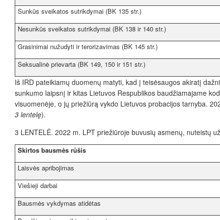
Sunkūs sveikatos sutrikdymai (BK 135 str.)
Nesunkūs sveikatos sutrikdymai (BK 138 ir 140 str.)
Grasinimai nužudyti ir terorizavimas (BK 145 str.)
Seksualinė prievarta (BK 149, 150 ir 151 str.)
Iš
IRD pateikiamų duomenų matyti, kad į teisėsaugos akiratį dažnia
sunkumo laipsnį ir kitas Lietuvos Respublikos baudžiamajame kode
visuomenėje, o jų priežiūrą vykdo Lietuvos probacijos tarnyba. 202
3 lentelę
).
3
LENTELĖ. 2022 m. LPT priežiūroje buvusių asmenų, nuteistų už s
Skirtos bausmės rūšis
Laisvės apribojimas
Viešieji darbai
Bausmės vykdymas atidėtas