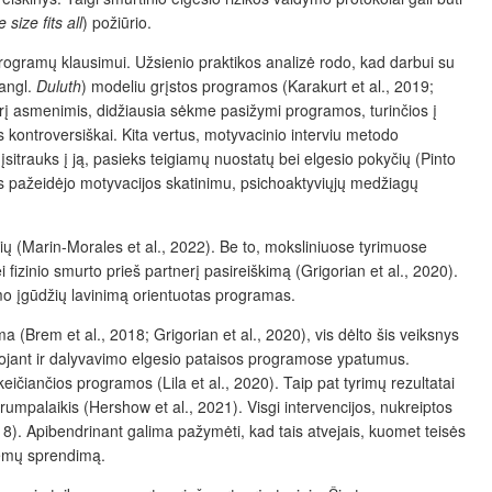
 size fits all
) požiūrio.
rogramų klausimui. Užsienio praktikos analizė rodo, kad darbui su
(angl.
Duluth
) modeliu grįstos programos (Karakurt et al., 2019;
rį
asmenimis, didžiausia sėkme pasižymi programos, turinčios į
kontroversiškai. Kita vertus, motyvacinio interviu metodo
itrauks į ją, pasieks teigiamų nuostatų bei elgesio pokyčių (Pinto
isės pažeidėjo motyvacijos skatinimu, psichoaktyviųjų medžiagų
ių (Marin-Morales et al., 2022). Be to, moksliniuose tyrimuose
izinio smurto prieš partnerį pasireiškimą (Grigorian et al., 2020).
mo įgūdžių lavinimą orientuotas programas.
 (Brem et al., 2018; Grigorian et al., 2020), vis dėlto šis veiksnys
lizuojant ir dalyvavimo elgesio pataisos programose ypatumus.
eičiančios programos (Lila et al., 2020).
Taip pat tyrimų rezultatai
rumpalaikis (Hershow et al., 2021). Visgi intervencijos, nukreiptos
2018). Apibendrinant galima pažymėti, kad tais atvejais, kuomet teisės
blemų sprendimą.