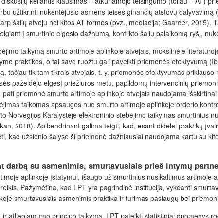
iskusijų keliantis klausimas – atkuriamojo teisingumo (toliau – AT) pri
varbu užtikrinti nukentėjusio asmens teises ginančių atstovų dalyvavimą
arp šalių atveju nei kitos AT formos (pvz., mediacija; Gaarder, 2015). T
žvelgiant į smurtinio elgesio dažnumą, konflikto šalių palaikomą ryšį, n
bėjimo taikymą smurto artimoje aplinkoje atvejais
, mokslinėje literatūr
ikymo praktikos, o tai savo ruožtu gali paveikti priemonės efektyvumą (Iba
ą, tačiau tik tam tikrais atvejais, t. y. priemonės efektyvumas priklauso
eisės pažeidėjo elgesį priežiūros metu, papildomų intervencinių priemoni
 pati priemonė smurto artimoje aplinkoje atvejais naudojama išskirtinai
ėjimas taikomas apsaugos nuo smurto artimoje aplinkoje orderio kontrol
ėlto Norvegijos Karalystėje elektroninio stebėjimo taikymas smurtinius n
an, 2018). Apibendrinant galima teigti, kad, esant didelei praktikų įvair
bėti, kad užsienio šalyse ši priemonė dažniausiai naudojama kartu su k
nt darbą su asmenimis, smurtavusiais prieš intymų partne
imoje aplinkoje įstatymui, išaugo už smurtinius nusikaltimus artimoje
eikis. Pažymėtina, kad LPT yra pagrindinė institucija, vykdanti smurtavu
inkoje smurtavusiais asmenimis praktika ir turimas paslaugų bei priemo
o ir atliepiamumo principo taikymą, LPT pateikti statistiniai duomenys