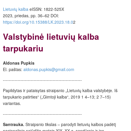
Lietuvių kalba
eISSN: 1822-525X
2023, priedas, pp. 36–62 DOI:
https://doi.org/10.15388/LK.2023.
18.0
2
Valstybinė lietuvių kalba
tarpukariu
Aldonas Pupkis
El. paštas:
aldonas.pupkis@gmail.com
------------------------------------------------------
Papildytas ir pataisytas straipsnio „Lietuvių kalba valstybėje. Iš
tarpukario patirties“ („Gimtoji kalba“, 2019 1 4–13; 2 7–15)
variantas.
------------------------------------------------------
Santrauka.
Straipsnio tikslas – parodyti lietuvių kalbos padėtį
nacionalinio sąjūdžio metais XIX–XX a. sandūroje ir jos