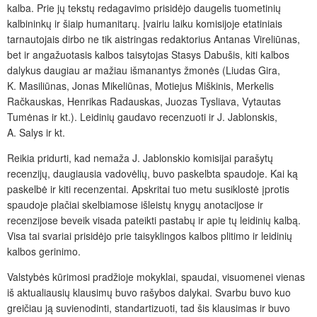
kalba. Prie jų tekstų redagavimo prisidėjo daugelis tuometinių
kalbininkų ir šiaip humanitarų. Įvairiu laiku komisijoje etatiniais
tarnautojais dirbo ne tik aistringas redaktorius Antanas Vireliūnas,
bet ir angažuotasis kalbos taisytojas Stasys Dabušis, kiti kalbos
dalykus daugiau ar mažiau išmanantys žmonės (Liudas Gira,
K. Masiliūnas, Jonas Mikeliūnas, Motiejus Miškinis, Merkelis
Račkauskas, Henrikas Radauskas, Juozas Tysliava, Vytautas
Tumėnas ir kt.). Leidinių gaudavo recenzuoti ir J. Jablonskis,
A. Salys ir kt.
Reikia pridurti, kad nemaža J. Jablonskio komisijai parašytų
recenzijų, daugiausia vadovėlių, buvo paskelbta spaudoje. Kai ką
paskelbė ir kiti recenzentai. Apskritai tuo metu susiklostė įprotis
spaudoje plačiai skelbiamose išleistų knygų anotacijose ir
recenzijose beveik visada pateikti pastabų ir apie tų leidinių kalbą.
Visa tai svariai prisidėjo prie taisyklingos kalbos plitimo ir leidinių
kalbos gerinimo.
Valstybės kūrimosi pradžioje mokyklai, spaudai, visuomenei vienas
iš aktualiausių klausimų buvo rašybos dalykai. Svarbu buvo kuo
greičiau ją suvienodinti, standartizuoti, tad šis klausimas ir buvo