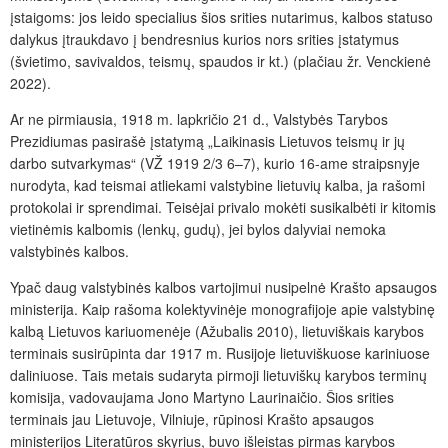
įstaigoms: jos leido specialius šios srities nutarimus, kalbos statuso
dalykus įtraukdavo į bendresnius kurios nors srities įstatymus
(švietimo, savivaldos, teismų, spaudos ir kt.) (plačiau žr. Venckienė
2022).
Ar ne pirmiausia, 1918 m. lapkričio 21 d., Valstybės Tarybos
Prezidiumas pasirašė įstatymą „Laikinasis Lietuvos teismų ir jų
darbo sutvarkymas“ (VŽ 1919 2/3 6–7), kurio 16-ame straipsnyje
nurodyta, kad teismai atliekami valstybine lietuvių kalba, ja rašomi
protokolai ir sprendimai. Teisėjai privalo mokėti susikalbėti ir kitomis
vietinėmis kalbomis (lenkų, gudų), jei bylos dalyviai nemoka
valstybinės kalbos.
Ypač daug valstybinės kalbos vartojimui nusipelnė Krašto apsaugos
ministerija. Kaip rašoma kolektyvinėje monografijoje apie valstybinę
kalbą Lietuvos kariuomenėje (Ažubalis 2010), lietuviškais karybos
terminais susirūpinta dar 1917 m. Rusijoje lietuviškuose kariniuose
daliniuose. Tais metais sudaryta pirmoji lietuviškų karybos terminų
komisija, vadovaujama Jono Martyno Laurinaičio. Šios srities
terminais jau Lietuvoje, Vilniuje, rūpinosi Krašto apsaugos
ministerijos Literatūros skyrius, buvo išleistas pirmas karybos