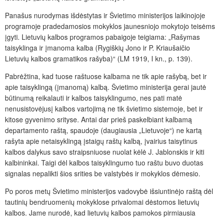
Panašus nurodymas išdėstytas ir Švietimo ministerijos laikinojoje
programoje pradedamosios mokyklos jaunesniojo mokytojo teisėms
įgyti. Lietuvių kalbos programos pabaigoje teigiama: „Rašymas
taisyklinga ir įmanoma kalba (Rygiškių Jono ir P. Kriaušaičio
Lietuvių kalbos gramatikos rašyba)“ (LM 1919, I kn., p. 139).
Pabrėžtina, kad tuose raštuose kalbama ne tik apie rašybą, bet ir
apie taisyklingą (įmanomą) kalbą. Švietimo ministerija gerai jautė
būtinumą reikalauti ir kalbos taisyklingumo, nes pati matė
nenusistovėjusį kalbos vartojimą ne tik švietimo sistemoje, bet ir
kitose gyvenimo srityse. Antai dar prieš paskelbiant kalbamą
departamento raštą, spaudoje (daugiausia „Lietuvoje“) ne kartą
rašyta apie netaisyklingą įstaigų raštų kalbą, įvairius taisytinus
kalbos dalykus savo straipsniuose nuolat kėlė J. Jablonskis ir kiti
kalbininkai. Taigi dėl kalbos taisyklingumo tuo raštu buvo duotas
signalas nepalikti šios srities be valstybės ir mokyklos dėmesio.
Po poros metų Švietimo ministerijos vadovybė išsiuntinėjo raštą dėl
tautinių bendruomenių mokyklose privalomai dėstomos lietuvių
kalbos. Jame nurodė, kad lietuvių kalbos pamokos pirmiausia