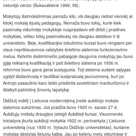
neturėjo cenzo (Bukauskienė 1996, 58).
Mokytojų išsimokslinimas pamažu kilo, vis daugiau radosi vienokį ar
kitokį mokslą ėjusių pedagogų. Nemaža buvo tokių, kurie kiek
pasimokę vidurinėje mokykloje nuspręsdavo eiti dirbti į pradines
mokyklas, vėliau tokių pasimokiusių vis daugiau ateidavo ir iš
universiteto. Beje, kvalifikacijos tobulinimo kursai buvo rengiami per
visus nepriklausomos valstybės švietimo sistemos funkcionavimo
metus. Ketvirto dešimtmečio pabaigoje dauguma mokytojų jau buvo
įgiję reikiamą kvalifikaciją ir pati švietimo sistema po 1936 m.
reformos buvo gana gerai sustyguota. Toji sistema sudarė sąlygas
ugdyti išsilavinusią ir tautiškai susipratusią jaunuomenę, kuri po
Antrojo pasaulinio karo leido priešintis sovietiniam mankurtizmui ir
išlaikyti patriotinę žmonių tapatybę.
Didžiulį indėlį į Lietuvos modernėjimą įnešė aukštojo mokslo
sistemos sukūrimas. Jos pradžia buvo 1920 m. sausio 27 d.
Aukštųjų mokslų draugijos įsteigti Aukštieji kursai. Visuomenės
iniciatyva įkurta aukštoji mokykla 1922 m. pertvarkyta į Lietuvos
universitetą (nuo 1930 m. Vytauto Didžiojo universitetas), kuriame
mokslas dėstytas lietuvių kalba. Jau po kelerių metų vidurinėse ir