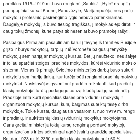
poreikius 1915–1919 m. buvo rengiami „Saulės“, „Ryto“ draugijų
pedagoginiai kursai Kaune, Panevėžyje, Marijampolėje, nes pačių
mokytojų profesinio pasirengimo lygis nebuvo patenkinamas.
Daugelyje mokyklų jis buvo tiesiog tragiškas, į mokyklas ėjo dirbti ir
daug tokių žmonių, kurie patys tik neseniai buvo pramokę rašyti.
Pasibaigus Pirmajam pasauliniam karui į tėvynę iš tremties Rusijoje
grįžo ir būrys mokytojų, tarp jų ir iš Voroneže baigusių tenykštę
mokytojų seminariją ar mokytojų kursus. Bet jų neužteko, nes šalyje
ir toliau sparčiai steigėsi pradinės mokyklos, kūrėsi vidurinio mokslo
sistema. Vienas iš pirmųjų Švietimo ministerijos darbų buvo sukurti
mokytojų seminarijų tinklą, kur turėjo būti rengiami pradinių mokyklų
mokytojai. Nusistovėjus gyvenimui pradėta reikalauti, kad pradinių
klasių mokytojai turėtų pedagogo cenzą ir būtų baigę seminariją.
Pradžioje imta kurti specialias klases prie vidurinių mokyklų ir
organizuoti mokytojų kursus, kurių baigimas suteiktų teisę dirbti
mokykloje. Tokie kursai, daugiausia vasaromis, nuo 1919 m. rengti
ir pradinių, ir aukštesnių klasių (vidurinių mokyklų) mokytojams.
Gana greitai ministerija tokių kursų rengimą perdavė mokytojų
organizacijoms ir jos sėkmingai ugdė įvairių grandžių specialistus.
Bet dar 1923 m. iš 2350 pradinių klasių mokytojų apie 60 %