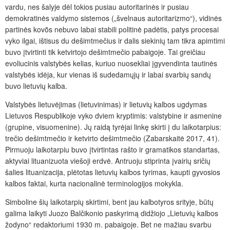
vardu, nes šalyje dėl tokios pusiau autoritarinės ir pusiau
demokratinės valdymo sistemos („švelnaus autoritarizmo“), vidinės
partinės kovõs nebuvo labai stabili politinė padėtis, patys procesai
vyko ilgai, ištisus du dešimtmečius ir dalis siekinių tam tikra apimtimi
buvo įtvirtinti tik ketvirtojo dešimtmečio pabaigoje. Tai greičiau
evoliucinis valstybės kelias, kuriuo nuosekliai įgyvendinta tautinės
valstybės idėja, kur vienas iš sudedamųjų ir labai svarbių sandų
buvo lietuvių kalba.
Valstybės lietuvėjimas (lietuvinimas) ir lietuvių kalbos ugdymas
Lietuvos Respublikoje vyko dviem kryptimis: valstybine ir asmenine
(grupine, visuomenine). Jų raidą tyrėjai linkę skirti į du laikotarpius:
trečio dešimtmečio ir ketvirto dešimtmečio (Zabarskaitė 2017, 41).
Pirmuoju laikotarpiu buvo įtvirtintas rašto ir gramatikos standartas,
aktyviai lituanizuota viešoji erdvė. Antruoju stiprinta įvairių sričių
šalies lituanizacija, plėtotas lietuvių kalbos tyrimas, kaupti gyvosios
kalbos faktai, kurta nacionalinė terminologijos mokykla.
Simboline šių laikotarpių skirtimi, bent jau kalbotyros srityje, būtų
galima laikyti Juozo Balčikonio paskyrimą didžiojo „Lietuvių kalbos
žodyno“ redaktoriumi 1930 m. pabaigoje. Bet ne mažiau svarbu