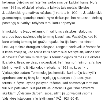
keliamas Švietimo ministerijos vadovams bei kalbininkams. Nors
nuo 1919 m. oficialiai reikalauta laikytis tais metais išleistos
J. Jablonskio gramatikos rašybos (ji vartota ir 1922 m. J. Jablonskio
gramatikoje), spaudoje nuolat vyko diskusijos, bet nepaisant didelių
pastangų sutvarkyti rašybos tarpukariu nepavyko.
Ir mokykloms (vadovėliams), ir įvairioms valstybės įstaigoms
svarbus buvo suvienodintų terminų klausimas. Paaiškėjo, kad iki
karo priimtų terminų toli gražu nepakanka (jie buvo norminami
Lietuvių mokslo draugijos sekcijose, rengiant vadovėlius Voroneže
ir kitais atvejais), kad reikia imtis sistemiškai tvarkyti šią kalbos sritį.
Ji pavesta Švietimo ministerijai, ir terminologijos darbas čia dirbtas
ilgą laiką, tiesa, ne visada sklandžiai. Terminų norminimo (atrankos,
kūrimo, vertimo iš kitų kalbų) reikalams 1921 m. kovo 14 d.
Vyriausybė sudarė Terminologijos komisiją, kuri turėjo tvarkyti ir
aprobuoti atskirų šakų komisijėlių (jų sudaryta 10) pasiūlytus
terminus. Vyriausybės įsakyme rašoma, kad apsvarstyti terminai
turi būti pateikiami susipažinti visuomenei ir galutinai patvirtinti
skelbiami „Švietimo darbe“. Išspausdinti jie „privalomi visoms
Valstybės įstaigoms ir jų leidiniams“ (VŽ 1921 60 4).