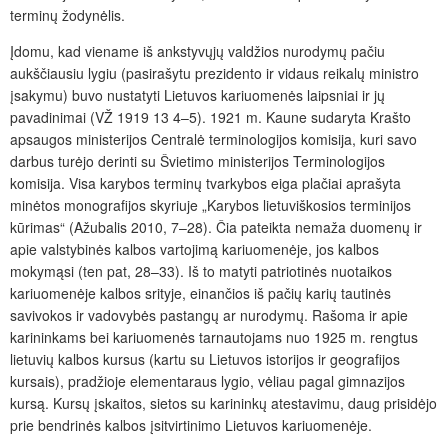
terminų žodynėlis.
Įdomu, kad viename iš ankstyvųjų valdžios nurodymų pačiu
aukščiausiu lygiu (pasirašytu prezidento ir vidaus reikalų ministro
įsakymu) buvo nustatyti Lietuvos kariuomenės laipsniai ir jų
pavadinimai (VŽ 1919 13 4–5). 1921 m. Kaune sudaryta Krašto
apsaugos ministerijos Centralė terminologijos komisija, kuri savo
darbus turėjo derinti su Švietimo ministerijos Terminologijos
komisija. Visa karybos terminų tvarkybos eiga plačiai aprašyta
minėtos monografijos skyriuje „Karybos lietuviškosios terminijos
kūrimas“ (Ažubalis 2010, 7–28). Čia pateikta nemaža duomenų ir
apie valstybinės kalbos vartojimą kariuomenėje, jos kalbos
mokymąsi (ten pat, 28–33). Iš to matyti patriotinės nuotaikos
kariuomenėje kalbos srityje, einančios iš pačių karių tautinės
savivokos ir vadovybės pastangų ar nurodymų. Rašoma ir apie
karininkams bei kariuomenės tarnautojams nuo 1925 m. rengtus
lietuvių kalbos kursus (kartu su Lietuvos istorijos ir geografijos
kursais), pradžioje elementaraus lygio, vėliau pagal gimnazijos
kursą. Kursų įskaitos, sietos su karininkų atestavimu, daug prisidėjo
prie bendrinės kalbos įsitvirtinimo Lietuvos kariuomenėje.