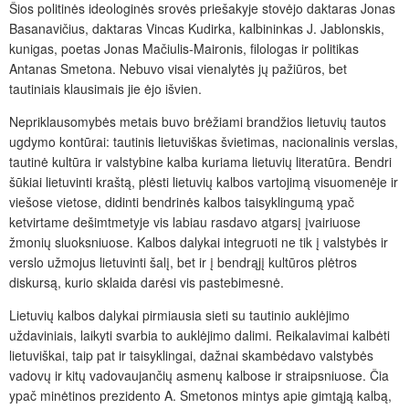
Šios politinės ideologinės srovės priešakyje stovėjo daktaras Jonas
Basanavičius, daktaras Vincas Kudirka, kalbininkas J. Jablonskis,
kunigas, poetas Jonas Mačiulis-Maironis, filologas ir politikas
Antanas Smetona. Nebuvo visai vienalytės jų pažiūros, bet
tautiniais klausimais jie ėjo išvien.
Nepriklausomybės metais buvo brėžiami brandžios lietuvių tautos
ugdymo kontūrai: tautinis lietuviškas švietimas, nacionalinis verslas,
tautinė kultūra ir valstybine kalba kuriama lietuvių literatūra. Bendri
šūkiai lietuvinti kraštą, plėsti lietuvių kalbos vartojimą visuomenėje ir
viešose vietose, didinti bendrinės kalbos taisyklingumą ypač
ketvirtame dešimtmetyje vis labiau rasdavo atgarsį įvairiuose
žmonių sluoksniuose. Kalbos dalykai integruoti ne tik į valstybės ir
verslo užmojus lietuvinti šalį, bet ir į bendrąjį kultūros plėtros
diskursą, kurio sklaida darėsi vis pastebimesnė.
Lietuvių kalbos dalykai pirmiausia sieti su tautinio auklėjimo
uždaviniais, laikyti svarbia to auklėjimo dalimi. Reikalavimai kalbėti
lietuviškai, taip pat ir taisyklingai, dažnai skambėdavo valstybės
vadovų ir kitų vadovaujančių asmenų kalbose ir straipsniuose. Čia
ypač minėtinos prezidento A. Smetonos mintys apie gimtąją kalbą,