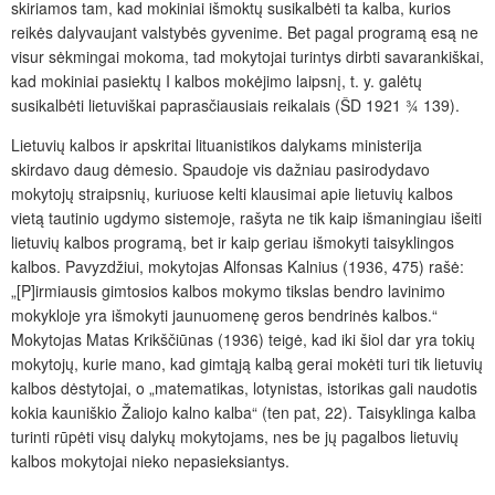
skiriamos tam, kad mokiniai išmoktų susikalbėti ta kalba, kurios
reikės dalyvaujant valstybės gyvenime. Bet pagal programą esą ne
visur sėkmingai mokoma, tad mokytojai turintys dirbti savarankiškai,
kad mokiniai pasiektų I kalbos mokėjimo laipsnį, t. y. galėtų
susikalbėti lietuviškai paprasčiausiais reikalais (ŠD 1921 ¾ 139).
Lietuvių kalbos ir apskritai lituanistikos dalykams ministerija
skirdavo daug dėmesio. Spaudoje vis dažniau pasirodydavo
mokytojų straipsnių, kuriuose kelti klausimai apie lietuvių kalbos
vietą tautinio ugdymo sistemoje, rašyta ne tik kaip išmaningiau išeiti
lietuvių kalbos programą, bet ir kaip geriau išmokyti taisyklingos
kalbos. Pavyzdžiui, mokytojas Alfonsas Kalnius (1936, 475) rašė:
„[P]irmiausis gimtosios kalbos mokymo tikslas bendro lavinimo
mokykloje yra išmokyti jaunuomenę geros bendrinės kalbos.“
Mokytojas Matas Krikščiūnas (1936) teigė, kad iki šiol dar yra tokių
mokytojų, kurie mano, kad gimtąją kalbą gerai mokėti turi tik lietuvių
kalbos dėstytojai, o „matematikas, lotynistas, istorikas gali naudotis
kokia kauniškio Žaliojo kalno kalba“ (ten pat, 22). Taisyklinga kalba
turinti rūpėti visų dalykų mokytojams, nes be jų pagalbos lietuvių
kalbos mokytojai nieko nepasieksiantys.