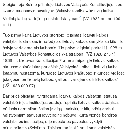
Steigiamojo Seimo priimtoje Lietuvos Valstybės Konstitucijoje. Jos
6-ame straipsnyje pasakyta: „Valstybės kalba – lietuvių kalba.
1
Vietinių kalbų vartojimą nustato įstatymas“
(VŽ 1922 m., nr. 100,
p. 1).
Tuo pirmą kartą Lietuvos istorijoje įteisintas lietuvių kalbos
valstybinis statusas ir nurodytas lietuvių kalbos santykis su kitomis
šalyje vartojamomis kalbomis. Tie patys teiginiai perkelti į 1928 m.
Lietuvos Valstybės Konstitucijos 7-ą straipsnį (VŽ 1928 275 1).
1938 m. Lietuvos Konstitucijos 7-ame straipsnyje lietuvių kalbos
statusas apibūdintas panašiai: „Valstybinė kalba – lietuvių kalba.
Įstatymu nustatoma, kuriuose Lietuvos kraštuose ir kuriose viešose
įstaigose, be lietuvių kalbos, gali būti vartojamos ir kitos kalbos“
(VŽ 1938 600 97).
Dar prieš oficialiai įtvirtindama lietuvių kalbos valstybinį statusą
valstybė ir jos institucijos pradėjo rūpintis lietuvių kalbos dalykais,
būtinais normaliam šalies įstaigų, mokyklų ir kitų sričių darbui.
Valstybiniam statusui įgyvendinti nebuvo įkurta vienõs bendros
valstybinės institucijos, o jo nuostatos pavestos vykdyti
ministerijoms (Švietimo, Teisingumo ir kt.) ar kitoms valstybės