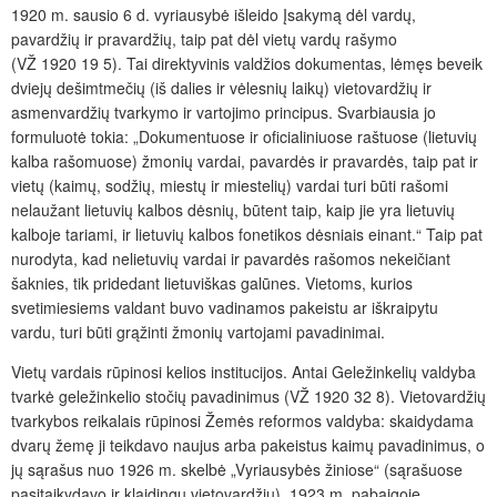
1920 m. sausio 6 d. vyriausybė išleido Įsakymą dėl vardų,
pavardžių ir pravardžių, taip pat dėl vietų vardų rašymo
(VŽ 1920 19 5). Tai direktyvinis valdžios dokumentas, lėmęs beveik
dviejų dešimtmečių (iš dalies ir vėlesnių laikų) vietovardžių ir
asmenvardžių tvarkymo ir vartojimo principus. Svarbiausia jo
formuluotė tokia: „Dokumentuose ir oficialiniuose raštuose (lietuvių
kalba rašomuose) žmonių vardai, pavardės ir pravardės, taip pat ir
vietų (kaimų, sodžių, miestų ir miestelių) vardai turi būti rašomi
nelaužant lietuvių kalbos dėsnių, būtent taip, kaip jie yra lietuvių
kalboje tariami, ir lietuvių kalbos fonetikos dėsniais einant.“ Taip pat
nurodyta, kad nelietuvių vardai ir pavardės rašomos nekeičiant
šaknies, tik pridedant lietuviškas galūnes. Vietoms, kurios
svetimiesiems valdant buvo vadinamos pakeistu ar iškraipytu
vardu, turi būti grąžinti žmonių vartojami pavadinimai.
Vietų vardais rūpinosi kelios institucijos. Antai Geležinkelių valdyba
tvarkė geležinkelio stočių pavadinimus (VŽ 1920 32 8). Vietovardžių
tvarkybos reikalais rūpinosi Žemės reformos valdyba: skaidydama
dvarų žemę ji teikdavo naujus arba pakeistus kaimų pavadinimus, o
jų sąrašus nuo 1926 m. skelbė „Vyriausybės žiniose“ (sąrašuose
pasitaikydavo ir klaidingų vietovardžių). 1923 m. pabaigoje