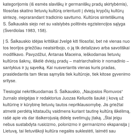
kategorijomis (iš esmės slaviškų ir germaniškų pradų skirtybėmis),
filosofas skatino lietuvių kultūrą orientuoti į dviejų krypčių kultūrų
sintezę, neprarandant tradicinio savitumo. Kultūros sintetiškumą
S. Šalkauskis siejo net su valstybės politinės egzistencijos sąlyga
(Sverdiolas 1983, 158).
Į S. Šalkauskio idėjas kritiškai žvelgė kiti filosofai, bet nė vienas nuo
tos teorijos griežčiau neatsiribojo, o ją tik detalizavo arba savotiškai
modifikavo. Pavyzdžiui, Antanas Maceina, ieškodamas lietuvių
kultūros šaknų, iškėlė dviejų pradų – matriarchalinio ir nomadinio –
santykius ir jų sąveiką. Kai nusveriantis vienas kuris pradas,
prasidedantis tam tikras sąmyšis tiek kultūroje, tiek kitose gyvenimo
srityse.
Tiesiogiai nekritikuodamas S. Šalkauskio, „Naujosios Romuvos“
žurnalo steigėjas ir redaktorius Juozas Keliuotis šaukė į kovą už
kultūrinę ir kūrybinę lietuvių tautos nepriklausomybę. Jis griežtai
atmetė perdėtą kitataučių vaidmens kuriant tautinę kultūrą iškėlimą,
rašė apie vis dar išsikerojusią didelę svetimųjų įtaką. „Štai jeigu
nebus sustabdyta rusicizmo, polonizmo ir germanizmo ekspansija į
Lietuvą, tai lietuviškoji kultūra negalės suklestėti, laimėti sau