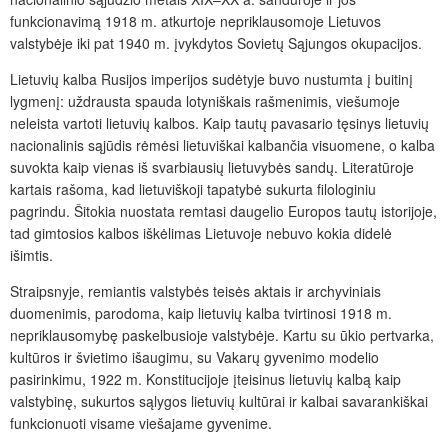
funkcionavimą 1918 m. atkurtoje nepriklausomoje Lietuvos
valstybėje iki pat 1940 m. įvykdytos Sovietų Sąjungos okupacijos.
Lietuvių kalba Rusijos imperijos sudėtyje buvo nustumta į buitinį
lygmenį: uždrausta spauda lotyniškais rašmenimis, viešumoje
neleista vartoti lietuvių kalbos. Kaip tautų pavasario tęsinys lietuvių
nacionalinis sąjūdis rėmėsi lietuviškai kalbančia visuomene, o kalba
suvokta kaip vienas iš svarbiausių lietuvybės sandų. Literatūroje
kartais rašoma, kad lietuviškoji tapatybė sukurta filologiniu
pagrindu. Šitokia nuostata remtasi daugelio Europos tautų istorijoje,
tad gimtosios kalbos iškėlimas Lietuvoje nebuvo kokia didelė
išimtis.
Straipsnyje, remiantis valstybės teisės aktais ir archyviniais
duomenimis, parodoma, kaip lietuvių kalba tvirtinosi 1918 m.
nepriklausomybę paskelbusioje valstybėje. Kartu su ūkio pertvarka,
kultūros ir švietimo išaugimu, su Vakarų gyvenimo modelio
pasirinkimu, 1922 m. Konstitucijoje įteisinus lietuvių kalbą kaip
valstybinę, sukurtos sąlygos lietuvių kultūrai ir kalbai savarankiškai
funkcionuoti visame viešajame gyvenime.