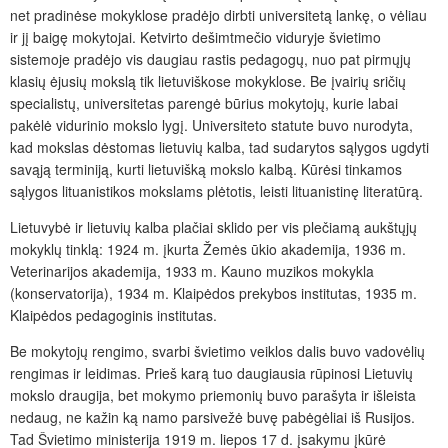
net pradinėse mokyklose pradėjo dirbti universitetą lankę, o vėliau
ir jį baigę mokytojai. Ketvirto dešimtmečio viduryje švietimo
sistemoje pradėjo vis daugiau rastis pedagogų, nuo pat pirmųjų
klasių ėjusių mokslą tik lietuviškose mokyklose. Be įvairių sričių
specialistų, universitetas parengė būrius mokytojų, kurie labai
pakėlė vidurinio mokslo lygį. Universiteto statute buvo nurodyta,
kad mokslas dėstomas lietuvių kalba, tad sudarytos sąlygos ugdyti
savąją terminiją, kurti lietuvišką mokslo kalbą. Kūrėsi tinkamos
sąlygos lituanistikos mokslams plėtotis, leisti lituanistinę literatūrą.
Lietuvybė ir lietuvių kalba plačiai sklido per vis plečiamą aukštųjų
mokyklų tinklą: 1924 m. įkurta Žemės ūkio akademija, 1936 m.
Veterinarijos akademija, 1933 m. Kauno muzikos mokykla
(konservatorija), 1934 m. Klaipėdos prekybos institutas, 1935 m.
Klaipėdos pedagoginis institutas.
Be mokytojų rengimo, svarbi švietimo veiklos dalis buvo vadovėlių
rengimas ir leidimas. Prieš karą tuo daugiausia rūpinosi Lietuvių
mokslo draugija, bet mokymo priemonių buvo parašyta ir išleista
nedaug, ne kažin ką namo parsivežė buvę pabėgėliai iš Rusijos.
Tad Švietimo ministerija 1919 m. liepos 17 d. įsakymu įkūrė