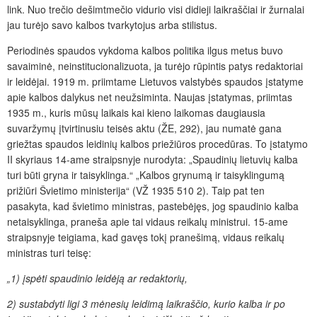
link. Nuo trečio dešimtmečio vidurio visi didieji laikraščiai ir žurnalai
jau turėjo savo kalbos tvarkytojus arba stilistus.
Periodinės spaudos vykdoma kalbos politika ilgus metus buvo
savaiminė, neinstitucionalizuota, ja turėjo rūpintis patys redaktoriai
ir leidėjai. 1919 m. priimtame Lietuvos valstybės spaudos įstatyme
apie kalbos dalykus net neužsiminta. Naujas įstatymas, priimtas
1935 m., kuris mūsų laikais kai kieno laikomas daugiausia
suvaržymų įtvirtinusiu teisės aktu (ŽE, 292), jau numatė gana
griežtas spaudos leidinių kalbos priežiūros procedūras. To įstatymo
II skyriaus 14-ame straipsnyje nurodyta: „Spaudinių lietuvių kalba
turi būti gryna ir taisyklinga.“ „Kalbos grynumą ir taisyklingumą
prižiūri Švietimo ministerija“ (VŽ 1935 510 2). Taip pat ten
pasakyta, kad švietimo ministras, pastebėjęs, jog spaudinio kalba
netaisyklinga, praneša apie tai vidaus reikalų ministrui. 15-ame
straipsnyje teigiama, kad gavęs tokį pranešimą, vidaus reikalų
ministras turi teisę:
„1)
įspėti spaudinio leidėją ar redaktorių,
2) sustabdyti ligi 3 mėnesių leidimą laikraščio, kurio kalba ir po