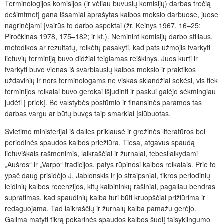
Terminologijos komisijos (ir vėliau buvusių komisijų) darbas trečią
dešimtmetį gana išsamiai aprašytas kalbos mokslo darbuose, juose
nagrinėjami įvairūs to darbo aspektai (žr. Keinys 1967, 16–25;
Piročkinas 1978, 175–182; ir kt.). Neminint komisijų darbo stiliaus,
metodikos ar rezultatų, reikėtų pasakyti, kad pats užmojis tvarkyti
lietuvių terminiją buvo didžiai teigiamas reiškinys. Juos kurti ir
tvarkyti buvo vienas iš svarbiausių kalbos mokslo ir praktikos
uždavinių ir nors terminologams ne viskas sklandžiai sekėsi, vis tiek
terminijos reikalai buvo gerokai išjudinti ir paskui galėjo sėkmingiau
judėti į priekį. Be valstybės postūmio ir finansinės paramos tas
darbas vargu ar būtų buvęs taip smarkiai įsiūbuotas.
Švietimo ministerijai iš dalies priklausė ir grožinės literatūros bei
periodinės spaudos kalbos priežiūra. Tiesa, atgavus spaudą
lietuviškais rašmenimis, laikraščiai ir žurnalai, tebesilaikydami
„Aušros“ ir „Varpo“ tradicijos, patys rūpinosi kalbos reikalais. Prie to
ypač daug prisidėjo J. Jablonskis ir jo straipsniai, tikros periodinių
leidinių kalbos recenzijos, kitų kalbininkų rašiniai, pagaliau bendras
supratimas, kad spaudinių kalba turi būti kruopščiai prižiūrima ir
redaguojama. Tad laikraščių ir žurnalų kalba pamažu gerėjo.
Galima matyti tikrą pokarinės spaudos kalbos šuolį taisyklingumo