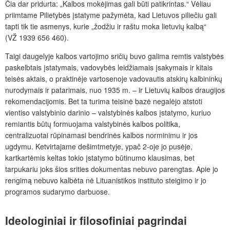
Čia dar pridurta: „Kalbos mokėjimas gali būti patikrintas.“ Vėliau
priimtame Pilietybės įstatyme pažymėta, kad Lietuvos piliečiu gali
tapti tik tie asmenys, kurie „žodžiu ir raštu moka lietuvių kalbą“
(VŽ 1939 656 460).
Taigi daugelyje kalbos vartojimo sričių buvo galima remtis valstybės
paskelbtais įstatymais, vadovybės leidžiamais įsakymais ir kitais
teisės aktais, o praktinėje vartosenoje vadovautis atskirų kalbininkų
nurodymais ir patarimais, nuo 1935 m. – ir Lietuvių kalbos draugijos
rekomendacijomis. Bet ta turima teisinė bazė negalėjo atstoti
vientiso valstybinio darinio – valstybinės kalbos įstatymo, kuriuo
remiantis būtų formuojama valstybinės kalbos politika,
centralizuotai rūpinamasi bendrinės kalbos norminimu ir jos
ugdymu. Ketvirtajame dešimtmetyje, ypač 2-oje jo pusėje,
kartkartėmis keltas tokio įstatymo būtinumo klausimas, bet
tarpukariu joks šios srities dokumentas nebuvo parengtas. Apie jo
rengimą nebuvo kalbėta nė Lituanistikos instituto steigimo ir jo
programos sudarymo darbuose.
Ideologiniai ir filosofiniai pagrindai