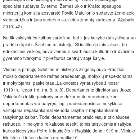
specialiai sudaryta Švietimo, Žemės ūkio ir Krašto apsaugos
ministerijų komisija apsvarstė Povilo Matulionio sudaryto žemėlapio
vietovardžius ir juos suderino su vietos žmonių vartosena (Ažubalis
2010, 42).
Ne tik valstybinės kalbos vartojimu, bet ir jos kokybe (taisyklingumu)
pradėjo rūpintis Švietimo ministerija. Ši institucija tais laikais, be
edukacinės veiklos, buvo vienas iš svarbiausių kultūrinio ir dvasinio
gyvenimo tvarkymo ir priežiūros centrų visoje šalyje.
Vienas iš pirmųjų Švietimo ministerijos žingsnių buvo Pradžios
mokslo departamento raštas pradedamųjų mokyklų inspektoriams
ir mokytojams, paskelbtas „Laikinosios vyriausybės žiniose“
1919 m. liepos 1 d. (nr. 8, p. 8). Departamento direktoriaus Juozo
Vokietaičio ir kitų pasirašytame dokumente nurodoma, kad
departamentas yra patyręs, jog „pradedamosiose mokyklose
vartojama nepakankamai vienoda rašyba ir nepakankamai
taisyklinga kalba“. Todėl departamentas prašo visų ir oficialiuose
raštuose, ir mokymo reikaluose tesekti tomis taisyklėmis ir rašyba,
kurios išdėstytos Petro Kriaušaičio ir Rygiškių Jono 1919 m. Vilniuje
išleistoje „Lietuvių kalbos gramatikoje“.