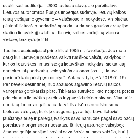
susirinkusi auditorija – 2000 tautos atstovų. Jie pareikalavo
Lietuvos autonomijos Rusijos imperijos sudėtyje, lietuvių kalbos
teisių viešajame gyvenime – valsčiuose ir mokyklose. Vis plačiau
plintanti lietuviška periodinė spauda, kuriamos gausios draugijos
skatino lietuviškąjį švietimą, lietuvių kalbos vartojimą viešose
vietose, bažnyčioje ir kt.
Tautines aspiracijas stiprino kilusi 1905 m. revoliucija. Jos metu
daug kur Lietuvoje pradėtos vaikyti rusiškos valsčių valdybos ir
kurtos lietuviškos, imtasi steigti lietuviškas mokyklas, siekta kitų
demokratinių pertvarkų, valstybinės autonomijos – „Lietuva
pasidarė kaip prisirpęs obuolys“ (Antanas Tyla, ŠA 2018 01 19).
Per beveik dešimtmetį nuo spaudos atgavimo lietuvių kalbos
vartojimas gerokai išsiplėtė. Tik karas sutrukdė, kad nespėta pereiti
prie plataus lietuviško pradinio ir ypač vidurinio mokymo. Visa tai ir
dar daugiau buvo galima padaryti tik atkūrus nepriklausomą
Lietuvos valstybę, kurioje dauguma gyventojų buvo lietuviai,
jaučiantys teisę ir pareigą tvarkytis savo namuose pagal savo pačių
poreikius ir prigimtines nuostatas. Iš tikrųjų atkurtoje valstybėje
žmonės galėjo pasijusti savimi savo šalyje su savo valdžia, kuri į