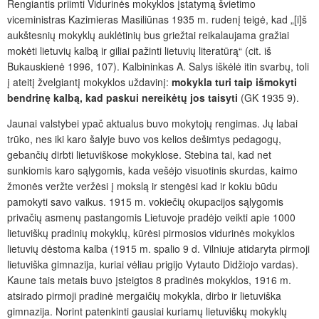
Rengiantis priimti Vidurinės mokyklos įstatymą švietimo
viceministras Kazimieras Masiliūnas 1935 m. rudenį teigė, kad „[i]š
aukštesnių mokyklų auklėtinių bus griežtai reikalaujama gražiai
mokėti lietuvių kalbą ir giliai pažinti lietuvių literatūrą“ (cit. iš
Bukauskienė 1996, 107). Kalbininkas A. Salys iškėlė itin svarbų, toli
į ateitį žvelgiantį mokyklos uždavinį:
mokykla turi taip išmokyti
bendrinę kalbą, kad paskui nereikėtų jos taisyti
(GK 1935 9).
Jaunai valstybei ypač aktualus buvo mokytojų rengimas. Jų labai
trūko, nes iki karo šalyje buvo vos kelios dešimtys pedagogų,
gebančių dirbti lietuviškose mokyklose. Stebina tai, kad net
sunkiomis karo sąlygomis, kada vešėjo visuotinis skurdas, kaimo
žmonės veržte veržėsi į mokslą ir stengėsi kad ir kokiu būdu
pamokyti savo vaikus. 1915 m. vokiečių okupacijos sąlygomis
privačių asmenų pastangomis Lietuvoje pradėjo veikti apie 1000
lietuviškų pradinių mokyklų, kūrėsi pirmosios vidurinės mokyklos
lietuvių dėstoma kalba (1915 m. spalio 9 d. Vilniuje atidaryta pirmoji
lietuviška gimnazija, kuriai vėliau prigijo Vytauto Didžiojo vardas).
Kaune tais metais buvo įsteigtos 8 pradinės mokyklos, 1916 m.
atsirado pirmoji pradinė mergaičių mokykla, dirbo ir lietuviška
gimnazija. Norint patenkinti gausiai kuriamų lietuviškų mokyklų