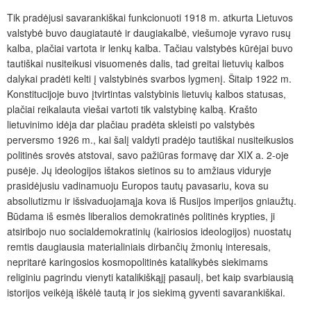
Tik pradėjusi savarankiškai funkcionuoti 1918 m. atkurta Lietuvos
valstybė buvo daugiatautė ir daugiakalbė, viešumoje vyravo rusų
kalba, plačiai vartota ir lenkų kalba. Tačiau valstybės kūrėjai buvo
tautiškai nusiteikusi visuomenės dalis, tad greitai lietuvių kalbos
dalykai pradėti kelti į valstybinės svarbos lygmenį. Šitaip 1922 m.
Konstitucijoje buvo įtvirtintas valstybinis lietuvių kalbos statusas,
plačiai reikalauta viešai vartoti tik valstybinę kalbą. Krašto
lietuvinimo idėja dar plačiau pradėta skleisti po valstybės
perversmo 1926 m., kai šalį valdyti pradėjo tautiškai nusiteikusios
politinės srovės atstovai, savo pažiūras formavę dar XIX a. 2-oje
pusėje. Jų ideologijos ištakos sietinos su to amžiaus viduryje
prasidėjusiu vadinamuoju Europos tautų pavasariu, kova su
absoliutizmu ir išsivaduojamąja kova iš Rusijos imperijos gniaužtų.
Būdama iš esmės liberalios demokratinės politinės krypties, ji
atsiribojo nuo socialdemokratinių (kairiosios ideologijos) nuostatų
remtis daugiausia materialiniais dirbančių žmonių interesais,
nepritarė karingosios kosmopolitinės katalikybės siekimams
religiniu pagrindu vienyti katalikiškąjį pasaulį, bet kaip svarbiausią
istorijos veikėją iškėlė tautą ir jos siekimą gyventi savarankiškai.