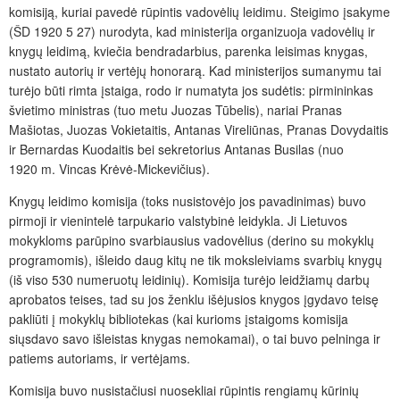
komisiją, kuriai pavedė rūpintis vadovėlių leidimu. Steigimo įsakyme
(ŠD 1920 5 27) nurodyta, kad ministerija organizuoja vadovėlių ir
knygų leidimą, kviečia bendradarbius, parenka leisimas knygas,
nustato autorių ir vertėjų honorarą. Kad ministerijos sumanymu tai
turėjo būti rimta įstaiga, rodo ir numatyta jos sudėtis: pirmininkas
švietimo ministras (tuo metu Juozas Tūbelis), nariai Pranas
Mašiotas, Juozas Vokietaitis, Antanas Vireliūnas, Pranas Dovydaitis
ir Bernardas Kuodaitis bei sekretorius Antanas Busilas (nuo
1920 m. Vincas Krėvė-Mickevičius).
Knygų leidimo komisija (toks nusistovėjo jos pavadinimas) buvo
pirmoji ir vienintelė tarpukario valstybinė leidykla. Ji Lietuvos
mokykloms parūpino svarbiausius vadovėlius (derino su mokyklų
programomis), išleido daug kitų ne tik moksleiviams svarbių knygų
(iš viso 530 numeruotų leidinių). Komisija turėjo leidžiamų darbų
aprobatos teises, tad su jos ženklu išėjusios knygos įgydavo teisę
pakliūti į mokyklų bibliotekas (kai kurioms įstaigoms komisija
siųsdavo savo išleistas knygas nemokamai), o tai buvo pelninga ir
patiems autoriams, ir vertėjams.
Komisija buvo nusistačiusi nuosekliai rūpintis rengiamų kūrinių