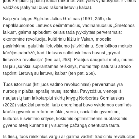
juos kreipiasi jų pačių kalba (atkurtos valstybės vyriausybės ir vietos
valdžios įsakymai buvo rašomi lietuvių kalba).
Kaip yra teigęs Algirdas Julius Greimas (1991, 259), du
nepriklausomos Lietuvos dešimtmečius, vadinamuosius „Smetonos
laikus“, galima apibūdinti keliais tada įvykdytais perversmais:
ekonomine revoliucija, kultūriniu lūžiu ir Vakarų modelio
pasirinkimu, galutiniu lietuviškumo įsitvirtinimu. Semiotikos mokslo
kūrėjas pabrėžė, kad Lietuvos sulietuvinimas buvusi „grynai
lietuviška revoliucija“ (ten pat, 258). Praėjus daugeliui metų, mums
tai jau „sunkiai suprantamas reiškinys, mums taip natūralu atrodo
tapdinti Lietuvą su lietuvių kalba“ (ten pat, 258).
Tuos istorinius (kiti juos vadino revoliuciniais) perversmus yra
nurodę ir plačiai aprašę mūsų istorikai. Pavyzdžiui, vienoje iš
naujausių tam laikotarpiui skirtų knygų Norbertas Černiauskas
(2022) vaizdžiai parodė, kaip energingai buvo vykdomos esminės
krašto gyvenimo reformos ūkio, verslo, socialinio gyvenimo,
kultūros ir švietimo srityse, kokiomis optimistinėmis nuotaikomis
gyveno ateitį kurianti ir į visuotinę pažangą orientuota tauta.
Iš tiesų, tuos reiškinius vargu ar galima vadinti tradiciniu revoliucijos