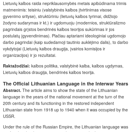
Lietuvių kalbos raida nepriklausomybės metais apibūdinama trimis
matmenimis: teisiniu (valstybinės kalbos įtvirtinimas visose
gyvenimo srityse), struktūriniu (lietuvių kalbos tyrimai, didžiojo
žodyno sudarymas ir kt.) ir ugdomuoju (modernios, struktūralizmo
pagrindais grįstos bendrinės kalbos teorijos sukūrimas ir jos
postulatų įgyvendinimas). Plačiau aptariami ideologiniai ugdomojo
darbo pagrindai (kaip sudedamoji tautinio auklėjimo dalis), to darbo
vykdytojai (Lietuvių kalbos draugija, įvairios komisijos ir
organizacijos) ir jo rezultatai.
Raktažodžiai:
kalbos politika, valstybinė kalba, kalbos ugdymas,
Lietuvių kalbos draugija, bendrinės kalbos teorija.
The Official Lithuanian Language in the Interwar Years
Abstract.
The article aims to show the state of the Lithuanian
language in the years of the national movement at the turn of t
he
20th century and its functioning in the restored independent
Lithuanian state from 1918 up to 1940 when it was occupied by the
USSR.
Under the rule of the Russian Empire, the Lithuanian language was