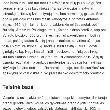
tada buvo ir tai, kad tuo metu iš užsienio studijų jau buvo grįžęs
jaunas energingas kalbininkas Pranas Skardžius ir aktyviai
įsitraukęs į lietuvių kalbos tyrėjų ir kalbos normintojų gretas. Greitai
prie jo prisidėjo kitas būsimasis kalbotyros autoritetas Antanas
Salys. 1930-ieji – tai ne tik Jono Jablonskio mirties metai, bet ir
žurnalų „Archivum Philologicum“ ir „Kalba“ leidimo pradžia, taip pat
Vytauto Didžiojo (500-ųjų mirties metinių) pagerbimo simboliniai
metai, pakėlę tautos dvasią į naujus darbus, sutvirtinę užmojus
toliau plėtoti valstybės ūkį, mokslą, kurti savitą kultūrą, ugdyti
gimtąją kalbą. Negalima užmiršti ir socioekonominių poslinkių,
kuriuos skatino turtėjanti ar praturtėjusi visuomenės dalis. Visų tų
užmojų rezultatai – brandžios modernios tautos susiformavimas –
išryškėjo ketvirto dešimtmečio antroje pusėje, bet dėl susiklosčiusių
aplinkybių beveik viskas buvo prarasta 5-o dešimtmečio pradžioje.
Teisinė bazė
Vasario 16-osios aktu atkūrus Lietuvos nepriklausomybę, dar turėjo
praeiti gerokai laiko, kol šalies gyvenimas pradėjo įeiti į normalias
vėžes. Lietuvių kalbos valstybinis statusas įtvirtintas tik 1922 m.