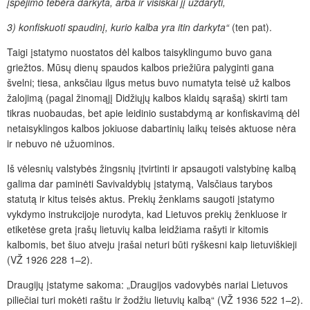
įspėjimo tebėra darkyta, arba ir visiškai jį uždaryti,
3) konfiskuoti spaudinį, kurio kalba yra itin darkyta“
(ten pat).
Taigi įstatymo nuostatos dėl kalbos taisyklingumo buvo gana
griežtos. Mūsų dienų spaudos kalbos priežiūra palyginti gana
švelni; tiesa, anksčiau ilgus metus buvo numatyta teisė už kalbos
žalojimą (pagal žinomąjį Didžiųjų kalbos klaidų sąrašą) skirti tam
tikras nuobaudas, bet apie leidinio sustabdymą ar konfiskavimą dėl
netaisyklingos kalbos jokiuose dabartinių laikų teisės aktuose nėra
ir nebuvo nė užuominos.
Iš vėlesnių valstybės žingsnių įtvirtinti ir apsaugoti valstybinę kalbą
galima dar paminėti Savivaldybių įstatymą, Valsčiaus tarybos
statutą ir kitus teisės aktus. Prekių ženklams saugoti įstatymo
vykdymo instrukcijoje nurodyta, kad Lietuvos prekių ženkluose ir
etiketėse greta įrašų lietuvių kalba leidžiama rašyti ir kitomis
kalbomis, bet šiuo atveju įrašai neturi būti ryškesni kaip lietuviškieji
(VŽ 1926 228 1–2).
Draugijų įstatyme sakoma: „Draugijos vadovybės nariai Lietuvos
piliečiai turi mokėti raštu ir žodžiu lietuvių kalbą“ (VŽ 1936 522 1–2).