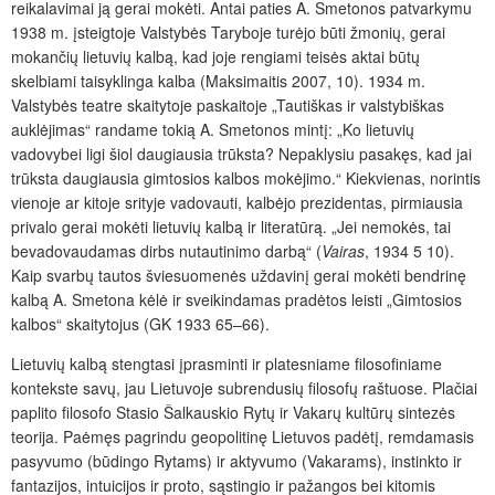
reikalavimai ją gerai mokėti. Antai paties A. Smetonos patvarkymu
1938 m. įsteigtoje Valstybės Taryboje turėjo būti žmonių, gerai
mokančių lietuvių kalbą, kad joje rengiami teisės aktai būtų
skelbiami taisyklinga kalba (Maksimaitis 2007, 10). 1934 m.
Valstybės teatre skaitytoje paskaitoje „Tautiškas ir valstybiškas
auklėjimas“ randame tokią A. Smetonos mintį: „Ko lietuvių
vadovybei ligi šiol daugiausia trūksta? Nepaklysiu pasakęs, kad jai
trūksta daugiausia gimtosios kalbos mokėjimo.“ Kiekvienas, norintis
vienoje ar kitoje srityje vadovauti, kalbėjo prezidentas, pirmiausia
privalo gerai mokėti lietuvių kalbą ir literatūrą. „Jei nemokės, tai
bevadovaudamas dirbs nutautinimo darbą“ (
Vairas
, 1934 5 10).
Kaip svarbų tautos šviesuomenės uždavinį gerai mokėti bendrinę
kalbą A. Smetona kėlė ir sveikindamas pradėtos leisti „Gimtosios
kalbos“ skaitytojus (GK 1933 65–66).
Lietuvių kalbą stengtasi įprasminti ir platesniame filosofiniame
kontekste savų, jau Lietuvoje subrendusių filosofų raštuose. Plačiai
paplito filosofo Stasio Šalkauskio Rytų ir Vakarų kultūrų sintezės
teorija. Paėmęs pagrindu geopolitinę Lietuvos padėtį, remdamasis
pasyvumo (būdingo Rytams) ir aktyvumo (Vakarams), instinkto ir
fantazijos, intuicijos ir proto, sąstingio ir pažangos bei kitomis