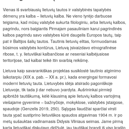
Vienas iš svarbiausių lietuvių tautos ir valstybinės tapatybės
dėmenų yra kalba – lietuvių kalba. Ne vieno tyrėjo darbuose
teigiama, kad mūsų valstybė sukurta filologiniu, arba lietuvių kalbos,
pagrindu, nors baigiantis Pirmajam pasauliniam karui pagrindinės
kalbos pagrindu savo valstybes kūrė daugelis Europos tautų, taip
pat ir Baltijos šalių tautos. Tautinis lietuvių elitas, formuodamas
būsimos valstybės kontūrus, Lietuvą įsivaizdavo etnografinėse
ribose, t. y. lietuviškai kalbančiose ar neseniai kalbėjusiose
teritorijose, tad kalbai teikė itin svarbią reikšmę.
Lietuva kaip savarankiškas projektas susiklostė tautinio atgimimo
laikotarpiu (XIX a. pab. – XX a. pr.), kada energingai formavosi
moderni lietuvių tauta. Lietuvybės idėja atsirado pagoniškoje
Lietuvoje, tik tada ji dar nebuvo įvardyta. Aušrininkai pirmieji
apibrėžė tautiškumą, kėlė klausimą apie lietuvių kalbos vartojimą
viešajame gyvenime – bažnyčioje, mokyklose, valstybės įstaigose,
spaudoje (Genzelis 2019, 250). Sąlygas liaudžiai sparčiai virsti
tauta ypač sustiprino lietuviškos spaudos atgavimas 1904 m. ir po
metų sušauktas vadinamasis Didysis Vilniaus seimas. Jame pirmą
kartą lietuviškai diskutavo didžiulė, jau tautiškai brandi iš viso krašto