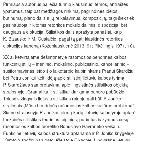
Pirmiausia autorius paliečia turinio klausimus: temos, antraštės
ypatumus, taip pat medžiagos rinkimą, pagrindinės idėjos
būtinumą, plano dalis ir jų reikalavimus, kompoziciją, taigi šiek tiek
pasinaudoja ir kitomis retorikos mokslo dalimis: dispozicija, bet
daugiausia elokucija. Stilistikos dalis aprašyta panašiai, kaip
K. Bizausko ir M. Gustaičio, pagal tą patį klasikinės retorikos
elokucijos kanoną (Koženiauskienė 2013, 91; Pikčilingis 1971, 16).
XX a. ketvirtajame dešimtmetyje rašomosios bendrinės kalbos
funkcinių stilių – meninio, mokslinio, publicistinio, kanceliarinio –
susiformavimas leido šio laikotarpio kalbininkams Pranui Skardžiui
bei Petru Jonikui kelti idėją apie stilistinį lietuvių kalbos tyrimą.
P. Skardžiaus samprotavimai apie lingvistinės stilistikos objektą
straipsnyje „Gramatika ir stilistika“ dar gana bendro pobūdžio.
Tolesnis žingsnis lietuvių stilistikos raidoje gali būti P. Joniko
straipsnis „Mūsų bendrinės rašomosios kalbos kultūros problema“.
Šiame straipsnyje P. Jonikas pirmą kartą lietuvių kalbotyroje aptarė
funkcinės stilistikos teorinius teiginius, perimtus iš žymaus čekų
rašomosios kalbos teoretiko Bohuslavo Havraneko veikalų.
Funkcinė lietuvių kalbos struktūra aptariama ir P. Joniko knygelėje
„Gimtojo žodžio baruose“, išleistoje Čikagoje. Lingvistinė lietuvių