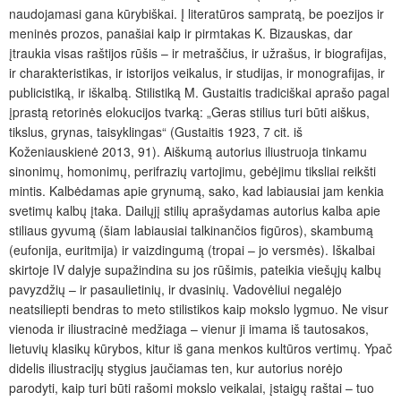
naudojamasi gana kūrybiškai. Į literatūros sampratą, be poezijos ir
meninės prozos, panašiai kaip ir pirmtakas K. Bizauskas, dar
įtraukia visas raštijos rūšis – ir metraščius, ir užrašus, ir biografijas,
ir charakteristikas, ir istorijos veikalus, ir studijas, ir monografijas, ir
publicistiką, ir iškalbą.
Stilistiką M. Gustaitis tradiciškai aprašo pagal
įprastą retorinės elokucijos tvarką: „Geras stilius turi būti aiškus,
tikslus, grynas, taisyklingas“ (Gustaitis 1923, 7 cit. iš
Koženiauskienė 2013, 91). Aiškumą autorius iliustruoja tinkamu
sinonimų, homonimų, perifrazių vartojimu, gebėjimu tiksliai reikšti
mintis. Kalbėdamas apie grynumą, sako, kad labiausiai jam kenkia
svetimų kalbų įtaka. Dailųjį stilių aprašydamas autorius kalba apie
stiliaus gyvumą (šiam labiausiai talkinančios figūros), skambumą
(eufonija, euritmija) ir vaizdingumą (tropai – jo versmės). Iškalbai
skirtoje IV dalyje supažindina su jos rūšimis, pateikia viešųjų kalbų
pavyzdžių – ir pasaulietinių, ir dvasinių. Vadovėliui negalėjo
neatsiliepti bendras to meto stilistikos kaip mokslo lygmuo. Ne visur
vienoda ir iliustracinė medžiaga – vienur ji imama iš tautosakos,
lietuvių klasikų kūrybos, kitur iš gana menkos kultūros vertimų. Ypač
didelis iliustracijų stygius jaučiamas ten, kur autorius norėjo
parodyti, kaip turi būti rašomi mokslo veikalai, įstaigų raštai – tuo