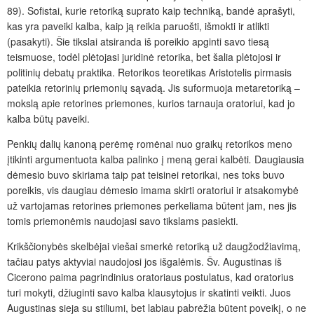
89). Sofistai, kurie retoriką suprato kaip techniką, bandė aprašyti,
kas yra paveiki kalba, kaip ją reikia paruošti, išmokti ir atlikti
(pasakyti). Šie tikslai atsiranda iš poreikio apginti savo tiesą
teismuose, todėl plėtojasi juridinė retorika, bet šalia plėtojosi ir
politinių debatų praktika. Retorikos teoretikas Aristotelis pirmasis
pateikia retorinių priemonių sąvadą. Jis suformuoja metaretoriką –
mokslą apie retorines priemones, kurios tarnauja oratoriui, kad jo
kalba būtų paveiki.
Penkių dalių kanoną perėmę romėnai nuo graikų retorikos meno
įtikinti argumentuota kalba
palinko į meną gerai kalbėti
.
Daugiausia
dėmesio buvo skiriama taip pat teisinei retorikai, nes toks buvo
poreikis, vis daugiau dėmesio imama skirti oratoriui ir atsakomybė
už vartojamas retorines priemones perkeliama būtent jam, nes jis
tomis priemonėmis naudojasi savo tikslams pasiekti.
Krikščionybės skelbėjai viešai smerkė retoriką už daugžodžiavimą,
tačiau patys aktyviai naudojosi jos išgalėmis. Šv. Augustinas iš
Cicerono paima pagrindinius oratoriaus postulatus, kad oratorius
turi mokyti, džiuginti savo kalba klausytojus ir skatinti veikti. Juos
Augustinas sieja su stiliumi, bet labiau pabrėžia būtent poveikį, o ne