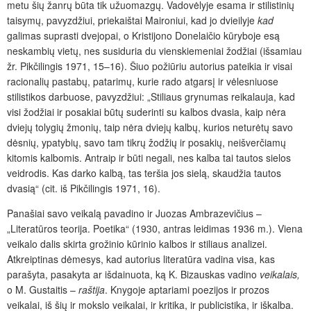
metu šių žanrų būta tik užuomazgų. Vadovėlyje esama ir stilistinių
taisymų, pavyzdžiui, priekaištai Maironiui, kad jo dvieilyje
kad
galimas suprasti dvejopai, o Kristijono Donelaičio kūryboje esą
neskambių vietų, nes susiduria du vienskiemeniai žodžiai (išsamiau
žr. Pikčilingis 1971, 15–16). Šiuo požiūriu autorius pateikia ir visai
racionalių pastabų, patarimų, kurie rado atgarsį ir vėlesniuose
stilistikos darbuose, pavyzdžiui: „Stiliaus grynumas reikalauja, kad
visi žodžiai ir posakiai būtų suderinti su kalbos dvasia, kaip nėra
dviejų tolygių žmonių, taip nėra dviejų kalbų, kurios neturėtų savo
dėsnių, ypatybių, savo tam tikrų žodžių ir posakių, neišverčiamų
kitomis kalbomis. Antraip ir būti negali, nes kalba tai tautos sielos
veidrodis. Kas darko kalbą, tas teršia jos sielą, skaudžia tautos
dvasią“ (cit. iš Pikčilingis 1971, 16).
Panašiai savo veikalą pavadino ir Juozas Ambrazevičius –
„Literatūros teorija. Poetika“ (1930, antras leidimas 1936 m.). Viena
veikalo dalis skirta grožinio kūrinio kalbos ir stiliaus analizei.
Atkreiptinas dėmesys, kad autorius literatūra vadina visa, kas
parašyta, pasakyta ar išdainuota, ką K. Bizauskas vadino
veikalais,
o M. Gustaitis –
raštija
. Knygoje aptariami poezijos ir prozos
veikalai, iš šių ir mokslo veikalai, ir kritika, ir publicistika, ir
iškalba.