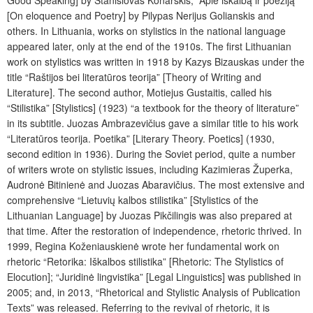
[On eloquence and Poetry] by Pilypas Nerijus Golianskis and
others. In Lithuania, works on stylistics in the national language
appeared later, only at the end of the 1910s. The first Lithuanian
work on stylistics was written in 1918 by Kazys Bizauskas under the
title “Raštijos bei literatūros teorija” [Theory of Writing and
Literature]. The second author, Motiejus Gustaitis, called his
“Stilistika” [Stylistics] (1923) “a textbook for the theory of literature”
in its subtitle. Juozas Ambrazevičius gave a similar title to his work
“Literatūros teorija. Poetika” [Literary Theory. Poetics] (1930,
second edition in 1936). During the Soviet period, quite a number
of writers wrote on stylistic issues, including Kazimieras Župerka,
Audronė Bitinienė and Juozas Abaravičius. The most extensive and
comprehensive “Lietuvių kalbos stilistika” [Stylistics of the
Lithuanian Language] by Juozas Pikčilingis was also prepared at
that time. After the restoration of independence, rhetoric thrived. In
1999, Regina Koženiauskienė wrote her fundamental work on
rhetoric “Retorika: Iškalbos stilistika” [Rhetoric: The Stylistics of
Elocution]; “Juridinė lingvistika” [Legal Linguistics] was published in
2005; and, in 2013, “Rhetorical and Stylistic Analysis of Publication
Texts” was released. Referring to the revival of rhetoric, it is