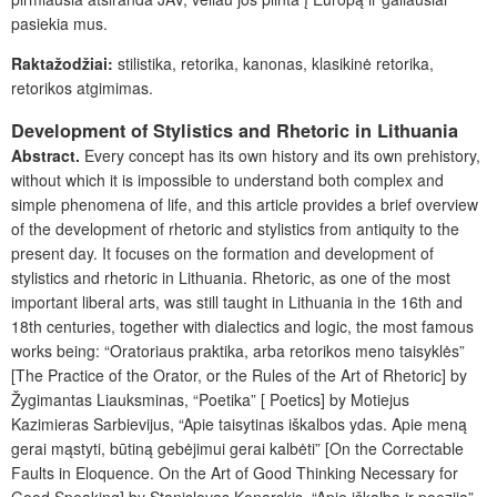
pasiekia mus.
Raktažodžiai:
stilistika, retorika, kanonas, klasikinė retorika,
retorikos atgimimas.
Development of Stylistics and Rhetoric in Lithuania
Abstract.
Every concept has its own history and its own prehistory,
without which it is impossible to understand both complex and
simple phenomena of life, and this article provides a brief overview
of the development of rhetoric and stylistics from antiquity to the
present day. It focuses on the formation and development of
stylistics and rhetoric in Lithuania. Rhetoric, as one of the most
important liberal arts, was still taught in Lithuania in the 16th and
18th centuries, together with dialectics and logic, the most famous
works being: “Oratoriaus praktika, arba retorikos meno taisyklės”
[The Practice of the Orator, or the Rules of the Art of Rhetoric] by
Žygimantas Liauksminas, “Poetika” [ Poetics] by Motiejus
Kazimieras Sarbievijus, “Apie taisytinas iškalbos ydas. Apie meną
gerai mąstyti, būtiną gebėjimui gerai kalbėti” [On the Correctable
Faults in Eloquence. On the Art of Good Thinking Necessary for
Good Speaking] by Stanislovas Konarskis, “Apie iškalbą ir poeziją”