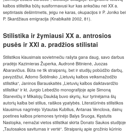
kalbos stilistika būtų susiformavusi kur kas anksčiau nei XX a.
septintasis dešimtmetis, jeigu ne karas, okupacijos ir P. Joniko bei
P. Skardžiaus emigracija (Knabikaitė 2002, 81).
Stilistika ir žymiausi XX a. antrosios
pusės ir XXI a. pradžios stilistai
Stilistikos klausimais sovietmečiu rašyta gana daug, savo darbus
pradėjo Kazimieras Župerka, Audronė Bitinienė, Juozas
Abaravičius. Būta ne tik straipsnių, bet ir studijų pobūdžio darbų,
pavyzdžiui, Adomo Šoblinsko „Lietuvių kalbos veiksmažodžio
stilistika“, Janinos Barauskaitės „Lietuvių kalbos daiktavardžio
stilistika“ ir kt. Jurgio Lebedžio monografijoje apie Simoną
Stanevičių ir Mikalojų Daukšą buvo skyrių, kur tyrinėjama šių
autorių kalba bei stilius, raiškos ypatybės. Literatūrinės stilistikos
klausimus nagrinėjo Vytautas Kubilius, Antanas Venclova, dainų
poetines kalbos priemones tyrinėjo Balys Sruoga, Kęstutis
Nastopka, nemažai vietos stilistikai skirta Donato Saukos studijoje
„Tautosakos savitumas ir vertė“. Straipsnių apie grožinio kūrinio