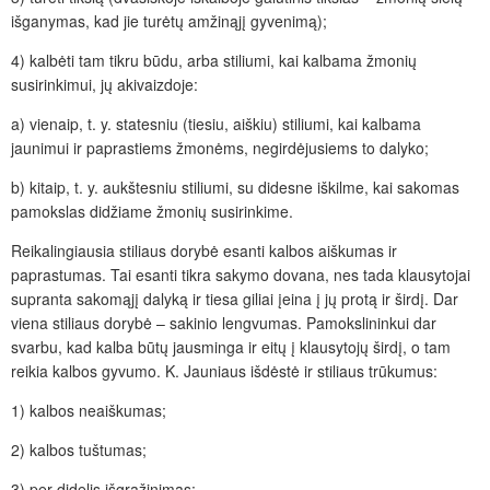
išganymas, kad jie turėtų amžinąjį gyvenimą);
4) kalbėti tam tikru būdu, arba stiliumi, kai kalbama žmonių
susirinkimui, jų akivaizdoje:
a) vienaip, t. y. statesniu (tiesiu, aiškiu) stiliumi, kai kalbama
jaunimui ir paprastiems žmonėms, negirdėjusiems to dalyko;
b) kitaip, t. y. aukštesniu stiliumi, su didesne iškilme, kai sakomas
pamokslas didžiame žmonių susirinkime.
Reikalingiausia stiliaus dorybė esanti kalbos aiškumas ir
paprastumas. Tai esanti tikra sakymo dovana, nes tada klausytojai
supranta sakomąjį dalyką ir tiesa giliai įeina į jų protą ir širdį. Dar
viena stiliaus dorybė – sakinio lengvumas. Pamokslininkui dar
svarbu, kad kalba būtų jausminga ir eitų į klausytojų širdį, o tam
reikia kalbos gyvumo. K. Jauniaus išdėstė ir stiliaus trūkumus:
1) kalbos neaiškumas;
2) kalbos tuštumas;
3) per didelis išgražinimas;