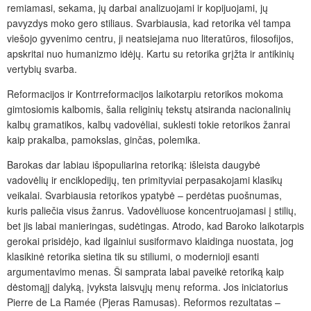
remiamasi, sekama, jų darbai analizuojami ir kopijuojami, jų
pavyzdys moko gero stiliaus. Svarbiausia, kad retorika vėl tampa
viešojo gyvenimo centru, ji neatsiejama nuo literatūros, filosofijos,
apskritai nuo humanizmo idėjų. Kartu su retorika grįžta ir antikinių
vertybių svarba.
Reformacijos ir Kontrreformacijos laikotarpiu retorikos mokoma
gimtosiomis kalbomis, šalia religinių tekstų atsiranda nacionalinių
kalbų gramatikos, kalbų vadovėliai, suklesti tokie retorikos žanrai
kaip prakalba, pamokslas, ginčas, polemika.
Barokas dar labiau išpopuliarina retoriką: išleista daugybė
vadovėlių ir enciklopedijų, ten primityviai perpasakojami klasikų
veikalai. Svarbiausia retorikos ypatybė – perdėtas puošnumas,
kuris paliečia visus žanrus. Vadovėliuose koncentruojamasi į stilių,
bet jis labai manieringas, sudėtingas. Atrodo, kad Baroko laikotarpis
gerokai prisidėjo, kad ilgainiui susiformavo klaidinga nuostata, jog
klasikinė retorika sietina tik su stiliumi, o modernioji esanti
argumentavimo menas. Ši samprata labai paveikė retoriką kaip
dėstomąjį dalyką, įvyksta laisvųjų menų reforma. Jos iniciatorius
Pierre de La Ramée (Pjeras Ramusas). Reformos rezultatas –