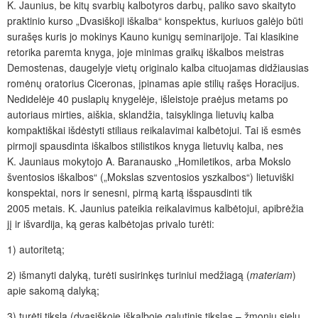
K. Jaunius, be kitų svarbių kalbotyros darbų, paliko savo skaityto
praktinio kurso „Dvasiškoji iškalba“ konspektus, kuriuos galėjo būti
surašęs kuris jo mokinys Kauno kunigų seminarijoje. Tai klasikine
retorika paremta knyga, joje minimas graikų iškalbos meistras
Demostenas, daugelyje vietų originalo kalba cituojamas didžiausias
romėnų oratorius Ciceronas, įpinamas apie stilių rašęs Horacijus.
Nedidelėje 40 puslapių knygelėje, išleistoje praėjus metams po
autoriaus mirties, aiškia, sklandžia, taisyklinga lietuvių kalba
kompaktiškai išdėstyti stiliaus reikalavimai kalbėtojui. Tai iš esmės
pirmoji spausdinta iškalbos stilistikos knyga lietuvių kalba, nes
K. Jauniaus mokytojo A. Baranausko „Homiletikos, arba Mokslo
šventosios iškalbos“ („Mokslas szventosios yszkalbos“) lietuviški
konspektai, nors ir senesni, pirmą kartą išspausdinti tik
2005 metais. K. Jaunius pateikia reikalavimus kalbėtojui, apibrėžia
jį ir išvardija, ką geras kalbėtojas privalo turėti:
1) autoritetą;
2) išmanyti dalyką, turėti susirinkęs turiniui medžiagą (
materiam
)
apie sakomą dalyką;
3) turėti tikslą (dvasiškoje iškalboje galutinis tikslas – žmonių sielų