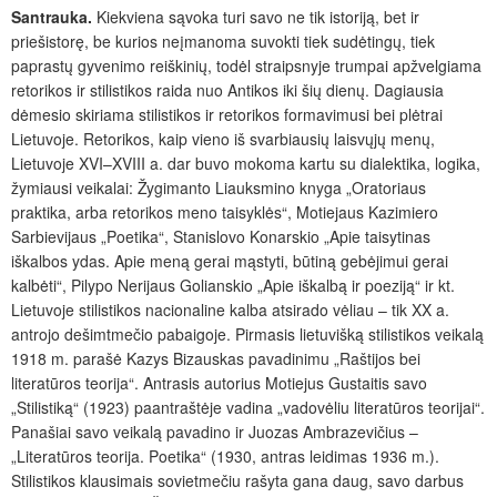
Santrauka.
Kiekviena sąvoka turi savo ne tik istoriją, bet ir
priešistorę, be kurios neįmanoma suvokti tiek sudėtingų, tiek
paprastų gyvenimo reiškinių, todėl straipsnyje trumpai apžvelgiama
retorikos ir stilistikos raida nuo Antikos iki šių dienų. Dagiausia
dėmesio skiriama stilistikos ir retorikos formavimusi bei plėtrai
Lietuvoje. Retorikos, kaip vieno iš svarbiausių laisvųjų menų,
Lietuvoje XVI–XVIII a. dar buvo mokoma kartu su dialektika, logika,
žymiausi veikalai: Žygimanto Liauksmino knyga „Oratoriaus
praktika, arba retorikos meno taisyklės“, Motiejaus Kazimiero
Sarbievijaus „Poetika“, Stanislovo Konarskio „Apie taisytinas
iškalbos ydas. Apie meną gerai mąstyti, būtiną gebėjimui gerai
kalbėti“, Pilypo Nerijaus Golianskio „Apie iškalbą ir poeziją“ ir kt.
Lietuvoje stilistikos nacionaline kalba atsirado vėliau – tik XX a.
antrojo dešimtmečio pabaigoje. Pirmasis lietuvišką stilistikos veikalą
1918 m. parašė Kazys Bizauskas pavadinimu „Raštijos bei
literatūros teorija“. Antrasis autorius Motiejus Gustaitis savo
„Stilistiką“ (1923) paantraštėje vadina „vadovėliu literatūros teorijai“.
Panašiai savo veikalą pavadino ir Juozas Ambrazevičius –
„Literatūros teorija. Poetika“ (1930, antras leidimas 1936
m.).
Stilistikos klausimais sovietmečiu rašyta gana daug, savo darbus