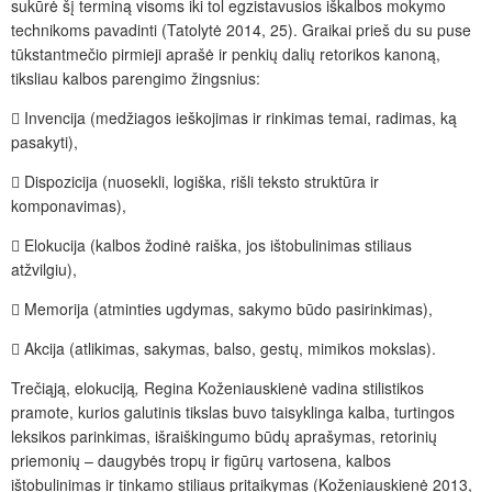
sukūrė šį terminą visoms iki tol egzistavusios iškalbos mokymo
technikoms pavadinti (Tatolytė 2014, 25). Graikai prieš du su puse
tūkstantmečio pirmieji aprašė ir penkių dalių retorikos kanoną,
tiksliau kalbos parengimo žingsnius:

Invencija (medžiagos ieškojimas ir rinkimas temai, radimas, ką
pasakyti),

Dispozicija (nuosekli, logiška, rišli teksto struktūra ir
komponavimas),

Elokucija (kalbos žodinė raiška, jos ištobulinimas stiliaus
atžvilgiu),

Memorija (atminties ugdymas, sakymo būdo pasirinkimas),

Akcija (atlikimas, sakymas, balso, gestų, mimikos mokslas).
Trečiąją, elokuciją
,
Regina Koženiauskienė vadina stilistikos
pramote, kurios galutinis tikslas buvo taisyklinga kalba, turtingos
leksikos parinkimas, išraiškingumo būdų aprašymas, retorinių
priemonių – daugybės tropų ir figūrų vartosena, kalbos
ištobulinimas ir tinkamo stiliaus pritaikymas (Koženiauskienė 2013,