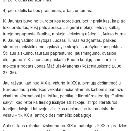
4) per didelis kalbos prastumas, arba žemumas.
K. Jaunius buvo ne tik retorikos teoretikas, bet ir praktikas, kaip tik
toks oratorius, kokį pats aprašo. Jis gerai mokėjo lietuvių kalbą,
turėjo nepaprastą iškalbą, mokėjo kiekvieną uždegti. „Aukso burna“
K. Jaunių vadino rašytojas Juozas Tumas-Vaižgantas, palikęs
storame mokykliniame sąsiuvinyje stropiai surašytus konspektus.
Stiliaus aiškumo, tauraus paprastumo, jausmingumo, dvasios
didingumo iš K. Jauniaus paskaitų Kauno kunigų seminarijoje
mokėsi ir poetas Jonas Mačiulis-Maironis (Koženiauskienė 2008,
27–36).
Jau rašyta, kad nuo XIX a. vidurio iki XX a. pirmųjų dešimtmečių
Europos tautų retorikos veikalai nacionalinėmis kalbomis pamažu
visai transformavosi į stilistiką, poetiką ir literatūros teoriją. Galima
sakyti, kad retorika tiesiog išsilydė stilistikoje, ištirpo literatūros
teorijos dalyje. Lietuvoje stilistikos nacionaline kalba atsirado
vėliau – tik XX a. antrojo dešimtmečio pabaigoje.
Apie stiliaus reikalus užsimenama XIX a. pabaigos ir XX a. pradžios