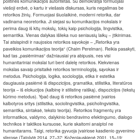
politinės komunikacijos autoritetas. Su demokratija formuojasi
viešoji erdvė, o kartu ir viešasis diskursas, kuris negalimas be
retorikos žinių. Formuojasi šiuolaikinė, moderni retorika, dar
vadinama neoretorika. Ji siejasi su komunikacijos mokslais ir
perima daug iš kitų mokslų, tokių kaip psichologija, lingvistika,
semantika. Vienas dalykas išlieka nuo seniausių laikų – įtikinimas.
Tai atsispindi ir naujosios retorikos sąvokoje – „Retorika yra
paveikios komunikacijos teorija“ (Chaim Perelman). Reikia pasakyti,
kad tas „pasiėmimas“ dažniausiai yra abipusis, nes visi
humanitariniai mokslai turi bent dalelę retorikos. Kiekvienas
mokslas savaip prisitaikė retorikos terminologiją, sąvokas ir
metodus. Psichologija, logika, sociologija, etika ir estetika
daugiausia pasiėmė iš dispozicijos, gramatika, stilistika, literatūros
teorija – iš elokucijos (kalbinę ir stilistinę raišką), dispozicijos (tekstų
kūrimo metodus). Ypač daug iš retorikos pasiėmė įvairios
kalbotyros sritys (stilistika, sociolingvistika, psicholingvistika,
semantika, sintaksė, teksto teorija). Retorikos fragmentų yra
informatikos, valdymo, dalykinio bendravimo efektingumo, dialogo
technikos ir taktikos kursuose, kurie skaitomi anaiptol ne
humanitarams. Taigi, retorika gyvuoja įvairiose kasdienio gyvenimo
sferose (Tatolytė 2014, 27–37; Koženiauskienė 2001, 15–19;