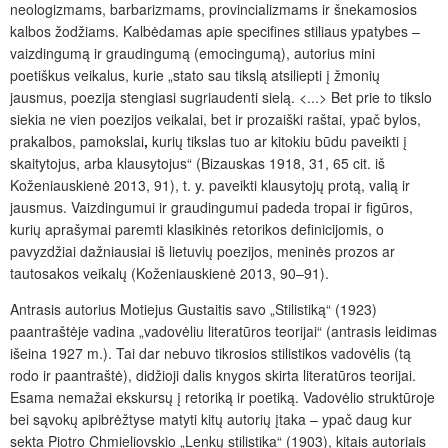
neologizmams, barbarizmams, provincializmams ir šnekamosios
kalbos žodžiams. Kalbėdamas apie specifines stiliaus ypatybes –
vaizdingumą ir graudingumą (emocingumą), autorius mini
poetiškus veikalus, kurie „stato sau tikslą atsiliepti į žmonių
jausmus, poezija stengiasi sugriaudenti sielą. <...> Bet prie to tikslo
siekia ne vien poezijos veikalai, bet ir prozaiški raštai, ypač bylos,
prakalbos, pamokslai
,
kurių tikslas tuo ar kitokiu būdu paveikti į
skaitytojus, arba klausytojus“ (Bizauskas 1918, 31, 65 cit. iš
Koženiauskienė 2013, 91), t. y. paveikti klausytojų protą, valią ir
jausmus. Vaizdingumui ir graudingumui padeda tropai ir figūros,
kurių aprašymai paremti klasikinės retorikos definicijomis, o
pavyzdžiai dažniausiai iš lietuvių poezijos, meninės prozos ar
tautosakos veikalų (Koženiauskienė 2013, 90–91).
Antrasis autorius Motiejus Gustaitis savo „Stilistiką“ (1923)
paantraštėje vadina „vadovėliu literatūros teorijai“ (antrasis leidimas
išeina 1927 m.). Tai dar nebuvo tikrosios stilistikos vadovėlis (tą
rodo ir paantraštė), didžioji dalis knygos skirta literatūros teorijai.
Esama nemažai ekskursų į retoriką ir poetiką. Vadovėlio struktūroje
bei sąvokų apibrėžtyse matyti kitų autorių įtaka – ypač daug kur
sekta Piotro Chmieliovskio „Lenkų stilistika“ (1903), kitais autoriais