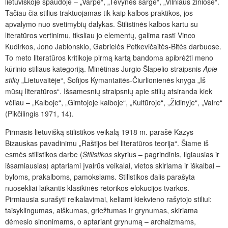
lietuviškoje spaudoje – „Varpe“, „Tėvynės sarge“, „Vilniaus žiniose“.
Tačiau čia stilius traktuojamas tik kaip kalbos praktikos, jos
apvalymo nuo svetimybių dalykas. Stilistinės kalbos kartu su
literatūros vertinimu, tiksliau jo elementų, galima rasti Vinco
Kudirkos, Jono Jablonskio, Gabrielės Petkevičaitės-Bitės darbuose.
To meto literatūros kritikoje pirmą kartą bandoma apibrėžti meno
kūrinio stiliaus kategoriją. Minėtinas Jurgio Šlapelio straipsnis
Apie
stilių
„Lietuvaitėje“, Sofijos Kymantaitės-Čiurlionienės knyga „Iš
mūsų literatūros“. Išsamesnių straipsnių apie stilių atsiranda kiek
vėliau – „Kalboje“, „Gimtojoje kalboje“, „Kultūroje“, „Židinyje“, „Vaire“
(Pikčilingis 1971, 14).
Pirmasis lietuvišką stilistikos veikalą 1918 m. parašė Kazys
Bizauskas pavadinimu „Raštijos bei literatūros teorija“. Šiame iš
esmės stilistikos darbe (
Stilistikos
skyrius – pagrindinis, ilgiausias ir
išsamiausias) aptariami įvairūs veikalai, vietos skiriama ir iškalbai –
byloms, prakalboms, pamokslams. Stilistikos dalis parašyta
nuosekliai laikantis klasikinės retorikos elokucijos tvarkos.
Pirmiausia surašyti reikalavimai, keliami kiekvieno rašytojo stiliui:
taisyklingumas, aiškumas, griežtumas ir grynumas, skiriama
dėmesio sinonimams, o aptariant grynumą – archaizmams,