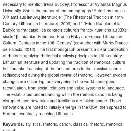
necessary to mention Irena Buckley, Professor at Vytautas Magnus
University. She is the author of the monographs “Retorikos tradicija
XIX amžiaus lietuvių literatūroje” [The Rhetorical Tradition in 19th-
Century Lithuanian Literature] (2006) and “L’Eden lituanien et la
Babylone française: les contacts culturels franco-lituaniens au XIXe
siècle” [Lithuanian Eden and French Babylon: Franco-Lithuanian
Cultural Contacts in the 19th Century] (co-author with Marie-France
de Palacio, 2012). The first monograph presents a clear conception
of rhetoric, applying rhetorical analysis principles to 19th-century
Lithuanian literature and updating the tradition of rhetorical culture
in Lithuania. Teaching of rhetoric adheres to the classical canon
rediscovered during the global revival of rhetoric. However, evident
changes are occurring, as everything in the world undergoes
reevaluation, from social relations and value systems to language.
The established understanding within the rhetoric canon is being
disrupted, and new rules and traditions are taking shape. These
innovations are noted to initially emerge in the USA, then spread to
Europe, eventually reaching Lithuania.
Keywords:
stylistics, rhetoric, canon, classical rhetoric, rhetorical
revival.