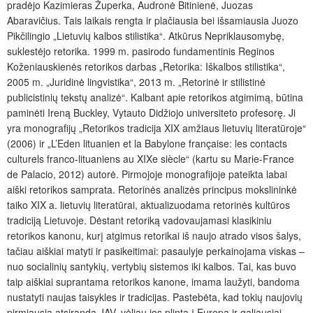
pradėjo Kazimieras Župerka, Audronė Bitinienė, Juozas
Abaravičius. Tais laikais rengta ir plačiausia bei išsamiausia Juozo
Pikčilingio „Lietuvių kalbos stilistika“. Atkūrus Nepriklausomybę,
suklestėjo retorika. 1999
m. pasirodo fundamentinis Reginos
Koženiauskienės retorikos darbas „Retorika: Iškalbos stilistika“,
2005
m. „Juridinė lingvistika“, 2013
m. „Retorinė ir stilistinė
publicistinių tekstų analizė“. Kalbant apie retorikos atgimimą, būtina
paminėti Ireną Buckley, Vytauto Didžiojo universiteto profesorę. Ji
yra monografijų „Retorikos tradicija XIX amžiaus lietuvių literatūroje“
(2006) ir „L’Eden lituanien et la Babylone française: les contacts
culturels franco-lituaniens au XIXe siècle“ (kartu su Marie-France
de Palacio, 2012) autorė. Pirmojoje monografijoje pateikta labai
aiški retorikos samprata. Retorinės analizės principus mokslininkė
taiko XIX
a. lietuvių literatūrai, aktualizuodama retorinės kultūros
tradiciją Lietuvoje. Dėstant retoriką vadovaujamasi klasikiniu
retorikos kanonu, kurį atgimus retorikai iš naujo atrado visos šalys,
tačiau aiškiai matyti ir pasikeitimai: pasaulyje perkainojama viskas –
nuo socialinių santykių, vertybių sistemos iki kalbos. Tai, kas buvo
taip aiškiai suprantama retorikos kanone, imama laužyti, bandoma
nustatyti naujas taisykles ir tradicijas. Pastebėta, kad tokių naujovių
pirmiausia atsiranda JAV, vėliau jos plinta į Europą ir galiausiai