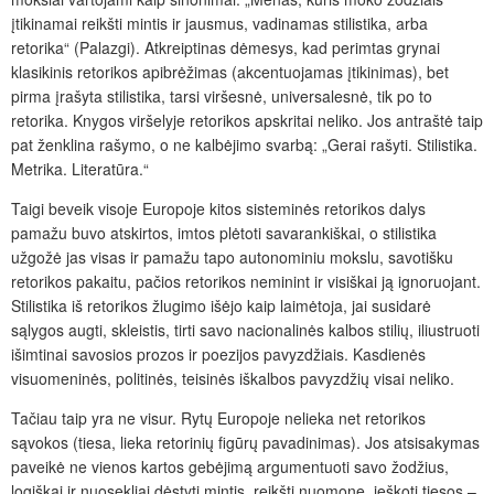
įtikinamai reikšti mintis ir jausmus, vadinamas stilistika, arba
retorika“ (Palazgi). Atkreiptinas dėmesys, kad perimtas grynai
klasikinis retorikos apibrėžimas (akcentuojamas įtikinimas), bet
pirma įrašyta stilistika, tarsi viršesnė, universalesnė, tik po to
retorika. Knygos viršelyje retorikos apskritai neliko. Jos antraštė taip
pat ženklina rašymo, o ne kalbėjimo svarbą: „Gerai rašyti. Stilistika.
Metrika. Literatūra.“
Taigi beveik visoje Europoje kitos sisteminės retorikos dalys
pamažu buvo atskirtos, imtos plėtoti savarankiškai, o stilistika
užgožė jas visas ir pamažu tapo autonominiu mokslu, savotišku
retorikos pakaitu, pačios retorikos neminint ir visiškai ją ignoruojant.
Stilistika iš retorikos žlugimo išėjo kaip laimėtoja, jai susidarė
sąlygos augti, skleistis, tirti savo nacionalinės kalbos stilių, iliustruoti
išimtinai savosios prozos ir poezijos pavyzdžiais. Kasdienės
visuomeninės, politinės, teisinės iškalbos pavyzdžių visai neliko.
Tačiau taip yra ne visur. Rytų Europoje nelieka net retorikos
sąvokos (tiesa, lieka retorinių figūrų pavadinimas). Jos atsisakymas
paveikė ne vienos kartos gebėjimą argumentuoti savo žodžius,
logiškai ir nuosekliai dėstyti mintis, reikšti nuomonę, ieškoti tiesos –