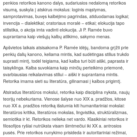
penkios retorikos kanono dalys, sudariusios nedalomą retorikos
visumą, suskyla į atskirus mokslus: loginis mąstymas,
samprotavimas, buvęs kalbėjimo pagrindas, atiduodamas logikai;
invencija – dialektikai; oratoriaus moralė – etikai; elokucija tapo
stilistika, o akcija imta vadinti elokucija. Ji P. Ramée buvo
suprantama kaip viešųjų kalbų atlikimo, sakymo menas.
Apšvietos laikais atsisakoma P. Ramée idėjų, bandoma grįžti prie
penkių dalių kanono, keliama mintis, kad sudėtingas stilius trukdo
suprasti mintį, todėl teigiama, kad kalba turi būti aiški, paprasta ir
taisyklinga. Kalba suvokiama kaip minčių perteikimo priemonė,
svarbiausias reikalavimas stiliui – aiški ir suprantama mintis.
Retorika imama sieti su literatūra, gilinamasi į kalbos prigimtį.
Atsiradus literatūros mokslui, retorika kaip disciplina nyksta, naujų
teorijų nebekuriama. Vienose šalyse nuo XIX a. pradžios, kitose
nuo XX a. pradžios retoriką išstumia kiti humanitariniai mokslai:
literatūros kritika, literatūros mokslas, lingvistika, struktūralizmas,
semiotika ir kt. Retorikos nelieka net vardo. Klasikiniai retorikos ir
filosofijos ryšiai nutrūksta visam šimtmečiui iki XX a. antrosios
pusės. Prie retorikos nunykimo prisideda ir autoritariniai režimai,