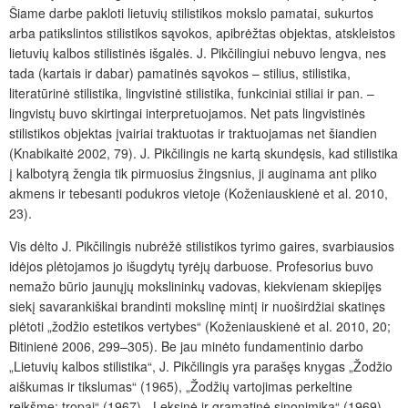
Šiame darbe pakloti lietuvių stilistikos mokslo pamatai, sukurtos
arba patikslintos stilistikos sąvokos, apibrėžtas objektas, atskleistos
lietuvių kalbos stilistinės išgalės. J. Pikčilingiui nebuvo lengva, nes
tada (kartais ir dabar) pamatinės sąvokos – stilius, stilistika,
literatūrinė stilistika, lingvistinė stilistika, funkciniai stiliai ir pan. –
lingvistų buvo skirtingai interpretuojamos. Net pats lingvistinės
stilistikos objektas įvairiai traktuotas ir traktuojamas net šiandien
(Knabikaitė 2002, 79). J. Pikčilingis ne kartą skundęsis, kad stilistika
į kalbotyrą žengia tik pirmuosius žingsnius, ji auginama ant pliko
akmens ir tebesanti podukros vietoje (Koženiauskienė et al. 2010,
23).
Vis dėlto J. Pikčilingis nubrėžė stilistikos tyrimo gaires, svarbiausios
idėjos plėtojamos jo išugdytų tyrėjų darbuose. Profesorius buvo
nemažo būrio jaunųjų mokslininkų vadovas, kiekvienam skiepijęs
siekį savarankiškai brandinti mokslinę mintį ir nuoširdžiai skatinęs
plėtoti „žodžio estetikos vertybes“ (Koženiauskienė et al. 2010, 20;
Bitinienė 2006, 299–305). Be jau minėto fundamentinio darbo
„Lietuvių kalbos stilistika“, J. Pikčilingis yra parašęs knygas „Žodžio
aiškumas ir tikslumas“ (1965), „Žodžių vartojimas perkeltine
reikšme: tropai“ (1967), „Leksinė ir gramatinė sinonimika“ (1969),