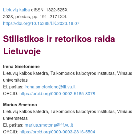
Lietuvių kalba
eISSN: 1822-525X
2023, priedas, pp. 191–217 DOI:
https://doi.org/10.15388/LK.2023.
18.07
Stilistikos ir retorikos raida
Lietuvoje
Irena Smetonienė
Lietuvių kalbos katedra, Taikomosios kalbotyros institutas, Vilniaus
universitetas
El.
paštas:
irena.smetoniene@flf.vu.lt
ORCID:
https://orcid.org/0000-0002-5165-8078
Marius Smetona
Lietuvių kalbos katedra, Taikomosios kalbotyros institutas, Vilniaus
universitetas
El.
paštas:
marius.smetona@flf.vu.lt
ORCID:
https://orcid.org/0000-0003-2816-5504