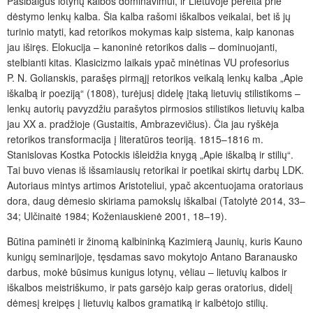
Pasibaigus lotynų kalbos dominavimui, ir Lietuvoje pereita prie
dėstymo lenkų kalba. Šia kalba rašomi iškalbos veikalai, bet iš jų
turinio matyti, kad retorikos mokymas kaip sistema, kaip kanonas
jau iširęs. Elokucija – kanoninė retorikos dalis – dominuojanti,
stelbianti kitas. Klasicizmo laikais ypač minėtinas VU profesorius
P. N. Golianskis, parašęs pirmąjį retorikos veikalą lenkų kalba „Apie
iškalbą ir poeziją“ (1808), turėjusį didelę įtaką lietuvių stilistikoms –
lenkų autorių pavyzdžiu parašytos pirmosios stilistikos lietuvių kalba
jau XX a. pradžioje (Gustaitis, Ambrazevičius). Čia jau ryškėja
retorikos transformacija į literatūros teoriją. 1815–1816 m.
Stanislovas Kostka Potockis išleidžia knygą „Apie iškalbą ir stilių“.
Tai buvo vienas iš išsamiausių retorikai ir poetikai skirtų darbų LDK.
Autoriaus mintys artimos Aristoteliui, ypač akcentuojama oratoriaus
dora, daug dėmesio skiriama pamokslų iškalbai (Tatolytė 2014, 33–
34; Ulčinaitė 1984; Koženiauskienė 2001, 18–19).
Būtina paminėti ir žinomą kalbininką Kazimierą Jaunių, kuris Kauno
kunigų seminarijoje, tęsdamas savo mokytojo Antano Baranausko
darbus, mokė būsimus kunigus lotynų, vėliau – lietuvių kalbos ir
iškalbos meistriškumo, ir pats garsėjo kaip geras oratorius, didelį
dėmesį kreipęs į lietuvių kalbos gramatiką ir kalbėtojo stilių.