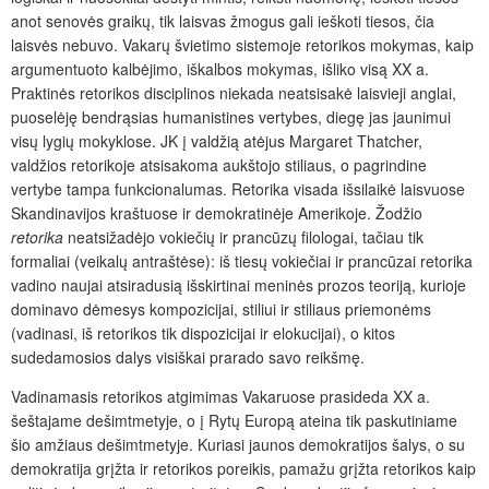
anot senovės graikų, tik laisvas žmogus gali ieškoti tiesos, čia
laisvės nebuvo. Vakarų švietimo sistemoje retorikos mokymas, kaip
argumentuoto kalbėjimo, iškalbos mokymas, išliko visą XX a.
Praktinės retorikos disciplinos niekada neatsisakė laisvieji anglai,
puoselėję bendrąsias humanistines vertybes, diegę jas jaunimui
visų lygių mokyklose. JK į valdžią atėjus Margaret Thatcher,
valdžios retorikoje atsisakoma aukštojo stiliaus, o pagrindine
vertybe tampa funkcionalumas. Retorika visada išsilaikė laisvuose
Skandinavijos kraštuose ir demokratinėje Amerikoje. Žodžio
retorika
neatsižadėjo vokiečių ir prancūzų filologai, tačiau tik
formaliai (veikalų antraštėse): iš tiesų vokiečiai ir prancūzai retorika
vadino naujai atsiradusią išskirtinai meninės prozos teoriją, kurioje
dominavo dėmesys kompozicijai, stiliui ir stiliaus priemonėms
(vadinasi, iš retorikos tik dispozicijai ir elokucijai), o kitos
sudedamosios dalys visiškai prarado savo reikšmę.
Vadinamasis retorikos atgimimas Vakaruose prasideda XX a.
šeštajame dešimtmetyje, o į Rytų Europą ateina tik paskutiniame
šio amžiaus dešimtmetyje. Kuriasi jaunos demokratijos šalys, o su
demokratija grįžta ir retorikos poreikis, pamažu grįžta retorikos kaip