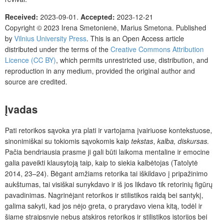
Received:
2023-09-01.
Accepted:
2023-12-21
Copyright © 2023
Irena Smetonienė, Marius Smetona.
Published
by
Vilnius University Press
.
This is an Open Access article
distributed under the terms of the
Creative Commons Attribution
Licence (CC BY)
, which permits unrestricted use, distribution, and
reproduction in any medium, provided the original author and
source are credited.
Įvadas
Pati retorikos sąvoka yra plati ir vartojama įvairiuose kontekstuose,
sinonimiškai su tokiomis sąvokomis kaip
tekstas
,
kalba,
diskursas.
Pačia bendriausia prasme ji gali būti laikoma mentaline ir emocine
galia paveikti klausytoją taip, kaip to siekia kalbėtojas (Tatolytė
2014, 23–24). Bėgant amžiams retorika tai iškildavo į pripažinimo
aukštumas, tai visiškai sunykdavo ir iš jos likdavo tik retorinių figūrų
pavadinimas. Nagrinėjant retorikos ir stilistikos raidą bei santykį,
galima sakyti, kad jos nėjo greta, o prarydavo viena kitą, todėl ir
šiame straipsnyje nebus atskiros retorikos ir stilistikos istorijos bei