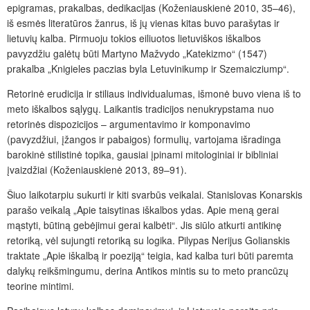
epigramas, prakalbas, dedikacijas (Koženiauskienė 2010, 35–46),
iš esmės literatūros žanrus, iš jų vienas kitas buvo parašytas ir
lietuvių kalba. Pirmuoju tokios eiliuotos lietuviškos iškalbos
pavyzdžiu galėtų būti Martyno Mažvydo „Katekizmo“ (1547)
prakalba „Knigieles paczias byla Letuvinikump ir Szemaicziump“.
Retorinė erudicija ir stiliaus individualumas, išmonė buvo viena iš to
meto iškalbos sąlygų. Laikantis tradicijos nenukrypstama nuo
retorinės dispozicijos – argumentavimo ir komponavimo
(pavyzdžiui, įžangos ir pabaigos) formulių, vartojama išradinga
barokinė stilistinė topika, gausiai įpinami mitologiniai ir bibliniai
įvaizdžiai (Koženiauskienė 2013, 89–91).
Šiuo laikotarpiu sukurti ir kiti svarbūs veikalai. Stanislovas Konarskis
parašo veikalą „Apie taisytinas iškalbos ydas. Apie meną gerai
mąstyti, būtiną gebėjimui gerai kalbėti“. Jis siūlo atkurti antikinę
retoriką, vėl sujungti retoriką su logika. Pilypas Nerijus Golianskis
traktate „Apie iškalbą ir poeziją“ teigia, kad kalba turi būti paremta
dalykų reikšmingumu, derina Antikos mintis su to meto prancūzų
teorine mintimi.