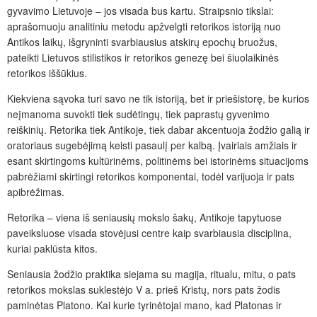
gyvavimo Lietuvoje – jos visada bus kartu. Straipsnio tikslai:
aprašomuoju analitiniu metodu apžvelgti retorikos istoriją nuo
Antikos laikų, išgryninti svarbiausius atskirų epochų bruožus,
pateikti Lietuvos stilistikos ir retorikos genezę bei šiuolaikinės
retorikos iššūkius.
Kiekviena sąvoka turi savo ne tik istoriją, bet ir priešistorę, be kurios
neįmanoma suvokti tiek sudėtingų, tiek paprastų gyvenimo
reiškinių. Retorika tiek Antikoje, tiek dabar akcentuoja žodžio galią ir
oratoriaus sugebėjimą keisti pasaulį per kalbą. Įvairiais amžiais ir
esant skirtingoms kultūrinėms, politinėms bei istorinėms situacijoms
pabrėžiami skirtingi retorikos komponentai, todėl varijuoja ir pats
apibrėžimas.
Retorika – viena iš seniausių mokslo šakų, Antikoje tapytuose
paveiksluose visada stovėjusi centre kaip svarbiausia disciplina,
kuriai paklūsta kitos.
Seniausia žodžio praktika siejama su magija, ritualu, mitu, o pats
retorikos mokslas suklestėjo V
a. prieš Kristų, nors pats žodis
paminėtas Platono. Kai kurie tyrinėtojai mano, kad Platonas ir