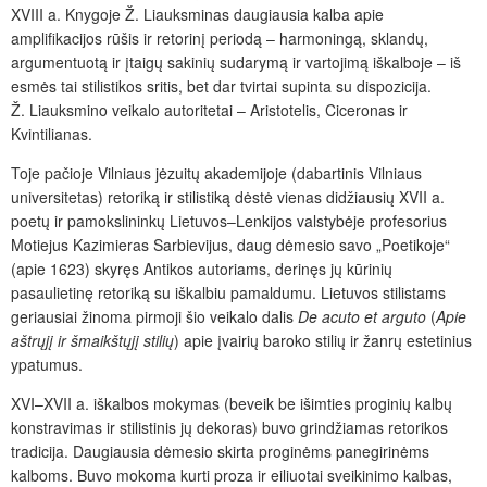
XVIII a. Knygoje Ž. Liauksminas daugiausia kalba apie
amplifikacijos rūšis ir retorinį periodą – harmoningą, sklandų,
argumentuotą ir įtaigų sakinių sudarymą ir vartojimą iškalboje – iš
esmės tai stilistikos sritis, bet dar tvirtai supinta su dispozicija.
Ž. Liauksmino veikalo autoritetai – Aristotelis, Ciceronas ir
Kvintilianas.
Toje pačioje Vilniaus jėzuitų akademijoje (dabartinis Vilniaus
universitetas) retoriką ir stilistiką dėstė vienas didžiausių XVII a.
poetų ir pamokslininkų Lietuvos–Lenkijos valstybėje profesorius
Motiejus Kazimieras Sarbievijus, daug dėmesio savo „Poetikoje“
(apie 1623) skyręs Antikos autoriams, derinęs jų kūrinių
pasaulietinę retoriką su iškalbiu pamaldumu. Lietuvos stilistams
geriausiai žinoma pirmoji šio veikalo dalis
De acuto et arguto
(
Apie
aštrųjį ir šmaikštųjį stilių
) apie įvairių baroko stilių ir žanrų estetinius
ypatumus.
XVI–XVII a. iškalbos mokymas (beveik be išimties proginių kalbų
konstravimas ir stilistinis jų dekoras) buvo grindžiamas retorikos
tradicija. Daugiausia dėmesio skirta proginėms panegirinėms
kalboms. Buvo mokoma kurti proza ir eiliuotai sveikinimo kalbas,