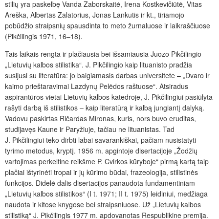
stilių yra paskelbę Vanda Zaborskaitė, Irena Kostkevičiūtė, Vitas
Areška, Albertas Zalatorius, Jonas Lankutis ir kt., tiriamojo
pobūdžio straipsnių spausdinta to meto žurnaluose ir laikraščiuose
(Pikčilingis 1971, 16–18).
Tais laikais rengta ir plačiausia bei išsamiausia Juozo Pikčilingio
„Lietuvių kalbos stilistika“. J. Pikčilingio kaip lituanisto pradžia
susijusi su literatūra: jo baigiamasis darbas universitete – „Dvaro ir
kaimo prieštaravimai Lazdynų Pelėdos raštuose“. Atsiradus
aspirantūros vietai Lietuvių kalbos katedroje, J. Pikčilingiui pasiūlyta
rašyti darbą iš stilistikos – kaip literatūrą ir kalbą jungiantį dalyką.
Vadovu paskirtas Ričardas Mironas, kuris, nors buvo eruditas,
studijavęs Kaune ir Paryžiuje, tačiau ne lituanistas. Tad
J. Pikčilingiui teko dirbti labai savarankiškai, pačiam nusistatyti
tyrimo metodus, kryptį. 1956 m. apgintoje disertacijoje „Žodžių
vartojimas perkeltine reikšme P. Cvirkos kūryboje“ pirmą kartą taip
plačiai ištyrinėti tropai ir jų kūrimo būdai, frazeologija, stilistinės
funkcijos. Didelė dalis disertacijos panaudota fundamentiniam
„Lietuvių kalbos stilistikos“ (I t. 1971; II t. 1975) leidiniui, medžiaga
naudota ir kitose knygose bei straipsniuose. Už „Lietuvių kalbos
stilistiką“ J. Pikčilingis 1977 m. apdovanotas Respublikine premija.