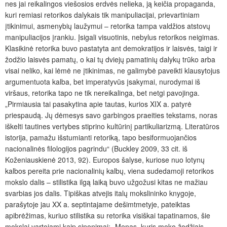
nes jai reikalingos viešosios erdvės nelieka, ją keičia propaganda,
kuri remiasi retorikos dalykais tik manipuliacijai, prievartiniam
įtikinimui, asmenybių laužymui – retorika tampa valdžios atstovų
manipuliacijos įrankiu. Įsigali visuotinis, nebylus retorikos neigimas.
Klasikinė retorika buvo pastatyta ant demokratijos ir laisvės, taigi ir
žodžio laisvės pamatų, o kai tų dviejų pamatinių dalykų trūko arba
visai neliko, kai lėmė ne įtikinimas, ne galimybė paveikti klausytojus
argumentuota kalba, bet imperatyvūs įsakymai, nurodymai iš
viršaus, retorika tapo ne tik nereikalinga, bet netgi pavojinga.
„Pirmiausia tai pasakytina apie tautas, kurios XIX a. patyrė
priespaudą. Jų dėmesys savo garbingos praeities tekstams, noras
iškelti tautines vertybes stiprino kultūrinį partikuliarizmą. Literatūros
istorija, pamažu išstumianti retoriką, tapo besiformuojančios
nacionalinės filologijos pagrindu“ (Buckley 2009, 33 cit. iš
Koženiauskienė 2013, 92). Europos šalyse, kuriose nuo lotynų
kalbos pereita prie nacionalinių kalbų, viena sudedamoji retorikos
mokslo dalis – stilistika ilgą laiką buvo užgožusi kitas ne mažiau
svarbias jos dalis. Tipiškas atvejis italų mokslininko knygoje,
parašytoje jau XX a. septintajame dešimtmetyje, pateiktas
apibrėžimas, kuriuo stilistika su retorika visiškai tapatinamos, šie
mokslai vartojami kaip sinonimai: „Menas, kuris moko žodžiais