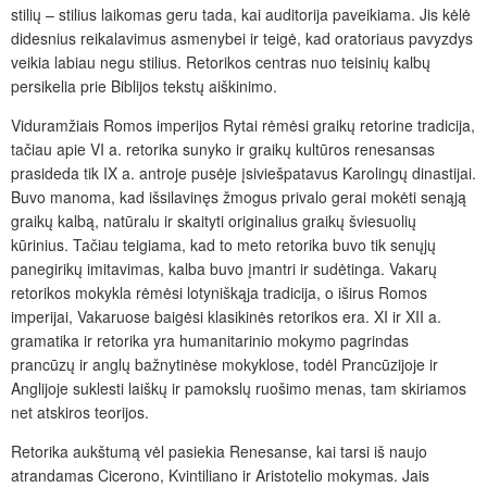
stilių – stilius laikomas geru tada, kai auditorija paveikiama. Jis kėlė
didesnius reikalavimus asmenybei ir teigė, kad oratoriaus pavyzdys
veikia labiau negu stilius. Retorikos centras nuo teisinių kalbų
persikelia prie Biblijos tekstų aiškinimo.
Viduramžiais Romos imperijos Rytai rėmėsi graikų retorine tradicija,
tačiau apie VI a. retorika sunyko ir graikų kultūros renesansas
prasideda tik IX a. antroje pusėje įsiviešpatavus Karolingų dinastijai.
Buvo manoma, kad išsilavinęs žmogus privalo gerai mokėti senąją
graikų kalbą, natūralu ir skaityti originalius graikų šviesuolių
kūrinius. Tačiau teigiama, kad to meto retorika buvo tik senųjų
panegirikų imitavimas, kalba buvo įmantri ir sudėtinga. Vakarų
retorikos mokykla rėmėsi lotyniškąja tradicija, o iširus Romos
imperijai, Vakaruose baigėsi klasikinės retorikos era. XI ir XII a.
gramatika ir retorika yra humanitarinio mokymo pagrindas
prancūzų ir anglų bažnytinėse mokyklose, todėl Prancūzijoje ir
Anglijoje suklesti laiškų ir pamokslų ruošimo menas, tam skiriamos
net atskiros teorijos.
Retorika aukštumą vėl pasiekia Renesanse, kai tarsi iš naujo
atrandamas Cicerono, Kvintiliano ir Aristotelio mokymas. Jais