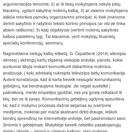
argumentacijos temomis; 2) ar iš tiesų mokytojams nekyla jokių
klausimų, ugdant sakytinę mokinių kalbą; 3) ar visiems mokytojams
aiškūs retorikos pamokų organizavimo principai; 4) kiek įmanoma
derinti sakytinio ir rašytinio teksto kūrimo principus (ar visi jie tinka
abiem raiškoms); 5) kaip objektyviai įvertinti mokinių sakytinės
kalbos pasiekimų lygį. Tai klausimai, verti mokytojų lituanistų
specialių konferencijų, seminarų.
Nagrinėdama viešųjų kalbų etiketą, G. Čepaitienė (2016) atkreipia
dėmesį į skirtingų kartų elgseną viešojoje erdvėje, parodo, kokie
sunkumai iškyla mokant komunikuoti dabartinius mokinius,
analizuoja, į kokį adresatą nukreipta televizijos laidų komunikacija.
Autorė konstatuoja, kad ši karta beveik nesiugdo komunikacinių
gebėjimų, kai bendraujama tiesiogiai. Jie negali susitelkti į
pašnekovą, menki empatijos įgūdžiai, nes yra įpratę reikalauti iš
kitų, bet ne iš savęs. Komunikacinių gebėjimų ugdymą apsunkina
tai, kad ir mokymo procesas dažnai siejamas su įvairiomis
medijomis, mokiniai per mažai skatinami dirbti drauge, ieškoti
bendrų sprendinių ne internetinėje erdvėje, bet pasiremdami savo
žiniomis ir gebėjimais. Mokykloje beveik nebeliko pasakojamųjų
dalykų (išimtis – gimtoji ir užsienio kalbos), taigi mokiniai