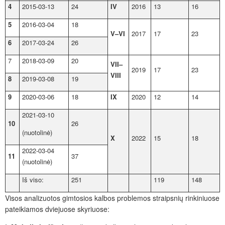
4
2015-03-13
24
IV
2016
13
16
5
2016-03-04
18
V–VI
2017
17
23
6
2017-03-24
26
7
2018-03-09
20
VII–
2019
17
23
VIII
8
2019-03-08
19
9
2020-03-06
18
IX
2020
12
14
2021-03-10
10
26
(nuotolinė)
X
2022
15
18
2022-03-04
11
37
(nuotolinė)
Iš viso:
251
119
148
Visos analizuotos gimtosios kalbos problemos straipsnių rinkiniuose
pateikiamos dviejuose skyriuose: