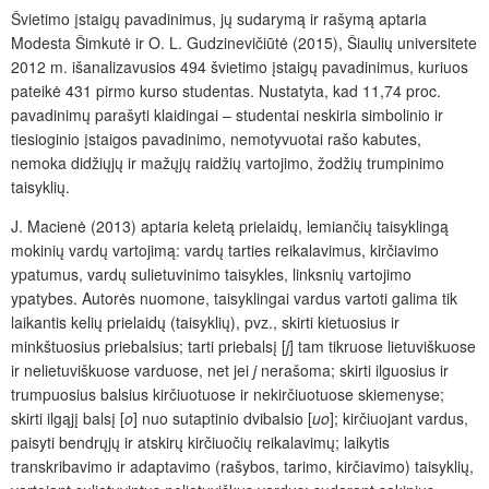
Švietimo įstaigų pavadinimus, jų sudarymą ir rašymą aptaria
Modesta Šimkutė ir O. L. Gudzinevičiūtė (2015), Šiaulių universitete
2012 m. išanalizavusios 494 švietimo įstaigų pavadinimus, kuriuos
pateikė 431 pirmo kurso studentas. Nustatyta, kad 11,74 proc.
pavadinimų parašyti klaidingai – studentai neskiria simbolinio ir
tiesioginio įstaigos pavadinimo, nemotyvuotai rašo kabutes,
nemoka didžiųjų ir mažųjų raidžių vartojimo, žodžių trumpinimo
taisyklių.
J. Macienė (2013) aptaria keletą prielaidų, lemiančių taisyklingą
mokinių vardų vartojimą: vardų tarties reikalavimus, kirčiavimo
ypatumus, vardų sulietuvinimo taisykles, linksnių vartojimo
ypatybes. Autorės nuomone, taisyklingai vardus vartoti galima tik
laikantis kelių prielaidų (taisyklių), pvz., skirti kietuosius ir
minkštuosius priebalsius; tarti priebalsį [
j
] tam tikruose lietuviškuose
ir nelietuviškuose varduose, net jei
j
nerašoma; skirti ilguosius ir
trumpuosius balsius kirčiuotuose ir nekirčiuotuose skiemenyse;
skirti ilgąjį balsį [
o
] nuo sutaptinio dvibalsio [
uo
]; kirčiuojant vardus,
paisyti bendrųjų ir atskirų kirčiuočių reikalavimų; laikytis
transkribavimo ir adaptavimo (rašybos, tarimo, kirčiavimo) taisyklių,