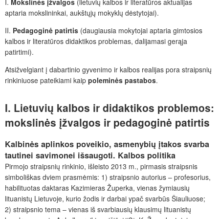
I.
Mokslinės įžvalgos
(lietuvių kalbos ir literatūros aktualijas
aptaria mokslininkai, aukštųjų mokyklų dėstytojai).
II.
Pedagoginė patirtis
(daugiausia mokytojai aptaria gimtosios
kalbos ir literatūros didaktikos problemas, dalijamasi gerąja
patirtimi).
Atsižvelgiant į dabartinio gyvenimo ir kalbos realijas pora straipsnių
rinkiniuose pateikiami kaip
poleminės pastabos
.
I.
Lietuvių kalbos ir didaktikos problemos:
mokslinės įžvalgos ir pedagoginė patirtis
Kalbinės aplinkos poveikio, asmenybių įtakos svarba
tautinei savimonei išsaugoti. Kalbos politika
Pirmojo straipsnių rinkinio, išleisto 2013 m., pirmasis straipsnis
simboliškas dviem prasmėmis: 1) straipsnio autorius – profesorius,
habilituotas daktaras Kazimieras Župerka, vienas žymiausių
lituanistų Lietuvoje, kurio žodis ir darbai ypač svarbūs Šiauliuose;
2) straipsnio tema – vienas iš svarbiausių klausimų lituanistų