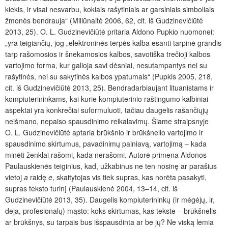
kiekis, ir visai nesvarbu, kokiais rašytiniais ar garsiniais simboliais
žmonės bendrauja“ (Miliūnaitė 2006, 62, cit. iš Gudzinevičiūtė
2013, 25). O. L. Gudzinevičiūtė pritaria Aldono Pupkio nuomonei:
„yra teigiančių, jog „elektroninės terpės kalba esanti tarpinė grandis
tarp rašomosios ir šnekamosios kalbos, savotiška trečioji kalbos
vartojimo forma, kur galioja savi dėsniai, nesutampantys nei su
rašytinės, nei su sakytinės kalbos ypatumais“ (Pupkis 2005, 218,
cit. iš Gudzinevičiūtė 2013, 25). Bendradarbiaujant lituanistams ir
kompiuterininkams, kai kurie kompiuterinio raštingumo kalbiniai
aspektai yra konkrečiai suformuluoti, tačiau daugelis rašančiųjų
neišmano, nepaiso spausdinimo reikalavimų. Šiame straipsnyje
O. L. Gudzinevičiūtė aptaria brūkšnio ir brūkšnelio vartojimo ir
spausdinimo skirtumus, pavadinimų painiavą, vartojimą – kada
minėti ženklai rašomi, kada nerašomi. Autorė primena Aldonos
Paulauskienės teiginius, kad, užkabinus ne ten nosinę ar parašius
vietoj
a
raidę
e
, skaitytojas vis tiek supras, kas norėta pasakyti,
supras teksto turinį (Paulauskienė 2004, 13–14, cit. iš
Gudzinevičiūtė 2013, 35). Daugelis kompiuterininkų (ir mėgėjų, ir,
deja, profesionalų) mąsto: koks skirtumas, kas tekste – brūkšnelis
ar brūkšnys, su tarpais bus išspausdinta ar be jų? Ne viską lemia