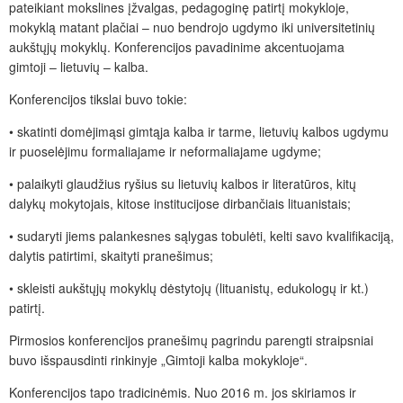
pateikiant mokslines įžvalgas, pedagoginę patirtį mokykloje,
mokyklą matant plačiai – nuo bendrojo ugdymo iki universitetinių
aukštųjų mokyklų. Konferencijos pavadinime akcentuojama
gimtoji – lietuvių – kalba.
Konferencijos tikslai buvo tokie:
•
skatinti
domėjimąsi gimtąja kalba ir tarme, lietuvių kalbos ugdymu
ir puoselėjimu formaliajame ir neformaliajame ugdyme;
•
palaikyti glaudžius ryšius su lietuvių kalbos ir literatūros, kitų
dalykų mokytojais, kitose institucijose dirbančiais lituanistais;
•
sudaryti jiems palankesnes sąlygas tobulėti, kelti savo kvalifikaciją,
dalytis patirtimi, skaityti pranešimus;
•
skleisti aukštųjų mokyklų dėstytojų (lituanistų, edukologų ir kt.)
patirtį.
Pirmosios konferencijos pranešimų pagrindu parengti straipsniai
buvo išspausdinti rinkinyje „Gimtoji kalba mokykloje“.
Konferencijos tapo tradicinėmis. Nuo 2016 m. jos skiriamos ir