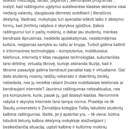
išdėsto medžiagą, tačiau, įsigilinus į „Bendrąsias programas“,
matyti, kad raštingumo ugdymui aukštesnėse klasėse skiriama visai
nedaug valandų, daugiausia dėmesio sutelkiant į literatūros
dėstymą. Vadinasi, mokytojas turi specialiai ieškoti laiko ir dėstymo
formų, kad įtvirtintų rašybos ir skyrybos įgūdžius. Įtakos
raštingumui turi ir pačių mokinių, o dabar jau studentų, menkas
bendrasis išprusimas, nedidelis apsiskaitymas, nesidomėjimas
kultūra, neigiamas santykis su raštu ar knyga. Turbūt galima kaltinti
ir informacines technologijas – kompiuterius, mobiliuosius
telefonus, internetą ir kitas naująsias technologijas, sukuriančias
tarsi dirbtinę, virtualią tikrovę, kurioje atsiranda iliuzija, kad ir
tikrame pasaulyje galima bendrauti panašiai kaip ir virtualiame. Gal
dalis studentų nosinių raidžių neberašo ir diakritinių ženklų
nebededa, nes jų nereikia rašant žinutes mobiliaisiais telefonais ar
bendraujant internete? Jaunimui raštingumas nebeaktualus, nes
yra kompiuteris, kuris, pasak jų, gali ištaisyti klaidas. Nenorminė
rašyba ir skyryba internete tarsi tampa norma. Prastėja ne tik
Šiaulių universiteto ir Žemaitijos kolegijos Telšių fakulteto studentų
kalbinis raštingumas. Išeitis, jei ji apskritai yra, – tik viena: būtina
tobulinti lietuvių kalbos dėstymą mokykloje atsižvelgiant į
besikeičiančią situaciją, ugdyti kalbinę ir kultūrinę mokinių