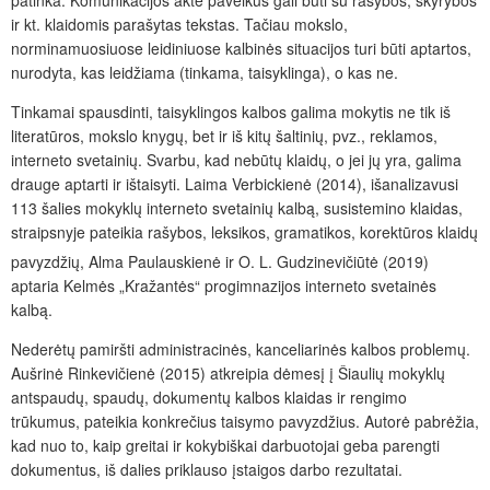
patinka. Komunikacijos akte paveikus gali būti su rašybos, skyrybos
ir kt. klaidomis parašytas tekstas. Tačiau mokslo,
norminamuosiuose leidiniuose kalbinės situacijos turi būti aptartos,
nurodyta, kas leidžiama (tinkama, taisyklinga), o kas ne.
Tinkamai spausdinti, taisyklingos kalbos galima mokytis ne tik iš
literatūros, mokslo knygų, bet ir iš kitų šaltinių, pvz., reklamos,
interneto svetainių. Svarbu, kad nebūtų klaidų, o jei jų yra, galima
drauge aptarti ir ištaisyti. Laima Verbickienė (2014), išanalizavusi
113 šalies mokyklų interneto svetainių kalbą, susistemino klaidas,
straipsnyje pateikia rašybos, leksikos, gramatikos, korektūros klaidų
pavyzdžių, Alma Paulauskienė ir O. L. Gudzinevičiūtė
(2019)
aptaria Kelmės „Kražantės“ progimnazijos interneto svetainės
kalbą.
Nederėtų pamiršti administracinės, kanceliarinės kalbos problemų.
Aušrinė Rinkevičienė (2015) atkreipia dėmesį į Šiaulių mokyklų
antspaudų, spaudų, dokumentų kalbos klaidas ir rengimo
trūkumus, pateikia konkrečius taisymo pavyzdžius. Autorė pabrėžia,
kad nuo to, kaip greitai ir kokybiškai darbuotojai geba parengti
dokumentus, iš dalies priklauso įstaigos darbo rezultatai.