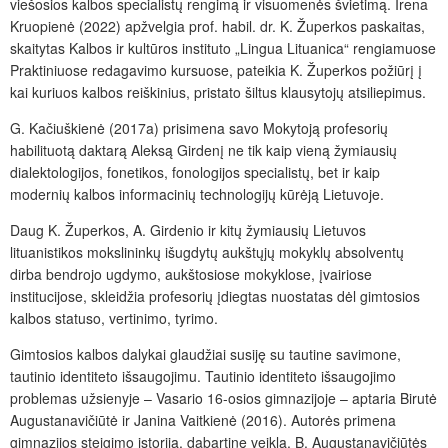
viešosios kalbos specialistų rengimą ir visuomenės švietimą. Irena
Kruopienė (2022) apžvelgia prof. habil. dr. K. Župerkos paskaitas,
skaitytas Kalbos ir kultūros instituto „Lingua Lituanica“ rengiamuose
Praktiniuose redagavimo kursuose, pateikia K. Župerkos požiūrį į
kai kuriuos kalbos reiškinius, pristato šiltus klausytojų atsiliepimus.
G. Kačiuškienė (2017a) prisimena savo Mokytoją profesorių
habilituotą daktarą Aleksą Girdenį ne tik kaip vieną žymiausių
dialektologijos, fonetikos, fonologijos specialistų, bet ir kaip
modernių kalbos informacinių technologijų kūrėją Lietuvoje.
Daug K. Župerkos, A. Girdenio ir kitų žymiausių Lietuvos
lituanistikos mokslininkų išugdytų aukštųjų mokyklų absolventų
dirba bendrojo ugdymo, aukštosiose mokyklose, įvairiose
institucijose, skleidžia profesorių įdiegtas nuostatas dėl gimtosios
kalbos statuso, vertinimo, tyrimo.
Gimtosios kalbos dalykai glaudžiai susiję su tautine savimone,
tautinio identiteto išsaugojimu. Tautinio identiteto išsaugojimo
problemas užsienyje – Vasario 16-osios gimnazijoje – aptaria Birutė
Augustanavičiūtė ir Janina Vaitkienė (2016). Autorės primena
gimnazijos steigimo istoriją, dabartinę veiklą. B. Augustanavičiūtės