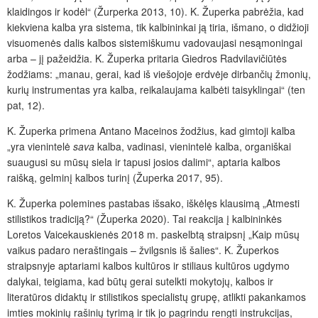
klaidingos ir kodėl“ (Žurperka 2013, 10). K. Župerka pabrėžia, kad
kiekviena kalba yra sistema, tik kalbininkai ją tiria, išmano, o didžioji
visuomenės dalis kalbos sistemiškumu vadovaujasi nesąmoningai
arba – jį pažeidžia. K. Župerka pritaria Giedros Radvilavičiūtės
žodžiams: „manau, gerai, kad iš viešojoje erdvėje dirbančių žmonių,
kurių instrumentas yra kalba, reikalaujama kalbėti taisyklingai“ (ten
pat, 12).
K. Župerka primena Antano Maceinos žodžius, kad gimtoji kalba
„yra vienintelė
sava
kalba, vadinasi, vienintelė kalba, organiškai
suaugusi su mūsų siela ir tapusi josios dalimi“, aptaria kalbos
raišką, gelminį kalbos turinį (Župerka 2017, 95).
K. Župerka polemines pastabas išsako, iškėlęs klausimą „Atmesti
stilistikos tradiciją?“ (Župerka 2020). Tai reakcija į kalbininkės
Loretos Vaicekauskienės 2018 m. paskelbtą straipsnį „Kaip mūsų
vaikus padaro neraštingais – žvilgsnis iš šalies“. K. Župerkos
straipsnyje aptariami kalbos kultūros ir stiliaus kultūros ugdymo
dalykai, teigiama, kad būtų gerai sutelkti mokytojų, kalbos ir
literatūros didaktų ir stilistikos specialistų grupę, atlikti pakankamos
imties mokinių rašinių tyrimą ir tik jo pagrindu rengti instrukcijas,