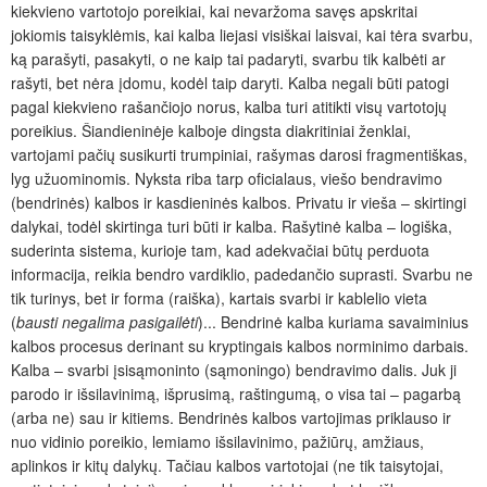
kiekvieno vartotojo poreikiai, kai nevaržoma savęs apskritai
jokiomis taisyklėmis, kai kalba liejasi visiškai laisvai, kai tėra svarbu,
ką parašyti, pasakyti, o ne kaip tai padaryti, svarbu tik kalbėti ar
rašyti, bet nėra įdomu, kodėl taip daryti. Kalba negali būti patogi
pagal kiekvieno rašančiojo norus, kalba turi atitikti visų vartotojų
poreikius. Šiandieninėje kalboje dingsta diakritiniai ženklai,
vartojami pačių susikurti trumpiniai, rašymas darosi fragmentiškas,
lyg užuominomis. Nyksta riba tarp oficialaus, viešo bendravimo
(bendrinės) kalbos ir kasdieninės kalbos. Privatu ir vieša – skirtingi
dalykai, todėl skirtinga turi būti ir kalba. Rašytinė kalba – logiška,
suderinta sistema, kurioje tam, kad adekvačiai būtų perduota
informacija, reikia bendro vardiklio, padedančio suprasti. Svarbu ne
tik turinys, bet ir forma (raiška), kartais svarbi ir kablelio vieta
(
bausti negalima pasigailėti
)... Bendrinė kalba kuriama savaiminius
kalbos procesus derinant su kryptingais kalbos norminimo darbais.
Kalba – svarbi įsisąmoninto (sąmoningo) bendravimo dalis. Juk ji
parodo ir išsilavinimą, išprusimą, raštingumą, o visa tai – pagarbą
(arba ne) sau ir kitiems. Bendrinės kalbos vartojimas priklauso ir
nuo vidinio poreikio, lemiamo išsilavinimo, pažiūrų, amžiaus,
aplinkos ir kitų dalykų. Tačiau kalbos vartotojai (ne tik taisytojai,