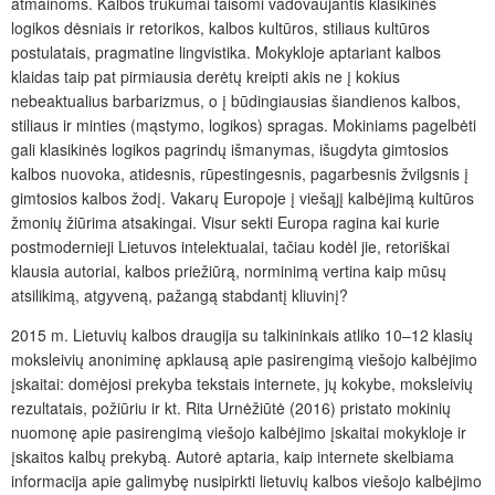
atmainoms. Kalbos trūkumai taisomi vadovaujantis klasikinės
logikos dėsniais ir retorikos, kalbos kultūros, stiliaus kultūros
postulatais, pragmatine lingvistika. Mokykloje aptariant kalbos
klaidas taip pat pirmiausia derėtų kreipti akis ne į kokius
nebeaktualius barbarizmus, o į būdingiausias šiandienos kalbos,
stiliaus ir minties (mąstymo, logikos) spragas. Mokiniams pagelbėti
gali klasikinės logikos pagrindų išmanymas, išugdyta gimtosios
kalbos nuovoka, atidesnis, rūpestingesnis, pagarbesnis žvilgsnis į
gimtosios kalbos žodį. Vakarų Europoje į viešąjį kalbėjimą kultūros
žmonių žiūrima atsakingai. Visur sekti Europa ragina kai kurie
postmodernieji Lietuvos intelektualai, tačiau kodėl jie, retoriškai
klausia autoriai, kalbos priežiūrą, norminimą vertina kaip mūsų
atsilikimą, atgyveną, pažangą stabdantį kliuvinį?
2015 m. Lietuvių kalbos draugija su talkininkais atliko 10–12 klasių
moksleivių anoniminę apklausą apie pasirengimą viešojo kalbėjimo
įskaitai: domėjosi prekyba tekstais internete, jų kokybe, moksleivių
rezultatais, požiūriu ir kt. Rita Urnėžiūtė (2016) pristato mokinių
nuomonę apie pasirengimą viešojo kalbėjimo įskaitai mokykloje ir
įskaitos kalbų prekybą. Autorė aptaria, kaip internete skelbiama
informacija apie galimybę nusipirkti lietuvių kalbos viešojo kalbėjimo