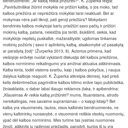
bendruomenei: „Ar kalbą reikia prižiūrėti?“. K. Župerka teigia:
„Paviršutiniškai žiūrint mokykla ne prižiūri kalbą, o jos moko, tad
kalbos priežiūra ar nepriežiūra mokyklai tarsi neaktuali. Bet ar
mokymas nėra pati tikroji, pati geroji priežiūra? Mokydami
bendrinės kalbos mokytojai kartu prisižiūri savo pačių ir prižiūri
mokinių kalbą, pataria, neleidžia jos teršti, šiukšlinti, siekia, kad
mokykloje neplistų puskalbė, mažaraštystė; ugdomas tinkamas
mokinių požiūris į savo ir aplinkinių kalbą, atsakomybė už pasakytą
ar parašytą žodį“ (Žurperka 2013, 8). Autorius primena, kad
viešojoje erdvėje nuolat vykstanti diskusija dėl kalbos priežiūros,
kalbos norminimo reikalingumo yra amžinai aktualus aiškinimasis.
Kalba kinta, todėl visiems svarbu, kaip į kalbos pokyčius, į naujus
dalykus kalboje reaguoti. K. Župerka atkreipia dėmesį, kad prieš
kelis dešimtmečius pagrindine kalbos kitimo erdve tapo publicistika,
žiniasklaida, o dabar labai išaugo reklamos įtaka, ir apibendrina:
„Klausimas
Ar reikia kalbą prižiūrėti?
mums, lituanistams, atrodo
nereikalingas, nes savaime suprantamas – o kaipgi kitaip? Bet
kalba yra visuomenės, tautos, visos kalbinės bendruomenės, ne
vienų kalbininkų nuosavybė, o visuomenė reiškia visokių nuomonių,
ypač dėl kalbos norminimo. Mes turime tas įvairias nuomones
žinoti, aiškintis jų radimosi priežastis, parodyti, kurios iš jų yra