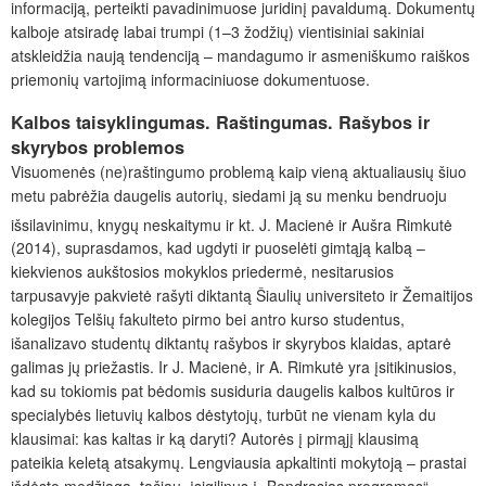
informaciją, perteikti pavadinimuose juridinį pavaldumą. Dokumentų
kalboje atsiradę labai trumpi (1–3 žodžių) vientisiniai sakiniai
atskleidžia naują tendenciją – mandagumo ir asmeniškumo raiškos
priemonių vartojimą informaciniuose dokumentuose.
Kalbos taisyklingumas. Raštingumas. Rašybos ir
skyrybos problemos
Visuomenės (ne)raštingumo problemą kaip vieną aktualiausių šiuo
metu pabrėžia daugelis autorių, siedami ją su menku bendruoju
išsilavinimu, knygų neskaitymu ir kt. J. Macienė ir Aušra Rimkutė
(2014), suprasdamos, kad ugdyti ir puoselėti gimtąją kalbą –
kiekvienos aukštosios mokyklos priedermė, nesitarusios
tarpusavyje pakvietė rašyti diktantą Šiaulių universiteto ir Žemaitijos
kolegijos Telšių fakulteto pirmo bei antro kurso studentus,
išanalizavo studentų diktantų rašybos ir skyrybos klaidas, aptarė
galimas jų priežastis. Ir J. Macienė, ir A. Rimkutė yra įsitikinusios,
kad su tokiomis pat bėdomis susiduria daugelis kalbos kultūros ir
specialybės lietuvių kalbos dėstytojų, turbūt ne vienam kyla du
klausimai: kas kaltas ir ką daryti? Autorės į pirmąjį klausimą
pateikia keletą atsakymų. Lengviausia apkaltinti mokytoją – prastai