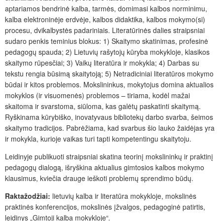
aptariamos bendrinė kalba, tarmės, domimasi kalbos norminimu,
kalba elektroninėje erdvėje, kalbos didaktika, kalbos mokymo(si)
procesu, dvikalbystės padariniais. Literatūrinės dalies straipsniai
sudaro penkis teminius blokus: 1) Skaitymo skatinimas, profesinė
pedagogų spauda; 2) Lietuvių rašytojų kūryba mokykloje, klasikos
skaitymo rūpesčiai; 3) Vaikų literatūra ir mokykla; 4) Darbas su
tekstu rengia būsimą skaitytoją; 5) Netradiciniai literatūros mokymo
būdai ir kitos problemos. Mokslininkus, mokytojus domina aktualios
mokyklos (ir visuomenės) problemos – tiriama, kodėl mažai
skaitoma ir svarstoma, siūloma, kas galėtų paskatinti skaitymą.
Ryškinama kūrybiško, inovatyvaus bibliotekų darbo svarba, šeimos
skaitymo tradicijos. Pabrėžiama, kad svarbus šio lauko žaidėjas yra
ir mokykla, kurioje vaikas turi tapti kompetentingu skaitytoju.
Leidinyje publikuoti straipsniai skatina teorinį mokslininkų ir praktinį
pedagogų dialogą, išryškina aktualius gimtosios kalbos mokymo
klausimus, kviečia drauge ieškoti problemų sprendimo būdų.
Raktažodžiai:
lietuvių kalba ir literatūra mokykloje, mokslinės
praktinės konferencijos, mokslinės įžvalgos, pedagoginė patirtis,
leidinys „Gimtoji kalba mokykloje“
.