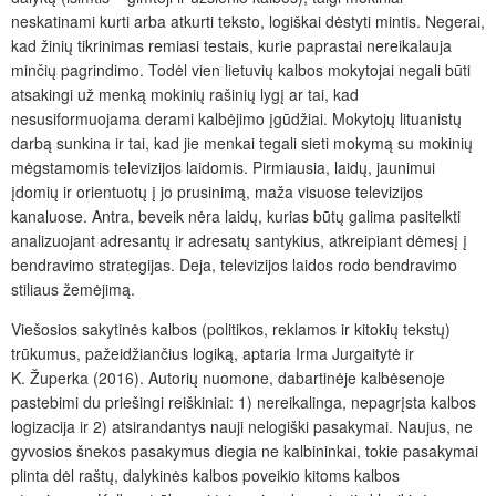
neskatinami kurti arba atkurti teksto, logiškai dėstyti mintis. Negerai,
kad žinių tikrinimas remiasi testais, kurie paprastai nereikalauja
minčių pagrindimo. Todėl vien lietuvių kalbos mokytojai negali būti
atsakingi už menką mokinių rašinių lygį ar tai, kad
nesusiformuojama derami kalbėjimo įgūdžiai. Mokytojų lituanistų
darbą sunkina ir tai, kad jie menkai tegali sieti mokymą su mokinių
mėgstamomis televizijos laidomis. Pirmiausia, laidų, jaunimui
įdomių ir orientuotų į jo prusinimą, maža visuose televizijos
kanaluose. Antra, beveik nėra laidų, kurias būtų galima pasitelkti
analizuojant adresantų ir adresatų santykius, atkreipiant dėmesį į
bendravimo strategijas. Deja, televizijos laidos rodo bendravimo
stiliaus žemėjimą.
Viešosios sakytinės kalbos (politikos, reklamos ir kitokių tekstų)
trūkumus, pažeidžiančius logiką, aptaria Irma Jurgaitytė ir
K. Župerka (2016). Autorių nuomone, dabartinėje kalbėsenoje
pastebimi du priešingi reiškiniai: 1) nereikalinga, nepagrįsta kalbos
logizacija ir 2) atsirandantys nauji nelogiški pasakymai. Naujus, ne
gyvosios šnekos pasakymus diegia ne kalbininkai, tokie pasakymai
plinta dėl raštų, dalykinės kalbos poveikio kitoms kalbos