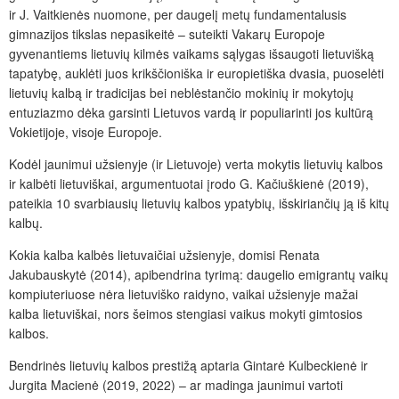
ir J. Vaitkienės nuomone, per daugelį metų fundamentalusis
gimnazijos tikslas nepasikeitė – suteikti Vakarų Europoje
gyvenantiems lietuvių kilmės vaikams sąlygas išsaugoti lietuvišką
tapatybę, auklėti juos krikščioniška ir europietiška dvasia, puoselėti
lietuvių kalbą ir tradicijas bei neblėstančio mokinių ir mokytojų
entuziazmo dėka garsinti Lietuvos vardą ir populiarinti jos kultūrą
Vokietijoje, visoje Europoje.
Kodėl jaunimui užsienyje (ir Lietuvoje) verta mokytis lietuvių kalbos
ir kalbėti lietuviškai, argumentuotai įrodo G. Kačiuškienė (2019),
pateikia 10 svarbiausių lietuvių kalbos ypatybių, išskiriančių ją iš kitų
kalbų.
Kokia kalba kalbės lietuvaičiai užsienyje, domisi Renata
Jakubauskytė (2014), apibendrina tyrimą: daugelio emigrantų vaikų
kompiuteriuose nėra lietuviško raidyno, vaikai užsienyje mažai
kalba lietuviškai, nors šeimos stengiasi vaikus mokyti gimtosios
kalbos.
Bendrinės lietuvių kalbos prestižą aptaria Gintarė Kulbeckienė ir
Jurgita Macienė (2019, 2022) – ar madinga jaunimui vartoti