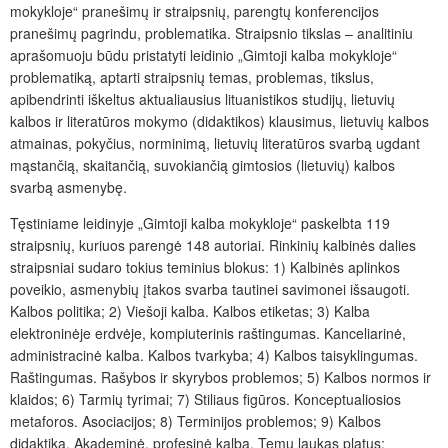
mokykloje“ pranešimų ir straipsnių, parengtų konferencijos
pranešimų pagrindu, problematika. Straipsnio tikslas – analitiniu
aprašomuoju būdu pristatyti leidinio „Gimtoji kalba mokykloje“
problematiką, aptarti straipsnių temas, problemas, tikslus,
apibendrinti iškeltus aktualiausius lituanistikos studijų, lietuvių
kalbos ir literatūros mokymo (didaktikos) klausimus, lietuvių kalbos
atmainas, pokyčius, norminimą, lietuvių literatūros svarbą ugdant
mąstančią, skaitančią, suvokiančią gimtosios (lietuvių) kalbos
svarbą asmenybę.
Tęstiniame leidinyje „Gimtoji kalba mokykloje“ paskelbta 119
straipsnių, kuriuos parengė 148 autoriai. Rinkinių kalbinės dalies
straipsniai sudaro tokius teminius blokus: 1) Kalbinės aplinkos
poveikio, asmenybių įtakos svarba tautinei savimonei išsaugoti.
Kalbos politika; 2) Viešoji kalba. Kalbos etiketas; 3) Kalba
elektroninėje erdvėje, kompiuterinis raštingumas. Kanceliarinė,
administracinė kalba. Kalbos tvarkyba; 4) Kalbos taisyklingumas.
Raštingumas. Rašybos ir skyrybos problemos; 5) Kalbos normos ir
klaidos; 6) Tarmių tyrimai; 7) Stiliaus figūros. Konceptualiosios
metaforos. Asociacijos; 8) Terminijos problemos; 9) Kalbos
didaktika. Akademinė, profesinė kalba. Temų laukas platus: