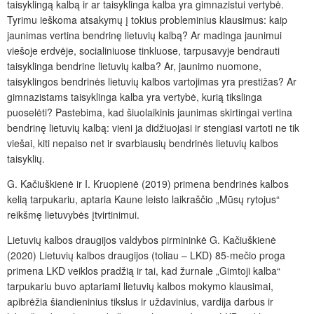
taisyklingą kalbą ir ar taisyklinga kalba yra gimnazistui vertybė.
Tyrimu ieškoma atsakymų į tokius probleminius klausimus: kaip
jaunimas vertina bendrinę lietuvių kalbą? Ar madinga jaunimui
viešoje erdvėje, socialiniuose tinkluose, tarpusavyje bendrauti
taisyklinga bendrine lietuvių kalba? Ar, jaunimo nuomone,
taisyklingos bendrinės lietuvių kalbos vartojimas yra prestižas? Ar
gimnazistams taisyklinga kalba yra vertybė, kurią tikslinga
puoselėti? Pastebima, kad šiuolaikinis jaunimas skirtingai vertina
bendrinę lietuvių kalbą: vieni ja didžiuojasi ir stengiasi vartoti ne tik
viešai, kiti nepaiso net ir svarbiausių bendrinės lietuvių kalbos
taisyklių.
G. Kačiuškienė ir I. Kruopienė (2019) primena bendrinės kalbos
kelią tarpukariu, aptaria Kaune leisto laikraščio „Mūsų rytojus“
reikšmę lietuvybės įtvirtinimui.
Lietuvių kalbos draugijos valdybos pirmininkė G. Kačiuškienė
(2020) Lietuvių kalbos draugijos (toliau – LKD) 85-mečio proga
primena LKD veiklos pradžią ir tai, kad žurnale „Gimtoji kalba“
tarpukariu buvo aptariami lietuvių kalbos mokymo klausimai,
apibrėžia šiandieninius tikslus ir uždavinius, vardija darbus ir