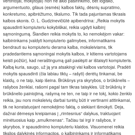
vertintojai, mokytojai) nori ne aklo pasirinkimo, bet logiško,
argumentuoto, gilaus (esmės) kalbos faktų, dėsnių supratimo,
konkretumo, apibrėžtumo, tikslumo. Tik tada pajuntamas tikrasis
kalbos skonis. O. L. Gudzinevičiūtė apibendrina: „Reikia mokytis
spausdinti kompiuteriu kokybiškai, reikia ugdyti kalbinį
sąmoningumą. Šiandien reikia mokytis to, ko nemokėjom vakar:
kalbininkams įvaldyti kompiuterio galimybes, informatikams
bendrauti su kompiuteriu derama kalba, moksleiviams, tik
pradedantiems sąmoningai mokytis kalbos, ir kitiems vartotojams
keisti požiūrį, kad neraštingumą gali paslėpti ar ištaisyti kompiuteris.
Kalbą kuria, saugo, už ją yra atsakingi visi kalbos vartotojai. Pradėti
mokytis spausdinti (čia labiau tiktų – rašyti) derėtų tinkamai, be
klaidų, o ne taip, kaip išeina. Brūkšnys yra skyrybos, o brūkšnelis –
rašybos ženklai, rašomi pagal tam tikras taisykles. Už brūkšnių ir
brūkšnelio painiojimą, rašymą ne ten, ne taip ir ne tokį, kokio ženklo
reikia, jau nors moksleivių darbai turėtų būti ir vertinami atitinkamai,
tik ne konstatuojant nemokėjimo faktą, o siekiant išmokyti. Deja,
dažnai dėmesys kreipiamas į „rimtesnius“ dalykus, traktuojant
minėtuosius kaip „smulkmenas“. Tačiau tai irgi ir rašybos, ir
skyrybos, ir spausdinimo kompiuteriu klaidos. Visuomenei reikia
tikslios dalykinės informacijos, o kalbininkams ir informatikams