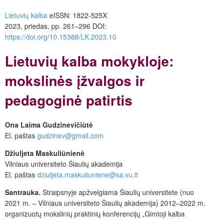
Lietuvių kalba
eISSN: 1822-525X
2023, priedas, pp. 261–296 DOI:
https://doi.org/10.15388/LK.2023.10
Lietuvių kalba mokykloje:
mokslinės įžvalgos ir
pedagoginė patirtis
Ona Laima Gudzinevičiūtė
El. paštas
gudzinev@gmail.com
Džiuljeta Maskuliūnienė
Vilniaus universiteto Šiaulių akademija
El. paštas
dziuljeta.maskuliuniene@sa.vu.lt
Santrauka.
Straipsnyje apžvelgiama Šiaulių universitete (nuo
2021 m. – Vilniaus universiteto Šiaulių akademija) 2012–2022 m.
organizuotų mokslinių praktinių konferencijų „Gimtoji kalba