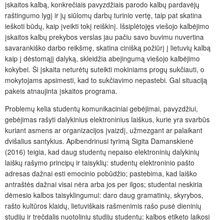
įskaitos kalbą, konkrečiais pavyzdžiais parodo kalbų pardavėjų
raštingumo lygį ir jų siūlomų darbų turinio vertę, taip pat skatina
ieškoti būdų, kaip įveikti tokį reiškinį. Išsiplėtojęs viešojo kalbėjimo
įskaitos kalbų prekybos verslas jau pačiu savo buvimu nuvertina
savarankiško darbo reikšmę, skatina cinišką požiūrį į lietuvių kalbą
kaip į dėstomąjį dalyką, skleidžia abejingumą viešojo kalbėjimo
kokybei. Ši įskaita neturėtų suteikti mokiniams progų sukčiauti, o
mokytojams apsimesti, kad to sukčiavimo nepastebi. Gal situaciją
pakeis atnaujinta įskaitos programa.
Problemų kelia studentų komunikaciniai gebėjimai, pavyzdžiui,
gebėjimas rašyti dalykinius elektroninius laiškus, kurie yra svarbūs
kuriant asmens ar organizacijos įvaizdį, užmezgant ar palaikant
dvišalius santykius. Apibendrinusi tyrimą Sigita Damanskienė
(2016) teigia, kad daug studentų nepaiso elektroninių dalykinių
laiškų rašymo principų ir taisyklių: studentų elektroninio pašto
adresas dažnai esti emocinio pobūdžio; pastebima, kad laiško
antraštės dažnai visai nėra arba jos per ilgos; studentai neskiria
dėmesio kalbos taisyklingumui: daro daug gramatinių, skyrybos,
rašto kultūros klaidų, lietuviškais rašmenimis rašo pusė dieninių
studijų ir trečdalis nuotolinių studijų studentų; kalbos etiketo laikosi