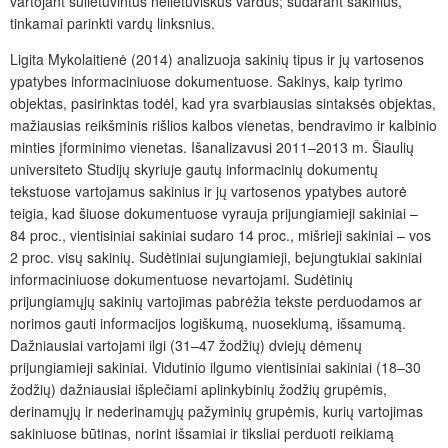
vartojant sulietuvintus nelietuviškus vardus; sudarant sakinius,
tinkamai parinkti vardų linksnius.
Ligita Mykolaitienė (2014) analizuoja sakinių tipus ir jų vartosenos
ypatybes informaciniuose dokumentuose. Sakinys, kaip tyrimo
objektas, pasirinktas todėl, kad yra svarbiausias sintaksės objektas,
mažiausias reikšminis rišlios kalbos vienetas, bendravimo ir kalbinio
minties įforminimo vienetas. Išanalizavusi 2011–2013 m. Šiaulių
universiteto Studijų skyriuje gautų informacinių dokumentų
tekstuose vartojamus sakinius ir jų vartosenos ypatybes autorė
teigia, kad šiuose dokumentuose vyrauja prijungiamieji sakiniai –
84 proc., vientisiniai sakiniai sudaro 14 proc., mišrieji sakiniai – vos
2 proc. visų sakinių. Sudėtiniai sujungiamieji, bejungtukiai sakiniai
informaciniuose dokumentuose nevartojami. Sudėtinių
prijungiamųjų sakinių vartojimas pabrėžia tekste perduodamos ar
norimos gauti informacijos logiškumą, nuoseklumą, išsamumą.
Dažniausiai vartojami ilgi (31–47 žodžių) dviejų dėmenų
prijungiamieji sakiniai. Vidutinio ilgumo vientisiniai sakiniai (18–30
žodžių) dažniausiai išplečiami aplinkybinių žodžių grupėmis,
derinamųjų ir nederinamųjų pažyminių grupėmis, kurių vartojimas
sakiniuose būtinas, norint išsamiai ir tiksliai perduoti reikiamą