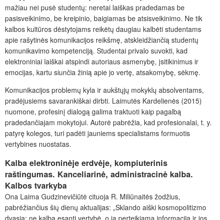
mažiau nei pusė studentų: neretai laiškas pradedamas be
pasisveikinimo, be kreipinio, baigiamas be atsisveikinimo. Ne tik
kalbos kultūros dėstytojams reikėtų daugiau kalbėti studentams
apie rašytinės komunikacijos reikšmę, atskleidžiančią studentų
komunikavimo kompetenciją. Studentai privalo suvokti, kad
elektroniniai laiškai atspindi autoriaus asmenybę, įsitikinimus ir
emocijas, kartu siunčia žinią apie jo vertę, atsakomybę, sėkmę.
Komunikacijos problemų kyla ir aukštųjų mokyklų absolventams,
pradėjusiems savarankiškai dirbti. Laimutės Kardelienės (2015)
nuomone, profesinį dialogą galima traktuoti kaip pagalbą
pradedančiajam mokytojui. Autorė pabrėžia, kad profesionalai, t. y.
patyrę kolegos, turi padėti jauniems specialistams formuotis
vertybines nuostatas.
Kalba elektroninėje erdvėje, kompiuterinis
raštingumas. Kanceliarinė, administracinė kalba.
Kalbos tvarkyba
Ona Laima Gudzinevičiūtė cituoja R. Miliūnaitės žodžius,
pabrėžiančius šių dienų aktualijas: „Sklando aiški kosmopolitizmo
dvasia: ne kalba esanti vertybė, o ja perteikiama informacija ir jos