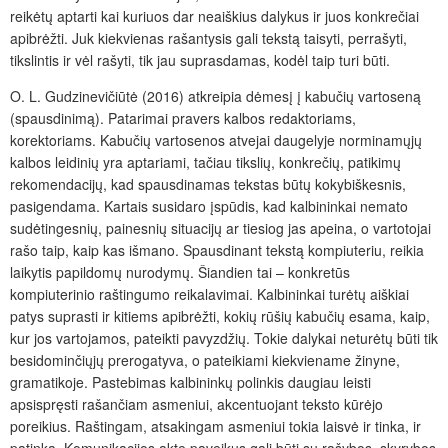
reikėtų aptarti kai kuriuos dar neaiškius dalykus ir juos konkrečiai
apibrėžti. Juk kiekvienas rašantysis gali tekstą taisyti, perrašyti,
tikslintis ir vėl rašyti, tik jau suprasdamas, kodėl taip turi būti.
O. L. Gudzinevičiūtė (2016) atkreipia dėmesį į kabučių vartoseną
(spausdinimą). Patarimai pravers kalbos redaktoriams,
korektoriams. Kabučių vartosenos atvejai daugelyje norminamųjų
kalbos leidinių yra aptariami, tačiau tikslių, konkrečių, patikimų
rekomendacijų, kad spausdinamas tekstas būtų kokybiškesnis,
pasigendama. Kartais susidaro įspūdis, kad kalbininkai nemato
sudėtingesnių, painesnių situacijų ar tiesiog jas apeina, o vartotojai
rašo taip, kaip kas išmano. Spausdinant tekstą kompiuteriu, reikia
laikytis papildomų nurodymų. Šiandien tai – konkretūs
kompiuterinio raštingumo reikalavimai. Kalbininkai turėtų aiškiai
patys suprasti ir kitiems apibrėžti, kokių rūšių kabučių esama, kaip,
kur jos vartojamos, pateikti pavyzdžių. Tokie dalykai neturėtų būti tik
besidominčiųjų prerogatyva, o pateikiami kiekviename žinyne,
gramatikoje. Pastebimas kalbininkų polinkis daugiau leisti
apsispręsti rašančiam asmeniui, akcentuojant teksto kūrėjo
poreikius. Raštingam, atsakingam asmeniui tokia laisvė ir tinka, ir