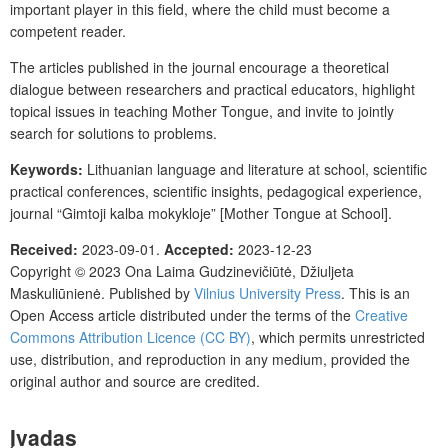
important player in this field, where the child must become a
competent reader.
The articles published in the journal encourage a theoretical
dialogue between researchers and practical educators, highlight
topical issues in teaching Mother Tongue, and invite to jointly
search for solutions to problems.
Keywords:
Lithuanian language and literature at school, scientific
practical conferences, scientific insights, pedagogical experience,
journal “Gimtoji kalba mokykloje” [Mother Tongue at School].
Received:
2023-09-01.
Accepted:
2023-12-23
Copyright © 2023
Ona Laima Gudzinevičiūtė, Džiuljeta
Maskuliūnienė.
Published by
Vilnius University Press
.
This is an
Open Access article distributed under the terms of the
Creative
Commons Attribution Licence (CC BY)
, which permits unrestricted
use, distribution, and reproduction in any medium, provided the
original author and source are credited.
Įvadas