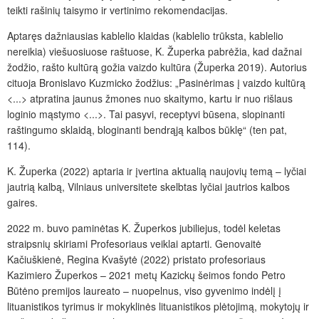
teikti rašinių taisymo ir vertinimo rekomendacijas.
Aptaręs dažniausias kablelio klaidas (kablelio trūksta, kablelio
nereikia) viešuosiuose raštuose, K. Župerka pabrėžia, kad dažnai
žodžio, rašto kultūrą gožia vaizdo kultūra (Župerka 2019). Autorius
cituoja Bronislavo Kuzmicko žodžius: „Pasinėrimas į vaizdo kultūrą
<...> atpratina jaunus žmones nuo skaitymo, kartu ir nuo rišlaus
loginio mąstymo <...>. Tai pasyvi, receptyvi būsena, slopinanti
raštingumo sklaidą, bloginanti bendrąją kalbos būklę“ (ten pat,
114).
K. Župerka (2022) aptaria ir įvertina aktualią naujovių temą – lyčiai
jautrią kalbą, Vilniaus universitete skelbtas lyčiai jautrios kalbos
gaires.
2022 m. buvo paminėtas K. Župerkos jubiliejus, todėl keletas
straipsnių skiriami Profesoriaus veiklai aptarti. Genovaitė
Kačiuškienė, Regina Kvašytė (2022) pristato profesoriaus
Kazimiero Župerkos – 2021 metų Kazickų šeimos fondo Petro
Būtėno premijos laureato – nuopelnus, viso gyvenimo indėlį į
lituanistikos tyrimus ir mokyklinės lituanistikos plėtojimą, mokytojų ir