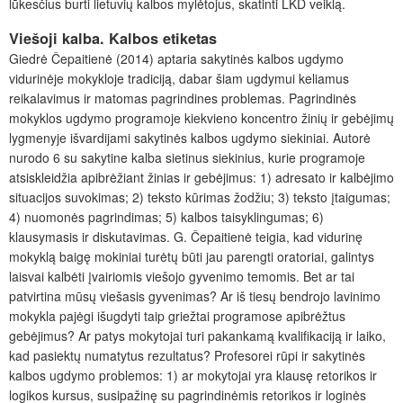
lūkesčius burti lietuvių kalbos mylėtojus, skatinti LKD veiklą.
Viešoji kalba. Kalbos etiketas
Giedrė Čepaitienė (2014) aptaria sakytinės kalbos ugdymo
vidurinėje mokykloje tradiciją, dabar šiam ugdymui keliamus
reikalavimus ir matomas pagrindines problemas. Pagrindinės
mokyklos ugdymo programoje kiekvieno koncentro žinių ir gebėjimų
lygmenyje išvardijami sakytinės kalbos ugdymo siekiniai. Autorė
nurodo 6 su sakytine kalba sietinus siekinius, kurie programoje
atsiskleidžia apibrėžiant žinias ir gebėjimus: 1) adresato ir kalbėjimo
situacijos suvokimas; 2) teksto kūrimas žodžiu; 3) teksto įtaigumas;
4) nuomonės pagrindimas; 5) kalbos taisyklingumas; 6)
klausymasis ir diskutavimas. G. Čepaitienė teigia, kad vidurinę
mokyklą baigę mokiniai turėtų būti jau parengti oratoriai, galintys
laisvai kalbėti įvairiomis viešojo gyvenimo temomis. Bet ar tai
patvirtina mūsų viešasis gyvenimas? Ar iš tiesų bendrojo lavinimo
mokykla pajėgi išugdyti taip griežtai programose apibrėžtus
gebėjimus? Ar patys mokytojai turi pakankamą kvalifikaciją ir laiko,
kad pasiektų numatytus rezultatus? Profesorei rūpi ir sakytinės
kalbos ugdymo problemos: 1) ar mokytojai yra klausę retorikos ir
logikos kursus, susipažinę su pagrindinėmis retorikos ir loginės