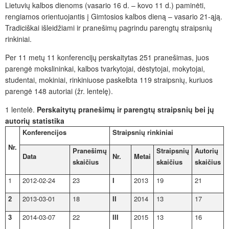
Lietuvių kalbos dienoms (vasario 16 d. – kovo 11 d.) paminėti,
rengiamos orientuojantis į Gimtosios kalbos dieną – vasario 21-ąją.
Tradiciškai išleidžiami ir pranešimų pagrindu parengtų straipsnių
rinkiniai.
Per 11 metų 11 konferencijų perskaitytas 251 pranešimas, juos
parengė mokslininkai, kalbos tvarkytojai, dėstytojai, mokytojai,
studentai, mokiniai, rinkiniuose paskelbta 119 straipsnių, kuriuos
parengė 148 autoriai (žr. lentelę).
1 lentelė.
Perskaitytų pran
ešimų ir parengtų straipsnių bei jų
autorių statistika
Konferencijos
Straipsnių rinkiniai
Nr.
Pranešimų
Straipsnių
Autorių
Data
Nr.
Metai
skaičius
skaičius
skaičius
1
2012-02-24
23
I
2013
19
21
2
2013-03-01
18
II
2014
13
17
3
2014-03-07
22
III
2015
13
16