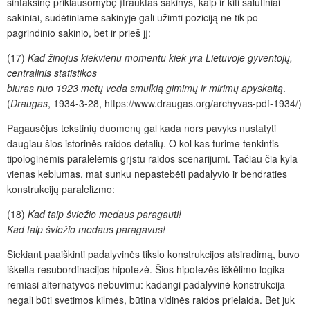
sintaksinę priklausomybę įtrauktas sakinys, kaip ir kiti šalutiniai
sakiniai, sudėtiniame sakinyje gali užimti poziciją ne tik po
pagrindinio sakinio, bet ir prieš jį:
(17)
Kad
žinojus
kiekvienu momentu kiek yra Lietuvoje gyventojų,
centralinis statistikos
biuras nuo 1923 metų veda smulkią gimimų ir mirimų apyskaitą
.
(
Draugas
, 1934-
3-28
, https://www.draugas.org/archyvas-pdf-1934/)
Pagausėjus tekstinių duomenų gal kada nors pavyks nustatyti
daugiau
šios
istorinės raidos detalių. O kol kas turime tenkintis
tipologinėmis paralelėmis grįstu raidos scenarijumi. Tačiau čia kyla
vienas keblumas, mat sunku nepastebėti padalyvio ir bendraties
konstrukcijų paralelizmo:
(18)
Kad taip šviežio medaus paragauti!
Kad taip šviežio medaus paragavus!
Siekiant paaiškinti padalyvinės tikslo konstrukcijos atsiradimą, buvo
iškelta resubordinacijos hipotezė. Šios hipotezės iškėlimo logika
remiasi alternatyvos nebuvimu: kadangi padalyvinė konstrukcija
negali būti svetimos kilmės, būtina vidinės raidos prielaida. Bet juk