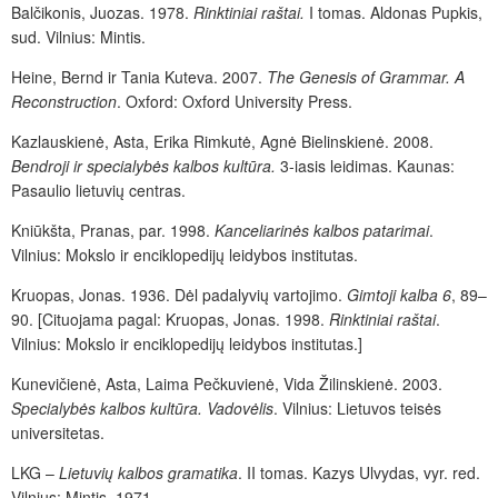
Balčikonis, Juozas. 1978.
Rinktiniai raštai.
I tomas. Aldonas Pupkis,
sud. Vilnius: Mintis.
Heine, Bernd ir Tania Kuteva. 2007.
The Genesis of Grammar. A
Reconstruction
. Oxford: Oxford University Press.
Kazlauskienė, Asta, Erika Rimkutė, Agnė Bielinskienė. 2008.
Bendroji ir specialybės kalbos kultūra.
3-iasis leidimas. Kaunas:
Pasaulio lietuvių centras.
Kniūkšta, Pranas, par. 1998.
Kanceliarinės kalbos patarimai
.
Vilnius: Mokslo ir enciklopedijų leidybos institutas.
Kruopas, Jonas. 1936. Dėl padalyvių vartojimo.
Gimtoji kalba 6
, 89–
90. [Cituojama pagal: Kruopas, Jonas. 1998.
Rinktiniai raštai
.
Vilnius: Mokslo ir enciklopedijų leidybos institutas.]
Kunevičienė, Asta, Laima Pečkuvienė, Vida Žilinskienė. 2003.
Specialybės kalbos kultūra. Vadovėlis
. Vilnius: Lietuvos teisės
universitetas.
LKG –
Lietuvių kalbos gramatika
. II tomas. Kazys Ulvydas, vyr. red.
Vilnius: Mintis. 1971.