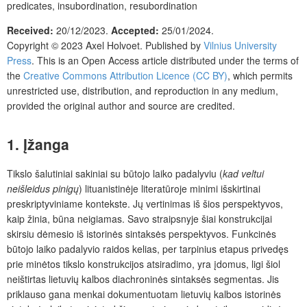
predicates, insubordination, resubordination
Received:
20/12/2023.
Accepted:
25/01/2024.
Copyright © 2023
Axel Holvoet.
Published by
Vilnius University
Press
.
This is an Open Access article distributed under the terms of
the
Creative Commons Attribution Licence (CC BY)
, which permits
unrestricted use, distribution, and reproduction in any medium,
provided the original author and source are credited.
1.
Įžanga
Tikslo šalutiniai sakiniai su būtojo laiko padalyviu (
kad veltui
neišleidus pinigų
) lituanistinėje literatūroje minimi išskirtinai
preskriptyviniame kontekste. Jų vertinimas iš šios perspektyvos,
kaip žinia, būna neigiamas. Savo straipsnyje šiai konstrukcijai
skirsiu dėmesio iš istorinės sintaksės perspektyvos. Funkcinės
būtojo laiko padalyvio raidos kelias, per tarpinius etapus privedęs
prie minėtos tikslo konstrukcijos atsiradimo, yra įdomus, ligi šiol
neištirtas lietuvių kalbos diachroninės sintaksės segmentas. Jis
priklauso gana menkai dokumentuotam lietuvių kalbos istorinės