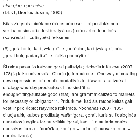
atsarginę, operacinę…
(DLKT, Bronius Bušma, 1995)
Kitas žingsnis min
ė
tame raidos procese – tai poslinkis nuo
vertinamosios prie desideratyvinės (noro) arba deontinės
(konkrečiai – būtinybės) reikšmės
:
(6) „gerai būtų, kad įvyktų
x
“ → „norėčiau, kad įvyktų
x
“, arba
„gerai būtų padaryti
x
“ → „reikia padaryti
x.
“
Ši raida pasaulio kalbose gerai paliudyta; Heine’is
ir Kuteva (2007,
178) ją laiko universalia. Cituoju jų formuluotę: „One way of creating
new expressions for deontic modality is to draw on a universal
strategy whereby predicates of the kind ‘it is
enough/fitting/suitable/good (that)’ are grammaticalized to markers
for necessity or obligation“
4
. Pridurkime, kad šis raidos kelias gali
vesti ir prie desideratyvinės reikšmės. Noonanas (2007, 135)
cituoja airių kalbos predikatą
maith
‘gera, gerai’, kuris su tiesioginės
nuosakos jungties forma reiškia ‘gerai, kad…’, o su tariamosios
nuosakos forma – ‘norėčiau, kad’ (
tn
= tariamoji nuosaka,
nmn
=
nominalizacija).