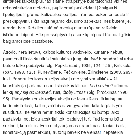
sintaksės laikotarpiui, tad šiame straipsnyje bus taikomas vidinės
rekonstrukcijos metodas, papildomai pasitelkiant įžvalgas iš
tipologijos ir gramatikalizacijos teorijos. Trumpai pakomentuosiu ir
preskriptyvinius čia nagrinėjamo klausimo aspektus, nes būtent jie,
atrodo, bent iš dalies nulėmė menką mums rūpimo reiškinio
ištirtumo laipsnį. Prie preskriptyvinių aspektų taip pat trumpai grįšiu
baigiamosiose pastabose.
Atrodo, nėra lietuvių kalbos kultūros vadovėlio, kuriame nebūtų
pasmerkti tikslo šalutiniai sakiniai su jungtuku
kad
ir bendratimi arba
būtojo laiko padalyviu, plg. Pupkis (sud., 1985, 124–125), Kniūkšta
(par., 1998, 125), Kunevičienė, Pečkuvienė, Žilinskienė (2003, 263)
ir kt. Bendraties konstrukcijos atveju motyvai yra aiškūs – ši
konstrukcija įtariama esanti slaviškos kilmės:
kad sužinoti
primena
lenkų
aby się dowiedzieć
, rusų
čtoby
uznat’
(plg. Piročkinas 1990,
95). Padalyvio konstrukcijos atvejis ne toks aiškus: iš kalbų, su
kuriomis lietuvių kalba įvairiais savo gyvavimo laikotarpiais yra
susidūrusi, nė viena neturi tikslo konstrukcijos su būtojo laiko
padalyviu, net jeigu apskritai tokį padalyvį turi. Tad įdomu būtų
sužinoti, kuo šiuo atveju motyvuojamas draudimas. Tačiau iš šią
konstrukciją pasmerkusių autorių beveik nė vienas
1
nepateikia