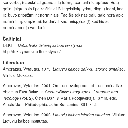
konverbo, ir apskritai gramatinių formų, semantinio aprašo. Būtų
gaila, jeigu tokio tipo reiškiniai iš lingvistinių tyrimų dingtų todėl, kad
jie buvo pripažinti nenorminiais. Tad šis tekstas galų gale nėra apie
norminimą, o apie tai, ką daryti, kad neišpylus (!) kūdikio su
norminamuoju vandeniu.
Šaltiniai
DLKT –
Dabartin
ė
s lietuvių kalbos tekstynas
,
http://tekstynas.vdu.lt/tekstynas/
Literatūra
Ambrazas, Vytautas. 1979.
Lietuvių kalbos dalyvių
istorinė sintaksė
.
Vilnius: Mokslas.
Ambrazas, Vytautas. 2001. On the development of the nominative
object in East Baltic. In
Circum-Baltic Languages
:
Grammar and
Typology
(Vol. 2).
Östen Dahl
& Maria Koptjevskaja-Tamm, eds.
Amsterdam-Philadelphia: John Benjamins, 391–412.
Ambrazas, Vytautas. 2006.
Lietuvių kalbos istorinė sintaksė
. Vilnius:
Lietuvių kalbos institutas.