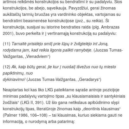
artimos reikšmės konstrukcijos su bendratimi ir su padalyviu. Šios
konstrukcijos, be abejo, sąveikauja.
Pavyzdžiui
, gerai žinomas
aukštaičių tarmių bruožas yra vardininko objektas, vartojamas su
bendratimi beasmenėse konstrukcijose (pvz., su
reikia
). Ši
konstrukcija, susijusi su istorine bendraties raida (plg. Ambrazas
2001), buvo perkelta ir į vertinamąją konstrukciją su padalyviu:
(11)
Tarnait
ė prisidėjo
smilį prie lūpų ir žvilgtelėjo int Joną,
rodydama jam, kad reikia ligonis palikti ramybėje
.
(
Juozas
Tumas-
Vaižgantas, „Vienadviem“)
(12)
Ak, kaip būtų gerai, jie kur į
nuošalį išvežus nuo tų miesto
papiktinimų, nuo
dykiniavimo!
(
Juozas
Tumas-Vaižgantas, „Geradarys“)
Neaptartas kol kas liko LKG pateiktame sąraše antroje pozicijoje
minimas
padalyvių
vartojimo tipas „su klausiamaisiais ir santykiniais
žodžiais“ (LKG II, 391). Už šio gana netikslaus apibūdinimo slypi
konstrukcijų tipas, literatūroje žinomas kaip „deontinis klausimas“
(Palmer 1986, 106
–
108) – tai klausimas, kuriuo siekiama gauti ne
informacij
ą
, o
nurodym
ą
arba patarim
ą
: