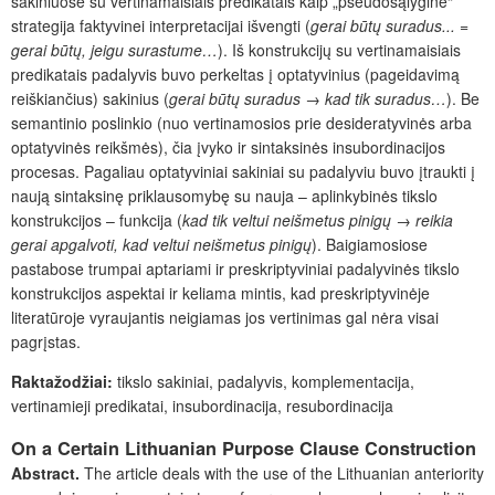
sakiniuose su vertinamaisiais predikatais kaip „pseudosąlyginė“
strategija faktyvinei interpretacijai išvengti (
gerai būtų suradus... =
gerai būtų, jeigu surastume…
). Iš konstrukcijų su vertinamaisiais
predikatais padalyvis buvo perkeltas į optatyvinius (pageidavimą
reiškiančius) sakinius (
gerai būtų suradus → kad tik suradus…
). Be
semantinio poslinkio (nuo vertinamosios prie desideratyvinės arba
optatyvinės reikšmės), čia įvyko ir sintaksinės insubordinacijos
procesas. Pagaliau optatyviniai sakiniai su padalyviu buvo įtraukti į
naują sintaksinę priklausomybę su nauja – aplinkybinės tikslo
konstrukcijos – funkcija (
kad tik veltui neišmetus pinigų → reikia
gerai apgalvoti, kad veltui neišmetus pinigų
). Baigiamosiose
pastabose trumpai aptariami ir preskriptyviniai padalyvinės tikslo
konstrukcijos aspektai ir keliama mintis, kad preskriptyvinėje
literatūroje vyraujantis neigiamas jos vertinimas gal nėra visai
pagrįstas.
Raktažodžiai:
tikslo sakiniai, padalyvis, komplementacija,
vertinamieji predikatai, insubordinacija, resubordinacija
On a Certain Lithuanian Purpose Clause Construction
Abstract.
The article deals with the use of the Lithuanian anteriority