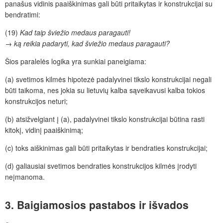
panašus vidinis paaiškinimas gali būti pritaikytas ir konstrukcijai su
bendratimi:
(19)
Kad taip šviežio medaus paragauti!
→
ką reikia padaryti, kad šviežio medaus paragauti?
Šios paralelės logika yra
sunkiai paneigiama:
(a)
svetimos kilmės hipotezė padalyvinei tikslo konstrukcijai negali
būti taikoma, nes jokia su lietuvių kalba sąveikavusi kalba tokios
konstrukcijos neturi;
(b)
atsižvelgiant į (a), padalyvinei tikslo konstrukcijai būtina rasti
kitokį, vidinį paaiškinimą;
(c)
toks aiškinimas gali būti pritaikytas ir bendraties konstrukcijai;
(d)
galiausiai svetimos bendraties konstrukcijos kilmės įrodyti
ne
įmano
ma.
3. Baigiamosios pastabos ir i
švados