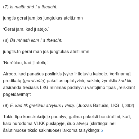
(7)
Is maith dhó í a theacht.
jungtis
gerai jam jos
jungtukas
ateiti.
nmn
‘Gerai jam, kad ji atėjo.’
(8)
Ba mhaith liom í a theacht.
jungtis.tn
gerai man jos
jungtukas
ateiti.
nmn
‘Norėčiau, kad ji ateitų.’
Atrodo, kad panašus poslinkis įvyko ir lietuvių kalboje. Vertinamąjį
predikatą (
gerai būtų
) pakeitus optatyvinių sakinių
žymikliu
kad tik
,
atsiranda trečiasis LKG minimas
padalyvių
vartojimo tipas „reiškiant
pageidavimą“:
(9)
Ė, kad tik greičiau atvykus į vietą
. (Juozas Baltušis, LKG II, 392)
Tokio tipo konstrukcijoje padalyvį galima pakeisti bendratimi, kuri,
kaip nurodoma VLKK puslapyj
e
, šiuo atveju (skirtingai nei
šalutiniuose tikslo sakiniuose) laikoma taisyklinga:
5