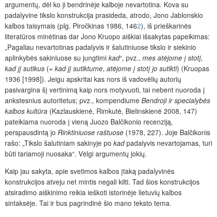
argumentų, dėl ko ji bendrinėje kalboje nevartotina. Kova su
padalyvine tikslo konstrukcija prasideda, atrodo, Jono Jablonskio
kalbos taisymais (plg. Piročkinas 1986, 146
2
), iš prieškarinės
literatūros minėtinas dar Jono Kruopo aiškiai išsakytas papeikimas:
„
Pagaliau nevartotinas padalyvis ir šalutiniuose tikslo ir siekinio
aplinkybės sakiniuose su jungtimi
kad
“, pvz.,
mes atėjome į stotį,
kad jį sutikus
(=
kad jį sutiktume
,
atėjome į stotį jo sutikti
) (Kruopas
1936 [1998]). Jeigu apskritai kas nors iš vadovėlių autorių
pasivargina šį vertinimą kaip nors motyvuoti, tai nebent nuoroda į
ankstesnius autoritetus; pvz., kompendiume
Bendroji ir specialybės
kalbos kultūra
(Kazlauskienė, Rimkutė, Bielinskienė 2008, 147)
pateikiama nuoroda į vieną Juozo Balčikonio recenziją,
perspausdintą jo
Rinktiniuose raštuose
(1978, 227). Joje Balčikonis
rašo: „Tikslo šalutiniam sakinyje po
kad
padalyvis nevartojamas, turi
būti tariamoji nuosaka“. Vėlgi argumentų jokių.
Kaip jau sakyta, apie svetimos kalbos įtaką padalyvinės
konstrukcijos atveju net mintis negali kilti. Tad šios konstrukcijos
atsiradimo aiškinimo reikia ieškoti istorinėje lietuvių kalbos
sintaksėje. Tai ir bus pagrindinė šio mano teksto tema.