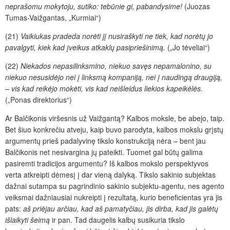
neprašomu mokytoju, sutiko: tebūnie gi, pabandysime!
(Juozas
Tumas-Vaižgantas, „Kurmiai“)
(21)
Vaikiukas pradeda norėti jį nusiraškyti ne tiek, kad norėtų jo
pavalgyti, kiek kad
įveikus
atkaklų pasipriešinimą.
(„Jo tėveliai“)
(22)
Niekados nepasilinksmino, niekuo savęs nepamalonino, su
niekuo nesusidėjo nei į linksmą kompaniją, nei į naudingą draugiją,
– vis kad reikėjo mokėti, vis kad neišleidus liekios kapeikėlės.
(„Ponas direktorius“)
Ar Balčikonis viršesnis už Vaižgantą? Kalbos moksle, be abejo, taip.
Bet šiuo konkrečiu atveju, kaip buvo parodyta, kalbos mokslu grįstų
argumentų prieš padalyvinę tikslo konstrukciją nėra – bent jau
Balčikonis net nesivargina
jų pateikti.
Tuomet gal būtų galima
pasiremti tradicijos argumentu? Iš kalbos mokslo perspektyvos
verta atkreipti dėmesį į dar vieną dalyką. Tikslo sakinio subjektas
dažnai sutampa su pagrindinio sakinio sub­jektu-agentu, nes agento
veiksmai dažniausiai nukreipti į rezultatą, kurio beneficientas yra jis
pats:
aš priėjau arčiau, kad aš pamatyčiau, jis dirba, kad jis galėtų
išlaikyti šeimą
ir pan. Tad daugelis kalbų susikuria tikslo