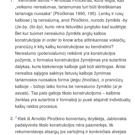
„veiksmo nerealumas, tariamumas turi būti išreiškiamas
tariamąja nuosaka“ (Piročkinas 1990, 195). Lenkų ir rusų
kalbose
į tą
nerealumą, anot Piročkino, nurodo
žymiklis
-
by
(
że-by
,
čto-by
), kurio nėra lietuviško jungtuko
kad
sudėtyje.
Bet kur tuomet nerealumo
žymiklis
anglų kalbos
konstrukcijoje
in order to know
arba atitinkamose vokiečių,
prancūzų ir kitų kalbų konstrukcijose su bendratimi?
Nerealumo (potencialumo) reikšmė yra konstrukcijos
požymis, o formalus konstrukcijos žymėjimas yra sutartinis
dalykas, kuris kiekvienoje kalboje gali būti skirtingas. Antai
nerealios sąlygos sakinys lietuvių kalboje žymimas
tariamosios nuosakos forma (
jeigu žinočiau
), o prancūzų
kalboje – būtojo laiko forma be nerealumo
žymiklio
(
si je
savais
). Tas pats galioja tikslo konstrukcijoms – kalbinis
ženklas yra sutartinis ir formalioji jo pusė atspindi individualių
kalbų raidos procesus.
2
Kiek iš Arnoldo Piročkino komentarų išryškėja, Jablonskis
padalyvinės tikslo konstrukcijos nėra pasmerkęs, tik
rekomendavęs atsargų jos vartojimą ir konkrečiais atvejais