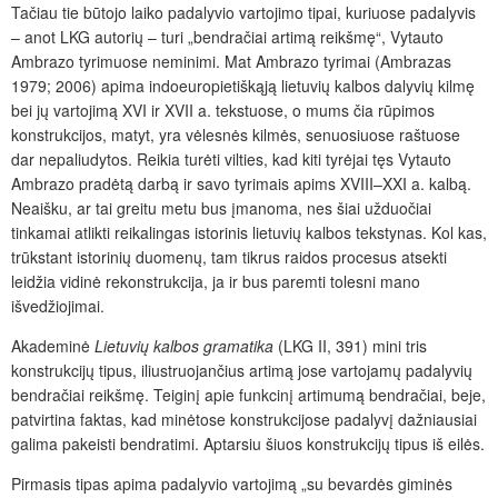
Tačiau tie būtojo laiko padalyvio vartojimo tipai, kuriuose padalyvis
– anot LKG autorių – turi „bendračiai artimą reikšmę“, Vytauto
Ambrazo tyrimuose neminimi. Mat Ambrazo tyrimai (Ambrazas
1979; 2006) apima indoeuropietiškąją lietuvių kalbos dalyvių kilmę
bei jų vartojimą XVI ir XVII a. tekstuose, o mums čia rūpimos
konstrukcijos, matyt, yra vėlesnės kilmės, senuosiuose raštuose
dar nepaliudytos. Reikia turėti vilties, kad kiti tyrėjai tęs Vytauto
Ambrazo pradėtą darbą ir savo tyrimais apims XVIII–XXI a. kalbą.
Neaišku, ar tai greitu metu bus įmanoma, nes
ši
ai
užduočiai
tinkamai atlikti reikalingas istorinis lietuvių kalbos tekstynas. Kol kas,
trūkstant istorinių duomenų, tam tikrus raidos procesus atsekti
leidžia vidinė rekonstrukcija, ja ir bus paremti tolesni mano
išvedžiojimai.
Akademinė
Lietuvių kalbos gramatika
(LKG II, 391) mini tris
konstrukcijų tipus, iliustruojančius artimą jose vartojamų padalyvių
bendračiai reikšmę. Teiginį apie funkcinį artimumą bendračiai, beje,
patvirtina faktas, kad minėtose konstrukcijose padalyvį dažniausiai
galima pakeisti bendratimi. Aptarsiu šiuos konstrukcijų tipus iš eilės.
Pirmasis tipas apima padalyvio vartojimą „su bevardės giminės