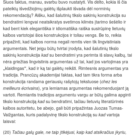
Šiuos faktus, manau, svarbu buvo nustatyti. Vis dėlto
, kokia iš čia
pateiktų išvedžiojimų galėtų išplaukti išvada dėl norminių
rekomendacijų? Aišku, kad šalutinių tikslo sakinių konstrukcija su
bendratimi lengvai neatsikratys svetimos kilmės įtarimo
šešėlio
ir
kad bent kiek elegantiška ir idiomatiška raiška susirūpinę lietuvių
kalbos vartotojai šios konstrukcijos ir toliau vengs. Be to, reikia
pripažinti, kad kalbos norma negali remtis vien tik lingvistiniais
argumentais. Net jeigu būtų tvirtai
įrodyta
, kad šalutinių tikslo
sakinių konstrukcija
kad
su bendratimi yra perimta iš slavų kalbų, tai
nėra griežtas lingvistinis argumentas už tai, kad jos vartojimas yra
„
klaidingas
“
, kad ir ką tai galėtų reikšti. Rimtesnis argumentas yra
tradicija. Prancūzų akademijai faktas, kad tam tikra forma arba
konstrukcija randama geriausių rašytojų tekstuose (
chez les
meilleurs
écrivains
), yra lemiamas argumentas rekomenduojant
ją
vartoti
. Remiantis tradicijos argumentu vargu ar būtų galima apginti
tikslo konstrukciją
kad
su bendratimi, tačiau lietuvių literatūrinės
kalbos autoritetu, be abejo, gali būti pripažintas Juozas Tumas-
Vaižgantas, kuris padalyvinę tikslo konstrukciją su
kad
vartoja
laisvai:
(20)
Tačiau galų gale, ne taip įtikėjusi, kaip kad atsikračius įkyriu,