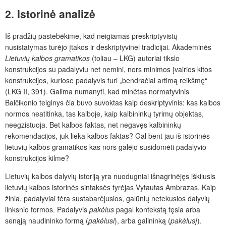
2. Istorinė analizė
Iš pradžių pastebėkime, kad neigiamas preskriptyvistų
nusistatymas turėjo
įtakos ir
deskriptyvinei tradicijai. Akademinės
Lietuvių kalbos gramatikos
(toliau – LKG) autoriai tikslo
konstrukcijos su padalyviu net nemini, nors minimos įvairios kitos
konstrukcijos, kuriose padalyvis turi „bendračiai artimą reikšmę“
(LKG II, 391). Galima numanyti, kad minėtas normatyvinis
Balčikonio teiginys čia buvo suvoktas kaip deskriptyvinis: kas kalbos
normos neatitinka, tas kalboje, kaip kalbininkų tyrimų objektas,
neegzistuoja. Bet kalbos faktas, net negavęs kalbininkų
rekomendacijos, juk lieka kalbos faktas? Gal bent jau iš istorinės
lietuvių kalbos gramatikos kas nors galėjo susidomėti padalyvio
konstrukcijos kilme?
Lietuvių kalbos dalyvių istoriją yra nuodugniai išnagrinėjęs iškilusis
lietuvių kalbos istorinės sintaksės tyrėjas Vytautas Ambrazas. Kaip
žinia, padalyviai tėra sustabarėjusios, galūnių netekusios dalyvių
linksnio formos. Padalyvis
pakėlus
pagal kontekstą tęsia arba
senąją naudininko formą (
pakėlusi
), arba galininką (
pakėlusį
).