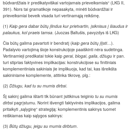
būdvardžiais ir predikatyviškai vartojamais prieveiksmiais“ (LKG II,
391). Nors tai gramatikoje nepasakyta, minėti būdvardžiai ir
prieveiksmiai beveik visada turi vertinamąją reikšmę.
(1)
Kaip gera dabar būtų įlindus kur prietvartin, įsiknisus į šiaudus ir
palaukus, kol praeis tamsa
. (Juozas Baltušis, pavyzdys iš LKG)
Čia būtų galima pavartoti ir bendratį (
kaip gera būtų įlįsti
…).
Padalyvio vartojimą šioje konstrukcijoje paaiškinti nėra sudėtinga.
Vertinamieji predikatai tokie kaip
gerai, blogai
,
gaila
,
džiugu
ir pan.
turi stiprias faktyvines implikacijas: konstrukcijose su finitiniais
komplementiniais sakiniais jie implikuoja, kad tai, kas išreikšta
sakininiame komplemente, atitinka tikrovę, plg.:
(2)
Džiugu, kad tu su mumis dirbsi
.
Šį sakinį galima ištarti tik būnant įsitikinus teiginio
tu su mumis
dirbsi
pagrįstumu. Norint išvengti faktyvinės implikacijos, galima
pritaikyti „sąlyginę“ strategiją: komplementinis sakinys tuomet
reiškiamas kaip sąlygos sakinys:
(3)
Būtų džiugu, jeigu su mumis dirbtum
.