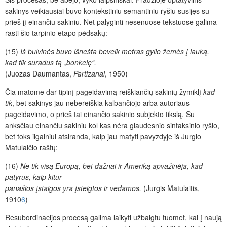
sakinys veikiausiai buvo kontekstiniu semantiniu ryšiu susijęs su
prieš jį einančiu sakiniu. Net palyginti nesenuose tekstuose galima
rasti šio tarpinio etapo pėdsakų:
(15)
Iš bulvinės buvo išnešta beveik metras gylio žemės į lauką,
kad tik suradus
tą „
bonkelę“.
(
Juozas Daumantas,
Partizanai
, 1950
)
Čia matome dar tipinį pageidavimą reiškiančių sakinių žymiklį
kad
tik
, bet sakinys jau nebereiškia kalbančiojo arba autoriaus
pageidavimo, o prieš tai einančio sakinio subjekto tikslą. Su
anksčiau einančiu sakiniu kol kas nėra glaudesnio sintaksinio ryšio,
bet toks ilgainiui atsiranda, kaip jau matyti pavyzdyje iš Jurgio
Matulaičio raštų:
(16)
Ne tik visą Europą, bet dažnai ir Ameriką apvažinėja, kad
patyrus, kaip kitur
panašios įstaigos yra įsteigtos ir vedamos.
(Jurgis Matulaitis,
1910
6
)
Resubordinacijos procesą galima laikyti užbaigtu tuomet, kai į naują