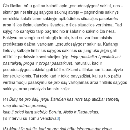
Čia tiksliau būtų galima kalbėti apie „
pseudosąlygos“ sakinį, nes –
skirtingai nei tikrųjų
sąlygos sakinių atveju – pagrindinis sakinys
nereiškia šalutiniame sakinyje apibūdintos situacijos pas
ekmės
arba iš jos išplaukiančios išvados, o šios situacijos vertinimą. Tad
sąlyginio santykio tarp pagrindinio ir šalutinio sakinio
čia
nėra.
Faktyvumo vengimo strategija lemia, kad su vertinamaisiais
predikatais dažnai vartojami „pseudosąlygos“ sakiniai. Kadangi
lietuvių kalboje finitinius
sąlygos sakinius su jungtuku
jeigu
gali
atitikti ir padalyvio konstrukcijos (plg.
jeigu pasitaiko / pasitaikys /
pasitaikytų proga
ir
progai pasitaikius
), natūralu, kad ir
pseudosąlygos sakiniai gali būti reiškiami atitinkamomis padalyvio
konstrukcijomis. Tai rodo kad ir tokie pavyzdžiai, kai su tuo pačiu
vertinamuoju pasakymu
ne pro šalį
vartojamas arba finitinis
sąlygos
sakinys, arba padalyvio konstrukcija:
(4)
Būtų ne pro šalį, jeigu šiandien kas nors taip atidžiai stebėtų
rusų literatūros procesą,
kaip jį prieš karą stebėjo Boruta, Aistis ir Radauskas.
(iš interviu su Tomu Venclova
3
)
(5)
Man kilo mintis, kad ne pro šalį būtų įsirengus dar vieną,