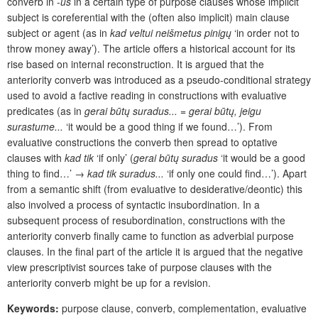
converb in -
us
in a certain type of purpose clauses whose implicit
subject is coreferential with the (often also implicit) main clause
subject or agent (as in
kad veltui neišmetus pinigų
‘in order not to
throw money away’). The article offers a historical account for its
rise based on internal reconstruction. It is argued that the
anteriority converb was introduced as a pseudo-conditional strategy
used to avoid a factive reading in constructions with evaluative
predicates (as in
gerai būtų suradus...
=
gerai būtų, jeigu
surastume...
‘it would be a good thing if we found…’). From
evaluative constructions the converb then spread to optative
clauses with
kad tik
‘if only’ (
gerai būtų suradus
‘it would be a good
thing to find…’ →
kad tik suradus...
‘if only one could find…’). Apart
from a semantic shift (from evaluative to desiderative/deontic) this
also involved a process of syntactic insubordination. In a
subsequent process of resubordination, constructions with the
anteriority converb finally came to function as adverbial purpose
clauses. In the final part of the article it is argued that the negative
view prescriptivist sources take of purpose clauses with the
anteriority converb might be up for a revision.
Keywords:
purpose clause, converb, complementation, evaluative