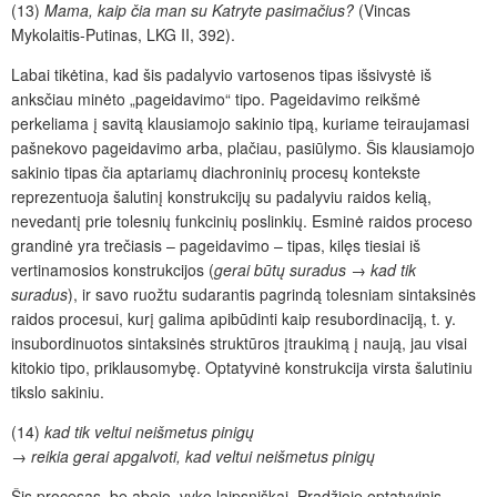
(13)
Mama, kaip čia man su Katryte pasimačius?
(
Vincas
Mykolaitis-Putinas, LKG II, 392).
Labai tikėtina, kad šis padalyvio vartosenos tipas išsivystė iš
anksčiau minėto „pageidavimo“ tipo. Pageidavimo reikšmė
perkeliama į savitą klausiamojo sakinio tipą, kuriame teiraujamasi
pašnekovo pageidavimo arba, plačiau, pasiūlymo
. Šis klausiamojo
sakinio tipas čia aptariamų diachroninių procesų kontekste
reprezentuoja šalutinį konstrukcijų su padalyviu raidos kelią,
nevedantį
prie tolesnių funkcinių poslinkių. Esminė raidos proceso
grandinė yra trečiasis – pageidavimo – tipas,
kilęs tiesiai
iš
vertinamosios konstrukcijos (
gerai būtų suradus
→
kad tik
suradus
), ir savo ruožtu sudarantis pagrindą tolesniam sintaksinės
raidos procesui, kurį galima apibūdinti kaip resubordinaciją, t. y.
insubordinuotos sintaksinės struktūros įtraukimą į naują, jau visai
kitokio tipo, priklausomybę. Optatyvinė konstrukcija virsta šalutiniu
tikslo sakiniu.
(14)
kad tik veltui neišmetus pinigų
→
reikia gerai apgalvoti, kad veltui neišmetus pinigų
Šis procesas, be abejo, vyko laipsniškai. Pradžioje
optatyvinis