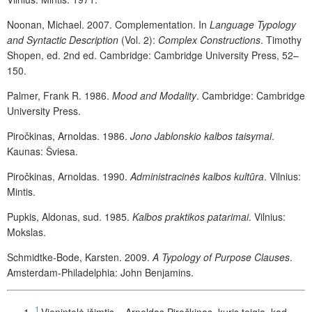
Noonan, Michael. 2007. Complementation. In
Language Typology
and Syntactic Description
(Vol. 2):
Complex Constructions
. Timothy
Shopen, ed. 2nd ed. Cambridge: Cambridge University Press, 52–
150.
Palmer, Frank R. 1986.
Mood and Modality
. Cambridge: Cambridge
University Press.
Piročkinas, Arnoldas. 1986.
Jono Jablonskio kalbos taisymai
.
Kaunas: Šviesa.
Piročkinas, Arnoldas. 1990.
Administracinės kalbos kultūra
. Vilnius:
Mintis.
Pupkis, Aldonas, sud. 1985.
Kalbos praktikos patarimai
. Vilnius:
Mokslas.
Schmidtke-Bode, Karsten. 2009.
A Typology of Purpose Clauses
.
Amsterdam-Philadelphia: John Benjamins.
1
Vienintelė išimtis – Arnoldas Piročkinas, kuris teigia, kad