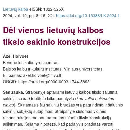
Lietuvių kalba
eISSN: 1822-525X
2024, vol. 19, pp. 8–16 DOI:
https://doi.org/10.15388/LK.2024.1
Dėl vienos lietuvių kalbos
tikslo sakinio konstrukcijos
Axel Holvoet
Bendrosios kalbotyros centras
Baltijos kalbų ir kultūrų institutas, Vilniaus universitetas
El. paštas: axel.holvoet@flf.vu.lt
ORCID: https://orcid.org/0000-0003-1744-5893
Santrauka.
Straipsnyje aptariami lietuvių kalbos tikslo šalutiniai
sakiniai su
kad
ir būtojo laiko padalyviu (
kad veltui neišmetus
pinigų
). Skiriamasis šių sakinių bruožas yra pagrindinio ir šalutinio
sakinių subjektų sutapimas. Straipsnyje siūlomas vidinės
rekonstrukcijos metodu paremtas minėtų tikslo konstrukcijų
aiškinimas. Keliama hipotezė, kad padalyvis pradėtas vartoti