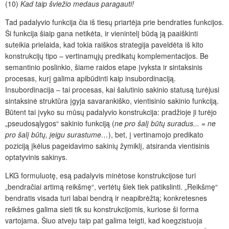
(10)
Kad taip šviežio medaus paragauti!
Tad padalyvio funkcija
čia
iš tiesų priartėja prie bendraties funkcijos.
Ši funkcija šiaip gana netikėta, ir vienintelį būdą ją paaiškinti
suteikia prielaida, kad tokia raiškos strategija paveldėta iš kito
konstrukcijų tipo – vertinamųjų predikatų komplementacijos. Be
semantinio poslinkio, šiame raidos etape įvyksta ir sintaksinis
procesas, kurį galima apibūdinti kaip insubordinaciją.
Insubordinacija – tai procesas, kai šalutinio sakinio statusą turėjusi
sintaksinė struktūra
įgyja savarankiško, vientisinio sakinio funkciją.
Būtent tai įvyko su mūsų padalyvio konstrukcija: pradžioje ji turėjo
„pseudosąlygos“ sakinio funkcij
ą
(
ne pro šalį būtų suradus...
=
ne
pro šalį būtų, jeigu surastume…
), bet, į vertinamojo predikato
poziciją įkėlus pageidavimo sakinių
žymiklį
, atsiranda vientisinis
optatyvinis sakinys.
LKG formuluotę, esą padalyvis minėtose konstrukcijose turi
„bendračiai artimą reikšmę“, vertėtų šiek tiek patikslinti. „Reikšmę“
bendratis visada turi labai bendrą ir neapibrėžtą; konkretesnes
reikšmes galima sieti tik su konstrukcijomis, kuriose ši forma
vartojama. Šiuo atveju taip pat galima teigti, kad koegzistuoja