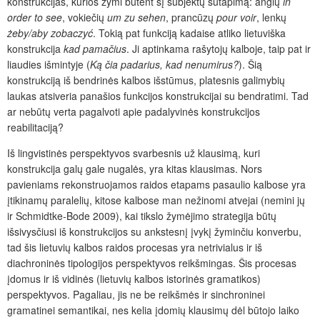
konstrukcijas, kurios žymi būtent šį subjektų sutapimą: anglų
in
order to see
, vokiečių
um zu sehen
, prancūzų
pour voir
, lenkų
żeby
/aby zobaczyć
. Tokią pat funkciją kadaise atliko lietuviška
konstrukcija
kad
pamačius
. Ji aptinkama ra
šytojų kalboje, taip pat ir
liaudies išmintyje (
Ką čia padarius, kad nenumirus?
). Šią
konstrukciją iš bendrinės kalbos išstūmus, platesnis galimybių
laukas atsiveria panašios funkcijos konstrukcijai su bendratimi. Tad
ar nebūtų verta pagalvoti apie padalyvinės konstrukcijos
reabilitaciją?
Iš lingvistinės perspektyvos svarbesnis už klausimą, kuri
konstrukcija galų gale nugalės, yra kitas klausimas. Nors
pavieniams rekonstruojamos raidos etapams pasaulio kalbose yra
įtikinamų paralelių, kitose kalbose man nežinomi atvejai (nemini jų
ir Schmidtke-Bode 2009), kai tikslo žymėjimo strategija būtų
išsivysčiusi iš konstrukcijos su ankstesnį įvykį žyminčiu konverbu,
tad šis lietuvių kalbos raidos procesas yra netrivialus ir iš
diachroninės tipologijos perspektyvos reikšmingas. Šis procesas
įdomus ir iš vidinės (lietuvių kalbos istorinės gramatikos)
perspektyvos. Pagaliau, jis ne be reikšmės ir sinchroninei
gramatinei semantikai, nes kelia įdomių klausimų dėl būtojo laiko