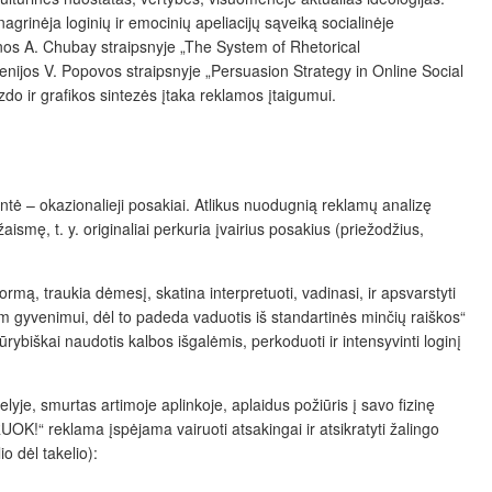
grinėja loginių ir emocinių apeliacijų sąveiką socialinėje
tlanos A. Chubay straipsnyje „The System of Rhetorical
enijos V. Popovos straipsnyje „Persuasion Strategy in Online Social
do ir grafikos sintezės įtaka reklamos įtaigumui.
ntė – okazionalieji posakiai. Atlikus nuodugnią reklamų analizę
smę, t. y. originaliai perkuria įvairius posakius (priežodžius,
rmą, traukia dėmesį, skatina interpretuoti, vadinasi, ir apsvarstyti
jam gyvenimui, dėl to padeda vaduotis iš standartinės minčių raiškos“
biškai naudotis kalbos išgalėmis, perkoduoti ir intensyvinti loginį
lyje, smurtas artimoje aplinkoje, aplaidus požiūris į savo fizinę
RUOK!“ reklama įspėjama vairuoti atsakingai ir atsikratyti žalingo
io dėl
takelio
):