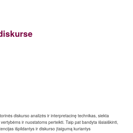
diskurse
etorinės diskurso analizės ir interpretacinę technikas, siekta
vertybėms ir nuostatoms perteikti. Taip pat bandyta išsiaiškinti,
encijas išpildantys ir diskurso įtaigumą kuriantys