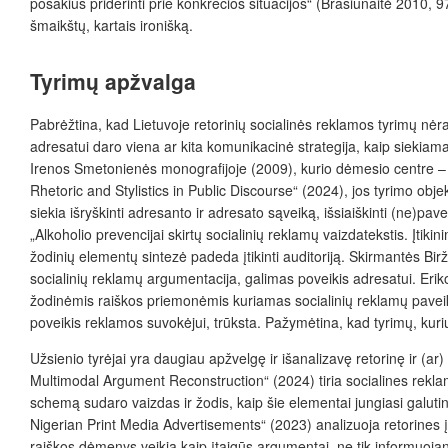
posakius priderinti prie konkrečios situacijos“ (Brasiūnaitė 2010, 9
šmaikštų, kartais ironišką.
Tyrimų apžvalga
Pabrėžtina, kad Lietuvoje retorinių socialinės reklamos tyrimų nėra 
adresatui daro viena ar kita komunikacinė strategija, kaip siekiama 
Irenos Smetonienės monografijoje (2009), kurio dėmesio centre – g
Rhetoric and Stylistics in Public Discourse“ (2024), jos tyrimo objek
siekia išryškinti adresanto ir adresato sąveiką, išsiaiškinti (ne)pa
„Alkoholio prevencijai skirtų socialinių reklamų vaizdatekstis. Įtik
žodinių elementų sintezė padeda įtikinti auditoriją. Skirmantės Birž
socialinių reklamų argumentacija, galimas poveikis adresatui. Erik
žodinėmis raiškos priemonėmis kuriamas socialinių reklamų paveiku
poveikis reklamos suvokėjui, trūksta. Pažymėtina, kad tyrimų, kur
Užsienio tyrėjai yra daugiau apžvelgę ir išanalizavę retorinę ir (ar
Multimodal Argument Reconstruction“ (2024) tiria socialines rekla
schemą sudaro vaizdas ir žodis, kaip šie elementai jungiasi galutin
Nigerian Print Media Advertisements“ (2023) analizuoja retorines 
raiškos dėmenys veikia kaip įtaigūs argumentai, ne tik informuojan