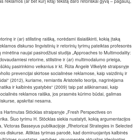
as reklamos (ar bet kurį kitą) tekstą daro retoriškai gyvą – pagaulų,
ę ir (ar) stilistinę raišką, norėdami išsiaiškinti, kokią įtaką
klamos diskurso lingvistinių ir retorinių tyrimų pateiktas profesorės
minėtina naujai pasirodžiusi studija „Approaches to Multimodality:
adovaudamiesi retorine, stilistine ir (ar) multimodalumo prieiga,
šūkių pasirinkimo veiksnius ir kt. Rūta Angelė Vilkelytė straipsnyje
holio prevencijai skirtose socialinėse reklamose, kaip vaizdinių ir
ūdai“ (2012), kuriame, remiantis Aristotelio teorija, nagrinėjama
atika ir kalbinės ypatybės“ (2009) taip pat aiškinamasi, kaip
socialinės reklamos raiška, jos prasmės kūrimo būdai, galimas
diskurse, apskritai nesama.
inkas Hartmutas Stöcklas straipsnyje „Fresh Perspectives on
ka. Šiuo tyrimu H. Stöcklas siekia nustatyti, kokią argumentacijos
a, Victoras Basseyus publikacijoje „Rhetorical Strategies in Selected
mos diskurse. Atliktas tyrimas parodė, kad dominuojantys kalbinės
ultūrines nuostatas, vertybes, visuomenėje aktualias ideologijas.