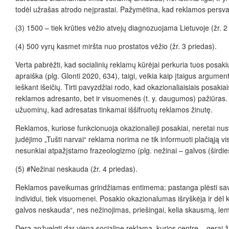
todėl užrašas atrodo neįprastai. Pažymėtina, kad reklamos persvaz
(3)
1500 – tiek krūties vėžio atvejų diagnozuojama Lietuvoje
(žr. 2
(4)
500 vyrų kasmet miršta nuo prostatos vėžio
(žr. 3 priedas).
Verta pabrėžti, kad socialinių reklamų kūrėjai perkuria tuos posakiu
apraiška (plg. Glonti 2020, 634), taigi, veikia kaip įtaigus argumen
ieškant išeičių. Tirti pavyzdžiai rodo, kad okazionaliaisiais posakiai
reklamos adresanto, bet ir visuomenės (t. y. daugumos) pažiūras. Dė
užuominų, kad adresatas tinkamai iššifruotų reklamos žinutę.
Reklamos, kuriose funkcionuoja okazionalieji posakiai, neretai nust
judėjimo „Tušti narvai“ reklama norima ne tik informuoti plačiąją 
nesunkiai atpažįstamo frazeologizmo (plg.
nežinai – galvos (širdi
(5)
#Nežinai
ne
skauda
(žr. 4 priedas).
Reklamos paveikumas grindžiamas entimema: pastanga plėsti savo ži
individui, tiek visuomenei. Posakio okazionalumas išryškėja ir dėl 
galvos neskauda“, nes nežinojimas, priešingai, kelia skausmą, lem
Dera apžvelgti dar vieną socialinę reklamą, kurios centre – gerai 