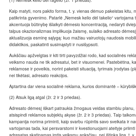
Kaip matyti, nors pakito forma, t. y. vienas dėmuo pakeistas kitu, min
patikrinta gyvenimo. Patarlė „Nemesk kelio dėl takelio“ vartojama t
akcentuoja būtinybę išlaikyti dėmesio koncentraciją, nedaryti dviejų 
talpus okazionalizmas implikuoja žaismę, sulaiko adresato dėmesį,
aktualizuoja esminę sąlygą: kuo mažiau vairuotojų naudosis mobiliu
didaktikos, paskatinti susimąstyti ir nusišypsoti.
Aukščiau apžvelgtas ir kiti tirti pavyzdžiai rodo, kad socialinės re
veiksmo nauda ne tik adresatui, bet ir visuomenei. Pastebėtina, k
reklamose ir poveikis, norint pakeisti situaciją, tyrimais įrodytas (p
nei tikėtasi, adresato reakcijos.
Aptartina dar viena socialinė reklama, kurios dominantė – kūrybišk
(2)
Atsuk
ligą
atgal
(žr. 2 ir 3 priedas).
Adresato dėmesį iškart patraukia žmogaus veidas stambiu planu, už
atsispindi reklamos subjektų akyse (žr. 2 ir 3 priedas). Taip tai
kampanija norima priminti, kaip svarbu rūpintis savo sveikata ir n
vartojamas tada, kai persvarstomi ir kvestionuojami ateityje priimt
adresatas skatinamas imtis veiksmų anksčiau, nei ištinka liga, t. y. 