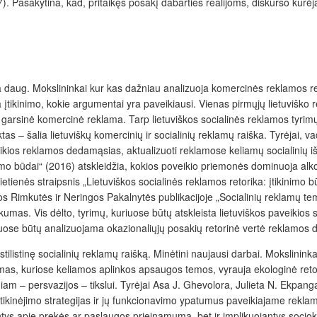
7). Pasakytina, kad, pritaikęs posakį dabarties realijoms, diskurso kūrėj
daug. Mokslininkai kur kas dažniau analizuoja komercinės reklamos retorin
įtikinimo, kokie argumentai yra paveikiausi. Vienas pirmųjų lietuviško re
arsinė komercinė reklama. Tarp lietuviškos socialinės reklamos tyrimų 
tas – šalia lietuviškų komercinių ir socialinių reklamų raiška. Tyrėjai, v
veikios reklamos dedamąsias, aktualizuoti reklamose keliamų socialinių iš
inimo būdai“ (2016) atskleidžia, kokios poveikio priemonės dominuoja alko
ietienės straipsnis „Lietuviškos socialinės reklamos retorika: įtikinimo b
os Rimkutės ir Neringos Pakalnytės publikacijoje „Socialinių reklamų tem
mas. Vis dėlto, tyrimų, kuriuose būtų atskleista lietuviškos paveikios 
iuose būtų analizuojama okazionaliųjų posakių retorinė vertė reklamos 
) stilistinę socialinių reklamų raišką. Minėtini naujausi darbai. Mokslin
mas, kuriose keliamos aplinkos apsaugos temos, vyrauja ekologinė retori
iam – persvazijos – tikslui. Tyrėjai Asa J. Ghevolora, Julieta N. Ekpang
įtikinėjimo strategijas ir jų funkcionavimo ypatumus paveikiajame rekla
tys apie prekės ar paslaugos prieinamumą, bet ir implikuojantys sociok