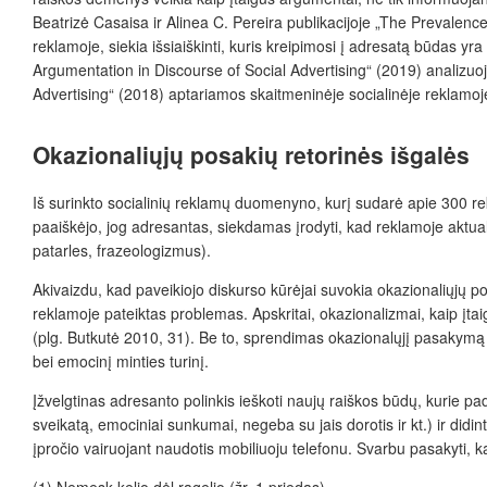
Beatrizė Casaisa ir Alinea C. Pereira publikacijoje „The Prevalence
reklamoje, siekia išsiaiškinti, kuris kreipimosi į adresatą būdas y
Argumentation in Discourse of Social Advertising“ (2019) analizuoj
Advertising“ (2018) aptariamos skaitmeninėje socialinėje reklamoj
Okazionaliųjų posakių retorinės išgalės
Iš surinkto socialinių reklamų duomenyno, kurį sudarė apie 300 rek
paaiškėjo, jog adresantas, siekdamas įrodyti, kad reklamoje aktuali
patarles, frazeologizmus).
Akivaizdu, kad paveikiojo diskurso kūrėjai suvokia okazionaliųjų pos
reklamoje pateiktas problemas. Apskritai, okazionalizmai, kaip įtai
(plg. Butkutė 2010, 31). Be to, sprendimas okazionalųjį pasakymą p
bei emocinį minties turinį.
Įžvelgtinas adresanto polinkis ieškoti naujų raiškos būdų, kurie pa
sveikatą, emociniai sunkumai, negeba su jais dorotis ir kt.) ir didi
įpročio vairuojant naudotis mobiliuoju telefonu. Svarbu pasakyti, 
(1)
Nemesk kelio dėl
ragelio
(žr. 1 priedas).