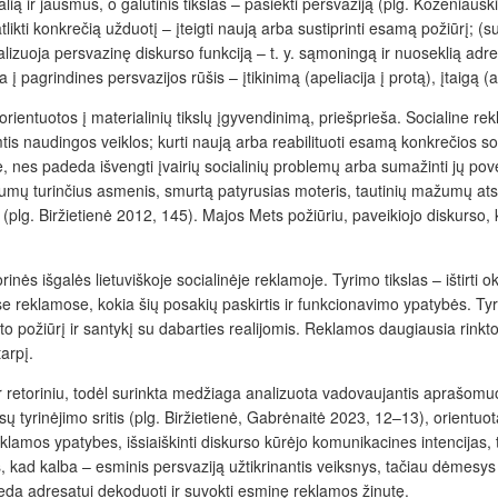
 valią ir jausmus, o galutinis tikslas – pasiekti persvaziją (plg. Koženia
ą atlikti konkrečią užduotį – įteigti naują arba sustiprinti esamą požiūrį; 
lizuoja persvazinę diskurso funkciją – t. y. sąmoningą ir nuoseklią adr
pagrindines persvazijos rūšis – įtikinimą (apeliacija į protą), įtaigą (ape
entuotos į materialinių tikslų įgyvendinimą, priešprieša. Socialine rekl
is naudingos veiklos; kurti naują arba reabilituoti esamą konkrečios so
 nes padeda išvengti įvairių socialinių problemų arba sumažinti jų pov
kumų turinčius asmenis, smurtą patyrusias moteris, tautinių mažumų atsto
plg. Biržietienė 2012, 145). Majos Mets požiūriu, paveikiojo diskurso, kaip
inės išgalės lietuviškoje socialinėje reklamoje. Tyrimo tikslas – ištirti
nėse reklamose, kokia šių posakių paskirtis ir funkcionavimo ypatybės.
Tyr
 požiūrį ir santykį su dabarties realijomis. Reklamos daugiausia rinktos i
arpį.
at ir retoriniu, todėl surinkta medžiaga analizuota vadovaujantis aprašomuo
sų tyrinėjimo sritis (plg. Biržietienė, Gabrėnaitė 2023, 12–13), orientu
eklamos ypatybes, išsiaiškinti diskurso kūrėjo komunikacines intencijas, t.
os, kad kalba – esminis persvaziją
užtikrinantis veiksnys, tačiau dėmesys 
deda adresatui dekoduoti ir suvokti esminę reklamos žinutę.