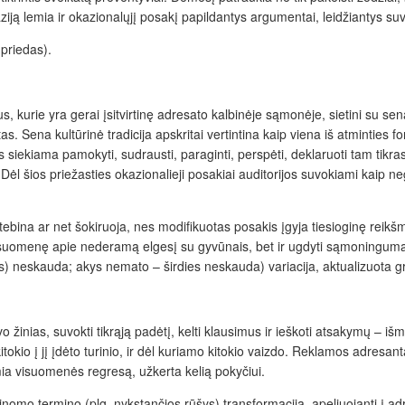
iją lemia ir okazionalųjį posakį papildantys argumentai, leidžiantys s
 priedas).
s, kurie yra gerai įsitvirtinę adresato kalbinėje sąmonėje, sietini su sen
tas. Sena kultūrinė tradicija apskritai vertintina kaip viena iš atmintie
s siekiama pamokyti, sudrausti, paraginti, perspėti, deklaruoti tam tikras 
l šios priežasties okazionalieji posakiai auditorijos suvokiami kaip neg
ebina ar net šokiruoja, nes modifikuotas posakis įgyja tiesioginę reikšmę
visuomenę apie nederamą elgesį su gyvūnais, bet ir ugdyti sąmoningumą, 
es) neskauda
;
akys nemato – širdies neskauda
) variacija, aktualizuota g
nias, suvokti tikrąją padėtį, kelti klausimus ir ieškoti atsakymų – iš
kitokio į jį įdėto turinio, ir dėl kuriamo kitokio vaizdo. Reklamos adre
ia visuomenės regresą, užkerta kelią pokyčiui.
žinomo termino (plg.
nykstančios
rūšys
) transformacija, apeliuojanti į 