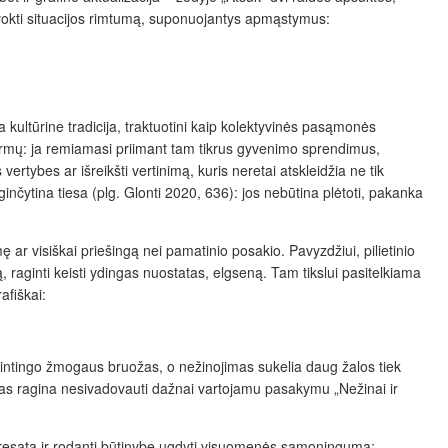
uvokti situacijos rimtumą, suponuojantys apmąstymus:
a kultūrine tradicija, traktuotini kaip kolektyvinės pasąmonės
s formų: ja remiamasi priimant tam tikrus gyvenimo sprendimus,
vertybes ar išreikšti vertinimą, kuris neretai atskleidžia ne tik
inčytina tiesa (plg. Glonti 2020, 636): jos nebūtina plėtoti, pakanka
 ar visiškai priešingą nei pamatinio posakio. Pavyzdžiui, pilietinio
raginti keisti ydingas nuostatas, elgseną. Tam tikslui pasitelkiama
rafiškai:
mintingo žmogaus bruožas, o nežinojimas sukelia daug žalos tiek
santas ragina nesivadovauti dažnai vartojamu pasakymu „Nežinai ir
adresatą ir rodanti būtinybę ugdyti visuomenės sąmoningumą: