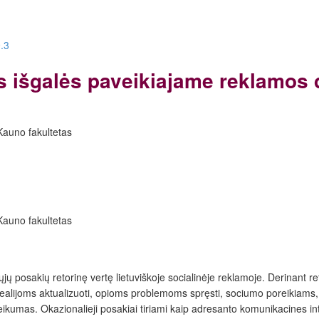
.3
ės išgalės paveikiajame reklamos 
o Kauno fakultetas
o Kauno fakultetas
aliųjų posakių retorinę vertę lietuviškoje socialinėje reklamoje. Derinant r
s realijoms aktualizuoti, opioms problemoms spręsti, sociumo poreikiams, 
veikumas.
Okazionalieji posakiai tiriami kaip adresanto komunikacines int