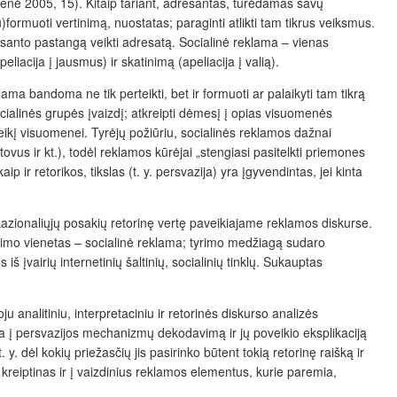
uskienė 2005, 15). Kitaip tariant, adresantas, turėdamas savų
(su)formuoti vertinimą, nuostatas; paraginti atlikti tam tikrus veiksmus.
esanto pastangą veikti adresatą. Socialinė reklama – vienas
liacija į jausmus) ir skatinimą (apeliacija į valią).
ama bandoma ne tik perteikti, bet ir formuoti ar palaikyti tam tikrą
cialinės grupės įvaizdį; atkreipti dėmesį į opias visuomenės
eikį visuomenei. Tyrėjų požiūriu, socialinės reklamos dažnai
vus ir kt.), todėl reklamos kūrėjai „stengiasi pasitelkti priemones
 ir retorikos, tikslas (t. y. persvazija) yra įgyvendintas, jei kinta
 okazionaliųjų posakių retorinę vertę paveikiajame reklamos diskurse.
imo vienetas – socialinė reklama; tyrimo medžiagą sudaro
š įvairių internetinių šaltinių, socialinių tinklų. Sukauptas
ju analitiniu, interpretaciniu ir retorinės diskurso analizės
ota į persvazijos mechanizmų dekodavimą ir jų poveikio eksplikaciją
 y. dėl kokių priežasčių jis pasirinko būtent tokią retorinę raišką ir
kreiptinas ir į vaizdinius reklamos elementus, kurie paremia,