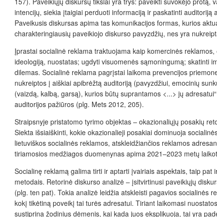
157). Paveikiųjų diskursų tikslai yra trys: paveikti suvokėjo protą,
intencijų, siekia įtaigiai perduoti informaciją ir paskatinti auditorij
Paveikusis diskursas apima tas komunikacijos formas, kurios aktua
charakteringiausių paveikiojo diskurso pavyzdžių, nes yra nukreipta į 
Įprastai socialinė reklama traktuojama kaip komercinės reklamos, ori
ideologiją, nuostatas; ugdyti visuomenės sąmoningumą; skatinti imt
dilemas. Socialinė reklama pagrįstai laikoma prevencijos priemone,
nukreiptos į aiškiai apibrėžtą auditoriją (pavyzdžiui, emocinių sun
(vaizdą, kalbą, garsą), kurios būtų suprantamos <...> jų adresatui“ (
auditorijos pažiūros (plg. Mets 2012, 205).
Straipsnyje pristatomo tyrimo objektas – okazionaliųjų posakių retor
Siekta išsiaiškinti, kokie okazionalieji posakiai dominuoja sociali
lietuviškos socialinės reklamos, atskleidžiančios reklamos adresanto
tiriamosios medžiagos duomenynas apima 2021–2023 metų laikot
Socialinę reklamą galima tirti ir aptarti įvairiais aspektais, taip p
metodais. Retorinė diskurso analizė –
įsitvirtinusi
paveikiųjų diskur
(plg. ten pat). Tokia analizė leidžia atskleisti pagavios socialinės r
kokį tikėtiną poveikį tai turės adresatui. Tiriant laikomasi nuostat
sustiprina žodinius dėmenis, kai kada juos eksplikuoja, tai yra pa