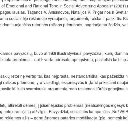
 of Emotional and Rational Tone in Social Advertising Appeals“ (2021) na
ra pagauliausias. Tatjanos V. Anisimovos, Natalijos K. Prigarinos ir Sve
ama socialinėje reklamoje vyraujančių argumentų raiška ir paskirtis. Ks
e dominuojančios retorinės raiškos priemonės, nagrinėjama žodžio, vaiz
lamos pavyzdžių, buvo atrinkti iliustratyviausi pavyzdžiai, kurių domina
zuota problema – opi ir verta adresato apmąstymų, pasitelkia kalbinę žai
akių retorinę vertę: tai, kas neįprasta, nestandartiška, kas pažeidžia no
gi raiškos priemonė, yra vaizdingi, ekspresyvūs ir „tarsi prikeliami nau
asitelkti kaip svarbiausią argumentą rodo reklamos kūrėjo gebėjimą kūry
dėtų atkreipti dėmesį į įsisenėjusias problemas (neatsakingas elgesys ke
ntų netoleranciją jų atžvilgiu. Pavyzdžiui, socialinės kampanijos „NežVAI
kad reklamos ašis – gerai žinomos patarlės modifikacija (plg.
nemesk kel