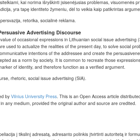
asitelkiami, kai norima išryškinti įsisenėjusias problemas, visuomenės p
radicija, yra tapę identiteto žymeniu, dėl to veikia kaip patikrintas argum
 persvazija, retorika, socialinė reklama.
Persuasive Advertising Discourse
 value of occasional expressions in Lithuanian social issue advertising 
e used to actualize the realities of the present day, to solve social pr
e communicative intentions of the addressee and create the persuasiven
epted as a norm by society. It is common to recreate those expressions t
arker of identity, and therefore function as a verified argument.
e, rhetoric, social issue advertising (SIA).
ed by
Vilnius University Press
.
This is an Open Access article distribut
n in any medium, provided the original author and source are credited.
acija į tikslinį adresatą, adresanto polinkis įtvirtinti autoritetą ir form