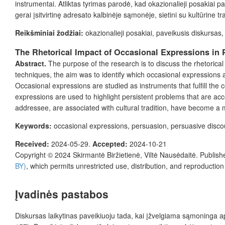
instrumentai.
Atliktas tyrimas parodė, kad okazionalieji posakiai p
gerai įsitvirtinę adresato kalbinėje sąmonėje, sietini su kultūrine t
Reikšminiai žodžiai:
okazionalieji posakiai, paveikusis diskursas,
The Rhetorical Impact of Occasional Expressions in 
Abstract.
The purpose of the research is to discuss the rhetorical
techniques, the aim was to identify which occasional expressions ar
Occasional expressions are studied as instruments that fulfill th
expressions are used to highlight persistent problems that are acc
addressee, are associated with cultural tradition, have become a m
Keywords:
occasional expressions, persuasion, persuasive discours
Received:
2024-05-29.
Accepted:
2024-10-21
Copyright © 2024
Skirmantė Biržietienė, Viltė Nausėdaitė.
Publish
BY)
, which permits unrestricted use, distribution, and reproductio
Įvadinės pastabos
Diskursas laikytinas paveikiuoju tada, kai įžvelgiama sąmoninga apeli