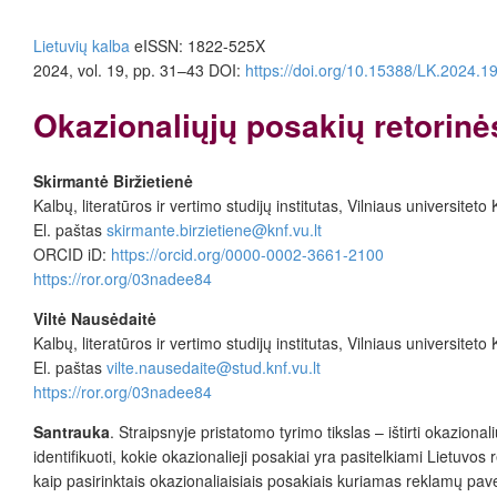
Lietuvių kalba
eISSN: 1822-525X
2024, vol. 19, pp. 31–43 DOI:
https://doi.org/10.15388/LK.2024.
19
Okazionaliųjų posakių retorin
Skirmantė Biržietienė
Kalbų, literatūros ir vertimo studijų institutas, Vilniaus universitet
El. paštas
skirmante.birzietiene@knf.vu.lt
ORCID iD:
https://orcid.org/0000-0002-3661-2100
https://ror.org/03nadee84
Viltė Nausėdaitė
Kalbų, literatūros ir vertimo studijų institutas, Vilniaus universitet
El. paštas
vilte.nausedaite@stud.knf.vu.lt
https://ror.org/03nadee84
Santrauka
.
Straipsnyje pristatomo tyrimo
tikslas – ištirti okazion
identifikuoti, kokie okazionalieji posakiai yra pasitelkiami Lietuvo
kaip pasirinktais okazionaliaisiais posakiais kuriamas reklamų pa