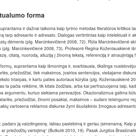
kstualumo forma
 suprantama ir dažnai taikoma kaip tyrimo metodas literatūros kritikos 
umą tarp adresanto ir adresato. Dialogas vertintintas kaip intelektuali ir
kstų dėmenis (plg.
Marcinkevičienė 2008, 72). Rūta Marcinkevičienė ski
 (plg.
Marcinkevičienė 2008, 73). Profesorė Regina Koženiauskienė
iš
ę, citatą, nuorodą, aliuziją į žinomą tekstą, referenciją ir atnaujintąją f
 formų, suprantama kaip išmoninga ir, svarbiausia, tikslinga nusistovėjus
arlės, priežodžiai, tiek maksimos, įvairios sentencijos, viešajame diskur
eksto intarpas, ir kartu paties autoriaus kūryba (plg.
Koženiauskienė 2013
s ta pačia reikšme, tik kitais žodžiais, arba kai perfrazuojama taip, kad
pa argumentu, kuriuo siekiama persvazijos. Okazionalizmus galima būtų 
patarlės, priežodžiai, žinomi posakiai, maksimos – sudaro teisingumo re
osakių vartosena reklamos diskurse žymi šiuolaikinio žmogaus-adresanto 
į; padaro ją vaizdingesnę, labiau pastebimą ir geriau įsimenamą. Kaip pa
 ar priežodžių vartojimą“ (Butkutė
2010, 19). Pasak Jurgitos Brasiūnaitė