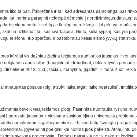
tis liko ta pati. Pabrėžtina ir tai, kad adresantas sąmoningai pasirinko pe
ada, kai norima paraginti nekreipti dėmesio į nereikšmingus dalykus; susi
darbų vienu metu ir net įgyja tiesioginę reikšmę – jei prie vairo būsi nea
 skatina užfiksuoti tai, kas svarbiausia. Be to, kelia šypsnį, kas yra 
oju telefonu, tuo sparčiau ir pastebimiau keisis eismo įvykių statistika
klamos kūrėjai vis dažniau žadina teigiamus auditorijos jausmus ir renkas
ad neigiamos apeliacijos (bauginimai, draudimai, deklaratyvūs perspėji
lg. Biržietienė 2012, 153), tačiau, manytina, gąsdinti ir moralizuoti reiki
ai atnaujintas posakis (plg.
atsukti
laiką
atgal; laiko neatsuksi
), implikuo
imantis beveik visą reklamos plotą. Pasirinkta nuotrauka ryškina nuovar
komasi į adresato jausmus ir siekiama susidomėjimo universalia problem
audotis nemokamomis galimybėmis išsitirti, kad būtų išvengta pragaišting
i sprendimai, įgyvendinti poelgiai; kai norima juos pakeisti. Atnaujintu 
tikrintis sveikatą preventyviai. Dėmesį patraukia ne tik pakeisti žodžiai, 