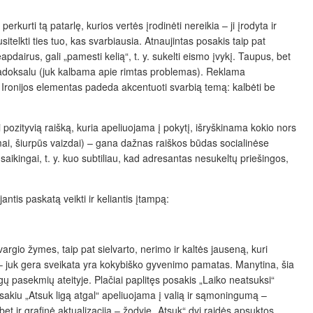
rkurti tą patarlę, kurios vertės įrodinėti nereikia – ji įrodyta ir
telkti ties tuo, kas svarbiausia. Atnaujintas posakis taip pat
pdairus, gali „pamesti kelią“, t. y. sukelti eismo įvykį. Taupus, bet
paradoksalu (juk kalbama apie rimtas problemas). Reklama
. Ironijos elementas padeda akcentuoti svarbią temą: kalbėti be
i pozityvią raišką, kuria apeliuojama į pokytį, išryškinama kokio nors
mai, šiurpūs vaizdai) – gana dažnas raiškos būdas socialinėse
a saikingai, t. y. kuo subtiliau, kad adresantas nesukeltų priešingos,
jantis paskatą veikti ir keliantis įtampą:
gio žymes, taip pat sielvarto, nerimo ir kaltės jauseną, kuri
a – juk gera sveikata yra kokybiško gyvenimo pamatas. Manytina, šia
ų pasekmių ateityje. Plačiai paplitęs posakis „Laiko neatsuksi“
posakiu „Atsuk ligą atgal“ apeliuojama į valią ir sąmoningumą –
bet ir grafinė aktualizacija – žodyje „Atsuk“ dvi raidės apsuktos,