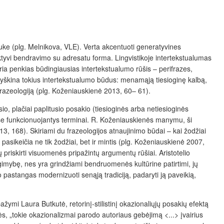
lauke (plg. Melnikova, VLE). Verta akcentuoti generatyvines
 aktyvi bendravimo su adresatu forma. Lingvistikoje intertekstualumas
ria penkias būdingiausias intertekstualumo
rūšis – perifrazes,
ryškina
tokius intertekstualumo
būdus:
menamąją tiesioginę kalbą,
razeologiją (plg.
Koženiauskienė 2013, 60– 61).
io, plačiai paplitusio posakio (tiesioginės arba netiesioginės
se funkcionuojantys terminai. R.
Koženiauskienės manymu, ši
, 168). Skiriami du frazeologijos atnaujinimo būdai – kai žodžiai
 pasikeičia ne tik žodžiai, bet ir mintis (plg. Koženiauskienė 2007,
priskirti visuomenės pripažintų argumentų rūšiai. Aristotelio
gimybę, nes yra grindžiami bendruomenės kultūrine patirtimi, jų
pastangas modernizuoti senąją tradiciją, padaryti ją paveikią,
žymi Laura Butkutė, retorinį-stilistinį okazionaliųjų posakių efektą
s, „tokie okazionalizmai parodo autoriaus gebėjimą <...> įvairius