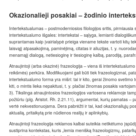
Okazionalieji posakiai – žodinio interte
Intertekstualumas – postmoderniosios filologijos sritis, pirmiausia
intertekstualumo
išgales:
intertekstai – sąlyga, lemianti dialogišk
suprantamas kaip įvairialypė prieiga viename tekste vartoti kitų te
laisvąjį
atpasakojimą, paminėjimą, citatas ir aliuzijas, t. y. nuorodas
menamąjį dialogą, netiesioginę ir tiesioginę kalbą, parodiją, parafraz
Atnaujintoji (arba okazinė) frazeologija – viena iš intertekstualumo
reikšmės) perkūra. Modifikuojami gali būti tiek frazeologizmai, pat
intertekstualumo forma yra mišri: tai ir kito, gerai žinomo svetimo t
kiti, o mintis lieka nepakitusi, t.
y. plačiai žinomas posakis vartojama
3). Tikslinga atnaujintosios frazeologijos vartosena reklamoje tam
požiūriu (plg. Aristot. Rh. 2.21.11), argumentai, kurių pamatas – 
vertė nekvestionuojama. Dera pabrėžti ir tai, kad okazionaliųjų p
aktualią, pritaikytą prie nūdienos realijų ir aplinkybių.
Atnaujintoji frazeologija reklamos kalbai suteikia netikėtumo įspūd
sustiprina kontekstas, kuris „lemia menišką frazeologizmų, patarlių