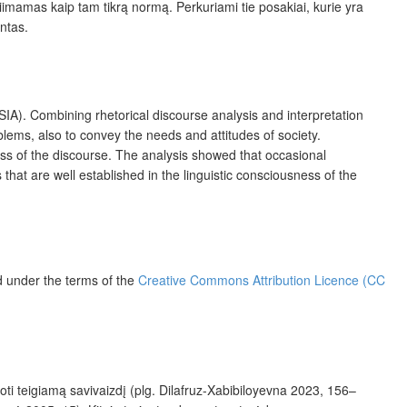
riimamas kaip tam tikrą normą. Perkuriami tie posakiai, kurie yra
entas.
(SIA). Combining rhetorical discourse analysis and interpretation
oblems, also to convey the needs and attitudes of society.
ess of the discourse. The analysis showed that occasional
hat are well established in the linguistic consciousness of the
ed under the terms of the
Creative Commons Attribution Licence (CC
uoti teigiamą savivaizdį (plg.
Dilafruz-Xabibiloyevna
2023, 156–