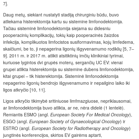
7].
Daug metų, siekiant nustatyti stadij
ą chirurginiu būdu
, buvo
atliekama histerektomija kartu su sistemine limfonodektomija.
Tačiau sisteminė limfonodektomija siejama su didesniu
pooperacinių komplikacijų, tokių kaip pooperacinės žaizdos
infekcija, komplikuotos limfocistos susiformavimas, kojų limfedema,
skaičiumi, be to, ji nepagerina ligonių išgyvenamumo rodiklių [5, 7–
9]. 2011
m.
ir 2017
m.
atlikti atsitiktinių imčių klinikiniai tyrimai,
kuriuose lygintos dvi grup
ė
s moterų, sergančių UC EV: vienai
grupei atlikta histerektomija su sistemine dubens limfonodektomija,
kitai grupei – tik histerektomija. Sisteminė limfonodektomija
nepagerino ligonių bendrojo išgyvenamumo ir nepailgino laiko iki
ligos atkryčio [10, 11].
Ligos atkryčio tikimybė sritiniuose limfmazgiuose, nepriklausomai,
ar limfonodektomija buvo atlikta, ar ne, nėra didelė (1 lentel
ė).
Remiantis
ESMO (angl.
European Society For Medical Oncology
),
ESGO (angl.
European Society of Gynaecological Oncology
) ir
ESTRO (angl.
European Society for Radiotherapy and Oncology
)
jungtinės konferencijos, skirtos EV gair
ėms
aptarti,