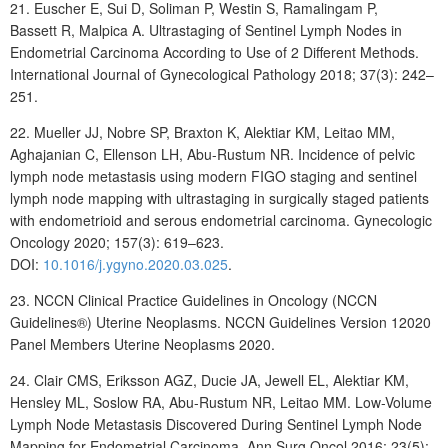
21.
Euscher
E, Sui
D, Soliman
P, Westin
S, Ramalingam
P,
Bassett
R, Malpica A. Ultrastaging of Sentinel Lymph Nodes in
Endometrial Carcinoma According to Use of 2 Different Methods.
International Journal of Gynecological Pathology 2018; 37(3): 242–
251.
22. Mueller
JJ, Nobre
SP, Braxton
K, Alektiar
KM, Leitao
MM,
Aghajanian
C, Ellenson LH, Abu-Rustum NR. Incidence of pelvic
lymph node metastasis using modern FIGO staging and sentinel
lymph node mapping with ultrastaging in surgically staged patients
with endometrioid and serous endometrial carcinoma. Gynecologic
Oncology 2020; 157(3): 619–623.
DOI:
10.1016/j.ygyno.2020.03.025
.
23.
NCCN Clinical Practice Guidelines in Oncology (NCCN
Guidelines®) Uterine Neoplasms. NCCN Guidelines Version 12020
Panel Members Uterine Neoplasms 2020.
24.
Clair
CMS
, Eriksson
AGZ
, Ducie
JA
, Jewell
EL
, Alektiar
KM
,
Hensley
ML
, Soslow
RA
, Abu-Rustum
NR
, Leitao
MM.
Low-Volume
Lymph Node Metastasis Discovered During Sentinel Lymph Node
Mapping for Endometrial Carcinoma.
Ann Surg Oncol 2016; 23(5):