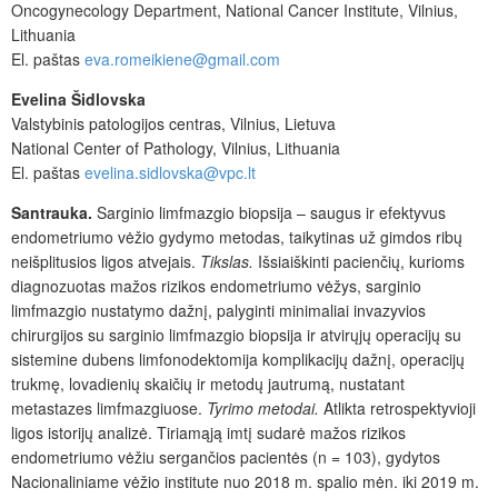
Oncogynecology Department, National Cancer Institute, Vilnius,
Lithuania
El. paštas
eva.romeikiene@gmail.com
Evelina Šidlovska
Valstybinis patologijos centras, Vilnius, Lietuva
National Center of Pathology, Vilnius, Lithuania
El. paštas
evelina.sidlovska@vpc.lt
Santrauka.
Sarginio limfmazgio biopsija – saugus ir efektyvus
endometriumo vėžio gydymo metodas, taikytinas už gimdos ribų
neišplitusios ligos atvejais.
Tikslas.
Išsiaiškinti pacienči
ų, kurioms
diagnozuotas mažos rizikos endometriumo vėžys, sarginio
limfmazgio nustatymo dažnį, palyginti minimaliai invazyvios
chirurgijos su sarginio limfmazgio biopsija ir atvirųjų operacijų su
sistemine dubens limfonodektomija komplikacijų dažnį, operacijų
trukmę, lovadienių skaičių ir metodų jautrumą, nustatant
metastazes limfmazgiuose.
Tyrimo metodai.
Atlikta retrospektyvioji
ligos istorijų analizė. Tiriamąją imtį sudarė mažos rizikos
endometriumo vėžiu sergančios pacientės (n = 103), gydytos
Nacionaliniame vėžio institute nuo 2018 m. spalio mėn. iki 2019 m.