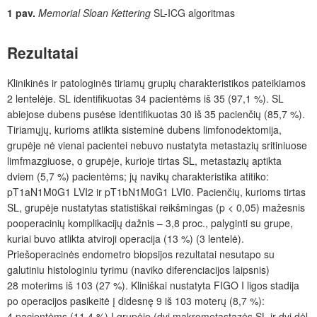
1 pav.
Memorial Sloan Kettering
SL-ICG algoritmas
Rezultatai
Klinikinės ir patologinės tiriamų grupių charakteristikos pateikiamos
2
lentel
ėje. SL identifikuotas 34
pacientėms iš 35 (97,1
%). SL
abiejose dubens pusėse identifikuotas 30 iš 35
pacienčių (85,7
%).
Tiriamųjų, kurioms
atlikta sisteminė dubens limfonodektomija,
grupėje n
ė
vienai pacientei nebuvo nustatyta metastazių sritiniuose
limfmazgiuose, o grupėje, kurioje tirtas SL, metastazių aptikta
dviem (5,7
%) pacient
ėms
; j
ų navikų charakteristika atitiko:
pT1aN1M0G1 LVI2 ir pT1bN1M0G1 LVI0.
Pacienčių, kurioms tirtas
SL,
grupėje nustatytas statistiškai reikšmingas (p
<
0,05) mažesnis
pooperacinių komplikacijų dažnis
– 3,8
proc.,
palyginti su grupe,
kuriai buvo atlikta atviroji operacija (13
%) (3
lentelė).
Priešoperacinės endometro biopsijos rezultatai nesutapo su
galutiniu histologiniu tyrimu (naviko diferenciacijos laipsnis)
28
moterims iš 103 (27
%). Kliniškai nustatyta FIGO I
ligos stadija
po operacijos pasikeitė į didesnę 9 i
š
103 moterų (8,7
%):
4
pacientėms (11,4
%) I grupėje (dvi makrometastazės SL ir dvi
dėl