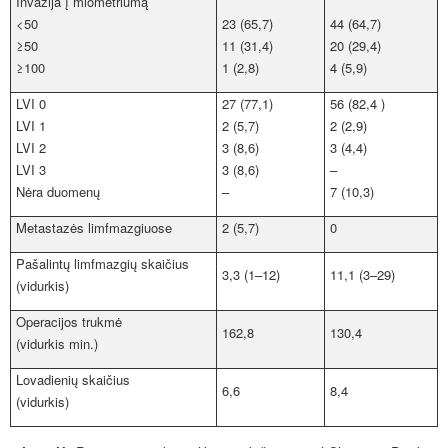
Invazija į miometriumą
<50
23 (65,7)
44 (64,7)
≥50
11 (31,4)
20 (29,4)
≥100
1 (2,8)
4 (5,9)
LVI 0
27 (77,1)
56 (82,4 )
LVI 1
2 (5,7)
2 (2,9)
LVI 2
3 (8,6)
3 (4,4)
LVI 3
3 (8,6)
–
Nėra duomenų
–
7 (10,3)
Metastazės limfmazgiuose
2 (5,7)
0
Pašalintų limfmazgių skaičius
3,3 (1–12)
11,1 (3–29)
(vidurkis)
Operacijos trukmė
162,8
130,4
(vidurkis min.)
Lovadienių skaičius
6,6
8,4
(vidurkis)