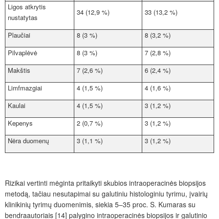
Ligos atkrytis
34 (12,9 %)
33 (13,2 %)
nustatytas
Plaučiai
8 (3 %)
8 (3,2 %)
Pilvaplėvė
8 (3 %)
7 (2,8 %)
Makštis
7 (2,6 %)
6 (2,4 %)
Limfmazgiai
4 (1,5 %)
4 (1,6 %)
Kaulai
4 (1,5 %)
3 (1,2 %)
Kepenys
2 (0,7 %)
3 (1,2 %)
Nėra duomenų
3 (1,1 %)
3 (1,2 %)
Rizikai vertinti mėginta pritaikyti skubios intraoperacinės biopsijos
metodą, tačiau nesutapimai su galutiniu histologiniu tyrimu, įvairių
klinikinių tyrimų duomenimis, siekia 5–35
proc.
S. Kumaras su
bendraautoriais [14] palygino intraoperacinės biopsijos ir galutinio