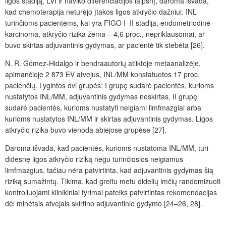
ligos stadiją, LVI ir naviko diferenciacijos laipsnį, daroma išvada,
kad chemoterapija netur
ėjo
įtakos ligos atkryčio dažniui. INL
turinčioms pacient
ėms, kai
yra FIGO I–II
stadija, endometriodinė
karcinoma, atkryčio rizika žema – 4,6
proc.
, nepriklausomai, ar
buvo skirtas adjuvantinis gydymas, ar pacientė tik stebėta [26].
N. R. Gómez-Hidalgo ir bendraautorių atliktoje metaanalizėje,
apimančioje 2
873 EV atvejus, INL/MM konstatuotos 17
proc.
pacienčių. Lygintos dvi grupės: I grupę sudarė pacientės, kurioms
nustatytos INL/MM, adjuvantinis gydymas neskirtas, II grupę
sudarė pacientės, kurioms nustatyti neigiami limfmazgiai arba
kurioms nustatytos INL/MM ir skirtas adjuvantinis gydymas. Ligos
atkryčio rizika buvo vienoda abiejose grupėse [27].
Daroma išvada, kad pacient
ės, kurioms nustatoma INL/MM
, turi
didesnę ligos atkryčio riziką negu turinčiosios neigiamus
limfmazgius, tačiau nėra patvirtinta, kad adjuvantinis gydymas šią
riziką sumažintų. Tikima, kad greitu metu didelių imčių randomizuoti
kontroliuojami klinikiniai tyrimai pateiks patvirtintas rekomendacijas
dėl minėtais atvejais skirtino adjuvantinio gydymo [24–26, 28].