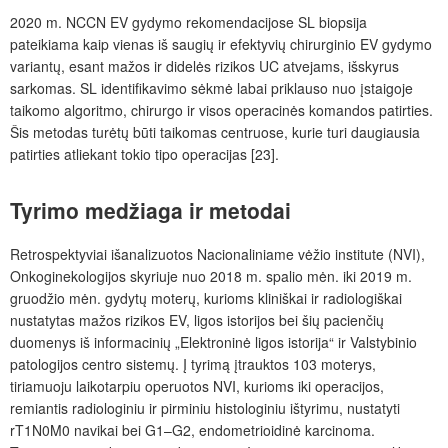
2020
m. NCCN EV gydymo rekomendacijose SL biopsija
pateikiama kaip vienas
iš saugių ir efektyvių chirurginio EV gydymo
variantų, esant mažos ir didelės rizikos UC
atvejams, išskyrus
sarkomas. SL identifikavimo sėkmė labai priklauso nuo įstaigoje
taikomo algoritmo, chirurgo ir visos operacinės komandos patirties.
Šis metodas turėtų būti taikomas centruose, kurie turi daugiausia
patirties atliekant tokio tipo operacijas [23].
Tyrimo medžiaga ir metodai
Retrospektyviai išanalizuotos Nacionaliniame vėžio institute (NVI),
Onkoginekologijos skyriuje nuo 2018
m. spalio mėn.
iki 2019
m.
gruodžio mėn. gydytų moterų, kurioms kliniškai ir radiologiškai
nustatytas mažos rizikos EV, ligos istorijos bei šių pacienčių
duomenys iš informacinių „Elektroninė ligos istorij
a“ ir Valstybinio
patologijos centro sistemų. Į tyrimą įtrauktos 103
moterys,
tiriamuoju laikotarpiu operuotos NVI, kurioms iki operacijos,
remiantis radiologiniu ir pirminiu histologiniu ištyrimu, nustatyti
rT1N0M0 navikai bei G1–G2, endometrioidinė karcinoma.