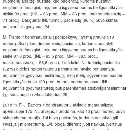
duomenų analiz
ę, n
ustatė, kad pacienčių, kurioms nustatyti
neigiami limfmazgiai, trejų metų išgyvenamumas be ligos atkryčio
siekia 90
proc.
(INL – 86
proc.
, MM
–
86 proc., makrometastazių –
71
proc.
). Daugumai INL turinčių pacienčių (86
%) buvo skirtas
adjuvantinis gydymas [24].
M.
Plante ir bendraautoriai į perspektyv
ųjį
tyrimą įtraukė 519
moterų. Šio tyrimo duomenimis, pacienčių, kurioms nustatyti
neigiami limfmazgiai, trejų metų išgyvenamumas be ligos atkryčio
siekė 87,6
proc.
(INL – 95,5
proc.
, MM – 86,5
proc.
,
makrometastazių – 58,6
proc
.). Trečdaliui INL turinčių pacienčių
(32
%) didelės rizikos faktorių pirminiame navike nenustatyta,
adjuvantinis gydymas neskirtas;
jų trejų metų išgyvenamumas be
ligos atkryčio
buvo 100
proc
. Autorių nuomone, esant INL,
adjuvantinis gydymas turėtų būti parenkamas atsižvelgiant išimtinai
į gimdos auglio rizikos faktorius [25].
2018
m. F. J.
Backes ir bendraautorių atliktoje metaanalizėje,
apėmusioje 175
INL atvejus, nurodoma, kad 43
proc.
moterų buvo
skirta chemoterapija. Tai buvo pacientės, kurioms nustatyta gili
invazija į miomet­riumą, LVI, blogai diferencijuoti navikai. Įvertinus