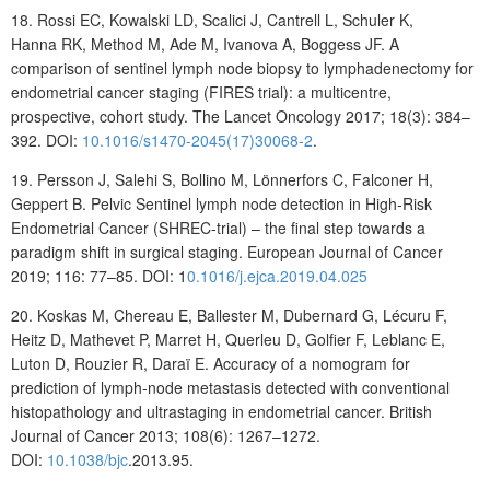
18.
Rossi
EC, Kowalski
LD, Scalici
J, Cantrell
L, Schuler
K,
Hanna
RK, Method M, Ade M, Ivanova A, Boggess JF. A
comparison of sentinel lymph node biopsy to lymphadenectomy for
endometrial cancer staging (FIRES trial): a multicentre,
prospective, cohort study. The Lancet Oncology 2017; 18(3): 384–
392. DOI:
10.1016/s1470-2045(17)30068-2
.
19. Persson
J, Salehi
S, Bollino
M, Lönnerfors
C, Falconer
H,
Geppert
B. Pelvic Sentinel lymph node detection in High-Risk
Endometrial Cancer (SHREC-trial) – the final step towards a
paradigm shift in surgical staging. European Journal of Cancer
2019; 116: 77–85. DOI:
1
0.1016/j.ejca.2019.04.025
20.
Koskas
M, Chereau
E, Ballester
M, Dubernard
G, Lécuru
F,
Heitz
D, Mathevet P, Marret H, Querleu D, Golfier F, Leblanc E,
Luton D, Rouzier R, Daraï E. Accuracy of a nomogram for
prediction of lymph-node metastasis detected with conventional
histopathology and ultrastaging in endometrial cancer. British
Journal of Cancer 2013; 108(6): 1267–1272.
DOI:
10.1038/bjc
.2013.95.