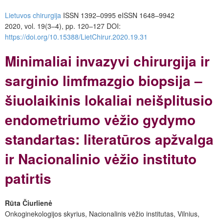
Lietuvos chirurgija
ISSN 1392–0995
eISSN 1648–9942
2020, vol. 19(3–4), pp. 120–127
DOI:
https://doi.org/10.15388/LietChirur.2020.19.31
Minimaliai invazyvi chirurgija ir
sarginio limfmazgio biopsija –
šiuolaikinis lokaliai neišplitusio
endometriumo vėžio gydymo
standartas
: literatūros apžvalga
ir Nacionalinio vėžio instituto
patirtis
Rūta Čiurlienė
Onkoginekologijos skyrius, Nacionalinis vėžio institutas, Vilnius,