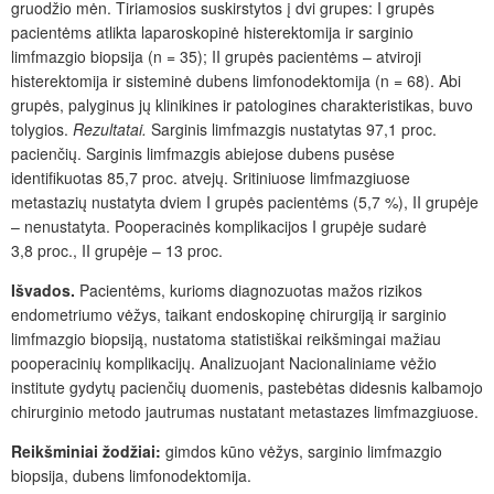
gruodžio mėn. Tiriamosios suskirstytos į dvi grupes: I grupės
pacientėms atlikta laparoskopinė histerektomija ir sarginio
limfmazgio biopsija (n = 35); II grupės pacientėms – atviroji
histerektomija ir sisteminė dubens limfonodektomija (n
= 68). Abi
grupės, palyginus jų klinikines ir patologines charakteristikas, buvo
tolygios.
Rezultatai.
Sarginis limfmazgis nustatytas 97,1 proc.
pacienčių. Sarginis limfmazgis abiejose dubens pusėse
identifikuotas 85,7 proc. atvejų. Sritiniuose limfmazgiuose
metastazių nustatyta dviem I grupės pacientėms (5,7 %), II grupėje
– nenustatyta. Pooperacinės komplikacijos I grupėje sudarė
3,8 proc., II
grupėje – 13 proc.
Išvados.
Pacientėms, kurioms diagnozuotas mažos rizikos
endometriumo vėžys, taikant endoskopinę chirurgiją ir sarginio
limfmazgio biopsiją, nustatoma statistiškai reikšmingai mažiau
pooperacinių komplikacijų. Analizuojant Nacionaliniame vėžio
institute gydytų pacienčių duomenis, pasteb
ėtas didesni
s kalbamojo
chirurginio metodo jautrumas nustatant metastazes limfmazgiuose.
Reikšminiai žodžiai:
gimdos kūno vėžys, sarginio limfmazgio
biopsija, dubens limfonodektomija.