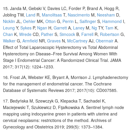
15.
Janda
M, Gebski
V, Davies
LC, Forder
P, Brand
A, Hogg
R,
Jobling TW,
Land
R,
Manolitsas
T,
Nascimento
M,
Neesham
D,
Nicklin
JL,
Oehler
MK,
Otton
G,
Perrin
L,
Salfinger
S,
Hammond
I,
Leung
Y,
Sykes
P,
Ngan
H,
Garrett
A,
Laney
M,
Ng
TY,
Tam
K,
Chan
K,
Wrede
CD,
Pather
S,
Simcock
B
,
Farrell
R,
Robertson
G,
Walker
G,
Armfield
NR,
Graves
N,
McCartney
AJ,
Obermair
A.
Effect of Total Laparoscopic Hysterectomy vs Total Abdominal
Hysterectomy on Disease–Free Survival Among Women With
Stage I Endometrial Cancer: A Randomized Clinical Trial. JAMA
2017; 317(12): 1224–1233.
16. Frost
JA, Webster
KE, Bryant
A, Morrison
J. Lymphadenectomy
for the management of endometrial cancer. The Cochrane
Database of Systematic Reviews 2017; 2017(10): CD007585.
17.
Bedyńska
M, Szewczyk
G, Klepacka
T, Sachadel
K,
Maciejewski
T, Szukiewicz
D, Fijałkowska A.
Sentinel lymph node
mapping using indocyanine green in patients with uterine and
cervical neoplasms: restrictions of the method. Archives of
Gynecology and Obstetrics 2019; 299(5): 1373–1384.