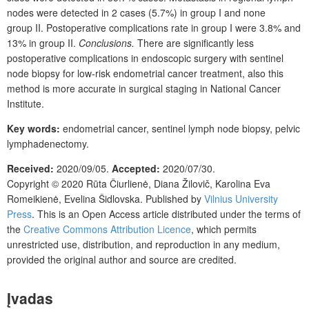
nodes were detected in 2
cases (5.7%) in group
I and none
group
II. Postoperative complications rate in group
I were 3.8% and
13% in group
II.
Conclusions.
There are significantly less
postoperative complications in endoscopic surgery with sentinel
node biopsy for low-risk endometrial cancer treatment, also this
method is more accurate in surgical staging in National Cancer
Institute.
Key words:
endometrial cancer, sentinel lymph node biopsy, pelvic
lymphadenectomy.
Received:
2020/09/05.
Accepted:
2020/07/30.
Copyright © 2020
Rūta Čiurlienė, Diana Žilovič, Karolina Eva
Romeikienė, Evelina Šidlovska.
Published by
Vilnius University
Press
. This is an Open Access article distributed under the terms of
the
Creative Commons Attribution Licence
, which permits
unrestricted use, distribution, and reproduction in any medium,
provided the original author and source are credited.
Įvadas