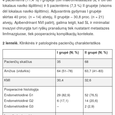
lokalaus naviko išplitimo) ir 5
pacientėms (7,3
%) II grupėje (visoms
dėl lokalaus naviko išplitimo). Adjuvantinis gydymas I
grupėje
skirtas 40
proc.
(n
=
14) atvejų, II
grupėje – 30,8
proc.
(n
=
21)
atvejų. Apibendrinant NVI patirtį, galima teigti, kad SL ir minimaliai
invazyvi chirurgija turi ryškų pranašumą tiek nustatant metastazes
limfmazgiuose, tiek pooperacinių komplikacijų kontekste.
2 lentelė.
Klinikinės ir patologinės pacienčių charakteristikos
I grupė (N; %)
II grupė (N; %)
Pacienčių skaičius
35
68
Amžius (vidurkis)
64 (51–78)
63,7 (41–83)
KMI
30,4
32,6
Pooperacinė histologija
Endometrioidinė G1
29 (82,9)
52 (76,5)
Endometrioidinė G2
6 (17,1)
14 (20,6)
Endometrioidinė G3
–
2 (2,9)