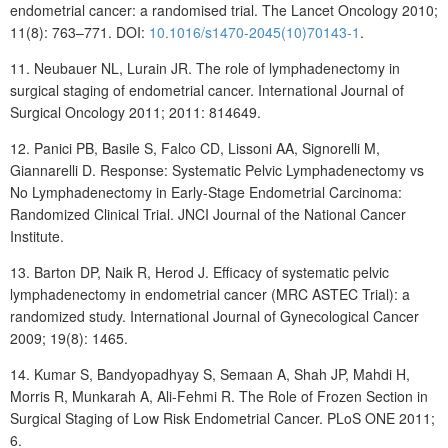
endometrial cancer: a randomised trial. The Lancet Oncology 2010;
11(8): 763–771. DOI:
10.1016/s1470-2045(10)70143-1
.
11.
Neubauer
NL, Lurain
JR. The role of lymphadenectomy in
surgical staging of endometrial cancer. International Journal of
Surgical Oncology 2011; 2011: 814649.
12.
Panici
PB, Basile
S, Falco
CD, Lissoni
AA, Signorelli
M,
Giannarelli
D. Response: Systematic Pelvic Lymphadenectomy vs
No Lymphadenectomy in Early-Stage Endometrial Carcinoma:
Randomized Clinical Trial. JNCI Journal of the National Cancer
Institute.
13.
Barton
DP, Naik
R, Herod
J. Efficacy of systematic pelvic
lymphadenectomy in endometrial cancer (MRC ASTEC Trial): a
randomized study. International Journal of Gynecological Cancer
2009; 19(8): 1465.
14. Kumar
S, Bandyopadhyay
S, Semaan
A, Shah
JP, Mahdi
H,
Morris
R, Munkarah A, Ali-Fehmi R. The Role of Frozen Section in
Surgical Staging of Low Risk Endometrial Cancer. PLoS ONE 2011;
6.