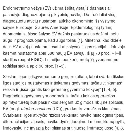
Endometriumo vėžys (EV) užima šeštą vietą iš dažniausiai
pasaulyje diagnozuojam
ų
piktybinių navik
ų
. Du trečdaliai visų
diagnozuotų atvejų nustatomi aukšto ekonominio išsivystymo
šalyse
Europoje, Šiaurės Amerikoje. Epidemiologinių tyrimų
duomenimis,
šio
se
šalyse EV dažnis pastaruosius
dešimt metų
augo ir prognozuojama, kad augs toliau
[1]. Minėtina, kad didelė
dalis EV atvejų nustatomi esant ankstyvajai ligos stadijai. Lietuvoje
kasmet nustatoma apie 580 naujų EV atvejų, iš jų 70
proc.
– I–II
stadijos (pagal FIGO). I stadijos penkerių metų išgyvenamumo
rodikliai siekia apie 90
proc.
[1–3].
Siekiant ligonių išgyvenamumo gerų rezultatų, labai svarbu tikslus
ligos stadijos nustatymas ir tinkamas gydymas, tačiau „tinkamas“
reiškia ir „išsaugantis kuo geresnę gyvenimo kokybę“ [1, 4, 5].
Pagrindinis gydymas yra operacinis, tačiau kokios operacijos
apimtys turėtų būti pasirinktos sergant už gimdos ribų neišplitusiu
EV (angl.
uterine-confined
(UC)), yra kontroversiškas klausimas.
Svarbiausi ligos atkryčio rizikos veiksniai: naviko histologinis tipas,
diferenciacijos laipsnis, naviko dydis, įaugimo į miometriumą gylis,
limfovaskulinė invazija bei plitimas sritiniuose limfmazgiuose [4, 6,