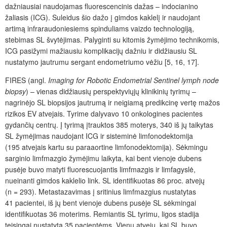
dažniausiai naudojamas fluorescencinis dažas – indocianino
žaliasis (ICG). Suleidus šio dažo į gimdos kaklelį ir naudojant
artimą infraraudoniesiems spinduliams vaizdo technologiją,
stebimas SL švytėjimas. Palyginti su kitomis žymėjimo technikomis,
ICG pasižymi mažiausiu komplikacijų dažniu ir didžiausiu SL
nustatymo jautrumu sergant endometriumo vėžiu [5, 16, 17].
FIRES (angl.
Imaging for Robotic Endometrial Sentinel lymph node
biopsy
) – vienas didžiausių perspektyviųjų klinikinių tyrimų –
nagrinėjo SL biopsijos jautrumą ir neigiamą predikcinę vertę mažos
rizikos EV atvejais. Tyrime dalyvavo 10
onkologines pacientes
gydančių centrų. Į tyrimą įtrauktos 385
moterys, 340 iš jų taikytas
SL žymėjimas naudojant ICG ir sisteminė limfonodektomija
(195
atvejais kartu su paraaortine limfonodektomija). Sėkmingu
sarginio limfmazgio žymėjimu laikyta, kai bent vienoje dubens
pusėje buvo matyti fluorescuojantis limfmazgis ir limfagyslė,
nueinanti gimdos kaklelio link. SL identifikuotas 86
proc.
atvejų
(n
=
293). Metastazavimas į sritinius limfmazgius nustatytas
41
pacientei, iš jų bent vienoje dubens pusėje SL sėkmingai
identifikuotas 36
moterims. Remiantis SL tyrimu, ligos stadija
teisingai nustatyta 35
pacientėms
. Vienu atveju, kai SL buvo