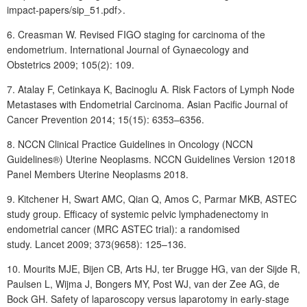
impact-papers/sip_51.pdf>.
6.
Creasman
W. Revised FIGO staging for carcinoma of the
endometrium. International Journal of Gynaecology and
Obstetrics
2009; 105(2): 109.
7.
Atalay F, Cetinkaya
K, Bacinoglu
A. Risk Factors of Lymph Node
Metastases with Endometrial Carcinoma. Asian Pacific Journal of
Cancer Prevention 2014; 15(15): 6353–6356.
8.
NCCN Clinical Practice Guidelines in Oncology (NCCN
Guidelines®) Uterine Neoplasms. NCCN Guidelines Version 12018
Panel Members Uterine Neoplasms 2018.
9. Kitchener H, Swart AMC, Qian Q, Amos C, Parmar MKB, ASTEC
study group. Efficacy of systemic pelvic lymphadenectomy in
endometrial cancer (MRC ASTEC trial): a randomised
study.
Lancet
2009;
373(9658)
: 125–136.
10.
Mourits
MJE, Bijen
CB, Arts HJ, ter Brugge
HG, van der Sijde R,
Paulsen
L, Wijma J, Bongers MY, Post WJ, van der Zee AG, de
Bock GH. Safety of laparoscopy versus laparotomy in early-stage