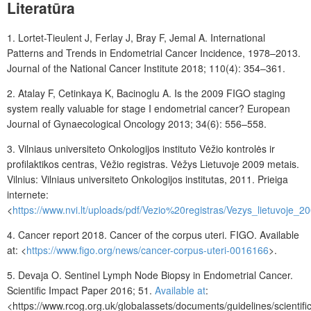
Literatūra
1.
Lortet-Tieulent
J, Ferlay
J, Bray
F, Jemal
A. International
Patterns and Trends in Endometrial Cancer Incidence, 1978–2013.
Journal of the National Cancer Institute 2018; 110(4): 354–361.
2.
Atalay
F, Cetinkaya
K, Bacinoglu
A. Is the 2009 FIGO staging
system really valuable for stage I endometrial cancer? European
Journal of Gynaecological Oncology
2013; 34(6): 556–558
.
3.
Vilniaus universiteto Onkologijos instituto Vėžio kontrolės ir
profilaktikos centras, Vėžio registras. Vėžys Lietuvoje 2009 metais.
Vilnius: Vilniaus universiteto Onkologijos institutas, 2011. Prieiga
internete:
<
https://www.nvi.lt/uploads/pdf/Vezio%20registras/Vezys_lietuvoje_2
4.
Cancer report
2018. Cancer of the corpus uteri. FIGO. Available
at: <
https://www.figo.org/news/cancer-corpus-uteri-0016166
>.
5.
Devaja
O. Sentinel Lymph Node Biopsy in Endometrial Cancer.
Scientific Impact Paper 2016; 51.
Available at
:
<https://www.rcog.org.uk/globalassets/documents/guidelines/scientific