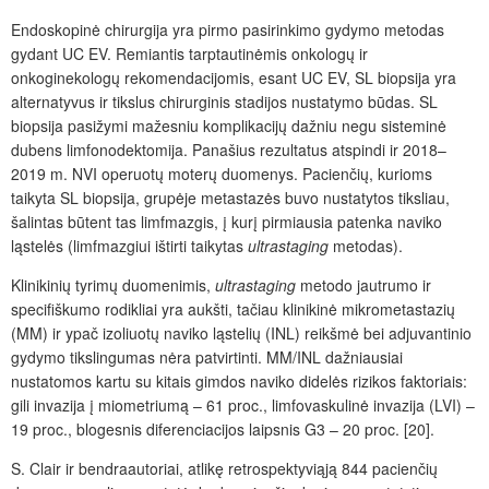
Endoskopinė chirurgija yra pirmo pasirinkimo gydymo metodas
gydant UC EV. Remiantis tarptautinėmis onkologų ir
onkoginekologų rekomendacijomis, esant UC EV, SL biopsija yra
alternatyvus ir tikslus chirurginis stadijos nustatymo būdas. SL
biopsija pasižymi mažesniu komplikacijų dažniu negu sisteminė
dubens limfonodektomija. Panašius rezultatus atspindi ir 2018–
2019
m. NVI operuotų moterų duomenys. Pacienčių, kurioms
taikyta SL biopsija, grupėje metastazės buvo nustatytos tiksliau,
šalintas būtent tas limfmazgis, į kurį pirmiausia patenka naviko
ląstelės (limfmazgiui
išt
irti taikytas
ultrastaging
metodas).
Klinikinių tyrimų duomenimis,
ultrastaging
metodo jautrumo ir
specifiškumo rodikliai yra aukšti, tačiau klinikinė mikrometastazių
(MM) ir ypa
č
izoliuotų naviko ląstelių (INL) reikšmė bei adjuvantinio
gydymo tikslingumas nėra patvirtinti. MM/INL dažniausiai
nustatomos kartu su kitais gimdos naviko didelės rizikos faktoriais:
gili invazija į miometriumą
–
61
proc.
, limfovaskulinė invazija (LVI)
–
19
proc.
, blogesnis diferenciacijos laipsnis G3 – 20
proc.
[20].
S. Clair ir bendraautoriai, atlikę retrospektyvi
ąją
844
pacienčių