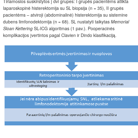
Tiriamosios suskirstytos į dvi grupes: I grupės pacientėms atlikta
laparoskopinė histerektomija su SL biopsija (n
=
35), II grupės
pacientėms – atviroji (abdominalinė) histerektomija su sistemine
dubens limfonodektomija (n
=
68). SL nustatyti taikytas
Memorial
Sloan Kettering
SL-ICG algoritmas (1
pav.). Pooperacinės
komplikacijos įvertintos pagal Clavien ir Dindo klasifikaciją.