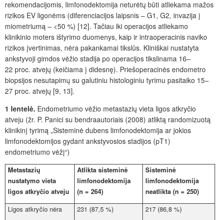
rekomendacijomis, limfonodektomija neturėtų būti atliekama mažos
rizikos EV ligonėms (diferenciacijos laipsnis – G1, G2, invazija į
miometriumą – <50 %) [12]. Tačiau iki operacijos atliekamo
klinikinio moters ištyrimo duomenys, kaip ir intraoperacinis naviko
rizikos įvertinimas, nėra pakankamai tikslūs. Kliniškai nustatyta
ankstyvoji gimdos vėžio stadija po operacijos tikslinama 16–
22
proc.
atvejų (keičiama
į didesnę
). Priešoperacinės endometro
biopsijos nesutapimų su galutiniu histologiniu tyrimu pasitaiko 15–
27
proc.
atvejų [9, 13].
1 lentelė.
Endometriumo vėžio metastazių vieta ligos atkryčio
atveju (
žr. P.
Panici su bendraautoriais (2008) atliktą randomizuotą
klinikinį tyrimą „Sisteminė dubens limfonodektomija ar jokios
limfonodektomijos gydant ankstyvosios stadijos (pT1)
endometriumo vėž
į“)
Metastazių
Atlikta sisteminė
Sisteminė
nustatymo vieta
limfonodektomija
limfonodektomija
ligos atkryčio atveju
(n
=
264)
neatlikta (n
=
250)
Ligos atkryčio
nėra
231 (87,5 %)
217 (86,8 %)