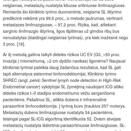
neigiamas, metastazių nustatyta kituose sritiniuose limfmazgiuose.
Remiantis šio klinikinio tyrimo duomenimis, neigiama SL ištyrimo
predikcinė reikšmė yra 99,6
proc.
, o metodo jautrumas, vertinant
metastazes limfmazgiuose,
– 97,2
proc.
Rizika, kad, atliekant
sarginio limfmazgio ištyrimą, ligos išplitimas už gimdos ribų bus
nenustatytas (klaidingai neigiamas tyrimas), yra kiek mažesnė negu
3
proc.
[
18].
Ar šį metodą galima taikyti didelės rizikos UC EV (G3, >50
proc.
invazija į miometriumą, >2
cm dydžio navikas) ligonėms? Naujausi
klinikiniai tyrimai pateikia daug žadančius rezultatus, kad SL gali
tapti alternatyva sisteminei limfonodektomijai. Klinikinio tyrimo
SHREC (angl.
pelvic Sentinel lymph node detection in High-Risk
Endometrial cancer
) vykdytojai SL žymėjimą naudojant ICG atliko
didelės rizikos I–II
stadijos endometriumo vėžiu sergančioms
pacientėms. Pašalinus SL, atlikta dubens ir infrarenalinė
paraaortinė limfonodektomija. Į tyrimą buvo įtrauktos 257
moterys.
Metastazių dubens limfmazgiuose nustatyta 54 pacientėms,
teisingai pagal SL-ICG algoritmą identifikuota 52. Dviem atvejais
metastazių nustatyta
išskirtinai paraaortiniuose limfmazgiuose. SL-