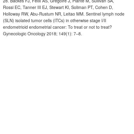
28. Backes
FJ, Felix
AS, Gr
é
goire
J, Plante
M, Sullivan
SA,
Rossi
EC, Tanner III EJ, Stewart KI, Soliman PT, Cohen D,
Holloway RW, Abu-Rustum NR, Leitao
MM.
Sentinel lymph node
(SLN) isolated tumor cells (ITCs) in otherwise stage I/II
endometrioid endometrial cancer: To treat or not to treat?
Gynecologic Oncology 2018; 149(1): 7–8.