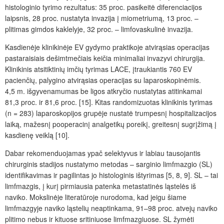
histologinio tyrimo rezultatus: 35
proc.
pasikeitė diferenciacijos
laipsnis, 28
proc.
nustatyta invazija į miometriumą, 13
proc. –
plitimas gimdos kaklelyje, 32
proc. –
limfovaskulinė invazija.
Kasdienėje klinikinėje EV gydymo praktikoje atvir
ą
sias operacijas
pastaraisiais dešimtmečiais keičia minimaliai invazyvi chirurgija.
Klinikinis atsitiktinių imčių tyrimas LACE, įtraukiantis 760 EV
pacienčių, palygino atvirąsias operacijas su laparoskopin
ėmis
.
4,5
m.
išgyvenamumas be ligos atkryčio
nustatytas atitinkamai
81,3
proc.
ir 81,6
proc.
[15]. Kitas randomizuotas klinikinis tyrimas
(n =
283) laparoskopijos grupėje nustatė trumpesnį hospitalizacijos
laiką, mažesnį pooperacinį analgetikų poreikį, greitesnį sugrįžimą į
kasdienę veiklą [10].
Dabar rekomenduojamas ypa
č
selektyvus ir labiau tausojantis
chirurginis stadijos nustatymo metodas – sarginio limfmazgio (SL)
identifikavimas ir pagilintas jo histologinis ištyrimas [5, 8, 9]. SL – tai
limfmazgis, į kurį pirmiausia patenka metastatinės ląstelės iš
naviko. Mokslinėje literatūroje nurodoma, kad jeigu šiame
limfmazgyje naviko ląstelių neaptinkama, 91–98
proc.
atvejų naviko
plitimo nebus ir kituose sritiniuose limfmazgiuose. SL
žymė
ti