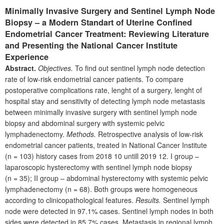
Minimally Invasive Surgery and Sentinel Lymph Node
Biopsy – a Modern Standart of Uterine Confined
Endometrial Cancer Treatment: Reviewing Literature
and Presenting the National Cancer Institute
Experience
Abstract.
Objectives.
To find out sentinel lymph node detection
rate of low-risk endometrial cancer patients. To compare
postoperative complications rate, lenght of a surgery, lenght of
hospital stay and sensitivity of detecting lymph node metastasis
between minimally invasive surgery with sentinel lymph node
biopsy and abdominal surgery with systemic pelvic
lymphadenectomy.
Methods.
Retrospective analysis of low-risk
endometrial cancer patients, treated in National Cancer Institute
(n
=
103) history cases from 2018
10 untill 2019
12. I
group
–
laparoscopic hysterectomy with sentinel lymph node biopsy
(n
=
35); II
group – abdominal hysterectomy with systemic pelvic
lymphadenectomy (n
=
68). Both groups were homogeneous
according to clinicopathological features.
Results.
Sentinel lymph
node were detected in 97.1% cases. Sentinel lymph nodes in both
sides were detected in 85.7% cases. Metastasis in regional lymph