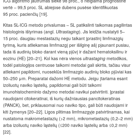
ICG algoritmo jautrumas
siekė 98
proc.
, o neigiama prognostinė
vertė – 99,5
proc.
SL abiejose dubens pusėse identifikuotas
95
proc.
pacienčių [19].
Kitas SL-ICG metodo privalumas – SL patikslinti taikomas pagilintas
histologinis ištyrimas (angl.
Ultrastaging
). Jis leidžia nustatyti 5–
15
proc.
daugiau mestastazių negu taikant įprastinį limfmazgių
tyrimą, kuris atliekamas limfmazgį per išilginę ašį pjaunant pusiau,
tada iš audinių bloko darant vien
ą
pjūv
į
ir dažant hematoksilinu ir
eozinu (HE) [20–21]. Kol kas nėra vienos
ultrastaging
metodikos,
todėl patologijos centruose taikomi metodai gali skirtis, tačiau visur
atliekami papildomi, nuoseklūs limfmazgio audinių bloko pjūviai kas
50–250
μm. Preparatai dažomi HE metodu. Jeigu
įtariama esant
izoliuotų naviko ląstelių, papildomai gali būti taikomi
imunohistocheminio dažymo metodai navikui patvirtinti.
Į
prastai
naudojami citokeratinai, iš kurių dažniausias pancitokeratinas
(PANCK), bet, priklausomai nuo naviko tipo, gali būti naudojami ir
kiti žymenys [20–22]. Ligos plitimas limfmazgyje patvirtinamas, kai
nustatoma makrometastazių (>2
mm), mikrometastazių (0,2–2
mm)
arba izoliuot
ų
naviko ląstelių (≤200 naviko ląstelių arba ≤0,2
mm)
[22].