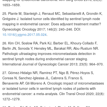
1653–1659.
25.
Plante
M, Stanleigh
J, Renaud
MC, Sebastianelli
A, Grondin K,
Grégoire
J. Isolated tumor cells identified by sentinel lymph node
mapping in endometrial cancer: Does adjuvant treatment matter?
Gynecologic Oncology 2017; 146(2): 240–246. DOI:
10.1016/j.ygyno.2017.05.024
.
26.
Kim
CH, Soslow
RA, Park
KJ, Barber
EL, Khoury-Collado
F,
Barlin
JN, Sonoda Y, Hensley ML, Barakat RR, Abu-Rustum NR.
Pathologic ultrastaging improves micrometastasis detection in
sentinel lymph nodes during endometrial cancer staging.
International Journal of Gynecologic Cancer 2013; 23(5): 964–970.
27.
Gómez-Hidalgo
NR
, Ramirez
PT
, Ngo
B
, Pérez-Hoyos
S
,
Coreas
N
, Sanchez-Iglesias
JL
, Cabrera
S
, Franco
S
,
Benavente
AP
, Gil-Moreno
A
. Oncologic impact of micrometastases
or isolated tumor cells in sentinel lymph nodes of patients with
endometrial cancer: a meta-analysis. Clin Transl Oncol 2020; 22(8):
1272–1279.