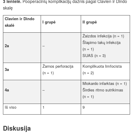
3 lentelė.
Pooperacinių komplikacijų dažnis pagal Clavien ir Dindo
skalę
Clavien ir Dindo
I grupė
II grupė
skalė
Žaizdos infekcija (
n
=
1)
Šlapimo takų infekcija
2a
–
(
n
=
1)
SUAS (n
=
3)
Žarnos perforacija
Komplikuota limfocista
3a
(n
= 1)
(n
=
2)
Miokardo infarktas (n
=
1)
4a
–
Širdies ritmo sutrikimas
(
n
=
1)
Iš viso
1
9
Diskusija