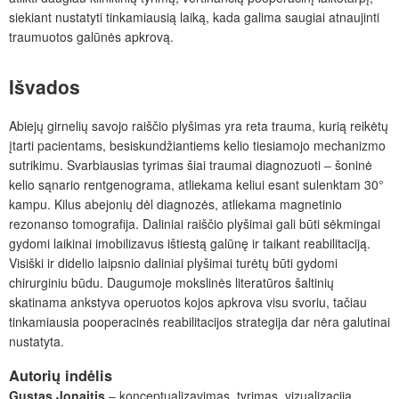
siekiant nustatyti tinkamiausią laiką, kada galima saugiai atnaujinti
traumuotos galūnės apkrovą.
Išvados
Abiejų girnelių savojo raiščio plyšimas yra reta trauma, kurią reik
ė
tų
įtarti pacientams, besiskundžiantiems kelio tiesiamojo mechanizmo
sutrikimu. Svarbiausias tyrimas šiai traumai diagnozuoti ‒ šoninė
kelio sąnario rentgenograma, atliekama keliui esant sulenktam 30°
kampu. Kilus abejonių dėl diagnozės, atliekama magnetinio
rezonanso tomografija. Daliniai raiščio plyšimai gali būti sėkmingai
gydomi laikinai imobilizavus
ištiestą galūnę ir taikant reabilitaciją.
Visiški ir didelio laipsnio daliniai plyšimai turėtų būti gydomi
chirurginiu būdu. Daugumoje mokslinės literatūros šaltinių
skatinama ankstyva operuotos kojos apkrova visu svoriu, tačiau
tinkamiausia pooperacinės reabilitacijos strategija dar nėra galutinai
nustatyta.
Autorių indėlis
Gustas Jonaitis
‒ konceptualizavimas, tyrimas, vizualizacija,