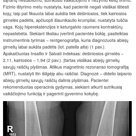
Fizinio ištyrimo metu nustatyta, kad pacientė negali visiškai ištiesti
kojų; taip pat fiksuota labai aukšta tiek dešiniosios, tiek kairiosios
girnelės padėtis, ap
čiuopti šlaunikaulio krumpliai
, nustatyta tuščia
vaga. Kojų hiperekstenzijos ir keturgalvio raumens kontraktūr
ų
nepastebėta. Siekiant tiksliau įvertinti pacientės būklę, pasitelktas
instrumentinis tyrimas ‒ rentgenografija, kuria diagnozuota abiejų
girnelių labai aukšta padėtis (lot.
patella alta
) (1 pav.).
Apskaičiuotas Insallio ir Salvati indeksas: dešiniosios girnelės ‒
2,11, kairiosios ‒ 1,94 (2 pav.).
Į
tartas visiškas abiejų girnelių
savųjų raiščių plyšimas. Atlikus magnetinio rezonanso tomografiją
(MRT), nustatyti itin išilgėję abu raiščiai. Diagnozė ‒ didelio laipsnio
abiejų girnelių savųjų raiščių dalinis plyšimas. Pacientei
rekomenduotas operacinis gydymas, siekiant atkurti sutrikusią
vaikščiojimo funkciją ir pagerinti gyvenimo kokybę.