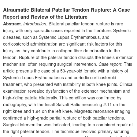
Atraumatic Bilateral Patellar Tendon Rupture: A Case
Report and Review of the Literature
Abstract.
Introduction.
Bilateral patellar tendon rupture is rare
injury, with only sporadic cases reported in the literature. Systemic
diseases, such as Systemic Lupus Erythematosus, and
corticosteroid administration are significant risk factors for this
injury, as they contribute to collagen fiber deterioration in the
tendon. Rupture of the patellar tendon disrupts the knee’s extensor
mechanism, often requiring surgical intervention.
Case report.
This
article presents the case of a 50-year-old female with a history of
Systemic Lupus Erythematosus and perio­dic corticosteroid
treatment, who presented with instability in both knee joints. Clinical
examination revealed dysfunction of the extensor mechanism and
high-riding patella bilaterally. This condition was confirmed by
radiography, with the Insall-Salvati Ratio measuring 2.11 on the
right knee and 1.94 on the left knee. Magnetic resonance imaging
confirmed a high-grade partial rupture of both patellar tendons.
Surgical intervention was indicated, leading to a combined repair of
the right patellar tendon. The technique involved primary suturing