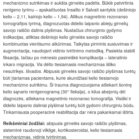
mechanizmo sutrikimas ir aukšta girnelės padėtis. Būklė patvirtinta
rentgeno tyrimu –
apskaičiuotas Insallio ir Salvati santykis (dešiniojo
kelio – 2,11, kairiojo kelio – 1,94). Atlikus magnetinio rezonanso
tomografijos tyrimą, diagnozuotas didelio laipsnio abiejų girnelių
savojo raiščio dalinis plyšimas. Nustačius chirurginio gydymo
indikacijas, atliktas dešiniojo kelio girnelės savojo raiščio
kombinuotas vientisumo atkūrimas. Taikytas pirminis susiuvimas ir
augmentacija, naudojant vidinio tvirtinimo metodiką. Pasiekta stabili
fiksacija, tačiau po mėnesio pasireiškė komplikacija – lateralinio
inkaro migracija. Vis dėlto tiesiamasis mechanizmas išliko
nesutrikęs.
Išvados.
Abipusis girnelės savojo raiščio plyšimas turėtų
būti įtariamas pacientams, kurie skundžiasi kelio tiesiamojo
mechanizmo sutrikimu. Ši trauma diagnozuojama atliekant šoninę
kelio sąnario rentgenogramą (30° fleksija), o kilus abejonių dėl
diagnozės, atliekama magnetinio rezonanso tomografija. Visiški ir
didelio laipsnio daliniai plyšimai turėtų būti gydomi chirurginiu būdu.
Tinkamiausia pooperacinė reabilitacija dar nėra pakankamai ištirta.
Reikšminiai žodžiai:
abipusis girnelės savojo raiščio plyšimas,
sisteminė raudonoji vilkligė, kortikosteroidai, kelio tiesiamasis
mechanizmas, vidinis tvirtinimas.