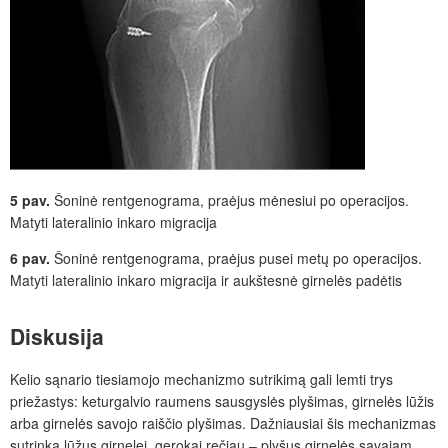
5 pav.
Šoninė rentgenograma, praėjus mėnesiui po operacijos.
Matyti lateralinio inkaro migracija
6 pav.
Šoninė rentgenograma, praėjus pusei metų po operacijos.
Matyti lateralinio inkaro migracija ir aukštesnė girnelės padėtis
Diskusija
Kelio sąnario tiesiamojo mechanizmo sutrikim
ą
gali lemti trys
priežastys: keturgalvio raumens sausgyslės plyšimas, girnelės lūžis
arba girnelės savojo raiščio plyšimas. Dažniausiai šis mechanizmas
sutrinka lūžus girnelei, gerokai rečiau ‒ plyšus girnelės savajam