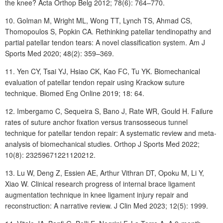
the knee? Acta Orthop Belg 2012; 78(6): 764–770.
10. Golman
M, Wright
ML, Wong
TT, Lynch
TS, Ahmad
CS,
Thomopoulos
S, Popkin
CA. Rethinking patellar tendinopathy and
partial patellar tendon tears: A novel classification system. Am J
Sports Med 2020; 48(2): 359–369.
11. Yen
CY, Tsai
YJ, Hsiao
CK, Kao
FC, Tu
YK. Biomechanical
evaluation of patellar tendon repair using Krackow suture
technique. Biomed Eng Online 2019; 18: 64.
12. Imbergamo
C, Sequeira
S, Bano
J, Rate
WR, Gould
H. Failure
rates of suture anchor fixation versus transosseous tunnel
technique for patellar tendon repair: A systematic review and meta-
analysis of biomechanical studies. Orthop J Sports Med 2022;
10(8): 23259671221120212.
13. Lu
W, Deng
Z, Essien
AE, Arthur
Vithran
DT, Opoku
M, Li
Y,
Xiao
W. Clinical research progress of internal brace ligament
augmentation technique in knee ligament injury repair and
reconstruction: A narrative review. J Clin Med 2023; 12(5): 1999.