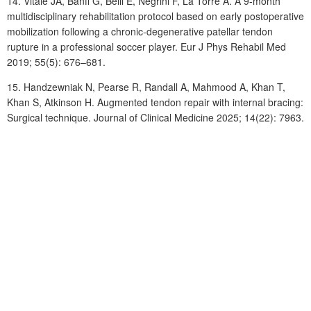
14. Vitale
JA, Banfi
G, Belli
E, Negrini
F, La
Torre
A. A 9-month
multidisciplinary rehabilitation protocol based on early postoperative
mobilization following a chronic-degenerative patellar tendon
rupture in a professional soccer player. Eur J Phys Rehabil Med
2019; 55(5): 676–681.
15. Handzewniak
N, Pearse
R, Randall
A, Mahmood
A, Khan
T,
Khan
S, Atkinson
H. Augmented tendon repair with internal bracing:
Surgical technique. Journal of Clinical Medicine 2025; 14(22): 7963.