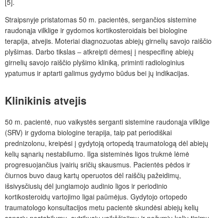
[5].
Straipsnyje pristatomas 50
m. pacientės, sergan
čios
sistemine
raudonąja vilklige ir gydomos kortikosteroidais bei biologine
terapija, atvejis. Moteriai diagnozuotas abiejų girnelių savojo raiš
č
io
plyšimas. Darbo tikslas ‒ atkreipti dėmesį į nespecifinę abiejų
girnelių savojo raiščio plyšimo kliniką, priminti radiologinius
ypatumus ir aptarti galimus gydymo būdus bei jų indikacijas.
Klinikinis atvejis
50
m. pacientė, nuo vaikystės serganti sistemine raudonąja vilklige
(SRV) ir gydoma biologine terapija, taip pat periodiškai
prednizolonu, kreipėsi į gydytoją ortopedą traumatologą dėl abiejų
kelių sąnarių nestabilumo. Ilga sisteminės ligos trukmė lėmė
progresuojančius įvairių sričių skausmus. Pacientės pėdos ir
čiurnos buvo daug kartų operuotos dėl raiščių pažeidim
ų
,
išsivysčiusi
ų dėl jungiamojo audinio ligos ir periodinio
kortikosteroidų vartojimo ligai paūmėjus.
Gydytojo ortopedo
traumatologo konsultacijos metu pacientė skundėsi abiejų kelių
sąnarių nestabilumu, sutrikusiu vaikščiojimu ir nežymiu kelių tinimu.