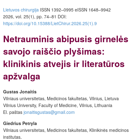
Lietuvos chirurgija
ISSN 1392–0995
eISSN 1648–9942
2026, vol. 25(1), pp. 74–81 DOI:
https://doi.org/10.15388/LietChirur.2026.25(1).9
Netrauminis abipusis girnelės
savojo raiščio plyšimas:
klinikinis atvejis ir literatūros
apžvalga
Gustas Jonaitis
Vilniaus universitetas, Medicinos fakultetas, Vilnius, Lietuva
Vilnius University, Faculty of Medicine, Vilnius, Lithuania
El.
paštas
jonaitisgustas@gmail.com
Giedrius Petryla
Vilniaus universitetas, Medicinos fakultetas, Klinikinės medicinos
institutas,