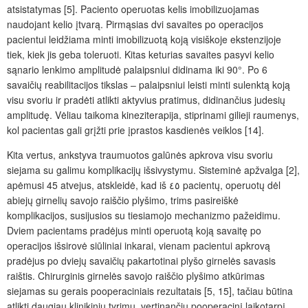
atsistatymas [5]. Paciento operuotas kelis imobilizuojamas
naudojant kelio įtvarą. Pirmąsias dvi savaites po operacijos
pacientui leidžiama minti imobilizuotą koją visiškoje ekstenzijoje
tiek, kiek jis geba toleruoti. Kitas keturias savaites pasyvi kelio
sąnario lenkimo amplitudė palaipsniui didinama iki 90
°
. Po 6
savai
čių
reabilitacijos tikslas ‒ palaipsniui leisti minti sulenktą koją
visu svoriu ir pradėti atlikti aktyvius pratimus, didinančius judesių
amplitudę. Vėliau taikoma kineziterapija, stiprinami gilieji raumenys,
kol pacientas gali grįžti prie
įprast
os kasdienės veiklos [14].
Kita vertus, ankstyva traumuotos galūnės apkrova visu svoriu
siejama su galimu komplikacijų išsivystymu. Sisteminė apžvalga [2],
apėmusi 45 atvejus, atskleidė, kad
iš ٤٥
pacient
ų,
operuotų dėl
abiejų girnelių savojo raiščio plyšimo, trims pasireiškė
komplikacijos, susijusios su tiesiamojo mechanizmo pažeidimu.
Dviem pacientams pradėjus minti operuotą koją savait
ę
po
operacijos
išsirovė siūliniai inkarai, vienam
pacientui apkrovą
pradėjus po dviejų savaičių pakartotinai plyšo girnelės savasis
raištis. Chirurginis girnelės savojo raiščio plyšimo atkūrimas
siejamas su gerais pooperaciniais rezultatais [5,
15], tačiau
būtina
atlikti daugiau klinikinių tyrimų,
vertinančių pooperacin
į
laikotarp
į
,