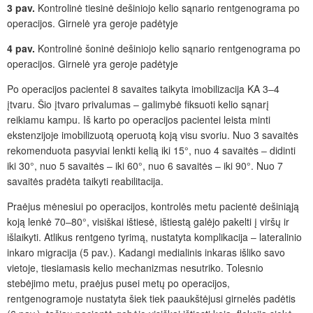
3 pav.
Kontrolinė tiesinė dešiniojo kelio sąnario rentgenograma po
operacijos. Girnelė yra geroje padėtyje
4 pav.
Kontrolinė šoninė dešiniojo kelio sąnario rentgenograma po
operacijos. Girnelė yra geroje padėtyje
Po operacijos pacientei 8
savaites taikyta imobilizacija KA
3‒4
įtvaru. Šio įtvaro privalumas ‒ galimybė fiksuoti kelio sąnar
į
r
eikiamu kampu. Iš karto po operacijos pacientei leista minti
ekstenzijoje imobilizuotą operuotą koją visu svoriu. Nuo 3 savaitės
rekomenduota pasyviai lenkti kelią iki 15
°
, nuo 4 savaitės ‒ didinti
iki 30
°
, nuo 5 savaitės ‒ iki 60
°
, nuo 6
savaitės ‒ iki 90
°
. Nuo 7
savaitės pradėta taikyti reabilitacija.
Praėjus mėnesiui po operacijos, kontrolės metu pacientė dešiniąją
koją lenk
ė
70‒80
°
, visiškai išties
ė
, ištiestą gal
ėjo
pakelti į viršų ir
išlaikyti. Atlikus rentgeno tyrimą, nustatyta komplikacija ‒ lateralinio
inkaro migracija (5
pav.). Kadangi medialinis inkaras
išliko
savo
vietoje, tiesiamasis kelio mechanizmas nesutriko. Tolesnio
stebėjimo metu, praėjus pusei metų po operacijos,
rentgenogramoje nustatyta
šiek tiek paaukštėjusi girnelės padėtis