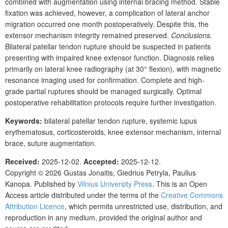
combined with augmentation using internal bracing method. Stable
fixation was achieved, however, a complication of lateral anchor
migration occurred one month postoperatively. Despite this, the
extensor mechanism integrity remained preserved.
Conclusions.
Bilateral patellar tendon rupture should be suspected in patients
presenting with impaired knee extensor function. Diagnosis relies
primarily on lateral knee radiography (at 30°
flexion), with magnetic
resonance imaging used for confirmation. Complete and high-
grade partial ruptures should be managed surgically. Optimal
postoperative rehabilitation protocols require further investigation.
Keywords:
bilateral patellar tendon rupture, systemic lupus
erythematosus, corticosteroids, knee extensor mechanism, internal
brace, suture augmentation.
Received:
2025-12-02.
Accepted:
2025-12-12.
Copyright © 2026
Gustas Jonaitis, Giedrius Petryla, Paulius
Kanopa.
Published by
Vilnius University Press
. This is an Open
Access article distributed under the terms of the
Creative Commons
Attribution Licence
, which permits unrestricted use, distribution, and
reproduction in any medium, provided the original author and