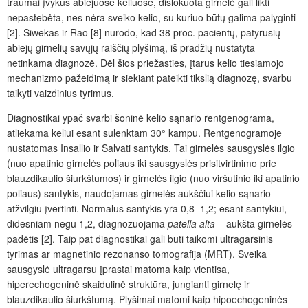
traumai įvykus abiejuose keliuose, dislokuota girnelė gali likti
nepastebėta, nes nėra sveiko kelio, su kuriuo būtų galima palyginti
[2]. Siwekas ir Rao [8] nurodo, kad 38
proc.
pacientų, patyrusi
ų
abiejų girnelių savųjų raiščių plyšimą, iš pradžių nustatyta
netinkama diagnozė. Dėl šios priežasties, įtarus kelio tiesiamojo
mechanizmo pažeidimą ir siekiant pateikti tikslią diagnozę, svarbu
taikyti vaizdinius tyrimus.
Diagnostikai ypač svarbi šoninė kelio sąnario rentgenograma,
atliekama keliui esant sulenktam 30
°
kampu. Rentgenogramoje
nustatomas Insallio ir Salvati santykis. Tai girnelės sausgyslės ilgio
(nuo apatinio girnelės poliaus iki sausgyslės prisitvirtinimo prie
blauzdikaulio
šiurkštumos
) ir girnelės ilgio (nuo viršutinio iki apatinio
poliaus) santykis, naudojamas girnelės aukš
čiui
kelio sąnario
atžvilgiu įvertinti. Normalus santykis yra 0,8‒1,2; esant santykiui,
didesniam negu 1,2, diagnozuojama
patella alta
‒ aukšta girnelės
padėtis [2]. Taip pat diagnostikai gali būti taikomi ultragarsinis
tyrimas ar magnetinio rezonanso tomografija (MRT). Sveika
sausgyslė ultragarsu
į
prastai matoma kaip vientisa,
hiperechogeninė skaidulinė struktūra, jungianti girnelę ir
blauzdikaulio šiurkštumą. Plyšimai matomi kaip hipoechogeninės