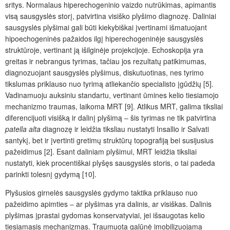
sritys. Normalaus hiperechogeninio vaizdo nutrūkimas, apimantis
visą sausgyslės storį, patvirtina visiško plyšimo diagnozę. Daliniai
sausgyslės plyšimai gali būti kiekybiškai įvertinami išmatuojant
hipoechogeninės pažaidos ilgį hiperechogeninėje sausgyslės
struktūroje, vertinant ją išilginėje projekcijoje. Echoskopija yra
greitas ir nebrangus tyrimas, tačiau jos rezultatų patikimumas,
diagnozuojant sausgyslės plyšimus, diskutuotinas, nes tyrimo
tikslumas priklauso nuo tyrimą atliekančio specialisto įgūdžių [5].
Vadinamuoju auksiniu standartu, vertinant ūmines kelio tiesiamojo
mechanizmo traumas, laikoma MRT [9]. Atlikus MRT, galima tiksliai
diferencijuoti visišk
ą
ir dalin
į
plyšim
ą
‒ šis tyrimas ne tik patvirtina
patella alta
diagnozę ir leidžia tiksliau nustatyti Insallio ir Salvati
santykį, bet ir įvertinti gretimų struktūrų topografiją bei susijusius
pažeidimus [2]. Esant daliniam plyšimui, MRT leidžia tiksliai
nustatyti, kiek procentiškai plyšęs sausgyslės storis, o tai padeda
parinkti tolesnį gydymą [10].
Plyšusios girnelės sausgyslės gydymo taktika priklauso nuo
pažeidimo apimties ‒ ar plyšimas yra dalinis, ar visiškas. Dalinis
plyšimas įprastai gydomas konservatyviai, jei išsaugotas kelio
tiesiamasis mechanizmas. Traumuota galūnė imobilizuojama