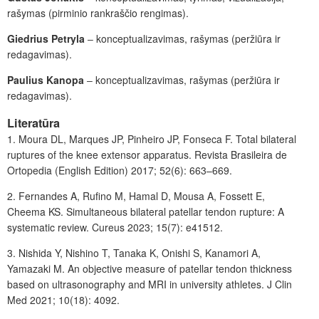
rašymas (pirminio rankraščio rengimas).
Giedrius Petryla
‒ konceptualizavimas, ra
šymas (peržiūra
ir
redagavimas).
Paulius Kanopa
‒ konceptualizavimas, rašymas (peržiūra ir
redagavimas).
Literatūra
1. Moura
DL, Marques
JP, Pinheiro
JP, Fonseca
F. Total bilateral
ruptures of the knee extensor apparatus. Revista Brasileira de
Ortopedia (English Edition) 2017; 52(6): 663–669.
2. Fernandes
A, Rufino
M, Hamal
D, Mousa
A, Fossett
E,
Cheema
KS. Simultaneous bilateral patellar tendon rupture: A
systematic review. Cureus 2023; 15(7): e41512.
3. Nishida
Y, Nishino
T, Tanaka
K, Onishi
S, Kanamori
A,
Yamazaki
M. An objective measure of patellar tendon thickness
based on ultrasonography and MRI in university athletes. J
Clin
Med 2021; 10(18): 4092.