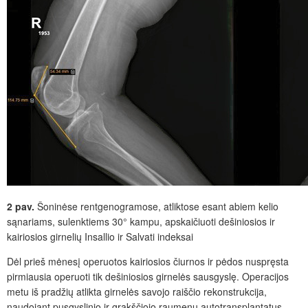
2
pav.
Šoninėse rentgenogramose, atliktose esant abiem kelio
sąnariams, sulenktiems 30
° kampu, apskaičiuoti dešin
iosios ir
kairiosios girnelių Insallio ir Salvati indeksai
Dėl prieš mėnesį operuotos kairiosios čiurnos ir pėdos nuspręsta
pirmiausia operuoti tik dešiniosios girnelės sausgyslę. Operacijos
metu iš pradžių atlikta girnelės savojo raiščio rekonstrukcija,
naudojant pusgyslinio ir grakščiojo raumen
ų
autotransplantatus,