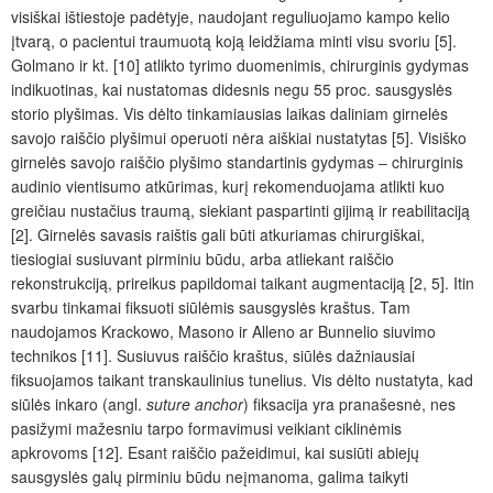
visiškai
ištiestoje padėtyje
, naudojant reguliuojamo kampo kelio
įtvarą, o pacientui traumuotą koją leidžiama minti visu svoriu [5].
Golmano ir kt. [10] atlikto tyrimo duomenimis, chirurginis gydymas
indikuotinas, kai nustatomas didesnis negu 55
proc.
sausgyslės
storio plyšimas. Vis
dėlto tinkamiausias
laikas daliniam girnelės
savojo raiščio plyšimui operuoti nėra aiškiai nustatytas [5]. Visiško
girnelės savojo raiščio plyšimo standartinis gydymas ‒ chirurginis
audinio vientisumo atkūrimas, kurį rekomenduojama atlikti kuo
greičiau nustačius traum
ą
, siekiant paspartinti gijim
ą
ir reabilitacij
ą
[2]. Girnelės savasis raištis gali būti atkuriamas chirurgiškai,
tiesiogiai susiuvant pirminiu būdu, arba atliekant raiščio
rekonstrukciją, prireikus papildomai taikant augmentacij
ą
[2,
5]. Itin
svarbu tinkamai fiksuoti siūlėmis sausgyslės kraštus. Tam
naudojamos Krackowo, Masono ir Alleno ar Bunnelio siuvimo
technikos [11]. Susiuvus raiščio kraštus, siūlės dažniausiai
fiksuojamos taikant transkaulinius tunelius. Vis
dėlto
nustatyta, kad
siūlės inkaro (angl.
suture anchor
) fiksacija yra pranašesnė, nes
pasižymi mažesniu tarpo formavimusi veikiant ciklinėmis
apkrovoms [12]. Esant raiščio pažeidimui, kai susiūti abiejų
sausgyslės gal
ų
pirminiu būdu ne
įmanoma
, galima taikyti