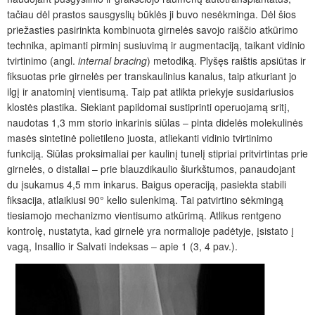
tačiau dėl prastos sausgyslių būklės ji buvo nesėkminga. Dėl
šios
priežasties
pasirinkta kombinuota girnelės savojo raiščio atkūrimo
technika, apimanti pirminį susiuvimą ir augmentaciją, taikant vidinio
tvirtinimo (angl.
internal bracing
) metodiką. Plyšęs raištis apsiūtas ir
fiksuotas prie girnelės per transkaulinius kanalus, taip atkuriant jo
ilgį ir anatominį vientisumą. Taip pat atlikta priekyje susidariusios
klostės plastika. Siekiant papildomai sustiprinti operuojamą sritį,
naudotas 1,3
mm storio inkarinis si
ū
las ‒ pinta didelės molekulinės
masės sintetinė polietileno juosta, atliekanti vidinio tvirtinimo
funkciją. Siūlas proksimaliai per kaulinį tunelį stipriai pritvirtintas prie
girnelės, o distaliai ‒ prie blauzdikaulio
šiurkštumos
, panaudojant
du įsukamus 4,5
mm inkarus. Baigus operaciją, pasiekta stabili
fiksacija, atlaikiusi 90°
kelio sulenkimą. Tai patvirtino sėkmingą
tiesiamojo mechanizmo vientisumo atkūrimą. Atlikus rentgeno
kontrolę, nustatyta, kad girnelė yra normalioje padėtyje,
įsi
stato į
vagą, Insallio ir Salvati indeksas ‒ apie 1 (3, 4 pav.).