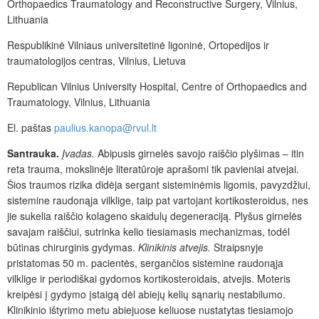
Orthopaedics Traumatology and Reconstructive Surgery, Vilnius,
Lithuania
Respublikinė Vilniaus universitetinė ligoninė, Ortopedijos ir
traumatologijos centras, Vilnius, Lietuva
Republican Vilnius University Hospital, Centre of Orthopaedics and
Traumatology, Vilnius, Lithuania
El.
paštas
paulius.kanopa@rvul.lt
Santrauka.
Įvadas.
Abipusis girnelės savojo raiščio plyšimas – itin
reta trauma, mokslinėje literatūroje aprašomi tik pavieniai atvejai.
Šios traumos rizika didėja sergant sisteminėmis ligomis, pavyzdžiui,
sistemine raudonąja vilklige, taip pat vartojant kortikosteroidus, nes
jie sukelia raiščio kolageno skaidulų degeneraciją. Plyšus girnelės
savajam raiščiui, sutrinka kelio tiesiamasis mechanizmas, todėl
būtinas chirurginis gydymas.
Klinikinis atvejis.
Straipsnyje
pristatomas 50 m. pacientės, sergančios sistemine raudonąja
vilklige ir periodiškai gydomos kortikosteroidais, atvejis. Moteris
kreipėsi į gydymo įstaigą dėl abiejų kelių sąnarių nestabilumo.
Klinikinio ištyrimo metu abiejuose keliuose nustatytas tiesiamojo