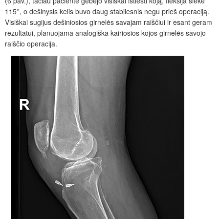
(6
pav.), tačiau pacientė geb
ėjo
visiškai ištiesti koją, fleksija siekė
115
°
, o dešinysis kelis buvo daug stabilesnis negu prieš operaciją.
Visiškai sugijus dešiniosios girnelės savajam raiščiui ir esant geram
rezultatui, planuojama analogiška kairiosios kojos girnelės savojo
raiščio operacija.