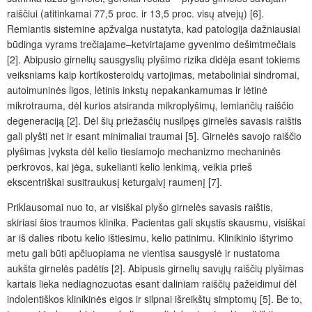
raiščiui (atitinkamai 77,5
proc.
ir 13,5
proc.
visų atvejų) [6].
Remiantis sistemine apžvalga nustatyta, kad patologija dažniausiai
būdinga vyrams trečiajame
‒ket­virtajame gyvenimo dešimtme
či
ais
[2]. Abipusio girnelių sausgyslių plyšimo rizika didėja esant tokiems
veiksniams kaip kortikosteroidų vartojimas, metaboliniai sindromai,
autoimuninės ligos, lėtinis inkstų nepakankamumas ir lėtinė
mikrotrauma, dėl kurios atsiranda mikroplyšim
ų
, lemian
čių
raiščio
degeneraciją [2]. Dėl šių priežasčių nusilpęs girnelės savasis raištis
gali plyšti net ir esant minimaliai traumai [5]. Girnelės savojo raiščio
plyšimas įvyksta dėl kelio tiesiamojo mechanizmo mechaninės
perkrovos, kai
jėga
, sukelianti kelio lenkimą, veikia prieš
ekscentriškai susitraukusį keturgalvį raumenį [7].
Priklausomai nuo to, ar visiškai plyšo girnelės savasis raištis,
skiriasi šios traumos klinika. Pacientas gali skųstis skausmu, visiškai
ar
iš
dalies ribotu kelio ištiesimu, kelio patinimu. Klinikinio ištyrimo
metu gali būti ap
čiuopiama ne
vientisa sausgysl
ė
ir nustatoma
aukšta girnelės padėtis [2]. Abipusis girnelių savųjų raiščių plyšimas
kartais lieka nediagnozuotas esant daliniam raiščių pažeidimui
dėl
indolentiškos klinikinės eigos ir silpnai išreikštų simptomų [5]. Be to,