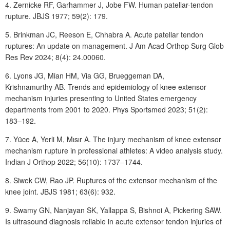
4. Zernicke
RF, Garhammer
J, Jobe
FW. Human patellar-tendon
rupture. JBJS 1977; 59(2): 179.
5. Brinkman
JC, Reeson
E, Chhabra
A. Acute patellar tendon
ruptures: An update on management. J Am Acad Orthop Surg Glob
Res Rev 2024; 8(4): 24.00060.
6. Lyons
JG, Mian
HM, Via
GG, Brueggeman
DA,
Krishnamurthy
AB. Trends and epidemiology of knee extensor
mechanism injuries presenting to United States emergency
departments from 2001 to 2020. Phys Sportsmed 2023; 51(2):
183–192.
7. Yüce
A, Yerli
M, Mısır
A. The injury mechanism of knee extensor
mechanism rupture in professional athletes: A video analysis study.
Indian J Orthop 2022; 56(10): 1737–1744.
8. Siwek
CW, Rao
JP. Ruptures of the extensor mechanism of the
knee joint. JBJS 1981; 63(6): 932.
9. Swamy
GN, Nanjayan
SK, Yallappa
S, Bishnoi
A, Pickering
SAW.
Is ultrasound diagnosis reliable in acute extensor tendon injuries of