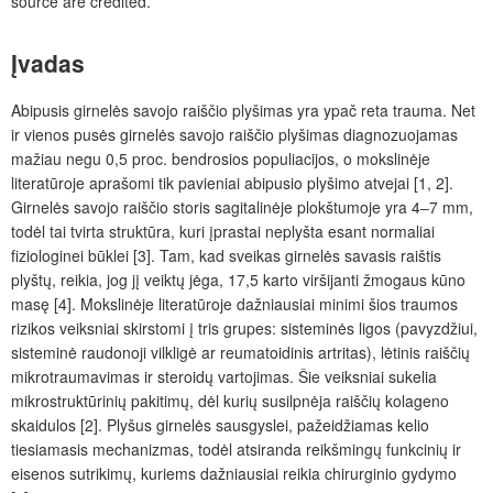
source are credited.
Įvadas
Abipusis girnelės savojo raiščio plyšimas yra ypač reta trauma. Net
ir vienos pusės girnelės savojo raiščio plyšimas diagnozuojamas
mažiau negu 0,5
proc.
bendrosios populiacijos, o
mokslinėje
literatūroje aprašomi tik pavieniai abipusio plyšimo atvejai [1,
2].
Girnelės savojo raiščio storis sagitalinėje plokštumoje yra 4‒7
mm,
todėl tai tvirta struktūra, kuri
įprasta
i neplyšta esant normaliai
fiziologinei būklei [3]. Tam, kad sveikas girnelės savasis raištis
plyšt
ų,
reikia, jog jį veiktų jėga, 17,5
karto viršijanti žmogaus kūno
masę [4]. Mokslinėje literatūroje dažniausiai minimi šios traumos
rizikos veiksniai skirstomi į tris grupes: sisteminės ligos (pavyzdžiui,
sisteminė raudonoji vilkligė ar reumatoidinis artritas), lėtinis raiščių
mikrotraumavimas ir steroidų vartojimas. Šie veiksniai sukelia
mikrostruktūrini
ų
pakitim
ų
, dėl kurių susilpnėja raiščių kolageno
skaidulos [2]. Plyšus girnelės sausgyslei, pažeidžiamas kelio
tiesiamasis mechanizmas, todėl atsiranda reikšmingų funkcinių ir
eisenos sutrikimų, kuriems dažniausiai reikia chirurginio gydymo