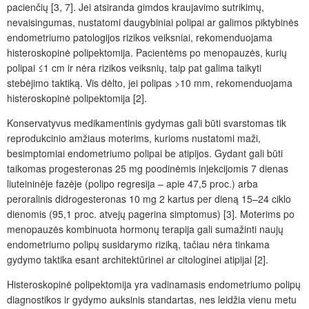
pacienčių [3, 7]. Jei atsiranda gimdos kraujavimo sutrikimų,
nevaisingumas, nustatomi daugybiniai polipai ar galimos piktybinės
endometriumo patologijos rizikos veiksniai, rekomenduojama
histeroskopinė polipektomija. Pacientėms po menopauzės, kurių
polipai ≤1 cm ir nėra rizikos veiksnių, taip pat galima taikyti
stebėjimo taktiką. Vis dėlto, jei polipas >10 mm, rekomenduojama
histeroskopinė polipektomija [2].
Konservatyvus medikamentinis gydymas gali būti svarstomas tik
reprodukcinio amžiaus moterims, kurioms nustatomi maži,
besimptomiai endometriumo polipai be atipijos. Gydant gali būti
taikomas progesteronas 25 mg poodinėmis injekcijomis 7 dienas
liuteininėje fazėje (polipo regresija – apie 47,5 proc.) arba
peroralinis didrogesteronas 10 mg 2 kartus per dieną 15–24 ciklo
dienomis (95,1 proc. atvejų pagerina simptomus) [3]. Moterims po
menopauzės kombinuota hormonų terapija gali sumažinti naujų
endometriumo polipų susidarymo riziką, tačiau nėra tinkama
gydymo taktika esant architektūrinei ar citologinei atipijai [2].
Histeroskopinė polipektomija yra vadinamasis endometriumo polipų
diagnostikos ir gydymo auksinis standartas, nes leidžia vienu metu