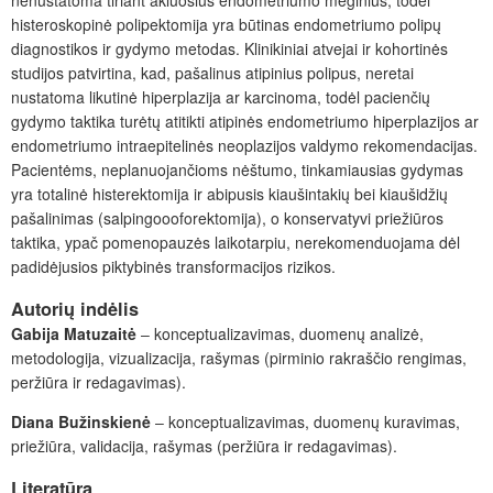
histeroskopinė polipektomija yra būtinas endometriumo polipų
diagnostikos ir gydymo metodas. Klinikiniai atvejai ir kohortinės
studijos patvirtina, kad, pašalinus atipinius polipus, neretai
nustatoma likutinė hiperplazija ar karcinoma, todėl pacienčių
gydymo taktika turėtų atitikti atipinės endometriumo hiperplazijos ar
endometriumo intraepitelinės neoplazijos valdymo rekomendacijas.
Pacientėms, neplanuojančioms nėštumo, tinkamiausias gydymas
yra totalinė histerektomija ir abipusis kiaušintakių bei kiaušidžių
pašalinimas (salpingoooforektomija), o konservatyvi priežiūros
taktika, ypač pomenopauzės laikotarpiu, nerekomenduojama dėl
padidėjusios piktybinės transformacijos rizikos.
Autorių indėlis
Gabija Matuzaitė
‒ konceptualizavimas, duomenų analizė,
metodologija, vizualizacija, rašymas (pirminio rakraščio rengimas,
peržiūra ir redagavimas).
Diana Bužinskienė
‒ konceptualizavimas, duomenų kuravimas,
priežiūra, validacija, rašymas (peržiūra ir redagavimas).
Literatūra