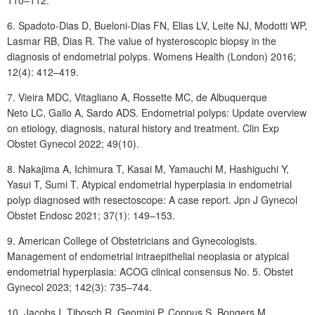
110–112.
6. Spadoto-Dias D, Bueloni-Dias
FN, Elias LV, Leite NJ, Modotti WP,
Lasmar RB, Dias R. The value of hysteroscopic biopsy in the
diagnosis of endometrial polyps. Womens Health (London) 2016;
12(4): 412–419.
7. Vieira MDC, Vitagliano A, Rossette MC, de Albuquerque
Neto LC, Gallo
A, Sardo ADS. Endometrial polyps: Update overview
on etiology, diagnosis, natural history and treatment. Clin Exp
Obstet Gynecol 2022; 49(10).
8. Nakajima A, Ichimura T, Kasai M, Yamauchi M, Hashiguchi Y,
Yasui T, Sumi T. Atypical endometrial hyperplasia in endometrial
polyp diagnosed with resectoscope: A case report. Jpn J Gynecol
Obstet Endosc 2021; 37(1): 149–153.
9. American College of Obstetricians and Gynecologists.
Management of endometrial intraepithelial neoplasia or atypical
endometrial hyperplasia: ACOG clinical consensus No. 5. Obstet
Gynecol 2023; 142(3): 735–744.
10. Jacobs I, Tibosch R, Geomini P, Coppus S, Bongers M,