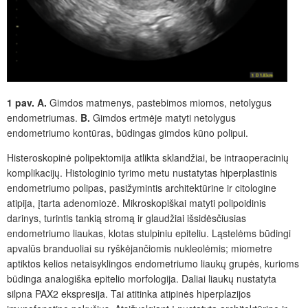
1 pav.
A.
Gimdos matmenys, pastebimos miomos, netolygus
endometriumas.
B.
G
imdos ertmėje matyti netolygus
endometriumo kontūras, būdingas gimdos kūno polipui.
Histeroskopinė polipektomija atlikta sklandžiai, be intraoperacinių
komplikacijų. Histologinio tyrimo metu nustatytas hiperplastinis
endometriumo polipas, pasižymintis architektūrine ir citologine
atipija, įtarta adenomiozė. Mikroskopiškai matyti polipoidinis
darinys, turintis tankią stromą ir glaudžiai išsidėsčiusias
endometriumo liaukas, klotas stulpiniu epiteliu. Ląstelėms būdingi
apvalūs branduoliai su ryškėjančiomis nukleolėmis; miometre
aptiktos kelios netaisyklingos endometriumo liaukų grupės, kurioms
būdinga analogiška epitelio morfologija. Daliai liaukų nustatyta
silpna PAX2 ekspresija. Tai atitinka atipinės hiperplazijos