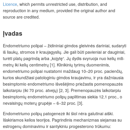
Licence
, which permits unrestricted use, distribution, and
reproduction in any medium, provided the original author and
source are credited.
Įvadas
Endometriumo polipai – židininiai gimdos gleivinės dariniai, sudaryti
iš liaukų, stromos ir kraujagyslių. Jie gali būti pavieniai ar dauginiai,
turėti platų pagrindą arba „kojytę“. Jų dydis svyruoja nuo kelių mili­
metrų iki kelių centimetrų [1]. Klinikinių tyrimų duomenimis,
endometriumo polipai nustatomi maždaug 10–20 proc. pacienčių,
kurios skundžiasi patologiniu gimdos kraujavimu, ir yra dažniausia
besimptomio endometriumo išvešėjimo priežastis pomenopauzės
laikotarpiu (iki 70 proc. atvejų) [2, 3]. Premenopauzės laikotarpiu
besimptomių endometriumo polipų paplitimas siekia 12,1 proc., o
nevaisingų moterų grupėje – 6‒32 proc. [3].
Endometriumo polipų patogenezė iki šiol nėra galutinai aiški.
Išskiriamos kelios teorijos. Pagrindinis mechanizmas siejamas su
estrogenų dominavimu ir santykiniu progesterono trūkumu: