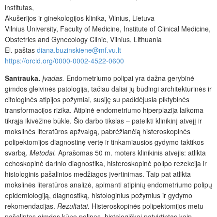
institutas,
Akušerijos ir ginekologijos klinika, Vilnius, Lietuva
Vilnius University, Faculty of Medicine, Institute of Clinical Medicine,
Obstetrics and Gynecology Clinic, Vilnius, Lithuania
El. paštas
diana.buzinskiene@mf.vu.lt
https://orcid.org/0000-0002-4522-0600
Santrauka.
Įvadas.
Endometriumo polipai yra dažna gerybinė
gimdos gleivinės patologija, tačiau daliai jų būdingi architektūrinės ir
citologinės atipijos požymiai, susiję su padidėjusia piktybinės
transformacijos rizika. Atipinė endometriumo hiperplazija laikoma
tikrąja ikivėžine būkle. Šio darbo tikslas – pateikti klinikinį atvejį ir
mokslinės literatūros apžvalgą, pabrėžiančią histeroskopinės
polipektomijos diagnostinę vertę ir tinkamiausios gydymo taktikos
svarbą.
Metodai.
Aprašomas 50 m. moters klinikinis atvejis: atlikta
echoskopinė darinio diagnostika, histeroskopinė polipo rezekcija ir
histologinis pašalintos medžiagos įvertinimas. Taip pat atlikta
mokslinės literatūros analizė, apimanti atipinių endometriumo polipų
epidemiologiją, diagnostiką, histologinius požymius ir gydymo
rekomendacijas.
Rezultatai.
Histeroskopinės polipektomijos metu
pašalintas gimdos kūno polipas, histologiškai patvirtintas kaip