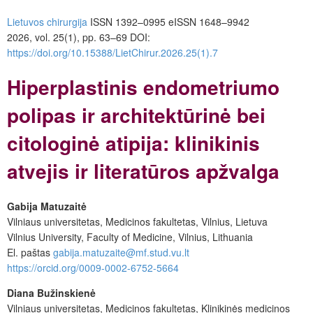
Lietuvos chirurgija
ISSN 1392–0995
eISSN 1648–9942
2026, vol. 25(1), pp. 63–69
DOI:
https://doi.org/10.15388/LietChirur.2026.25(1).7
Hiperplastinis endometriumo
polipas ir architektūrinė bei
citologinė atipija: klinikinis
atvejis ir literatūros apžvalga
Gabija Matuzaitė
Vilniaus universitetas, Medicinos fakultetas, Vilnius, Lietuva
Vilnius University, Faculty of Medicine, Vilnius, Lithuania
El. paštas
gabija.matuzaite@mf.stud.vu.lt
https://orcid.org/0009-0002-6752-5664
Diana Bužinskienė
Vilniaus universitetas, Medicinos fakultetas, Klinikinės medicinos