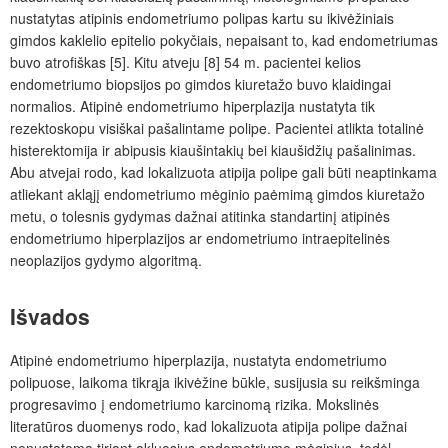
nustatytas atipinis endometriumo polipas kartu su ikivėžiniais
gimdos kaklelio epitelio pokyčiais, nepaisant to, kad endometriumas
buvo atrofiškas [5]. Kitu atveju [8] 54 m. pacientei kelios
endometriumo biopsijos po gimdos kiuretažo buvo klaidingai
normalios. Atipinė endometriumo hiperplazija nustatyta tik
rezektoskopu visiškai pašalintame polipe. Pacientei atlikta totalinė
histerektomija ir abipusis kiaušintakių bei kiaušidžių pašalinimas.
Abu atvejai rodo, kad lokalizuota atipija polipe gali būti neaptinkama
atliekant akląjį endometriumo mėginio paėmimą gimdos kiuretažo
metu, o tolesnis gydymas dažnai atitinka standartinį atipinės
endometriumo hiperplazijos ar endometriumo intraepitelinės
neoplazijos gydymo algoritmą.
Išvados
Atipinė endometriumo hiperplazija, nustatyta endometriumo
polipuose, laikoma tikrąja ikivėžine būkle, susijusia su reikšminga
progresavimo į endometriumo karcinomą rizika. Mokslinės
literatūros duomenys rodo, kad lokalizuota atipija polipe dažnai
nenustatoma tiriant akluosius endometriumo mėginius, todėl