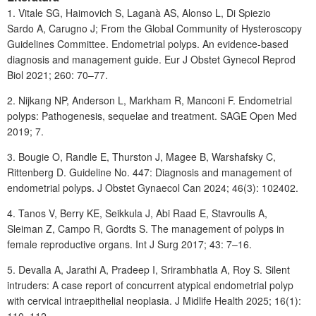
1. Vitale SG, Haimovich S, Laganà AS, Alonso L, Di Spiezio
Sardo
A, Carugno J; From the Global Community of Hysteroscopy
Guidelines Committee. Endometrial polyps. An evidence-based
diagnosis and management guide. Eur J Obstet Gynecol Reprod
Biol 2021; 260: 70–77.
2. Nijkang NP, Anderson L, Markham R, Manconi F. Endometrial
polyps: Pathogenesis, sequelae and treatment. SAGE Open Med
2019; 7.
3. Bougie O, Randle E, Thurston
J, Magee B, Warshafsky C,
Rittenberg D. Guideline No. 447: Diagnosis and management of
endometrial polyps. J Obstet Gynaecol Can 2024; 46(3): 102402.
4. Tanos V, Berry KE, Seikkula J, Abi Raad E, Stavroulis
A,
Sleiman Z, Campo R, Gordts S. The management of polyps in
female reproductive organs. Int J Surg 2017; 43: 7–16.
5. Devalla A, Jarathi A, Pradeep I, Srirambhatla A, Roy S. Silent
intruders: A case report of concurrent atypical endometrial polyp
with cervical intraepithelial neoplasia. J Midlife Health 2025; 16(1):