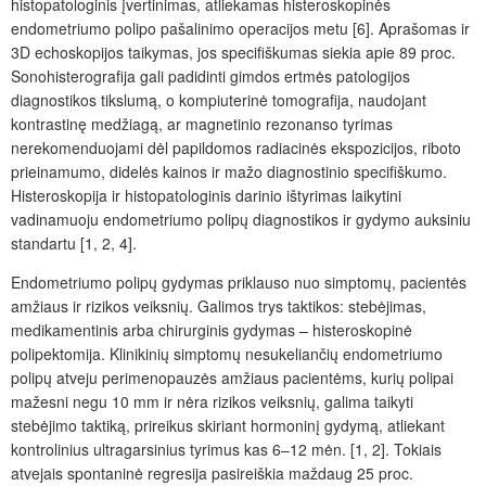
histopatologinis įvertinimas, atliekamas histeroskopinės
endometriumo polipo pašalinimo operacijos metu [6]. Aprašomas ir
3D echoskopijos taikymas, jos specifiškumas siekia apie 89 proc.
Sonohisterografija gali padidinti gimdos ertmės patologijos
diagnostikos tikslumą, o kompiuterinė tomografija, naudojant
kontrastinę medžiagą, ar magnetinio rezonanso tyrimas
nerekomenduojami dėl papildomos radiacinės ekspozicijos, riboto
prieinamumo, didelės kainos ir mažo diagnostinio specifiškumo.
Histeroskopija ir histopatologinis darinio ištyrimas laikytini
vadinamuoju endometriumo polipų diagnostikos ir gydymo auksiniu
standartu [1, 2, 4].
Endometriumo polipų gydymas priklauso nuo simptomų, pacientės
amžiaus ir rizikos veiksnių. Galimos trys taktikos: stebėjimas,
medikamentinis arba chirurginis gydymas – histeroskopinė
polipektomija. Klinikinių simptomų nesukeliančių endometriumo
polipų atveju perimenopauzės amžiaus pacientėms, kurių polipai
mažesni negu 10 mm ir nėra rizikos veiksnių, galima taikyti
stebėjimo taktiką, prireikus skiriant hormoninį gydymą, atliekant
kontrolinius ultragarsinius tyrimus kas 6–12 mėn. [1, 2]. Tokiais
atvejais spontaninė regresija pasireiškia maždaug 25 proc.