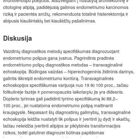
imunofenotipo pokyčius. Atsižvelgiant į nustatytą architektūrinę ir
citologinę atipiją, padidėjusią galimos endometriumo karcinomos
riziką ir pacientės amžių, rekomenduota totalinė histerektomija ir
abipusis kiaušintakių bei kiaušidžių pašalinimas.
Diskusija
Vaizdinių diagnostikos metodų specifiškumas diagnozuojant
endometriumo polipus gana įvairus. Pagrindinis pradinės
endometriumo polipų diagnostikos metodas ‒ transvaginalinė
echoskopija. Būdingas vaizdas – hiperechogeninis židininis darinys,
galintis iškreipti endometriumo kontūrą. Transvaginalinės
echoskopijos specifiškumas varijuoja nuo 19 iki 100 proc., tačiau
folikulinėje fazėje ir pomenopauzės laikotarpiu jis yra didesnis.
Doplerio tyrimas gali padidinti tyrimo specifiškumą iki 88,2–
100 proc., jei nustatoma endomet­riumo polipą maitinanti
kraujagyslė. Nepaisant šių diagnostinių galimybių, transvaginalinė
echoskopija leidžia nustatyti tik polipus ir įvertinti jų dydį ir skaičių,
tačiau neleidžia įvertinti atipijos ar piktybinės transformacijos
rizikos, todėl galutinei diagnozei būtinas papildomas