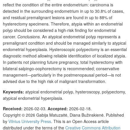
reflect the condition of the entire endometrium: carcinoma is
detected in the surrounding endometrium in up to 30.8% of cases,
and residual premalignant lesions are found in up to 88% of
hysterectomy specimens. Therefore, atypia within an endometrial
polyp should be considered a high-risk finding for endometrial
cancer.
Conclusions.
An atypical endometrial polyp represents a
premalignant condition and should be managed similarly to atypical
endometrial hyperplasia. Hysteroscopic polypectomy is an essential
diagnostic method allowing reliable identification of localized atypia.
In patients not planning future pregnancy, total hysterectomy with
bilateral salpingo-oophorectomy is recommended; conservative
management—particularly in the postmenopausal period—is not
advised due to the high risk of malignant transformation.
Keywords:
atypical endometrial polyp, hysteroscopy, polypectomy,
atypical endometrial hyperplasia
.
Received:
2026-02-03.
Accepted:
2026-02-18.
Copyright © 2026
Gabija Matuzaitė, Diana Bužinskienė.
Published
by
Vilnius University Press
. This is an Open Access article
distributed under the terms of the
Creative Commons Attribution