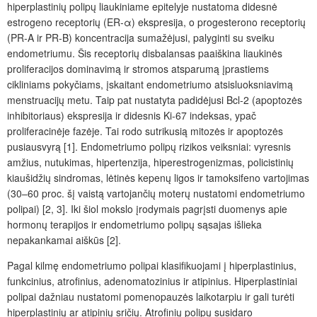
hiperplastinių polipų liaukiniame epitelyje nustatoma didesnė
estrogeno receptorių (ER-
α
) ekspresija, o progesterono receptorių
(PR-A ir PR-B) koncentracija sumažėjusi, palyginti su sveiku
endometriumu. Šis receptorių disbalansas paaiškina liaukinės
proliferacijos dominavimą ir stromos atsparumą įprastiems
cikliniams pokyčiams, įskaitant endometriumo atsisluoksniavimą
menstruacijų metu. Taip pat nustatyta padidėjusi Bcl-2 (apoptozės
inhibitoriaus) ekspresija ir didesnis Ki-67 indeksas, ypač
proliferacinėje fazėje. Tai rodo sutrikusią mitozės ir apoptozės
pusiausvyrą [1]. Endometriumo polipų rizikos veiksniai: vyresnis
amžius, nutukimas, hipertenzija, hiperestrogenizmas, policistinių
kiaušidžių sindromas, lėtinės kepenų ligos ir tamoksifeno vartojimas
(30–60 proc. šį vaistą vartojančių moterų nustatomi endometriumo
polipai) [2, 3]. Iki šiol mokslo įrodymais pagrįsti duomenys apie
hormonų terapijos ir endometriumo polipų sąsajas išlieka
nepakankamai aiškūs [2].
Pagal kilmę endometriumo polipai klasifikuojami į hiperplastinius,
funkcinius, atrofinius, adenomatozinius ir atipinius. Hiperplastiniai
polipai dažniau nustatomi pomenopauzės laikotarpiu ir gali turėti
hiperplastinių ar atipinių sričių. Atrofinių polipų susidaro