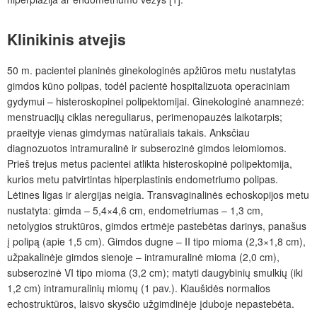
Klinikinis atvejis
50 m. pacientei planinės ginekologinės apžiūros metu nustatytas
gimdos kūno polipas, todėl pacientė hospitalizuota operaciniam
gydymui – histeroskopinei polipektomijai. Ginekologinė anamnezė:
menstruacijų ciklas nereguliarus, perimenopauzės laikotarpis;
praeityje vienas gimdymas natūraliais takais. Anksčiau
diagnozuotos intramuralinė ir subserozinė gimdos leiomiomos.
Prieš trejus metus pacientei atlikta histeroskopinė polipektomija,
kurios metu patvirtintas hiperplastinis endometriumo polipas.
Lėtines ligas ir alergijas neigia. Transvaginalinės echoskopijos metu
nustatyta: gimda ‒ 5,4×4,6 cm, endometriumas ‒ 1,3 cm,
netolygios struktūros, gimdos ertmėje pastebėtas darinys, panašus
į polipą (apie 1,5 cm). Gimdos dugne – II tipo mioma (2,3×1,8 cm),
užpakalinėje gimdos sienoje ‒ intramuralinė mioma (2,0 cm),
subserozinė VI tipo mioma (3,2 cm); matyti daugybinių smulkių (iki
1,2 cm) intramuralinių miomų (1 pav.). Kiaušidės normalios
echostruktūros, laisvo skysčio užgimdinėje įduboje nepastebėta.