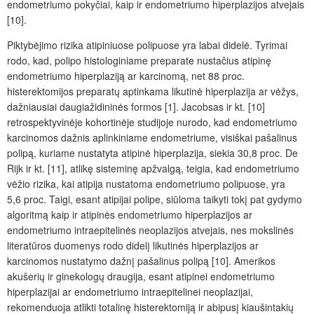
endometriumo pokyčiai, kaip ir endometriumo hiperplazijos atvejais
[10].
Piktybėjimo rizika atipiniuose polipuose yra labai didelė. Tyrimai
rodo, kad, polipo histologiniame preparate nustačius atipinę
endometriumo hiperplaziją ar karcinomą, net 88 proc.
histerektomijos preparatų aptinkama likutinė hiperplazija ar vėžys,
dažniausiai daugiažidininės formos [1]. Jacobsas ir kt. [10]
retrospektyvinėje kohortinėje studijoje nurodo, kad endometriumo
karcinomos dažnis aplinkiniame endometriume, visiškai pašalinus
polipą, kuriame nustatyta atipinė hiperplazija, siekia 30,8 proc. De
Rijk ir kt. [11], atlikę sisteminę apžvalgą, teigia, kad endometriumo
vėžio rizika, kai atipija nustatoma endometriumo polipuose, yra
5,6 proc. Taigi, esant atipijai polipe, siūloma taikyti tokį pat gydymo
algoritmą kaip ir atipinės endometriumo hiperplazijos ar
endometriumo intraepitelinės neoplazijos atvejais, nes mokslinės
literatūros duomenys rodo didelį likutinės hiperplazijos ar
karcinomos nustatymo dažnį pašalinus polipą [10]. Amerikos
akušerių ir ginekologų draugija, esant atipinei endometriumo
hiperplazijai ar endomet­riumo intraepitelinei neoplazijai,
rekomenduoja atlikti totalinę histerektomiją ir abipusį kiaušintakių