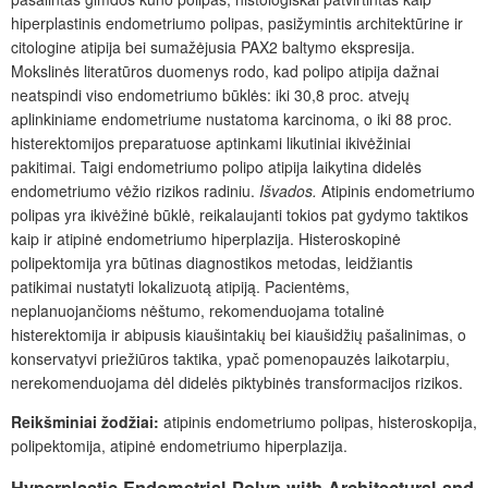
hiperplastinis endometriumo polipas, pasižymintis architektūrine ir
citologine atipija bei sumažėjusia PAX2 baltymo ekspresija.
Mokslinės literatūros duomenys rodo, kad polipo atipija dažnai
neatspindi viso endometriumo būklės: iki 30,8 proc. atvejų
aplinkiniame endometriume nustatoma karcinoma, o iki 88 proc.
histerektomijos preparatuose aptinkami likutiniai ikivėžiniai
pakitimai. Taigi endometriumo polipo atipija laikytina didelės
endometriumo vė
žio rizikos radiniu.
Išvados.
Atipinis endometriumo
polipas yra ikivėžinė būklė, reikalaujanti tokios pat gydymo taktikos
kaip ir atipinė endometriumo hiperplazija. Histeroskopinė
polipektomija yra būtinas diagnostikos metodas, leidžiantis
patikimai nustatyti lokalizuotą atipiją. Pacientėms,
neplanuojančioms nėštumo, rekomenduojama totalinė
histerektomija ir abipusis kiaušintakių bei kiaušidžių pašalinimas, o
konservatyvi priežiūros taktika, ypač pomenopauzės laikotarpiu,
nerekomenduojama dėl didelės piktybinės transformacijos rizikos.
Reikšminiai žodžiai:
atipinis endometriumo polipas, histeroskopija,
polipektomija, atipinė endometriumo hiperplazija.
Hyperplastic Endometrial Polyp with Architectural and