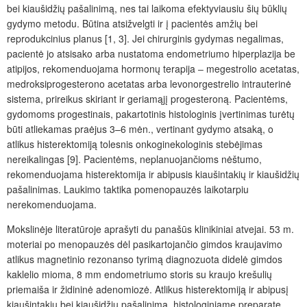
bei kiaušidžių pašalinimą, nes tai laikoma efektyviausiu šių būklių
gydymo metodu. Būtina atsižvelgti ir į pacientės amžių bei
reprodukcinius planus [1, 3]. Jei chirurginis gydymas negalimas,
pacientė jo atsisako arba nustatoma endometriumo hiperplazija be
atipijos, rekomenduojama hormonų terapija ‒ megestrolio acetatas,
medroksiprogesterono acetatas arba levonorgestrelio intrauterinė
sistema, prireikus skiriant ir geriamąjį progesteroną. Pacientėms,
gydomoms progestinais, pakartotinis histologinis įvertinimas turėtų
būti atliekamas praėjus 3–6 mėn., vertinant gydymo atsaką, o
atlikus histerektomiją tolesnis onkoginekologinis stebėjimas
nereikalingas [9]. Pacientėms, neplanuojančioms nėštumo,
rekomenduojama histerektomija ir abipusis kiaušintakių ir kiaušidžių
pašalinimas. Laukimo taktika pomenopauzės laikotarpiu
nerekomenduojama.
Mokslinėje literatūroje aprašyti du panašūs klinikiniai atvejai. 53 m.
moteriai po menopauzės dėl pasikartojančio gimdos kraujavimo
atlikus magnetinio rezonanso tyrimą diagnozuota didelė gimdos
kaklelio mioma, 8 mm endometriumo storis su kraujo krešulių
priemaiša ir židininė adenomiozė. Atlikus histerektomiją ir abipusį
kiaušintakių bei kiaušidžių pašalinimą, histologiniame preparate