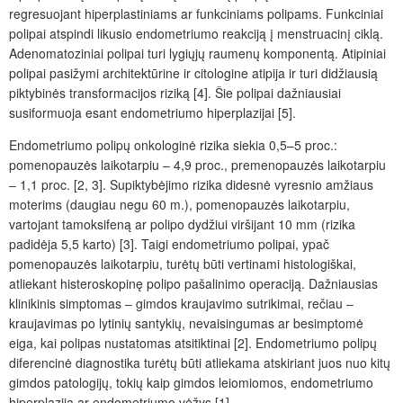
regresuojant hiperplastiniams ar funkciniams polipams. Funkciniai
polipai atspindi likusio endometriumo reakciją į menstruacinį ciklą.
Adenomatoziniai polipai turi lygiųjų raumenų komponentą. Atipiniai
polipai pasižymi architektūrine ir citologine atipija ir turi didžiausią
piktybinės transformacijos riziką
[4]. Šie polipai dažniausiai
susiformuoja esant endometriumo hiperplazijai [5].
Endometriumo polipų onkologinė rizika siekia 0,5–5 proc.:
pomenopauzės laikotarpiu ‒ 4,9 proc., premenopauzės laikotarpiu
‒ 1,1 proc. [2, 3]. Supiktybėjimo rizika didesnė vyresnio amžiaus
moterims (daugiau negu 60 m.), pomenopauzės laikotarpiu,
vartojant tamoksifeną ar polipo dydžiui viršijant 10 mm (rizika
padidėja 5,5 karto) [3]. Taigi endometriumo polipai, ypač
pomenopauzės laikotarpiu, turėtų būti vertinami histologiškai,
atliekant histeroskopinę polipo pašalinimo operaciją. Dažniausias
klinikinis simptomas ‒ gimdos kraujavimo sutrikimai, rečiau ‒
kraujavimas po lytinių santykių, nevaisingumas ar besimptomė
eiga, kai polipas nustatomas atsitiktinai [2]. Endometriumo polipų
diferencinė diagnostika turėtų būti atliekama atskiriant juos nuo kitų
gimdos patologijų, tokių kaip gimdos leiomiomos, endometriumo
hiperplazija ar endometriumo vėžys [1].