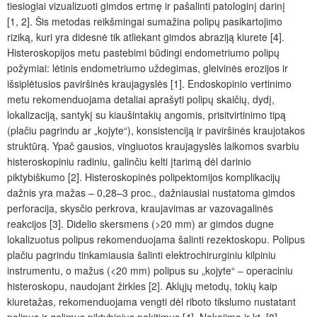
tiesiogiai vizualizuoti gimdos ertmę ir pašalinti patologinį darinį
[1, 2]. Šis metodas reikšmingai sumažina polipų pasikartojimo
riziką, kuri yra didesnė tik atliekant gimdos abraziją kiurete [4].
Histeroskopijos metu pastebimi būdingi endometriumo polipų
požymiai: lėtinis endometriumo uždegimas, gleivinės erozijos ir
išsiplėtusios paviršinės kraujagyslės [1]. Endoskopinio vertinimo
metu rekomenduojama detaliai aprašyti polipų skaičių, dydį,
lokalizaciją, santykį su kiaušintakių angomis, prisitvirtinimo tipą
(plačiu pagrindu ar „kojyte“), konsistenciją ir paviršinės kraujotakos
struktūrą. Ypač gausios, vingiuotos kraujagyslės laikomos svarbiu
histeroskopiniu radiniu, galinčiu kelti įtarimą dėl darinio
piktybiškumo [2]. Histeroskopinės polipektomijos komplikacijų
dažnis yra mažas – 0,28–3 proc., dažniausiai nustatoma gimdos
perforacija, skysčio perkrova, kraujavimas ar vazovagalinės
reakcijos [3]. Didelio skersmens (>20 mm) ar gimdos dugne
lokalizuotus polipus rekomenduojama šalinti rezektoskopu. Polipus
plačiu pagrindu tinkamiausia šalinti elektrochirurginiu kilpiniu
instrumentu, o mažus (<20 mm) polipus su „kojyte“ ‒ operaciniu
histeroskopu, naudojant žirkles [2]. Aklųjų metodų, tokių kaip
kiuretažas, rekomenduojama vengti dėl riboto tikslumo nustatant