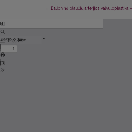
Return to Article Details
←
Balioninė plaučių arterijos valvuloplastika – t