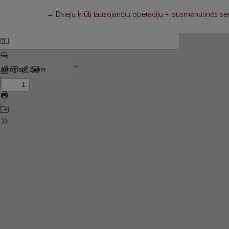
Return to Article Details
←
Dviejų krūtį tausojančių operacijų – pusmėnulinės s