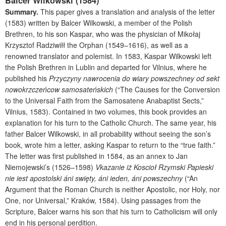
Balcer Wilkowski (1584)
Summary.
This paper gives a translation and analysis of the letter
(1583) written by Balcer Wilkowski, a member of the Polish
Brethren, to his son Kaspar, who was the physician of Mikołaj
Krzysztof Radziwiłł the Orphan (1549–1616), as well as a
renowned translator and polemist. In 1583, Kaspar Wilkowski left
the Polish Brethren in Lublin and departed for Vilnius, where he
published his
Przyczyny
nawrocenia
do
wiary
powszechney
od
sekt
nowokrzczeńcow
samosateńskich
(“The Causes for the Conversion
to the Universal Faith from the Samosatene Anabaptist Sects,”
Vilnius, 1583). Contained in two volumes, this book provides an
explanation for his turn to the Catholic Church. The same year, his
father Balcer Wilkowski, in all probability without seeing the son’s
book, wrote him a letter, asking Kaspar to return to the “true faith.”
The letter was first published in 1584, as an annex to Jan
Niemojewski’s (1526–1598)
Vkazanie
iż
Koscioł
Rzymski
Papieski
nie
iest
apostolski
áni
swięty,
áni
ieden,
áni
powszechny
(“An
Argument that the Roman Church is neither Apostolic, nor Holy, nor
One, nor Universal,” Kraków, 1584). Using passages from the
Scripture, Balcer warns his son that his turn to Catholicism will only
end in his personal perdition.