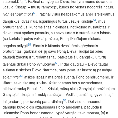
stabmeldžių
. Pažinai ramybę su Dievu, kuri yra mums dovanota
Jėzuje Kristuje – mūsų ramybėje, kurios nė vienas nedorėlis neturi.
53
Non
est
pax
impiis
. Pažinai visus neapsakomus anei išreiškiamus
54
dangiškus, dvasinius, išganingus turtus Jėzuje Kristuje
, mus
praturtinančius, kuriems šitas niekingas, netikėjimo nusiaubtas ir
dievotumui apakęs pasaulis, su savo turtais ir sutrešusiais lobiais
(su kuriais ir patys veikiai pražus), Poną tikinčiajam niekada
55
negalės prilygti
. Šiomis ir kitomis dvasinėmis gėrybėmis
praturtintas, garbinai dėl jų savo Poną Dievą, liudijai tai prieš
daugelį žmonių ir turėdamas tau patikėtus šių dangiškųjų turtų
56
talentus dirbai Pono vynuogyne
. Ir dar daugiau – Dievo tautai
aiškinai ir skelbei Dievo ištarmes, pats jomis įsitikinęs: tą paliudijai
57
solemniter
atlikęs išpažinimą prieš šventą Pono bendruomenę. Ir
iškart, savo tikėjimą ir viltis užtikrindamas bei sutvirtindamas,
atidavei ranką Ponui Jėzui Kristui, mūsų sielų Ganytojui, amžinajam
Ganytojui, tikrajam ir neklystančiajam Vedliui į amžinąjį gyvenimą ir
58
tai [padarei] per šventą panardinimą
. Dėl viso to anuomet
danguje buvo didis džiaugsmas Pono angelams, paguoda ir
linksmybė Pono bendruomenei, ypač vargšei tavo motinai, [o] ir