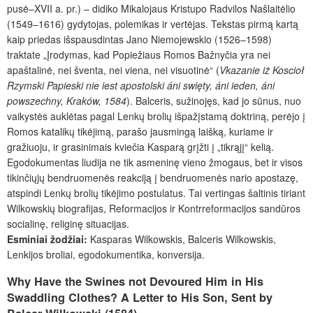
pusė–XVII a. pr.) – didiko Mikalojaus Kristupo Radvilos Našlaitėlio
(1549–1616) gydytojas, polemikas ir vertėjas. Tekstas pirmą kartą
kaip priedas išspausdintas Jano Niemojewskio (1526–1598)
traktate „Įrodymas, kad Popiežiaus Romos Bažnyčia yra nei
apaštalinė, nei šventa, nei viena, nei visuotinė“ (
Vkazanie
iż
Koscioł
Rzymski
Papieski
nie
iest
apostolski
áni
swięty,
áni
ieden,
áni
powszechny,
Kraków,
1584
). Balceris, sužinojęs, kad jo sūnus, nuo
vaikystės auklėtas pagal Lenkų brolių išpažįstamą doktriną, perėjo į
Romos katalikų tikėjimą, parašo jausmingą laišką, kuriame ir
gražiuoju, ir grasinimais kviečia Kasparą grįžti į „tikrąjį“ kelią.
Egodokumentas liudija ne tik asmeninę vieno žmogaus, bet ir visos
tikinčiųjų bendruomenės reakciją į bendruomenės nario apostazę,
atspindi Lenkų brolių tikėjimo postulatus. Tai vertingas šaltinis tiriant
Wilkowskių biografijas, Reformacijos ir Kontrreformacijos sandūros
socialinę, religinę situacijas.
Esminiai
žodžiai:
Kasparas Wilkowskis, Balceris Wilkowskis,
Lenkijos broliai, egodokumentika, konversija.
Why Have the Swines not Devoured Him in His
Swaddling Clothes? A Letter to His Son, Sent by