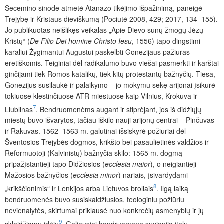
Secemino sinode atmetė Atanazo tikėjimo išpažinimą, paneigė
Trejybę ir Kristaus dieviškumą (Pociūtė 2008, 429; 2017, 134–155).
Jo publikuotas neišlikęs veikalas „Apie Dievo sūnų žmogų Jėzų
Kristų“ (
De
Filio
Dei
homine
Christo
Iesu
, 1556) tapo dingstimi
karaliui Žygimantui Augustui paskelbti Gonezijaus pažiūras
eretiškomis. Teiginiai dėl radikalumo buvo viešai pasmerkti ir karštai
ginčijami tiek Romos katalikų, tiek kitų protestantų bažnyčių. Tiesa,
Gonezijus susilaukė ir palaikymo – jo mokymu sekę arijonai įsikūrė
tokiuose klestinčiuose ATR miestuose kaip Vilnius, Krokuva ir
7
Liublinas
. Bendruomenėms augant ir stiprėjant, jos iš didžiųjų
miestų buvo išvarytos, tačiau iškilo nauji arijonų centrai – Pinčuvas
ir Rakuvas. 1562–1563 m. galutinai išsiskyrė požiūriai dėl
Šventosios Trejybės dogmos, krikšto bei pasaulietinės valdžios ir
Reformuotoji (Kalvinistų) bažnyčia skilo: 1565 m. dogmą
pripažįstantieji tapo Didžiosios (
ecclesia
maior
), o neigiantieji –
Mažosios bažnyčios (
ecclesia
minor
) nariais, įsivardydami
8
„krikščionimis“ ir Lenkijos arba Lietuvos broliais
. Ilgą laiką
bendruomenės buvo susiskaldžiusios, teologiniu požiūriu
nevienalytės, skirtumai priklausė nuo konkrečių asmenybių ir jų
9
skleidžiamų idėjų
. Galiausiai bendruomenę suvienijo italų