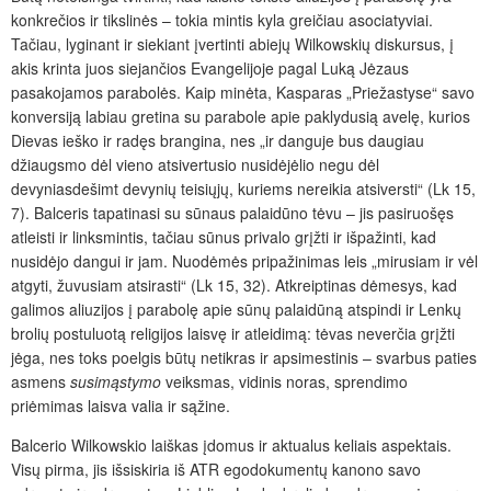
konkrečios ir tikslinės – tokia mintis kyla greičiau asociatyviai.
Tačiau, lyginant ir siekiant įvertinti abiejų Wilkowskių diskursus, į
akis krinta juos siejančios Evangelijoje pagal Luką Jėzaus
pasakojamos parabolės. Kaip minėta, Kasparas „Priežastyse“ savo
konversiją labiau gretina su parabole apie paklydusią avelę, kurios
Dievas ieško ir radęs brangina, nes „ir danguje bus daugiau
džiaugsmo dėl vieno atsivertusio nusidėjėlio negu dėl
devyniasdešimt devynių teisiųjų, kuriems nereikia atsiversti“ (Lk 15,
7). Balceris tapatinasi su sūnaus palaidūno tėvu – jis pasiruošęs
atleisti ir linksmintis, tačiau sūnus privalo grįžti ir išpažinti, kad
nusidėjo dangui ir jam. Nuodėmės pripažinimas leis „mirusiam ir vėl
atgyti, žuvusiam atsirasti“ (Lk 15, 32). Atkreiptinas dėmesys, kad
galimos aliuzijos į parabolę apie sūnų palaidūną atspindi ir Lenkų
brolių postuluotą religijos laisvę ir atleidimą: tėvas neverčia grįžti
jėga, nes toks poelgis būtų netikras ir apsimestinis – svarbus paties
asmens
susimąstymo
veiksmas, vidinis noras, sprendimo
priėmimas laisva valia ir sąžine.
Balcerio Wilkowskio laiškas įdomus ir aktualus keliais aspektais.
Visų pirma, jis išsiskiria iš ATR egodokumentų kanono savo