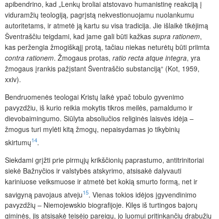
apibendrino, kad „Lenkų broliai atstovavo humanistinę reakciją į
viduramžių teologiją, pagrįstą nekvestionuojamu nuolankumu
autoritetams, ir atmetė ją kartu su visa tradicija. Jie išlaikė tikėjimą
Šventraščiu teigdami, kad jame gali būti kažkas
supra
rationem
,
kas peržengia žmogiškąjį protą, tačiau niekas neturėtų būti priimta
contra
rationem
. Žmogaus protas,
ratio
recta
atque
integra
, yra
žmogaus įrankis pažįstant Šventraščio substanciją“ (Kot, 1959,
xxiv).
Bendruomenės teologai Kristų laikė ypač tobulo gyvenimo
pavyzdžiu, iš kurio reikia mokytis tikros meilės, pamaldumo ir
dievobaimingumo. Siūlyta absoliučios religinės laisvės idėja –
žmogus turi mylėti kitą žmogų, nepaisydamas jo tikybinių
14
skirtumų
.
Siekdami grįžti prie pirmųjų krikščionių paprastumo, antitrinitoriai
siekė Bažnyčios ir valstybės atskyrimo, atsisakė dalyvauti
kariniuose veiksmuose ir atmetė bet kokią smurto formą, net ir
15
savigyną pavojaus atveju
. Vienas tokios idėjos įgyvendinimo
pavyzdžių – Niemojewskio biografijoje. Kilęs iš turtingos bajorų
giminės, jis atsisakė teisėjo pareigų, jo luomui pritinkančių drabužių