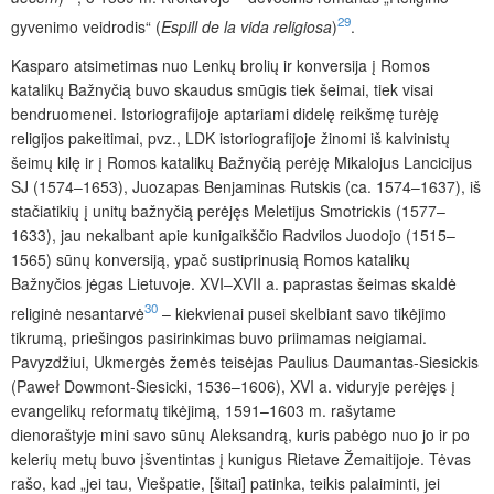
29
gyvenimo veidrodis“ (
Espill
de
la
vida
religiosa
)
.
Kasparo atsimetimas nuo Lenkų brolių ir konversija į Romos
katalikų Bažnyčią buvo skaudus smūgis tiek šeimai, tiek visai
bendruomenei. Istoriografijoje aptariami didelę reikšmę turėję
religijos pakeitimai, pvz., LDK istoriografijoje žinomi iš kalvinistų
šeimų kilę ir į Romos katalikų Bažnyčią perėję Mikalojus Lancicijus
SJ (1574–1653), Juozapas Benjaminas Rutskis (ca. 1574–1637), iš
stačiatikių į unitų bažnyčią perėjęs Meletijus Smotrickis (1577–
1633), jau nekalbant apie kunigaikščio Radvilos Juodojo (1515–
1565) sūnų konversiją, ypač sustiprinusią Romos katalikų
Bažnyčios jėgas Lietuvoje. XVI–XVII a. paprastas šeimas skaldė
30
religinė nesantarvė
– kiekvienai pusei skelbiant savo tikėjimo
tikrumą, priešingos pasirinkimas buvo priimamas neigiamai.
Pavyzdžiui, Ukmergės žemės teisėjas Paulius Daumantas-Siesickis
(Paweł Dowmont-Siesicki, 1536–1606), XVI a. viduryje perėjęs į
evangelikų reformatų tikėjimą, 1591–1603 m. rašytame
dienoraštyje mini savo sūnų Aleksandrą, kuris pabėgo nuo jo ir po
kelerių metų buvo įšventintas į kunigus Rietave Žemaitijoje. Tėvas
rašo, kad „jei tau, Viešpatie, [šitai] patinka, teikis palaiminti, jei