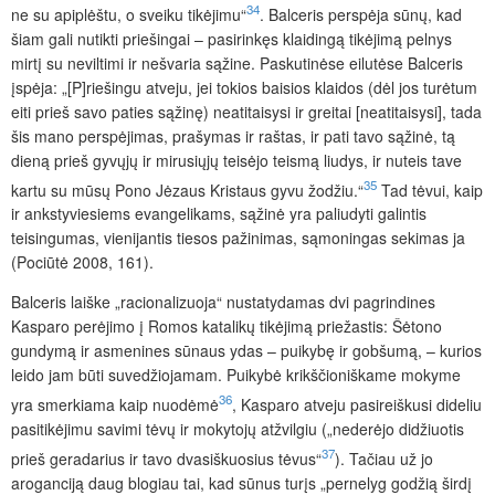
34
ne su apiplėštu, o sveiku tikėjimu“
. Balceris perspėja sūnų, kad
šiam gali nutikti priešingai – pasirinkęs klaidingą tikėjimą pelnys
mirtį su neviltimi ir nešvaria sąžine. Paskutinėse eilutėse Balceris
įspėja: „[P]riešingu atveju, jei tokios baisios klaidos (dėl jos turėtum
eiti prieš savo paties sąžinę) neatitaisysi ir greitai [neatitaisysi], tada
šis mano perspėjimas, prašymas ir raštas, ir pati tavo sąžinė, tą
dieną prieš gyvųjų ir mirusiųjų teisėjo teismą liudys, ir nuteis tave
35
kartu su mūsų Pono Jėzaus Kristaus gyvu žodžiu.“
Tad tėvui, kaip
ir ankstyviesiems evangelikams, sąžinė yra paliudyti galintis
teisingumas, vienijantis tiesos pažinimas, sąmoningas sekimas ja
(Pociūtė 2008, 161).
Balceris laiške „racionalizuoja“ nustatydamas dvi pagrindines
Kasparo perėjimo į Romos katalikų tikėjimą priežastis: Šėtono
gundymą ir asmenines sūnaus ydas – puikybę ir gobšumą, – kurios
leido jam būti suvedžiojamam. Puikybė krikščioniškame mokyme
36
yra smerkiama kaip nuodėmė
, Kasparo atveju pasireiškusi dideliu
pasitikėjimu savimi tėvų ir mokytojų atžvilgiu („nederėjo didžiuotis
37
prieš geradarius ir tavo dvasiškuosius tėvus“
). Tačiau už jo
aroganciją daug blogiau tai, kad sūnus turįs „pernelyg godžią širdį