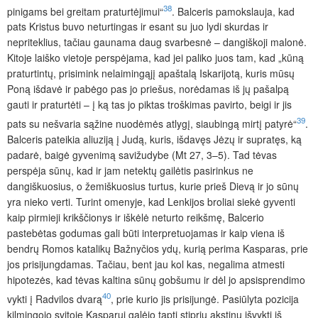
38
pinigams bei greitam praturtėjimui“
. Balceris pamokslauja, kad
pats Kristus buvo neturtingas ir esant su juo lydi skurdas ir
nepriteklius, tačiau gaunama daug svarbesnė – dangiškoji malonė.
Kitoje laiško vietoje perspėjama, kad jei paliko juos tam, kad „kūną
praturtintų, prisimink nelaimingąjį apaštalą Iskarijotą, kuris mūsų
Poną išdavė ir pabėgo pas jo priešus, norėdamas iš jų pašalpą
gauti ir praturtėti – į ką tas jo piktas troškimas pavirto, beigi ir jis
39
pats su nešvaria sąžine nuodėmės atlygį, siaubingą mirtį patyrė“
.
Balceris pateikia aliuziją į Judą, kuris, išdavęs Jėzų ir supratęs, ką
padarė, baigė gyvenimą savižudybe (Mt 27, 3–5). Tad tėvas
perspėja sūnų, kad ir jam netektų gailėtis pasirinkus ne
dangiškuosius, o žemiškuosius turtus, kurie prieš Dievą ir jo sūnų
yra nieko verti. Turint omenyje, kad Lenkijos broliai siekė gyventi
kaip pirmieji krikščionys ir iškėlė neturto reikšmę, Balcerio
pastebėtas godumas gali būti interpretuojamas ir kaip viena iš
bendrų Romos katalikų Bažnyčios ydų, kurią perima Kasparas, prie
jos prisijungdamas. Tačiau, bent jau kol kas, negalima atmesti
hipotezės, kad tėvas kaltina sūnų gobšumu ir dėl jo apsisprendimo
40
vykti į Radvilos dvarą
, prie kurio jis prisijungė. Pasiūlyta pozicija
kilmingojo svitoje Kasparui galėjo tapti stipriu akstinu išvykti iš