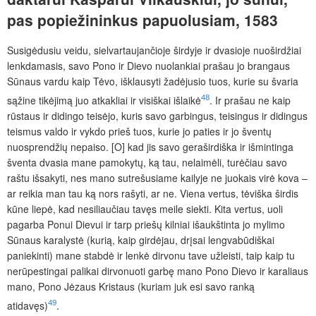
pas
popiežininkus
papuolusiam,
1583
Susigėdusiu veidu, sielvartaujančioje širdyje ir dvasioje nuoširdžiai
lenkdamasis, savo Pono ir Dievo nuolankiai prašau jo brangaus
Sūnaus vardu kaip Tėvo, išklausyti žadėjusio tuos, kurie su švaria
48
sąžine tikėjimą juo atkakliai ir visiškai išlaikė
. Ir prašau ne kaip
rūstaus ir didingo teisėjo, kuris savo garbingus, teisingus ir didingus
teismus valdo ir vykdo prieš tuos, kurie jo paties ir jo šventų
nuosprendžių nepaiso. [O] kad jis savo geraširdiška ir išmintinga
šventa dvasia mane pamokytų, ką tau, nelaimėli, turėčiau savo
raštu išsakyti, nes mano sutrešusiame kailyje ne juokais virė kova –
ar reikia man tau ką nors rašyti, ar ne. Viena vertus, tėviška širdis
kūne liepė, kad nesiliaučiau tavęs meile siekti. Kita vertus, uoli
pagarba Ponui Dievui ir tarp priešų kilniai išaukštinta jo mylimo
Sūnaus karalystė (kurią, kaip girdėjau, drįsai lengvabūdiškai
paniekinti) mane stabdė ir lenkė dirvonu tave užleisti, taip kaip tu
nerūpestingai palikai dirvonuoti garbę mano Pono Dievo ir karaliaus
mano, Pono Jėzaus Kristaus (kuriam juk esi savo ranką
49
atidavęs)
.