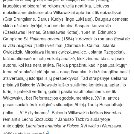
kruopštesnė biografinė rekonstrukcija neatlikta. Lietuvos
moksliniame diskurse abu Wilkowskiai aptariami tik epizodiškai
(Gita Drungilienė, Darius Kuolys, Ingė Lukšaitė). Daugiau dėmesio
skiria užsienio tyrėjai, kuriuos domina Kasparo konversija
(Czesławas Hernas, Stanisławas Kotas), 1584 m. Edmundo
Campiono SJ
Rationes
decem
(1584) ir devocinio romano
Espill
de
la
vida
religiosa
(1589) vertimai (Clarinda E. Calma, Jolanta
Gwioździk, Mirosława Hanusiewicz-Lavallee, Jolanta Rzegocka),
tačiau atidesnė minėtų veikalų analizė, kiek žinoma šio straipsnio
autorei, kol kas nėra atlikta. Reikia pripažinti, kad ir pati „paliktųjų“
tema nėra plačiai plėtojama – daug išsamiau ir dažniau gilinamasi į
atsivertusiųjų istorijas iš jų perspektyvos. Tad straipsnyje siekiama
pristatyti Balcerio Wilkowskio laiško sukūrimo kontekstą, aptarti jo
turinį ir pateikti vertimą, galintį pasitarnauti tolesniems ne tik
Wilkowskių, bet Reformacijos egodokumentikos, XVI a. antros
pusės socialinės ir religinės situacijos Abiejų Tautų Respublikoje
1
(toliau – ATR) tyrimams
. Balcerio Wilkowskio laiškas išverstas
remiantis Lecho Szczuckio ir Januszo Tazbiro sudarytoje
antologijoje
Literatura
ariańska
w
Polsce
XVI
wieku
(Warszawa,
2
1959) pateiktu nuorašu
.