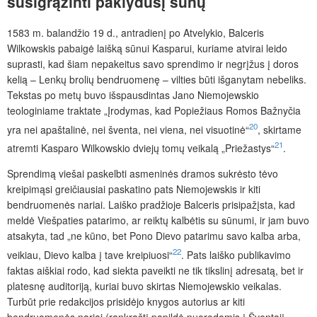
susigrąžinti
paklydusį
sūnų
1583 m. balandžio 19 d., antradienį po Atvelykio, Balceris
Wilkowskis pabaigė laišką sūnui Kasparui, kuriame atvirai leido
suprasti, kad šiam nepakeitus savo sprendimo ir negrįžus į doros
kelią – Lenkų brolių bendruomenę – vilties būti išganytam nebeliks.
Tekstas po metų buvo išspausdintas Jano Niemojewskio
teologiniame traktate „Įrodymas, kad Popiežiaus Romos Bažnyčia
20
yra nei apaštalinė, nei šventa, nei viena, nei visuotinė“
, skirtame
21
atremti Kasparo Wilkowskio dviejų tomų veikalą „Priežastys“
.
Sprendimą viešai paskelbti asmeninės dramos sukrėsto tėvo
kreipimąsi greičiausiai paskatino pats Niemojewskis ir kiti
bendruomenės nariai. Laiško pradžioje Balceris prisipažįsta, kad
meldė Viešpaties patarimo, ar reiktų kalbėtis su sūnumi, ir jam buvo
atsakyta, tad „ne kūno, bet Pono Dievo patarimu savo kalba arba,
22
veikiau, Dievo kalba į tave kreipiuosi“
. Pats laiško publikavimo
faktas aiškiai rodo, kad siekta paveikti ne tik tikslinį adresatą, bet ir
platesnę auditoriją, kuriai buvo skirtas Niemojewskio veikalas.
Turbūt prie redakcijos prisidėjo knygos autorius ar kiti
bendruomenės nariai (rankraštį papildė nuorodomis į Šventąjį