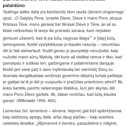
palaidūno
Ypatinga laiško dalis yra kenčiančio tėvo rauda (
lament
utrapionego
ojca
): „O Galybių Pone, Izraelio Dieve, Dieve ir mano Pono Jėzaus
Kristaus Tėve, mano gerasai bei tikrasai Dieve ir Tėve, jei aš su
kitais neišverksiu iš tavęs šio prarasto sūnaus, kam neįsakei
41
gimtuvei užsiverti, kad iš jos būtų negyvas išėjęs
ir [taip] būtų
laimingesnis. Kodėl vystyklėliuose jo kiaulės nesurijo – neturėčiau
dėl jo tiek sielvartauti. Kodėl geriau jo jaunystėje nenužudei, kaip
nužudei mano sūnų Mykolą, dėl kurio aš visiškai ramus ir tikiu, kad
pamatysiu ir sutiksiu ten, garbingame ir palaimintame danguje.
Kodėl jam save patį ir savo mylimiausią bei vienintelį Sūnų su
dosniais dangiškaisiais amžinojo gyvenimo slėpinių turtais patikėjai,
ar galėjai tai iš jo dėl jo nuopuolio ir pražūties priartinimo atimti? Ak,
kokiu kartėliu pavirto nelaimingas išteklius, kurį jam skyriau dėl
mano Pono Dievo garbės. Ak, dabar norėčiau, kad būtų kiaules
ganęs“ (Wilkowski 1959, 465).
Lamentas (lot.
lamentum
– aimana, dejonė) gali būti apibrėžiamas
kaip laidotuvių apeigų dalis, arba daug plačiau – kaip svarbios
netekties išraiška: „[A]smeninė ir bendra, pasaulietinė ir religinė,