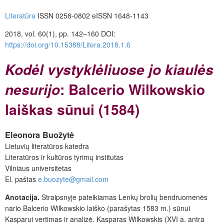
Literatūra
ISSN 0258-0802 eISSN 1648-1143
2018, vol. 60(1), pp. 142–160 DOI:
https://doi.org/10.15388/Litera.2018.1.6
Kodėl
vystyklėliuose
jo
kiaulės
: Balcerio Wilkowskio
nesurijo
laiškas sūnui (1584)
Eleonora
Buožytė
Lietuvių literatūros katedra
Literatūros ir kultūros tyrimų institutas
Vilniaus universitetas
El. paštas
e.buozyte@gmail.com
Anotacija.
Straipsnyje pateikiamas Lenkų brolių bendruomenės
nario Balcerio Wilkowskio laiško (parašytas 1583 m.) sūnui
Kasparui vertimas ir analizė. Kasparas Wilkowskis (XVI a. antra