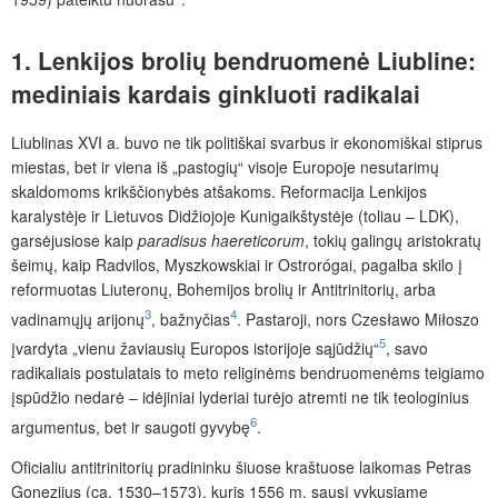
1.
Lenkijos
brolių
bendruomenė
Liubline:
mediniais
kardais
ginkluoti
radikalai
Liublinas XVI a. buvo ne tik politiškai svarbus ir ekonomiškai stiprus
miestas, bet ir viena iš „pastogių“ visoje Europoje nesutarimų
skaldomoms krikščionybės atšakoms. Reformacija Lenkijos
karalystėje ir Lietuvos Didžiojoje Kunigaikštystėje (toliau – LDK),
garsėjusiose kaip
paradisus
haereticorum
, tokių galingų aristokratų
šeimų, kaip Radvilos, Myszkowskiai ir Ostrorógai, pagalba skilo į
reformuotas Liuteronų, Bohemijos brolių ir Antitrinitorių, arba
3
4
vadinamųjų arijonų
, bažnyčias
. Pastaroji, nors Czesławo Miłoszo
5
įvardyta „vienu žaviausių Europos istorijoje sąjūdžių“
, savo
radikaliais postulatais to meto religinėms bendruomenėms teigiamo
įspūdžio nedarė – idėjiniai lyderiai turėjo atremti ne tik teologinius
6
argumentus, bet ir saugoti gyvybę
.
Oficialiu antitrinitorių pradininku šiuose kraštuose laikomas Petras
Gonezijus (ca. 1530–1573), kuris 1556 m. sausį vykusiame