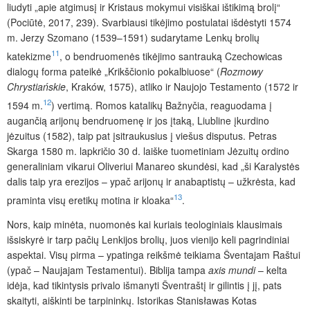
liudyti „apie atgimusį ir Kristaus mokymui visiškai ištikimą brolį“
(Pociūtė, 2017, 239). Svarbiausi tikėjimo postulatai išdėstyti 1574
m. Jerzy Szomano (1539–1591) sudarytame Lenkų brolių
11
katekizme
, o bendruomenės tikėjimo santrauką Czechowicas
dialogų forma pateikė „Krikščionio pokalbiuose“ (
Rozmowy
Chrystiańskie
, Kraków, 1575), atliko ir Naujojo Testamento (1572 ir
12
1594 m.
) vertimą. Romos katalikų Bažnyčia, reaguodama į
augančią arijonų bendruomenę ir jos įtaką, Liubline įkurdino
jėzuitus (1582), taip pat įsitraukusius į viešus disputus. Petras
Skarga 1580 m. lapkričio 30 d. laiške tuometiniam Jėzuitų ordino
generaliniam vikarui Oliveriui Manareo skundėsi, kad „ši Karalystės
dalis taip yra erezijos – ypač arijonų ir anabaptistų – užkrėsta, kad
13
praminta visų eretikų motina ir kloaka“
.
Nors, kaip minėta, nuomonės kai kuriais teologiniais klausimais
išsiskyrė ir tarp pačių Lenkijos brolių, juos vienijo keli pagrindiniai
aspektai. Visų pirma – ypatinga reikšmė teikiama Šventajam Raštui
(ypač – Naujajam Testamentui). Biblija tampa
axis
mundi
– kelta
idėja, kad tikintysis privalo išmanyti Šventraštį ir gilintis į jį, pats
skaityti, aiškinti be tarpininkų. Istorikas Stanisławas Kotas