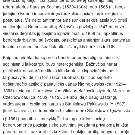
reformatorius Faustas Socinas (1539–1604), nuo 1585 m. tapęs
judėjimo lyderiu ir sušvelninęs radikalius socialinius ir religinius
postulatus. Vis dėlto antitrinitoriams sunkiai sekėsi atsilaikyti prieš
sustiprėjusią Romos katalikų Bažnyčios poziciją – 1647 m. buvo
viešai sudegintas jų tikėjimo išpažinimas, o 1658 m., apkaltinus
bendradarbiavimu su švedais, paskelbtas antiarijoniškas įstatymas
ir seimo sprendimu išpažįstantieji išvaryti iš Lenkijos ir LDK.
Kaip jau minėta, lenkų brolių bendruomenės religinė mintis iki-
socinistiniu laikotarpiu buvo heterogeniška: Bažnyčios nariai
ginčijosi ir nesutarė ne tik su kitų konfesijų išpažinėjais, bet ir
tarpusavyje. Idėjiniu fortu tapo Liublinas, kur nuo septinto
dešimtmečio atsikėlė pasaulietis Janas Niemojewskis (ca. 1529–
1598) ir vienas iš ankstyvosios Vilniaus Bažnyčios lyderių Marcinas
Czechowicas (ca. 1532–1613). Jie abu įdėjo daug pastangų
vadovaudami broliams: kartu su Stanisławu Paklewskiu († 1567)
įkūrė bažnyčią, su tuometinio Liublino mero Stanisławo Tęczyńskio
10
(† 1561) pagalba – mokyklą
. Teologinę ir institucinę
bendruomenės poziciją siekė sutvirtinti įvesdami privalomą krikštą
panardinant – pakartotinis krikštas, Lenkijos brolių manymu, turėjo