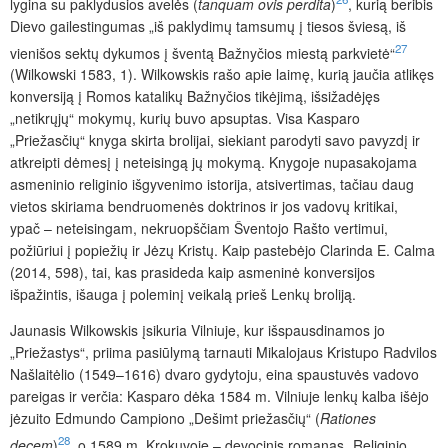
lygina su paklydusios avelės (
tanquam
ovis
perdita
)
, kurią beribis
Dievo gailestingumas „iš paklydimų tamsumų į tiesos šviesą, iš
27
vienišos sektų dykumos į šventą Bažnyčios miestą parkvietė“
(Wilkowski 1583, 1). Wilkowskis rašo apie laimę, kurią jaučia atlikęs
konversiją į Romos katalikų Bažnyčios tikėjimą, išsižadėjęs
„netikrųjų“ mokymų, kurių buvo apsuptas. Visa Kasparo
„Priežasčių“ knyga skirta brolijai, siekiant parodyti savo pavyzdį ir
atkreipti dėmesį į neteisingą jų mokymą. Knygoje nupasakojama
asmeninio religinio išgyvenimo istorija, atsivertimas, tačiau daug
vietos skiriama bendruomenės doktrinos ir jos vadovų kritikai,
ypač – neteisingam, nekruopščiam Šventojo Rašto vertimui,
požiūriui į popiežių ir Jėzų Kristų. Kaip pastebėjo Clarinda E. Calma
(2014, 598), tai, kas prasideda kaip asmeninė konversijos
išpažintis, išauga į poleminį veikalą prieš Lenkų broliją.
Jaunasis Wilkowskis įsikuria Vilniuje, kur išspausdinamos jo
„Priežastys“, priima pasiūlymą tarnauti Mikalojaus Kristupo Radvilos
Našlaitėlio (1549–1616) dvaro gydytoju, eina spaustuvės vadovo
pareigas ir verčia: Kasparo dėka 1584 m. Vilniuje lenkų kalba išėjo
jėzuito Edmundo Campiono „Dešimt priežasčių“ (
Rationes
28
decem
)
, o 1589 m. Krokuvoje – devocinis romanas „Religinio