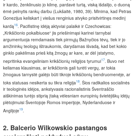
ir kardo, ženklinusio jo kilmę, pardavė turtą, viską išdalijo, o duoną
ėmė pelnytis rankų darbu (Lukšaitė, 1980, 39). Minima, kad Petras
Gonezijus keliskart į viešus renginius atvyko prisitvirtinęs medinį
16
kardą
. Pacifistinę idėją aktyviai palaikė ir Czechowicas:
„Krikščionio pokalbiuose“ jis priešinimąsi karinei tarnybai
argumentuoja remdamasis tiek pirmųjų Bažnyčios tėvų, tiek ir jo
amžininkų teologų ištraukomis, darydamas išvadą, kad bet kokio
ginklo pakėlimas prieš kitą žmogų ar kare, ar dėl įstatymo,
17
nepritinka evangeliniam krikščionių religijos tyrumui
. Buvo net
keliamas klausimas, ar krikščionis gali turėti vergų, ar tokia
žmogaus tarnystė galėjo būti tikroje krikščionių bendruomenėje, ar
18
toks statusas nesikerta su tikra religija
. Šios radikalios socialinės
ir teologinės idėjos, ankstyvasis racionalistinis Šventraščio
aiškinimas turėjo stiprią įtaką vėlesniam europinių švietėjiškų idėjų
plėtojimuisi Šventojoje Romos imperijoje, Nyderlanduose ir
19
Anglijoje
.
2.
Balcerio
Wilkowskio
pastangos