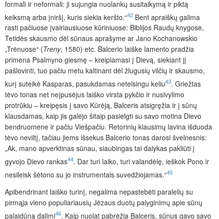
formali ir neformali: ji sujungia nuolankų susitaikymą ir piktą
42
keiksmą arba įniršį, kuris siekia keršto.“
Bent apraiškų galima
rasti pačiuose įvairiausiuose kūriniuose: Biblijos Raudų knygose,
Tetidės skausmo dėl sūnaus aprašyme ar Jano Kochanowskio
„Trėnuose“ (
Treny
, 1580) etc. Balcerio laiške lamento pradžia
primena Psalmyno giesmę – kreipiamasi į Dievą, siekiant jį
pašlovinti, tuo pačiu metu kaltinant dėl žlugusių vilčių ir skausmo,
43
kurį suteikė Kasparas, pasukdamas neteisingu keliu
. Griežtas
tėvo tonas net neįpusėjus laiško virsta pykčio ir nusivylimo
protrūkiu – kreipęsis į savo Kūrėją, Balceris atsigręžia ir į sūnų
klausdamas, kaip jis galėjo šitaip pasielgti su savo motina Dievo
bendruomene ir pačiu Viešpačiu. Retorinių klausimų lavina išduoda
tėvo neviltį, tačiau jiems išsekus Balcerio tonas darosi švelnesnis:
„Ak, mano apverktinas sūnau, siaubingas tai dalykas pakliūti į
44
gyvojo Dievo rankas
. Dar turi laiko, turi valandėlę, ieškok Pono ir
45
nesileisk šėtono su jo instrumentais suvedžiojamas.“
Apibendrinant laiško turinį, negalima nepastebėti paralelių su
pirmąja vieno populiariausių Jėzaus duotų palyginimų apie sūnų
46
palaidūną dalimi
. Kaip nuolat pabrėžia Balceris, sūnus gavo savo