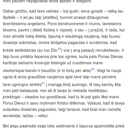
man pačiam nepaprastai širdis apsalo ir atsigavo.
Dabar girdžiu, kad tave velnias – toji gudri, sena gyvatė – viską tau
išplėšė – ir jei jau taip [atsitiko], tuomet anasai džiaugsmas
šventiesiems angelams, Pono bendruomenei ir mums, taviesiems
tėvams, pavirs į didelį liūdesį ir rūpestį, o tau – į pražūtį. Ir tada, kai
man atnešė tokią didelę, bjaurią ir siaubingą naujieną, taip buvau
dvasioje sukrėstas, ūmios širdgėlos pagautas ir surakintas, kad
59
krėsle sėdėdamas (su tuo Eliu
) vos į aną pasaulį nenukeliavau. Ir
taip buvo pridėta liepsnos prie tos ugnies, kuria pats Ponas Dievas
karštoje sielvarto krosnyje teisingai už nuodėmes mane
60
visokeriopai bando ir baudžia (ir to būtų per akis)
. Visgi ta nauja
ugnis iš anos graudžios naujienos apie tave taip mane pervėrė,
61
tarsi ugningos strėlės
į manąją širdį susmigo. Iš visų kančių šita
man pati baisiausia, nes aš iš tavęs to niekada nesitikėjau;
priešingai – visados tuo guodžiausi, kad tu iki pat galo liksi mano
Ponui Dievui ir savo mylimam Kristui ištikimas. Vyliausi, kad iš tavęs
sulauksiu dvasinės paguodos, taigi tariausi, kad būsi man ramstis
senatvėje; tačiau – veltui.
Bet jeigu pasirodei esąs toks veidmainis ir bjaurus apsimetėlis prieš