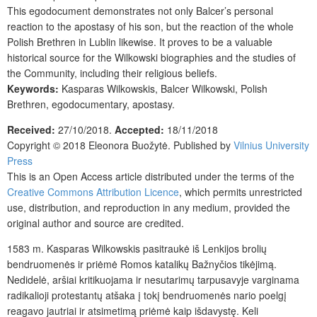
This egodocument demonstrates not only Balcer’s personal
reaction to the apostasy of his son, but the reaction of the whole
Polish Brethren in Lublin likewise. It proves to be a valuable
historical source for the Wilkowski biographies and the studies of
the Community, including their religious beliefs.
Keywords:
Kasparas Wilkowskis, Balcer Wilkowski, Polish
Brethren, egodocumentary, apostasy.
Received:
27/10/2018.
Accepted:
18/11/2018
Copyright © 2018 Eleonora Buožytė. Published by
Vilnius University
Press
This is an Open Access article distributed under the terms of the
Creative Commons Attribution Licence
, which permits unrestricted
use, distribution, and reproduction in any medium, provided the
original author and source are credited.
1583 m. Kasparas Wilkowskis pasitraukė iš Lenkijos brolių
bendruomenės ir priėmė Romos katalikų Bažnyčios tikėjimą.
Nedidelė, aršiai kritikuojama ir nesutarimų tarpusavyje varginama
radikalioji protestantų atšaka į tokį bendruomenės nario poelgį
reagavo jautriai ir atsimetimą priėmė kaip išdavystę. Keli