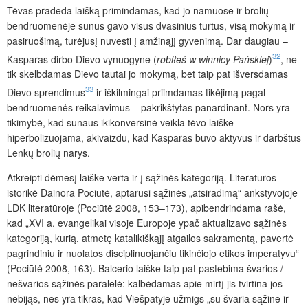
Tėvas pradeda laišką primindamas, kad jo namuose ir brolių
bendruomenėje sūnus gavo visus dvasinius turtus, visą mokymą ir
pasiruošimą, turėjusį nuvesti į amžinąjį gyvenimą. Dar daugiau –
32
Kasparas dirbo Dievo vynuogyne (
robiłeś
w
winnicy
Pańskiej
)
, ne
tik skelbdamas Dievo tautai jo mokymą, bet taip pat išversdamas
33
Dievo sprendimus
ir iškilmingai priimdamas tikėjimą pagal
bendruomenės reikalavimus – pakrikštytas panardinant. Nors yra
tikimybė, kad sūnaus ikikonversinė veikla tėvo laiške
hiperbolizuojama, akivaizdu, kad Kasparas buvo aktyvus ir darbštus
Lenkų brolių narys.
Atkreipti dėmesį laiške verta ir į sąžinės kategoriją. Literatūros
istorikė Dainora Pociūtė, aptarusi sąžinės „atsiradimą“ ankstyvojoje
LDK literatūroje (Pociūtė 2008, 153–173), apibendrindama rašė,
kad „XVI a. evangelikai visoje Europoje ypač aktualizavo sąžinės
kategoriją, kurią, atmetę katalikiškąjį atgailos sakramentą, pavertė
pagrindiniu ir nuolatos disciplinuojančiu tikinčiojo etikos imperatyvu“
(Pociūtė 2008, 163). Balcerio laiške taip pat pastebima švarios /
nešvarios sąžinės paralelė: kalbėdamas apie mirtį jis tvirtina jos
nebijąs, nes yra tikras, kad Viešpatyje užmigs „su švaria sąžine ir