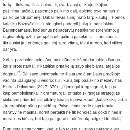
turtą – tinkamą išsilavinimą, ir, svarbiausia, tikrojo tikėjimo
pažinimą, tačiau, pasiėmęs palikimo dalį, apleido tėvo namus ir
paliko bendruomenę. Dabar tėvas sūnų mato tarp kiaulių – Romos
katalikų Bažnyčioje – ir stengiasi padaryti įtaką jo pasirinkimui.
Baimindamasis, kad sūnus nepadarytų netinkamo sprendimo, jį
ragina atsigręžti ir perspėja dėl galimų pasekmių – nors sūnus
tikriausiai jau priėmęs galutinį sprendimą, tėvui atrodo, kad vilties
dar yra.
XVI a. parabolės apie sūnų palaidūną reikšmė dar labiau išaugo,
kai ir protestantai, ir katalikai pritaikė ją savo skelbiamai atgailos
47
dogmai
. Dėl savo universalumo ši parabolė amžiaus pradžioje
vadinta „daugialypiu veidrodžiu“, kurią taip paaiškino medievistas
Pietras Delcornas (2017, 370): „[T]eologai ir egzegetai, taip pat
kaip pamokslininkai ir dramaturgai, pritaikė skirtingas strategijas
siekdami priderinti šią biblinę istoriją ir pavaizduoti „katalikišką“ arba
„liuteronišką“ sūnų palaidūną. Palyginimas įrodė esąs tobula
naratyvinė mašina, norint perteikti ne tik konkrečias doktrinines ir
moralines idėjas, bet taip pat gerai struktūruotą religinį identitetą.“
Būtų neteisinga tvirtinti, kad laiško tekste aliuzijos į parabolę yra