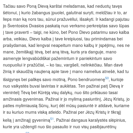
Tačiau savo Poną Dievą karštai melsdamas, kad neduotų tavęs
šėtonui, į kurio žabangus įpuolei, galutinai suryti, meldžiau ir to, ar
lieps man ką nors tau, sūnui pražuvėliui, išsakyti. Ir kadangi pajutau
jo Šventosios Dvasios paskatą nuo verksmo perkreiptas savo lūpas
į tave praverti – taigi, ne kūno, bet Pono Dievo patarimu savo kalba
arba, veikiau, Dievo kalba į tave kreipiuosi, tau primindamas bei
prašydamas, kad lengvai neapeitum mano kalbų ir įspėjimų, nes ne
mane, žemiškąjį tėvą, bet aną tėvą, kuris yra danguje, mano
asmenyje lengvabūdiškai pažemintum ir paniekintum savo
nuopuoliui ir pražūčiai, – ko tau, vargšeli, nelinkėčiau. Man davė
žinią ir skaudžią naujieną apie tave į mano namelius atnešė, kad tu
50
išsigynęs bei palikęs savo motiną, Pono bendruomenę
, kurioje
nuo vaikystės buvai lavintas ir auklėtas. Ten pažinai patį Dievą ir
vienintelį Tėvą bei Kūrėją visų dalykų, nuo šito priklauso tasai
amžinasis gyvenimas. Pažinai ir jo mylimą pasiuntinį, Jėzų Kristų, jo
paties mylimiausią Sūnų, kurį dėl mūsų pasiuntė ir atidavė, kuriame
ir su kuriuo mums viską atleido. Pažinai per Jėzų Kristų ir tikrąjį
51
kelią į amžinąjį gyvenimą
. Pažinai dangaus karalystės slėpinius,
kurie yra uždengti nuo šio pasaulio ir nuo visų pasibjaurėtinų
52