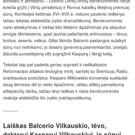
adresatu ir adresantu – Liublino Lenkų brolių bendruomenės narys
kviečia grįžti į Vilnių persikėlusį ir Romos katalikų tikėjimą priėmusį
sūnų. Konfesijos keitimas XVI–XVII a. nebuvo pavienis reiškinys,
tačiau tekstas atskleidžia įvykio dramatiškumą. Bendruomenės
nario atsiskyrimas ir viešas kito tikėjimo išpažinimas yra skaudus
smūgis tikintiesiems, ypač jautriai paliečiantis artimuosius – tėvus,
brolius, seseris, vaikus. Giliai tikinčio Balcerio pastangos sulaikyti
sūnų nuo netinkamo, jo dvasinį gyvenimą pasmerkiančio, poelgio,
išduoda puoselėjamą viltį sugrąžinti Kasparą į tikrąjį kelią.
Tekstas taip pat padeda geriau suprasti ir radikaliosios
Reformacijos atšakos teologinę mintį, santykį su Šventuoju Raštu,
svarbiausius postulatus. Kasparo Wilkowskio konversija susilaukė
daug dėmesio dėl jo viešo išpažinimo, vėliau atliktų pamaldumą
atliepiančių darbų, tačiau tėvo laiškas ir visos bendruomenės
reakcija atskleidžia šio įvykio įvairiapusiškumą.
______
Laiškas
Balcerio
Vilkauskio,
tėvo,
daktarui
Kasparui
Vilkauskiui,
jo
sūnui,