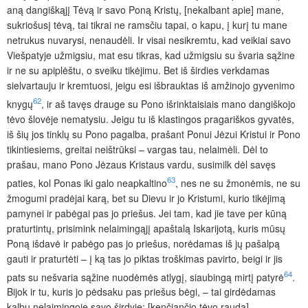
aną dangiškąjį Tėvą ir savo Poną Kristų, [nekalbant apie] mane,
sukriošusį tėvą, tai tikrai ne ramsčiu tapai, o kapu, į kurį tu mane
netrukus nuvarysi, nenaudėli. Ir visai nesikremtu, kad veikiai savo
Viešpatyje užmigsiu, mat esu tikras, kad užmigsiu su švaria sąžine
ir ne su apiplėštu, o sveiku tikėjimu. Bet iš širdies verkdamas
sielvartauju ir kremtuosi, jeigu esi išbrauktas iš amžinojo gyvenimo
62
knygų
, ir aš tavęs drauge su Pono išrinktaisiais mano dangiškojo
tėvo šlovėje nematysiu. Jeigu tu iš klastingos pragariškos gyvatės,
iš šių jos tinklų su Pono pagalba, prašant Ponui Jėzui Kristui ir Pono
tikintiesiems, greitai neištrūksi – vargas tau, nelaimėli. Dėl to
prašau, mano Pono Jėzaus Kristaus vardu, susimilk dėl savęs
63
paties, kol Ponas iki galo neapkaltino
, nes ne su žmonėmis, ne su
žmogumi pradėjai karą, bet su Dievu ir jo Kristumi, kurio tikėjimą
pamynei ir pabėgai pas jo priešus. Jei tam, kad jie tave per kūną
praturtintų, prisimink nelaimingąjį apaštalą Iskarijotą, kuris mūsų
Poną išdavė ir pabėgo pas jo priešus, norėdamas iš jų pašalpą
gauti ir praturtėti – į ką tas jo piktas troškimas pavirto, beigi ir jis
64
pats su nešvaria sąžine nuodėmės atlygį, siaubingą mirtį patyrė
.
Bijok ir tu, kuris jo pėdsaku pas priešus bėgi, – tai girdėdamas
kalbu nelaimingoje savo širdyje: [kenčiančio tėvo rauda]