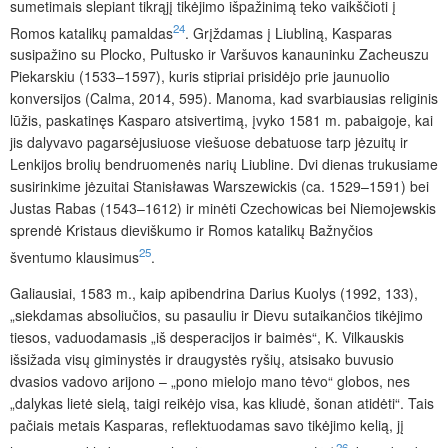
sumetimais slepiant tikrąjį tikėjimo išpažinimą teko vaikščioti į
24
Romos katalikų pamaldas
. Grįždamas į Liubliną, Kasparas
susipažino su Plocko, Pultusko ir Varšuvos kanauninku Zacheuszu
Piekarskiu (1533–1597), kuris stipriai prisidėjo prie jaunuolio
konversijos (Calma, 2014, 595). Manoma, kad svarbiausias religinis
lūžis, paskatinęs Kasparo atsivertimą, įvyko 1581 m. pabaigoje, kai
jis dalyvavo pagarsėjusiuose viešuose debatuose tarp jėzuitų ir
Lenkijos brolių bendruomenės narių Liubline. Dvi dienas trukusiame
susirinkime jėzuitai Stanisławas Warszewickis (ca. 1529–1591) bei
Justas Rabas (1543–1612) ir minėti Czechowicas bei Niemojewskis
sprendė Kristaus dieviškumo ir Romos katalikų Bažnyčios
25
šventumo klausimus
.
Galiausiai, 1583 m., kaip apibendrina Darius Kuolys (1992, 133),
„siekdamas absoliučios, su pasauliu ir Dievu sutaikančios tikėjimo
tiesos, vaduodamasis „iš desperacijos ir baimės“, K. Vilkauskis
išsižada visų giminystės ir draugystės ryšių, atsisako buvusio
dvasios vadovo arijono – „pono mielojo mano tėvo“ globos, nes
„dalykas lietė sielą, taigi reikėjo visa, kas kliudė, šonan atidėti“. Tais
pačiais metais Kasparas, reflektuodamas savo tikėjimo kelią, jį
26