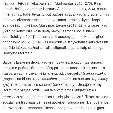
netinka – teikis į nieką paversti“ (Gudmantas 2013, 273). Kaip
pastebi šaltinį nagrinėjęs Kęstutis Gudmantas (2013, 274), sūnus
mirė jaunas, todėl tėvas turbūt padarė išvadą, kad ano sprendimas
nebuvo tinkamas ir testamente vaikams kartoja laikytis tikrojo –
evangelinio – tikėjimo. Massimas Leone (2013, 62) yra rašęs, kad
„religinė konversija kelia rimtą pavojų asmens socialiniam
identitetui, ypač jei ji nutraukia priklausomybę tam tikrai religinei
bendruomenei. <...> Tai, kas asmeniškai išgyvenama kaip dvasinis
posūkio taškas, dažnai socialiai stigmatizuojama kaip siaubinga
išdavystės forma.“
Balceris laiške neslepia, kad yra nusivylęs, įskaudintas sūnaus
poelgio ir jaučiasi išduotas. Visų pirma, tai atspindi kreipiniai – jis
Kasparą vadina „nelaimėliu“ (
nędznik
), „vargšeliu“ (
nieboraczek
),
„apgailėtina blusa“ (
nędzna
pchła
), „apverktinu sūnumi“ (
opłakany
syn
) ir net „pražuvusiu sūnumi“ (
syn
stracony
). Senojoje lenkų
literatūroje yra pavyzdžių, kai taip verčiamos Vulgatos
filius
31
perditionis
eilutės, nurodančios į Judą (Jn 17,12)
. Tokie „stiprūs“
žodžiai, skirti sūnaus dėmesiui atkreipti, išduoda ne tik širdgėlą, bet
ir provokaciją – manomai tikimasi, kad pravardės bus paneigtos.