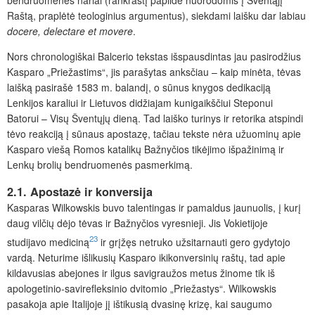
Raštą, praplėtė teologinius argumentus), siekdami laišku dar labiau
docere,
delectare
et
movere
.
Nors chronologiškai Balcerio tekstas išspausdintas jau pasirodžius
Kasparo „Priežastims“, jis parašytas anksčiau – kaip minėta, tėvas
laišką pasirašė 1583 m. balandį, o sūnus knygos dedikaciją
Lenkijos karaliui ir Lietuvos didžiajam kunigaikščiui Steponui
Batorui – Visų Šventųjų dieną. Tad laiško turinys ir retorika atspindi
tėvo reakciją į sūnaus apostazę, tačiau tekste nėra užuominų apie
Kasparo viešą Romos katalikų Bažnyčios tikėjimo išpažinimą ir
Lenkų brolių bendruomenės pasmerkimą.
2.1.
Apostazė
ir
konversija
Kasparas Wilkowskis buvo talentingas ir pamaldus jaunuolis, į kurį
daug vilčių dėjo tėvas ir Bažnyčios vyresnieji. Jis Vokietijoje
23
studijavo mediciną
ir grįžęs netruko užsitarnauti gero gydytojo
vardą. Neturime išlikusių Kasparo ikikonversinių raštų, tad apie
kildavusias abejones ir ilgus savigraužos metus žinome tik iš
apologetinio-savirefleksinio dvitomio „Priežastys“. Wilkowskis
pasakoja apie Italijoje jį ištikusią dvasinę krizę, kai saugumo