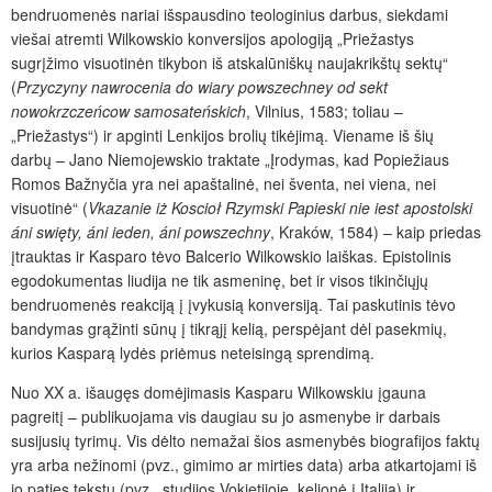
bendruomenės nariai išspausdino teologinius darbus, siekdami
viešai atremti Wilkowskio konversijos apologiją „Priežastys
sugrįžimo visuotinėn tikybon iš atskalūniškų naujakrikštų sektų“
(
Przyczyny
nawrocenia
do
wiary
powszechney
od
sekt
nowokrzczeńcow
samosateńskich
, Vilnius, 1583; toliau –
„Priežastys“) ir apginti Lenkijos brolių tikėjimą. Viename iš šių
darbų – Jano Niemojewskio traktate „Įrodymas, kad Popiežiaus
Romos Bažnyčia yra nei apaštalinė, nei šventa, nei viena, nei
visuotinė“ (
Vkazanie
iż
Koscioł
Rzymski
Papieski
nie
iest
apostolski
áni
swięty,
áni
ieden,
áni
powszechny
, Kraków, 1584) – kaip priedas
įtrauktas ir Kasparo tėvo Balcerio Wilkowskio laiškas. Epistolinis
egodokumentas liudija ne tik asmeninę, bet ir visos tikinčiųjų
bendruomenės reakciją į įvykusią konversiją. Tai paskutinis tėvo
bandymas grąžinti sūnų į tikrąjį kelią, perspėjant dėl pasekmių,
kurios Kasparą lydės priėmus neteisingą sprendimą.
Nuo XX a. išaugęs domėjimasis Kasparu Wilkowskiu įgauna
pagreitį – publikuojama vis daugiau su jo asmenybe ir darbais
susijusių tyrimų. Vis dėlto nemažai šios asmenybės biografijos faktų
yra arba nežinomi (pvz., gimimo ar mirties data) arba atkartojami iš
jo paties tekstų (pvz., studijos Vokietijoje, kelionė į Italiją) ir