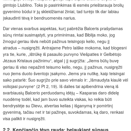
gimtojo Liublino. Toks jo pasirinkimas iš esmės prieštarauja brolių
gyvenimo būdui ir jų skleidžiamai žiniai, tad turėjo tik dar labiau
įskaudinti tėvą ir bendruomenės narius.
Dar vienas svarbus aspektas, kurį pabrėžia Balceris prašydamas
sūnų rimtai susimąstyti, yra priminimas, kad Biblija moko, jog
žmogui geriau išvis nebūti pažinus teisingojo kelio, negu jį
atradus – nusigręžti. Antrajame Petro laiške mokoma, kad blogesni
yra tie, kurie, „ištrūkę iš pasaulio purvyno Viešpaties ir Gelbėtojo
Jėzaus Kristaus pažinimu“, atgal į jį sugrįžta: „Jiems būtų buvę
geriau iš viso nepažinti teisumo kelio, negu, jį pažinus, nusigręžti
nuo jiems duoto šventojo įsakymo. Jiems yra nutikę, kaip teisingai
sako patarlė: Šuo sugrįžo prie savo vėmalo ir: „Išmaudyta kiaulė vėl
voliojasi purvyne“ (2 Pt 2, 19). Iš dalies tai apibendrina vieną iš
svarbiausių Balcerio perduodamų idėjų – Kasparas daro didelę
nuodėmę todėl, kad jam buvo suteikta viskas, ko reikia būti
bendrystėje su Dievu, atvertas kelias į išganymą ir pomirtinį
gyvenimą, tačiau net ir tai pažinęs, suvokdamas, ką daro, renkasi
visa palikti ir nusigręžti.
2.2.
Kenčiančio
tėvo
rauda:
belaukiant
sūnaus