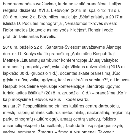
bendruomenės suvažiavime, kuriame skaitė pranešimą „Italijos
religiniai disidentai XVI a. Lietuvoje“ (2018 m. spalio 12–13 d.
).
2018 m. kovo 2 d.
Biržų pilies muziejuje „Sėla“ pristatyta
2017 m.
išleista D. Pociūtės monografija „
Nematomos tikrovės šviesa:
Reformacijos Lietuvoje asmenybės ir idėjos“. Renginį vedė
prof. dr. Deimantas Karvelis.
2018 m. birželio 22 d. „Santaros-Šviesos“ suvažiavime Alantoje
doc. dr. D. Kuolys skaitė pranešimą „Apie mūsų Respubliką“.
Metinėje „Lituanistų sambūrio“ konferencijoje „Mūsų valstybė:
atramos ir perspektyvos“, vykusioje Vilniaus universitete (2018 m.
lapkričio 30 d.–gruodžio 1 d.), docentas skaitė pranešimą „Kuo
grįsime mūsų vaikų ugdymą, kokius akiračius versime?“, o Lietuvos
Respublikos Seime vykusioje konferencijoje „Bendrojo ugdymo
turinio kaitos iššūkiai“ (2018 m. gruodžio 10 d.) – pranešimą „Ko ir
kaip mokysime Lietuvos vaikus – kodėl svarbu
susitarti?“.Respublikiniame etninės kultūros centrų darbuotojų,
miestų, rajonų etninės kultūros metodininkų, nacionalinių, regioninių
parkų etnografų (kultūrologų), amatų centrų vadovų, folkloro
ansamblių ekspertų konsultantų, Tautodailininkų sąjungos skyrių
vadovų seminare „Žmogus – žmogui, visuomenei, Tėvynei“,