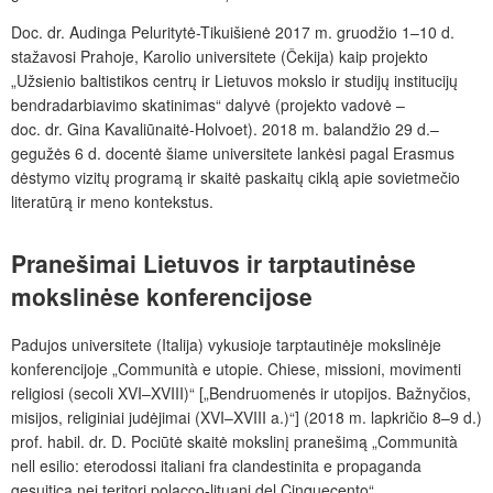
Doc. dr.
Audinga Peluritytė-Tikuišienė 2017
m. gruodžio 1–10 d.
stažavosi Prahoje, Karolio universitete (Čekija) kaip projekto
„Užsienio baltistikos centrų ir Lietuvos mokslo ir studijų institucijų
bendradarbiavimo skatinimas“ dalyvė (projekto vadovė –
doc. dr. Gina Kavaliūnaitė-Holvoet). 2018 m. balandžio 29 d.–
gegužės 6 d. docentė šiame universitete lankėsi pagal Erasmus
dėstymo vizitų programą ir skaitė paskaitų ciklą apie sovietmečio
literatūrą ir meno kontekstus.
Pranešimai
Lietuvos
ir
tarptautinėse
mokslinėse
konferencijose
Padujos universitete (Italija) vykusioje tarptautinėje mokslinėje
konferencijoje „Communità e utopie. Chiese, missioni, movimenti
religiosi (secoli XVI–XVIII)“ [„Bendruomenės ir utopijos. Bažnyčios,
misijos, religiniai judėjimai (XVI–XVIII a.)“] (2018 m. lapkričio 8–9 d.)
prof. habil. dr. D. Pociūtė skaitė mokslinį pranešimą „Communità
nell esilio: eterodossi italiani fra clandestinita e propaganda
gesuitica nei teritori polacco-lituani del Cinquecento“