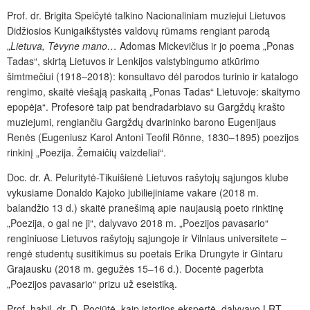
Prof. dr. Brigita Speičytė talkino Nacionaliniam muziejui Lietuvos
Didžiosios Kunigaikštystės valdovų rūmams rengiant parodą
„
Lietuva, Tėvyne mano…
Adomas Mickevičius ir jo poema „Ponas
Tadas“, skirtą Lietuvos ir Lenkijos valstybingumo atkūrimo
šimtmečiui (1918–2018): konsultavo dėl parodos turinio ir katalogo
rengimo, skaitė viešąją paskaitą „Ponas Tadas“
Lietuvoje: skaitymo
epopėja“. Profesorė taip pat bendradarbiavo su Gargždų krašto
muziejumi, rengiančiu Gargždų dvarininko barono Eugenijaus
Renės (Eugeniusz Karol Antoni Teofil Rönne, 1830–1895) poezijos
rinkinį „Poezija. Žemaičių vaizdeliai“.
Doc. dr. A. Peluritytė-Tikuišienė Lietuvos rašytojų sąjungos klube
vykusiame Donaldo Kajoko jubiliejiniame vakare (2018 m.
balandžio 13 d.) skaitė pranešimą apie naujausią poeto rinktinę
„Poezija, o gal ne ji“, dalyvavo 2018 m. „Poezijos pavasario“
renginiuose Lietuvos rašytojų sąjungoje ir Vilniaus universitete –
rengė studentų susitikimus su poetais Erika Drungyte ir Gintaru
Grajausku (2018 m. gegužės 15–16 d.). Docentė pagerbta
„Poezijos pavasario“ prizu už eseistiką.
Prof. habil. dr. D. Pociūtė, kaip istorijos ekspertė, dalyvavo
LRT