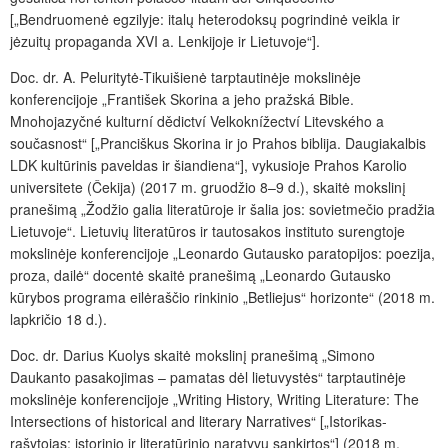
[„Bendruomenė egzilyje: italų heterodoksų pogrindinė veikla ir
jėzuitų propaganda XVI a. Lenkijoje ir Lietuvoje“].
Doc. dr. A.
Peluritytė-
Tikuišienė tarptautinėje mokslinėje
konferencijoje „František Skorina a jeho pražská Bible.
Mnohojazyčné kulturní dědictví Velkoknížectví Litevského a
současnost“ [„Pranciškus Skorina ir jo Prahos biblija. Daugiakalbis
LDK kultūrinis paveldas ir šiandiena“], vykusioje Prahos Karolio
universitete (Čekija) (2017 m. gruodžio 8–9 d.), skaitė mokslinį
pranešimą „Žodžio galia literatūroje ir šalia jos: sovietmečio pradžia
Lietuvoje“. Lietuvių literatūros ir tautosakos instituto surengtoje
mokslinėje konferencijoje „Leonardo Gutausko paratopijos: poezija,
proza, dailė“ docentė skaitė pranešimą „Leonardo Gutausko
kūrybos programa eilėraščio rinkinio „Betliejus“
horizonte“ (2018 m.
lapkričio 18 d.).
Doc. dr. Darius Kuolys skaitė mokslinį pranešimą „Simono
Daukanto pasakojimas – pamatas dėl lietuvystės“ tarptautinėje
mokslinėje konferencijoje „Writing History, Writing Literature: The
Intersections of historical and literary Narratives“ [„Istorikas-
rašytojas: istorinio ir literatūrinio naratyvų sankirtos“] (2018 m.