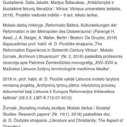
Gustaitienė, Dalia Jakaitė, Marijus Šidlauskas. „Krikščionybė ir
šiuolaikinė lietuvių literatūra“. Vilnius: Vilniaus universiteto leidykla,
2018). Projekto vadovės indėlis – 9 aut. teksto lankai.
Mokslo darbų rinkinyje „Reformatio Baltica. Kulturwirkungen der
Reformation in der Metropolen des Ostseeraums“ (Parengė H.
Assel, J. A. Steiger, A. Walter. Berlin / Boston: De Gruyter, 2018)
išspausdintas prof. habil. dr. D. Pociūtės straipsnis „The
Reformation Experience in Sixteenth-Century Vilnius“. Mokslo
žurnale „Archivum Lithuanicum“ (Nr. 2, 2018) paskelbta profesorės
recenzija apie Palmiros Zemlevičiūtės monografiją „XVII–XVIII a.
Mažosios Lietuvos žodynų terminologinė medicinos leksika“.
2018 m. prof.
habil. dr. D.
Pociūtė vykdė Lietuvos mokslo tarybos
remiamą projektą „Archyvinių tyrimų plėtra: inkvizicinių procesų
dokumentai kaip Lietuvos ir Europos Reformacijos tinklaveikos
šaltiniai“ (09.3.3.-LMT-K-712-07-0012).
Žurnale „Socialinių mokslų studijos: Mokslo darbai / Societal
Studies: Research papers“ (Nr. 10(1), 2018) paskelbtas doc.
dr. D. Čiočytės straipsnis „Literature and Christianity: The Aspect of
Theodicy“.