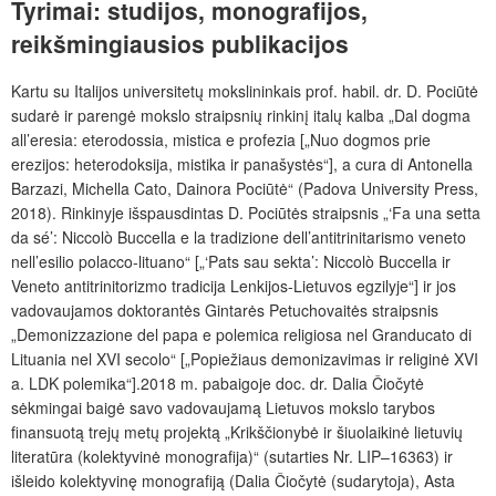
Tyrimai:
studijos,
monografijos,
reikšmingiausios
publikacijos
Kartu su Italijos universitetų mokslininkais prof. habil. dr. D. Pociūtė
sudarė ir parengė mokslo straipsnių rinkinį italų kalba „Dal dogma
all’eresia: eterodossia, mistica e profezia [„Nuo dogmos prie
erezijos: heterodoksija, mistika ir panašystės“], a cura
di Antonella
Barzazi, Michella Cato, Dainora Pociūtė“ (Padova University Press,
2018). Rinkinyje išspausdintas D. Pociūtės straipsnis
„‘Fa una setta
da sé’: Niccolò Buccella e la tradizione dell’antitrinitarismo veneto
nell’esilio polacco-lituano“ [„‘Pats sau sekta’: Niccolò Buccella ir
Veneto antitrinitorizmo tradicija Lenkijos-Lietuvos egzilyje“] ir jos
vadovaujamos doktorantės Gintarės Petuchovaitės straipsnis
„Demonizzazione del papa e polemica religiosa nel Granducato di
Lituania nel XVI secolo“ [„Popiežiaus demonizavimas ir religinė XVI
a. LDK polemika“].2018 m. pabaigoje doc. dr. Dalia Čiočytė
sėkmingai baigė savo vadovaujamą Lietuvos mokslo tarybos
finansuotą trejų metų projektą „Krikščionybė ir šiuolaikinė lietuvių
literatūra (kolektyvinė monografija)“ (sutarties Nr. LIP–16363) ir
išleido kolektyvinę monografiją (Dalia Čiočytė (sudarytoja), Asta