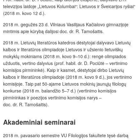
televizijos laidoje „Lietuvos Kolumbai“: Lietuvos ir Šveicarijos ryšiai“
(2018 m. kovo 12 d.).
2018 m. gegužės 23 d. Vilniaus Vasilijaus Kačialovo gimnazijoje
mintimis apie kūrybą dalijosi doc. dr. R. Tamošaitis.
2018 m. Lietuvių literatūros katedros dėstytojai dalyvavo Lietuvių
kalbos ir literatūros olimpiadoje Lietuvos ir užsienio lietuviškų
mokyklų mokiniams (2018 m. kovo 9–10 d.): rengė olimpiados
užduotis, vertino dalyvius (prof. habil. dr. D. Pociūtė – vertinimo
komisijos pirmininkė). Kaip ir kasmet, dėstytojai dirbo Lietuvių
kalbos ir literatūros olimpiadoje (2018 m. kovo 9 d.), jos vertinimo
komisijoje. Taip pat 50-ajame Lietuvos mokinių jaunųjų filologų
konkurse (2018 m. balandžio 5–7 d.) (vertinimo komisijos
pirmininkas ir poezijos vertinimo komisijos narys –
doc. dr. R. Tamošaitis).
Akademiniai
seminarai
2018 m. pavasario semestre VU Filologijos fakultete tęsė darbą