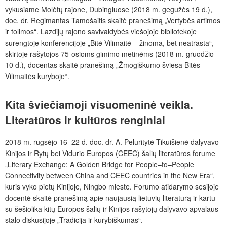
vykusiame Molėtų rajone, Dubingiuose (2018 m. gegužės 19 d.),
doc. dr. Regimantas Tamošaitis skaitė pranešimą „Vertybės artimos
ir tolimos“. Lazdijų rajono savivaldybės viešojoje bibliotekoje
surengtoje konferencijoje „Bitė Vilimaitė – žinoma, bet neatrasta“,
skirtoje rašytojos 75-osioms gimimo metinėms (2018 m. gruodžio
10 d.), docentas skaitė pranešimą „Žmogiškumo šviesa Bitės
Vilimaitės kūryboje“.
Kita
šviečiamoji
visuomeninė
veikla.
Literatūros
ir
kultūros
renginiai
2018 m. rugsėjo 16–22 d. doc. dr. A. Peluritytė-Tikuišienė dalyvavo
Kinijos ir Rytų bei Vidurio Europos (CEEC) šalių literatūros forume
„Literary Exchange: A Golden Bridge for People–to–People
Connectivity between China and CEEC countries in the New Era“,
kuris vyko pietų Kinijoje, Ningbo mieste. Forumo atidarymo sesijoje
docentė skaitė pranešimą apie naujausią lietuvių literatūrą ir kartu
su šešiolika kitų Europos šalių ir Kinijos rašytojų dalyvavo apvalaus
stalo diskusijoje „Tradicija ir kūrybiškumas“.