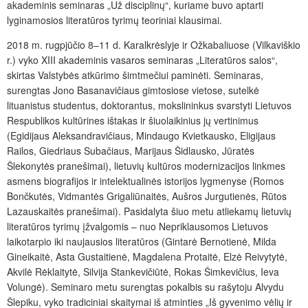
akademinis seminaras „Už disciplinų“, kuriame buvo aptarti
lyginamosios literatūros tyrimų teoriniai klausimai.
2018 m. rugpjūčio 8–11 d. Karalkrėslyje ir Ožkabaliuose (Vilkaviškio
r.) vyko XIII akademinis vasaros seminaras „Literatūros salos“,
skirtas Valstybės atkūrimo šimtmečiui paminėti. Seminaras,
surengtas Jono Basanavičiaus gimtosiose vietose, sutelkė
lituanistus studentus, doktorantus, mokslininkus svarstyti Lietuvos
Respublikos kultūrines ištakas ir šiuolaikinius jų vertinimus
(Egidijaus Aleksandravičiaus, Mindaugo Kvietkausko, Eligijaus
Railos, Giedriaus Subačiaus, Marijaus Šidlausko, Jūratės
Šlekonytės pranešimai), lietuvių kultūros modernizacijos linkmes
asmens biografijos ir intelektualinės istorijos lygmenyse (Romos
Bončkutės, Vidmantės Grigaliūnaitės, Aušros Jurgutienės, Rūtos
Lazauskaitės pranešimai). Pasidalyta šiuo metu atliekamų lietuvių
literatūros tyrimų įžvalgomis – nuo Nepriklausomos Lietuvos
laikotarpio iki naujausios literatūros (Gintarė Bernotienė, Milda
Gineikaitė, Asta Gustaitienė, Magdalena Protaitė, Elzė Reivytytė,
Akvilė Rėklaitytė, Silvija Stankevičiūtė, Rokas Šimkevičius, Ieva
Volungė). Seminaro metu surengtas pokalbis su rašytoju Alvydu
Šlepiku, vyko tradiciniai skaitymai iš atminties „Iš gyvenimo vėlių ir