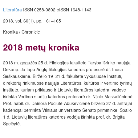
Literatūra
ISSN 0258-0802 eISSN 1648-1143
2018, vol. 60(1), pp. 161–165
Kronika / Chronicle
2018 metų kronika
2018 m. gegužės 25 d. Filologijos fakulteto Taryba išrinko naująją
Dekanę. Ja tapo Anglų filologijos katedros profesorė dr. Inesa
Šeškauskienė. Birželio 19–21 d. fakultete vykusiuose Institutų
direktorių rinkimuose naująja Literatūros, kultūros ir vertimo tyrimų
instituto, kuriam priklauso ir Lietuvių literatūros katedra, vadove
išrinkta Vertimo studijų katedros profesorė dr. Nijolė Maskaliūnienė.
Prof. habil. dr. Dainora Pociūtė-Abukevičienė birželio 27 d. antrajai
kadencijai perrinkta Vilniaus universiteto Senato pirmininke. Spalio
1 d. Lietuvių literatūros katedros vedėja išrinkta prof. dr. Brigita
Speičytė.