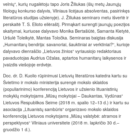
velnių“, kurių nugalėtoju tapo Joris Žiliukas (šių metų Jaunųjų
filologų konkurso dalyvis, Vilniaus licėjaus absolventas, pasirinkęs
literatūros studijas užsienyje). J. Žiliukas seminaro metu išvertė ir
perskaitė T. S. Elioto eilėraštį. Pirmąkart surengti jaunųjų poezijos
skaitymai, kuriuose dalyvavo Monika Bertašiūtė, Samanta Kietytė,
Uršulė Toleikytė, Mantas Toločka. Seminaras baigtas diskusija
„Humanitarų bendrija: savanoriai, šauktiniai ar verktiniai?“, kurioje
dalyvavo dienraščio „Lietuvos žinios“ vyriausiojo redaktoriaus
pavaduotojas Audrius Ožalas, aptartos humanitarų laikysenos ir
įvaizdis viešojoje erdvėje.
Doc. dr. D. Kuolio rūpinimusi Lietuvių literatūros katedra kartu su
Švietimo ir mokslo ministerija surengė mokslo sklaidos
(populiarinimo) konferenciją Lietuvos ir užsienio lituanistinių
mokyklų mokytojams „Mūsų mokytojai – Daukantas, Vydūnas“
Lietuvos Respublikos Seime (2018 m. spalio 12–13 d.) ir kartu su
asociacija „Lituanistų sambūris“ organizavo mokslo sklaidos
konferenciją Lietuvos mokytojams „Mūsų valstybė: atramos ir
perspektyvos“ Vilniaus universitete (2018 m. lapkričio 30 d.–
gruodžio 1 d.).