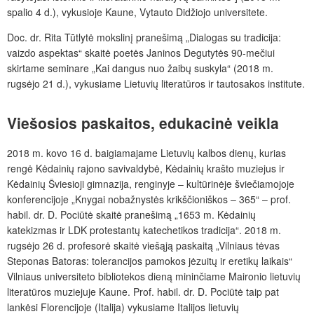
spalio 4 d.), vykusioje Kaune, Vytauto Didžiojo universitete.
Doc. dr. Rita Tūtlytė mokslinį pranešimą „Dialogas su tradicija:
vaizdo aspektas“ skaitė poetės Janinos Degutytės 90-mečiui
skirtame seminare „Kai dangus nuo žaibų suskyla“ (2018 m.
rugsėjo 21 d.), vykusiame Lietuvių literatūros ir tautosakos institute.
Viešosios
paskaitos,
edukacinė
veikla
2018 m. kovo 16 d. baigiamajame Lietuvių kalbos dienų, kurias
rengė
Kėdainių rajono savivaldybė, Kėdainių krašto muziejus ir
Kėdainių Šviesioji gimnazija, renginyje –
kultūrinėje šviečiamojoje
konferencijoje „Knygai nobažnystės krikščioniškos – 365“ – prof.
habil. dr. D. Pociūtė skaitė pranešimą „1653 m. Kėdainių
katekizmas ir LDK protestantų katechetikos tradicija“
. 2018 m.
rugsėjo 26 d. profesorė skaitė viešąją paskaitą „Vilniaus tėvas
Steponas Batoras: tolerancijos pamokos jėzuitų ir eretikų laikais“
Vilniaus universiteto bibliotekos dieną mininčiame Maironio lietuvių
literatūros muziejuje Kaune
. P
rof. habil. dr. D. Pociūtė
taip pat
lankėsi Florencijoje (Italija) vykusiame Italijos lietuvių