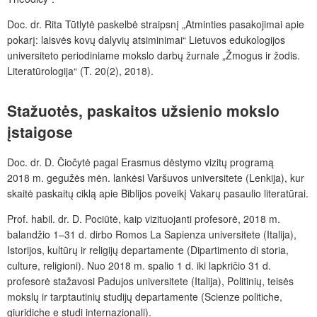
Doc. dr. Rita Tūtlytė paskelbė straipsnį „Atminties pasakojimai apie
pokarį: laisvės kovų dalyvių atsiminimai“ Lietuvos edukologijos
universiteto periodiniame mokslo darbų žurnale „Žmogus ir žodis.
Literatūrologija“ (T. 20(2), 2018).
Stažuotės,
paskaitos
užsienio
mokslo
įstaigose
Doc. dr. D. Čiočytė pagal Erasmus dėstymo vizitų programą
2018 m. gegužės mėn. lankėsi Varšuvos universitete (Lenkija), kur
skaitė paskaitų ciklą apie Biblijos poveikį Vakarų pasaulio literatūrai.
Prof.
habil. dr. D. Pociūtė,
kaip vizituojanti profesorė, 2018 m.
balandžio 1–31 d. dirbo Romos La Sapienza universitete (Italija),
Istorijos, kultūrų ir religijų departamente (Dipartimento di storia,
culture, religioni). Nuo 2018 m. spalio 1 d. iki lapkričio 31 d.
profesorė stažavosi Padujos universitete (Italija), Politinių, teisės
mokslų ir tarptautinių studijų departamente (Scienze politiche,
giuridiche e studi internazionali).