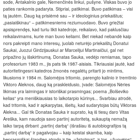
sode, Antakalnio gale, Nemenčinės linkui, pušyne. Viskas buvo jo
paties rankomis padaryta. Stipriai, patikimai. Buvo patikimas – visi
tą jautėm. Daug ką prisiėmė sau – ir ideologinius priekaištus;
„pasiaiškinau“ – patikimesniems reziumuodavo. Buvo griežtai
apsisprendęs, kad turiu likti katedroje, reikalavo, kad paklusčiau
reikalavimams, kurie man buvo keliami. Bet niekad nebandė kaip
nors pakreipti mano interesų, juolab neturėjo priekaištų Donatui
Saukai, Juozui Girdzijauskui ar Marcelijui Martinaičiui, gal net
pripažino jų išskirtinumą. Donatas Sauka, vedėjo remiamas, tapo
profesorium 1983 m., jis pats tik 1987-aisiais. Tikriausiai jautė, kad
autoritetingesni katedros žmonės negalėtų pritarti jo mintims,
likusioms ir 1984 m. Salomėjos tritomio, parengto kalinio ir tremtinio
Viktoro Aleknos, daug ką praskleidusio, įvade: Salomėjos Nėries
likimas yra laimingas ir istoriškai prasmingas; poema „Bolševiko
kelias“ yra meniškiausias to laikotarpio kūrinys... Svarbiau atrodė,
kad tritomis, kad ir apkarpytas, išeitų, kad sudarytojas būtų Viktoras
Alekna... Gal tik Donatas Sauka ir suprato, ką iš tiesų daro Vitas
Areška, kam naudoja savo partinį autoritetą, sukauptą nemažą
laiko tarpą dirbant „partinį darbą“ (išrašiau iš autobiografijos tą
„partinį darbą“ ir pagalvojau – kaip keistai skamba, kaip
beprasmiškai šiandien atrodo ir tie „užstojimai“, ir tos „užuovėjos“,