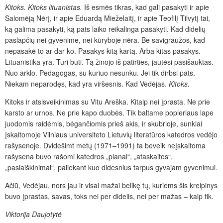
Kitoks. Kitoks lituanistas.
Iš esmės tikras, kad gali pasakyti ir apie
Salomėją Nėrį, ir apie Eduardą Mieželaitį, ir apie Teofilį Tilvytį tai,
ką galima pasakyti, ką pats laiko reikalinga pasakyti. Kad didelių
paslapčių nei gyvenime, nei kūryboje nėra. Be savigraužos, kad
nepasakė to ar dar ko. Pasakys kitą kartą. Arba kitas pasakys.
Lituanistika yra. Turi būti. Tą žinojo iš patirties, jautėsi pasišauktas.
Nuo arklo. Pedagogas, su kuriuo nesunku. Jei tik dirbsi pats.
Niekam neparodęs, kad yra viršesnis. Kad Vedėjas.
Kitoks.
Kitoks ir atsisveikinimas su Vitu Areška. Kitaip nei įprasta. Ne prie
karsto ar urnos. Ne prie kapo duobės. Tik baltame popieriaus lape
juodomis raidėmis, bėgančiomis prieš akis, ir skubrioje, sunkiai
įskaitomoje Vilniaus universiteto Lietuvių literatūros katedros vedėjo
rašysenoje. Dvidešimt metų (1971–1991) ta beveik neįskaitoma
rašysena buvo rašomi katedros „planai“, „ataskaitos“,
„pasiaiškinimai“, paliekant kuo didesnius tarpus gyvajam gyvenimui.
Ačiū, Vedėjau, nors jau ir visai mažai belikę tų, kuriems šis kreipinys
buvo įprastas, savas, toks nei per didelis, nei per mažas – kaip tik.
Viktorija Daujotytė