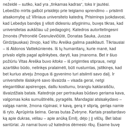
nežeidė – sutiko, kad yra „tinkamas kadras“, toks ir jautėsi.
Lebedžio mirtis galbūt prisidėjo prie teigiamo sprendimo – prisiimti
atsakomybę už Vilniaus universiteto katedrą. Prisiminęs juokdavosi,
kad Lebedys bandęs jį vilioti didesniu atlyginimu, buvęs tikras, kad
universitetas aukščiau už pedagoginį. Katedros autoritetingesni
žmonės (Petronėlė Česnulevičiūtė, Donatas Sauka, Juozas
Girdzijauskas) žinojo, kad Vitu Areška galima pasikliauti. Tikriausiai
– iš Aldonos Vaitiekūnienės. Iš tų humanitarų, kurie manė, kad
privalo elgtis pagal aplinkybes, daryti, kas įmanoma. Bet ir šiuo
požiūriu Vitas Areška buvo
kitoks
–
iš prigimties stipraus, netgi
azartiško būdo, nelinkęs pralaimėti, būti nustumtas, įsitikinęs, kad
bet kuriuo atveju žmogus iš gyvenimo turi atsiimti savo dalį. Ir
universitete išsiskyrė savo išvaizda – visada gerai, netgi
elegantiškai apsirengęs, dailiu kostiumu, brangiu kaklaraiščiu,
išvaizdžiais batais. Katedroje per pertraukas būdavo geriama kava,
valgomas koks sumuštinėlis, pyragėlis. Mandagiai atsisakydavo –
valgąs namie, žmona rūpinasi, ir kavą, gerą ir stiprią, geriąs namie
iš ryto. Aprūpinta šeima. Geras butas Žvėryne. Kartais prasitardavo
ką apie dukras, vėliau – apie anūką Emilį, dėjo į jį vilčių. Bet labai
santūriai. Jo namai buvo už katedros dėmesio ribų. Esame buvę