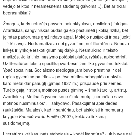
vedėjo teiktos ir neramesnėms studentų galvoms...). Bet ar tikrai
beprasmiškai?
Žmogus, kuris neturėjo pavydo, nelenktyniavo, nesileido į intrigas.
Azartiškas, sang­viniškas būdas galėjo pastūmėti į kokią riziką, bet
įgimtas padorumas grąžindavo atgal. Mokėjo nusijuokti ir pasijuokti
– ir iš savęs. Nedramatizavo nei gyvenimo, nei literatūros. Nebuvo
linkęs ir lyrikoje ieškoti giluminių dalykų. Nesmulkino ir teksto
analizės. Jo kritinio mąstymo potėpiai platūs, ryškūs, apibendrinti.
Už literatūros tekstų specifiką svarbesni jam liko gyvenimo tekstai.
Ypač socialiniai. Socializmo ideologija jam buvo priimtina ir dėl
rupios gyvenimo patirties – po tėvo mirties nebegalėjo mokytis,
karo metai dar paauglį (gimęs 1927 m.) prispaudė prie žemės.
Turėjo gają ir stiprią motinos pusės giminę – šmaikštuolių, artistų.
Azartininkų. Motina išgyveno kone šimtą metų; „nemačiau savo
motinos nusiminusios“, – sakydavo. Pasakojimai apie dėdes
(aukštaičiai Malalos), kad ir santūriau, bet atskleisti ir memuarų
knygoje
Kumelė vardu Emilija
(2007), keldavo linksmą
susidomėjimą.
Literatūros kritikas, pats stebėjęsis – kodėl literatūra? Juk buvęs gal