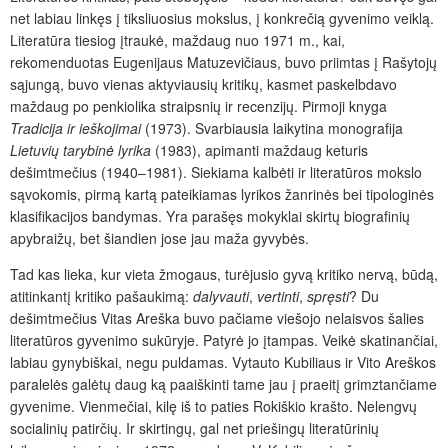
net labiau linkęs į tiksliuosius mokslus, į konkrečią gyvenimo veiklą.
Literatūra tiesiog įtraukė, maždaug nuo 1971 m., kai,
rekomenduotas Eugenijaus Matuzevičiaus, buvo priimtas į Rašytojų
sąjungą, buvo vienas aktyviausių kritikų, kasmet paskelbdavo
maždaug po penkiolika straipsnių ir recenzijų. Pirmoji knyga
Tradicija ir ieškojimai
(1973). Svarbiausia laikytina monografija
Lietuvių tarybinė lyrika
(1983), apimanti maždaug keturis
dešimtmečius (1940–1981). Siekiama kalbėti ir literatūros mokslo
sąvokomis, pirmą kartą pateikiamas lyrikos žanrinės bei tipologinės
klasifikacijos bandymas. Yra parašęs mokyklai skirtų biografinių
apybraižų, bet šiandien jose jau maža gyvybės.
Tad kas lieka, kur vieta žmogaus, turėjusio gyvą kritiko nervą, būdą,
atitinkantį kritiko pašaukimą:
dalyvauti
,
vertinti
,
spręsti
?
Du
dešimtmečius Vitas Areška buvo pačiame viešojo nelaisvos šalies
literatūros gyvenimo sukūryje. Patyrė jo įtampas. Veikė skatinančiai,
labiau gynybiškai, negu puldamas. Vytauto Kubiliaus ir Vito Areškos
paralelės galėtų daug ką paaiškinti tame jau į praeitį grimztančiame
gyvenime. Vienmečiai, kilę iš to paties Rokiškio krašto. Nelengvų
socialinių patirčių. Ir skirtingų, gal net priešingų literatūrinių