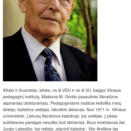
Kitoks
ir lituanistas, kitoks, ne iš VDU ir ne iš VU, baigęs Vilniaus
pedagoginį institutą, Mask­vos M. Gorkio pasaulinės literatūros
aspirantas (doktorantas). Pedagoginiame institute keliolika metų
dėstęs, katedros vedėjas, fakulteto dekanas. Nuo 1971 m. Vilniaus
universitete, Lietuvių literatūros katedroje, jos vedėjas. Į jokias
aukštesnes pareigas nesutiko būti skiriamas. Buvo kviečiamas dar
Jurgio Lebedžio, kai reikėjo „stiprinti katedrą“. Vito Areškos tas