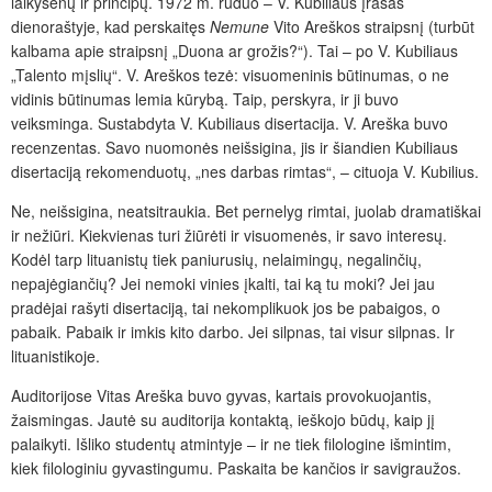
laikysenų ir principų. 1972 m. ruduo – V. Kubiliaus įrašas
dienoraštyje, kad perskaitęs
Nemune
Vito Areškos straipsnį (turbūt
kalbama apie straipsnį „Duona ar grožis?“). Tai – po V. Kubiliaus
„Talento mįslių“. V. Areškos tezė: visuomeninis būtinumas, o ne
vidinis būtinumas lemia kūrybą. Taip, perskyra, ir ji buvo
veiksminga. Sustabdyta V. Kubiliaus disertacija. V. Areška buvo
recenzentas. Savo nuomonės neišsigina, jis ir šiandien Kubiliaus
disertaciją rekomenduotų, „nes darbas rimtas“, – cituoja V. Kubilius.
Ne, neišsigina, neatsitraukia. Bet pernelyg rimtai, juolab dramatiškai
ir nežiūri. Kiek­vienas turi žiūrėti ir visuomenės, ir savo interesų.
Kodėl tarp lituanistų tiek paniurusių, nelaimingų, negalinčių,
nepajėgiančių? Jei nemoki vinies įkalti, tai ką tu moki? Jei jau
pradėjai rašyti disertaciją, tai nekomplikuok jos be pabaigos, o
pabaik. Pabaik ir imkis kito darbo. Jei silpnas, tai visur silpnas. Ir
lituanistikoje.
Auditorijose Vitas Areška buvo gyvas, kartais provokuojantis,
žaismingas. Jautė su auditorija kontaktą, ieškojo būdų, kaip jį
palaikyti. Išliko studentų atmintyje – ir ne tiek filologine išmintim,
kiek filologiniu gyvastingumu. Paskaita be kančios ir savigraužos.