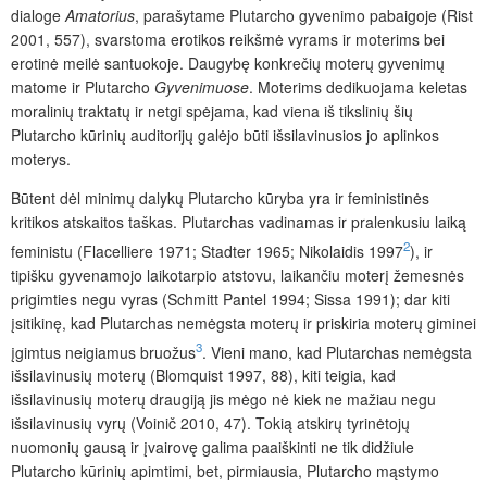
dialoge
Amatorius
, parašytame Plutarcho gyvenimo pabaigoje (Rist
2001, 557), svarstoma erotikos reikšmė vyrams ir moterims bei
erotinė meilė santuokoje. Daugybę konkrečių moterų gyvenimų
matome ir Plutarcho
Gyvenimuose
. Moterims dedikuojama keletas
moralinių traktatų ir netgi spėjama, kad viena iš tikslinių šių
Plutarcho kūrinių auditorijų galėjo būti išsilavinusios jo aplinkos
moterys.
Būtent dėl minimų dalykų Plutarcho kūryba yra ir feministinės
kritikos atskaitos taškas. Plutarchas vadinamas ir pralenkusiu laiką
2
feministu (Flacelliere 1971; Stadter 1965; Nikolaidis 1997
), ir
tipišku gyvenamojo laikotarpio atstovu, laikančiu moterį žemesnės
prigimties negu vyras (Schmitt Pantel 1994; Sissa 1991); dar kiti
įsitikinę, kad Plutarchas nemėgsta moterų ir priskiria moterų giminei
3
įgimtus neigiamus bruožus
. Vieni mano, kad Plutarchas nemėgsta
išsilavinusių moterų (Blomquist 1997, 88), kiti teigia, kad
išsilavinusių moterų draugiją jis mėgo nė kiek ne mažiau negu
išsilavinusių vyrų (Voinič 2010, 47). Tokią atskirų tyrinėtojų
nuomonių gausą ir įvairovę galima paaiškinti ne tik didžiule
Plutarcho kūrinių apimtimi, bet, pirmiausia, Plutarcho mąstymo