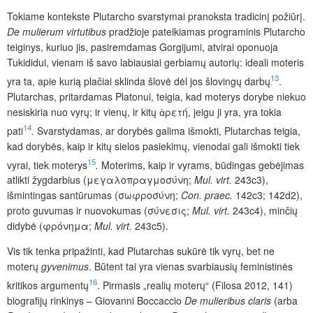
Tokiame kontekste Plutarcho svarstymai pranoksta tradicinį požiūrį.
De mulierum virtutibus
pradžioje pateikiamas programinis Plutarcho
teiginys, kuriuo jis, pasiremdamas Gorgijumi, atvirai oponuoja
Tukididui, vienam iš savo labiausiai gerbiamų autorių: ideali moteris
13
yra ta, apie kurią plačiai sklinda šlovė dėl jos šlovingų darbų
.
Plutarchas, pritardamas Platonui, teigia, kad moterys dorybe niekuo
nesiskiria nuo vyrų; ir vienų, ir kitų ἀρετή, jeigu ji yra, yra tokia
14
pati
.
Svarstydamas, ar dorybės galima išmokti, Plutarchas teigia,
kad dorybės, kaip ir kitų sielos pasiekimų, vienodai gali išmokti tiek
15
vyrai, tiek moterys
.
Moterims, kaip ir vyrams, būdingas gebėjimas
atlikti žygdarbius (μεγαλοπραγμοσύνη;
Mul. virt.
243c3),
išmintingas santūrumas (σωφροσύνη;
Con. praec.
142c3; 142d2),
proto guvumas ir nuovokumas (σύνεσις;
Mul. virt.
243c4),
minčių
didybė (φρόνημα;
Mul. virt.
243c5).
Vis tik tenka pripažinti, kad Plutarchas sukūrė tik vyrų, bet ne
moterų
gyvenimus
. Būtent tai yra vienas svarbiausių feministinės
16
kritikos argumentų
. Pirmasis „realių moterų“ (Filosa 2012, 141)
biografijų rinkinys – Giovanni Boccaccio
De mulieribus claris
(arba