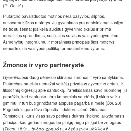
(
G. Gr
. 19).
Plutarcho pavaizduotos motinos nėra pasyvios, silpnos,
nesavarankiškos moterys. Jų gyvenimas yra neatsiejamai susijęs
ne tik su šeima; jos kelia aukštus gyvenimo tikslus ir priima
moralinius sprendimus, susijusius su visos valstybės gyvenimu.
Asmenybių integralumu ir moraliniais principais šios moterys
nenusileidžia valstybės politiką formuojantiems vyrams.
Žmonos ir vyro partnerystė
Gyvenimuose
daug dėmesio skiriama žmonos ir vyro santykiams.
Plutarchas pateikia nemažai veikėjų privataus gyvenimo detalių ir
filosofinių digresijų apie santuoką. Pareikšdamas savo nuomonę, jis
pabrėžia, kad santuoka nėra komercinis sandėris, ji skirta vaikų
gimimui ir turi būti grindžiama abipuse pagarba ir meile (
Sol
. 20).
Pagrindinis gero tėvo rūpestis – dukters laimė. Giriamas
Temistoklis, kuris visas savo penkias dukras ištekino laikydamasis
principo, kad geriau žmogus be pinigų negu pinigai be žmogaus
(
Them
. 18.9: ...ἄνδρα χρημάτων δεόμενον μᾶλλον ἢ