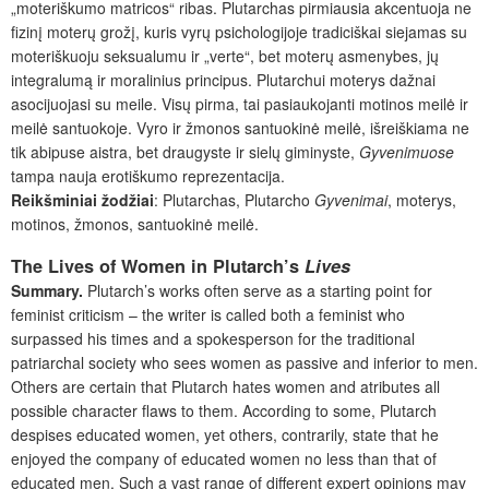
„moteriškumo matricos“ ribas. Plutarchas pirmiausia akcentuoja ne
fizinį moterų grožį, kuris vyrų psichologijoje tradiciškai siejamas su
moteriškuoju seksualumu ir „verte“, bet moterų asmenybes, jų
integralumą ir moralinius principus. Plutarchui moterys dažnai
asocijuojasi su meile. Visų pirma, tai pasiaukojanti motinos meilė ir
meilė santuokoje. Vyro ir žmonos santuokinė meilė, išreiškiama ne
tik abipuse aistra, bet draugyste ir sielų giminyste,
Gyvenimuose
tampa nauja erotiškumo reprezentacija.
Reikšminiai žodžiai
: Plutarchas, Plutarcho
Gyvenimai
, moterys,
motinos, žmonos, santuokinė meilė.
The Lives of Women in Plutarch’s
Lives
Summary.
Plutarch’s works often serve as a starting point for
feminist criticism – the writer is called both a feminist who
surpassed his times and a spokesperson for the traditional
patriarchal society who sees women as passive and inferior to men.
Others are certain that Plutarch hates women and atributes all
possible character flaws to them. According to some, Plutarch
despises educated women, yet others, contrarily, state that he
enjoyed the company of educated women no less than that of
educated men. Such a vast range of different expert opinions may