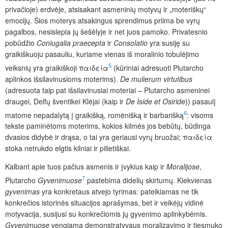
privačioje) erdvėje, atsisakant asmeninių motyvų ir „moteriškų“
emocijų. Šios moterys atsakingus sprendimus priima be vyrų
pagalbos, nesislepia jų šešėlyje ir net juos pamoko. Privatesnio
pobūdžio
Coniugalia praecepta
ir
Consolatio
yra susiję su
graikiškuoju pasauliu, kuriame vienas iš moralinio tobulėjimo
5
veiksnių yra graikiškoji παιδεία
(kūriniai adresuoti Plutarcho
aplinkos išsilavinusioms moterims).
De mulierum virtutibus
(adresuota taip pat išsilavinusiai moteriai – Plutarcho asmeninei
draugei, Delfų šventikei Klėjai (kaip ir
De Iside et Osiride
)) pasaulį
6
matome nepadalytą į graikišką, romėnišką ir barbarišką
: visoms
tekste paminėtoms moterims, kokios kilmės jos bebūtų, būdinga
dvasios didybė ir drąsa, o tai yra geriausi vyrų bruožai; παιδεία
stoka netrukdo elgtis kilniai ir pilietiškai.
Kalbant apie tuos pačius asmenis ir įvykius kaip ir
Moralijose
,
7
Plutarcho
Gyvenimuose
pastebima didelių skirtumų. Kiekvienas
gyvenimas
yra konkretaus atvejo tyrimas: pateikiamas ne tik
konkrečios istorinės situacijos aprašymas, bet ir veikėjų vidinė
motyvacija, susijusi su konkrečiomis jų gyvenimo aplinkybėmis.
Gyvenimuose
vengiama demonstratyvaus moralizavimo ir tiesmuko