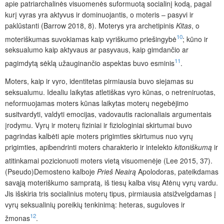
apie patriarchalinės visuomenės suformuotą socialinį kodą, pagal
kurį vyras yra aktyvus ir dominuojantis, o moteris – pasyvi ir
paklūstanti (Barrow 2018, 8). Moterys yra archetipinis
Kitas
, o
10
moteriškumas suvokiamas kaip vyriškumo priešingybė
;
kūno ir
seksualumo kaip aktyvaus ar pasyvaus, kaip gimdančio ar
11
pagimdytą sėklą užauginančio aspektas buvo esminis
.
Moters, kaip ir vyro, identitetas pirmiausia buvo siejamas su
seksualumu. Idealiu laikytas atletiškas vyro kūnas, o netreniruotas,
neformuojamas moters kūnas laikytas moterų negebėjimo
susitvardyti, valdyti emocijas, vadovautis racionaliais argumentais
įrodymu. Vyrų ir moterų fiziniai ir fiziologiniai skirtumai
buvo
pagrindas kalbėti apie moters prigimties skirtumus nuo vyrų
prigimties, apibendrinti moters charakterio ir intelekto
kitoniškumą
ir
atitinkamai pozicionuoti moters vietą visuomenėje (Lee 2015, 37).
(Pseudo)Demosteno kalboje
Prieš Neairą
Apolodoras, pateikdamas
savąją moteriškumo sampratą, iš tiesų kalba visų Atėnų vyrų vardu.
Jis išskiria tris socialinius moterų tipus, pirmiausia atsižvelgdamas į
vyrų seksualinių poreikių tenkinimą: heteras, suguloves ir
12
žmonas
.