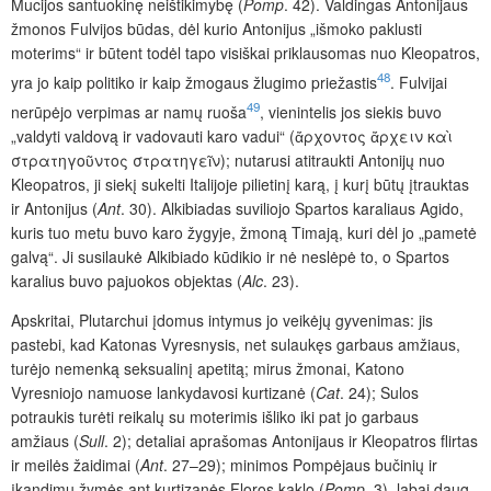
Mucijos santuokinę neištikimybę (
Pomp
. 42). Valdingas Antonijaus
žmonos Fulvijos būdas, dėl kurio Antonijus „išmoko paklusti
moterims“ ir būtent todėl tapo visiškai priklausomas nuo Kleopatros,
48
yra jo kaip politiko ir kaip žmogaus žlugimo priežastis
. Fulvijai
49
nerūpėjo verpimas ar namų ruoša
, vienintelis jos siekis buvo
„valdyti valdovą ir vadovauti karo vadui“ (ἄρχοντος ἄρχειν καὶ
στρατηγοῦντος στρατηγεῖν); nutarusi atitraukti Antonijų nuo
Kleopatros, ji siekį sukelti Italijoje pilietinį karą, į kurį būtų įtrauktas
ir Antonijus (
Ant
. 30). Alkibiadas suviliojo Spartos karaliaus Agido,
kuris tuo metu buvo karo žygyje, žmoną Timają, kuri dėl jo „pametė
galvą“. Ji susilaukė Alkibiado kūdikio ir nė neslėpė to, o Spartos
karalius buvo pajuokos objektas (
Alc
. 23).
Apskritai, Plutarchui įdomus intymus jo veikėjų gyvenimas: jis
pastebi, kad Katonas Vyresnysis, net sulaukęs garbaus amžiaus,
turėjo nemenką seksualinį apetitą; mirus žmonai, Katono
Vyresniojo namuose lankydavosi kurtizanė (
Cat
. 24); Sulos
potraukis turėti reikalų su moterimis išliko iki pat jo garbaus
amžiaus (
Sull
. 2); detaliai aprašomas Antonijaus ir Kleopatros flirtas
ir meilės žaidimai (
Ant
. 27–29); minimos Pompėjaus bučinių ir
įkandimų žymės ant kurtizanės Floros kaklo (
Pomp
. 3), labai daug