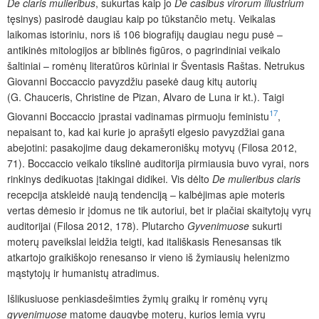
De claris mulieribus
, sukurtas kaip jo
De casibus virorum illustrium
tęsinys) pasirodė daugiau kaip po tūkstančio metų. Veikalas
laikomas istoriniu, nors iš 106 biografijų daugiau negu pusė –
antikinės mitologijos ar biblinės figūros, o pagrindiniai veikalo
šaltiniai – romėnų literatūros kūriniai ir Šventasis Raštas. Netrukus
Giovanni Boccaccio pavyzdžiu pasekė daug kitų autorių
(G. Chauceris, Christine de Pizan, Alvaro de Luna ir kt.). Taigi
17
Giovanni Boccaccio įprastai vadinamas pirmuoju feministu
,
nepaisant to, kad kai kurie jo aprašyti elgesio pavyzdžiai gana
abejotini: pasakojime daug dekameroniškų motyvų (Filosa 2012,
71). Boccaccio veikalo tikslinė auditorija pirmiausia buvo vyrai, nors
rinkinys dedikuotas įtakingai didikei. Vis dėlto
De mulieribus claris
recepcija atskleidė naują tendenciją – kalbėjimas apie moteris
vertas dėmesio ir įdomus ne tik autoriui, bet ir plačiai skaitytojų vyrų
auditorijai (Filosa 2012, 178). Plutarcho
Gyvenimuose
sukurti
moterų paveikslai leidžia teigti, kad itališkasis Renesansas tik
atkartojo graikiškojo renesanso ir vieno iš žymiausių helenizmo
mąstytojų ir humanistų atradimus.
Išlikusiuose penkiasdešimties žymių graikų ir romėnų vyrų
gyvenimuose
matome daugybę moterų, kurios lemia vyrų