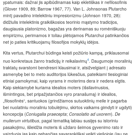
ypatumais: dažnai jis apibūdinamas kaip ekletiškas ir nefilosofinis
(Glover 1909, 89; Barrow 1967, 77). Van L. Johnsonas Plutarcho
mintį pavadino intelektiniu impresionizmu (Johnson 1970, 28):
didžiulis intelektinis graikiškosios teorinio mąstymo tradicijos,
daugiausia platonizmo, bagažas yra derinamas su romėniškuoju
empirizmu, perimamos ir toliau plėtojamos Plutarchui patinkančios
net jo paties kritikuojamų filosofijos mokyklų idėjos.
Kita vertus, Plutarchui būdinga keisti požiūrio kampą, priklausomai
4
nuo konkretaus žanro tradicijų ir reikalavimų
. Daugumoje moralinių
traktatų svarstomi bendresni klausimai ir, atsižvelgiant į adresato
asmenybę bei to meto auditorijos lūkesčius, pateikiami tiesioginiai
etiniai pamokymai, kaip vyrams ir moterims dera ir nedera elgtis.
Kaip siekiamybė kuriama idealios moters (išsilavinusios,
išmintingos, bet pripažįstančios vyro pranašumą) ir idealios,
„filosofinės“, santuokos (grindžiamos sutuoktinių meile ir pagarba
bei nuolatiniu moraliniu tobulėjimu, skirtos vaikams gimdyti ir ugdyti)
koncepcija (
Coniugalia praecepta
;
Consolatio ad uxorem
).
De
mulierum virtutibus
, pagal tematiką labiau susijęs su istoriniu
pasakojimu, išleidžia moteris iš uždaro šeimos gyvenimo rato ir
vaizduoja jas kaip gebančias savarankiškai veikti viešojoje (jau ne