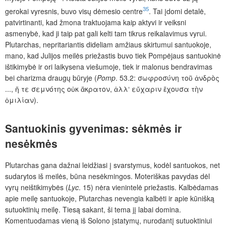
35
gerokai vyresnis, buvo visų dėmesio centre
. Tai įdomi detalė,
patvirtinanti, kad žmona traktuojama kaip aktyvi ir veiksni
asmenybė, kad ji taip pat gali kelti tam tikrus reikalavimus vyrui.
Plutarchas, nepritariantis dideliam amžiaus skirtumui santuokoje,
mano, kad Julijos meilės priežastis buvo tiek Pompėjaus santuokinė
ištikimybė ir ori laikysena viešumoje, tiek ir malonus bendravimas
bei charizma draugų būryje (
Pomp
. 53.2: σωφροσύνη τοῦ ἀνδρὸς
..., ἥ τε σεμνότης οὐκ ἄκρατον, ἀλλ‘ εὔχαριν ἔχουσα τὴν
ὁμιλίαν).
Santuokinis gyvenimas: sėkmės ir
nesėkmės
Plutarchas gana dažnai leidžiasi į svarstymus, kodėl santuokos, net
sudarytos iš meilės, būna nesėkmingos. Moteriškas pavydas dėl
vyrų neištikimybės (
Lyc
. 15) nėra vienintelė priežastis. Kalbėdamas
apie meilę santuokoje, Plutarchas nevengia kalbėti ir apie kūnišką
sutuoktinių meilę. Tiesą sakant, ši tema jį labai domina.
Komentuodamas vieną iš Solono įstatymų, nurodantį sutuoktiniui