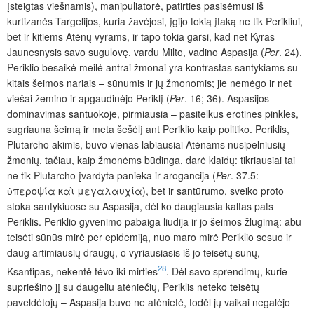
įsteigtas viešnamis), manipuliatorė, patirties pasisėmusi iš
kurtizanės Targelijos, kuria žavėjosi, įgijo tokią įtaką ne tik Perikliui,
bet ir kitiems Atėnų vyrams, ir tapo tokia garsi, kad net Kyras
Jaunesnysis savo sugulovę, vardu Milto, vadino Aspasija (
Per
. 24).
Periklio besaikė meilė antrai žmonai yra kontrastas santykiams su
kitais šeimos nariais – sūnumis ir jų žmonomis; jie nemėgo ir net
viešai žemino ir apgaudinėjo Periklį (
Per
. 16; 36). Aspasijos
dominavimas santuokoje, pirmiausia – pasitelkus erotines pinkles,
sugriauna šeimą ir meta šešėlį ant Periklio kaip politiko. Periklis,
Plutarcho akimis, buvo vienas labiausiai Atėnams nusipelniusių
žmonių, tačiau, kaip žmonėms būdinga, darė klaidų: tikriausiai tai
ne tik Plutarcho įvardyta panieka ir arogancija (
Per
. 37.5:
ὑπεροψία καὶ μεγαλαυχία), bet ir santūrumo, sveiko proto
stoka santykiuose su Aspasija, dėl ko daugiausia kaltas pats
Periklis. Periklio gyvenimo pabaiga liudija ir jo šeimos žlugimą: abu
teisėti sūnūs mirė per epidemiją, nuo maro mirė Periklio sesuo ir
daug artimiausių draugų, o vyriausiasis iš jo teisėtų sūnų,
28
Ksantipas, nekentė tėvo iki mirties
. Dėl savo sprendimų, kurie
supriešino jį su daugeliu atėniečių, Periklis neteko teisėtų
paveldėtojų – Aspasija buvo ne atėnietė, todėl jų vaikai negalėjo