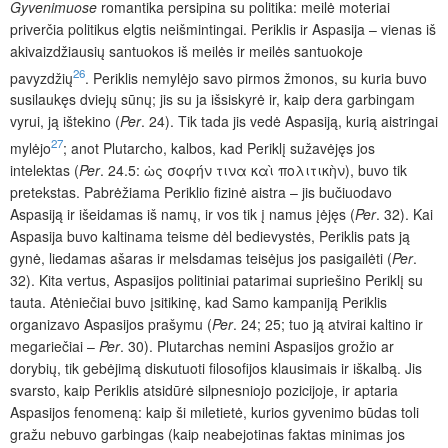
Gyvenimuose
romantika persipina su politika: meilė moteriai
priverčia politikus elgtis neišmintingai. Periklis ir Aspasija – vienas iš
akivaizdžiausių santuokos iš meilės ir meilės santuokoje
26
pavyzdžių
. Periklis nemylėjo savo pirmos žmonos, su kuria buvo
susilaukęs dviejų sūnų; jis su ja išsiskyrė ir, kaip dera garbingam
vyrui, ją ištekino (
Per
. 24). Tik tada jis vedė Aspasiją, kurią aistringai
27
mylėjo
; anot Plutarcho, kalbos, kad Periklį sužavėjęs jos
intelektas (
Per
. 24.5: ὡς σοφήν τινα καὶ πολιτικὴν), buvo tik
pretekstas. Pabrėžiama Periklio fizinė aistra – jis bučiuodavo
Aspasiją ir išeidamas iš namų, ir vos tik į namus įėjęs (
Per
. 32). Kai
Aspasija buvo kaltinama teisme dėl bedievystės, Periklis pats ją
gynė, liedamas ašaras ir melsdamas teisėjus jos pasigailėti (
Per
.
32). Kita vertus, Aspasijos politiniai patarimai supriešino Periklį su
tauta. Atėniečiai buvo įsitikinę, kad Samo kampaniją Periklis
organizavo Aspasijos prašymu (
Per
. 24; 25; tuo ją atvirai kaltino ir
megariečiai –
Per
. 30). Plutarchas nemini Aspasijos grožio ar
dorybių, tik gebėjimą diskutuoti filosofijos klausimais ir iškalbą. Jis
svarsto, kaip Periklis atsidūrė silpnesniojo pozicijoje, ir aptaria
Aspasijos fenomeną: kaip ši miletietė, kurios gyvenimo būdas toli
gražu nebuvo garbingas (kaip neabejotinas faktas minimas jos