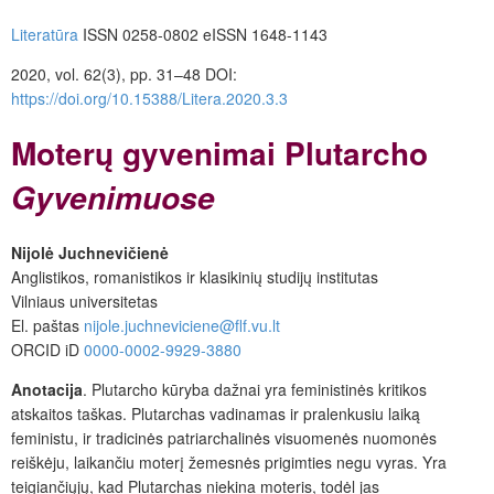
Literatūra
ISSN 0258-0802 eISSN 1648-1143
2020, vol. 62(3), pp. 31–48 DOI:
https://doi.org/10.15388/Litera.2020.3.3
Moterų gyvenimai Plutarcho
Gyvenimuose
Nijolė Juchnevičienė
Anglistikos, romanistikos ir klasikinių studijų institutas
Vilniaus universitetas
El. paštas
nijole.juchneviciene@flf.vu.lt
ORCID iD
0000-0002-9929-3880
Anotacija
. Plutarcho kūryba dažnai yra feministinės kritikos
atskaitos taškas. Plutarchas vadinamas ir pralenkusiu laiką
feministu, ir tradicinės patriarchalinės visuomenės nuomonės
reiškėju, laikančiu moterį žemesnės prigimties negu vyras. Yra
teigiančiųjų, kad Plutarchas niekina moteris, todėl jas