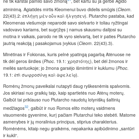
ne tik karštai pamilo savo žmoną
, bet kartu su ja gerbė Agido
atminimą. Agiatidės mirtis Kleomenui buvo didelis smūgis
(
Cleom
.
22(43).2: ἐπλήγη μὲν οὖν καὶ ἤλγησεν). Plutarcho pastaba, kad
Kleomenas viešumoje neparodė savo sielvarto ir toliau ryžtingai
vadovavo kariams, bet sugrįžęs į namus skausmu dalijosi su
motina ir vaikais, parodo ne tik vyro sielvartą, bet ir paties Plutarcho
jautrią reakciją į pasakojamus įvykius (
Cleom
. 22(43).3).
Minėtinas ir Fokionas, kuris pelnė ypatingą pagarbą Atėnuose ne
tik dėl geros širdies (
Phoc
. 19.1: χρηστότης), bet dėl žmonos ir
meilės santuokoje; jo žmona garsėjo išmintimi ir kuklumu (
Phoc
.
19.1: ἐπὶ σωφροσύνῃ καὶ ἀφελείᾳ).
Romėnų žmonų paveikslai nutapyti daug ryškesnėmis spalvomis.
Jos skiriasi nuo graikių taip, kaip spartietės nuo Atėnų moterų.
Galbūt tai priklauso nuo Plutarcho naudotų lotyniškų šaltinių
32
medžiagos
, galbūt ir nuo Romos elito moterų vaidmens
visuomenės gyvenime, kurį pačiam Plutarchui teko stebėti. Matome
asmenybes ir jų moralinius principus, stiprius charakterius.
Romėnėms, kitaip negu graikėms, nepakanka apibūdinimo „santūri
ir kukli“.