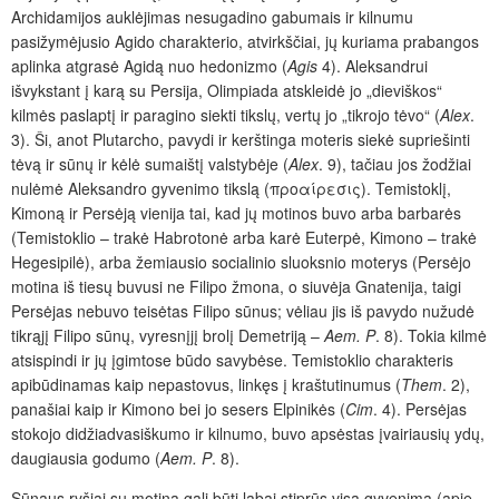
Archidamijos auklėjimas nesugadino gabumais ir kilnumu
pasižymėjusio Agido charakterio, atvirkščiai, jų kuriama prabangos
aplinka atgrasė Agidą nuo hedonizmo
(
Agis
4). Aleksandrui
išvykstant į karą su Persija, Olimpiada atskleidė jo „dieviškos“
kilmės paslaptį ir paragino siekti tikslų, vertų jo „tikrojo tėvo“ (
Alex
.
3). Ši, anot Plutarcho, pavydi ir kerštinga moteris siekė supriešinti
tėvą ir sūnų ir kėlė sumaištį valstybėje (
Alex
. 9), tačiau jos žodžiai
nulėmė Aleksandro gyvenimo tikslą (προαίρεσις). Temistoklį,
Kimoną ir Persėją vienija tai, kad jų motinos buvo arba barbarės
(Temistoklio – trakė Habrotonė arba karė Euterpė, Kimono – trakė
Hegesipilė), arba žemiausio socialinio sluoksnio moterys (Persėjo
motina iš tiesų buvusi ne Filipo žmona, o siuvėja Gnatenija, taigi
Persėjas nebuvo teisėtas Filipo sūnus; vėliau jis iš pavydo nužudė
tikrąjį Filipo sūnų, vyresnįjį brolį Demetriją –
Aem. P
. 8). Tokia kilmė
atsispindi ir jų įgimtose būdo savybėse. Temistoklio charakteris
apibūdinamas kaip nepastovus, linkęs į kraštutinumus (
Them
. 2),
panašiai kaip ir Kimono bei jo sesers Elpinikės (
Cim
. 4). Persėjas
stokojo didžiadvasiškumo ir kilnumo, buvo apsėstas įvairiausių ydų,
daugiausia godumo (
Aem. P
. 8).
Sūnaus ryšiai su motina gali būti labai stiprūs visą gyvenimą (apie