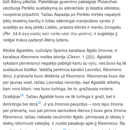
būti Atėnų piliečiai. Patetiškoje
gyvenimo
pabaigoje Plutarchas
vaizduoja Periklio susitaikymą su atėniečiais: jo klaidos atleistos,
nuopelnai pripažinti. Tačiau Aspasija po Periklio mirties nepatyrė
jokių dvasinių kančių ir toliau sėkmingai manipuliavo vyrais: ji
susidėjo su avių pirkliu Lisikliu, prastos kilmės ir menku žmogeliu
(
Per
. 24.6 ἀγεννοῦς καὶ ταπεινοῦ τὴν φύσιν), ir sugebėjo jį
neilgai trukus padaryti Atėnų lyderiu.
Kitokia Agiatidės, nužudyto Spartos karaliaus Agido žmonos, ir
karaliaus Kleomeno meilės istorija (
Cleom
. 1 (22)). Agiatidė
vykstant perversmui negalėjo pabėgti kartu su vyru, nes buvo ką tik
susilaukusi kūdikio. Valdžią perėmus karaliui Leonidui, Kleomeno
tėvui, ji prievarta buvo ištekinta už Kleomeno. Kleomenas buvo dar
per jaunas vesti, tačiau Leonidas nenorėjo, kad Agiatidė atitektų
kam nors kitam, nes buvo turtinga, be to, gražiausia moteris
29
Graikijoje
. Tačiau Agiatidė buvo ne tik turtinga ir graži, bet ir
30
išmintinga bei dora
. Ji yra žmonos pavyzdys – nors tapo žmona
per prievartą, nuo pat pirmos santuokos dienos ji buvo gera žmona
Kleomenui, tačiau niekada neužmiršo Agido, pirmiausia jo idealų ir
siekių reformuoti valstybę, ir nuolat pasakojo apie jį Kleomenui. Šis
31