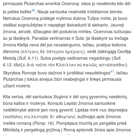
pirmiausia Plutarchas smerkia Ciceroną: visos jo nesėkmės kilo dėl
46
jo paties kaltės
. Nauja santuoka neatnešė trokštamos laimės.
Netrukus Ciceroną prislėgė mylimos dukros Tulijos mirtis; jis buvo
visiškai sugniuždytas ir nepajėgė išsivaduoti iš sielvarto. Jaunoji
žmona, atrodė, džiaugėsi dėl podukros mirties. Ciceronas tučtuojau
su ja išsiskyrė. Panašiai vertinamas ir Sula: jis išsiskyrė su trečiąja
žmona Klelija neva dėl jos nevaisingumo, tačiau, praėjus kelioms
dienoms (ὀλίγαις δὲ ὕστερον ἡμέραις), vedė įtakingąją Ceciliją
Metelą (
Sull
. 6.11). Sulos poelgis vadinamas negarbingu (
Sull
.
6.12: ἔδοξε διὰ τοῦτο τὴν Κλοιλίαν οὐ καλῶς αἰτιάσασθαι).
47
Skyrybos Romoje buvo dažnos ir juridiškai nesudėtingos
, tačiau
Plutarchas į tokius atvejus žiūri neabejingai ir linkęs pirmiausia
užtarti moteris.
Kita vertus, dėl santuokos žlugimo ir dėl vyrų gyvenimų nesėkmių
būna kaltos ir moterys. Konsulo Lepido žmonos santuokinė
neištikimybė atėmė jam norą gyventi: Lipidas mirė nuo depresijos
(νοσήσας ἐτελεύτησε δι‘ ἀθυμίαν), sužinojęs apie žmonos
meilės romaną (
Pomp
. 16). Pompėjaus triumfą po pergalės prieš
Mitridatą ir pergalingą grįžimą į Romą aptemdė žinios apie žmonos