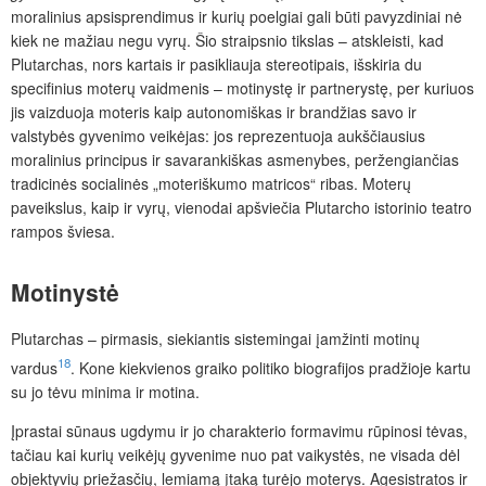
moralinius apsisprendimus ir kurių poelgiai gali būti pavyzdiniai nė
kiek ne mažiau negu vyrų. Šio straipsnio tikslas – atskleisti, kad
Plutarchas, nors kartais ir pasikliauja stereotipais, išskiria du
specifinius moterų vaidmenis – motinystę ir partnerystę, per kuriuos
jis vaizduoja moteris kaip autonomiškas ir brandžias savo ir
valstybės gyvenimo veikėjas: jos reprezentuoja aukščiausius
moralinius principus ir savarankiškas asmenybes, peržengiančias
tradicinės socialinės „moteriškumo matricos“ ribas. Moterų
paveikslus, kaip ir vyrų, vienodai apšviečia Plutarcho istorinio teatro
rampos šviesa.
Motinystė
Plutarchas – pirmasis, siekiantis sistemingai įamžinti motinų
18
vardus
. Kone kiekvienos graiko politiko biografijos pradžioje kartu
su jo tėvu minima ir motina.
Įprastai sūnaus ugdymu ir jo charakterio formavimu rūpinosi tėvas,
tačiau kai kurių veikėjų gyvenime nuo pat vaikystės, ne visada dėl
objektyvių priežasčių, lemiamą įtaką turėjo moterys. Agesistratos ir