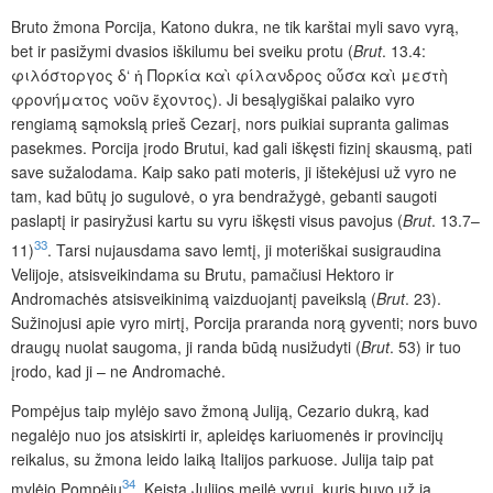
Bruto žmona Porcija, Katono dukra, ne tik karštai myli savo vyrą,
bet ir pasižymi dvasios iškilumu bei sveiku protu (
Brut
. 13.4:
φιλόστοργος δ‘ ἡ Πορκία καὶ φίλανδρος οὖσα καὶ μεστὴ
φρονήματος νοῦν ἔχοντος). Ji besąlygiškai palaiko vyro
rengiamą sąmokslą prieš Cezarį, nors puikiai supranta galimas
pasekmes. Porcija įrodo Brutui, kad gali iškęsti fizinį skausmą, pati
save sužalodama. Kaip sako pati moteris, ji ištekėjusi už vyro ne
tam, kad būtų jo sugulovė, o yra bendražygė, gebanti saugoti
paslaptį ir pasiryžusi kartu su vyru iškęsti visus pavojus (
Brut
. 13.7–
33
11)
. Tarsi nujausdama savo lemtį, ji moteriškai susigraudina
Velijoje, atsisveikindama su Brutu, pamačiusi Hektoro ir
Andromachės atsisveikinimą vaizduojantį paveikslą (
Brut
. 23).
Sužinojusi apie vyro mirtį, Porcija praranda norą gyventi; nors buvo
draugų nuolat saugoma, ji randa būdą nusižudyti (
Brut
. 53) ir tuo
įrodo, kad ji – ne Andromachė.
Pompėjus taip mylėjo savo žmoną Juliją, Cezario dukrą, kad
negalėjo nuo jos atsiskirti ir, apleidęs kariuomenės ir provincijų
reikalus, su žmona leido laiką Italijos parkuose. Julija taip pat
34
mylėjo Pompėjų
. Keista Julijos meilė vyrui, kuris buvo už ją