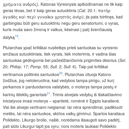
χρήματα ἀνδρός). Katonas Vyresnysis apibūdinamas ne tik kaip
geras tėvas, bet ir kaip geras sutuoktinis (
Cat
. 20.1: πατὴρ
ἀγαθὸς καὶ περὶ γυναῖκα χρηστὸς ἀνὴρ); jis pats tvirtinęs, kad
garbingiau būti geru sutuoktiniu negu geru senatoriumi, o vyras,
kuris muša savo žmoną ir vaikus, kėsinasi į patį švenčiausią
19
dalyką
.
Plutarchas ypač kritiškai nusiteikęs prieš santuokas su vyresnio
amžiaus sutuoktiniais, tiek vyrais, tiek moterimis, ir vadina šias
santuokas gėdingomis bei pažeidžiančiomis prigimties dėsnius (
Sol
.
20;
Philop
. 17;
Pomp
. 55;
Sull
. 2;
Sull
. 6). Taip pat kritiškai
20
vertinamos politinės santuokos
. Plutarchas cituoja Katono
žodžius, jog netoleruotina, kad vedybos tampa pinigu, už kurį
perkamos ir parduodamos valstybės, o moterys tampa postų ir
21
karinių išteklių garantais
. Trimis atvejais vedybų iš išskaičiavimo
iniciatyvos imasi moterys – spartietė, romėnė ir Egipto karalienė.
Visi šie atvejai vertinami neigiamai: tai nėra sprendimai, padiktuoti
meilės, tai nėra santuokos, skirtos vaikų gimimui. Spartos karaliaus
Polidekto, Likurgo brolio, našlė, norėdama išsaugoti savo padėtį,
pati siūlo Likurgui tapti jos vyru; nors moteris laukiasi Polidekto