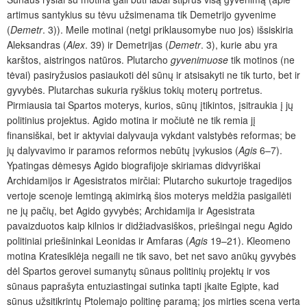
artimus santykius su tėvu užsimenama tik Demetrijo gyvenime
(
Demetr
. 3)). Meile motinai (netgi priklausomybe nuo jos) išsiskiria
Aleksandras (
Alex
. 39) ir Demetrijas (
Demetr
. 3), kurie abu yra
karštos, aistringos natūros. Plutarcho
gyvenimuose
tik motinos (ne
tėvai) pasiryžusios pasiaukoti dėl sūnų ir atsisakyti ne tik turto, bet ir
gyvybės. Plutarchas sukuria ryškius tokių moterų portretus.
Pirmiausia tai Spartos moterys, kurios, sūnų įtikintos, įsitraukia į jų
politinius projektus. Agido motina ir močiutė ne tik remia jį
finansiškai, bet ir aktyviai dalyvauja vykdant valstybės reformas; be
jų dalyvavimo ir paramos reformos nebūtų įvykusios (
Agis
6–7).
Ypatingas dėmesys Agido biografijoje skiriamas didvyriškai
Archidamijos ir Agesistratos mirčiai: Plutarcho sukurtoje tragedijos
vertoje scenoje lemtingą akimirką šios moterys meldžia pasigailėti
ne jų pačių, bet Agido gyvybės; Archidamija ir Agesistrata
pavaizduotos kaip kilnios ir didžiadvasiškos, priešingai negu Agido
politiniai priešininkai Leonidas ir Amfaras (
Agis
19–21). Kleomeno
motina Kratesiklėja negaili ne tik savo, bet net savo anūkų gyvybės
dėl Spartos gerovei sumanytų sūnaus politinių projektų ir vos
sūnaus paprašyta entuziastingai sutinka tapti įkaite Egipte, kad
sūnus užsitikrintų Ptolemajo politinę paramą; jos mirties scena verta