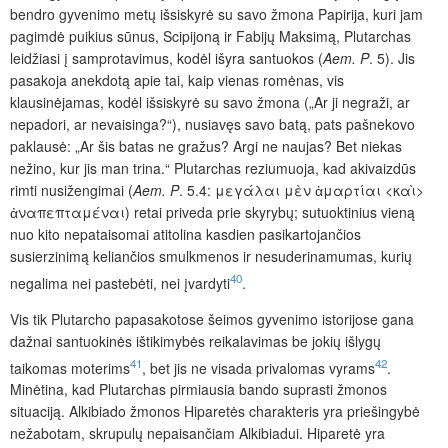
bendro gyvenimo metų išsiskyrė su savo žmona Papirija, kuri jam
pagimdė puikius sūnus, Scipijoną ir Fabijų Maksimą, Plutarchas
leidžiasi į samprotavimus, kodėl išyra santuokos (
Aem. P
. 5). Jis
pasakoja anekdotą apie tai, kaip vienas romėnas, vis
klausinėjamas, kodėl išsiskyrė su savo žmona („Ar ji negraži, ar
nepadori, ar nevaisinga?“), nusiavęs savo batą, pats pašnekovo
paklausė: „Ar šis batas ne gražus? Argi ne naujas? Bet niekas
nežino, kur jis man trina.“ Plutarchas reziumuoja, kad akivaizdūs
rimti nusižengimai (
Aem. P
. 5.4: μεγάλαι μὲν ἁμαρτίαι <καὶ>
ἀναπεπταμέναι) retai priveda prie skyrybų; sutuoktinius vieną
nuo kito nepataisomai atitolina kasdien pasikartojančios
susierzinimą keliančios smulkmenos ir nesuderinamumas, kurių
40
negalima nei pastebėti, nei įvardyti
.
Vis tik Plutarcho papasakotose šeimos gyvenimo istorijose gana
dažnai santuokinės ištikimybės reikalavimas be jokių išlygų
41
42
taikomas moterims
, bet jis ne visada privalomas vyrams
.
Minėtina, kad Plutarchas pirmiausia bando suprasti žmonos
situaciją. Alkibiado žmonos Hiparetės charakteris yra priešingybė
nežabotam, skrupulų nepaisančiam Alkibiadui. Hiparetė yra