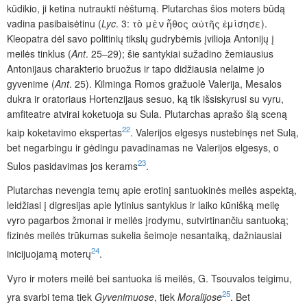
kūdikio, ji ketina nutraukti nėštumą. Plutarchas šios moters būdą
vadina pasibaisėtinu (
Lyc
. 3: τὸ μὲν ἦθος αὐτῆς ἐμίσησε).
Kleopatra dėl savo politinių tikslų gudrybėmis įvilioja Antonijų į
meilės tinklus (
Ant
. 25–29); šie santykiai sužadino žemiausius
Antonijaus charakterio bruožus ir tapo didžiausia nelaime jo
gyvenime (
Ant
. 25). Kilminga Romos gražuolė Valerija, Mesalos
dukra ir oratoriaus Hortenzijaus sesuo, ką tik išsiskyrusi su vyru,
amfiteatre atvirai koketuoja su Sula. Plutarchas aprašo šią sceną
22
kaip koketavimo ekspertas
. Valerijos elgesys nustebinęs net Sulą,
bet negarbingu ir gėdingu pavadinamas ne Valerijos elgesys, o
23
Sulos pasidavimas jos kerams
.
Plutarchas nevengia temų apie erotinį santuokinės meilės aspektą,
leidžiasi į digresijas apie lytinius santykius ir laiko kūnišką meilę
vyro pagarbos žmonai ir meilės įrodymu, sutvirtinančiu santuoką;
fizinės meilės trūkumas sukelia šeimoje nesantaiką, dažniausiai
24
inicijuojamą moterų
.
Vyro ir moters meilė bei santuoka iš meilės, G. Tsouvalos teigimu,
25
yra svarbi tema tiek
Gyvenimuose
, tiek
Moralijose
. Bet