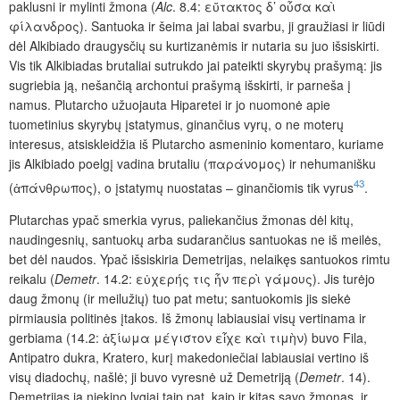
paklusni ir mylinti žmona (
Alc
. 8.4: εὔτακτος δ’ οὖσα καὶ
φίλανδρος). Santuoka ir šeima jai labai svarbu, ji graužiasi ir liūdi
dėl Alkibiado draugysčių su kurtizanėmis ir nutaria su juo išsiskirti.
Vis tik Alkibiadas brutaliai sutrukdo jai pateikti skyrybų prašymą: jis
sugriebia ją, nešančią archontui prašymą išskirti, ir parneša į
namus. Plutarcho užuojauta Hiparetei ir jo nuomonė apie
tuometinius skyrybų įstatymus, ginančius vyrų, o ne moterų
interesus, atsiskleidžia iš Plutarcho asmeninio komentaro, kuriame
jis Alkibiado poelgį vadina brutaliu (παράνομος) ir nehumanišku
43
(ἀπάνθρωπος), o įstatymų nuostatas – ginančiomis tik vyrus
.
Plutarchas ypač smerkia vyrus, paliekančius žmonas dėl kitų,
naudingesnių, santuokų arba sudarančius santuokas ne iš meilės,
bet dėl naudos. Ypač išsiskiria Demetrijas, nelaikęs santuokos rimtu
reikalu (
Demetr
. 14.2: εὐχερής τις ἦν περὶ γάμους). Jis turėjo
daug žmonų (ir meilužių) tuo pat metu; santuokomis jis siekė
pirmiausia politinės įtakos. Iš žmonų labiausiai visų vertinama ir
gerbiama (14.2: ἀξίωμα μέγιστον εἶχε καὶ τιμὴν) buvo Fila,
Antipatro dukra, Kratero, kurį makedoniečiai labiausiai vertino iš
visų diadochų, našlė; ji buvo vyresnė už Demetriją (
Demetr
. 14).
Demetrijas ją niekino lygiai taip pat, kaip ir kitas savo žmonas, ir