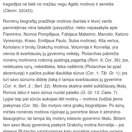
tragedijos nė kiek ne mažiau negu Agido motinos ir senelės
(
Cleom
. 22(43)).
Romėnų biografijų pradžioje motinos (kartais ir tėvo) vardo
paminėjimas nėra taisyklė (pavyzdžiui, nieko nepasakyta apie
Flaminino, Numos Pompilijaus, Fabijaus Maksimo, Marcelo, Katono
Vyresniojo, Kraso, Emilijaus Paulo, Sulos motinas). Kita vertus,
Koriolano ir brolių Grakchų motinos, Volumnija ir Kornelija, yra
vienos iš svarbiausių jų
gyvenimų
veikėjų. Plutarchas pabrėžia
romėnų motinoms rodomą ypatingą pagarbą (
Rom
. 9;
Cor
. 36); jos,
netekusios vyrų, nebeišteka, lieka našlėmis (Plutarchas tai ypač
akcentuoja) ir pačios puikiai išauklėja sūnus (
Cor
. 1;
Tib. Gr.
1); jos
turi savo sūnums didelę įtaką ir tampa svarbiausios jų gyvenime
(
Cor
. 4;
Sert
. 2 ;
Sert.
22). Motinos skatina siekti aukščiausių tikslų
Romos labui ir savo sūnus nuolat palaiko (
G. Gr.
13;
Caes
. 7).
Lygiai taip pat sūnūs aukojasi dėl motinų – motinos žodžiai jiems
įsakymas (
Cor
. 36). Šio motyvo nėra graikų biografijose. Po sūnų
mirties romėnės motinos rūpinasi jų pomirtine šlove ir atminimo
išsaugojimu; tai tampa šių moterų tolesnio gyvenimo tikslu. Būtent
tam savo likusį gyvenimą paskyrė Grakchų motina Kornelija – jos
elgesys Plutarcho vaizduojamas kaip moralinis pavyzdys vyrams