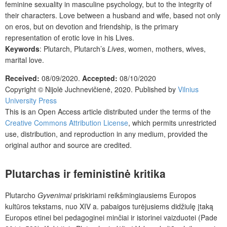
feminine sexuality in masculine psychology, but to the integrity of
their characters. Love between a husband and wife, based not only
on eros, but on devotion and friendship, is the primary
representation of erotic love in his Lives.
Keywords
: Plutarch, Plutarch’s
Lives
, women, mothers, wives,
marital love.
Received:
08/09/2020.
Accepted:
08/10/2020
Copyright © Nijolė Juchnevičienė, 2020. Published by
Vilnius
University Press
This is an Open Access article distributed under the terms of the
Creative Commons Attribution License
, which permits unrestricted
use, distribution, and reproduction in any medium, provided the
original author and source are credited.
Plutarchas ir feministinė kritika
Plutarcho
Gyvenimai
priskiriami reikšmingiausiems Europos
kultūros tekstams, nuo XIV a. pabaigos turėjusiems didžiulę įtaką
Europos etinei bei pedagoginei minčiai ir istorinei vaizduotei (Pade