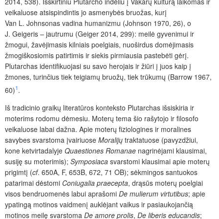
2014, 538). Išskirtiniu Plutarcho indėliu į Vakarų kultūrą laikomas ir
veikaluose atsispindintis jo asmenybės bruožas, kurį
Van L. Johnsonas vadina humanizmu (Johnson 1970, 26), o
J. Geigeris – jautrumu (Geiger 2014, 299): meilė gyvenimui ir
žmogui, žavėjimasis kilniais poelgiais, nuoširdus domėjimasis
žmogiškosiomis patirtimis ir siekis pirmiausia pastebėti gėrį.
Plutarchas identifikuojasi su savo herojais ir žiūri į juos kaip į
žmones, turinčius tiek teigiamų bruožų, tiek trūkumų (Barrow 1967,
1
60)
.
Iš tradicinio graikų literatūros konteksto Plutarchas išsiskiria ir
moterims rodomu dėmesiu. Moterų tema šio rašytojo ir filosofo
veikaluose labai dažna. Apie moterų fiziologines ir moralines
savybes svarstoma įvairiuose
Moralijų
traktatuose (pavyzdžiui,
kone ketvirtadalyje
Quaestiones Romanae
nagrinėjami klausimai,
susiję su moterimis);
Symposiaca
svarstomi klausimai apie moterų
prigimtį (
cf
. 650A, F, 653B, 672, 71 OB); sėkmingos santuokos
patarimai dėstomi
Coniugalia praecepta
, drąsūs moterų poelgiai
visos bendruomenės labui aprašomi
De mulierum
virtutibus
; apie
ypatingą motinos vaidmenį auklėjant vaikus ir pasiaukojančią
motinos meilę svarstoma
De amore prolis
,
De liberis educandis
;