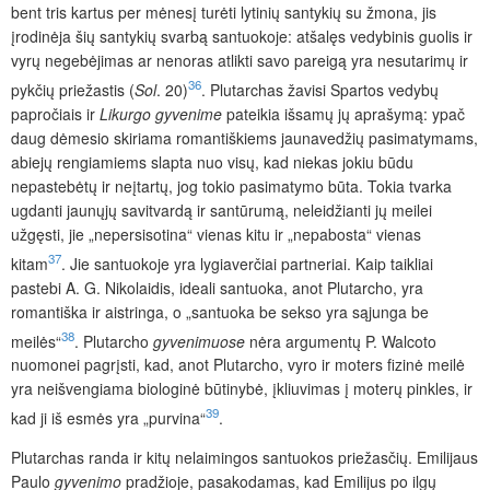
bent tris kartus per mėnesį turėti lytinių santykių su žmona, jis
įrodinėja šių santykių svarbą santuokoje: atšalęs vedybinis guolis ir
vyrų negebėjimas ar nenoras atlikti savo pareigą yra nesutarimų ir
36
pykčių priežastis (
Sol
. 20)
. Plutarchas žavisi Spartos vedybų
papročiais ir
Likurgo gyvenime
pateikia išsamų jų aprašymą: ypač
daug dėmesio skiriama romantiškiems jaunavedžių pasimatymams,
abiejų rengiamiems slapta nuo visų, kad niekas jokiu būdu
nepastebėtų ir neįtartų, jog tokio pasimatymo būta. Tokia tvarka
ugdanti jaunųjų savitvardą ir santūrumą, neleidžianti jų meilei
užgęsti, jie „nepersisotina“ vienas kitu ir „nepabosta“ vienas
37
kitam
. Jie santuokoje yra lygiaverčiai partneriai. Kaip taikliai
pastebi A. G. Nikolaidis, ideali santuoka, anot Plutarcho, yra
romantiška ir aistringa, o „santuoka be sekso yra sąjunga be
38
meilės“
. Plutarcho
gyvenimuose
nėra argumentų P. Walcoto
nuomonei pagrįsti, kad, anot Plutarcho, vyro ir moters fizinė meilė
yra neišvengiama biologinė būtinybė, įkliuvimas į moterų pinkles, ir
39
kad ji iš esmės yra „purvina“
.
Plutarchas randa ir kitų nelaimingos santuokos priežasčių. Emilijaus
Paulo
gyvenimo
pradžioje, pasakodamas, kad Emilijus po ilgų