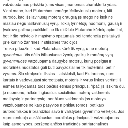
vaizduodamas priskiria joms visas įmanomas charakterio ydas.
Vieni mano, kad Plutarchas nemėgo išsilavinusių moterų, kiti
nurodo, kad išsilavinusių moterų draugiją jis mėgo nė kiek ne
mažiau negu išsilavinusių vyrų. Tokią tyrinėtojų nuomonių gausą ir
įvairovę galima paaiškinti ne tik didžiule Plutarcho kūrinių apimtimi,
bet ir šio rašytojo ir mąstymo ypatumais bei tendencija prisitaikyti
prie kūrinio žanrinės ir stilistinės tradicijos.
Tenka pripažinti, kad Plutarchas kūrė tik vyrų, o ne moterų
gyvenimus
. Vis dėlto išlikusiuose žymių graikų ir romėnų vyrų
gyvenimuose
vaizduojama daugybė moterų, kurių poelgiai ir
moralinės nuostatos gali būti pavyzdžiai ne tik moterims, bet ir
vyrams. Šio straipsnio tikslas – atskleisti, kad Plutarchas, nors
kartais ir vadovaujasi stereotipais, moteris ir vyrus linkęs vertinti iš
esmės taikydamas tuos pačius etinius principus. Ypač jis išskiria du,
jo nuomone, reikšmingiausius socialinius moterų vaidmenis –
motinystę ir partnerystę: per šiuos vaidmenis jos moterys
vaizduojamos ne kaip pasyvios ir priklausomos, bet kaip
autonomiškos ir brandžios savo ir valstybės gyvenimo veikėjos. Jos
reprezentuoja aukščiausius moralinius principus ir vaizduojamos
kaip asmenybės, peržengiančios tradicinės patriarchalinės