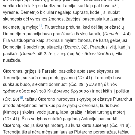
verčiau leido laiką su kurtizane Lamija, kuri taip pat buvo už jį
vyresnė. Demetrijo bičiuliai negalėjo suprasti, kodėl jis, nuolat
skundęsis dėl vyresnės žmonos, žavėjosi pasenusia kurtizane ir
44
tiek metų ją mylėjo
. Plutarchas priduria, kad dėl šių priežasčių
Demetrijo reputacija buvo prasčiausia iš visų karalių (
Demetr
. 14.4).
Fila vaizduojama kaip ištikima ir mylinti žmona, ne kartą gelbėjusi
Demetriją iš sudėtingų situacijų (
Demetr
. 32). Praradusi viltį, kad jis
pasikeis (
Demetr
. 45.2: ἀπειπαμένη δὲ πᾶσαν ἐλπίδα), Fila
nusižudė.
Ciceronas, grįžęs iš Farsalo, paskelbė apie savo skyrybas su
Terencija, su kuria daug metų gyveno (
Cic
. 41). Terencija buvo
sunkaus būdo, siekianti dominuoti (
Cic
. 29: χαλεπὴ δὲ τὸν
τρόπον οὖσα καὶ τοῦ Κικέρωνος ἄρχουσα) ir net kištis į politiką
45
(
Cic
. 20)
, tačiau Cicerono nurodytos skyrybų priežastys Plutarchui
atrodo abejotinos: netrukus po skyrybų Ciceronas, kuris buvo
įklimpęs į skolas, vedė jauną, labai gražią ir labai turtingą moterį
(
Cic
. 41). Šios vedybos suteikė pagrindą Antonijui pasmerkti
Ciceroną, kad jis išvaręs moterį, su kuria kartu susenęs (
Cic
. 41.6).
Terencija tikrai nėra mėgstamiausias Plutarcho personažas, tačiau