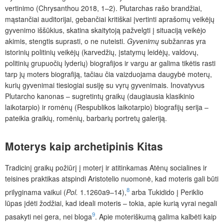
vertinimo (Chrysanthou 2018, 1–2). Plutarchas rašo brandžiai,
mąstančiai auditorijai, gebančiai kritiškai įvertinti aprašomų veikėjų
gyvenimo iššūkius, skatina skaitytoją pažvelgti į situaciją veikėjo
akimis, stengtis suprasti, o ne nuteisti.
Gyvenimų
subžanras yra
istorinių politinių veikėjų (karvedžių, įstatymų leidėjų, valdovų,
politinių grupuočių lyderių) biografijos ir vargu ar galima tikėtis rasti
tarp jų moters biografiją, tačiau čia vaizduojama daugybė moterų,
kurių gyvenimai tiesiogiai susiję su vyrų gyvenimais. Inovatyvus
Plutarcho kanonas – sugretintų graikų (daugiausia klasikinio
laikotarpio) ir romėnų (Respublikos laikotarpio) biografijų serija –
pateikia graikių, romėnių, barbarių portretų galeriją.
Moterys kaip archetipinis
Kitas
Tradicinį graikų požiūrį į moterį ir atitinkamas Atėnų socialines ir
teisines praktikas atspindi Aristotelio nuomonė, kad moteris gali būti
8
prilyginama vaikui (
Pol.
1.1260a9–14),
arba Tukidido į Periklio
lūpas įdėti žodžiai, kad ideali moteris – tokia, apie kurią vyrai negali
9
pasakyti nei gera, nei bloga
. Apie moteriškumą galima kalbėti kaip