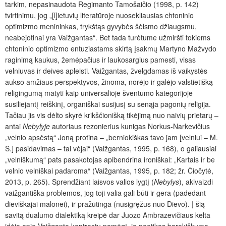
tarkim, nepasinaudota Regimanto Tamošaičio (1998, p. 142)
tvirtinimu, jog „[l]ietuvių literatūroje nuosekliausias chtoninio
optimizmo menininkas, trykštąs gyvybės šėlsmo džiaugsmu,
neabejotinai yra Vaižgantas“. Bet tada turėtume užmiršti tokiems
chtoninio optimizmo entuziastams skirtą įsakmų Martyno Mažvydo
raginimą kaukus, žemėpačius ir laukosargius pamesti, visas
velniuvas ir deives apleisti. Vaižgantas, žvelgdamas iš vaikystės
aukso amžiaus perspektyvos, žinoma, norėjo ir galėjo valstietišką
religingumą matyti kaip universalioje šventumo kategorijoje
susiliejantį reiškinį, organiškai susijusį su senąja pagonių religija.
Tačiau jis vis dėlto skyrė krikščionišką tikėjimą nuo naivių prietarų –
antai
Nebylyje
autoriaus rezonierius kunigas Norkus-Narkevičius
„velnio apsėstą“ Joną protina – „berniokiškas tavo jam [velniui – M.
Š.] pasidavimas – tai vėjai“ (Vaižgantas, 1995, p. 168), o galiausiai
„velniškumą“ pats pasakotojas apibendrina ironiškai: „Kartais ir be
velnio velniškai padaroma“ (Vaižgantas, 1995, p. 182; žr. Čiočytė,
2013, p. 265). Sprendžiant laisvos valios lygtį (
Nebylys
),
akivaizdi
vaižgantiška problemos, jog toji valia gali būti ir gera (padedant
dieviškajai malonei), ir pražūtinga (nusigręžus nuo Dievo). Į šią
savitą dualumo dialektiką kreipė dar Juozo Ambrazevičiaus kelta
idėja apie Vaižganto kontrastų pomėgį, jo poetikos barokiškumą,