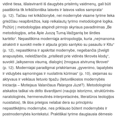
vidinė tiesa, išlaisvinanti iš daugybės prisiimtų vaidmenų, gali būti
paaiškinta tik krikščioniška laisvės ir laisvos valios samprata“
(p. 12). Tačiau nei krikščionybė, nei modernybė visame tyrime lieka
griežčiau neapibrėžtos, kaip reikalautų tyrimo metodologinė logika.
Požiūrį į metodologijas atspindi pirmojo skyriaus pavadinimas „Be
metodologijos, arba Apie Juozą Tumą-Vaižgantą be širdies
kartėlio“. Nepasitikima moderniąja antropologija, kuria „neįmanoma
atrakinti ir suvokti meile ir atjauta grįsto santykio su pasauliu ir Kitu“
(p. 12), nepasitikima ir apskritai modernybe, negebančia įžvelgti
anapusybės, neleidžiančia „prisiliesti prie vidinės tikrovės klodų“,
suvokti „laikysenos visumą, dialoginį žmogaus atvirumą tikrovei“
(p. 12). Moderniajai paradigmai priskiriamas „gyvenimo, tapatybės
ir vidujybės sąmoningas ir nuolatinis kūrimas“ (p. 10), siejamas su
aktyvaus ir veiklaus lietuvio tipažu (lietuviškosios modernybės
iniciacija – Motiejaus Valančiaus
Palangos Juzė
?). Metodologiniai
atskaitos taškai vis dėlto išvardijami (naujojo istorizmo, struktūrinės-
naratologinės, hermeneutinės-interpretacinės, literatūros teologijos
nuostatos), tik šios prieigos nelabai dera su principiniu
nepasitikėjimu modernybe, nes priklauso būtent modernybės ir
postmodernybės kontekstui. Praktiškai tyrime daugiausia dėmesio