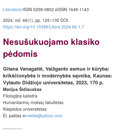
Literatūra
ISSN 0258-0802 eISSN 1648-1143
2024, vol. 66(1), pp. 125–130
DOI:
https://doi.org/10.15388/Litera.2024.66.1.7
Nesušukuojamo klasiko
pėdomis
Gitana Vanagaitė,
Vaižganto asmuo ir kūryba:
krikščionybės ir modernybės sąveika
, Kaunas:
Vytauto Didžiojo universitetas, 2023, 170 p.
Marijus Šidlauskas
Filologijos katedra
Humanitarinių mokslų fakultetas
Klaipėdos universitetas
El. paštas e
msidla@yahoo.com
________