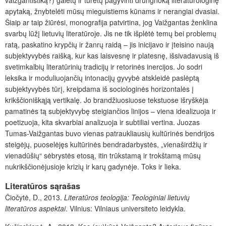
apytaką, žnybtelėti mūsų mieguistiems kūnams ir nerangiai dvasiai.
Šiaip ar taip žiūrėsi, monografija patvirtina, jog Vaižgantas ženklina
svarbų lūžį lietuvių literatūroje. Jis ne tik išplėtė temų bei problemų
ratą, paskatino krypčių ir žanrų raidą – jis inicijavo ir įteisino naują
subjektyvybės raišką, kur kas laisvesnę ir platesnę, išsivadavusią iš
svetimkalbių literatūrinių tradicijų ir retorinės inercijos. Jo sodri
leksika ir moduliuojančių intonacijų gyvybė atskleidė paslėptą
subjektyvybės tūrį, kreipdama iš sociologinės horizontalės į
krikščioniškąją vertikalę. Jo brandžiuosiuose tekstuose išryškėja
pamatinės tą subjektyvybę steigiančios linijos – viena idealizuoja ir
poetizuoja, kita skvarbiai analizuoja ir subtiliai vertina. Juozas
Tumas-Vaižgantas buvo vienas patraukliausių kultūrinės bendrijos
steigėjų, puoselėjęs kultūrinės bendradarbystės, „vienaširdžių ir
vienadūšių“ sėbrystės etosą, itin trūkstamą ir trokštamą mūsų
nukrikščionėjusioje krizių ir karų gadynėje. Toks ir lieka.
Literatūros sąrašas
Čiočytė, D., 2013.
Literatūros teologija: Teologiniai lietuvių
literatūros aspektai
.
Vilnius: Vilniaus universiteto leidykla.