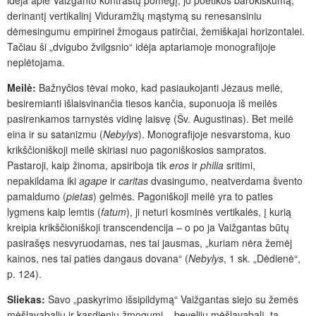
derinantį vertikalinį Viduramžių mąstymą su renesansiniu
dėmesingumu empirinei žmogaus patirčiai, žemiškajai horizontalei.
Tačiau ši „dvigubo žvilgsnio“ idėja aptariamoje monografijoje
neplėtojama.
Meilė:
Bažnyčios tėvai moko, kad pasiaukojanti Jėzaus meilė,
besiremianti išlaisvinančia tiesos kančia, suponuoja iš meilės
pasirenkamos tarnystės vidinę laisvę (Šv. Augustinas). Bet meilė
eina ir su satanizmu (
Nebylys
). Monografijoje nesvarstoma, kuo
krikščioniškoji meilė skiriasi nuo pagoniškosios sampratos.
Pastaroji, kaip žinoma, apsiriboja tik
eros
ir
philia
sritimi,
nepakildama iki
agape
ir
caritas
dvasingumo, neatverdama švento
pamaldumo (
pietas
) gelmės. Pagoniškoji meilė yra to paties
lygmens kaip lemtis (
fatum
), ji neturi kosminės vertikalės, į kurią
kreipia krikščioniškoji transcendencija – o po ja Vaižgantas būtų
pasirašęs nesvyruodamas, nes tai jausmas, „kuriam nėra žemėj
kainos, nes tai paties dangaus dovana“ (
Nebylys
, 1 sk. „Dėdienė“,
p. 124).
Sliekas:
Savo „paskyrimo išsipildymą“ Vaižgantas siejo su žemės
mėšlavabaliu ir kasdieniu žmogumi – beveliju mėšlavabalį, tą