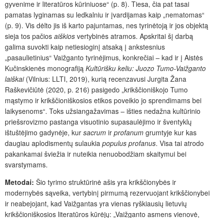
gyvenime ir literatūros kūriniuose“ (p. 8). Tiesa, čia pat tasai
pamatas lyginamas su ledkalniu ir įvardijamas kaip „nematomas“
(p. 9). Vis dėlto jis iš karto pajuntamas, nes tyrinėtoją ir jos objektą
sieja tos pačios
aiškios
vertybinės atramos. Apskritai šį darbą
galima suvokti kaip netiesioginį atsaką į ankstesnius
„pasaulietinius“ Vaižganto tyrinėjimus, konkrečiai – kad ir į Aistės
Kučinskienės monografiją
Kultūrišku keliu: Juozo Tumo-Vaižganto
laiškai
(Vilnius: LLTI, 2019), kurią recenzavusi Jurgita Žana
Raškevičiūtė (2020, p. 216) pasigedo „krikščioniškojo Tumo
mąstymo ir krikščioniškosios etikos poveikio jo sprendimams bei
laikysenoms“. Toks užsiangažavimas – išties nedažna kultūrinio
priešsrovizmo pastanga visuotinio supasaulėjimo ir šventyklų
ištuštėjimo gadynėje, kur
sacrum
ir
profanum
grumtyje kur kas
daugiau aplodismentų sulaukia
populus profanus
. Visa tai atrodo
pakankamai šviežia ir nuteikia nenuobodžiam skaitymui bei
svarstymams.
Metodai:
Šio tyrimo struktūrinė ašis yra krikščionybės ir
modernybės sąveika, vertybinį pirmumą rezervuojant krikščionybei
ir neabejojant, kad Vaižgantas yra vienas ryškiausių lietuvių
krikščioniškosios literatūros kūrėjų: „Vaižganto asmens vienovė,