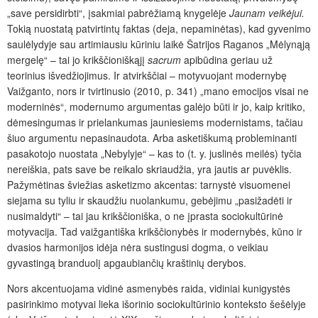
„save persidirbti“, įsakmiai pabrėžiamą knygelėje
Jaunam veikėjui.
Tokią nuostatą patvirtintų faktas (deja, nepaminėtas), kad gyvenimo
saulėlydyje sau artimiausiu kūriniu laikė Šatrijos Raganos „Mėlynąją
mergelę“ – tai jo krikščioniškąjį
sacrum
apibūdina geriau už
teorinius išvedžiojimus. Ir atvirkščiai – motyvuojant modernybę
Vaižganto, nors ir tvirtinusio (2010, p. 341) „mano emocijos visai ne
moderninės“, modernumo argumentas galėjo būti ir jo, kaip kritiko,
dėmesingumas ir prielankumas jauniesiems modernistams, tačiau
šiuo argumentu nepasinaudota. Arba asketiškumą probleminanti
pasakotojo nuostata „Nebylyje“ – kas to (t. y. juslinės meilės) tyčia
nereiškia, pats save be reikalo skriaudžia, yra jautis ar puvėklis.
Pažymėtinas šviežias asketizmo akcentas: tarnystė visuomenei
siejama su tyliu ir skaudžiu nuolankumu, gebėjimu „pasižadėti ir
nusimaldyti“ – tai jau krikščioniška, o ne įprasta sociokultūrinė
motyvacija. Tad vaižgantiška krikščionybės ir modernybės, kūno ir
dvasios harmonijos idėja nėra sustingusi dogma, o veikiau
gyvastingą branduolį apgaubiančių kraštinių derybos.
Nors akcentuojama vidinė asmenybės raida, vidiniai kunigystės
pasirinkimo motyvai lieka išorinio sociokultūrinio konteksto šešėlyje