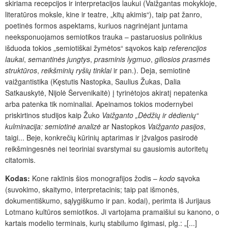
skiriama recepcijos ir interpretacijos laukui (Vaižgantas mokykloje,
literatūros moksle, kine ir teatre, „kitų akimis“), taip pat žanro,
poetinės formos aspektams, kuriuos nagrinėjant juntama
neeksponuojamos semiotikos trauka – pastaruosius polinkius
išduoda tokios „semiotiškai žymėtos“ sąvokos kaip
referencijos
laukai
,
semantinės jungtys
,
prasminis lygmuo
,
giliosios prasmės
struktūros
,
reikšminių ryšių tinklai
ir pan.). Deja, semiotinė
vaižgantistika (Kęstutis Nastopka, Saulius Žukas, Dalia
Satkauskytė, Nijolė Šervenikaitė) į tyrinėtojos akiratį nepatenka
arba patenka tik nominaliai. Apeinamos tokios modernybei
priskirtinos studijos kaip Žuko
Vaižganto „Dėdžių ir dėdienių“
kulminacija: semiotinė analizė
ar Nastopkos
Vaižganto pasijos
,
taigi... Beje, konkrečių kūrinių aptarimas ir įžvalgos pasirodė
reikšmingesnės nei teoriniai svarstymai su gausiomis autoritetų
citatomis.
Kodas:
Kone raktinis šios monografijos žodis –
kodo
sąvoka
(suvokimo, skaitymo, interpretacinis; taip pat išmonės,
dokumentiškumo, sąlygiškumo ir pan. kodai), perimta iš Jurijaus
Lotmano kultūros semiotikos. Ji vartojama pramaišiui su kanono, o
kartais modelio terminais, kurių stabilumo ilgimasi, plg.: „[...]