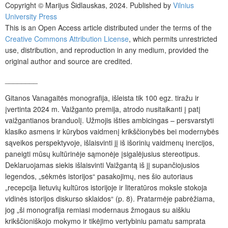
Copyright © Marijus Šidlauskas, 2024. Published by
Vilnius
University Press
This is an Open Access article distributed under the terms of the
Creative Commons Attribution License
, which permits unrestricted
use, distribution, and reproduction in any medium, provided the
original author and source are credited.
________
Gitanos Vanagaitės monografija, išleista tik 100 egz. tiražu ir
įvertinta 2024 m. Vaižganto premija, atrodo nusitaikanti į patį
vaižgantianos branduolį. Užmojis išties ambicingas – persvarstyti
klasiko asmens ir kūrybos vaidmenį krikščionybės bei modernybės
sąveikos perspektyvoje, išlaisvinti jį iš išorinių vaidmenų inercijos,
paneigti mūsų kultūrinėje sąmonėje įsigalėjusius stereotipus.
Deklaruojamas siekis išlaisvinti Vaižgantą iš jį supančiojusios
legendos, „sėkmės istorijos“ pasakojimų, nes šio autoriaus
„recepcija lietuvių kultūros istorijoje ir literatūros moksle stokoja
vidinės istorijos diskurso sklaidos“ (p. 8). Pratarmėje pabrėžiama,
jog „ši monografija remiasi modernaus žmogaus su aiškiu
krikščioniškojo mokymo ir tikėjimo vertybiniu pamatu samprata