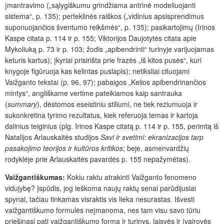
įmantravimo („sąlygiškumu grindžiama antrinė modeliuojanti
sistema“, p. 135); perteklinės raiškos („vidinius apsisprendimus
suponuojančios šventumo reikšmės“, p. 135); pasikartojimų (Irinos
Kaspe citata p. 114 ir p. 155; Viktorijos Daujotytės citata apie
Mykoliuką p. 73 ir p. 103; žodis „apibendrinti“ turinyje varijuojamas
keturis kartus); įkyriai prisirišta prie frazės „iš kitos pusės“, kuri
knygoje figūruoja kas kelintas puslapis); netiksliai cituojami
Vaižganto tekstai (p. 96, 97); pabaigos „Kelios apibendrinančios
mintys“, angliškame vertime pateikiamos kaip santrauka
(
summary
), dėstomos eseistiniu stiliumi, ne tiek reziumuoja ir
sukonkretina tyrimo rezultatus, kiek referuoja temas ir kartoja
dalinius teiginius (plg. Irinos Kaspe citatą p. 114 ir p. 155, perimtą iš
Natalijos Arlauskaitės studijos
Savi ir svetimi: ekranizacijos tarp
pasakojimo teorijos ir kultūros kritikos
; beje,
asmenvardžių
rodyklėje prie Arlauskaitės pavardės p. 155 nepažymėtas).
Vaižgantiškumas:
Kokiu raktu atrakinti Vaižganto fenomeno
vidujybę? Įspūdis, jog ieškoma naujų raktų senai parūdijusiai
spynai, tačiau tinkamas visraktis vis lieka nesurastas. Išvesti
vaižgantiškumo formulės neįmanoma, nes tam visu savo tūriu
priešinasi pati vaižgantiškumo forma ir turinys, laisvės ir įvairovės