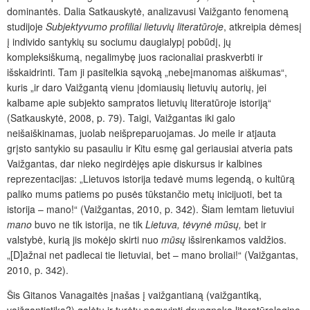
dominantės. Dalia Satkauskytė, analizavusi Vaižganto fenomeną
studijoje
Subjektyvumo profiliai lietuvių literatūroje
,
atkreipia dėmesį
į individo santykių su sociumu daugialypį pobūdį, jų
kompleksiškumą, negalimybę juos racionaliai praskverbti ir
išskaidrinti. Tam ji pasitelkia sąvoką „nebeįmanomas aiškumas“,
kuris „ir daro Vaižgantą vienu įdomiausių lietuvių autorių, jei
kalbame apie subjekto sampratos lietuvių literatūroje istoriją“
(Satkauskytė, 2008, p. 79). Taigi, Vaižgantas iki galo
neišaiškinamas, juolab neišpreparuojamas. Jo meile ir atjauta
grįsto santykio su pasauliu ir Kitu esmę gal geriausiai atveria pats
Vaižgantas, dar nieko negirdėjęs apie diskursus ir kalbines
reprezentacijas: „Lietuvos istorija tedavė mums legendą, o kultūrą
paliko mums patiems po pusės tūkstančio metų inicijuoti, bet ta
istorija – mano!“ (Vaižgantas, 2010, p. 342). Šiam lemtam lietuviui
mano
buvo ne tik istorija, ne tik
Lietuva, tėvynė mūsų,
bet ir
valstybė, kurią jis mokėjo skirti nuo
mūsų
išsirenkamos valdžios.
„[D]ažnai net padlecai tie lietuviai, bet – mano broliai!“ (Vaižgantas,
2010, p. 342).
Šis Gitanos Vanagaitės įnašas į vaižgantianą
(vaižgantiką,
vaižgantistiką?) galėtų ir turėtų pagyvinti drungnoką literatūrologinę