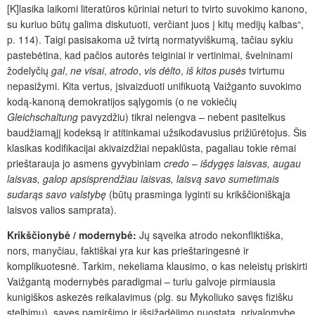
[K]lasika laikomi literatūros kūriniai neturi to tvirto suvokimo kanono,
su kuriuo būtų galima diskutuoti, verčiant juos į kitų medijų kalbas“,
p. 114). Taigi pasisakoma už tvirtą normatyviškumą, tačiau sykiu
pastebėtina, kad pačios autorės teiginiai ir vertinimai, švelninami
žodelyčių
gal
,
ne visai
,
atrodo
,
vis dėlto
,
iš kitos pusės
tvirtumu
nepasižymi. Kita vertus, įsivaizduoti unifikuotą Vaižganto suvokimo
kodą-kanoną demokratijos sąlygomis (o ne vokiečių
Gleichschaltung
pavyzdžiu) tikrai nelengva – nebent pasitelkus
baudžiamąjį kodeksą ir atitinkamai užsikodavusius prižiūrėtojus. Šis
klasikas kodifikacijai akivaizdžiai nepaklūsta, pagaliau tokie rėmai
prieštarauja jo asmens gyvybiniam
credo
–
išdygęs laisvas, augau
laisvas, galop apsisprendžiau laisvas, laisvą savo sumetimais
sudarąs savo valstybę
(būtų
prasminga lyginti su krikščioniškąja
laisvos valios samprata).
Krikščionybė / modernybė:
Jų sąveika atrodo nekonfliktiška,
nors, manyčiau, faktiškai yra kur kas prieštaringesnė ir
komplikuotesnė. Tarkim, nekeliama klausimo, o kas neleistų priskirti
Vaižgantą modernybės paradigmai – turiu galvoje pirmiausia
kunigiškos askezės reikalavimus (plg. su Mykoliuko savęs fizišku
stelbimu), savęs pamiršimo ir išsižadėjimo nuostatą, privalomybę