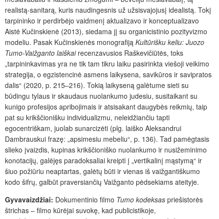
realistą-sanitarą, kuris naudingesnis už užsisvajojusį idealistą. Tokį
tarpininko ir perdirbėjo vaidmenį aktualizavo ir konceptualizavo
Aistė Kučinskienė (2013), siedama jį su organicistinio pozityvizmo
modeliu. Pasak Kučinskienės monografiją
Kultūrišku keliu: Juozo
Tumo-Vaižganto laiškai
recenzavusios Raškevičiūtės, toks
„tarpininkavimas yra ne tik tam tikru laiku pasirinkta viešoji veikimo
strategija, o egzistencinė asmens laikysena, savikūros ir savipratos
dalis“ (2020, p. 215–216). Tokią laikyseną galėtume sieti su
būdingu tylaus ir skaudaus nuolankumo judesiu, susitaikant su
kunigo profesijos apribojimais ir atsisakant daugybės reikmių, taip
pat su krikščionišku individualizmu, neleidžiančiu tapti
egocentriškam, juolab sunarcizėti (plg. laiško Aleksandrui
Dambrauskui frazę: „apsimesiu mebeliu“, p. 136). Tad pamėgtasis
slieko įvaizdis, kupinas krikščioniško nuolankumo ir nusižeminimo
konotacijų, galėjęs paradoksaliai kreipti į „vertikalinį mąstymą“ ir
šiuo požiūriu neaptartas, galėtų būti ir vienas iš vaižgantiškumo
kodo šifrų, galbūt praversiančių Vaižganto pėdsekiams ateityje.
Gyvavaizdžiai:
Dokumentinio filmo
Tumo kodeksas
priešistorės
štrichas – filmo kūrėjai suvokę, kad publicistikoje,