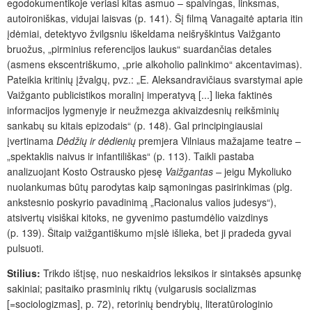
egodokumentikoje veriasi kitas asmuo – spalvingas, linksmas,
autoironiškas, vidujai laisvas (p. 141). Šį filmą Vanagaitė aptaria itin
įdėmiai, detektyvo žvilgsniu iškeldama neišryškintus Vaižganto
bruožus, „pirminius referencijos laukus“ suardančias detales
(asmens ekscentriškumo, „prie alkoholio palinkimo“ akcentavimas).
Pateikia kritinių įžvalgų, pvz.: „E. Aleksandravičiaus svarstymai apie
Vaižganto publicistikos moralinį imperatyvą [...] lieka faktinės
informacijos lygmenyje ir neužmezga akivaizdesnių reikšminių
sankabų su kitais epizodais“ (p. 148). Gal principingiausiai
įvertinama
Dėdžių ir dėdienių
premjera Vilniaus mažajame teatre –
„spektaklis naivus ir infantiliškas“ (p. 113). Taikli pastaba
analizuojant Kosto Ostrausko pjesę
Vaižgantas –
jeigu Mykoliuko
nuolankumas būtų parodytas kaip sąmoningas pasirinkimas (plg.
ankstesnio poskyrio pavadinimą „Racionalus valios judesys“),
atsivertų visiškai kitoks, ne gyvenimo pastumdėlio vaizdinys
(p. 139). Šitaip vaižgantiškumo mįslė išlieka, bet ji pradeda gyvai
pulsuoti.
Stilius:
Trikdo ištįsę, nuo neskaidrios leksikos ir sintaksės apsunkę
sakiniai; pasitaiko prasminių riktų (vulgarusis socializmas
[=sociologizmas], p. 72), retorinių bendrybių, literatūrologinio