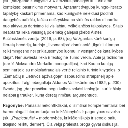
(sk. „Vaižganto kunigystė XIX amžiaus pabaigos kultūriniame
kontekste: pasirinkimo motyvai“). Aptariant dvigubą kunigo-literato
tapatybę kaskart primenama, kad kunigystė neleidusi įžodinti
daugybės patirčių, tačiau neišryškinama vidinės raidos dinamika
nuo aktyvaus derinimo iki vis labiau ryškėjančios takoskyros. Šitaip
neaptarta lieka vaisingą polemiką galėjusi įžiebti Aistės
Kučinskienės versija (2019, p. 68), jog Vaižgantas kūrė kunigų-
literatų bendriją, kurioje „litvomanijos“ dominantė „ilgainiui tampa
reikšmingesnė nei priklausomybė luomui ir vienijančios katalikybės
idėja“. Nenušviesta lieka ir teologinė Tumo veikla. Apie ją težinome
(dar iš Aleksandro Merkelio monografijos), kad Kauno kunigų
seminarijoje su moksladraugiais vertė religinio turinio knygeles, o
„Žemaičių ir Lietuvos apžvalgoje“ išspausdino straipsnelį apie
apokrifus. Taigi tebegalioja Aldonos Vaitiekūnienės (1982, p. 230)
išvada, jog „dar prasčiau negu kalbos sekėsi teologija, kuri ir šiaip
nelabai jį traukė“, kurią derėtų rimčiau argumentuoti.
Pagonybė:
Panašiai nekonfliktiškai, o išimtinai komplementariai bei
harmoningai interpretuojama krikščionybės ir pagonybės sąveika
(sk. „
Pragiedruliai –
modernybės, krikščioniškojo ir senojo baltų
tikėjimo reliktų dermė“). Čia vėlgi praleista proga gyvai diskusijai,