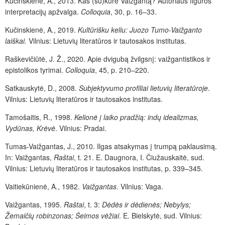
Kučinskienė, A., 2013. Kas (su)kūrė Vaižgantą? Autoriaus figūros
interpretacijų apžvalga.
Colloquia
, 30, p. 16–33.
Kučinskienė, A., 2019.
Kultūrišku keliu: Juozo Tumo-Vaižganto
laiškai.
Vilnius: Lietuvių literatūros ir tautosakos institutas.
Raškevičiūtė, J. Ž., 2020. Apie dvigubą žvilgsnį: vaižgantistikos ir
epistolikos tyrimai.
Colloquia
, 45, p. 210–220.
Satkauskytė, D., 2008.
Subjektyvumo profiliai lietuvių literatūroje
.
Vilnius: Lietuvių literatūros ir tautosakos institutas.
Tamošaitis, R., 1998.
Kelionė į laiko pradžią: indų idealizmas,
Vydūnas, Krėvė
.
Vilnius: Pradai.
Tumas-Vaižgantas, J., 2010. Ilgas atsakymas į trumpą paklausimą.
In: Vaižgantas,
Raštai
, t. 21. E. Daugnora, I. Čiužauskaitė, sud.
Vilnius: Lietuvių literatūros ir tautosakos institutas, p. 339–345.
Vaitiekūnienė, A., 1982.
Vaižgantas
.
Vilnius: Vaga.
Vaižgantas, 1995.
Raštai
, t. 3:
Dėdės ir dėdienės; Nebylys;
Žemaičių robinzonas; Šeimos vėžiai
. E. Bielskytė, sud. Vilnius: